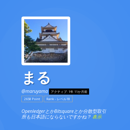
まる
@maruyama
アクティブ: 1年 11か月前
2658 Point
Rank - レベル18
OpenledgerとかBitsquareとか分散型取引
所も日本語にならないですかね？
表示