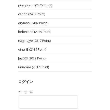
purupurun (2445 Point)
canon (2439 Point)
dryman (2407 Point)
bebechan (2349 Point)
naginojyo (2217 Point)
oinari3 (2134 Point)
Jay003 (2029 Point)
uniarare (2017 Point)
ログイン
ユーザー名