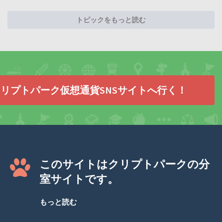
トピックをもっと読む
リプトパーク仮想通貨SNSサイトへ行く！
このサイトはクリプトパークの分
室サイトです。
もっと読む