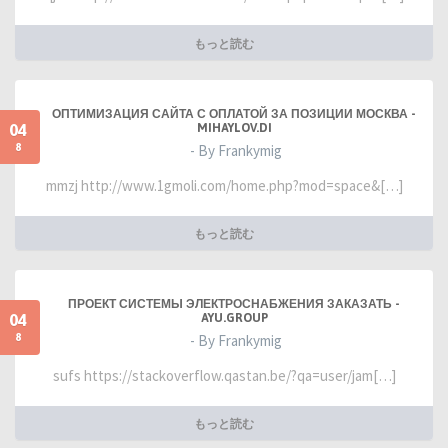
もっと読む
ОПТИМИЗАЦИЯ САЙТА С ОПЛАТОЙ ЗА ПОЗИЦИИ МОСКВА -
04
MIHAYLOV.DI
8
- By Frankymig
mmzj http://www.1gmoli.com/home.php?mod=space&[…]
もっと読む
ПРОЕКТ СИСТЕМЫ ЭЛЕКТРОСНАБЖЕНИЯ ЗАКАЗАТЬ -
04
AYU.GROUP
8
- By Frankymig
sufs https://stackoverflow.qastan.be/?qa=user/jam[…]
もっと読む