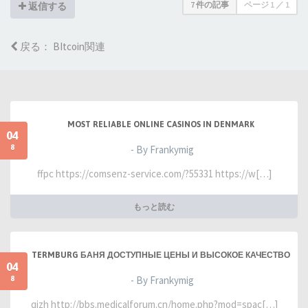
7 件の記事
ページ
1
／
1
返信する
戻る： BItcoin関連
MOST RELIABLE ONLINE CASINOS IN DENMARK
04
8
- By Frankymig
ffpc https://comsenz-service.com/?55331 https://w[…]
もっと読む
TERMBURG БАНЯ ДОСТУПНЫЕ ЦЕНЫ И ВЫСОКОЕ КАЧЕСТВО
04
8
- By Frankymig
qjzh http://bbs.medicalforum.cn/home.php?mod=spac[…]