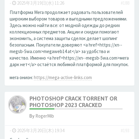
-
2025年3月19日(水) 11:26
#188
Платформа Мега продолжает радовать пользователей
широким выбором товаров и выгодными предложениями.
Здесь можно найти все: от модной одежды до редких
коллекционных предметов. Акции и скидки помогают
экономить, а система защиты сделок делает шопинг
безопасным. Покупатели доверяют <a href=https://xn--
megsb-5wa.com>megaweb14 at</a> за удобство и
качество. Именно <a href=https://xn--megsb-5wa.com>мега
дарк нет</a> остаётся любимой платформой для покупок.
мега онион:
https://mega-active-links.com
PHOTOSHOP CRACK TORRENT OR
PHOTOSHOP 2023 CRACKED
By
RogerMib
-
2025年3月20日(木) 19:34
#193