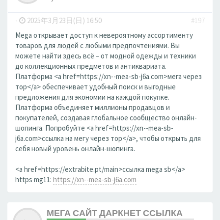
-
2025年3月23日(日) 16:50
#197
Mega открывает доступ к невероятному ассортименту
товаров для людей с любыми предпочтениями. Вы
можете найти здесь всё – от модной одежды и техники
до коллекционных предметов и антиквариата.
Платформа <a href=https://xn--mea-sb-j6a.com>мега через
тор</a> обеспечивает удобный поиск и выгодные
предложения для экономии на каждой покупке.
Платформа объединяет миллионы продавцов и
покупателей, создавая глобальное сообщество онлайн-
шопинга. Попробуйте <a href=https://xn--mea-sb-
j6a.com>ссылка на мегу через тор</a>, чтобы открыть для
себя новый уровень онлайн-шопинга.
<a href=https://extrabite.pt/main>ссылка mega sb</a>
https mg11:
https://xn--mea-sb-j6a.com
МЕГА САЙТ ДАРКНЕТ ССЫЛКА