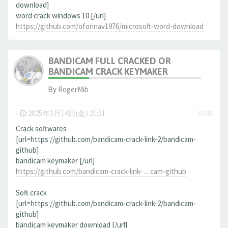
download]
word crack windows 10 [/url]
https://github.com/oforinav1976/microsoft-word-download
BANDICAM FULL CRACKED OR
BANDICAM CRACK KEYMAKER
By
RogerMib
-
2025年3月14日(金) 21:51
#180
Crack softwares
[url=https://github.com/bandicam-crack-link-2/bandicam-
github]
bandicam keymaker [/url]
https://github.com/bandicam-crack-link- ... cam-github
Soft crack
[url=https://github.com/bandicam-crack-link-2/bandicam-
github]
bandicam keymaker download [/url]