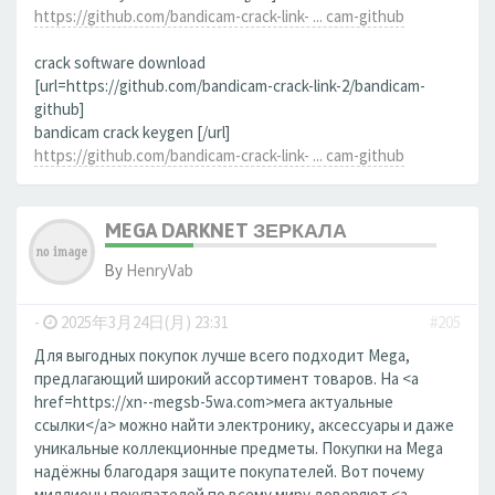
https://github.com/bandicam-crack-link- ... cam-github
crack software download
[url=https://github.com/bandicam-crack-link-2/bandicam-
github]
bandicam crack keygen [/url]
https://github.com/bandicam-crack-link- ... cam-github
MEGA DARKNET ЗЕРКАЛА
By
HenryVab
-
2025年3月24日(月) 23:31
#205
Для выгодных покупок лучше всего подходит Mega,
предлагающий широкий ассортимент товаров. На <a
href=https://xn--megsb-5wa.com>мега актуальные
ссылки</a> можно найти электронику, аксессуары и даже
уникальные коллекционные предметы. Покупки на Mega
надёжны благодаря защите покупателей. Вот почему
миллионы покупателей по всему миру доверяют <a