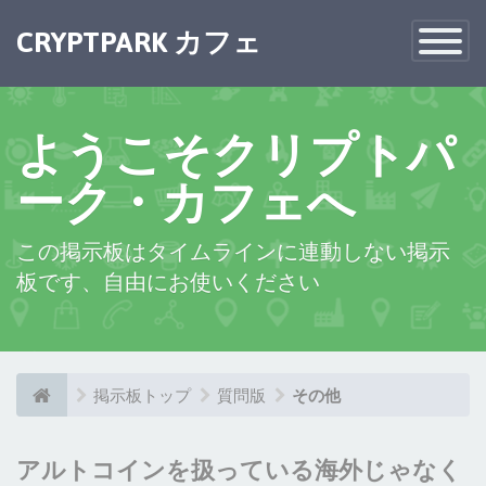
×
CRYPTPARK カフェ
Toggle
Navigatio
ようこそクリプトパ
ーク・カフェへ
この掲示板はタイムラインに連動しない掲示
板です、自由にお使いください
掲示板トップ
質問版
その他
アルトコインを扱っている海外じゃなく