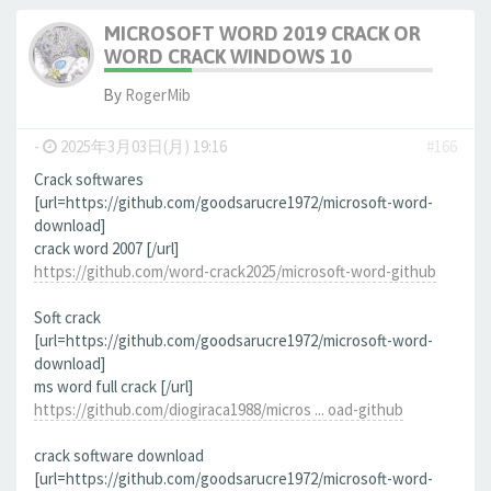
MICROSOFT WORD 2019 CRACK OR
WORD CRACK WINDOWS 10
By
RogerMib
-
2025年3月03日(月) 19:16
#166
Crack softwares
[url=https://github.com/goodsarucre1972/microsoft-word-
download]
crack word 2007 [/url]
https://github.com/word-crack2025/microsoft-word-github
Soft crack
[url=https://github.com/goodsarucre1972/microsoft-word-
download]
ms word full crack [/url]
https://github.com/diogiraca1988/micros ... oad-github
crack software download
[url=https://github.com/goodsarucre1972/microsoft-word-