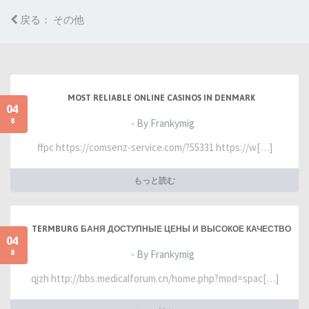
戻る： その他
MOST RELIABLE ONLINE CASINOS IN DENMARK
04
8
- By Frankymig
ffpc https://comsenz-service.com/?55331 https://w[…]
もっと読む
TERMBURG БАНЯ ДОСТУПНЫЕ ЦЕНЫ И ВЫСОКОЕ КАЧЕСТВО
04
8
- By Frankymig
qjzh http://bbs.medicalforum.cn/home.php?mod=spac[…]