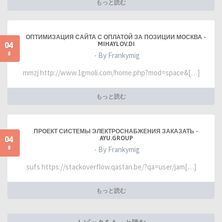
もっと読む
ОПТИМИЗАЦИЯ САЙТА С ОПЛАТОЙ ЗА ПОЗИЦИИ МОСКВА -
04
MIHAYLOV.DI
8
- By Frankymig
mmzj http://www.1gmoli.com/home.php?mod=space&[…]
もっと読む
ПРОЕКТ СИСТЕМЫ ЭЛЕКТРОСНАБЖЕНИЯ ЗАКАЗАТЬ -
04
AYU.GROUP
8
- By Frankymig
sufs https://stackoverflow.qastan.be/?qa=user/jam[…]
もっと読む