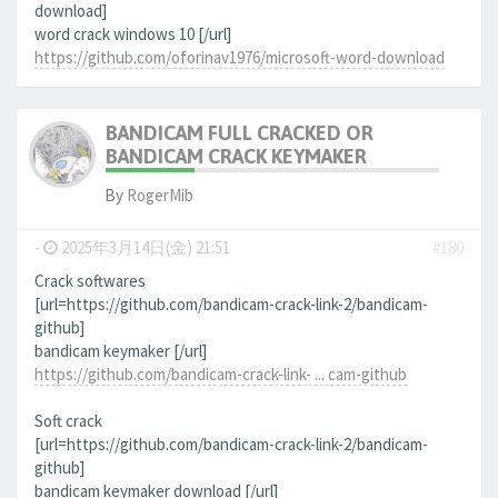
download]
word crack windows 10 [/url]
https://github.com/oforinav1976/microsoft-word-download
BANDICAM FULL CRACKED OR
BANDICAM CRACK KEYMAKER
By
RogerMib
-
2025年3月14日(金) 21:51
#180
Crack softwares
[url=https://github.com/bandicam-crack-link-2/bandicam-
github]
bandicam keymaker [/url]
https://github.com/bandicam-crack-link- ... cam-github
Soft crack
[url=https://github.com/bandicam-crack-link-2/bandicam-
github]
bandicam keymaker download [/url]