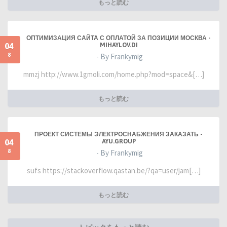
もっと読む
ОПТИМИЗАЦИЯ САЙТА С ОПЛАТОЙ ЗА ПОЗИЦИИ МОСКВА -
04
MIHAYLOV.DI
8
- By Frankymig
mmzj http://www.1gmoli.com/home.php?mod=space&[…]
もっと読む
ПРОЕКТ СИСТЕМЫ ЭЛЕКТРОСНАБЖЕНИЯ ЗАКАЗАТЬ -
04
AYU.GROUP
8
- By Frankymig
sufs https://stackoverflow.qastan.be/?qa=user/jam[…]
もっと読む