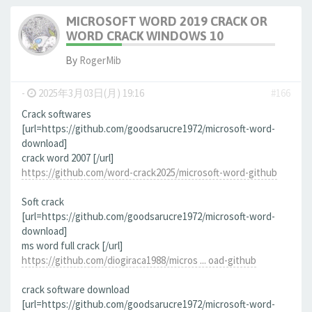
MICROSOFT WORD 2019 CRACK OR
WORD CRACK WINDOWS 10
By
RogerMib
-
2025年3月03日(月) 19:16
#166
Crack softwares
[url=https://github.com/goodsarucre1972/microsoft-word-
download]
crack word 2007 [/url]
https://github.com/word-crack2025/microsoft-word-github
Soft crack
[url=https://github.com/goodsarucre1972/microsoft-word-
download]
ms word full crack [/url]
https://github.com/diogiraca1988/micros ... oad-github
crack software download
[url=https://github.com/goodsarucre1972/microsoft-word-