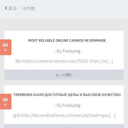
戻る： その他
MOST RELIABLE ONLINE CASINOS IN DENMARK
04
8
- By Frankymig
ffpc https://comsenz-service.com/?55331 https://w[…]
もっと読む
TERMBURG БАНЯ ДОСТУПНЫЕ ЦЕНЫ И ВЫСОКОЕ КАЧЕСТВО
04
8
- By Frankymig
qjzh http://bbs.medicalforum.cn/home.php?mod=spac[…]