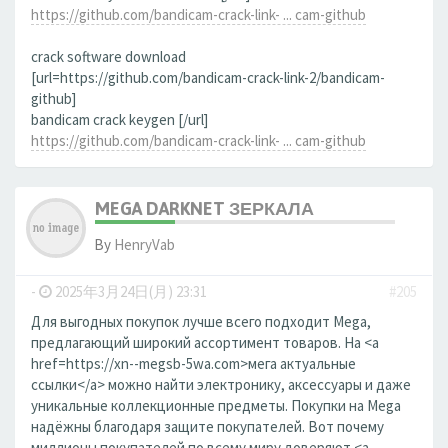
https://github.com/bandicam-crack-link- ... cam-github
crack software download
[url=https://github.com/bandicam-crack-link-2/bandicam-
github]
bandicam crack keygen [/url]
https://github.com/bandicam-crack-link- ... cam-github
MEGA DARKNET ЗЕРКАЛА
By
HenryVab
-
2025年3月24日(月) 23:31
#205
Для выгодных покупок лучше всего подходит Mega,
предлагающий широкий ассортимент товаров. На <a
href=https://xn--megsb-5wa.com>мега актуальные
ссылки</a> можно найти электронику, аксессуары и даже
уникальные коллекционные предметы. Покупки на Mega
надёжны благодаря защите покупателей. Вот почему
миллионы покупателей по всему миру доверяют <a