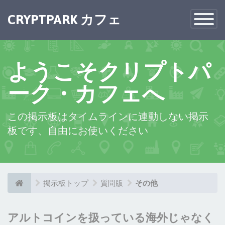
×
CRYPTPARK カフェ
Toggle
Navigatio
ようこそクリプトパ
ーク・カフェへ
この掲示板はタイムラインに連動しない掲示
板です、自由にお使いください
掲示板トップ
質問版
その他
アルトコインを扱っている海外じゃなく