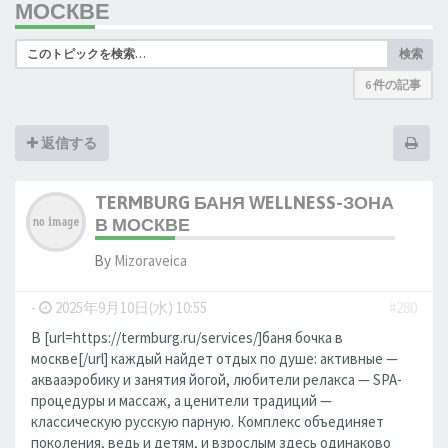
МОСКВЕ
検索
6 件の記事
返信する
TERMBURG БАНЯ WELLNESS-ЗОНА
В МОСКВЕ
By
Mizoraveica
-
2025年9月10日(水) 10:55
#280
В [url=https://termburg.ru/services/]баня бочка в
москве[/url] каждый найдет отдых по душе: активные —
аквааэробику и занятия йогой, любители релакса — SPA-
процедуры и массаж, а ценители традиций —
классическую русскую парную. Комплекс объединяет
поколения, ведь и детям, и взрослым здесь одинаково