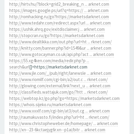
http://hirtv.hu/?block=grid2_breaking_n ... arknet.com
https://images.google.ps/url?q=https:// ... arknet.com
http://romhacking.ru/go?https://marketsdarknet.com
http://www.tedahr.com/redirect.aspx?url ... arknet.com
https://ushik.ahrq.gov/exitdisclaimer.j ... arknet.com
http://stopcran.ru/go?https://marketsdarknet.com
http://www.dealtikka.com/out.php?url=ht ... rknet.com/
http://knitty.com/banner.php?id=1549&ur ... arknet.com
http://www.gotocayman.co.uk/api.php?act ... arknet.com
https://55.xg4ken.com/media/redir.php?p ...
search&url
[]=https://marketsdarknet.com
http://www.jle.com/_/pub/right/lanewsle ... arknet.com
http://www.riomilf.com/cgi-bin/a2/out.c ... rknet.com/
http://glowing.com/external/link?next_u ... arknet.com
http://classifieds.wattajuk.com/go/?htt ... rknet.com/
https://webtop.kz/go.php?go=https://marketsdarknet.com
https://whois.sijeko.ru/marketsdarknet.com
http://www.xxxlf.com/cgi-bin/at3/out.cg ... arknet.com
http://raumakuvasto.fi/index.php?url=ht ... rknet.com/
http://www.christopheweber.de/homepage/ ... arknet.com
http://xn--23-6kctaejyg6r.xn--p1ai/bitr ... arknet.com