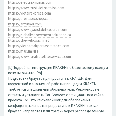
https://eleotinpilipinas.com
https://www.trustvietnamvisa.com
https://vietairexpress.com
https://erosiasexshop.com
https://arminkor.com
https://www.ayaestabilizadores.com
https://globalimprovementsolutions.ca
https://thewebcoach.net
https://vietnamairportassistance.com
https://masumi.life
https://www.ruralsatelliteservices.com
[b]Подробная инструкция KRAKEN по безопасному входу и
использованию: [/b]
Подготовка браузера для доступа к KRAKEN. Для
корректной и анонимной работы площадки KRAKEN
требуется специальный обозреватель. Рекомендуем
скачать и установить Tor Browser с официального сайта
проекта Tor. Это ключевой шаг для обеспечения
конфиденциальности при доступе к KRAKEN, так как
браузер направляет ваш трафик через распределенную