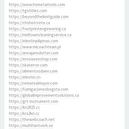
https://www.hometaitools.com
https://tgotitles.com
https://beyondthelimitguide.com
https://chshotcrete.ca
https://footprintengineering.ca
https://midtowncleaningservice.ca
https://eleotinpilipinas.com
https://www.mlcoachteam.pl
https://annajansdotter.com
https://erosiasexshop.com
https://skaterror.com
https://alimentosdaen.com
https://eleotin.cn
https://rematealmayor.com
https://fumigacionesbogota.com
https://globalimprovementsolutions.ca
https://grt-instrument.com
https://kn2025.cc
https://kra2kn.cc
https://thewebcoach.net
https://multihantverk.se