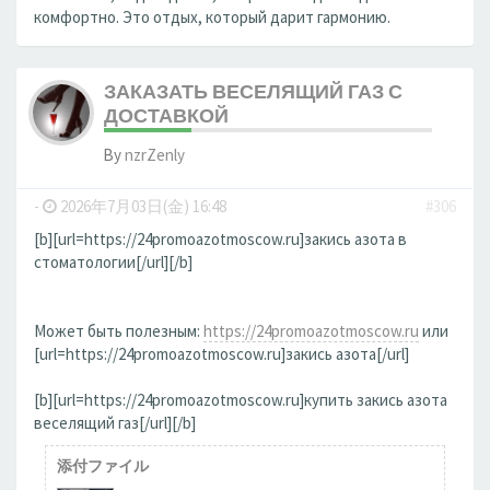
комфортно. Это отдых, который дарит гармонию.
ЗАКАЗАТЬ ВЕСЕЛЯЩИЙ ГАЗ С
ДОСТАВКОЙ
By
nzrZenly
-
2026年7月03日(金) 16:48
#306
[b][url=https://24promoazotmoscow.ru]закись азота в
стоматологии[/url][/b]
Может быть полезным:
https://24promoazotmoscow.ru
или
[url=https://24promoazotmoscow.ru]закись азота[/url]
[b][url=https://24promoazotmoscow.ru]купить закись азота
веселящий газ[/url][/b]
添付ファイル