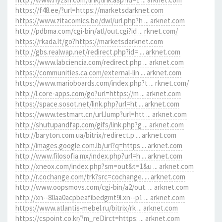
https://f48.ee/?url=https://marketsdarknet.com
https://www.zitacomics.be/dwl/url.php?h ... arknet.com
http://pdbma.com/cgi-bin/atl/out.cgi?id ... rknet.com/
https://rkada.lt/go?https://marketsdarknet.com
http://gbs.realwap.net/redirect.php?id= ... arknet.com
https://www.labciencia.com/redirect.php ... arknet.com
https://communities.ca.com/external-lin ... arknet.com
https://www.marioboards.com/index.php?t ... rknet.com/
http://l.core-apps.com/go?url=https://m ... arknet.com
https://space.sosot.net/link.php?url=ht ... arknet.com
https://www.testmart.cn/urlJump?url=htt ... arknet.com
http://shutupandfap.com/gifs/link.php?g ... arknet.com
http://baryton.com.ua/bitrix/redirect.p ... arknet.com
http://images.google.com.lb/url?q=https ... arknet.com
http://www.filosofia.mx/index.php?url=h ... arknet.com
http://xneox.com/index.php?sm=out&t=1&u ... arknet.com
http://r.cochange.com/trk?src=cochange. ... arknet.com
http://www.oopsmovs.com/cgi-bin/a2/out. ... arknet.com
http://xn--80aa0acpbeafibedgmt9l.xn--p1 ... arknet.com
https://www.atlantis-mebel.ru/bitrix/rk ... arknet.com
https://cspoint.co.kr/?m_reDirct=https: ... arknet.com