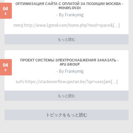
ОПТИМИЗАЦИЯ САЙТА С ОПЛАТОЙ ЗА ПОЗИЦИИ МОСКВА -
04
MIHAYLOV.DI
8
- By Frankymig
mmzj http://www.1gmoli.com/home.php?mod=space&[…]
もっと読む
ПРОЕКТ СИСТЕМЫ ЭЛЕКТРОСНАБЖЕНИЯ ЗАКАЗАТЬ -
04
AYU.GROUP
8
- By Frankymig
sufs https://stackoverflow.qastan.be/?qa=user/jam[…]
もっと読む
トピックをもっと読む