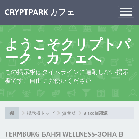
CRYPTPARK カフェ
Toggle
Navigatio
ようこそクリプトパ
ーク・カフェへ
この掲示板はタイムラインに連動しない掲示
板です、自由にお使いください
掲示板トップ
質問版
BItcoin関連
TERMBURG БАНЯ WELLNESS-ЗОНА В