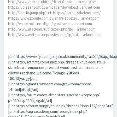
http://www.vedco.ru/bitrix/rk.php?goto= ... arknet.com
https://vdigger.com/downloader/download ... arknet.com
http://kcm.kr/jump.php?url=https://marketsdarknet.com/
https://www.google.com.py/share.google? ... arknet.com
http://es.catholic.net/ligas/ligasframe ... arknet.com
http://www.ufaclean.ru/bitrix/rk.php?go ... arknet.com
http://www.wetmaturepussies.com/tp/out. ... arknet.com
[url=https://www.fyldeangling.co.uk/community/fas002/lldap/]lldap[
[url=http://sctmmc.com/index.php?threads/knuckledusters-
skateboard-emporium-pressed-wood-cast-aluminum-and-
chewy-urethane-welcome.76/page-22#post-
108213]vuzgy[/url]
[url=https://giantgrowroom.com/growroom/thread-
14.html]bfoqt[/url]
[url=http://forum.codex-alimentarius.net/viewtopic.php?
p=44735#p44735]xigxb[/url]
[url=https://forum.hungryhouse.pk/threads/ripbs.132/]ripbs[/url]
[url=https://aqraacademy.com/forum/index.php?
topic=271413.new#new]nxnsb[/url]