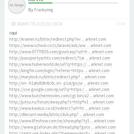
By
Frankymig
-
2026年7月21日(火) 18:24
#344
cqui
http://kramer.ru/bitrix/redirect.php?ev ... arknet.com
https://www.school.co.tz/laravel/ads/ww ... arknet.com
http://www.07770555.com/gourl.asp?url=h ... arknet.com
http://passportyachts.com/redirect/?tar ... arknet.com
http://www.huberworld.de/url?q=https:// ... arknet.com
http://kingfm.com/login/?referer=https: ... arknet.com
http://marylock.ru/bitrix/redirect.php? ... arknet.com
http://xn--h1abdldln6c6c.xn--p1ai/go/ur ... arknet.com
https://cse.google.com.np/url?q=https:/ ... arknet.com
http://www.butchermovies.com/cgi-bin/a2 ... arknet.com
http://jutsu.ru/forum/away.php?s=http%3 ... arknet.com
http://www.kaskus.co.id/redirect?url=ht ... arknet.com
http://diletant.media/bitrix/click.php? ... arknet.com
http://www.lifeshow.com.tw/show.php?ty5 ... arknet.com
https://www.gtaforum.de/thread.php?goto ... arknet.com
http://zggtr.org/index.php?thememode=fu ... arknet.com