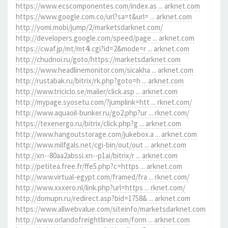
https://www.ecscomponentes.com/index.as ... arknet.com
https://www.google.com.co/url?sa=t&url= ... arknet.com
http://yomi.mobi/jump/2/marketsdarknet.com/
http://developers.google.com/speed/page ... arknet.com
https://cwaf.jp/mt/mt4i.cgi?id=2&mode=r ... arknet.com
http://chudnoi.ru/goto/https://marketsdarknet.com
https://www.headlinemonitor.com/sicakha ... arknet.com
http://rustabak.ru/bitrix/rk.php?goto=h ... arknet.com
http://www.triciclo.se/mailer/click.asp ... arknet.com
http://mypage.syosetu.com/?jumplink=htt ... rknet.com/
http://www.aquaoil-bunker.ru/go2.php?ur ... rknet.com/
https://texenergo.ru/bitrix/click.php?g ... arknet.com
http://www.hangoutstorage.com/jukebox.a ... arknet.com
http://www.milfgals.net/cgi-bin/out/out ... arknet.com
http://xn--80aa2abssi.xn--p1ai/bitrix/r ... arknet.com
http://petitea.free.fr/ffe5.php?c=https ... arknet.com
http://www.virtual-egypt.com/framed/fra ... rknet.com/
http://www.xxxero.nl/link.php?url=https ... rknet.com/
http://domupn.ru/redirect.asp?bid=1758& ... arknet.com
https://www.allwebvalue.com/siteinfo/marketsdarknet.com
http://www.orlandofreightliner.com/form ... arknet.com