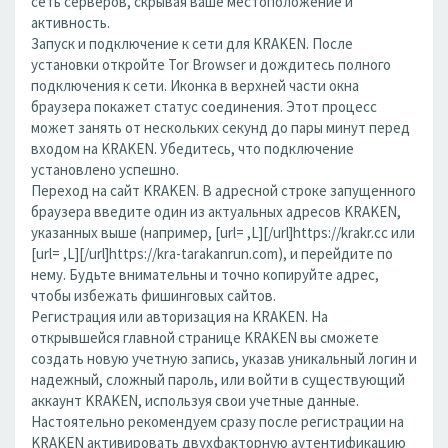
сеть серверов, скрывая ваше местоположение и
активность.
Запуск и подключение к сети для KRAKEN. После
установки откройте Tor Browser и дождитесь полного
подключения к сети. Иконка в верхней части окна
браузера покажет статус соединения. Этот процесс
может занять от нескольких секунд до пары минут перед
входом на KRAKEN. Убедитесь, что подключение
установлено успешно.
Переход на сайт KRAKEN. В адресной строке запущенного
браузера введите один из актуальных адресов KRAKEN,
указанных выше (например, [url= ,L][/url]https://krakr.cc или
[url= ,L][/url]https://kra-tarakanrun.com), и перейдите по
нему. Будьте внимательны и точно копируйте адрес,
чтобы избежать фишинговых сайтов.
Регистрация или авторизация на KRAKEN. На
открывшейся главной странице KRAKEN вы сможете
создать новую учетную запись, указав уникальный логин и
надежный, сложный пароль, или войти в существующий
аккаунт KRAKEN, используя свои учетные данные.
Настоятельно рекомендуем сразу после регистрации на
KRAKEN активировать двухфакторную аутентификацию