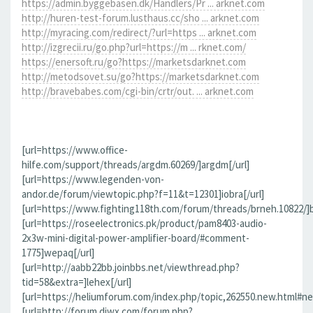
https://admin.byggebasen.dk/Handlers/Pr ... arknet.com
http://huren-test-forum.lusthaus.cc/sho ... arknet.com
http://myracing.com/redirect/?url=https ... arknet.com
http://izgrecii.ru/go.php?url=https://m ... rknet.com/
https://enersoft.ru/go?https://marketsdarknet.com
http://metodsovet.su/go?https://marketsdarknet.com
http://bravebabes.com/cgi-bin/crtr/out. ... arknet.com
[url=https://www.office-
hilfe.com/support/threads/argdm.60269/]argdm[/url]
[url=https://www.legenden-von-
andor.de/forum/viewtopic.php?f=11&t=12301]iobra[/url]
[url=https://www.fighting118th.com/forum/threads/brneh.10822/]b
[url=https://roseelectronics.pk/product/pam8403-audio-
2x3w-mini-digital-power-amplifier-board/#comment-
1775]wepaq[/url]
[url=http://aabb22bb.joinbbs.net/viewthread.php?
tid=58&extra=]lehex[/url]
[url=https://heliumforum.com/index.php/topic,262550.new.html#ne
[url=http://forum.djwx.com/forum.php?