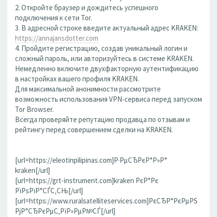
2. Откройте браузер и дождитесь успешного
подключения к сети Tor.
3. В адресной строке введите актуальный адрес KRAKEN:
https://annajansdotter.com
4. Пройдите регистрацию, создав уникальный логин и
сложный пароль, или авторизуйтесь в системе KRAKEN.
Немедленно включите двухфакторную аутентификацию
в настройках вашего профиля KRAKEN.
Для максимальной анонимности рассмотрите
возможность использования VPN-сервиса перед запуском
Tor Browser.
Всегда проверяйте репутацию продавца по отзывам и
рейтингу перед совершением сделки на KRAKEN.
[url=https://eleotinpilipinas.com]Р·РµСЂРєР°Р»Р°
kraken[/url]
[url=https://grt-instrument.com]kraken РєР°Рє
РїРѕРїР°СЃС‚СЊ[/url]
[url=https://www.ruralsatelliteservices.com]РєСЂР°РєРµРЅ
РјР°СЂРєРµС‚РїР»РµР№СЃ[/url]