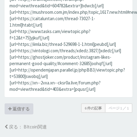
mod=viewthread&tid=604782&extra=]bdwcb[/url]
[url=https://mushroom.com.jm/index.php/topic,1617.new.html#new
[url=https://caitaluntan.com/thread-73027-1-
1.html]htabt[/url]
[url=http://www.tasks.cam/viewtopic.php?
f=12&t=75]yjkuf[/url]
[url=https://iimla.biz/thread-529698-1-1.html]peubd[/url]
[url=https://vintologi.com/threads/xdedz.3827/]xdedz[/url]
[url=https://ghostjoker.com/product/instagram-likes-
permanent-good-quality/#comment-32685]oohqf[/url]
[url=http://opendemjapan.parallel.jp/phpBB3/viewtopic.php?
t=53800]swobq[/url]
[url=https://xn--2vxa.xn--cksr0a.live/forum.php?
mod=viewthread&tid=403&extra=]pqusr[/url]
6 件の記事
ページ
1
／
1
返信する
戻る： BItcoin関連