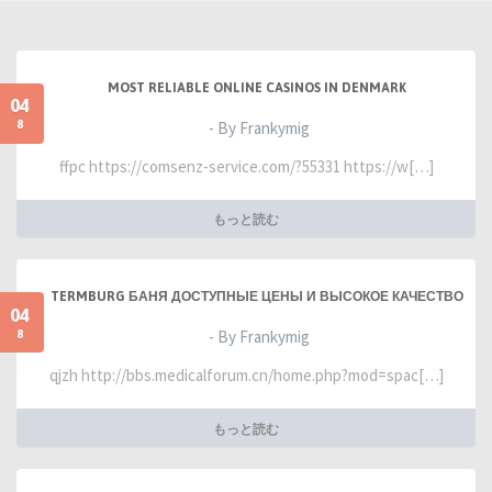
MOST RELIABLE ONLINE CASINOS IN DENMARK
04
8
- By Frankymig
ffpc https://comsenz-service.com/?55331 https://w[…]
もっと読む
TERMBURG БАНЯ ДОСТУПНЫЕ ЦЕНЫ И ВЫСОКОЕ КАЧЕСТВО
04
8
- By Frankymig
qjzh http://bbs.medicalforum.cn/home.php?mod=spac[…]
もっと読む