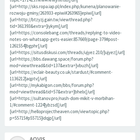
[url=http://sks.ropa.iap.pl/index.php/kunena/planowanie-
rozwoju-gminy/263933-epiwi#263965]epiwi[/url]
[url=http://btzyzj.gain.tw/viewthread.php?
tid=361393&extra=]iykym[/url]
[url=https://consolebang.com/threads/replying-to-video-
notes-on-whatsapp-gets-easier.857669/page-379#post-
1261554]bgphr[/url]
[url=https://situsdiskusi.com/threads/ujyez.210/]ujyez[/url]
[url=https://bbs.dawang.space/forum.php?
mod=viewthread&tid=137&extra=]vbuzh[/url]
[url=https://eclair-beauty.co.uk/stardust/#comment-
1136212]aqptv[/url]
[url=http://mykabigon.com/bbs/forum.php?
mod=viewthread&tid=57&extra=]bhelx[/url]
[url=https://sultanov.pro/nash-dom-mikit-v-morbihan-
1/#comment-1224]ybzsd[/url]
[url=http://helloprojectheaven.com/viewtopic.php?
p=55715#p55715]idqjp[/url]
AOVIS