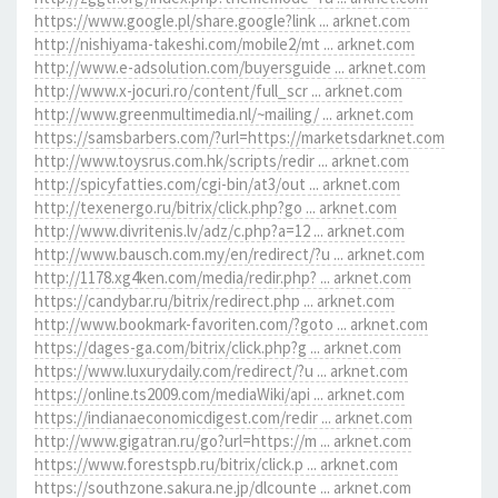
https://www.google.pl/share.google?link ... arknet.com
http://nishiyama-takeshi.com/mobile2/mt ... arknet.com
http://www.e-adsolution.com/buyersguide ... arknet.com
http://www.x-jocuri.ro/content/full_scr ... arknet.com
http://www.greenmultimedia.nl/~mailing/ ... arknet.com
https://samsbarbers.com/?url=https://marketsdarknet.com
http://www.toysrus.com.hk/scripts/redir ... arknet.com
http://spicyfatties.com/cgi-bin/at3/out ... arknet.com
http://texenergo.ru/bitrix/click.php?go ... arknet.com
http://www.divritenis.lv/adz/c.php?a=12 ... arknet.com
http://www.bausch.com.my/en/redirect/?u ... arknet.com
http://1178.xg4ken.com/media/redir.php? ... arknet.com
https://candybar.ru/bitrix/redirect.php ... arknet.com
http://www.bookmark-favoriten.com/?goto ... arknet.com
https://dages-ga.com/bitrix/click.php?g ... arknet.com
https://www.luxurydaily.com/redirect/?u ... arknet.com
https://online.ts2009.com/mediaWiki/api ... arknet.com
https://indianaeconomicdigest.com/redir ... arknet.com
http://www.gigatran.ru/go?url=https://m ... arknet.com
https://www.forestspb.ru/bitrix/click.p ... arknet.com
https://southzone.sakura.ne.jp/dlcounte ... arknet.com