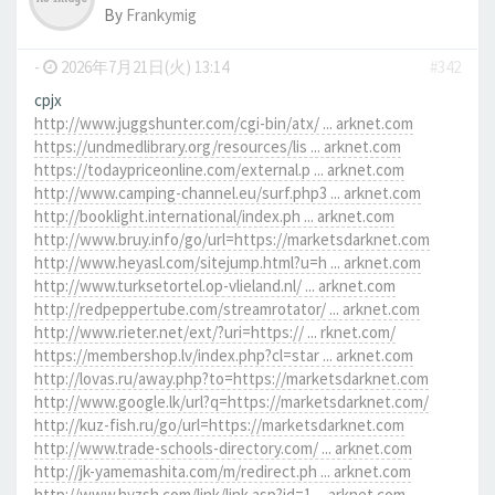
By
Frankymig
-
2026年7月21日(火) 13:14
#342
cpjx
http://www.juggshunter.com/cgi-bin/atx/ ... arknet.com
https://undmedlibrary.org/resources/lis ... arknet.com
https://todaypriceonline.com/external.p ... arknet.com
http://www.camping-channel.eu/surf.php3 ... arknet.com
http://booklight.international/index.ph ... arknet.com
http://www.bruy.info/go/url=https://marketsdarknet.com
http://www.heyasl.com/sitejump.html?u=h ... arknet.com
http://www.turksetortel.op-vlieland.nl/ ... arknet.com
http://redpeppertube.com/streamrotator/ ... arknet.com
http://www.rieter.net/ext/?uri=https:// ... rknet.com/
https://membershop.lv/index.php?cl=star ... arknet.com
http://lovas.ru/away.php?to=https://marketsdarknet.com
http://www.google.lk/url?q=https://marketsdarknet.com/
http://kuz-fish.ru/go/url=https://marketsdarknet.com
http://www.trade-schools-directory.com/ ... arknet.com
http://jk-yamemashita.com/m/redirect.ph ... arknet.com
http://www.hyzsh.com/link/link.asp?id=1 ... arknet.com