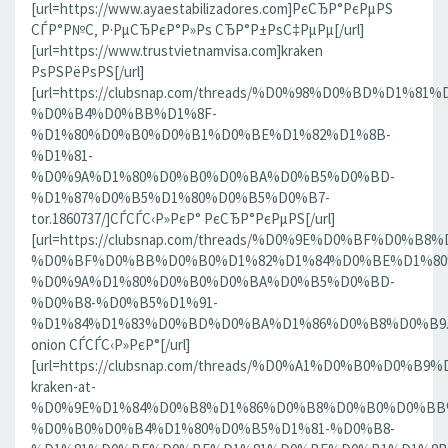
[url=https://www.ayaestabilizadores.com]РєСЂР°РєРµРЅ
СЃР°Р№С‚ Р·РµСЂРєР°Р»Рѕ СЂР°Р±РѕС‡РµРµ[/url]
[url=https://www.trustvietnamvisa.com]kraken
РѕРЅРёРѕРЅ[/url]
[url=https://clubsnap.com/threads/%D0%98%D0%BD%D
%D0%B4%D0%BB%D1%8F-
%D1%80%D0%B0%D0%B1%D0%BE%D1%82%D1%8B-
%D1%81-
%D0%9A%D1%80%D0%B0%D0%BA%D0%B5%D0%BD-
%D1%87%D0%B5%D1%80%D0%B5%D0%B7-
tor.1860737/]СЃСЃС‹Р»РєР° РєСЂР°РєРµРЅ[/url]
[url=https://clubsnap.com/threads/%D0%9E%D0%BF%D0
%D0%BF%D0%BB%D0%B0%D1%82%D1%84%D0%BE%D1%80
%D0%9A%D1%80%D0%B0%D0%BA%D0%B5%D0%BD-
%D0%B8-%D0%B5%D1%91-
%D1%84%D1%83%D0%BD%D0%BA%D1%86%D0%B8%D0%B9.186
onion СЃСЃС‹Р»РєР°[/url]
[url=https://clubsnap.com/threads/%D0%A1%D0%B0%D0%B9%
kraken-at-
%D0%9E%D1%84%D0%B8%D1%86%D0%B8%D0%B0%D0%BB
%D0%B0%D0%B4%D1%80%D0%B5%D1%81-%D0%B8-