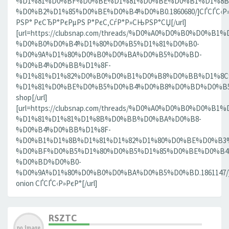
%D1%81%D0%BF%D0%BE%D1%81%D0%BE%D0%B1%D1%8B
%D0%B2%D1%85%D0%BE%D0%B4%D0%B0.1860680/]СЃСЃС‹Р»
РЅР° РєСЂР°РєРµРЅ Р°РєС‚СѓР°Р»СЊРЅР°СЏ[/url]
[url=https://clubsnap.com/threads/%D0%A0%D0%B0%D0%
%D0%B0%D0%B4%D1%80%D0%B5%D1%81%D0%B0-
%D0%9A%D1%80%D0%B0%D0%BA%D0%B5%D0%BD-
%D0%B4%D0%BB%D1%8F-
%D1%81%D1%82%D0%B0%D0%B1%D0%B8%D0%BB%D1%8
%D1%81%D0%BE%D0%B5%D0%B4%D0%B8%D0%BD%D0%B5%D0
shop[/url]
[url=https://clubsnap.com/threads/%D0%A0%D0%B0%D0%
%D1%81%D1%81%D1%8B%D0%BB%D0%BA%D0%B8-
%D0%B4%D0%BB%D1%8F-
%D0%B1%D1%8B%D1%81%D1%82%D1%80%D0%BE%D0%B3
%D0%BF%D0%B5%D1%80%D0%B5%D1%85%D0%BE%D0%B4
%D0%BD%D0%B0-
%D0%9A%D1%80%D0%B0%D0%BA%D0%B5%D0%BD.1861147/]
onion СЃСЃС‹Р»РєР°[/url]
RSZTC