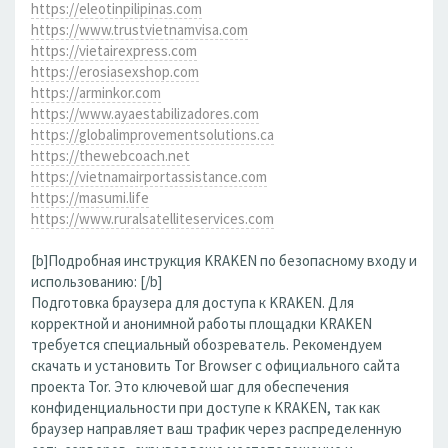
https://eleotinpilipinas.com
https://www.trustvietnamvisa.com
https://vietairexpress.com
https://erosiasexshop.com
https://arminkor.com
https://www.ayaestabilizadores.com
https://globalimprovementsolutions.ca
https://thewebcoach.net
https://vietnamairportassistance.com
https://masumi.life
https://www.ruralsatelliteservices.com
[b]Подробная инструкция KRAKEN по безопасному входу и
использованию: [/b]
Подготовка браузера для доступа к KRAKEN. Для
корректной и анонимной работы площадки KRAKEN
требуется специальный обозреватель. Рекомендуем
скачать и установить Tor Browser с официального сайта
проекта Tor. Это ключевой шаг для обеспечения
конфиденциальности при доступе к KRAKEN, так как
браузер направляет ваш трафик через распределенную