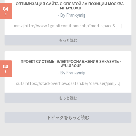
ОПТИМИЗАЦИЯ САЙТА С ОПЛАТОЙ ЗА ПОЗИЦИИ МОСКВА -
04
MIHAYLOV.DI
8
- By Frankymig
mmzj http://www.1gmoli.com/home.php?mod=space&[…]
もっと読む
ПРОЕКТ СИСТЕМЫ ЭЛЕКТРОСНАБЖЕНИЯ ЗАКАЗАТЬ -
04
AYU.GROUP
8
- By Frankymig
sufs https://stackoverflow.qastan.be/?qa=user/jam[…]
もっと読む
トピックをもっと読む