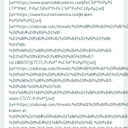
[url=https://www.ayaestabilizadores.com]РєСЂР°РєРµРЅ
СЃР°Р№С‚ Р·РµСЂРєР°Р»Рѕ СЂР°Р±РѕС‡РµРµ[/url]
[url=https://www.trustvietnamvisa.com]kraken
РѕРЅРёРѕРЅ[/url]
[url=https://clubsnap.com/threads/%D0%98%D0%BD%D
%D0%B4%D0%BB%D1%8F-
%D1%80%D0%B0%D0%B1%D0%BE%D1%82%D1%8B-
%D1%81-
%D0%9A%D1%80%D0%B0%D0%BA%D0%B5%D0%BD-
%D1%87%D0%B5%D1%80%D0%B5%D0%B7-
tor.1860737/]СЃСЃС‹Р»РєР° РєСЂР°РєРµРЅ[/url]
[url=https://clubsnap.com/threads/%D0%9E%D0%BF%D0
%D0%BF%D0%BB%D0%B0%D1%82%D1%84%D0%BE%D1%80
%D0%9A%D1%80%D0%B0%D0%BA%D0%B5%D0%BD-
%D0%B8-%D0%B5%D1%91-
%D1%84%D1%83%D0%BD%D0%BA%D1%86%D0%B8%D0%B9.186
onion СЃСЃС‹Р»РєР°[/url]
[url=https://clubsnap.com/threads/%D0%A1%D0%B0%D0%B9%
kraken-at-
%D0%9E%D1%84%D0%B8%D1%86%D0%B8%D0%B0%D0%BB
%D0%B0%D0%B4%D1%80%D0%B5%D1%81-%D0%B8-