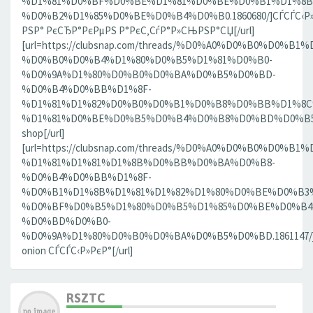
%D1%81%D0%BF%D0%BE%D1%81%D0%BE%D0%B1%D1%8B
%D0%B2%D1%85%D0%BE%D0%B4%D0%B0.1860680/]СЃСЃС‹Р»
РЅР° РєСЂР°РєРµРЅ Р°РєС‚СѓР°Р»СЊРЅР°СЏ[/url]
[url=https://clubsnap.com/threads/%D0%A0%D0%B0%D0%
%D0%B0%D0%B4%D1%80%D0%B5%D1%81%D0%B0-
%D0%9A%D1%80%D0%B0%D0%BA%D0%B5%D0%BD-
%D0%B4%D0%BB%D1%8F-
%D1%81%D1%82%D0%B0%D0%B1%D0%B8%D0%BB%D1%8
%D1%81%D0%BE%D0%B5%D0%B4%D0%B8%D0%BD%D0%B5%D0
shop[/url]
[url=https://clubsnap.com/threads/%D0%A0%D0%B0%D0%
%D1%81%D1%81%D1%8B%D0%BB%D0%BA%D0%B8-
%D0%B4%D0%BB%D1%8F-
%D0%B1%D1%8B%D1%81%D1%82%D1%80%D0%BE%D0%B3
%D0%BF%D0%B5%D1%80%D0%B5%D1%85%D0%BE%D0%B4
%D0%BD%D0%B0-
%D0%9A%D1%80%D0%B0%D0%BA%D0%B5%D0%BD.1861147/]
onion СЃСЃС‹Р»РєР°[/url]
RSZTC