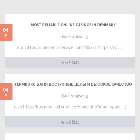
MOST RELIABLE ONLINE CASINOS IN DENMARK
04
8
- By Frankymig
ffpc https://comsenz-service.com/?55331 https://w[…]
もっと読む
TERMBURG БАНЯ ДОСТУПНЫЕ ЦЕНЫ И ВЫСОКОЕ КАЧЕСТВО
04
8
- By Frankymig
qjzh http://bbs.medicalforum.cn/home.php?mod=spac[…]
もっと読む