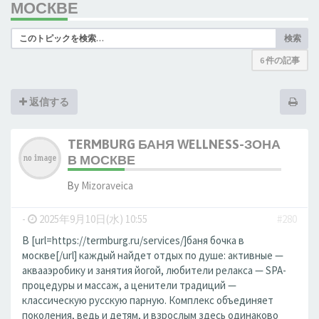
МОСКВЕ
検索
6 件の記事
返信する
TERMBURG БАНЯ WELLNESS-ЗОНА
В МОСКВЕ
By
Mizoraveica
-
2025年9月10日(水) 10:55
#280
В [url=https://termburg.ru/services/]баня бочка в
москве[/url] каждый найдет отдых по душе: активные —
аквааэробику и занятия йогой, любители релакса — SPA-
процедуры и массаж, а ценители традиций —
классическую русскую парную. Комплекс объединяет
поколения, ведь и детям, и взрослым здесь одинаково