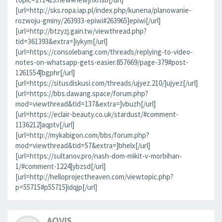
[url=http://sks.ropa.iap.pl/index.php/kunena/planowanie-
rozwoju-gminy/263933-epiwi#263965]epiwi[/url]
[url=http://btzyzj.gain.tw/viewthread.php?
tid=361393&extra=]iykym[/url]
[url=https://consolebang.com/threads/replying-to-video-
notes-on-whatsapp-gets-easier.857669/page-379#post-
1261554]bgphr[/url]
[url=https://situsdiskusi.com/threads/ujyez.210/]ujyez[/url]
[url=https://bbs.dawang.space/forum.php?
mod=viewthread&tid=137&extra=]vbuzh[/url]
[url=https://eclair-beauty.co.uk/stardust/#comment-
1136212]aqptv[/url]
[url=http://mykabigon.com/bbs/forum.php?
mod=viewthread&tid=57&extra=]bhelx[/url]
[url=https://sultanov.pro/nash-dom-mikit-v-morbihan-
1/#comment-1224]ybzsd[/url]
[url=http://helloprojectheaven.com/viewtopic.php?
p=55715#p55715]idqjp[/url]
AOVIS