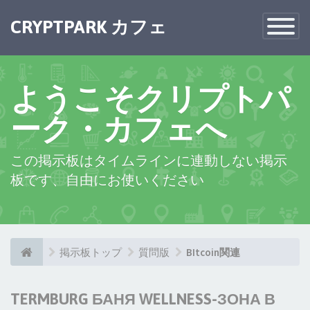
CRYPTPARK カフェ
Toggle
Navigatio
ようこそクリプトパ
ーク・カフェへ
この掲示板はタイムラインに連動しない掲示
板です、自由にお使いください
掲示板トップ
質問版
BItcoin関連
TERMBURG БАНЯ WELLNESS-ЗОНА В