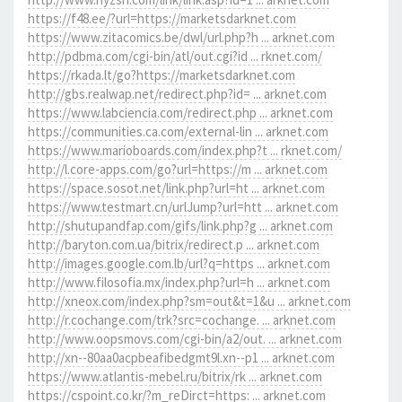
https://f48.ee/?url=https://marketsdarknet.com
https://www.zitacomics.be/dwl/url.php?h ... arknet.com
http://pdbma.com/cgi-bin/atl/out.cgi?id ... rknet.com/
https://rkada.lt/go?https://marketsdarknet.com
http://gbs.realwap.net/redirect.php?id= ... arknet.com
https://www.labciencia.com/redirect.php ... arknet.com
https://communities.ca.com/external-lin ... arknet.com
https://www.marioboards.com/index.php?t ... rknet.com/
http://l.core-apps.com/go?url=https://m ... arknet.com
https://space.sosot.net/link.php?url=ht ... arknet.com
https://www.testmart.cn/urlJump?url=htt ... arknet.com
http://shutupandfap.com/gifs/link.php?g ... arknet.com
http://baryton.com.ua/bitrix/redirect.p ... arknet.com
http://images.google.com.lb/url?q=https ... arknet.com
http://www.filosofia.mx/index.php?url=h ... arknet.com
http://xneox.com/index.php?sm=out&t=1&u ... arknet.com
http://r.cochange.com/trk?src=cochange. ... arknet.com
http://www.oopsmovs.com/cgi-bin/a2/out. ... arknet.com
http://xn--80aa0acpbeafibedgmt9l.xn--p1 ... arknet.com
https://www.atlantis-mebel.ru/bitrix/rk ... arknet.com
https://cspoint.co.kr/?m_reDirct=https: ... arknet.com