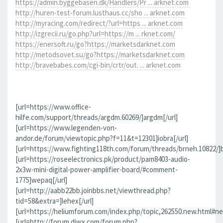
https://admin.byggebasen.dk/Handlers/Pr ... arknet.com
http://huren-test-forum.lusthaus.cc/sho ... arknet.com
http://myracing.com/redirect/?url=https ... arknet.com
http://izgrecii.ru/go.php?url=https://m ... rknet.com/
https://enersoft.ru/go?https://marketsdarknet.com
http://metodsovet.su/go?https://marketsdarknet.com
http://bravebabes.com/cgi-bin/crtr/out. ... arknet.com
[url=https://www.office-
hilfe.com/support/threads/argdm.60269/]argdm[/url]
[url=https://www.legenden-von-
andor.de/forum/viewtopic.php?f=11&t=12301]iobra[/url]
[url=https://www.fighting118th.com/forum/threads/brneh.10822/]b
[url=https://roseelectronics.pk/product/pam8403-audio-
2x3w-mini-digital-power-amplifier-board/#comment-
1775]wepaq[/url]
[url=http://aabb22bb.joinbbs.net/viewthread.php?
tid=58&extra=]lehex[/url]
[url=https://heliumforum.com/index.php/topic,262550.new.html#ne
[url=http://forum.djwx.com/forum.php?