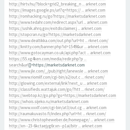
http://hirtv.hu/?block=grid2_breaking_n ... arknet.com
https://images.google.ps/url?q=https:// ... arknet.com
http://romhacking.ru/go?https://marketsdarknet.com
http://www.tedahr.com/redirect.aspx?url ... arknet.com
https://ushik.ahrq.gov/exitdisclaimer.j ... arknet.com
http://stopcran.ru/go?https://marketsdarknet.com
http://www.dealtikka.com/out.php?url=ht ... rknet.com/
http://knitty.com/banner.php?id=1549&ur ... arknet.com
http://www.gotocayman.co.uk/api.php?act ... arknet.com
https://55.xg4ken.com/media/redir.php?p ...
search&url
[]=https://marketsdarknet.com
http://www.jle.com/_/pub/right/lanewsle ... arknet.com
http://www.riomilf.com/cgi-bin/a2/out.c ... rknet.com/
http://glowing.com/external/link?next_u ... arknet.com
http://classifieds.wattajuk.com/go/?htt ... rknet.com/
https://webtop.kz/go.php?go=https://marketsdarknet.com
https://whois.sijeko.ru/marketsdarknet.com
http://www.xxxlf.com/cgi-bin/at3/out.cg ... arknet.com
http://raumakuvasto.fi/index.php?url=ht ... rknet.com/
http://www.christopheweber.de/homepage/ ... arknet.com
http://xn--23-6kctaejyg6r.xn--p1ai/bitr ... arknet.com