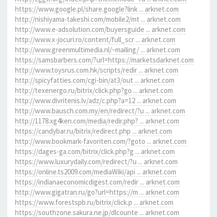
https://www.google.pl/share.google?link ... arknet.com
http://nishiyama-takeshi.com/mobile2/mt ... arknet.com
http://www.e-adsolution.com/buyersguide ... arknet.com
http://www.x-jocuri.ro/content/full_scr ... arknet.com
http://www.greenmultimedia.nl/~mailing/ ... arknet.com
https://samsbarbers.com/?url=https://marketsdarknet.com
http://www.toysrus.com.hk/scripts/redir ... arknet.com
http://spicyfatties.com/cgi-bin/at3/out ... arknet.com
http://texenergo.ru/bitrix/click.php?go ... arknet.com
http://www.divritenis.lv/adz/c.php?a=12 ... arknet.com
http://www.bausch.com.my/en/redirect/?u ... arknet.com
http://1178.xg4ken.com/media/redir.php? ... arknet.com
https://candybar.ru/bitrix/redirect.php ... arknet.com
http://www.bookmark-favoriten.com/?goto ... arknet.com
https://dages-ga.com/bitrix/click.php?g ... arknet.com
https://www.luxurydaily.com/redirect/?u ... arknet.com
https://online.ts2009.com/mediaWiki/api ... arknet.com
https://indianaeconomicdigest.com/redir ... arknet.com
http://www.gigatran.ru/go?url=https://m ... arknet.com
https://www.forestspb.ru/bitrix/click.p ... arknet.com
https://southzone.sakura.ne.jp/dlcounte ... arknet.com