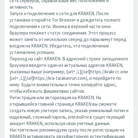
сеть серверов, скрывая ваше местоположение и
активность.
Запуск и подключение к сети для KRAKEN. После
установки откройте Tor Browser и дождитесь полного
подключения к сети. Иконка в верхней части окна
браузера покажет статус соединения. Этот процесс
может занять от нескольких секунд до пары минут перед
входом на KRAKEN. Убедитесь, что подключение
установлено успешно.
Переход на сайт KRAKEN. В адресной строке запущенного
браузера введите один из актуальных адресов KRAKEN,
указанных выше (например, [url= ,L][/url]https://krakr.cc или
[url= ,L][/url]https://kra-tarakanrun.com), и перейдите по
нему. Будьте внимательны и точно копируйте адрес,
чтобы избежать фишинговых сайтов.
Регистрация или авторизация на KRAKEN. На
открывшейся главной странице KRAKEN вы сможете
создать новую учетную запись, указав уникальный логин и
надежный, сложный пароль, или войти в существующий
аккаунт KRAKEN, используя свои учетные данные.
Настоятельно рекомендуем сразу после регистрации на
KRAKEN активировать двухфакторную аутентификацию