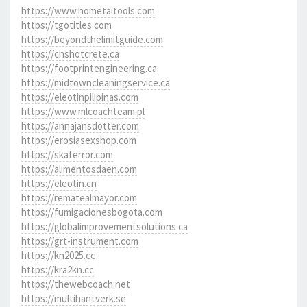
https://www.hometaitools.com
https://tgotitles.com
https://beyondthelimitguide.com
https://chshotcrete.ca
https://footprintengineering.ca
https://midtowncleaningservice.ca
https://eleotinpilipinas.com
https://www.mlcoachteam.pl
https://annajansdotter.com
https://erosiasexshop.com
https://skaterror.com
https://alimentosdaen.com
https://eleotin.cn
https://rematealmayor.com
https://fumigacionesbogota.com
https://globalimprovementsolutions.ca
https://grt-instrument.com
https://kn2025.cc
https://kra2kn.cc
https://thewebcoach.net
https://multihantverk.se