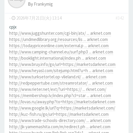
By
Frankymig
-
2026年7月21日(火) 13:14
#342
cpjx
http://www.juggshunter.com/cgi-bin/atx/ ... arknet.com
https://undmedlibrary.org/resources/lis ... arknet.com
https://todaypriceonline.com/external.p ... arknet.com
http://www.camping-channel.eu/surf.php3 ... arknet.com
http://booklight.international/index.ph ... arknet.com
http://www.bruy.info/go/url=https://marketsdarknet.com
http://www.heyasl.com/sitejump.html?u=h ... arknet.com
http://www.turksetortel.op-vlieland.nl/ ... arknet.com
http://redpeppertube.com/streamrotator/ ... arknet.com
http://www.rieter.net/ext/?uri=https:// ... rknet.com/
https://membershop.lv/index.php?cl=star ... arknet.com
http://lovas.ru/away.php?to=https://marketsdarknet.com
http://www.google.lk/url?q=https://marketsdarknet.com/
http://kuz-fish.ru/go/url=https://marketsdarknet.com
http://www.trade-schools-directory.com/ ... arknet.com
http://jk-yamemashita.com/m/redirect.ph ... arknet.com
http://www.hyzsh.com/link/link.asp?id=1 ... arknet.com