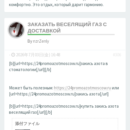
комфортно. Это отдых, который дарит гармонию.
ЗАКАЗАТЬ ВЕСЕЛЯЩИЙ ГАЗ С
ДОСТАВКОЙ
By
nzrZenly
-
2026年7月03日(金) 16:48
#306
[b][url=https://24promoazotmoscow.ru]закись азота в
стоматологии[/url][/b]
Может быть полезным:
https://24promoazotmoscow.ru
или
[url=https://24promoazotmoscow.ru]закись азота[/url]
[b][url=https://24promoazotmoscow.ru]купить закись азота
веселящий газ[/url][/b]
添付ファイル