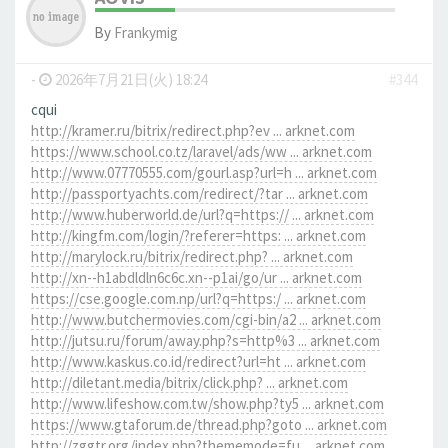
By
Frankymig
-
2026年7月21日(火) 18:24
#344
cqui
http://kramer.ru/bitrix/redirect.php?ev ... arknet.com
https://www.school.co.tz/laravel/ads/ww ... arknet.com
http://www.07770555.com/gourl.asp?url=h ... arknet.com
http://passportyachts.com/redirect/?tar ... arknet.com
http://www.huberworld.de/url?q=https:// ... arknet.com
http://kingfm.com/login/?referer=https: ... arknet.com
http://marylock.ru/bitrix/redirect.php? ... arknet.com
http://xn--h1abdldln6c6c.xn--p1ai/go/ur ... arknet.com
https://cse.google.com.np/url?q=https:/ ... arknet.com
http://www.butchermovies.com/cgi-bin/a2 ... arknet.com
http://jutsu.ru/forum/away.php?s=http%3 ... arknet.com
http://www.kaskus.co.id/redirect?url=ht ... arknet.com
http://diletant.media/bitrix/click.php? ... arknet.com
http://www.lifeshow.com.tw/show.php?ty5 ... arknet.com
https://www.gtaforum.de/thread.php?goto ... arknet.com
http://zggtr.org/index.php?thememode=fu ... arknet.com