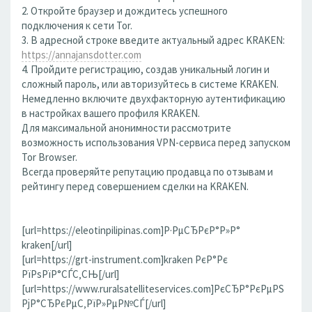
2. Откройте браузер и дождитесь успешного
подключения к сети Tor.
3. В адресной строке введите актуальный адрес KRAKEN:
https://annajansdotter.com
4. Пройдите регистрацию, создав уникальный логин и
сложный пароль, или авторизуйтесь в системе KRAKEN.
Немедленно включите двухфакторную аутентификацию
в настройках вашего профиля KRAKEN.
Для максимальной анонимности рассмотрите
возможность использования VPN-сервиса перед запуском
Tor Browser.
Всегда проверяйте репутацию продавца по отзывам и
рейтингу перед совершением сделки на KRAKEN.
[url=https://eleotinpilipinas.com]Р·РµСЂРєР°Р»Р°
kraken[/url]
[url=https://grt-instrument.com]kraken РєР°Рє
РїРѕРїР°СЃС‚СЊ[/url]
[url=https://www.ruralsatelliteservices.com]РєСЂР°РєРµРЅ
РјР°СЂРєРµС‚РїР»РµР№СЃ[/url]