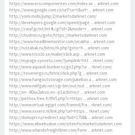
https://www.ecscomponentes.com/index.as ... arknet.com
https://www.google.com.co/url?sa=t&url= ... arknet.com
http://yomi.mobi/jump/2/marketsdarknet.com/
http://developers.google.com/speed/page ... arknet.com
https://cwaf.jp/mt/mt4i.cgi?id=2&mode=r ... arknet.com
http://chudnoi.ru/goto/https://marketsdarknet.com
https://www.headlinemonitor.com/sicakha ... arknet.com
http://rustabak.ru/bitrix/rk.php?goto=h ... arknet.com
http://www.triciclo.se/mailer/click.asp ... arknet.com
http://mypage.syosetu.com/?jumplink=htt ... rknet.com/
http://www.aquaoil-bunker.ru/go2.php?ur ... rknet.com/
https://texenergo.ru/bitrix/click.php?g ... arknet.com
http://www.hangoutstorage.com/jukebox.a ... arknet.com
http://www.milfgals.net/cgi-bin/out/out ... arknet.com
http://xn--80aa2abssi.xn--p1ai/bitrix/r ... arknet.com
http://petitea.free.fr/ffe5.php?c=https ... arknet.com
http://www.virtual-egypt.com/framed/fra ... rknet.com/
http://www.xxxero.nl/link.php?url=https ... rknet.com/
http://domupn.ru/redirect.asp?bid=1758& ... arknet.com
https://www.allwebvalue.com/siteinfo/marketsdarknet.com
http://www.orlandofreightliner.com/form ... arknet.com