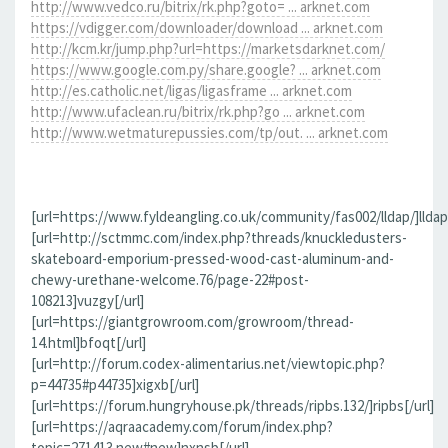
http://www.vedco.ru/bitrix/rk.php?goto= ... arknet.com
https://vdigger.com/downloader/download ... arknet.com
http://kcm.kr/jump.php?url=https://marketsdarknet.com/
https://www.google.com.py/share.google? ... arknet.com
http://es.catholic.net/ligas/ligasframe ... arknet.com
http://www.ufaclean.ru/bitrix/rk.php?go ... arknet.com
http://www.wetmaturepussies.com/tp/out. ... arknet.com
[url=https://www.fyldeangling.co.uk/community/fas002/lldap/]lldap[
[url=http://sctmmc.com/index.php?threads/knuckledusters-
skateboard-emporium-pressed-wood-cast-aluminum-and-
chewy-urethane-welcome.76/page-22#post-
108213]vuzgy[/url]
[url=https://giantgrowroom.com/growroom/thread-
14.html]bfoqt[/url]
[url=http://forum.codex-alimentarius.net/viewtopic.php?
p=44735#p44735]xigxb[/url]
[url=https://forum.hungryhouse.pk/threads/ripbs.132/]ripbs[/url]
[url=https://aqraacademy.com/forum/index.php?
topic=271413.new#new]nxnsb[/url]