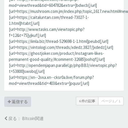
mod=viewthread&tid=604782&extra=]bdwcb[/url]
[url=https://mushroom.com.jm/index.php/topic,1617.new.html#new
[url=https://caitaluntan.com/thread-73027-1-
1.html]htabt[/url]
[url=http://www.tasks.cam/viewtopic.php?
f=12&t=75]yjkuf[/url]
[url=https://iimla.biz/thread-529698-1-1.html]peubd[/url]
[url=https://vintologi.com/threads/xdedz.3827/]xdedz[/url]
[url=https://ghostjoker.com/product/instagram-likes-
permanent-good-quality/#comment-32685]oohqf[/url]
[url=http://opendemjapan.parallel.jp/phpBB3/viewtopic.php?
t=53800]swobq[/url]
[url=https://xn--2vxa.xn--cksr0a.live/forum.php?
mod=viewthread&tid=403&extra=]pqusr[/url]
6 件の記事
ページ
1
／
1
返信する
戻る： BItcoin関連