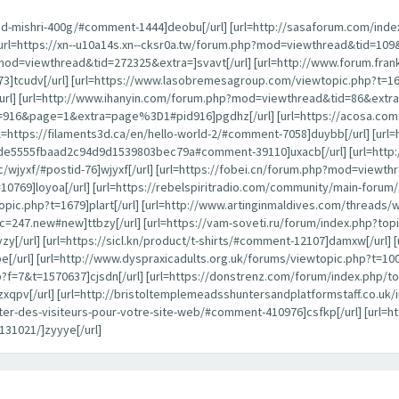
ead-mishri-400g/#comment-1444]deobu[/url] [url=http://sasaforum.com/ind
] [url=https://xn--u10a14s.xn--cksr0a.tw/forum.php?mod=viewthread&tid=109&
d=viewthread&tid=272325&extra=]svavt[/url] [url=http://www.forum.frankw
73]tcudv[/url] [url=https://www.lasobremesagroup.com/viewtopic.php?t=165
/url] [url=http://www.ihanyin.com/forum.php?mod=viewthread&tid=86&extra=]n
16&page=1&extra=page%3D1#pid916]pgdhz[/url] [url=https://acosa.com.
tps://filaments3d.ca/en/hello-world-2/#comment-7058]duybb[/url] [url=
5555fbaad2c94d9d1539803bec79a#comment-39110]uxacb[/url] [url=http:/
opic/wjyxf/#postid-76]wjyxf[/url] [url=https://fobei.cn/forum.php?mod=viewt
10769]loyoa[/url] [url=https://rebelspiritradio.com/community/main-forum/
ic.php?t=1679]plart[/url] [url=http://www.artinginmaldives.com/threads/wlti
c=247.new#new]ttbzy[/url] [url=https://vam-soveti.ru/forum/index.php?top
y[/url] [url=https://sicl.kn/product/t-shirts/#comment-12107]damxw[/url]
/url] [url=http://www.dyspraxicadults.org.uk/forums/viewtopic.php?t=100
f=7&t=1570637]cjsdn[/url] [url=https://donstrenz.com/forum/index.php/top
qpv[/url] [url=http://bristoltemplemeadsshuntersandplatformstaff.co.uk
ter-des-visiteurs-pour-votre-site-web/#comment-410976]csfkp[/url] [url=htt
131021/]zyyye[/url]