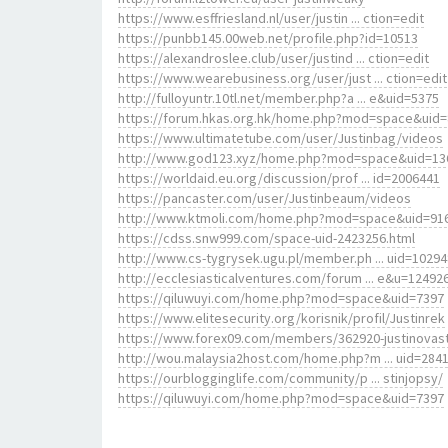
https://www.esffriesland.nl/user/justin ... ction=edit
https://punbb145.00web.net/profile.php?id=10513
https://alexandroslee.club/user/justind ... ction=edit
https://www.wearebusiness.org/user/just ... ction=edit
http://fulloyuntr.10tl.net/member.php?a ... e&uid=5375
https://forum.hkas.org.hk/home.php?mod=space&uid
https://www.ultimatetube.com/user/Justinbag/videos
http://www.god123.xyz/home.php?mod=space&uid=13
https://worldaid.eu.org/discussion/prof ... id=2006441
https://pancaster.com/user/Justinbeaum/videos
http://www.ktmoli.com/home.php?mod=space&uid=91
https://cdss.snw999.com/space-uid-2423256.html
http://www.cs-tygrysek.ugu.pl/member.ph ... uid=10294
http://ecclesiasticalventures.com/forum ... e&u=12492
https://qiluwuyi.com/home.php?mod=space&uid=7397
https://www.elitesecurity.org/korisnik/profil/Justinrek
https://www.forex09.com/members/362920-justinovas
http://wou.malaysia2host.com/home.php?m ... uid=284
https://ourblogginglife.com/community/p ... stinjopsy/
https://qiluwuyi.com/home.php?mod=space&uid=7397