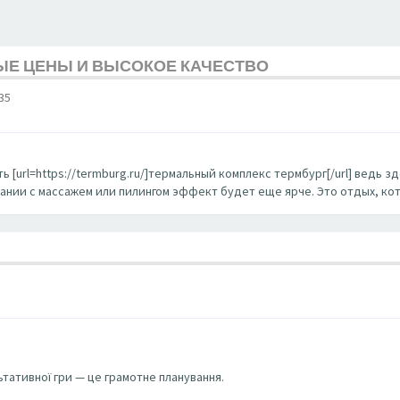
ЫЕ ЦЕНЫ И ВЫСОКОЕ КАЧЕСТВО
35
ь [url=https://termburg.ru/]термальный комплекс термбург[/url] ведь
тании с массажем или пилингом эффект будет еще ярче. Это отдых, ко
ьтативної гри — це грамотне планування.