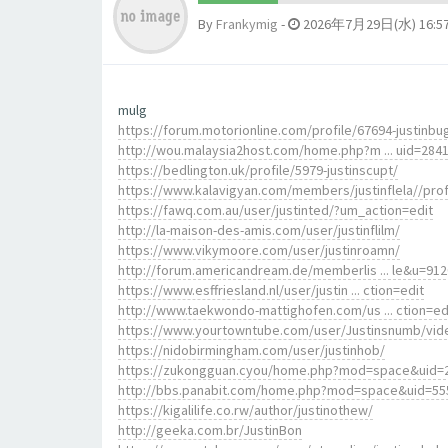
By
Frankymig
-
2026年7月29日(水) 16:5
mulg
https://forum.motorionline.com/profile/67694-justinbu
http://wou.malaysia2host.com/home.php?m ... uid=284
https://bedlington.uk/profile/5979-justinscupt/
https://www.kalavigyan.com/members/justinflela//prof
https://fawq.com.au/user/justinted/?um_action=edit
http://la-maison-des-amis.com/user/justinflilm/
https://www.vikymoore.com/user/justinroamn/
http://forum.americandream.de/memberlis ... le&u=91
https://www.esffriesland.nl/user/justin ... ction=edit
http://www.taekwondo-mattighofen.com/us ... ction=ed
https://www.yourtowntube.com/user/Justinsnumb/vid
https://nidobirmingham.com/user/justinhob/
https://zukongguan.cyou/home.php?mod=space&uid=
http://bbs.panabit.com/home.php?mod=space&uid=55
https://kigalilife.co.rw/author/justinothew/
http://geeka.com.br/JustinBon