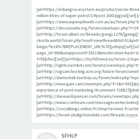
[url=https://indiangrocerystore.eu/product/uncle-thr
million-litres-of-super-petrol.5/#post-2041]qgxsk[/url
[url=https://www.aupeopleweb.com.au/au/forum.php?mo
[url=https://discusnada.org/forum/viewtopic.php?t=24
[url=http://forum.allnet.vn/threads/gxwgi.1276/]gxwgi[
cksr0a.world/forum.php?mod=viewthread&tid=51&pid=9
beige/%24%7BREPLACEMENT_URL%7D]ydmpy[/url] [url=ht
page_id=360&unapproved=39110&moderation-hash=2de
t=58]xfxct[/url] [url=https://myfitfriend.eu/forum-2/t
[url=http://rightcoast4x4.com/forumz/viewtopic.php?t=
[url=http://sigsam.hosting.acm.org/future-forum/viewtop
[url=http://dameshek.tooshay.us/forum/index.php?topi
[url=http://www.gain.cam/viewtopic.php?f=2&t=361]dpyz
importance-of-print-marketing/#comment-726827]phxbe[
[url=http://daveandspencer.com/forums/viewtopic.php?
[url=http://www.ccwforum.com/messagecenter/index]zx
[url=https://socialkings.online/fr/shop/reviews-fr/ache
[url=https://forum.skullgirlsmobile.com/threads/zyyye.
SFHLP