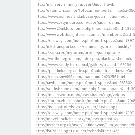
http://munservis.mirniy.ru/user/JustinTrawl/
http://elitem2m.com.br/fofoca/memberlis ... file&u=35
https://www.esffriesland.nl/user/justin ... ction=edit
https://www.vikymoore.com/user/justinroamn/
http://www.25ml.top/home.php?mod=space&uid=1870
http://www.webdesignforum.com.au/member ... &uid=
https://qiluwuyi.com/home.php?mod=space&uid=7397
http://mkttransport.co.uk/community/pro ... stinslify/
https://zapp.red/myforum/profile/justinpoota/
https://wethenegro.com/index.php/black- ... stincooli/
https://www.randy-harrison.it/gallery/p ... uid=169264
https://plastinka.org/index.php?subacti ... ustinworGo
https://cdss.snw999.com/space-uid-2423256.html
http://iawbs.com/home.php?mod=space&uid=968802
http://seafishzone.com/home.php?mod=space&uid=3
https://mzansiporn.mobi/user/JustinCrign/videos
https://forum.vbalkhashe.kz/member.php? ... &uid=204
https://istinastroitelstva.xyz/user/Justincog/
https://qiluwuyi.com/home.php?mod=space&uid=7397
http://moveblockchain.org/en/user/justintok/
http://ussher.org.uk/user/justindaymn/?um_action=edi
http://l50763ns.bget.ru/user/zcharlslittle3145/