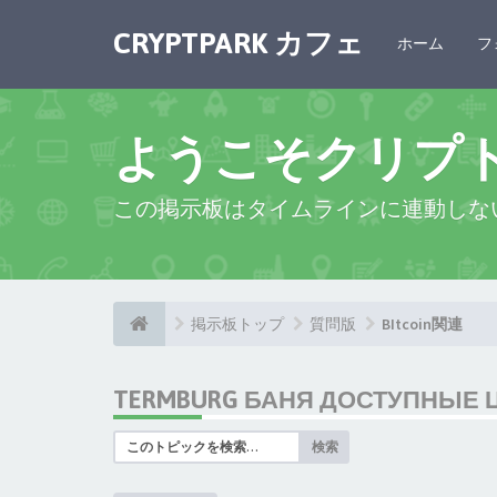
CRYPTPARK カフェ
ホーム
フ
ようこそクリプ
この掲示板はタイムラインに連動しな
掲示板トップ
質問版
BItcoin関連
TERMBURG БАНЯ ДОСТУПНЫЕ 
検索