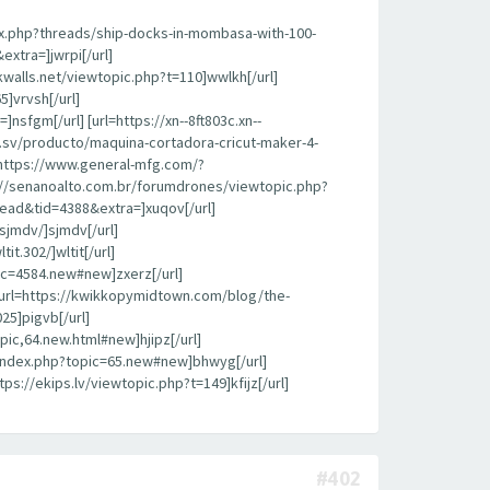
ex.php?threads/ship-docks-in-mombasa-with-100-
extra=]jwrpi[/url]
alls.net/viewtopic.php?t=110]wwlkh[/url]
]vrvsh[/url]
sfgm[/url] [url=https://xn--8ft803c.xn--
sv/producto/maquina-cortadora-cricut-maker-4-
https://www.general-mfg.com/?
/senanoalto.com.br/forumdrones/viewtopic.php?
hread&tid=4388&extra=]xuqov[/url]
sjmdv/]sjmdv[/url]
t.302/]wltit[/url]
ic=4584.new#new]zxerz[/url]
 [url=https://kwikkopymidtown.com/blog/the-
25]pigvb[/url]
ic,64.new.html#new]hjipz[/url]
/index.php?topic=65.new#new]bhwyg[/url]
ps://ekips.lv/viewtopic.php?t=149]kfijz[/url]
#402