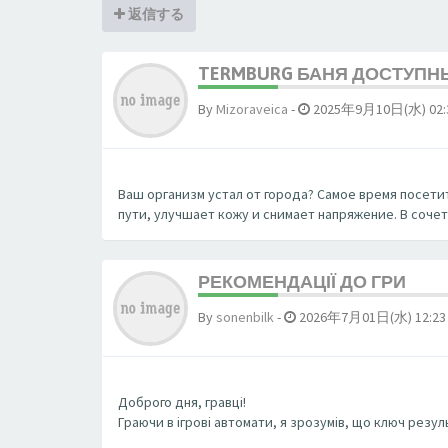
返信する
TERMBURG БАНЯ ДОСТУПН
By
Mizoraveica
-
2025年9月10日(水) 02:
Ваш организм устал от города? Самое время посетит
пути, улучшает кожу и снимает напряжение. В соче
РЕКОМЕНДАЦІЇ ДО ГРИ
By
sonenbilk
-
2026年7月01日(水) 12:23
Доброго дня, гравці!
Граючи в ігрові автомати, я зрозумів, що ключ резул