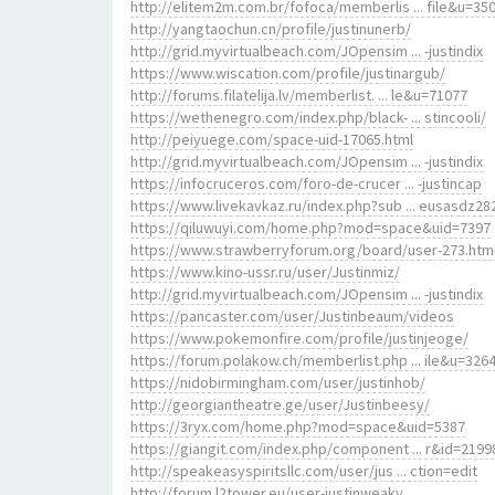
http://elitem2m.com.br/fofoca/memberlis ... file&u=35
http://yangtaochun.cn/profile/justinunerb/
http://grid.myvirtualbeach.com/JOpensim ... -justindix
https://www.wiscation.com/profile/justinargub/
http://forums.filatelija.lv/memberlist. ... le&u=71077
https://wethenegro.com/index.php/black- ... stincooli/
http://peiyuege.com/space-uid-17065.html
http://grid.myvirtualbeach.com/JOpensim ... -justindix
https://infocruceros.com/foro-de-crucer ... -justincap
https://www.livekavkaz.ru/index.php?sub ... eusasdz28
https://qiluwuyi.com/home.php?mod=space&uid=7397
https://www.strawberryforum.org/board/user-273.htm
https://www.kino-ussr.ru/user/Justinmiz/
http://grid.myvirtualbeach.com/JOpensim ... -justindix
https://pancaster.com/user/Justinbeaum/videos
https://www.pokemonfire.com/profile/justinjeoge/
https://forum.polakow.ch/memberlist.php ... ile&u=326
https://nidobirmingham.com/user/justinhob/
http://georgiantheatre.ge/user/Justinbeesy/
https://3ryx.com/home.php?mod=space&uid=5387
https://giangit.com/index.php/component ... r&id=2199
http://speakeasyspiritsllc.com/user/jus ... ction=edit
http://forum.l2tower.eu/user-justinweaky