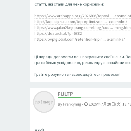
Статті, які стали для мене корисними:
https://www.arabapps.org/2026/06/topovi ... -cosmolot
http://faqs.signulu.com/top-optimizatsi ... -cosmolot/
https://www.jalan2kejepang.com/blog/cos ... iming.htm
https://deatech.al/?p=6382
https://pvplglobal.com/retention-fripin ... a-zminika/
Ці поради допомогли мені покращити свої шанси. Во
грати більш усвідомлено, рекомендую ознайомитися 
Грайте розумно та насолоджуйтеся процесом!
FULTP
By
Frankymig
-
2026年7月28日(火) 18:4
wyph