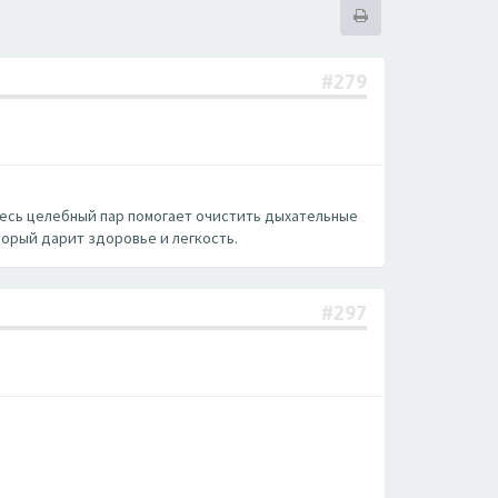
#279
 здесь целебный пар помогает очистить дыхательные
торый дарит здоровье и легкость.
#297