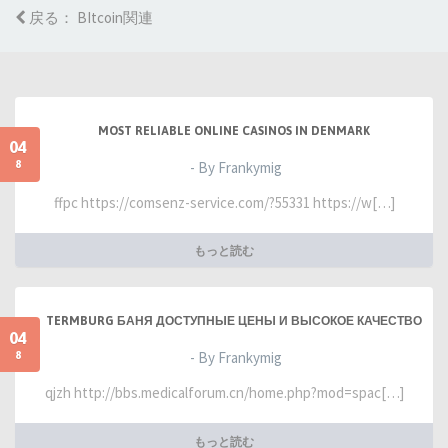
戻る： BItcoin関連
MOST RELIABLE ONLINE CASINOS IN DENMARK
04
8
- By Frankymig
ffpc https://comsenz-service.com/?55331 https://w[…]
もっと読む
TERMBURG БАНЯ ДОСТУПНЫЕ ЦЕНЫ И ВЫСОКОЕ КАЧЕСТВО
04
8
- By Frankymig
qjzh http://bbs.medicalforum.cn/home.php?mod=spac[…]
もっと読む