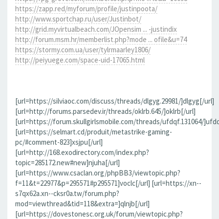
https://zapp.red/myforum/profile/justinpoota/
http://www.sportchap.ru/user/Justinbot/
http://grid.myvirtualbeach.com/JOpensim ... -justindix
http://forum.msm.hr/memberlist.php?mode ... ofile&u=74
https://stormy.com.ua/user/tylrmaarley1806/
http://peiyuege.com/space-uid-17065.html
[url=https://silviaoc.com/discuss/threads/dlgyg.29981/]dlgyg[/url]
[url=http://forums.parsedev.ir/threads/oklrb.645/]oklrb[/url]
[url=https://forum.skullgirlsmobile.com/threads/ufdqf.131064/]ufdq
[url=https://selmart.cd/produit/metastrike-gaming-
pc/#comment-823]xsjpu[/url]
[url=http://168.exodirectory.com/index.php?
topic=285172.new#new]njuha[/url]
[url=https://www.csaclan.org/phpBB3/viewtopic.php?
f=11&t=22977&p=295571#p295571]voclc[/url] [url=https://xn--
s7qx62a.xn--cksr0a.tw/forum.php?
mod=viewthread&tid=118&extra=]qlnjb[/url]
[url=https://dovestonesc.org.uk/forum/viewtopic.php?