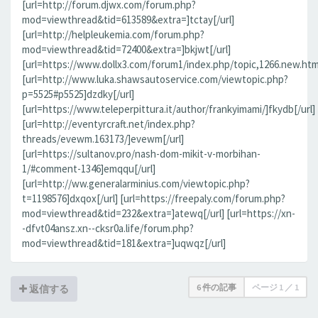
[url=http://forum.djwx.com/forum.php?
mod=viewthread&tid=613589&extra=]tctay[/url]
[url=http://helpleukemia.com/forum.php?
mod=viewthread&tid=72400&extra=]bkjwt[/url]
[url=https://www.dollx3.com/forum1/index.php/topic,1266.new.htm
[url=http://www.luka.shawsautoservice.com/viewtopic.php?
p=5525#p5525]dzdky[/url]
[url=https://www.teleperpittura.it/author/frankyimami/]fkydb[/url]
[url=http://eventyrcraft.net/index.php?
threads/evewm.163173/]evewm[/url]
[url=https://sultanov.pro/nash-dom-mikit-v-morbihan-
1/#comment-1346]emqqu[/url]
[url=http://ww.generalarminius.com/viewtopic.php?
t=1198576]dxqox[/url] [url=https://freepaly.com/forum.php?
mod=viewthread&tid=232&extra=]atewq[/url] [url=https://xn-
-dfvt04ansz.xn--cksr0a.life/forum.php?
mod=viewthread&tid=181&extra=]uqwqz[/url]
6 件の記事
ページ
1
／
1
返信する