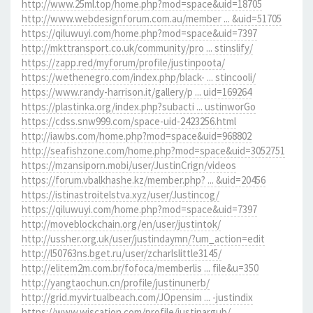
http://www.25ml.top/home.php?mod=space&uid=18705
http://www.webdesignforum.com.au/member ... &uid=51705
https://qiluwuyi.com/home.php?mod=space&uid=7397
http://mkttransport.co.uk/community/pro ... stinslify/
https://zapp.red/myforum/profile/justinpoota/
https://wethenegro.com/index.php/black- ... stincooli/
https://www.randy-harrison.it/gallery/p ... uid=169264
https://plastinka.org/index.php?subacti ... ustinworGo
https://cdss.snw999.com/space-uid-2423256.html
http://iawbs.com/home.php?mod=space&uid=968802
http://seafishzone.com/home.php?mod=space&uid=3052751
https://mzansiporn.mobi/user/JustinCrign/videos
https://forum.vbalkhashe.kz/member.php? ... &uid=20456
https://istinastroitelstva.xyz/user/Justincog/
https://qiluwuyi.com/home.php?mod=space&uid=7397
http://moveblockchain.org/en/user/justintok/
http://ussher.org.uk/user/justindaymn/?um_action=edit
http://l50763ns.bget.ru/user/zcharlslittle3145/
http://elitem2m.com.br/fofoca/memberlis ... file&u=350
http://yangtaochun.cn/profile/justinunerb/
http://grid.myvirtualbeach.com/JOpensim ... -justindix
https://www.wiscation.com/profile/justinargub/