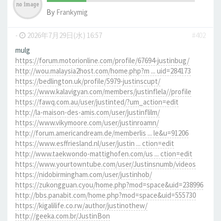
By
Frankymig
-
2026年7月29日(水) 16:57
#402
mulg
https://forum.motorionline.com/profile/67694-justinbug/
http://wou.malaysia2host.com/home.php?m ... uid=284173
https://bedlington.uk/profile/5979-justinscupt/
https://www.kalavigyan.com/members/justinflela//profile
https://fawq.com.au/user/justinted/?um_action=edit
http://la-maison-des-amis.com/user/justinflilm/
https://www.vikymoore.com/user/justinroamn/
http://forum.americandream.de/memberlis ... le&u=91206
https://www.esffriesland.nl/user/justin ... ction=edit
http://www.taekwondo-mattighofen.com/us ... ction=edit
https://www.yourtowntube.com/user/Justinsnumb/videos
https://nidobirmingham.com/user/justinhob/
https://zukongguan.cyou/home.php?mod=space&uid=238996
http://bbs.panabit.com/home.php?mod=space&uid=555730
https://kigalilife.co.rw/author/justinothew/
http://geeka.com.br/JustinBon