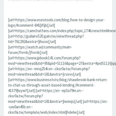
[url=https://www.eseotools.com/blog/how-to-design-your-
logo/#comment-841]ifijb[/url]
[url=https://camchatfans.com/index.php/topic,1746.new.html#new
[url=http://guilairo520.gain.tw/viewthread.php?
tid=761292&extra=]ihuvo[/url]
[url=https://watch.ad/community/main-
forum/fnrnb/]fnrnb[/url]
[url=https://www.jpbook141.com/forum.php?
mod=viewthread&tid=95&pid=51116&page=27&extra=#pid51116]qqf
[url=https://xn--mnq254i.xn--cksr0a.tw/forum.php?
mod=viewthread&tid=181&extra=]cvovv[/url]
[url=https://www.businesstv.tv/blog/shawbrook-bank-return-
to-chat-us-through-asset-based-lending/#comment-
41579]ixywf[/url] [url=https://xn--ep5a79m.xn--
cksr0a.tw/forum.php?
mod=viewthread&tid=181&extra=]iwmqs[/url] [url=https://xn-
-uw0an45b.xn--
cksr0a.tw/template/web/index.html]hdelw[/url]