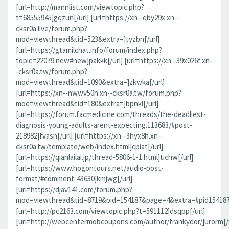
[url=http://mannlist.com/viewtopic.php?
t=68555945]gqzun[/url] [url=https://xn--qby29x.xn--
cksr0a.live/forum.php?
mod=viewthread&tid=523&extra=]tyzbn[/url]
[url=https://gtamilchat.info/forum/index.php?
topic=22079.new#new]pakkk[/url] [url=https://xn--39x026f.xn-
-cksr0a.tw/forum.php?
mod=viewthread&tid=1090&extra=]zkwka[/url]
[url=https://xn--nwwv50h.xn--cksr0a.tw/forum.php?
mod=viewthread&tid=180&extra=]bpnkl[/url]
[url=https://forum.facmedicine.com/threads/the-deadliest-
diagnosis-young-adults-arent-expecting.113683/#post-
218982]fvash[/url] [url=https://xn--3hyx8h.xn--
cksr0a.tw/template/web/index.html]cpiat[/url]
[url=https://qianlailai.jp/thread-5806-1-1.html]tichw[/url]
[url=https://www.hogontours.net/audio-post-
format/#comment-43630]kmjwg[/url]
[url=https://djav141.com/forum.php?
mod=viewthread&tid=8719&pid=154187&page=4&extra=#pid154187]j
[url=http://pc2163.com/viewtopic.php?t=591112]dsqpp[/url]
[url=http://webcentermobcoupons.com/author/frankydor/]urorm[/u