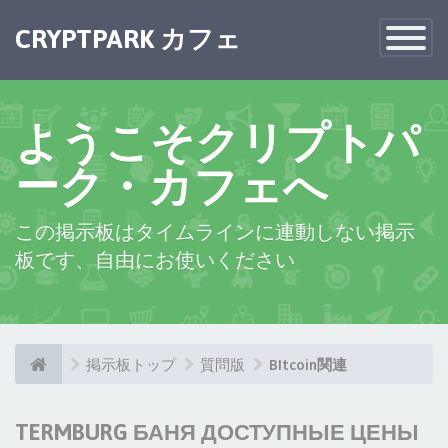
CRYPTPARK カフェ
Toggle
Navigatio
ようこそクリプトパ
ーク・カフェへ
この掲示板はタイムラインに連動しない掲示
板です、自由にお使いください
掲示板トップ
質問版
BItcoin関連
TERMBURG БАНЯ ДОСТУПНЫЕ ЦЕНЫ