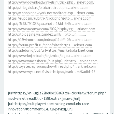
http://www.downloadwinkels.nl/click.php ... rknet.com/
http://strlogclub.ru/bitrix/redirect.ph ... arknet.com
http://m.shopinnewyork.net/redirect.asp ... rknet.com/
https://ruposm.ru/bitrix/click.php?goto ... arknet.com
http://45.63.79.133/ajax.php?t=1&id=54& ... arknet.com
http://www.aaronsw.com/2002/display.cgi ... arknet.com
http://xtblogging.yn.lt/index.wml/__xtb ... r,,,,,,,,,
,
https://19.viromin.com/index/d1?diff=0& ... arknet.com
http://forum-profit.ru/r.php?site=https ... arknet.com
http://sidebar.io/out?url=https://marketsdarknet.com
http://www.knjiznica.hr/knjiznice/logou ... arknet.com
http://www.wmcasher.ru/out.php?url=http ... arknet.com
http://toyster.ru/forum/showthread.php? ... arknet.com
http://www.wysa.net/?visit=https://mark ... m/&adid=13
[url=https://xn--ug1a22be0bc85a69j.xn--cksr0a.tw/forum.php?
mod=viewthread&tid=128&extra=]jmawc[/url]
[url=https://multiplayerteamtraining.com/ludo-race-
innovation/#comment-145726]btykd[/url]