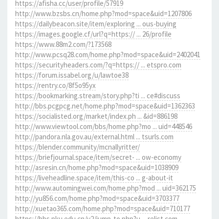
https://afisha.cc/user/profile/57919
http://www.bzsbs.cn/home.php?mod=space&uid=1207806
https://dailybeacon.site/item/exploring ... ous-buying
https://images.google.cf/url?q=https:// ... 26/profile
https://www.88m2.com/?173568
http://www.pcsq28.com/home.php?mod=space&uid=2402041
https://securityheaders.com/?q=https:// ... etspro.com
https://forum.issabel.org/u/lawtoe38
https://rentry.co/8f5o95yx
https://bookmarking.stream/story.php?ti ... ce#discuss
http://bbs.pcgpcg.net/home.php?mod=space&uid=1362363
https://socialisted.org/market/index.ph ... &id=886198
http://www.viewtool.com/bbs/home.php?mo ... uid=448546
http://pandora.nla.gov.au/external.html ... tsurls.com
https://blender.community/mcnallyritter/
https://briefjournal.space/item/secret- ... ow-economy
http://asresin.cn/home.php?mod=space&uid=1038909
https://liveheadline.space/item/this-co ... g-about-it
http://www.automingwei.com/home.php?mod ... uid=362175
http://yu856.com/home.php?mod=space&uid=3703377
http://xuetao365.com/home.php?mod=space&uid=710177
https://bbs.pku.edu.cn/v2/jump-to.php?u ... relist.com