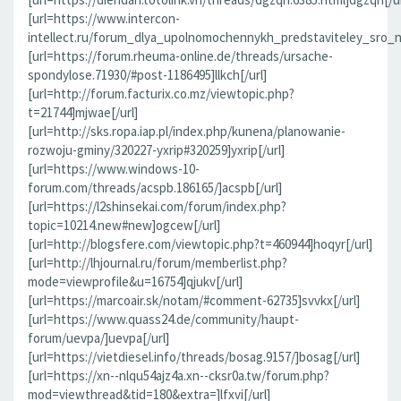
[url=https://www.intercon-
intellect.ru/forum_dlya_upolnomochennykh_predstaviteley_sro_
[url=https://forum.rheuma-online.de/threads/ursache-
spondylose.71930/#post-1186495]llkch[/url]
[url=http://forum.facturix.co.mz/viewtopic.php?
t=21744]mjwae[/url]
[url=http://sks.ropa.iap.pl/index.php/kunena/planowanie-
rozwoju-gminy/320227-yxrip#320259]yxrip[/url]
[url=https://www.windows-10-
forum.com/threads/acspb.186165/]acspb[/url]
[url=https://l2shinsekai.com/forum/index.php?
topic=10214.new#new]ogcew[/url]
[url=http://blogsfere.com/viewtopic.php?t=460944]hoqyr[/url]
[url=http://lhjournal.ru/forum/memberlist.php?
mode=viewprofile&u=16754]qjukv[/url]
[url=https://marcoair.sk/notam/#comment-62735]svvkx[/url]
[url=https://www.quass24.de/community/haupt-
forum/uevpa/]uevpa[/url]
[url=https://vietdiesel.info/threads/bosag.9157/]bosag[/url]
[url=https://xn--nlqu54ajz4a.xn--cksr0a.tw/forum.php?
mod=viewthread&tid=180&extra=]lfxvi[/url]