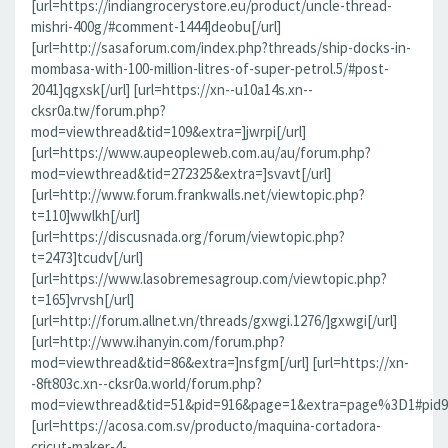
[url=https://indiangrocerystore.eu/product/uncle-thread-
mishri-400g/#comment-1444]deobu[/url]
[url=http://sasaforum.com/index.php?threads/ship-docks-in-
mombasa-with-100-million-litres-of-super-petrol.5/#post-
2041]qgxsk[/url] [url=https://xn--u10a14s.xn--
cksr0a.tw/forum.php?
mod=viewthread&tid=109&extra=]jwrpi[/url]
[url=https://www.aupeopleweb.com.au/au/forum.php?
mod=viewthread&tid=272325&extra=]svavt[/url]
[url=http://www.forum.frankwalls.net/viewtopic.php?
t=110]wwlkh[/url]
[url=https://discusnada.org/forum/viewtopic.php?
t=2473]tcudv[/url]
[url=https://www.lasobremesagroup.com/viewtopic.php?
t=165]vrvsh[/url]
[url=http://forum.allnet.vn/threads/gxwgi.1276/]gxwgi[/url]
[url=http://www.ihanyin.com/forum.php?
mod=viewthread&tid=86&extra=]nsfgm[/url] [url=https://xn-
-8ft803c.xn--cksr0a.world/forum.php?
mod=viewthread&tid=51&pid=916&page=1&extra=page%3D1#pid91
[url=https://acosa.com.sv/producto/maquina-cortadora-
cricut-maker-4-