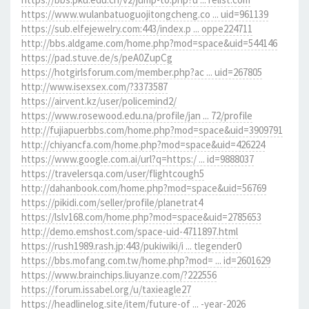
https://www.wulanbatuoguojitongcheng.co ... uid=961139
https://sub.elfejewelry.com:443/index.p ... oppe224711
http://bbs.aldgame.com/home.php?mod=space&uid=544146
https://pad.stuve.de/s/peA0ZupCg
https://hotgirlsforum.com/member.php?ac ... uid=267805
http://www.isexsex.com/?3373587
https://airvent.kz/user/policemind2/
https://www.rosewood.edu.na/profile/jan ... 72/profile
http://fujiapuerbbs.com/home.php?mod=space&uid=3909791
http://chiyancfa.com/home.php?mod=space&uid=426224
https://www.google.com.ai/url?q=https:/ ... id=9888037
https://travelersqa.com/user/flightcough5
http://dahanbook.com/home.php?mod=space&uid=56769
https://pikidi.com/seller/profile/planetrat4
https://lslv168.com/home.php?mod=space&uid=2785653
http://demo.emshost.com/space-uid-4711897.html
https://rush1989.rash.jp:443/pukiwiki/i ... tlegender0
https://bbs.mofang.com.tw/home.php?mod= ... id=2601629
https://www.brainchips.liuyanze.com/?222556
https://forum.issabel.org/u/taxieagle27
https://headlinelog.site/item/future-of ... -year-2026