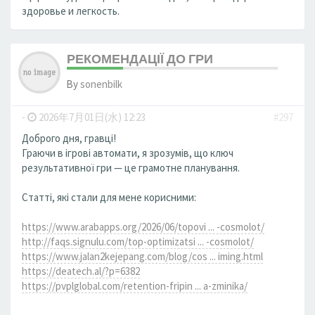
здоровье и легкость.
РЕКОМЕНДАЦІЇ ДО ГРИ
By
sonenbilk
-
2026年7月01日(水) 12:23
#297
Доброго дня, гравці!
Граючи в ігрові автомати, я зрозумів, що ключ
результативної гри — це грамотне планування.
Статті, які стали для мене корисними:
https://www.arabapps.org/2026/06/topovi ... -cosmolot/
http://faqs.signulu.com/top-optimizatsi ... -cosmolot/
https://www.jalan2kejepang.com/blog/cos ... iming.html
https://deatech.al/?p=6382
https://pvplglobal.com/retention-fripin ... a-zminika/