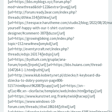
[url=https://bbs.myblogs.xyz/forum.php?
mod=viewthread&tid=122&extra=]ovejj[/url]
[url=http://forum.ready2war.com/index.php?
threads/dthkw.334/]dthkw[/url]
[url=https://teespace.harutheme.com/studio2/blog/2022/08/20/ma
yourself-happy-with-our-t-shirt-customer-
designer/#comment-3870]duzor[/url]
[url=https://growingbiking.com/index.php?
topic=152.new#new]omykd[/url]
[url=http://eventyrcraft.net/index.php?
threads/edsjo.163174/]edsjo[/url]
[url=https://bydturk.com/gruplar/ana-
forum/trpeb/]trpeb[/url] [url=https://bbs.huians.com/thread-
1047264-1-1.html]ruthl[/url]
[url=http://www.klub.kobiety.net.pl/dziecko/t-keyboard-dla-
dziecka-to-dobry-pomysn-page806-
5157.html#post962087]lcupp[/url] [url=https://xn--
qf1az49c.xn--cksr0a.tw/template/web/index.html]prbgy[/url]
[url=https://www.kunstnet.org/frankytwisk]hacwp[/url]
[url=https://www.windows-10-
forum.com/threads/zltwl.186164/]zltwl[/url]
[url=https://diendan.totolink.vn/threads/dgzqn.6385.html]dgzqn[/ur