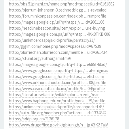
http://bbs.51pinzhi.cn/home.php?mod=space&uid=8161882
https://bjerrum-johansen-3.technetblogg ... s-revealed
https://forum.nikonpassion.com/index.ph ... rumprofile
https://images.google.cg/url?q=https:// ... id=2061106
https://headlinebeacon.site/item/explor ... ure-buying
https://images.google.com.pa/url?q=http ... 4Kk8TKBX06
https://umkmcerdaspajak.id/profile/pantscry31/
http://gjglm.com/home.php?mod=space&uid=67539
http://blurriechan.blurriecon.com/membe ... uid=261434
https://xtuml.org/author/jamatm9/
https://images.google.com.gt/url?q=http ... e685f48bd/
https://www.google.com.om/url?q=https:/ ... al-enigmas
https://www.google.com.gi/url?q=https:/ ... elist.com/
https://www.orkhonschool.edu.mn/profile ... 08/profile
https://www.ceacuautla.edu.mx/profile/h ... 04/profile
https://literaturewiki.site/wiki/Explor ... rrent_Year
https://www.haphong.edu.vn/profile/york ... 79/profile
https://umkmcerdaspajak.id/profile/koreanpocket43/
http://auto-file.org/member.php?action= ... id=1334842
https://sddp.org.cn/?126178
http://www.drugoffice.gov.hk/gb/unigb/h ... jg4BKZTajV