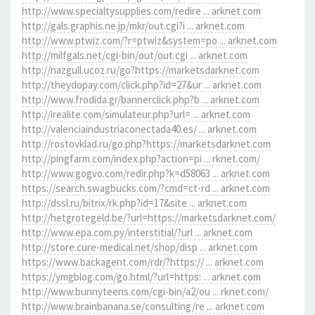
http://www.specialtysupplies.com/redire ... arknet.com
http://gals.graphis.ne.jp/mkr/out.cgi?i ... arknet.com
http://www.ptwiz.com/?r=ptwiz&system=po ... arknet.com
http://milfgals.net/cgi-bin/out/out.cgi ... arknet.com
http://nazgull.ucoz.ru/go?https://marketsdarknet.com
http://theydopay.com/click.php?id=27&ur ... arknet.com
http://www.frodida.gr/bannerclick.php?b ... arknet.com
http://irealite.com/simulateur.php?url= ... arknet.com
http://valenciaindustriaconectada40.es/ ... arknet.com
http://rostovklad.ru/go.php?https://marketsdarknet.com
http://pingfarm.com/index.php?action=pi ... rknet.com/
http://www.gogvo.com/redir.php?k=d58063 ... arknet.com
https://search.swagbucks.com/?cmd=ct-rd ... arknet.com
http://dssl.ru/bitrix/rk.php?id=17&site ... arknet.com
http://hetgrotegeld.be/?url=https://marketsdarknet.com/
http://www.epa.com.py/interstitial/?url ... arknet.com
http://store.cure-medical.net/shop/disp ... arknet.com
https://www.backagent.com/rdr/?https:// ... arknet.com
https://ymgblog.com/go.html/?url=https: ... arknet.com
http://www.bunnyteens.com/cgi-bin/a2/ou ... rknet.com/
http://www.brainbanana.se/consulting/re ... arknet.com