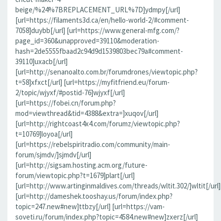
beige/%24%7BREPLACEMENT_URL%7D]ydmpy[/url]
[url=https://filaments3d.ca/en/hello-world-2/#comment-
7058]duybb[/url] [url=https://www.general-mfg.com/?
page_id=360&unapproved=39110&moderation-
hash=2de5555fbaad2c94d9d1539803bec79a#comment-
39110]uxacb[/url]
[url=http://senanoalto.com.br/forumdrones/viewtopic.php?
t=58]xfxct[/url] [url=https://myfitfriend.eu/forum-
2/topic/wjyxf/#postid-76]wjyxf[/url]
[url=https://fobei.cn/forum.php?
mod=viewthread&tid=4388&extra=]xuqov[/url]
[url=http://rightcoast4x4.com/forumz/viewtopic.php?
t=10769]loyoa[/url]
[url=https://rebelspiritradio.com/community/main-
forum/sjmdv/]sjmdv[/url]
[url=http://sigsam.hosting.acm.org/future-
forum/viewtopic.php?t=1679]plart[/url]
[url=http://www.artinginmaldives.com/threads/wltit.302/]wltit[/url]
[url=http://dameshek.tooshay.us/forum/index.php?
topic=247.new#new]ttbzy[/url] [url=https://vam-
soveti.ru/forum/index.php?topic=4584.new#new]zxerz[/url]