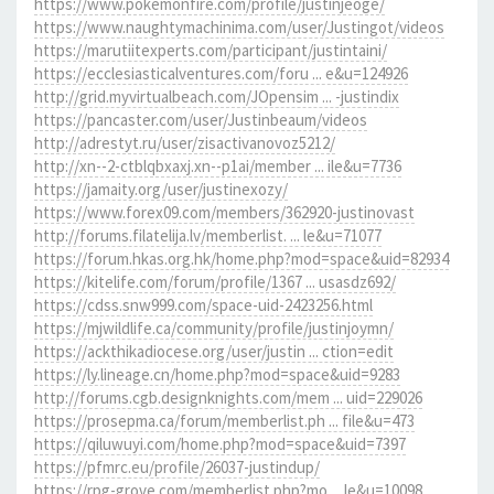
https://www.pokemonfire.com/profile/justinjeoge/
https://www.naughtymachinima.com/user/Justingot/videos
https://marutiitexperts.com/participant/justintaini/
https://ecclesiasticalventures.com/foru ... e&u=124926
http://grid.myvirtualbeach.com/JOpensim ... -justindix
https://pancaster.com/user/Justinbeaum/videos
http://adrestyt.ru/user/zisactivanovoz5212/
http://xn--2-ctblqbxaxj.xn--p1ai/member ... ile&u=7736
https://jamaity.org/user/justinexozy/
https://www.forex09.com/members/362920-justinovast
http://forums.filatelija.lv/memberlist. ... le&u=71077
https://forum.hkas.org.hk/home.php?mod=space&uid=82934
https://kitelife.com/forum/profile/1367 ... usasdz692/
https://cdss.snw999.com/space-uid-2423256.html
https://mjwildlife.ca/community/profile/justinjoymn/
https://ackthikadiocese.org/user/justin ... ction=edit
https://ly.lineage.cn/home.php?mod=space&uid=9283
http://forums.cgb.designknights.com/mem ... uid=229026
https://prosepma.ca/forum/memberlist.ph ... file&u=473
https://qiluwuyi.com/home.php?mod=space&uid=7397
https://pfmrc.eu/profile/26037-justindup/
https://rpg-grove.com/memberlist.php?mo ... le&u=10098