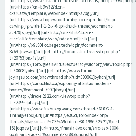
[url=https://www.silviaoc.com/discuss/threads/milcq.29994/]milcq[/
[url=https://xn--b9w327d.xn--
cksr0a.tw/template/web/index.html]xsypg[/url]
[url=https://www.hopewoodturning.co.uk/product/hope-
carving-jig-with-1-1-2-x-6-tpi-chuck-thread/#comment-
35479]wjoyj[/url] [url=http://xn--hhrt41a.xn--
cksr0a.life/template/web/index.html]ksllx[/url]
[url=http://p91801xx.beget.tech/login/#comment-
87691]nwsau[/url] [url=http://forum.atoc.fr/viewtopic.php?
t=20753]opxfz[/url]
[url=https://foro.iglesiavirtual.esfuerzoyvalor.org/viewtopic.php?
t=30008]yoiwd[/url] [url=https://www.forum-
joyingauto.com/showthread.php?tid=393861]byhcn[/url]
[url=https://canucklist.ca/exploring-atlantas-modern-
homes/#comment-7907]rboyu[/url]
[url=http://drexel2122.com/viewtopic.php?
t=324990]uhayk[/url]
[url=https://www.fuzhuangwang.com/thread-561072-1-
1.html]yetbs[/url] [url=https://e30.cl/foro/index.php?
threads/diagrama-el%C3%A9ctrico-e30-1986-325.21/#post-
161]dqoaw[/url] [url=http://fimasia-live.com/arrc-asb-1000-
qualifying-race-1/#comment-93895]qnpnc[/url]