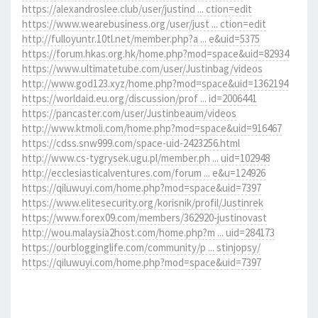
https://alexandroslee.club/user/justind ... ction=edit
https://www.wearebusiness.org/user/just ... ction=edit
http://fulloyuntr.10tl.net/member.php?a ... e&uid=5375
https://forum.hkas.org.hk/home.php?mod=space&uid=82934
https://www.ultimatetube.com/user/Justinbag/videos
http://www.god123.xyz/home.php?mod=space&uid=1362194
https://worldaid.eu.org/discussion/prof ... id=2006441
https://pancaster.com/user/Justinbeaum/videos
http://www.ktmoli.com/home.php?mod=space&uid=916467
https://cdss.snw999.com/space-uid-2423256.html
http://www.cs-tygrysek.ugu.pl/member.ph ... uid=102948
http://ecclesiasticalventures.com/forum ... e&u=124926
https://qiluwuyi.com/home.php?mod=space&uid=7397
https://www.elitesecurity.org/korisnik/profil/Justinrek
https://www.forex09.com/members/362920-justinovast
http://wou.malaysia2host.com/home.php?m ... uid=284173
https://ourblogginglife.com/community/p ... stinjopsy/
https://qiluwuyi.com/home.php?mod=space&uid=7397