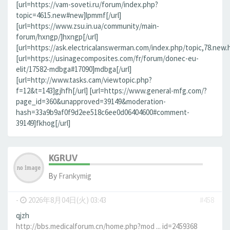
[url=https://vam-soveti.ru/forum/index.php?
topic=4615.new#new]lpmmf[/url]
[url=https://www.zsu.in.ua/community/main-
forum/hxngp/]hxngp[/url]
[url=https://ask.electricalanswerman.com/index.php/topic,78.new.
[url=https://usinagecomposites.com/fr/forum/donec-eu-
elit/17582-mdbga#17090]mdbga[/url]
[url=http://www.tasks.cam/viewtopic.php?
f=12&t=143]gjhfh[/url] [url=https://www.general-mfg.com/?
page_id=360&unapproved=39149&moderation-
hash=33a9b9af0f9d2ee518c6ee0d06404600#comment-
39149]fkhog[/url]
KGRUV
By
Frankymig
-
2026年8月04日(火) 03:43
#458
qjzh
http://bbs.medicalforum.cn/home.php?mod ... id=2459368