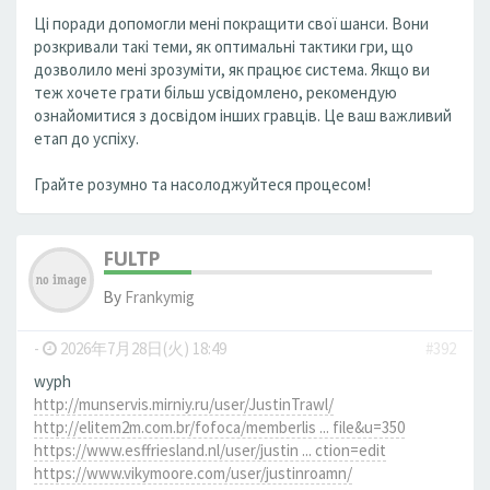
Ці поради допомогли мені покращити свої шанси. Вони
розкривали такі теми, як оптимальні тактики гри, що
дозволило мені зрозуміти, як працює система. Якщо ви
теж хочете грати більш усвідомлено, рекомендую
ознайомитися з досвідом інших гравців. Це ваш важливий
етап до успіху.
Грайте розумно та насолоджуйтеся процесом!
FULTP
By
Frankymig
-
2026年7月28日(火) 18:49
#392
wyph
http://munservis.mirniy.ru/user/JustinTrawl/
http://elitem2m.com.br/fofoca/memberlis ... file&u=350
https://www.esffriesland.nl/user/justin ... ction=edit
https://www.vikymoore.com/user/justinroamn/