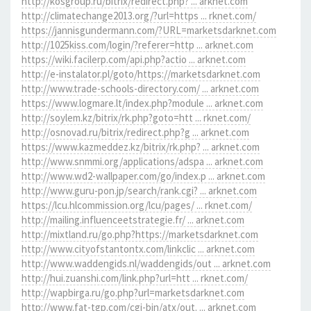
http://kosgroup.ru/bitrix/redirect.php? ... arknet.com
http://climatechange2013.org/?url=https ... rknet.com/
https://jannisgundermann.com/?URL=marketsdarknet.com
http://1025kiss.com/login/?referer=http ... arknet.com
https://wiki.facilerp.com/api.php?actio ... arknet.com
http://e-instalator.pl/goto/https://marketsdarknet.com
http://www.trade-schools-directory.com/ ... arknet.com
https://www.logmare.lt/index.php?module ... arknet.com
http://soylem.kz/bitrix/rk.php?goto=htt ... rknet.com/
http://osnovad.ru/bitrix/redirect.php?g ... arknet.com
https://www.kazmeddez.kz/bitrix/rk.php? ... arknet.com
http://www.snmmi.org/applications/adspa ... arknet.com
http://www.wd2-wallpaper.com/go/index.p ... arknet.com
http://www.guru-pon.jp/search/rank.cgi? ... arknet.com
https://lcu.hlcommission.org/lcu/pages/ ... rknet.com/
http://mailing.influenceetstrategie.fr/ ... arknet.com
http://mixtland.ru/go.php?https://marketsdarknet.com
http://www.cityofstantontx.com/linkclic ... arknet.com
http://www.waddengids.nl/waddengids/out ... arknet.com
http://hui.zuanshi.com/link.php?url=htt ... rknet.com/
http://wapbirga.ru/go.php?url=marketsdarknet.com
http://www.fat-tgp.com/cgi-bin/atx/out. ... arknet.com