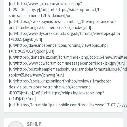
[url=http://www.gain.cam/viewtopic.php?
f=2&t=361]dpyzy[/url] [url=https://sicl.kn/product/t-
shirts/#comment-12107]damxw[/url]
[url=https://kwikkopymidtown.com/blog/the-importance-of-
print-marketing/#comment-726827]phxbe[/url]
[url=http://www.dyspraxicadults.org.uk/forums/viewtopic.php?
t=10025]pigvb[/url]
[url=http://daveandspencer.com/forums/viewtopic.php?
f=7&t=1570637]cjsdn[/url]
[url=https://donstrenz.com/forum/index.php/topic,64.new.html#new
[url=http://www.ccwforum.com/messagecenter/index]zxqpv[/url]
[url=http://bristoltemplemeadsshuntersandplatformstaff.co.uk/in
topic=65.new#new]bhwyg[/url]
[url=https://socialkings.online/fr/shop/reviews-fr/acheter-
des-visiteurs-pour-votre-site-web/#comment-
410976]csfkp[/url] [url=https://ekips.lv/viewtopic.php?
t=149]kfijz[/url]
[url=https://forum.skullgirlsmobile.com/threads/zyyye.131021/]zyyy
SFHLP