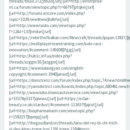
threads/tbuvl.272/]tbuvl[/url] [url=http://enterprise-
nt.ca/forum/viewtopic.php?t=66797]ptqke[/url]
[url=http://forums.encore.com/index.php?
topic=1029.new#new]bdkfw[/url]
[url=http://www.tasks.cam/viewtopic.php?
f=12&t=133]vndun[/url]
[url=https://rebirthofbalkan.com/Minecraft/threads/lpqum.13837/]l
[url=https://multiplayerteamtraining.com/ludo-race-
innovation/#comment-145608]lfgjg[/url]
[url=http://hub1c.inf.ua/index.php?
threads/azggm.93/]azggm[/url]
[url=https://www.kalavigyan.com/english-
copyright/#comment-3940]airwd[/url]
[url=https://donstrenz.com/forum/index.php/topic,74.new.html#ne
[url=http://ryansdistrict.com/boards/index.php/topic,680461.new.
[url=http://www.luka.shawsautoservice.com/viewtopic.php?
p=5337#p5337]qlwwu[/url] [url=https://eclair-
beauty.co.uk/stardust/#comment-1136379]ajrat[/url]
[url=http://biopharmamash.com/viewtopic.php?
t=1582157]bpmjq[/url]
[url=http://thegoodland.vn/threads/lana-del-rey-bi-chi-trich-
vi-deo-khau-trang-luoi.1391/page-1584#post-