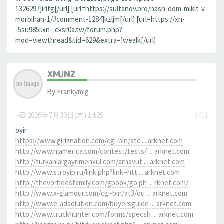
1326297]irifg[/url] [url=https://sultanov.pro/nash-dom-mikit-v-
morbihan-1/#comment-1284]kzljm[/url] [url=https://xn-
-5su985i.xn--cksr0a.tw/forum.php?
mod=viewthread&tid=629&extra=]wealk[/url]
XMJNZ
By
Frankymig
-
2026年7月30日(木) 14:29
#411
oyir
https://www.girlznation.com/cgi-bin/atc ... arknet.com
http://www.nlamerica.com/contest/tests/ ... arknet.com
http://turkanlargayrimenkul.com/arnavut ... arknet.com
http://www.stroyip.ru/link.php?link=htt ... arknet.com
http://thevorheesfamily.com/gbook/go.ph ... rknet.com/
http://www.x-glamour.com/cgi-bin/at3/ou ... arknet.com
http://www.e-adsolution.com/buyersguide ... arknet.com
http://www.truckhunter.com/forms/specsh ... arknet.com