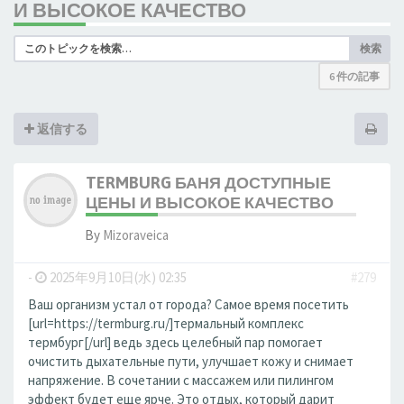
И ВЫСОКОЕ КАЧЕСТВО
検索
6 件の記事
返信する
TERMBURG БАНЯ ДОСТУПНЫЕ
ЦЕНЫ И ВЫСОКОЕ КАЧЕСТВО
By
Mizoraveica
-
2025年9月10日(水) 02:35
#279
Ваш организм устал от города? Самое время посетить
[url=https://termburg.ru/]термальный комплекс
термбург[/url] ведь здесь целебный пар помогает
очистить дыхательные пути, улучшает кожу и снимает
напряжение. В сочетании с массажем или пилингом
эффект будет еще ярче. Это отдых, который дарит