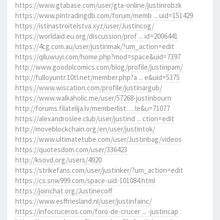
https://www.gtabase.com/user/gta-online/justinrobzk
https://www.pintradingdb.com/forum/memb ... uid=151429
https://istinastroitelstva.xyz/user/Justincog/
https://worldaid.eu.org/discussion/prof ... id=2006441
https://4cg.com.au/user/justinmak/?um_action=edit
https://qiluwuyi.com/home.php?mod=space&uid=7397
http://www.goodolcomics.com/blog/profile/justinpam/
http://fulloyuntr.10tl.net/member.php?a ... e&uid=5375
https://www.wiscation.com/profile/justinargub/
https://www.walkaholic.me/user/57268-justinbourn
http://forums.filatelija.lv/memberlist. ... le&u=71077
https://alexandroslee.club/user/justind ... ction=edit
http://moveblockchain.org/en/user/justintok/
https://www.ultimatetube.com/user/Justinbag/videos
https://quotesdom.com/user/336423
http://ksovd.org/users/4920
https://strikefans.com/user/justinker/?um_action=edit
https://cs.snw999.com/space-uid-101084.html
https://joinchat.org/Justinecoff
https://www.esffriesland.nl/user/justinfainc/
https://infocruceros.com/foro-de-crucer ... -justincap