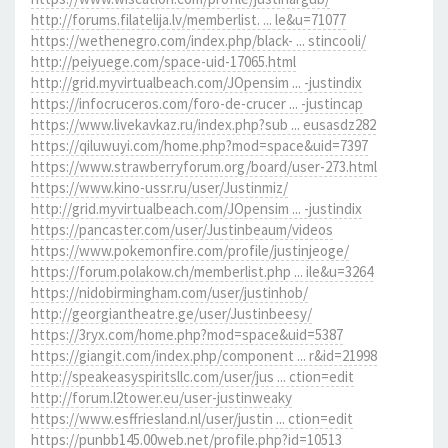
http://forums.filatelija.lv/memberlist. ... le&u=71077
https://wethenegro.com/index.php/black- ... stincooli/
http://peiyuege.com/space-uid-17065.html
http://grid.myvirtualbeach.com/JOpensim ... -justindix
https://infocruceros.com/foro-de-crucer ... -justincap
https://www.livekavkaz.ru/index.php?sub ... eusasdz282
https://qiluwuyi.com/home.php?mod=space&uid=7397
https://www.strawberryforum.org/board/user-273.html
https://www.kino-ussr.ru/user/Justinmiz/
http://grid.myvirtualbeach.com/JOpensim ... -justindix
https://pancaster.com/user/Justinbeaum/videos
https://www.pokemonfire.com/profile/justinjeoge/
https://forum.polakow.ch/memberlist.php ... ile&u=3264
https://nidobirmingham.com/user/justinhob/
http://georgiantheatre.ge/user/Justinbeesy/
https://3ryx.com/home.php?mod=space&uid=5387
https://giangit.com/index.php/component ... r&id=21998
http://speakeasyspiritsllc.com/user/jus ... ction=edit
http://forum.l2tower.eu/user-justinweaky
https://www.esffriesland.nl/user/justin ... ction=edit
https://punbb145.00web.net/profile.php?id=10513