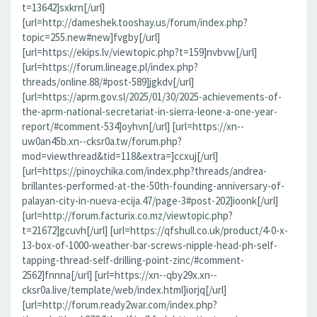
t=13642]sxkrn[/url]
[url=http://dameshek.tooshay.us/forum/index.php?
topic=255.new#new]fvgby[/url]
[url=https://ekips.lv/viewtopic.php?t=159]nvbvw[/url]
[url=https://forum.lineage.pl/index.php?
threads/online.88/#post-589]jgkdv[/url]
[url=https://aprm.gov.sl/2025/01/30/2025-achievements-of-
the-aprm-national-secretariat-in-sierra-leone-a-one-year-
report/#comment-534]oyhvn[/url] [url=https://xn--
uw0an45b.xn--cksr0a.tw/forum.php?
mod=viewthread&tid=118&extra=]ccxuj[/url]
[url=https://pinoychika.com/index.php?threads/andrea-
brillantes-performed-at-the-50th-founding-anniversary-of-
palayan-city-in-nueva-ecija.47/page-3#post-202]ioonk[/url]
[url=http://forum.facturix.co.mz/viewtopic.php?
t=21672]gcuvh[/url] [url=https://qfshull.co.uk/product/4-0-x-
13-box-of-1000-weather-bar-screws-nipple-head-ph-self-
tapping-thread-self-drilling-point-zinc/#comment-
2562]fnnna[/url] [url=https://xn--qby29x.xn--
cksr0a.live/template/web/index.html]iorjq[/url]
[url=http://forum.ready2war.com/index.php?