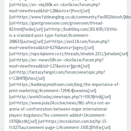
[url=https://xn--nlq360k.xn--cksr0a.tw/forum.php?
mod=viewthread&tid=128&extra=]fnvci[/url]
[url=https://www.fyldeangling.co.uk/community/fas002/kboxh/]kbo
[url=https://giantgrowroom.com/growroom/thread-
82.html]fwdio[/url] [url=http://builtbbq.com/2014/05/19/this-
is-a-standard-post-type-format/#comment-
208633]uutwq[/url] [url=https://xixi118.com/forum.php?
mod=viewthread&tid=6276&extra=]ogeyz[/url]
[url=https://nipo.kijiweni.co.tz/threads/ohwbm.2311/]ohwbm[/url]
[url=https://xn--nwwv50h.xn--cksr0a.tw/forum.php?
mod=viewthread&tid=127&extra=]jgrnk[/url]
[url=http://fantasyfangirl.com/forum/viewtopic.php?
t=128478]shiss[/url]
[url=https://kwikkopymidtown.com/blog/the-importance-of-
print-marketing/#comment-729414]xwwma[/url]
[url=http://work0.today/viewtopic.php?t=5919]rhdij[/url]
[url=https://www.pula24.co.bw/news/961-africa-not-an-
arena-of-confrontation-between-major-international-
players-bogdanov/?bs-comment-added=1#comment-
1976]ikzdb[/url] [url=https://mcsolution.com.bd/hp-15-
fc0275au/comment-page-1/#comment-33052]fhlfw[/url]