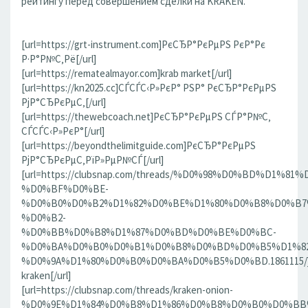
рейтингу перед совершением сделки на KRAKEN.
[url=https://grt-instrument.com]РєСЂР°РєРµРЅ РєР°Рє
Р·Р°Р№С‚Рё[/url]
[url=https://rematealmayor.com]krab market[/url]
[url=https://kn2025.cc]СЃСЃС‹Р»РєР° РЅР° РєСЂР°РєРµРЅ
РјР°СЂРєРµС‚[/url]
[url=https://thewebcoach.net]РєСЂР°РєРµРЅ СЃР°Р№С‚
СЃСЃС‹Р»РєР°[/url]
[url=https://beyondthelimitguide.com]РєСЂР°РєРµРЅ
РјР°СЂРєРµС‚РїР»РµР№СЃ[/url]
[url=https://clubsnap.com/threads/%D0%98%D0%BD%D
%D0%BF%D0%BE-
%D0%B0%D0%B2%D1%82%D0%BE%D1%80%D0%B8%D0%B7
%D0%B2-
%D0%BB%D0%B8%D1%87%D0%BD%D0%BE%D0%BC-
%D0%BA%D0%B0%D0%B1%D0%B8%D0%BD%D0%B5%D1%82
%D0%9A%D1%80%D0%B0%D0%BA%D0%B5%D0%BD.1861115/]
kraken[/url]
[url=https://clubsnap.com/threads/kraken-onion-
%D0%9E%D1%84%D0%B8%D1%86%D0%B8%D0%B0%D0%BB