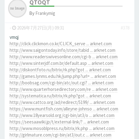
QTOQT
By
Frankymig
-
2026年7月27日(月) 09:31
#378
vmqj
http://click.clickmon.co.kr/CLICK_serve ... arknet.com
http://www.saigontoday.info/store/tabid ... arknet.com
http://www.readerswivesonline.com/cgi-b ... arknet.com
http://www.sinterjdf.com.br/default.asp ... arknet.com
http://diskontfoto.ru/bitrix/rk.php?got ... arknet.com
http://games.lynms.edu.hk/jump.php?url= ... arknet.com
http://boobsag.com/cgi-bin/atc/out.cgi? ... arknet.com
http://www.quarterhorsedirectory.com/re ... arknet.com
http://systematica.ru/bitrix/rk.php?got ... arknet.com
http://www.cattco.org/ad/redirect/5199/ ... arknet.com
https://www.muntfish.com/alleyne-johnso ... arknet.com
http://www.18yearsold.org/cgi-bin/at3/o ... arknet.com
https://seesaawiki.jp/t/external-link/? ... arknet.com
http://www.mosoblpress.ru/bitrix/rk.php ... arknet.com
http://girlmature.com/cgi-bin/at3/out.c ... arknet.com