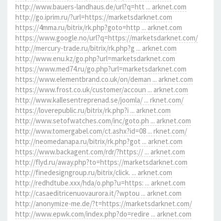
http://www.bauers-landhaus.de/url?q=htt ... arknet.com
http://go.iprim.ru/?url=https://marketsdarknet.com
https://4mma.ru/bitrix/rk.php?goto=http ... arknet.com
https://www.google.no/url?q=https://marketsdarknet.com/
http://mercury-trade.ru/bitrix/rk.php?g ... arknet.com
http://www.enu.kz/go.php?url=marketsdarknet.com
https://www.med74.ru/go.php?url=marketsdarknet.com
https://www.elementbrand.co.uk/on/deman ... arknet.com
https://www.frost.co.uk/customer/accoun ... arknet.com
http://www.kallesentreprenad.se/joomla/ ... rknet.com/
https://loverepublic.ru/bitrix/rk.php?i ... arknet.com
http://www.setofwatches.com/inc/goto.ph ... arknet.com
http://www.tomergabel.com/ct.ashx?id=08 ... rknet.com/
http://neomedanapa.ru/bitrix/rk.php?got ... arknet.com
https://www.backagent.com/rdr/?https:// ... arknet.com
http://flyd.ru/away.php?to=https://marketsdarknet.com
http://finedesigngroup.ru/bitrix/click. ... arknet.com
http://redhdtube.xxx/hda/o.php?u=https: ... arknet.com
http://casaeditricenuovaurora.it/?wptou ... arknet.com
http://anonymize-me.de/?t=https://marketsdarknet.com/
http://www.epwk.com/index.php?do=redire ... arknet.com