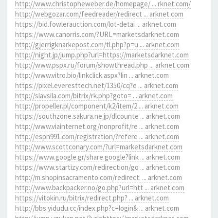
http://www.christopheweber.de/homepage/ ... rknet.com/
http://webgozar.com/feedreader/redirect ... arknet.com
https://bid.fowlerauction.com/lot-detai ... arknet.com
https://www.canorris.com/?URL=marketsdarknet.com
http://gjerrigknarkepost.com/tl.php?p=u ... arknet.com
http://night.jp/jump.php?url=https://marketsdarknet.com
http://www.pspx.ru/forum/showthread.php ... arknet.com
http://www.vitro.bio/linkclick.aspx?lin ... arknet.com
https://pixel.everesttech.net/1350/cq?e ... arknet.com
http://slavsila.com/bitrix/rk.php?goto= ... arknet.com
http://propeller.pl/component/k2/item/2 ... arknet.com
https://southzone.sakura.ne.jp/dlcounte ... arknet.com
http://www.viainternet.org/nonprofit/re ... arknet.com
http://espn991.com/registration/?refere ... arknet.com
http://www.scottconary.com/?url=marketsdarknet.com
https://www.google.gr/share.google?link ... arknet.com
https://www.startizy.com/redirection/go ... arknet.com
http://m.shopinsacramento.com/redirect. ... arknet.com
http://www.backpacker.no/go.php?url=htt ... arknet.com
https://vitokin.ru/bitrix/redirect.php? ... arknet.com
http://bbs.yidudu.cc/index.php?c=login& ... arknet.com