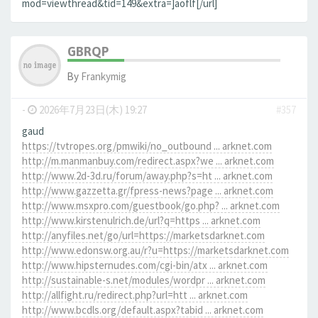
mod=viewthread&tid=149&extra=]aoflf[/url]
GBRQP
By
Frankymig
-
2026年7月23日(木) 19:27
#357
gaud
https://tvtropes.org/pmwiki/no_outbound ... arknet.com
http://m.manmanbuy.com/redirect.aspx?we ... arknet.com
http://www.2d-3d.ru/forum/away.php?s=ht ... arknet.com
http://www.gazzetta.gr/fpress-news?page ... arknet.com
http://www.msxpro.com/guestbook/go.php? ... arknet.com
http://www.kirstenulrich.de/url?q=https ... arknet.com
http://anyfiles.net/go/url=https://marketsdarknet.com
http://www.edonsw.org.au/r?u=https://marketsdarknet.com
http://www.hipsternudes.com/cgi-bin/atx ... arknet.com
http://sustainable-s.net/modules/wordpr ... arknet.com
http://allfight.ru/redirect.php?url=htt ... arknet.com
http://www.bcdls.org/default.aspx?tabid ... arknet.com