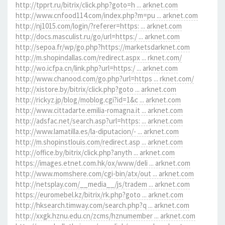
http://tpprt.ru/bitrix/click.php?goto=h ... arknet.com
http://www.cnfood114.com/index.php?m=pu ... arknet.com
http://nj1015.com/login/?referer=https: ... arknet.com
http://docs.masculist.ru/go/url=https:/ ... arknet.com
http://sepoa.fr/wp/go.php?https://marketsdarknet.com
http://m.shopindallas.com/redirect.aspx ... rknet.com/
http://wo.icfpa.cn/link.php?url=https:/ ... arknet.com
http://www.chanood.com/go.php?url=https ... rknet.com/
http://xistore.by/bitrix/click.php?goto ... arknet.com
http://rickyz.jp/blog/moblog.cgi?id=1&c ... arknet.com
http://www.cittadarte.emilia-romagna.it ... arknet.com
http://adsfac.net/search.asp?url=https: ... arknet.com
http://www.lamatilla.es/la-diputacion/- ... arknet.com
http://m.shopinstlouis.com/redirect.asp ... arknet.com
http://office.by/bitrix/click.php?anyth ... arknet.com
https://images.etnet.com.hk/ox/www/deli ... arknet.com
http://www.momshere.com/cgi-bin/atx/out ... arknet.com
http://netsplay.com/__media__/js/tradem ... arknet.com
https://euromebel.kz/bitrix/rk.php?goto ... arknet.com
http://hksearch.timway.com/search.php?q ... arknet.com
http://xxgk.hznu.edu.cn/zcms/hznumember ... arknet.com