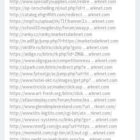
http://www.specialtysupplies.com/redire ... arknet.com
https://op-terschelling.nl/out.php?id=t ... arknet.com
http://catalog.ehgriffith.com/redirect. ... arknet.com
https://nnpf.ru/upload/rk/71f/banner2.s ... arknet.com
http://school33.mogilev.by/forum/away.p ... arknet.com
http://ranky.cz/ranky/marketsdarknet.com
http://m.adlf.jp/jump.php?l=https://marketsdarknet.com
http://oktlife.ru/bitrix/click.php?goto ... arknet.com
https://aidigo.ru/bitrix/rk.php?id=296& ... arknet.com
https://www.sligogaa.ie/competitionresu ... arknet.com
http://a1park.com/bitrix/redirect.php?e ... arknet.com
http://www.fptool.jp/ac/jump.php?url=ht ... arknet.com
http://www.hotel-okt.ru/images/get.php? ... arknet.com
http://www.triciclo.se/mailer/click.asp ... arknet.com
https://www.art-fresh.org/bitrix/click. ... arknet.com
http://atlasroleplay.com/forum/home/lea ... arknet.com
https://www.glendimplexireland.com/?url ... rknet.com/
http://www.tits-bigtits.com/cgi-bin/atx ... rknet.com/
https://www.vc-systems.ru/links.php?go= ... arknet.com
http://www.nnmfjj.com/go.asp?url=https: ... arknet.com
https://momshit.com/cgi-bin/at3/out.cgi ... arknet.com
http://iriss.pedit.no/web/login.aspx?re ... arknet.com