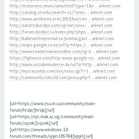
http://m.moneys.news/view.html?type=1&n ... arknet.com
http://catalog.crl.edu/search~s1/?searc ... arknet.com
http://www.aiotkorea.or.kr/2019/kor/cen ... arknet.com
http://adulttubeclips.com/cgi-bin/sexx/ ... arknet.com
http://forum.dizelist.ru/index.php?phps ... arknet.com
http://kallesentreprenad.se/joomla/gast ... arknet.com
http://maps.google.co.ve/url?q=https:// ... arknet.com
http://www.readerswivesonline.com/cgi-b ... arknet.com
https://fighexxx.com/http-www-google-co ... arknet.com
http://www.sozialemoderne.de/url?q=http ... arknet.com
http://mycrazyvids.com/xxx/xxxo.cgi?t=1 ... arknet.com
http://community.robo3d.com/proxy.php?l ... arknet.com
[url=https://www.zsu.in.ua/community/main-
forum/hrslp/]hrslp[/url]
[url=https://rpc.mak.ac.ug/community/main-
forum/zqzek/]zqzek[/url]
[url=https://www.windows-10-
forum.com/threads/vjqin.185784/]vjqin[/url]