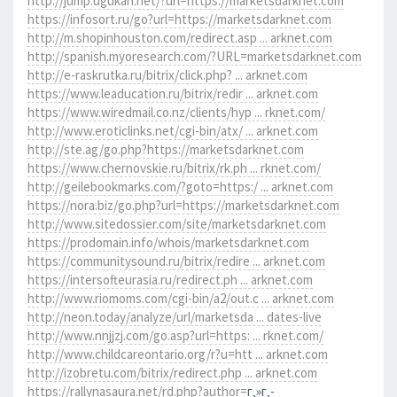
http://jump.ugukan.net/?url=https://marketsdarknet.com
https://infosort.ru/go?url=https://marketsdarknet.com
http://m.shopinhouston.com/redirect.asp ... arknet.com
http://spanish.myoresearch.com/?URL=marketsdarknet.com
http://e-raskrutka.ru/bitrix/click.php? ... arknet.com
https://www.leaducation.ru/bitrix/redir ... arknet.com
https://www.wiredmail.co.nz/clients/hyp ... rknet.com/
http://www.eroticlinks.net/cgi-bin/atx/ ... arknet.com
http://ste.ag/go.php?https://marketsdarknet.com
https://www.chernovskie.ru/bitrix/rk.ph ... rknet.com/
http://geilebookmarks.com/?goto=https:/ ... arknet.com
https://nora.biz/go.php?url=https://marketsdarknet.com
http://www.sitedossier.com/site/marketsdarknet.com
https://prodomain.info/whois/marketsdarknet.com
https://communitysound.ru/bitrix/redire ... arknet.com
https://intersofteurasia.ru/redirect.ph ... arknet.com
http://www.riomoms.com/cgi-bin/a2/out.c ... arknet.com
http://neon.today/analyze/url/marketsda ... dates-live
http://www.nnjjzj.com/go.asp?url=https: ... rknet.com/
http://www.childcareontario.org/r?u=htt ... arknet.com
http://izobretu.com/bitrix/redirect.php ... arknet.com
https://rallynasaura.net/rd.php?author=
г‚»г‚­