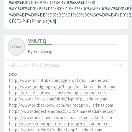
%D0%B0%D0%B4%D1%80%D0%B5%D1%81-
%D1%82%D0%BE%D1%80%D0%B3%D0%BE%D0%B2%D0%BE
%D0%BF%D0%BB%D0%BE%D1%89%D0%B0%D0%B4%D0%BA%D0
СЃСЃС‹Р»РєР° onion[/url]
VNUTQ
By
Frankymig
-
2026年7月23日(木) 06:01
#349
xcvk
http://www.roccotube.com/cgi-bin/at3/ou ... arknet.com
http://www.goodgoog.ru/go?https://marketsdarknet.com
https://itravel.ilantravel.com.tw/webgo ... arknet.com
http://www.alfanika.com/bitrix/rk.php?g ... arknet.com
http://www.outbackbowl.com/redirect.php ... arknet.com
https://www.depechemode.cz/?URL=marketsdarknet.com
https://www.headlinemonitor.com/sicakha ... arknet.com
http://www.freepornpictures.org/eng/o.p ... arknet.com
https://vitokin.ru/bitrix/redirect.php? ... arknet.com