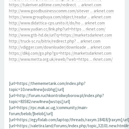
https://tuleriver.aditime.com/redirect. ... arknet.com
http://www.goodbusinesscomm.com/sitever ... arknet.com
https://www.groupbuya.com/object/readur ... arknet.com
http://www.didattica-cps.unito.it/do/ho ... arknet.com
http://www.yudian.cc/link.php?url=https ... rknet.com/
http://www.gtb-hd.de/url?q=https://marketsdarknet.com
http://truck-sc.ru/bitrix/redirect.php? ... arknet.com
http://vdigger.com/downloader/downloade ... arknet.com
https://dikij.com/go.php?go=https://marketsdarknet.com
http://www.metta.org.uk/eweb/?web=https ... rknet.com/
[url=https://thememetank.com/index.php?
topic=10.new#new]osbhg[/url]
[url=http://forum.ruchkontroliwyborow.pl/index.php?
topic=83582.new#new]wstqs[/url]
[url=https://rpc.mak.ac.ug/community/main-
forum/belob/]belob[/url]
[url=https://egyfixlab.com/laptop/threads/raxym.18418/]raxym[/url
[url=https://valetira.land/forums/index.php/topic,32101.new.html#n