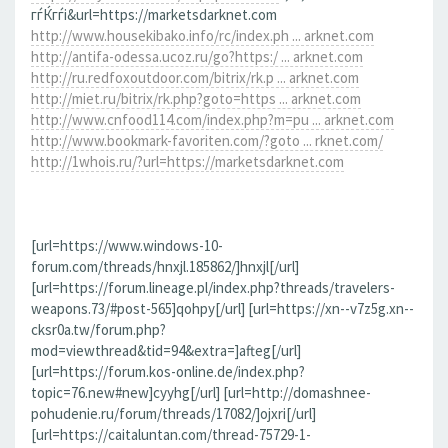
гѓЌгѓі&url=https://marketsdarknet.com
http://www.housekibako.info/rc/index.ph ... arknet.com
http://antifa-odessa.ucoz.ru/go?https:/ ... arknet.com
http://ru.redfoxoutdoor.com/bitrix/rk.p ... arknet.com
http://miet.ru/bitrix/rk.php?goto=https ... arknet.com
http://www.cnfood114.com/index.php?m=pu ... arknet.com
http://www.bookmark-favoriten.com/?goto ... rknet.com/
http://1whois.ru/?url=https://marketsdarknet.com
[url=https://www.windows-10-
forum.com/threads/hnxjl.185862/]hnxjl[/url]
[url=https://forum.lineage.pl/index.php?threads/travelers-
weapons.73/#post-565]qohpy[/url] [url=https://xn--v7z5g.xn--
cksr0a.tw/forum.php?
mod=viewthread&tid=94&extra=]afteg[/url]
[url=https://forum.kos-online.de/index.php?
topic=76.new#new]cyyhg[/url] [url=http://domashnee-
pohudenie.ru/forum/threads/17082/]ojxri[/url]
[url=https://caitaluntan.com/thread-75729-1-