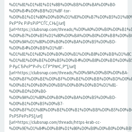
%D1%81%D1%81%D1%8B%D0%BB%D0%BA%D0%B0-
%D0%B4%D0%BB%D1%8F-tor-
%D0%B1%D1%80%D0%B0%D1%83%D0%B7%D0%B5%D1%80%D0
РєР°Рє РїРѕРїР°СЃС‚СЊ[/url]
[url=https://clubsnap.com/threads/%D0%A0%D0%B0%D0%
%D0%B7%D0%B5%D1%80%D0%BA%D0%B0%D0%BB%D0%B0
%D0%9A%D1%80%D0%B0%D0%BA%D0%B5%D0%BD-
%D0%B4%D0%BB%D1%8F-
%D1%81%D1%82%D0%B0%D0%B1%D0%B8%D0%BB%D1%8
%D1%81%D0%BE%D0%B5%D0%B4%D0%B8%D0%BD%D0%B5%D0
Р·РµСЂРєР°Р»Рѕ СЃР°Р№С‚Р°[/url]
[url=https://clubsnap.com/threads/%D0%9A%D0%B0%D0%BA-
%D0%BF%D0%BE%D0%BF%D0%BE%D0%BB%D0%BD%D0%B
%D0%B1%D0%B0%D0%BB%D0%B0%D0%BD%D1%81-
%D0%BD%D0%B0-
%D0%9A%D1%80%D0%B0%D0%BA%D0%B5%D0%BD-
%D0%B1%D0%B5%D0%B7-
%D0%BF%D1%80%D0%BE%D0%B1%D0%BB%D0%B5%D0%BC.18
РѕРЅРёРѕРЅ[/url]
[url=https://clubsnap.com/threads/https-krab-cc-
%D0%9E%D1%84%D0%B8%D1%86%D0%B8%D0%B0%D0%BB