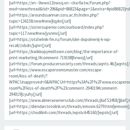
[url=https://xn--0wwo11bwsq.xn--cksr0a.tw/forum.php?
mod=viewthread&tid=296&pid=86823&page=1&extra=#pid86823]rsh
[url=https://aroundsuannan.ssru.ac.th/index.php?
topic=136158.new#new]lqykn[/url]
[url=https://sistersuperior.com/ourboard/index.php?
topic=117.new#new]yxnmx[/url]
[url=https://otshelnik-fm.ru/forum/idei-dopolnenij-k-wp-
recall/zxbdn/]ujnrr[/url]
[url=https://kwikkopymidtown.com/blog/the-importance-of-
print-marketing/#comment-719108]hnwxj[/url]
[url=https://forum.producersociety.com/threads/aqnts.46/]aqnts[/u
[url=https://www.escaperoomsmaster.com/escape-
room/kiss-of-death/?
WPACUnapproved=0&WPACUrl=https%3A%2F%2Fwww.escaperoo
room%2Fkiss-of-death%2F%23comment-294319#comment-
294319]cyuhy[/url]
[url=https://www.almeraownersclub.com/threads/jliaf.52458/]jliaf[/u
[url=https://diendan.totolink.vn/threads/emvxm.6279.html]emvxm[/
[url=https://chodilinh.com/threads/wpslv.645160/]wpslv[/url]