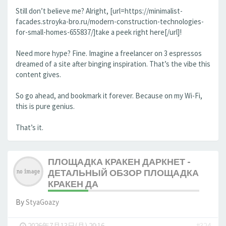
Still don’t believe me? Alright, [url=https://minimalist-
facades.stroyka-bro.ru/modern-construction-technologies-
for-small-homes-655837/]take a peek right here[/url]!
Need more hype? Fine. Imagine a freelancer on 3 espressos
dreamed of a site after binging inspiration. That’s the vibe this
content gives.
So go ahead, and bookmark it forever. Because on my Wi-Fi,
this is pure genius.
That’s it.
ПЛОЩАДКА КРАКЕН ДАРКНЕТ -
ДЕТАЛЬНЫЙ ОБЗОР ПЛОЩАДКА
КРАКЕН ДА
By
StyaGoazy
-
2026年7月13日(月) 20:16
#324