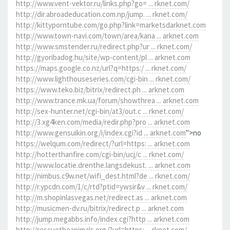
http://www.vent-vektor.ru/links.php?go= ... rknet.com/
http://dir.abroadeducation.com.np/jump. ... rknet.com/
http://kittyporntube.com/go.php?link=marketsdarknet.com
http://www.town-navi.com/town/area/kana ... arknet.com
http://www.smstender.ru/redirect.php?ur ... rknet.com/
http://gyoribadog.hu/site/wp-content/pl ... arknet.com
https://maps.google.co.nz/url?q=https:/ ... rknet.com/
http://www.lighthouseseries.com/cgi-bin ... rknet.com/
https://www.teko.biz/bitrix/redirect.ph ... arknet.com
http://www.trance.mk.ua/forum/showthrea ... arknet.com
http://sex-hunter.net/cgi-bin/at3/out.c ... rknet.com/
http://3.xg4ken.com/media/redir.php?pro ... arknet.com
http://www.gensuikin.org/i/index.cgi?id ... arknet.com
">no
https://welqum.com/redirect/?url=https: ... arknet.com
http://hotterthanfire.com/cgi-bin/ucj/c ... rknet.com/
http://www.locatie.drenthe.langsdekust. ... arknet.com
http://nimbus.c9w.net/wifi_dest.html?de ... rknet.com/
http://r.ypcdn.com/1/c/rtd?ptid=ywsir&v ... rknet.com/
http://m.shopinlasvegas.net/redirect.as ... arknet.com
http://musicmen-dv.ru/bitrix/redirect.p ... arknet.com
http://jump.megabbs.info/index.cgi?http ... arknet.com
http://rescuetheanimals.org/?url=https: ... rknet.com/