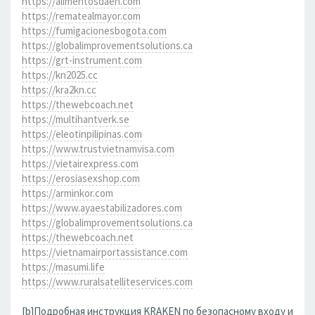
https://alimentosdaen.com
https://rematealmayor.com
https://fumigacionesbogota.com
https://globalimprovementsolutions.ca
https://grt-instrument.com
https://kn2025.cc
https://kra2kn.cc
https://thewebcoach.net
https://multihantverk.se
https://eleotinpilipinas.com
https://www.trustvietnamvisa.com
https://vietairexpress.com
https://erosiasexshop.com
https://arminkor.com
https://www.ayaestabilizadores.com
https://globalimprovementsolutions.ca
https://thewebcoach.net
https://vietnamairportassistance.com
https://masumi.life
https://www.ruralsatelliteservices.com
[b]Подробная инструкция KRAKEN по безопасному входу и