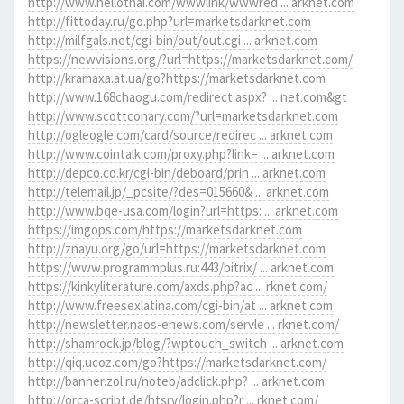
http://www.hellothai.com/wwwlink/wwwred ... arknet.com
http://fittoday.ru/go.php?url=marketsdarknet.com
http://milfgals.net/cgi-bin/out/out.cgi ... arknet.com
https://newvisions.org/?url=https://marketsdarknet.com/
http://kramaxa.at.ua/go?https://marketsdarknet.com
http://www.168chaogu.com/redirect.aspx? ... net.com&gt
http://www.scottconary.com/?url=marketsdarknet.com
http://ogleogle.com/card/source/redirec ... arknet.com
http://www.cointalk.com/proxy.php?link= ... arknet.com
http://depco.co.kr/cgi-bin/deboard/prin ... arknet.com
http://telemail.jp/_pcsite/?des=015660& ... arknet.com
http://www.bqe-usa.com/login?url=https: ... arknet.com
https://imgops.com/https://marketsdarknet.com
http://znayu.org/go/url=https://marketsdarknet.com
https://www.programmplus.ru:443/bitrix/ ... arknet.com
https://kinkyliterature.com/axds.php?ac ... rknet.com/
http://www.freesexlatina.com/cgi-bin/at ... arknet.com
http://newsletter.naos-enews.com/servle ... rknet.com/
http://shamrock.jp/blog/?wptouch_switch ... arknet.com
http://qiq.ucoz.com/go?https://marketsdarknet.com/
http://banner.zol.ru/noteb/adclick.php? ... arknet.com
http://orca-script.de/htsrv/login.php?r ... rknet.com/