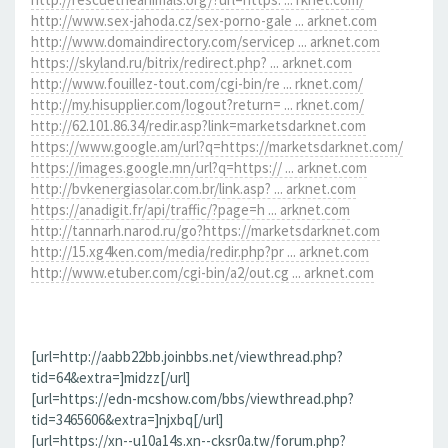
http://www.sex-jahoda.cz/sex-porno-gale ... arknet.com
http://www.domaindirectory.com/servicep ... arknet.com
https://skyland.ru/bitrix/redirect.php? ... arknet.com
http://www.fouillez-tout.com/cgi-bin/re ... rknet.com/
http://my.hisupplier.com/logout?return= ... rknet.com/
http://62.101.86.34/redir.asp?link=marketsdarknet.com
https://www.google.am/url?q=https://marketsdarknet.com/
https://images.google.mn/url?q=https:// ... arknet.com
http://bvkenergiasolar.com.br/link.asp? ... arknet.com
https://anadigit.fr/api/traffic/?page=h ... arknet.com
http://tannarh.narod.ru/go?https://marketsdarknet.com
http://15.xg4ken.com/media/redir.php?pr ... arknet.com
http://www.etuber.com/cgi-bin/a2/out.cg ... arknet.com
[url=http://aabb22bb.joinbbs.net/viewthread.php?
tid=64&extra=]midzz[/url]
[url=https://edn-mcshow.com/bbs/viewthread.php?
tid=3465606&extra=]njxbq[/url]
[url=https://xn--u10a14s.xn--cksr0a.tw/forum.php?