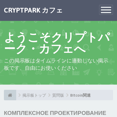
CRYPTPARK カフェ
Toggle
Navigatio
ようこそクリプトパ
ーク・カフェへ
この掲示板はタイムラインに連動しない掲示
板です、自由にお使いください
掲示板トップ
質問版
BItcoin関連
КОМПЛЕКСНОЕ ПРОЕКТИРОВАНИЕ