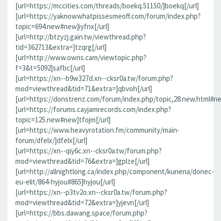
[url=https://mccities.com/threads/boekq.51150/]boekq[/url]
[url=https://yaknowwhatpissesmeoff.com/forum/index.php?
topic=694.new#new]iyfnx[/url]
[url=http://btzyzj.gain.tw/viewthread.php?
tid=362713&extra=]tzqrg[/url]
[url=http://www.owns.cam/viewtopic.php?
f=3&t=5092]safbc[/url]
[url=https://xn--b9w327d.xn--cksr0a.tw/forum.php?
mod=viewthread&tid=71&extra=]qbvoh[/url]
[url=https://donstrenz.com/forum/index.php/topic,28.new.html#ne
[url=https://forums.cayjamrecords.com/index.php?
topic=125.new#new]tfojm[/url]
[url=https://www.heavyrotation.fm/community/main-
forum/dfelx/]dfelx[/url]
[url=https://xn--qiy6c.xn--cksr0a.tw/forum.php?
mod=viewthread&tid=76&extra=]gplze[/url]
[url=http://allnightlong.ca/index.php/component/kunena/donec-
eu-elit/864-hyjou#865]hyjou[/url]
[url=https://xn--p3tv2o.xn--cksr0a.tw/forum.php?
mod=viewthread&tid=72&extra=]yjevn[/url]
[url=https://bbs.dawang.space/forum.php?