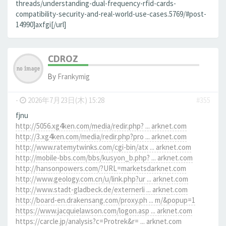
threads/understanding-dual-frequency-rfid-cards-
compatibility-security-and-real-world-use-cases.5769/#post-
14990]axfgi[/url]
CDROZ
By
Frankymig
-
2026年7月23日(木) 15:28
#355
fjnu
http://5056.xg4ken.com/media/redir.php? ... arknet.com
http://3.xg4ken.com/media/redir.php?pro ... arknet.com
http://www.ratemytwinks.com/cgi-bin/atx ... arknet.com
http://mobile-bbs.com/bbs/kusyon_b.php? ... arknet.com
http://hansonpowers.com/?URL=marketsdarknet.com
http://www.geology.com.cn/u/link.php?ur ... arknet.com
http://www.stadt-gladbeck.de/externerli ... arknet.com
http://board-en.drakensang.com/proxy.ph ... m/&popup=1
https://www.jacquielawson.com/logon.asp ... arknet.com
https://carcle.jp/analysis?c=Protrek&r= ... arknet.com