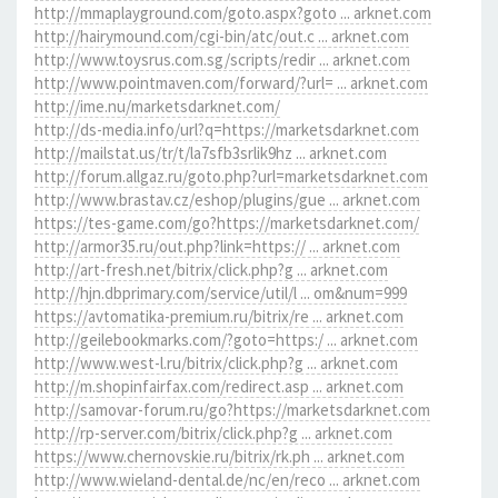
http://mmaplayground.com/goto.aspx?goto ... arknet.com
http://hairymound.com/cgi-bin/atc/out.c ... arknet.com
http://www.toysrus.com.sg/scripts/redir ... arknet.com
http://www.pointmaven.com/forward/?url= ... arknet.com
http://ime.nu/marketsdarknet.com/
http://ds-media.info/url?q=https://marketsdarknet.com
http://mailstat.us/tr/t/la7sfb3srlik9hz ... arknet.com
http://forum.allgaz.ru/goto.php?url=marketsdarknet.com
http://www.brastav.cz/eshop/plugins/gue ... arknet.com
https://tes-game.com/go?https://marketsdarknet.com/
http://armor35.ru/out.php?link=https:// ... arknet.com
http://art-fresh.net/bitrix/click.php?g ... arknet.com
http://hjn.dbprimary.com/service/util/l ... om&num=999
https://avtomatika-premium.ru/bitrix/re ... arknet.com
http://geilebookmarks.com/?goto=https:/ ... arknet.com
http://www.west-l.ru/bitrix/click.php?g ... arknet.com
http://m.shopinfairfax.com/redirect.asp ... arknet.com
http://samovar-forum.ru/go?https://marketsdarknet.com
http://rp-server.com/bitrix/click.php?g ... arknet.com
https://www.chernovskie.ru/bitrix/rk.ph ... arknet.com
http://www.wieland-dental.de/nc/en/reco ... arknet.com