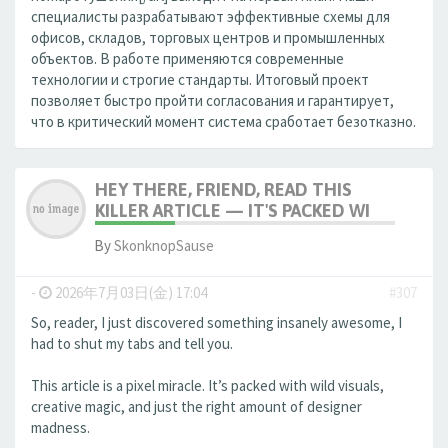
специалисты разрабатывают эффективные схемы для
офисов, складов, торговых центров и промышленных
объектов. В работе применяются современные
технологии и строгие стандарты. Итоговый проект
позволяет быстро пройти согласования и гарантирует,
что в критический момент система сработает безотказно.
HEY THERE, FRIEND, READ THIS
KILLER ARTICLE — IT'S PACKED WI
By
SkonknopSause
-
2026年7月03日(金) 17:04
#307
So, reader, I just discovered something insanely awesome, I
had to shut my tabs and tell you.
This article is a pixel miracle. It’s packed with wild visuals,
creative magic, and just the right amount of designer
madness.