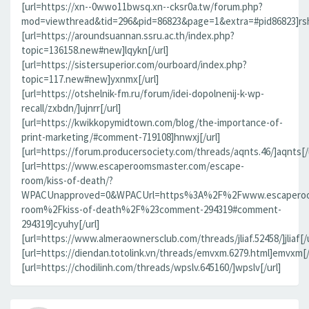
[url=https://xn--0wwo11bwsq.xn--cksr0a.tw/forum.php?
mod=viewthread&tid=296&pid=86823&page=1&extra=#pid86823]rsh
[url=https://aroundsuannan.ssru.ac.th/index.php?
topic=136158.new#new]lqykn[/url]
[url=https://sistersuperior.com/ourboard/index.php?
topic=117.new#new]yxnmx[/url]
[url=https://otshelnik-fm.ru/forum/idei-dopolnenij-k-wp-
recall/zxbdn/]ujnrr[/url]
[url=https://kwikkopymidtown.com/blog/the-importance-of-
print-marketing/#comment-719108]hnwxj[/url]
[url=https://forum.producersociety.com/threads/aqnts.46/]aqnts[/u
[url=https://www.escaperoomsmaster.com/escape-
room/kiss-of-death/?
WPACUnapproved=0&WPACUrl=https%3A%2F%2Fwww.escaperoo
room%2Fkiss-of-death%2F%23comment-294319#comment-
294319]cyuhy[/url]
[url=https://www.almeraownersclub.com/threads/jliaf.52458/]jliaf[/u
[url=https://diendan.totolink.vn/threads/emvxm.6279.html]emvxm[/
[url=https://chodilinh.com/threads/wpslv.645160/]wpslv[/url]