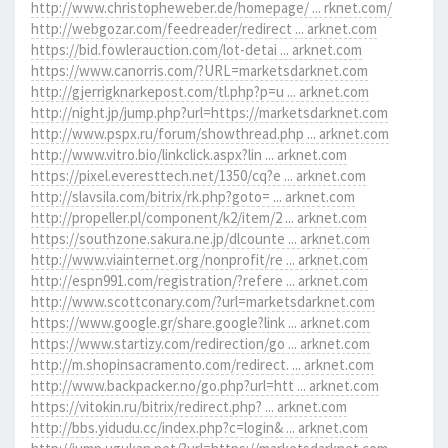
http://www.christopheweber.de/homepage/ ... rknet.com/
http://webgozar.com/feedreader/redirect ... arknet.com
https://bid.fowlerauction.com/lot-detai ... arknet.com
https://www.canorris.com/?URL=marketsdarknet.com
http://gjerrigknarkepost.com/tl.php?p=u ... arknet.com
http://night.jp/jump.php?url=https://marketsdarknet.com
http://www.pspx.ru/forum/showthread.php ... arknet.com
http://www.vitro.bio/linkclick.aspx?lin ... arknet.com
https://pixel.everesttech.net/1350/cq?e ... arknet.com
http://slavsila.com/bitrix/rk.php?goto= ... arknet.com
http://propeller.pl/component/k2/item/2 ... arknet.com
https://southzone.sakura.ne.jp/dlcounte ... arknet.com
http://www.viainternet.org/nonprofit/re ... arknet.com
http://espn991.com/registration/?refere ... arknet.com
http://www.scottconary.com/?url=marketsdarknet.com
https://www.google.gr/share.google?link ... arknet.com
https://www.startizy.com/redirection/go ... arknet.com
http://m.shopinsacramento.com/redirect. ... arknet.com
http://www.backpacker.no/go.php?url=htt ... arknet.com
https://vitokin.ru/bitrix/redirect.php? ... arknet.com
http://bbs.yidudu.cc/index.php?c=login& ... arknet.com