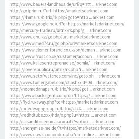
http://www.bauers-landhaus.de/url?q=htt ... arknet.com
http://go.iprim.ru/?url=https://marketsdarknet.com
https://4mma.ru/bitrix/rk.php?goto=http ... arknet.com
https://www.google.no/url?q=https://marketsdarknet.com/
http://mercury-trade.ru/bitrix/rk.php?g ... arknet.com
http://www.enu.kz/go.php?url=marketsdarknet.com
https://www.med74.ru/go.php?url=marketsdarknet.com
https://www.elementbrand.co.uk/on/deman ... arknet.com
https://www.frost.co.uk/customer/accoun ... arknet.com
http://www.kallesentreprenad.se/joomla/ ... rknet.com/
https://loverepublic.ru/bitrix/rk.php?i ... arknet.com
http://www.setofwatches.com/inc/goto.ph ... arknet.com
http://www.tomergabel.com/ct.ashx?id=08 ... rknet.com/
http://neomedanapa.ru/bitrix/rk.php?got ... arknet.com
https://www.backagent.com/rdr/?https:// ... arknet.com
http://flyd.ru/away.php?to=https://marketsdarknet.com
http://finedesigngroup.ru/bitrix/click. ... arknet.com
http://redhdtube.xxx/hda/o.php?u=https: ... arknet.com
http://casaeditricenuovaurora.it/?wptou ... arknet.com
http://anonymize-me.de/?t=https://marketsdarknet.com/
http://www.epwk.com/index.php?do=redire ... arknet.com