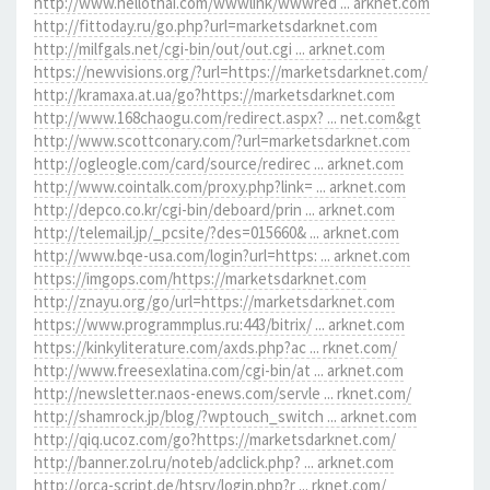
http://www.hellothai.com/wwwlink/wwwred ... arknet.com
http://fittoday.ru/go.php?url=marketsdarknet.com
http://milfgals.net/cgi-bin/out/out.cgi ... arknet.com
https://newvisions.org/?url=https://marketsdarknet.com/
http://kramaxa.at.ua/go?https://marketsdarknet.com
http://www.168chaogu.com/redirect.aspx? ... net.com&gt
http://www.scottconary.com/?url=marketsdarknet.com
http://ogleogle.com/card/source/redirec ... arknet.com
http://www.cointalk.com/proxy.php?link= ... arknet.com
http://depco.co.kr/cgi-bin/deboard/prin ... arknet.com
http://telemail.jp/_pcsite/?des=015660& ... arknet.com
http://www.bqe-usa.com/login?url=https: ... arknet.com
https://imgops.com/https://marketsdarknet.com
http://znayu.org/go/url=https://marketsdarknet.com
https://www.programmplus.ru:443/bitrix/ ... arknet.com
https://kinkyliterature.com/axds.php?ac ... rknet.com/
http://www.freesexlatina.com/cgi-bin/at ... arknet.com
http://newsletter.naos-enews.com/servle ... rknet.com/
http://shamrock.jp/blog/?wptouch_switch ... arknet.com
http://qiq.ucoz.com/go?https://marketsdarknet.com/
http://banner.zol.ru/noteb/adclick.php? ... arknet.com
http://orca-script.de/htsrv/login.php?r ... rknet.com/