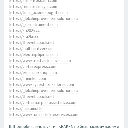
https://alimentosdaen.com
https://rematealmayor.com
https://fumigacionesbogota.com
https://globalimprovementsolutions.ca
https://grt-instrument.com
https://kn2025.cc
https://kra2kn.cc
https://thewebcoach.net
https://multihantverk.se
https://eleotinpilipinas.com
https://www.trustvietnamvisa.com
https://vietairexpress.com
https://erosiasexshop.com
https://arminkor.com
https://www.ayaestabilizadores.com
https://globalimprovementsolutions.ca
https://thewebcoach.net
https://vietnamairportassistance.com
https://masumi.life
https://www.ruralsatelliteservices.com
[b]Подробная инструкция KRAKEN по безопасному входу и