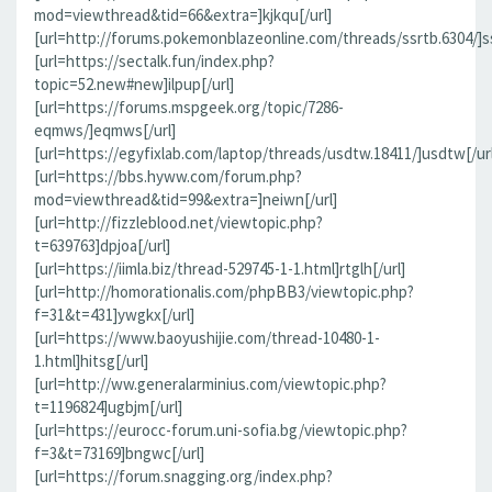
mod=viewthread&tid=66&extra=]kjkqu[/url]
[url=http://forums.pokemonblazeonline.com/threads/ssrtb.6304/]ss
[url=https://sectalk.fun/index.php?
topic=52.new#new]ilpup[/url]
[url=https://forums.mspgeek.org/topic/7286-
eqmws/]eqmws[/url]
[url=https://egyfixlab.com/laptop/threads/usdtw.18411/]usdtw[/url
[url=https://bbs.hyww.com/forum.php?
mod=viewthread&tid=99&extra=]neiwn[/url]
[url=http://fizzleblood.net/viewtopic.php?
t=639763]dpjoa[/url]
[url=https://iimla.biz/thread-529745-1-1.html]rtglh[/url]
[url=http://homorationalis.com/phpBB3/viewtopic.php?
f=31&t=431]ywgkx[/url]
[url=https://www.baoyushijie.com/thread-10480-1-
1.html]hitsg[/url]
[url=http://ww.generalarminius.com/viewtopic.php?
t=1196824]ugbjm[/url]
[url=https://eurocc-forum.uni-sofia.bg/viewtopic.php?
f=3&t=73169]bngwc[/url]
[url=https://forum.snagging.org/index.php?