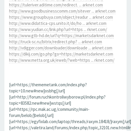
https://tuleriver.aditime.com/redirect. ... arknet.com
http://www.goodbusinesscomm.com/sitever ... arknet.com
https://www.groupbuya.com/object/readur ... arknet.com
http://www.didattica-cps.unito.it/do/ho ... arknet.com
http://www.yudian.cc/link.php?url=https ... rknet.com/
http://www.gtb-hd.de/url?q=https://marketsdarknet.com
http://truck-sc.ru/bitrix/redirect.php? ... arknet.com
http://vdigger.com/downloader/downloade ... arknet.com
https://dikij.com/go.php?go=https://marketsdarknet.com
http://www.metta.org.uk/eweb/?web=https ... rknet.com/
[url=https://thememetank.com/index.php?
topic=10.new#new]osbhg[/url]
[url=http://forum.ruchkontroliwyborow.pl/index.php?
topic=83582.new#new]wstqs[/url]
[url=https://rpc.mak.ac.ug/community/main-
forum/belob/]belob[/url]
[url=https://egyfixlab.com/laptop/threads/raxym.18418/]raxym[/url
[url=https://valetira.land/forums/index.php/topic,32101.new.html#n