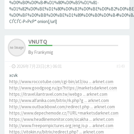
%D0%B0%D0%B4%D1%80%D0%B5%D1%81-
%D1%82%D0%BE%D1%80%D0%B3%D0%BE%D0%B2%D0%BE
%D0%BF%D0%BB%D0%BE%D1%89%D0%B0%D0%B4%D0%BA%D0
СЃСЃС‹Р»РєР° onion[/url]
VNUTQ
By
Frankymig
-
2026年7月23日(木) 06:01
#349
xcvk
http://www.roccotube.com/cgi-bin/at3/ou ... arknet.com
http://www.goodgoog.ru/go?https://marketsdarknet.com
https://itravel.ilantravel.com.tw/webgo ... arknet.com
http://www.alfanika.com/bitrix/rk.php?g ... arknet.com
http://www.outbackbowl.com/redirect.php ... arknet.com
https://www.depechemode.cz/?URL=marketsdarknet.com
https://www.headlinemonitor.com/sicakha ... arknet.com
http://www.freepornpictures.org/eng/o.p ... arknet.com
https://vitokin.ru/bitrix/redirect.php? ... arknet.com