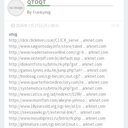
QTOQT
By
Frankymig
-
2026年7月27日(月) 09:31
#378
vmqj
http://click.clickmon.co.kr/CLICK_serve ... arknet.com
http://www.saigontoday.info/store/tabid ... arknet.com
http://www.readerswivesonline.com/cgi-b ... arknet.com
http://www.sinterjdf.com.br/default.asp ... arknet.com
http://diskontfoto.ru/bitrix/rk.php?got ... arknet.com
http://games.lynms.edu.hk/jump.php?url= ... arknet.com
http://boobsag.com/cgi-bin/atc/out.cgi? ... arknet.com
http://www.quarterhorsedirectory.com/re ... arknet.com
http://systematica.ru/bitrix/rk.php?got ... arknet.com
http://www.cattco.org/ad/redirect/5199/ ... arknet.com
https://www.muntfish.com/alleyne-johnso ... arknet.com
http://www.18yearsold.org/cgi-bin/at3/o ... arknet.com
https://seesaawiki.jp/t/external-link/? ... arknet.com
http://www.mosoblpress.ru/bitrix/rk.php ... arknet.com
http://girlmature.com/cgi-bin/at3/out.c ... arknet.com