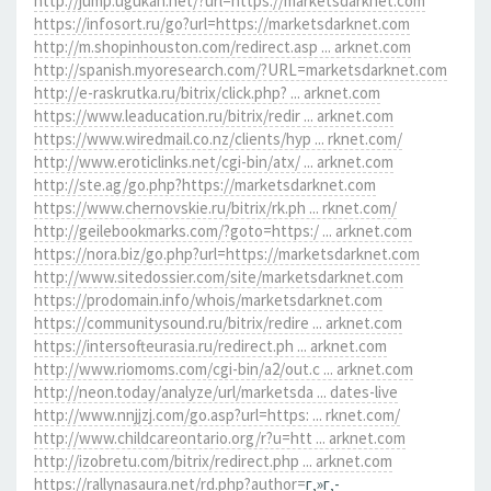
http://jump.ugukan.net/?url=https://marketsdarknet.com
https://infosort.ru/go?url=https://marketsdarknet.com
http://m.shopinhouston.com/redirect.asp ... arknet.com
http://spanish.myoresearch.com/?URL=marketsdarknet.com
http://e-raskrutka.ru/bitrix/click.php? ... arknet.com
https://www.leaducation.ru/bitrix/redir ... arknet.com
https://www.wiredmail.co.nz/clients/hyp ... rknet.com/
http://www.eroticlinks.net/cgi-bin/atx/ ... arknet.com
http://ste.ag/go.php?https://marketsdarknet.com
https://www.chernovskie.ru/bitrix/rk.ph ... rknet.com/
http://geilebookmarks.com/?goto=https:/ ... arknet.com
https://nora.biz/go.php?url=https://marketsdarknet.com
http://www.sitedossier.com/site/marketsdarknet.com
https://prodomain.info/whois/marketsdarknet.com
https://communitysound.ru/bitrix/redire ... arknet.com
https://intersofteurasia.ru/redirect.ph ... arknet.com
http://www.riomoms.com/cgi-bin/a2/out.c ... arknet.com
http://neon.today/analyze/url/marketsda ... dates-live
http://www.nnjjzj.com/go.asp?url=https: ... rknet.com/
http://www.childcareontario.org/r?u=htt ... arknet.com
http://izobretu.com/bitrix/redirect.php ... arknet.com
https://rallynasaura.net/rd.php?author=
г‚»г‚­