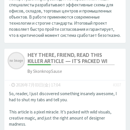
специалисты разрабатывают эффективные схемы для
офисов, складов, торговых центров и промышленных
объектов. В работе применяются современные
технологии и строгие стандарты. Итоговый проект
позволяет быстро пройти согласования и гарантирует,
что в критический момент система сработает безотказно.
HEY THERE, FRIEND, READ THIS
KILLER ARTICLE — IT'S PACKED WI
By
SkonknopSause
-
2026年7月03日(金) 17:04
#307
So, reader, I just discovered something insanely awesome, I
had to shut my tabs and tell you.
This article is a pixel miracle. It’s packed with wild visuals,
creative magic, and just the right amount of designer
madness.