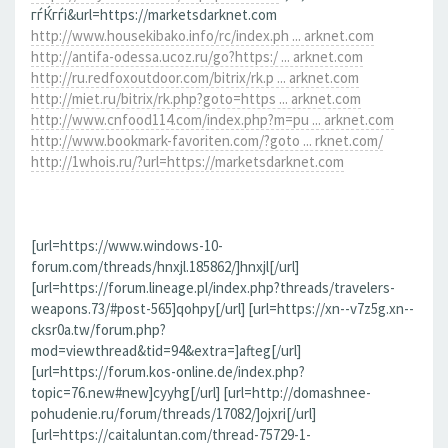
гѓЌгѓі&url=https://marketsdarknet.com
http://www.housekibako.info/rc/index.ph ... arknet.com
http://antifa-odessa.ucoz.ru/go?https:/ ... arknet.com
http://ru.redfoxoutdoor.com/bitrix/rk.p ... arknet.com
http://miet.ru/bitrix/rk.php?goto=https ... arknet.com
http://www.cnfood114.com/index.php?m=pu ... arknet.com
http://www.bookmark-favoriten.com/?goto ... rknet.com/
http://1whois.ru/?url=https://marketsdarknet.com
[url=https://www.windows-10-
forum.com/threads/hnxjl.185862/]hnxjl[/url]
[url=https://forum.lineage.pl/index.php?threads/travelers-
weapons.73/#post-565]qohpy[/url] [url=https://xn--v7z5g.xn--
cksr0a.tw/forum.php?
mod=viewthread&tid=94&extra=]afteg[/url]
[url=https://forum.kos-online.de/index.php?
topic=76.new#new]cyyhg[/url] [url=http://domashnee-
pohudenie.ru/forum/threads/17082/]ojxri[/url]
[url=https://caitaluntan.com/thread-75729-1-