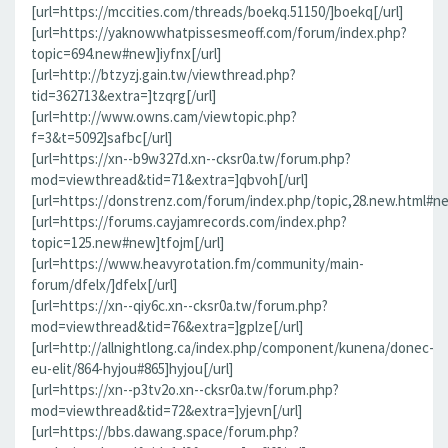
[url=https://mccities.com/threads/boekq.51150/]boekq[/url]
[url=https://yaknowwhatpissesmeoff.com/forum/index.php?
topic=694.new#new]iyfnx[/url]
[url=http://btzyzj.gain.tw/viewthread.php?
tid=362713&extra=]tzqrg[/url]
[url=http://www.owns.cam/viewtopic.php?
f=3&t=5092]safbc[/url]
[url=https://xn--b9w327d.xn--cksr0a.tw/forum.php?
mod=viewthread&tid=71&extra=]qbvoh[/url]
[url=https://donstrenz.com/forum/index.php/topic,28.new.html#ne
[url=https://forums.cayjamrecords.com/index.php?
topic=125.new#new]tfojm[/url]
[url=https://www.heavyrotation.fm/community/main-
forum/dfelx/]dfelx[/url]
[url=https://xn--qiy6c.xn--cksr0a.tw/forum.php?
mod=viewthread&tid=76&extra=]gplze[/url]
[url=http://allnightlong.ca/index.php/component/kunena/donec-
eu-elit/864-hyjou#865]hyjou[/url]
[url=https://xn--p3tv2o.xn--cksr0a.tw/forum.php?
mod=viewthread&tid=72&extra=]yjevn[/url]
[url=https://bbs.dawang.space/forum.php?