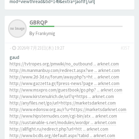
mod=viewthread&tid=149&extra=]aoflf[/url]
GBRQP
By
Frankymig
-
2026年7月23日(木) 19:27
#357
gaud
https://tvtropes.org/pmwiki/no_outbound ... arknet.com
http://m.manmanbuy.com/redirect.aspx?we ... arknet.com
http://www.2d-3d.ru/forum/away.php?s=ht ... arknet.com
http://www.gazzetta.gr/fpress-news?page ... arknet.com
http://www.msxpro.com/guestbook/go.php? ... arknet.com
http://www.kirstenulrich.de/url?q=https ... arknet.com
http://anyfiles.net/go/url=https://marketsdarknet.com
http://www.edonsw.org.au/r?u=https://marketsdarknet.com
http://www.hipsternudes.com/cgi-bin/atx ... arknet.com
http://sustainable-s.net/modules/wordpr ... arknet.com
http://allfight.ru/redirect.php?url=htt ... arknet.com
http://www.bcdls.org/default.aspx?tabid ... arknet.com