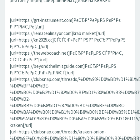
рейтингу перед совершением сделки на KRAKEN.
[url=https://grt-instrument.com]РєСЂР°РєРµРЅ РєР°Рє
Р·Р°Р№С‚Рё[/url]
[url=https://rematealmayor.com]krab market[/url]
[url=https://kn2025.cc]СЃСЃС‹Р»РєР° РЅР° РєСЂР°РєРµРЅ
РјР°СЂРєРµС‚[/url]
[url=https://thewebcoach.net]РєСЂР°РєРµРЅ СЃР°Р№С‚
СЃСЃС‹Р»РєР°[/url]
[url=https://beyondthelimitguide.com]РєСЂР°РєРµРЅ
РјР°СЂРєРµС‚РїР»РµР№СЃ[/url]
[url=https://clubsnap.com/threads/%D0%98%D0%BD%D
%D0%BF%D0%BE-
%D0%B0%D0%B2%D1%82%D0%BE%D1%80%D0%B8%D0%B7
%D0%B2-
%D0%BB%D0%B8%D1%87%D0%BD%D0%BE%D0%BC-
%D0%BA%D0%B0%D0%B1%D0%B8%D0%BD%D0%B5%D1%82
%D0%9A%D1%80%D0%B0%D0%BA%D0%B5%D0%BD.1861115/]
kraken[/url]
[url=https://clubsnap.com/threads/kraken-onion-
%D0%9E%D1%84%D0%B8%D1%86%D0%B8%D0%B0%D0%BB