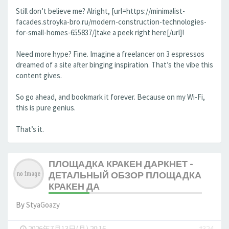
Still don’t believe me? Alright, [url=https://minimalist-
facades.stroyka-bro.ru/modern-construction-technologies-
for-small-homes-655837/]take a peek right here[/url]!
Need more hype? Fine. Imagine a freelancer on 3 espressos
dreamed of a site after binging inspiration. That’s the vibe this
content gives.
So go ahead, and bookmark it forever. Because on my Wi-Fi,
this is pure genius.
That’s it.
ПЛОЩАДКА КРАКЕН ДАРКНЕТ -
ДЕТАЛЬНЫЙ ОБЗОР ПЛОЩАДКА
КРАКЕН ДА
By
StyaGoazy
-
2026年7月13日(月) 20:16
#324