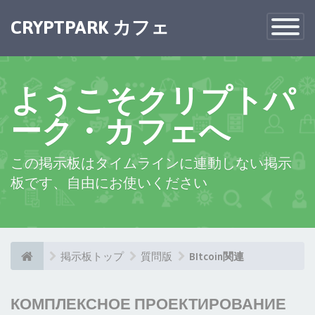
CRYPTPARK カフェ
Toggle
Navigatio
ようこそクリプトパ
ーク・カフェへ
この掲示板はタイムラインに連動しない掲示
板です、自由にお使いください
掲示板トップ
質問版
BItcoin関連
КОМПЛЕКСНОЕ ПРОЕКТИРОВАНИЕ