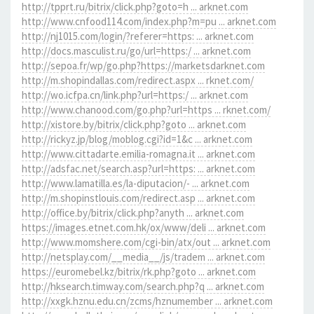
http://tpprt.ru/bitrix/click.php?goto=h ... arknet.com
http://www.cnfood114.com/index.php?m=pu ... arknet.com
http://nj1015.com/login/?referer=https: ... arknet.com
http://docs.masculist.ru/go/url=https:/ ... arknet.com
http://sepoa.fr/wp/go.php?https://marketsdarknet.com
http://m.shopindallas.com/redirect.aspx ... rknet.com/
http://wo.icfpa.cn/link.php?url=https:/ ... arknet.com
http://www.chanood.com/go.php?url=https ... rknet.com/
http://xistore.by/bitrix/click.php?goto ... arknet.com
http://rickyz.jp/blog/moblog.cgi?id=1&c ... arknet.com
http://www.cittadarte.emilia-romagna.it ... arknet.com
http://adsfac.net/search.asp?url=https: ... arknet.com
http://www.lamatilla.es/la-diputacion/- ... arknet.com
http://m.shopinstlouis.com/redirect.asp ... arknet.com
http://office.by/bitrix/click.php?anyth ... arknet.com
https://images.etnet.com.hk/ox/www/deli ... arknet.com
http://www.momshere.com/cgi-bin/atx/out ... arknet.com
http://netsplay.com/__media__/js/tradem ... arknet.com
https://euromebel.kz/bitrix/rk.php?goto ... arknet.com
http://hksearch.timway.com/search.php?q ... arknet.com
http://xxgk.hznu.edu.cn/zcms/hznumember ... arknet.com