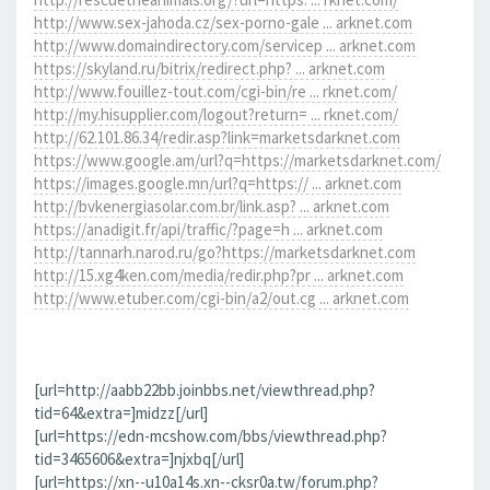
http://www.sex-jahoda.cz/sex-porno-gale ... arknet.com
http://www.domaindirectory.com/servicep ... arknet.com
https://skyland.ru/bitrix/redirect.php? ... arknet.com
http://www.fouillez-tout.com/cgi-bin/re ... rknet.com/
http://my.hisupplier.com/logout?return= ... rknet.com/
http://62.101.86.34/redir.asp?link=marketsdarknet.com
https://www.google.am/url?q=https://marketsdarknet.com/
https://images.google.mn/url?q=https:// ... arknet.com
http://bvkenergiasolar.com.br/link.asp? ... arknet.com
https://anadigit.fr/api/traffic/?page=h ... arknet.com
http://tannarh.narod.ru/go?https://marketsdarknet.com
http://15.xg4ken.com/media/redir.php?pr ... arknet.com
http://www.etuber.com/cgi-bin/a2/out.cg ... arknet.com
[url=http://aabb22bb.joinbbs.net/viewthread.php?
tid=64&extra=]midzz[/url]
[url=https://edn-mcshow.com/bbs/viewthread.php?
tid=3465606&extra=]njxbq[/url]
[url=https://xn--u10a14s.xn--cksr0a.tw/forum.php?