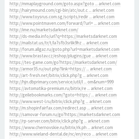
http://mmaplayground.com/goto.aspx?goto ... arknet.com
http://hairymound.com/cgi-bin/atc/out.c ... arknet.com
http://www.toysrus.com.sg/scripts/redir ... arknet.com
http://www.pointmaven.com/forward/?url= ... arknet.com
http://ime.nu/marketsdarknet.com/
http://ds-media.info/url?q=https://marketsdarknet.com
http://mailstat.us/tr/t/la7sfb3srlik9hz ... arknet.com
http://forum.allgaz.ru/goto.php?url=marketsdarknet.com
http://www.brastav.cz/eshop/plugins/gue ... arknet.com
https://tes-game.com/go?https://marketsdarknet.com/
http://armor35.ru/out.php?link=https:// ... arknet.com
http://art-fresh.net/bitrix/click.php?g ... arknet.com
http://hjn.dbprimary.com/service/util/l ... om&num=999
https://avtomatika-premium.ru/bitrix/re ... arknet.com
http://geilebookmarks.com/?goto=https:/ ... arknet.com
http://www.west-l.ru/bitrix/click.php?g ... arknet.com
http://m.shopinfairfax.com/redirect.asp ... arknet.com
http://samovar-forum.ru/go?https://marketsdarknet.com
http://rp-server.com/bitrix/click.php?g ... arknet.com
https://www.chernovskie.ru/bitrix/rk.ph ... arknet.com
http://www.wieland-dental.de/nc/en/reco ... arknet.com