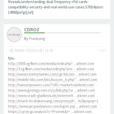
threads/understanding-dual-frequency-rfid-cards-
compatibility-security-and-real-world-use-cases.5769/#post-
14990]axfgi[/url]
CDROZ
By
Frankymig
-
2026年7月23日(木) 15:28
#355
fjnu
http://5056.xg4ken.com/media/redir.php? ... arknet.com
http://3.xg4ken.com/media/redir.php?pro ... arknet.com
http://www.ratemytwinks.com/cgi-bin/atx ... arknet.com
http://mobile-bbs.com/bbs/kusyon_b.php? ... arknet.com
http://hansonpowers.com/?URL=marketsdarknet.com
http://www.geology.com.cn/u/link.php?ur ... arknet.com
http://www.stadt-gladbeck.de/externerli ... arknet.com
http://board-en.drakensang.com/proxy.ph ... m/&popup=1
https://www.jacquielawson.com/logon.asp ... arknet.com
https://carcle.jp/analysis?c=Protrek&r= ... arknet.com