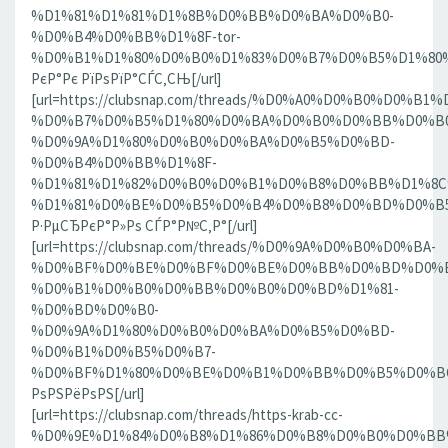
%D1%81%D1%81%D1%8B%D0%BB%D0%BA%D0%B0-
%D0%B4%D0%BB%D1%8F-tor-
%D0%B1%D1%80%D0%B0%D1%83%D0%B7%D0%B5%D1%80%D0
РєР°Рє РїРѕРїР°СЃС‚СЊ[/url]
[url=https://clubsnap.com/threads/%D0%A0%D0%B0%D0%
%D0%B7%D0%B5%D1%80%D0%BA%D0%B0%D0%BB%D0%B0
%D0%9A%D1%80%D0%B0%D0%BA%D0%B5%D0%BD-
%D0%B4%D0%BB%D1%8F-
%D1%81%D1%82%D0%B0%D0%B1%D0%B8%D0%BB%D1%8
%D1%81%D0%BE%D0%B5%D0%B4%D0%B8%D0%BD%D0%B5%D0
Р·РµСЂРєР°Р»Рѕ СЃР°Р№С‚Р°[/url]
[url=https://clubsnap.com/threads/%D0%9A%D0%B0%D0%BA-
%D0%BF%D0%BE%D0%BF%D0%BE%D0%BB%D0%BD%D0%B
%D0%B1%D0%B0%D0%BB%D0%B0%D0%BD%D1%81-
%D0%BD%D0%B0-
%D0%9A%D1%80%D0%B0%D0%BA%D0%B5%D0%BD-
%D0%B1%D0%B5%D0%B7-
%D0%BF%D1%80%D0%BE%D0%B1%D0%BB%D0%B5%D0%BC.18
РѕРЅРёРѕРЅ[/url]
[url=https://clubsnap.com/threads/https-krab-cc-
%D0%9E%D1%84%D0%B8%D1%86%D0%B8%D0%B0%D0%BB