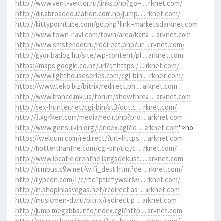
http://www.vent-vektor.ru/links.php?go= ... rknet.com/
http://dir.abroadeducation.com.np/jump. ... rknet.com/
http://kittyporntube.com/go.php?link=marketsdarknet.com
http://www.town-navi.com/town/area/kana ... arknet.com
http://www.smstender.ru/redirect.php?ur ... rknet.com/
http://gyoribadog.hu/site/wp-content/pl ... arknet.com
https://maps.google.co.nz/url?q=https:/ ... rknet.com/
http://www.lighthouseseries.com/cgi-bin ... rknet.com/
https://www.teko.biz/bitrix/redirect.ph ... arknet.com
http://www.trance.mk.ua/forum/showthrea ... arknet.com
http://sex-hunter.net/cgi-bin/at3/out.c ... rknet.com/
http://3.xg4ken.com/media/redir.php?pro ... arknet.com
http://www.gensuikin.org/i/index.cgi?id ... arknet.com
">no
https://welqum.com/redirect/?url=https: ... arknet.com
http://hotterthanfire.com/cgi-bin/ucj/c ... rknet.com/
http://www.locatie.drenthe.langsdekust. ... arknet.com
http://nimbus.c9w.net/wifi_dest.html?de ... rknet.com/
http://r.ypcdn.com/1/c/rtd?ptid=ywsir&v ... rknet.com/
http://m.shopinlasvegas.net/redirect.as ... arknet.com
http://musicmen-dv.ru/bitrix/redirect.p ... arknet.com
http://jump.megabbs.info/index.cgi?http ... arknet.com
http://rescuetheanimals.org/?url=https: ... rknet.com/