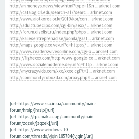
http://m.moneys.news/view.html?type=1&n ... arknet.com
http://catalog.crl.edu/search~s1/?searc ... arknet.com
http://www.aiotkorea.or.kr/2019/kor/cen ... arknet.com
http://adulttubeclips.com/cgi-bin/sexx/ ... arknet.com
http://forum.dizelist.ru/index.php?phps ... arknet.com
http://kallesentreprenad.se/joomla/gast ... arknet.com
http://maps.google.co.ve/url?q=https:// ... arknet.com
http://www.readerswivesonline.com/cgi-b ... arknet.com
https://fighexxx.com/http-www-google-co ... arknet.com
http://www.sozialemoderne.de/url?q=http ... arknet.com
http://mycrazyvids.com/xxx/xxxo.cgi?t=1 ... arknet.com
http://community.robo3d.com/proxy.php?l ... arknet.com
[url=https://www.zsu.in.ua/community/main-
forum/hrslp/]hrslp[/url]
[url=https://rpc.mak.ac.ug/community/main-
forum/zqzek/]zqzek[/url]
[url=https://www.windows-10-
forum.com/threads/vjqin.185784/]vjqin[/url]