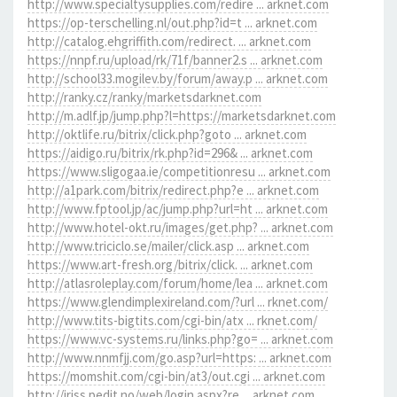
http://www.specialtysupplies.com/redire ... arknet.com
https://op-terschelling.nl/out.php?id=t ... arknet.com
http://catalog.ehgriffith.com/redirect. ... arknet.com
https://nnpf.ru/upload/rk/71f/banner2.s ... arknet.com
http://school33.mogilev.by/forum/away.p ... arknet.com
http://ranky.cz/ranky/marketsdarknet.com
http://m.adlf.jp/jump.php?l=https://marketsdarknet.com
http://oktlife.ru/bitrix/click.php?goto ... arknet.com
https://aidigo.ru/bitrix/rk.php?id=296& ... arknet.com
https://www.sligogaa.ie/competitionresu ... arknet.com
http://a1park.com/bitrix/redirect.php?e ... arknet.com
http://www.fptool.jp/ac/jump.php?url=ht ... arknet.com
http://www.hotel-okt.ru/images/get.php? ... arknet.com
http://www.triciclo.se/mailer/click.asp ... arknet.com
https://www.art-fresh.org/bitrix/click. ... arknet.com
http://atlasroleplay.com/forum/home/lea ... arknet.com
https://www.glendimplexireland.com/?url ... rknet.com/
http://www.tits-bigtits.com/cgi-bin/atx ... rknet.com/
https://www.vc-systems.ru/links.php?go= ... arknet.com
http://www.nnmfjj.com/go.asp?url=https: ... arknet.com
https://momshit.com/cgi-bin/at3/out.cgi ... arknet.com
http://iriss.pedit.no/web/login.aspx?re ... arknet.com