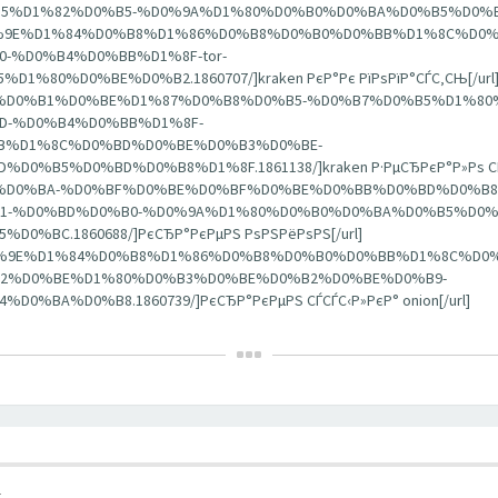
1%82%D0%B5-%D0%9A%D1%80%D0%B0%D0%BA%D0%B5%D0%BD.18611
onion-%D0%9E%D1%84%D0%B8%D1%86%D0%B8%D0%B0%D0%BB%D1%8C%D
%D0%B4%D0%BB%D1%8F-tor-
0%D0%BE%D0%B2.1860707/]kraken РєР°Рє РїРѕРїР°СЃС‚СЊ[/url
0%D0%B0%D0%B1%D0%BE%D1%87%D0%B8%D0%B5-%D0%B7%D0%B5%D1%
-%D0%B4%D0%BB%D1%8F-
B%D1%8C%D0%BD%D0%BE%D0%B3%D0%BE-
B5%D0%BD%D0%B8%D1%8F.1861138/]kraken Р·РµСЂРєР°Р»Рѕ СЃР°
A%D0%B0%D0%BA-%D0%BF%D0%BE%D0%BF%D0%BE%D0%BB%D0%BD%D0%B
-%D0%BD%D0%B0-%D0%9A%D1%80%D0%B0%D0%BA%D0%B5%D0%
BC.1860688/]РєСЂР°РєРµРЅ РѕРЅРёРѕРЅ[/url]
rab-cc-%D0%9E%D1%84%D0%B8%D1%86%D0%B8%D0%B0%D0%BB%D1%8C%
2%D0%BE%D1%80%D0%B3%D0%BE%D0%B2%D0%BE%D0%B9-
A%D0%B8.1860739/]РєСЂР°РєРµРЅ СЃСЃС‹Р»РєР° onion[/url]
1