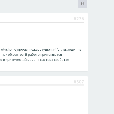
#276
arotushenie]проект пожаротушения[/url] выходит на
нных объектов. В работе применяются
то в критический момент система сработает
#307