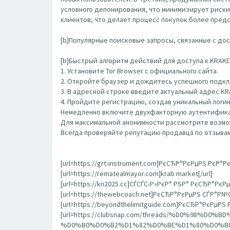
условного депонирования, что минимизирует риски
клиентов, что делает процесс покупок более пред
[b]Популярные поисковые запросы, связанные с дост
[b]Быстрый алгоритм действий для доступа к KRAKEN
1. Установите Tor Browser с официального сайта.
2. Откройте браузер и дождитесь успешного подклю
3. В адресной строке введите актуальный адрес K
4. Пройдите регистрацию, создав уникальный логин
Немедленно включите двухфакторную аутентифика
Для максимальной анонимности рассмотрите возмож
Всегда проверяйте репутацию продавца по отзывам
[url=https://grt-instrument.com]РєСЂР°РєРµРЅ РєР°Рє
[url=https://rematealmayor.com]krab market[/url]
[url=https://kn2025.cc]СЃСЃС‹Р»РєР° РЅР° РєСЂР°РєРµ
[url=https://thewebcoach.net]РєСЂР°РєРµРЅ СЃР°Р№С‚
[url=https://beyondthelimitguide.com]РєСЂР°РєРµРЅ 
[url=https://clubsnap.com/threads/%D0%98
%D0%B0%D0%B2%D1%82%D0%BE%D1%80%D0%B