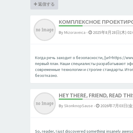
返信する
КОМПЛЕКСНОЕ ПРОЕКТИРО
By
Mizoraveica
-
2025年8月28日(木) 02:
Когда речь заходит о безопасности, [url=https://ww
первый план. Наши специалисты разрабатывают эф
современные технологии и строгие стандарты. Итог
безотказно.
HEY THERE, FRIEND, READ THI
By
SkonknopSause
-
2026年7月03日(金) 
So, reader, I just discovered something insanely awesom