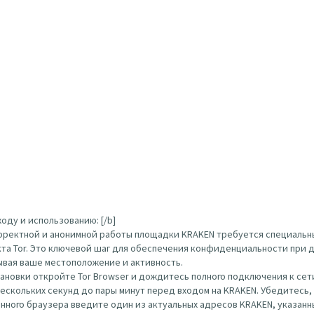
оду и использованию: [/b]
орректной и анонимной работы площадки KRAKEN требуется специальн
кта Tor. Это ключевой шаг для обеспечения конфиденциальности при д
ывая ваше местоположение и активность.
тановки откройте Tor Browser и дождитесь полного подключения к сети
нескольких секунд до пары минут перед входом на KRAKEN. Убедитесь
ого браузера введите один из актуальных адресов KRAKEN, указанных вы