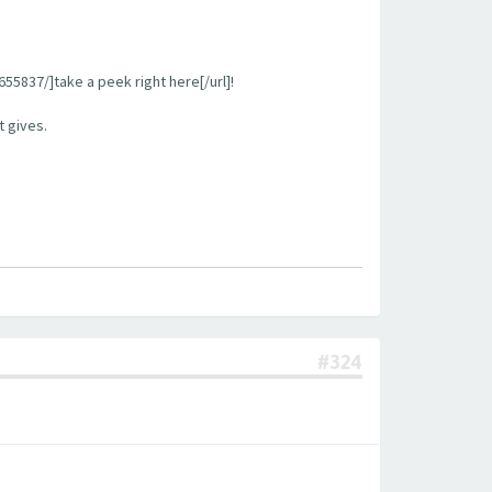
55837/]take a peek right here[/url]!
t gives.
#324