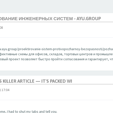
ВАНИЕ ИНЖЕНЕРНЫХ СИСТЕМ - AYU.GROUP
08
w.ayu.group/proektirovanie-sistem-protivopozharnoy-bezopasnosti/pozh
фективные схемы для офисов, складов, торговых центров и промышле
овый проект позволяет быстро пройти согласования и гарантирует, ч
S KILLER ARTICLE — IT'S PACKED WI
17:04
e, I had to shut my tabs and tell you.