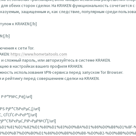
 для обеих сторон сделки. На KRAKEN функциональность сочетается 
сказуемым, защищенным и, как следствие, популярным среди пользова
упом к KRAKEN:[/b]
:[/b]
чения к сети Tor.
RAKEN:
https://www.hometaitools.com
 и сложный пароль, или авторизуйтесь в системе KRAKEN.
цию в настройках вашего профиля KRAKEN.
ность использования VPN-сервиса перед запуском Tor Browser.
 и рейтингу перед совершением сделки на KRAKEN.
 Р·Р°Р№С‚Рё[/url]
РЅ РјР°СЂРєРµС‚[/url]
 СЃСЃС‹Р»РєР°[/url]
РјР°СЂРєРµС‚РїР»РµР№СЃ[/url]
%D0%BD%D1%81%D1%82%D1%80%D1%83%D0%BA%D1%86%D0%B8%D1%8F
8%D0%B7%D0%B0%D1%86%D0%B8%D0%B8-%D0%B2-%D0%BB%D0%