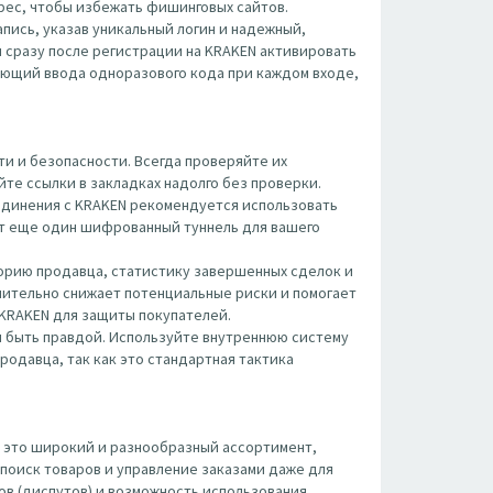
 адрес, чтобы избежать фишинговых сайтов.
пись, указав уникальный логин и надежный,
 сразу после регистрации на KRAKEN активировать
ующий ввода одноразового кода при каждом входе,
и и безопасности. Всегда проверяйте их
те ссылки в закладках надолго без проверки.
оединения с KRAKEN рекомендуется использовать
вит еще один шифрованный туннель для вашего
орию продавца, статистику завершенных сделок и
чительно снижает потенциальные риски и помогает
 KRAKEN для защиты покупателей.
 быть правдой. Используйте внутреннюю систему
родавца, так как это стандартная тактика
 это широкий и разнообразный ассортимент,
поиск товаров и управление заказами даже для
ов (диспутов) и возможность использования