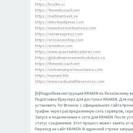
https://kra2kn.cc
https://thewebcoach.net
https://multihantverk.se
https://eleotinpilipinas.com
https://www.trustvietnamvisa.com
https://vietairexpress.com
https://erosiasexshop.com
https://arminkor.com
https://www.ayaestabilizadores.com
https://globalimprovementsolutions.ca
https://thewebcoach.net
https://vietnamairportassistance.com
https://masumi.life
https://www.ruralsatelliteservices.com
[b]Подробная инструкция KRAKEN по безопасному вх
Подготовка браузера для доступа к KRAKEN. Для к
установить Tor Browser с официального сайта прое
трафик через распределенную сеть серверов, скр
Запуск и подключение к сети для KRAKEN. После ус
статус соединения. Этот процесс может занять от 
Переход на сайт KRAKEN. В адресной строке запущенн