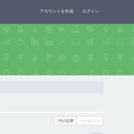
×
アカウントを作成
ログイン
P
7 件の記事
ページ
1
／
1