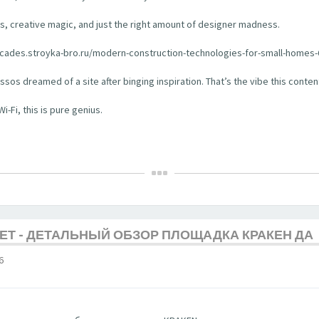
suals, creative magic, and just the right amount of designer madness.
t-facades.stroyka-bro.ru/modern-construction-technologies-for-small-homes-6
os dreamed of a site after binging inspiration. That’s the vibe this conten
Fi, this is pure genius.
ЕТ - ДЕТАЛЬНЫЙ ОБЗОР ПЛОЩАДКА КРАКЕН ДА
6