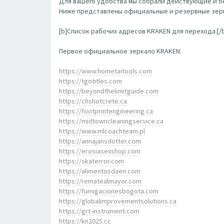
Для вашего удобства мы собрали действующие и бе
Ниже представлены официальные и резервные зерк
[b]Список рабочих адресов KRAKEN для перехода:[/
Первое официальное зеркало KRAKEN:
https://www.hometaitools.com
https://tgotitles.com
https://beyondthelimitguide.com
https://chshotcrete.ca
https://footprintengineering.ca
https://midtowncleaningservice.ca
https://www.mlcoachteam.pl
https://annajansdotter.com
https://erosiasexshop.com
https://skaterror.com
https://alimentosdaen.com
https://rematealmayor.com
https://fumigacionesbogota.com
https://globalimprovementsolutions.ca
https://grt-instrument.com
https://kn2025.cc