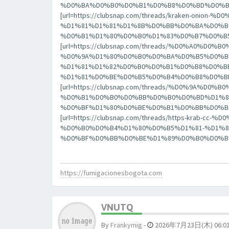
%D0%BA%D0%B0%D0%B1%D0%B8%D0%BD%D0%B5%D
[url=https://clubsnap.com/threads/kraken-
%D1%81%D1%81%D1%8B%D0%BB%D0%BA%D0%B0-
%D0%B1%D1%80%D0%B0%D1%83%D0%B7%D0%B5%D1%8
[url=https://clubsnap.com/threads/%D0%A
%D0%9A%D1%80%D0%B0%D0%BA%D0%B5%D0%BD
%D1%81%D1%82%D0%B0%D0%B1%D0%B8%D0%B
%D1%81%D0%BE%D0%B5%D0%B4%D0%B8%D0%BD%D0%
[url=https://clubsnap.com/threads/%D0%9
%D0%B1%D0%B0%D0%BB%D0%B0%D0%BD%D1%81
%D0%BF%D1%80%D0%BE%D0%B1%D0%BB%D0%B5%D0%
[url=https://clubsnap.com/threads/https-k
%D0%B0%D0%B4%D1%80%D0%B5%D1%81-%D1%8
%D0%BF%D0%BB%D0%BE%D1%89%D0%B0%D0%B4%D0%B
https://fumigacionesbogota.com
VNUTQ
By
Frankymig
-
2026年7月23日(木) 06:0