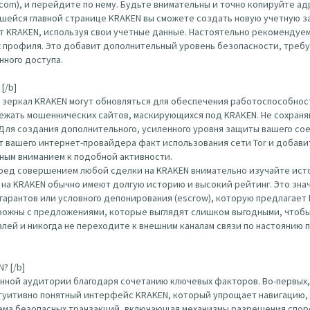
anrun.com), и перейдите по нему. Будьте внимательны и точно копируйте
шейся главной странице KRAKEN вы сможете создать новую учетную за
т KRAKEN, используя свои учетные данные. Настоятельно рекомендуем
х профиля. Это добавит дополнительный уровень безопасности, треб
нного доступа.
[/b]
 зеркал KRAKEN могут обновляться для обеспечения работоспособност
ежать мошеннических сайтов, маскирующихся под KRAKEN. Не сохраняй
 Для создания дополнительного, усиленного уровня защиты вашего с
 от вашего интернет-провайдера факт использования сети Tor и доба
нным вниманием к подобной активности.
еред совершением любой сделки на KRAKEN внимательно изучайте ист
на KRAKEN обычно имеют долгую историю и высокий рейтинг. Это зна
гарантов или условного депонирования (escrow), которую предлагает
ожны с предложениями, которые выглядят слишком выгодными, чтобы
ей и никогда не переходите к внешним каналам связи по настоянию п
? [/b]
нной аудитории благодаря сочетанию ключевых факторов. Во-первых,
туитивно понятный интерфейс KRAKEN, который упрощает навигацию, 
тема безопасных транзакций, включающая механизмы разрешения спор