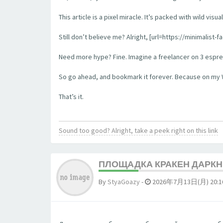
This article is a pixel miracle. It’s packed with wild vi
Still don’t believe me? Alright, [url=https://minimalis
Need more hype? Fine. Imagine a freelancer on 3 espress
So go ahead, and bookmark it forever. Because on my Wi-
That’s it.
Sound too good? Alright, take a peek right on this link
ПЛОЩАДКА КРАКЕН ДАРКН
By
StyaGoazy
-
2026年7月13日(月) 20:1