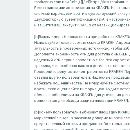
tarakanrun.com или [url= ,L][/url]https://kra-tarak
Регистрация или авторизация на KRAKEN. На открыв
сложный пароль, или войти в существующий аккаун
двухфакторную аутентификацию (2FA) в настройка
и защитит ваш аккаунт KRAKEN от несанкционирова
[b]Важные меры безопасности при работе с KRAKEN: 
Используйте только свежие ссылки KRAKEN. Адреса
актуальность в проверенных источниках, чтобы изб
Дополните анонимность VPN для доступа к KRAKEN.
надежный VPN-сервис совместно с Tor. Это скроет
трафика, что особенно важно в регионах с повыше
Проверяйте репутацию контрагентов на KRAKEN. П
отзывы других пользователей. Надежные продавцы 
избежать мошенничества. Не игнорируйте систему 
Критически оценивайте информацию. Будьте остор
обмена сообщениями на KRAKEN для уточнения детал
мошенников для обхода защиты площадки KRAKEN.
[b]Почему пользователи выбирают площадку KRAKEN
Маркетплейс KRAKEN заслужил доверие многочисле
представленный сотнями продавцов. Во-вторых, ин
новых пользователей. В-третьих, продуманная сис