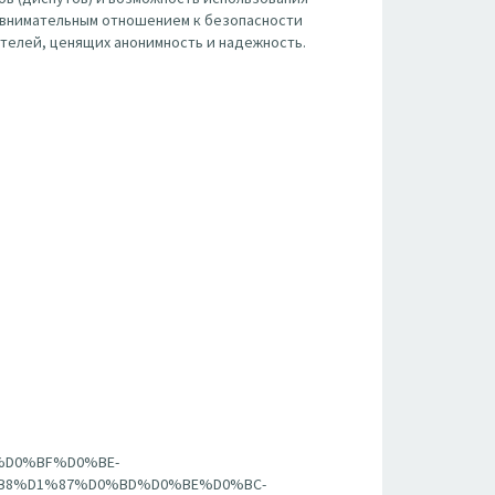
с внимательным отношением к безопасности
телей, ценящих анонимность и надежность.
-%D0%BF%D0%BE-
B8%D1%87%D0%BD%D0%BE%D0%BC-