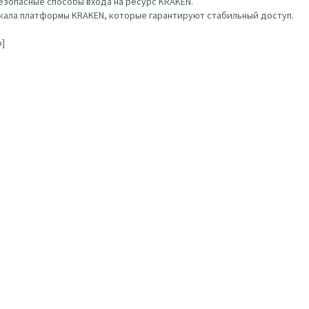
зопасные способы входа на ресурс KRAKEN.
ала платформы KRAKEN, которые гарантируют стабильный доступ.
b]