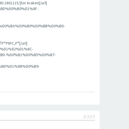
15/]tor kraken[/url]
0%BD%D0%B0%D1%8F-
]
80%D0%BA%D0%B0%D0%BB%D0%B0-
Р№С‚Р°[/url]
8%D1%82%D1%8C-
BD-%D0%B1%D0%B5%D0%B7-
D0%BD%D1%8B%D0%B9-
#349