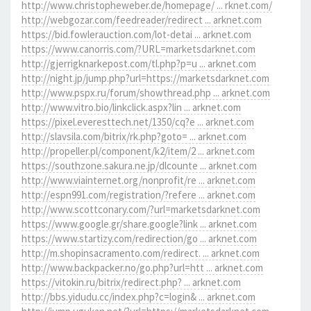
http://www.christopheweber.de/homepage/ ... rknet.com/
http://webgozar.com/feedreader/redirect ... arknet.com
https://bid.fowlerauction.com/lot-detai ... arknet.com
https://www.canorris.com/?URL=marketsdarknet.com
http://gjerrigknarkepost.com/tl.php?p=u ... arknet.com
http://night.jp/jump.php?url=https://marketsdarknet.com
http://www.pspx.ru/forum/showthread.php ... arknet.com
http://www.vitro.bio/linkclick.aspx?lin ... arknet.com
https://pixel.everesttech.net/1350/cq?e ... arknet.com
http://slavsila.com/bitrix/rk.php?goto= ... arknet.com
http://propeller.pl/component/k2/item/2 ... arknet.com
https://southzone.sakura.ne.jp/dlcounte ... arknet.com
http://www.viainternet.org/nonprofit/re ... arknet.com
http://espn991.com/registration/?refere ... arknet.com
http://www.scottconary.com/?url=marketsdarknet.com
https://www.google.gr/share.google?link ... arknet.com
https://www.startizy.com/redirection/go ... arknet.com
http://m.shopinsacramento.com/redirect. ... arknet.com
http://www.backpacker.no/go.php?url=htt ... arknet.com
https://vitokin.ru/bitrix/redirect.php? ... arknet.com
http://bbs.yidudu.cc/index.php?c=login& ... arknet.com