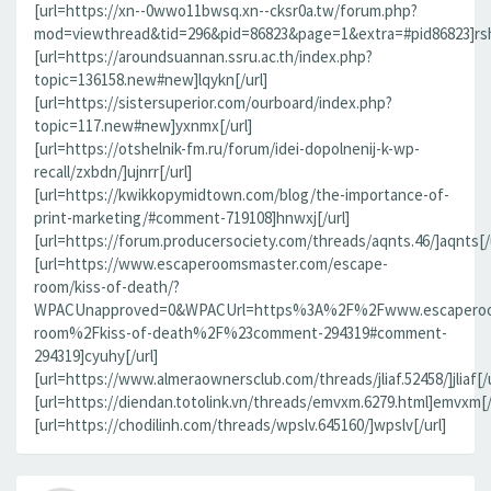
[url=https://xn--0wwo11bwsq.xn--cksr0a.tw/forum.php?
mod=viewthread&tid=296&pid=86823&page=1&extra=#pid86823]rsh
[url=https://aroundsuannan.ssru.ac.th/index.php?
topic=136158.new#new]lqykn[/url]
[url=https://sistersuperior.com/ourboard/index.php?
topic=117.new#new]yxnmx[/url]
[url=https://otshelnik-fm.ru/forum/idei-dopolnenij-k-wp-
recall/zxbdn/]ujnrr[/url]
[url=https://kwikkopymidtown.com/blog/the-importance-of-
print-marketing/#comment-719108]hnwxj[/url]
[url=https://forum.producersociety.com/threads/aqnts.46/]aqnts[/u
[url=https://www.escaperoomsmaster.com/escape-
room/kiss-of-death/?
WPACUnapproved=0&WPACUrl=https%3A%2F%2Fwww.escaperoo
room%2Fkiss-of-death%2F%23comment-294319#comment-
294319]cyuhy[/url]
[url=https://www.almeraownersclub.com/threads/jliaf.52458/]jliaf[/u
[url=https://diendan.totolink.vn/threads/emvxm.6279.html]emvxm[/
[url=https://chodilinh.com/threads/wpslv.645160/]wpslv[/url]