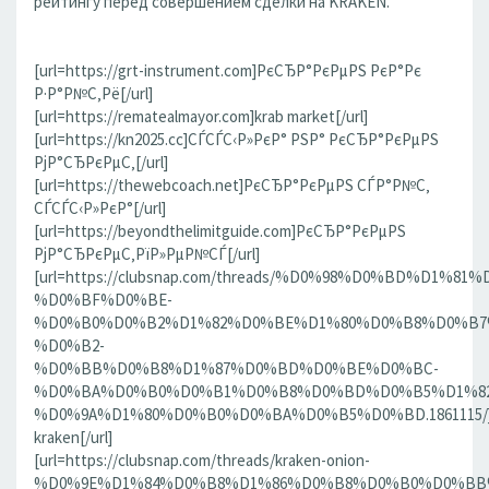
рейтингу перед совершением сделки на KRAKEN.
[url=https://grt-instrument.com]РєСЂР°РєРµРЅ РєР°Рє
Р·Р°Р№С‚Рё[/url]
[url=https://rematealmayor.com]krab market[/url]
[url=https://kn2025.cc]СЃСЃС‹Р»РєР° РЅР° РєСЂР°РєРµРЅ
РјР°СЂРєРµС‚[/url]
[url=https://thewebcoach.net]РєСЂР°РєРµРЅ СЃР°Р№С‚
СЃСЃС‹Р»РєР°[/url]
[url=https://beyondthelimitguide.com]РєСЂР°РєРµРЅ
РјР°СЂРєРµС‚РїР»РµР№СЃ[/url]
[url=https://clubsnap.com/threads/%D0%98%D0%BD%D
%D0%BF%D0%BE-
%D0%B0%D0%B2%D1%82%D0%BE%D1%80%D0%B8%D0%B7
%D0%B2-
%D0%BB%D0%B8%D1%87%D0%BD%D0%BE%D0%BC-
%D0%BA%D0%B0%D0%B1%D0%B8%D0%BD%D0%B5%D1%82
%D0%9A%D1%80%D0%B0%D0%BA%D0%B5%D0%BD.1861115/]
kraken[/url]
[url=https://clubsnap.com/threads/kraken-onion-
%D0%9E%D1%84%D0%B8%D1%86%D0%B8%D0%B0%D0%BB