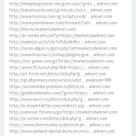
http://mmaplayground.com/goto.aspx?goto ... arknet.com
http://hairymound.com/cgi-bin/atc/out.c ... arknet.com
http://www.toysrus.com.sg/scripts/redir ... arknet.com
http://www.pointmaven.com/forward/?url= ... arknet.com
http://ime.nu/marketsdarknet.com/
http://ds-media.info/url?q=https://marketsdarknet.com
http://mailstat.us/tr/t/la7sfb3srlik9hz ... arknet.com
http://forum.allgaz.ru/goto.php?url=marketsdarknet.com
http://www.brastav.cz/eshop/plugins/gue ... arknet.com
https://tes-game.com/go?https://marketsdarknet.com/
http://armor35.ru/out.php?link=https:// ... arknet.com
http://art-fresh.net/bitrix/click.php?g ... arknet.com
http://hjn.dbprimary.com/service/util/l ... om&num=999
https://avtomatika-premium.ru/bitrix/re ... arknet.com
http://geilebookmarks.com/?goto=https:/ ... arknet.com
http://www.west-l.ru/bitrix/click.php?g ... arknet.com
http://m.shopinfairfax.com/redirect.asp ... arknet.com
http://samovar-forum.ru/go?https://marketsdarknet.com
http://rp-server.com/bitrix/click.php?g ... arknet.com
https://www.chernovskie.ru/bitrix/rk.ph ... arknet.com
http://www.wieland-dental.de/nc/en/reco ... arknet.com