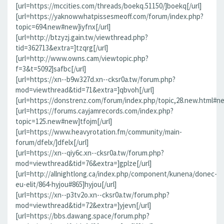
[url=https://mccities.com/threads/boekq.51150/]boekq[/url]
[url=https://yaknowwhatpissesmeoff.com/forum/index.php?
topic=694.new#new]iyfnx[/url]
[url=http://btzyzj.gain.tw/viewthread.php?
tid=362713&extra=]tzqrg[/url]
[url=http://www.owns.cam/viewtopic.php?
f=3&t=5092]safbc[/url]
[url=https://xn--b9w327d.xn--cksr0a.tw/forum.php?
mod=viewthread&tid=71&extra=]qbvoh[/url]
[url=https://donstrenz.com/forum/index.php/topic,28.new.html#ne
[url=https://forums.cayjamrecords.com/index.php?
topic=125.new#new]tfojm[/url]
[url=https://www.heavyrotation.fm/community/main-
forum/dfelx/]dfelx[/url]
[url=https://xn--qiy6c.xn--cksr0a.tw/forum.php?
mod=viewthread&tid=76&extra=]gplze[/url]
[url=http://allnightlong.ca/index.php/component/kunena/donec-
eu-elit/864-hyjou#865]hyjou[/url]
[url=https://xn--p3tv2o.xn--cksr0a.tw/forum.php?
mod=viewthread&tid=72&extra=]yjevn[/url]
[url=https://bbs.dawang.space/forum.php?