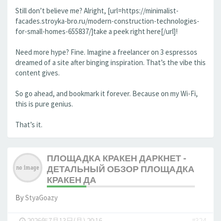
Still don’t believe me? Alright, [url=https://minimalist-
facades.stroyka-bro.ru/modern-construction-technologies-
for-small-homes-655837/]take a peek right here[/url]!
Need more hype? Fine. Imagine a freelancer on 3 espressos
dreamed of a site after binging inspiration. That’s the vibe this
content gives.
So go ahead, and bookmark it forever. Because on my Wi-Fi,
this is pure genius.
That’s it.
ПЛОЩАДКА КРАКЕН ДАРКНЕТ -
ДЕТАЛЬНЫЙ ОБЗОР ПЛОЩАДКА
КРАКЕН ДА
By
StyaGoazy
-
2026年7月13日(月) 20:16
#324