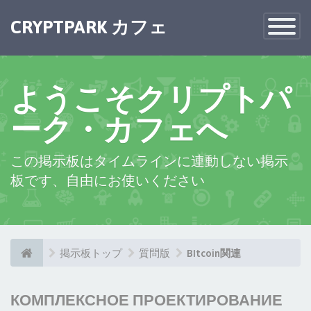
CRYPTPARK カフェ
Toggle
Navigatio
ようこそクリプトパ
ーク・カフェへ
この掲示板はタイムラインに連動しない掲示
板です、自由にお使いください
掲示板トップ
質問版
BItcoin関連
КОМПЛЕКСНОЕ ПРОЕКТИРОВАНИЕ