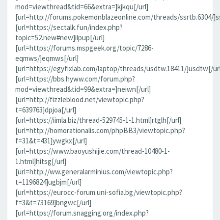
mod=viewthread&tid=66&extra=]kjkqu[/url]
[url=http://forums.pokemonblazeonline.com/threads/ssrtb.6304/]ss
[url=https://sectalk.fun/index.php?
topic=52.new#new]ilpup[/url]
[url=https://forums.mspgeek.org/topic/7286-
eqmws/]eqmws[/url]
[url=https://egyfixlab.com/laptop/threads/usdtw.18411/]usdtw[/url
[url=https://bbs.hyww.com/forum.php?
mod=viewthread&tid=99&extra=]neiwn[/url]
[url=http://fizzleblood.net/viewtopic.php?
t=639763]dpjoa[/url]
[url=https://iimla.biz/thread-529745-1-1.html]rtglh[/url]
[url=http://homorationalis.com/phpBB3/viewtopic.php?
f=31&t=431]ywgkx[/url]
[url=https://www.baoyushijie.com/thread-10480-1-
1.html]hitsg[/url]
[url=http://ww.generalarminius.com/viewtopic.php?
t=1196824]ugbjm[/url]
[url=https://eurocc-forum.uni-sofia.bg/viewtopic.php?
f=3&t=73169]bngwc[/url]
[url=https://forum.snagging.org/index.php?