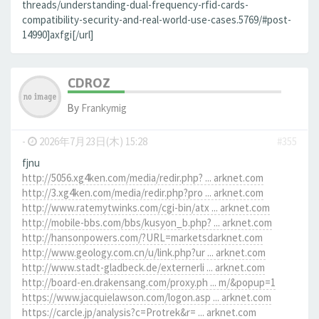
threads/understanding-dual-frequency-rfid-cards-
compatibility-security-and-real-world-use-cases.5769/#post-
14990]axfgi[/url]
CDROZ
By
Frankymig
-
2026年7月23日(木) 15:28
#355
fjnu
http://5056.xg4ken.com/media/redir.php? ... arknet.com
http://3.xg4ken.com/media/redir.php?pro ... arknet.com
http://www.ratemytwinks.com/cgi-bin/atx ... arknet.com
http://mobile-bbs.com/bbs/kusyon_b.php? ... arknet.com
http://hansonpowers.com/?URL=marketsdarknet.com
http://www.geology.com.cn/u/link.php?ur ... arknet.com
http://www.stadt-gladbeck.de/externerli ... arknet.com
http://board-en.drakensang.com/proxy.ph ... m/&popup=1
https://www.jacquielawson.com/logon.asp ... arknet.com
https://carcle.jp/analysis?c=Protrek&r= ... arknet.com