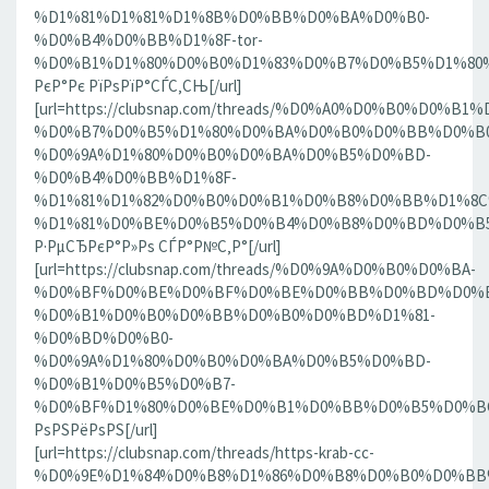
%D1%81%D1%81%D1%8B%D0%BB%D0%BA%D0%B0-
%D0%B4%D0%BB%D1%8F-tor-
%D0%B1%D1%80%D0%B0%D1%83%D0%B7%D0%B5%D1%80%D0
РєР°Рє РїРѕРїР°СЃС‚СЊ[/url]
[url=https://clubsnap.com/threads/%D0%A0%D0%B0%D0%
%D0%B7%D0%B5%D1%80%D0%BA%D0%B0%D0%BB%D0%B0
%D0%9A%D1%80%D0%B0%D0%BA%D0%B5%D0%BD-
%D0%B4%D0%BB%D1%8F-
%D1%81%D1%82%D0%B0%D0%B1%D0%B8%D0%BB%D1%8
%D1%81%D0%BE%D0%B5%D0%B4%D0%B8%D0%BD%D0%B5%D0
Р·РµСЂРєР°Р»Рѕ СЃР°Р№С‚Р°[/url]
[url=https://clubsnap.com/threads/%D0%9A%D0%B0%D0%BA-
%D0%BF%D0%BE%D0%BF%D0%BE%D0%BB%D0%BD%D0%B
%D0%B1%D0%B0%D0%BB%D0%B0%D0%BD%D1%81-
%D0%BD%D0%B0-
%D0%9A%D1%80%D0%B0%D0%BA%D0%B5%D0%BD-
%D0%B1%D0%B5%D0%B7-
%D0%BF%D1%80%D0%BE%D0%B1%D0%BB%D0%B5%D0%BC.18
РѕРЅРёРѕРЅ[/url]
[url=https://clubsnap.com/threads/https-krab-cc-
%D0%9E%D1%84%D0%B8%D1%86%D0%B8%D0%B0%D0%BB