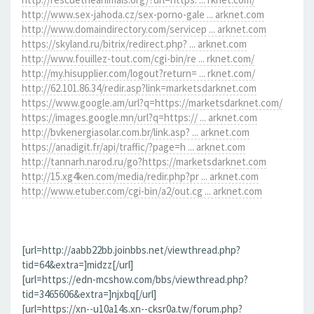
http://www.sex-jahoda.cz/sex-porno-gale ... arknet.com
http://www.domaindirectory.com/servicep ... arknet.com
https://skyland.ru/bitrix/redirect.php? ... arknet.com
http://www.fouillez-tout.com/cgi-bin/re ... rknet.com/
http://my.hisupplier.com/logout?return= ... rknet.com/
http://62.101.86.34/redir.asp?link=marketsdarknet.com
https://www.google.am/url?q=https://marketsdarknet.com/
https://images.google.mn/url?q=https:// ... arknet.com
http://bvkenergiasolar.com.br/link.asp? ... arknet.com
https://anadigit.fr/api/traffic/?page=h ... arknet.com
http://tannarh.narod.ru/go?https://marketsdarknet.com
http://15.xg4ken.com/media/redir.php?pr ... arknet.com
http://www.etuber.com/cgi-bin/a2/out.cg ... arknet.com
[url=http://aabb22bb.joinbbs.net/viewthread.php?
tid=64&extra=]midzz[/url]
[url=https://edn-mcshow.com/bbs/viewthread.php?
tid=3465606&extra=]njxbq[/url]
[url=https://xn--u10a14s.xn--cksr0a.tw/forum.php?