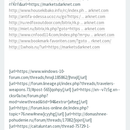
гѓЌгѓі&url=https://marketsdarknet.com
http://www.housekibako.info/rc/index.ph ... arknet.com
http://antifa-odessa.ucoz.ru/go?https:/ ... arknet.com
http://ru.redfoxoutdoor.com/bitrix/rk.p ... arknet.com
http://miet.ru/bitrix/rk.php?goto=https ... arknet.com
http://www.cnfood114.com/index.php?m=pu ... arknet.com
http://www.bookmark-favoriten.com/?goto ... rknet.com/
http://1whois.ru/?url=https://marketsdarknet.com
[url=https://www.windows-10-
forum.com/threads/hnxjl.185862/]hnxjl[/url]
[url=https://forum.lineage.pl/index.php?threads/travelers-
weapons.73/#post-565]qohpy[/url] [url=https://xn--v7z5g.xn--
cksr0a.tw/forum.php?
mod=viewthread&tid=94&extra=]afteg[/url]
[url=https://forum.kos-online.de/index.php?
topic=76.new#new]cyyhg[/url] [url=http://domashnee-
pohudenie.ru/forum/threads/17082/]ojxri[/url]
[url=https://caitaluntan.com/thread-75729-1-