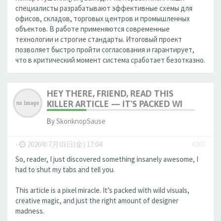
специалисты разрабатывают эффективные схемы для
офисов, складов, торговых центров и промышленных
объектов. В работе применяются современные
технологии и строгие стандарты. Итоговый проект
позволяет быстро пройти согласования и гарантирует,
что в критический момент система сработает безотказно.
HEY THERE, FRIEND, READ THIS
KILLER ARTICLE — IT'S PACKED WI
By
SkonknopSause
-
2026年7月03日(金) 17:04
#307
So, reader, I just discovered something insanely awesome, I
had to shut my tabs and tell you.
This article is a pixel miracle. It’s packed with wild visuals,
creative magic, and just the right amount of designer
madness.