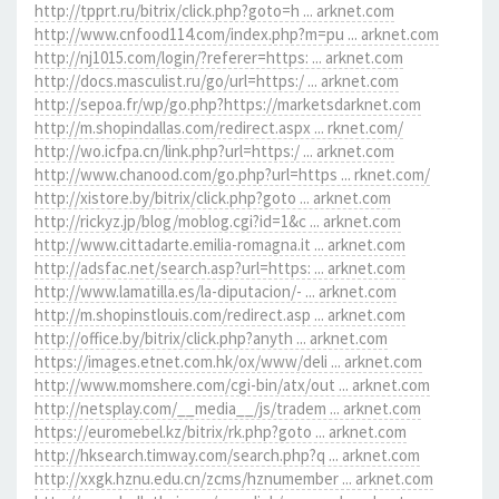
http://tpprt.ru/bitrix/click.php?goto=h ... arknet.com
http://www.cnfood114.com/index.php?m=pu ... arknet.com
http://nj1015.com/login/?referer=https: ... arknet.com
http://docs.masculist.ru/go/url=https:/ ... arknet.com
http://sepoa.fr/wp/go.php?https://marketsdarknet.com
http://m.shopindallas.com/redirect.aspx ... rknet.com/
http://wo.icfpa.cn/link.php?url=https:/ ... arknet.com
http://www.chanood.com/go.php?url=https ... rknet.com/
http://xistore.by/bitrix/click.php?goto ... arknet.com
http://rickyz.jp/blog/moblog.cgi?id=1&c ... arknet.com
http://www.cittadarte.emilia-romagna.it ... arknet.com
http://adsfac.net/search.asp?url=https: ... arknet.com
http://www.lamatilla.es/la-diputacion/- ... arknet.com
http://m.shopinstlouis.com/redirect.asp ... arknet.com
http://office.by/bitrix/click.php?anyth ... arknet.com
https://images.etnet.com.hk/ox/www/deli ... arknet.com
http://www.momshere.com/cgi-bin/atx/out ... arknet.com
http://netsplay.com/__media__/js/tradem ... arknet.com
https://euromebel.kz/bitrix/rk.php?goto ... arknet.com
http://hksearch.timway.com/search.php?q ... arknet.com
http://xxgk.hznu.edu.cn/zcms/hznumember ... arknet.com