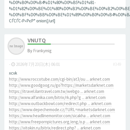
%D0%B0%D0%B4%D1%80%D0%B5%D1%81-
%D1%82%D0%BE%D1%80%D0%B3%D0%BE%D0%B2%D0%BE
%D0%BF%D0%BB%D0%BE%D1%89%D0%B0%D0%B4%D0%BA%D0
СЃСЃС‹Р»РєР° onion[/url]
VNUTQ
By
Frankymig
-
2026年7月23日(木) 06:01
#349
xcvk
http://www.roccotube.com/cgi-bin/at3/ou ... arknet.com
http://www.goodgoog.ru/go?https://marketsdarknet.com
https://itravel.ilantravel.com.tw/webgo ... arknet.com
http://www.alfanika.com/bitrix/rk.php?g ... arknet.com
http://www.outbackbowl.com/redirect.php ... arknet.com
https://www.depechemode.cz/?URL=marketsdarknet.com
https://www.headlinemonitor.com/sicakha ... arknet.com
http://www.freepornpictures.org/eng/o.p ... arknet.com
https://vitokin.ru/bitrix/redirect.php? ... arknet.com