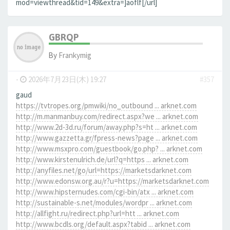
mod=viewthread&tid=149&extra=]aoflf[/url]
GBRQP
By
Frankymig
-
2026年7月23日(木) 19:27
#357
gaud
https://tvtropes.org/pmwiki/no_outbound ... arknet.com
http://m.manmanbuy.com/redirect.aspx?we ... arknet.com
http://www.2d-3d.ru/forum/away.php?s=ht ... arknet.com
http://www.gazzetta.gr/fpress-news?page ... arknet.com
http://www.msxpro.com/guestbook/go.php? ... arknet.com
http://www.kirstenulrich.de/url?q=https ... arknet.com
http://anyfiles.net/go/url=https://marketsdarknet.com
http://www.edonsw.org.au/r?u=https://marketsdarknet.com
http://www.hipsternudes.com/cgi-bin/atx ... arknet.com
http://sustainable-s.net/modules/wordpr ... arknet.com
http://allfight.ru/redirect.php?url=htt ... arknet.com
http://www.bcdls.org/default.aspx?tabid ... arknet.com