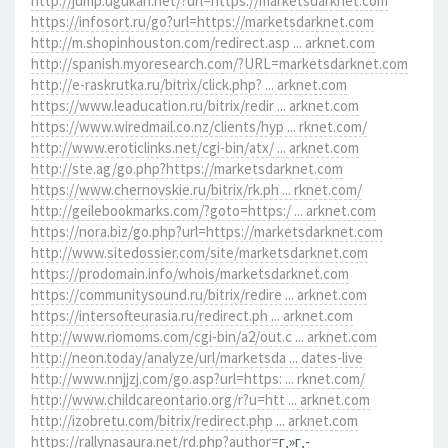
http://jump.ugukan.net/?url=https://marketsdarknet.com
https://infosort.ru/go?url=https://marketsdarknet.com
http://m.shopinhouston.com/redirect.asp ... arknet.com
http://spanish.myoresearch.com/?URL=marketsdarknet.com
http://e-raskrutka.ru/bitrix/click.php? ... arknet.com
https://www.leaducation.ru/bitrix/redir ... arknet.com
https://www.wiredmail.co.nz/clients/hyp ... rknet.com/
http://www.eroticlinks.net/cgi-bin/atx/ ... arknet.com
http://ste.ag/go.php?https://marketsdarknet.com
https://www.chernovskie.ru/bitrix/rk.ph ... rknet.com/
http://geilebookmarks.com/?goto=https:/ ... arknet.com
https://nora.biz/go.php?url=https://marketsdarknet.com
http://www.sitedossier.com/site/marketsdarknet.com
https://prodomain.info/whois/marketsdarknet.com
https://communitysound.ru/bitrix/redire ... arknet.com
https://intersofteurasia.ru/redirect.ph ... arknet.com
http://www.riomoms.com/cgi-bin/a2/out.c ... arknet.com
http://neon.today/analyze/url/marketsda ... dates-live
http://www.nnjjzj.com/go.asp?url=https: ... rknet.com/
http://www.childcareontario.org/r?u=htt ... arknet.com
http://izobretu.com/bitrix/redirect.php ... arknet.com
https://rallynasaura.net/rd.php?author=
г‚»г‚­