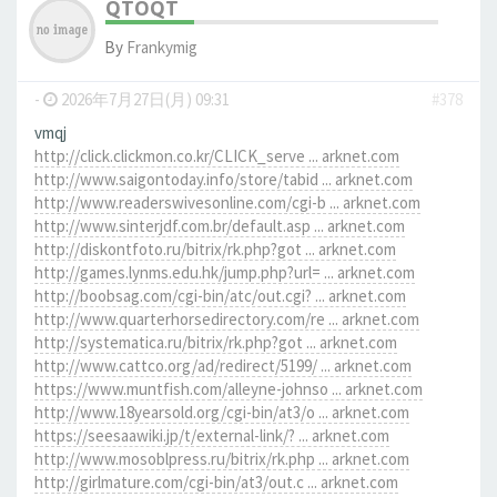
QTOQT
By
Frankymig
-
2026年7月27日(月) 09:31
#378
vmqj
http://click.clickmon.co.kr/CLICK_serve ... arknet.com
http://www.saigontoday.info/store/tabid ... arknet.com
http://www.readerswivesonline.com/cgi-b ... arknet.com
http://www.sinterjdf.com.br/default.asp ... arknet.com
http://diskontfoto.ru/bitrix/rk.php?got ... arknet.com
http://games.lynms.edu.hk/jump.php?url= ... arknet.com
http://boobsag.com/cgi-bin/atc/out.cgi? ... arknet.com
http://www.quarterhorsedirectory.com/re ... arknet.com
http://systematica.ru/bitrix/rk.php?got ... arknet.com
http://www.cattco.org/ad/redirect/5199/ ... arknet.com
https://www.muntfish.com/alleyne-johnso ... arknet.com
http://www.18yearsold.org/cgi-bin/at3/o ... arknet.com
https://seesaawiki.jp/t/external-link/? ... arknet.com
http://www.mosoblpress.ru/bitrix/rk.php ... arknet.com
http://girlmature.com/cgi-bin/at3/out.c ... arknet.com