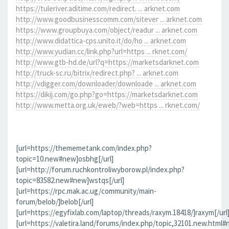
https://tuleriver.aditime.com/redirect. ... arknet.com
http://www.goodbusinesscomm.com/sitever ... arknet.com
https://www.groupbuya.com/object/readur ... arknet.com
http://www.didattica-cps.unito.it/do/ho ... arknet.com
http://www.yudian.cc/link.php?url=https ... rknet.com/
http://www.gtb-hd.de/url?q=https://marketsdarknet.com
http://truck-sc.ru/bitrix/redirect.php? ... arknet.com
http://vdigger.com/downloader/downloade ... arknet.com
https://dikij.com/go.php?go=https://marketsdarknet.com
http://www.metta.org.uk/eweb/?web=https ... rknet.com/
[url=https://thememetank.com/index.php?
topic=10.new#new]osbhg[/url]
[url=http://forum.ruchkontroliwyborow.pl/index.php?
topic=83582.new#new]wstqs[/url]
[url=https://rpc.mak.ac.ug/community/main-
forum/belob/]belob[/url]
[url=https://egyfixlab.com/laptop/threads/raxym.18418/]raxym[/url
[url=https://valetira.land/forums/index.php/topic,32101.new.html#n