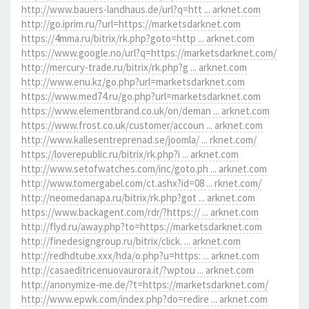
http://www.bauers-landhaus.de/url?q=htt ... arknet.com
http://go.iprim.ru/?url=https://marketsdarknet.com
https://4mma.ru/bitrix/rk.php?goto=http ... arknet.com
https://www.google.no/url?q=https://marketsdarknet.com/
http://mercury-trade.ru/bitrix/rk.php?g ... arknet.com
http://www.enu.kz/go.php?url=marketsdarknet.com
https://www.med74.ru/go.php?url=marketsdarknet.com
https://www.elementbrand.co.uk/on/deman ... arknet.com
https://www.frost.co.uk/customer/accoun ... arknet.com
http://www.kallesentreprenad.se/joomla/ ... rknet.com/
https://loverepublic.ru/bitrix/rk.php?i ... arknet.com
http://www.setofwatches.com/inc/goto.ph ... arknet.com
http://www.tomergabel.com/ct.ashx?id=08 ... rknet.com/
http://neomedanapa.ru/bitrix/rk.php?got ... arknet.com
https://www.backagent.com/rdr/?https:// ... arknet.com
http://flyd.ru/away.php?to=https://marketsdarknet.com
http://finedesigngroup.ru/bitrix/click. ... arknet.com
http://redhdtube.xxx/hda/o.php?u=https: ... arknet.com
http://casaeditricenuovaurora.it/?wptou ... arknet.com
http://anonymize-me.de/?t=https://marketsdarknet.com/
http://www.epwk.com/index.php?do=redire ... arknet.com