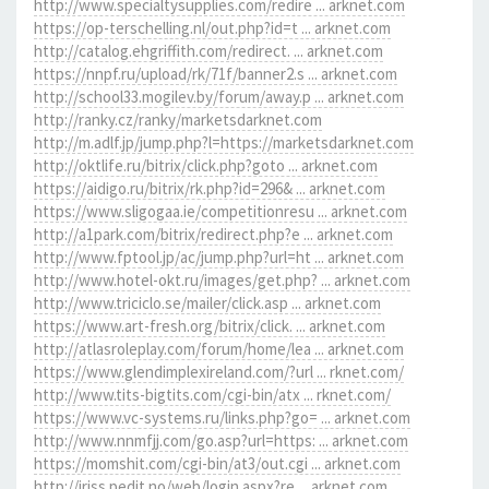
http://www.specialtysupplies.com/redire ... arknet.com
https://op-terschelling.nl/out.php?id=t ... arknet.com
http://catalog.ehgriffith.com/redirect. ... arknet.com
https://nnpf.ru/upload/rk/71f/banner2.s ... arknet.com
http://school33.mogilev.by/forum/away.p ... arknet.com
http://ranky.cz/ranky/marketsdarknet.com
http://m.adlf.jp/jump.php?l=https://marketsdarknet.com
http://oktlife.ru/bitrix/click.php?goto ... arknet.com
https://aidigo.ru/bitrix/rk.php?id=296& ... arknet.com
https://www.sligogaa.ie/competitionresu ... arknet.com
http://a1park.com/bitrix/redirect.php?e ... arknet.com
http://www.fptool.jp/ac/jump.php?url=ht ... arknet.com
http://www.hotel-okt.ru/images/get.php? ... arknet.com
http://www.triciclo.se/mailer/click.asp ... arknet.com
https://www.art-fresh.org/bitrix/click. ... arknet.com
http://atlasroleplay.com/forum/home/lea ... arknet.com
https://www.glendimplexireland.com/?url ... rknet.com/
http://www.tits-bigtits.com/cgi-bin/atx ... rknet.com/
https://www.vc-systems.ru/links.php?go= ... arknet.com
http://www.nnmfjj.com/go.asp?url=https: ... arknet.com
https://momshit.com/cgi-bin/at3/out.cgi ... arknet.com
http://iriss.pedit.no/web/login.aspx?re ... arknet.com