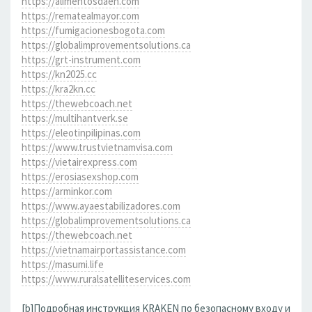
https://alimentosdaen.com
https://rematealmayor.com
https://fumigacionesbogota.com
https://globalimprovementsolutions.ca
https://grt-instrument.com
https://kn2025.cc
https://kra2kn.cc
https://thewebcoach.net
https://multihantverk.se
https://eleotinpilipinas.com
https://www.trustvietnamvisa.com
https://vietairexpress.com
https://erosiasexshop.com
https://arminkor.com
https://www.ayaestabilizadores.com
https://globalimprovementsolutions.ca
https://thewebcoach.net
https://vietnamairportassistance.com
https://masumi.life
https://www.ruralsatelliteservices.com
[b]Подробная инструкция KRAKEN по безопасному входу и