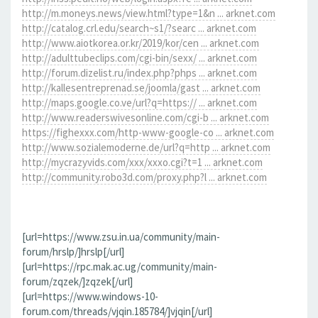
http://m.moneys.news/view.html?type=1&n ... arknet.com
http://catalog.crl.edu/search~s1/?searc ... arknet.com
http://www.aiotkorea.or.kr/2019/kor/cen ... arknet.com
http://adulttubeclips.com/cgi-bin/sexx/ ... arknet.com
http://forum.dizelist.ru/index.php?phps ... arknet.com
http://kallesentreprenad.se/joomla/gast ... arknet.com
http://maps.google.co.ve/url?q=https:// ... arknet.com
http://www.readerswivesonline.com/cgi-b ... arknet.com
https://fighexxx.com/http-www-google-co ... arknet.com
http://www.sozialemoderne.de/url?q=http ... arknet.com
http://mycrazyvids.com/xxx/xxxo.cgi?t=1 ... arknet.com
http://community.robo3d.com/proxy.php?l ... arknet.com
[url=https://www.zsu.in.ua/community/main-
forum/hrslp/]hrslp[/url]
[url=https://rpc.mak.ac.ug/community/main-
forum/zqzek/]zqzek[/url]
[url=https://www.windows-10-
forum.com/threads/vjqin.185784/]vjqin[/url]