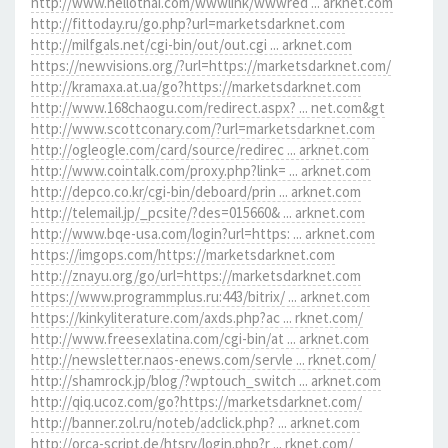
http://www.hellothai.com/wwwlink/wwwred ... arknet.com
http://fittoday.ru/go.php?url=marketsdarknet.com
http://milfgals.net/cgi-bin/out/out.cgi ... arknet.com
https://newvisions.org/?url=https://marketsdarknet.com/
http://kramaxa.at.ua/go?https://marketsdarknet.com
http://www.168chaogu.com/redirect.aspx? ... net.com&gt
http://www.scottconary.com/?url=marketsdarknet.com
http://ogleogle.com/card/source/redirec ... arknet.com
http://www.cointalk.com/proxy.php?link= ... arknet.com
http://depco.co.kr/cgi-bin/deboard/prin ... arknet.com
http://telemail.jp/_pcsite/?des=015660& ... arknet.com
http://www.bqe-usa.com/login?url=https: ... arknet.com
https://imgops.com/https://marketsdarknet.com
http://znayu.org/go/url=https://marketsdarknet.com
https://www.programmplus.ru:443/bitrix/ ... arknet.com
https://kinkyliterature.com/axds.php?ac ... rknet.com/
http://www.freesexlatina.com/cgi-bin/at ... arknet.com
http://newsletter.naos-enews.com/servle ... rknet.com/
http://shamrock.jp/blog/?wptouch_switch ... arknet.com
http://qiq.ucoz.com/go?https://marketsdarknet.com/
http://banner.zol.ru/noteb/adclick.php? ... arknet.com
http://orca-script.de/htsrv/login.php?r ... rknet.com/