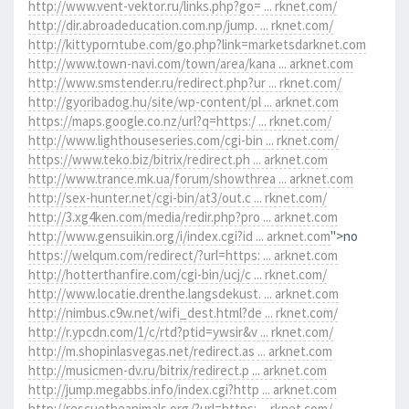
http://www.vent-vektor.ru/links.php?go= ... rknet.com/
http://dir.abroadeducation.com.np/jump. ... rknet.com/
http://kittyporntube.com/go.php?link=marketsdarknet.com
http://www.town-navi.com/town/area/kana ... arknet.com
http://www.smstender.ru/redirect.php?ur ... rknet.com/
http://gyoribadog.hu/site/wp-content/pl ... arknet.com
https://maps.google.co.nz/url?q=https:/ ... rknet.com/
http://www.lighthouseseries.com/cgi-bin ... rknet.com/
https://www.teko.biz/bitrix/redirect.ph ... arknet.com
http://www.trance.mk.ua/forum/showthrea ... arknet.com
http://sex-hunter.net/cgi-bin/at3/out.c ... rknet.com/
http://3.xg4ken.com/media/redir.php?pro ... arknet.com
http://www.gensuikin.org/i/index.cgi?id ... arknet.com
">no
https://welqum.com/redirect/?url=https: ... arknet.com
http://hotterthanfire.com/cgi-bin/ucj/c ... rknet.com/
http://www.locatie.drenthe.langsdekust. ... arknet.com
http://nimbus.c9w.net/wifi_dest.html?de ... rknet.com/
http://r.ypcdn.com/1/c/rtd?ptid=ywsir&v ... rknet.com/
http://m.shopinlasvegas.net/redirect.as ... arknet.com
http://musicmen-dv.ru/bitrix/redirect.p ... arknet.com
http://jump.megabbs.info/index.cgi?http ... arknet.com
http://rescuetheanimals.org/?url=https: ... rknet.com/