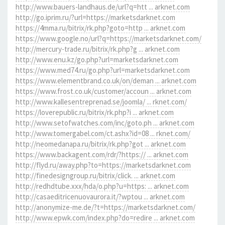
http://www.bauers-landhaus.de/url?q=htt ... arknet.com
http://go.iprim.ru/?url=https://marketsdarknet.com
https://4mma.ru/bitrix/rk.php?goto=http ... arknet.com
https://www.google.no/url?q=https://marketsdarknet.com/
http://mercury-trade.ru/bitrix/rk.php?g ... arknet.com
http://www.enu.kz/go.php?url=marketsdarknet.com
https://www.med74.ru/go.php?url=marketsdarknet.com
https://www.elementbrand.co.uk/on/deman ... arknet.com
https://www.frost.co.uk/customer/accoun ... arknet.com
http://www.kallesentreprenad.se/joomla/ ... rknet.com/
https://loverepublic.ru/bitrix/rk.php?i ... arknet.com
http://www.setofwatches.com/inc/goto.ph ... arknet.com
http://www.tomergabel.com/ct.ashx?id=08 ... rknet.com/
http://neomedanapa.ru/bitrix/rk.php?got ... arknet.com
https://www.backagent.com/rdr/?https:// ... arknet.com
http://flyd.ru/away.php?to=https://marketsdarknet.com
http://finedesigngroup.ru/bitrix/click. ... arknet.com
http://redhdtube.xxx/hda/o.php?u=https: ... arknet.com
http://casaeditricenuovaurora.it/?wptou ... arknet.com
http://anonymize-me.de/?t=https://marketsdarknet.com/
http://www.epwk.com/index.php?do=redire ... arknet.com