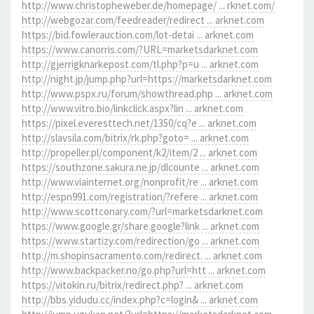
http://www.christopheweber.de/homepage/ ... rknet.com/
http://webgozar.com/feedreader/redirect ... arknet.com
https://bid.fowlerauction.com/lot-detai ... arknet.com
https://www.canorris.com/?URL=marketsdarknet.com
http://gjerrigknarkepost.com/tl.php?p=u ... arknet.com
http://night.jp/jump.php?url=https://marketsdarknet.com
http://www.pspx.ru/forum/showthread.php ... arknet.com
http://www.vitro.bio/linkclick.aspx?lin ... arknet.com
https://pixel.everesttech.net/1350/cq?e ... arknet.com
http://slavsila.com/bitrix/rk.php?goto= ... arknet.com
http://propeller.pl/component/k2/item/2 ... arknet.com
https://southzone.sakura.ne.jp/dlcounte ... arknet.com
http://www.viainternet.org/nonprofit/re ... arknet.com
http://espn991.com/registration/?refere ... arknet.com
http://www.scottconary.com/?url=marketsdarknet.com
https://www.google.gr/share.google?link ... arknet.com
https://www.startizy.com/redirection/go ... arknet.com
http://m.shopinsacramento.com/redirect. ... arknet.com
http://www.backpacker.no/go.php?url=htt ... arknet.com
https://vitokin.ru/bitrix/redirect.php? ... arknet.com
http://bbs.yidudu.cc/index.php?c=login& ... arknet.com