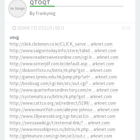
QTOQT
By
Frankymig
-
2026年7月27日(月) 09:31
#378
vmqj
http://click.clickmon.co.kr/CLICK_serve ... arknet.com
http://www.saigontoday.info/store/tabid ... arknet.com
http://www.readerswivesonline.com/cgi-b ... arknet.com
http://www.sinterjdf.com.br/default.asp ... arknet.com
http://diskontfoto.ru/bitrix/rk.php?got ... arknet.com
http://games.lynms.edu.hk/jump.php?url= ... arknet.com
http://boobsag.com/cgi-bin/atc/out.cgi? ... arknet.com
http://www.quarterhorsedirectory.com/re ... arknet.com
http://systematica.ru/bitrix/rk.php?got ... arknet.com
http://www.cattco.org/ad/redirect/5199/ ... arknet.com
https://www.muntfish.com/alleyne-johnso ... arknet.com
http://www.18yearsold.org/cgi-bin/at3/o ... arknet.com
https://seesaawiki.jp/t/external-link/? ... arknet.com
http://www.mosoblpress.ru/bitrix/rk.php ... arknet.com
http://girlmature.com/cgi-bin/at3/out.c ... arknet.com