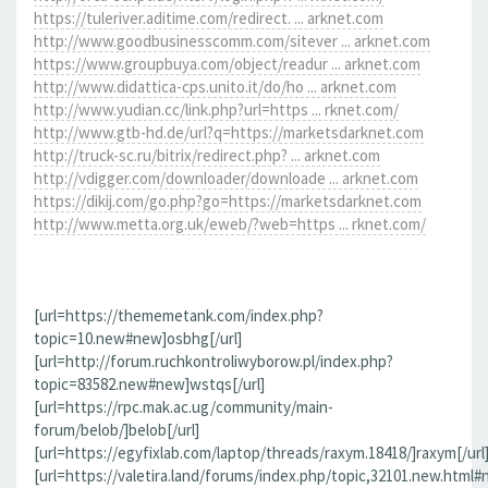
https://tuleriver.aditime.com/redirect. ... arknet.com
http://www.goodbusinesscomm.com/sitever ... arknet.com
https://www.groupbuya.com/object/readur ... arknet.com
http://www.didattica-cps.unito.it/do/ho ... arknet.com
http://www.yudian.cc/link.php?url=https ... rknet.com/
http://www.gtb-hd.de/url?q=https://marketsdarknet.com
http://truck-sc.ru/bitrix/redirect.php? ... arknet.com
http://vdigger.com/downloader/downloade ... arknet.com
https://dikij.com/go.php?go=https://marketsdarknet.com
http://www.metta.org.uk/eweb/?web=https ... rknet.com/
[url=https://thememetank.com/index.php?
topic=10.new#new]osbhg[/url]
[url=http://forum.ruchkontroliwyborow.pl/index.php?
topic=83582.new#new]wstqs[/url]
[url=https://rpc.mak.ac.ug/community/main-
forum/belob/]belob[/url]
[url=https://egyfixlab.com/laptop/threads/raxym.18418/]raxym[/url
[url=https://valetira.land/forums/index.php/topic,32101.new.html#n