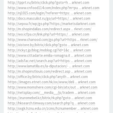
http://tpprt.ru/bitrix/click.php?goto=h ... arknet.com
http://www.cnfood114.com/index.php?m=pu ... arknet.com
http://nj1015.com/login/?referer=https: ... arknet.com
http://docs.masculist.ru/go/url=https:/ ... arknet.com
http://sepoa.fr/wp/go.php?https://marketsdarknet.com
http://m.shopindallas.com/redirect.aspx ... rknet.com/
http://wo.icfpa.cn/link.php?url=https:/ ... arknet.com
http://www.chanood.com/go.php?url=https ... rknet.com/
http://xistore.by/bitrix/click.php?goto ... arknet.com
http://rickyz.jp/blog/moblog.cgi?id=1&c ... arknet.com
http://www.cittadarte.emilia-romagna.it ... arknet.com
http://adsfac.net/search.asp?url=https: ... arknet.com
http://www.lamatilla.es/la-diputacion/- ... arknet.com
http://m.shopinstlouis.com/redirect.asp ... arknet.com
http://office.by/bitrix/click.php?anyth ... arknet.com
https://images.etnet.com.hk/ox/www/deli ... arknet.com
http://www.momshere.com/cgi-bin/atx/out ... arknet.com
http://netsplay.com/__media__/js/tradem ... arknet.com
https://euromebel.kz/bitrix/rk.php?goto ... arknet.com
http://hksearch.timway.com/search.php?q ... arknet.com
http://xxgk.hznu.edu.cn/zcms/hznumember ... arknet.com