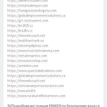
https://alimentosdaen.com
https://rematealmayor.com
https://fumigacionesbogota.com
https://globalimprovementsolutions.ca
https://grt-instrument.com
https://kn2025.cc
https://kra2kn.cc
https://thewebcoach.net
https://multihantverk.se
https://eleotinpilipinas.com
https://www.trustvietnamvisa.com
https://vietairexpress.com
https://erosiasexshop.com
https://arminkor.com
https://www.ayaestabilizadores.com
https://globalimprovementsolutions.ca
https://thewebcoach.net
https://vietnamairportassistance.com
https://masumi.life
https://www.ruralsatelliteservices.com
[b]Подробная инструкция KRAKEN по безопасному входу и