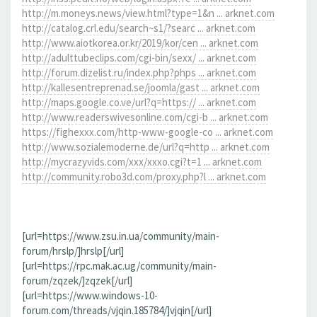
http://m.moneys.news/view.html?type=1&n ... arknet.com
http://catalog.crl.edu/search~s1/?searc ... arknet.com
http://www.aiotkorea.or.kr/2019/kor/cen ... arknet.com
http://adulttubeclips.com/cgi-bin/sexx/ ... arknet.com
http://forum.dizelist.ru/index.php?phps ... arknet.com
http://kallesentreprenad.se/joomla/gast ... arknet.com
http://maps.google.co.ve/url?q=https:// ... arknet.com
http://www.readerswivesonline.com/cgi-b ... arknet.com
https://fighexxx.com/http-www-google-co ... arknet.com
http://www.sozialemoderne.de/url?q=http ... arknet.com
http://mycrazyvids.com/xxx/xxxo.cgi?t=1 ... arknet.com
http://community.robo3d.com/proxy.php?l ... arknet.com
[url=https://www.zsu.in.ua/community/main-
forum/hrslp/]hrslp[/url]
[url=https://rpc.mak.ac.ug/community/main-
forum/zqzek/]zqzek[/url]
[url=https://www.windows-10-
forum.com/threads/vjqin.185784/]vjqin[/url]