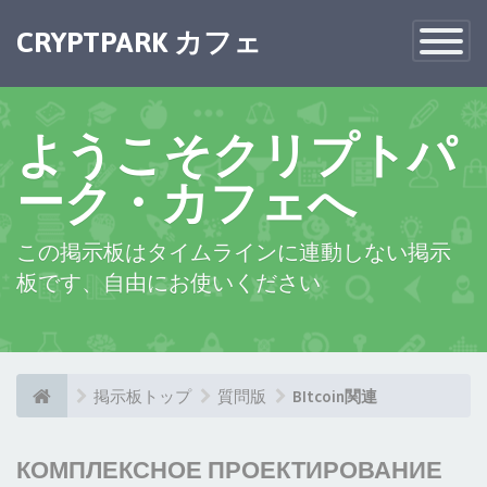
CRYPTPARK カフェ
Toggle
Navigatio
ようこそクリプトパ
ーク・カフェへ
この掲示板はタイムラインに連動しない掲示
板です、自由にお使いください
掲示板トップ
質問版
BItcoin関連
КОМПЛЕКСНОЕ ПРОЕКТИРОВАНИЕ