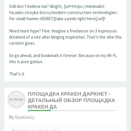
Still don’t believe me? Alright, [url=https://minimalist-
facades.stroyka-bro.ru/modern-construction-technologies-
for-small-homes-655837/]take a peek right here[/url]!
Need more hype? Fine. Imagine a freelancer on 3 espressos
dreamed of a site after binging inspiration. That’s the vibe this
content gives.
So go ahead, and bookmark it forever. Because on my Wi-Fi,
this is pure genius.
That’s it.
ПЛОЩАДКА КРАКЕН ДАРКНЕТ -
ДЕТАЛЬНЫЙ ОБЗОР ПЛОЩАДКА
КРАКЕН ДА
By
StyaGoazy
-
2026年7月13日(月) 20:16
#324