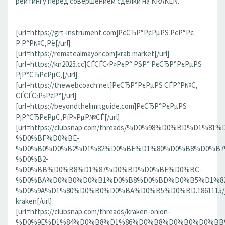
рейтингу перед совершением сделки на KRAKEN.
[url=https://grt-instrument.com]РєСЂР°РєРµРЅ РєР°Рє
Р·Р°Р№С‚Рё[/url]
[url=https://rematealmayor.com]krab market[/url]
[url=https://kn2025.cc]СЃСЃС‹Р»РєР° РЅР° РєСЂР°РєРµРЅ
РјР°СЂРєРµС‚[/url]
[url=https://thewebcoach.net]РєСЂР°РєРµРЅ СЃР°Р№С‚
СЃСЃС‹Р»РєР°[/url]
[url=https://beyondthelimitguide.com]РєСЂР°РєРµРЅ
РјР°СЂРєРµС‚РїР»РµР№СЃ[/url]
[url=https://clubsnap.com/threads/%D0%98%D0%BD%D
%D0%BF%D0%BE-
%D0%B0%D0%B2%D1%82%D0%BE%D1%80%D0%B8%D0%B7
%D0%B2-
%D0%BB%D0%B8%D1%87%D0%BD%D0%BE%D0%BC-
%D0%BA%D0%B0%D0%B1%D0%B8%D0%BD%D0%B5%D1%82
%D0%9A%D1%80%D0%B0%D0%BA%D0%B5%D0%BD.1861115/]
kraken[/url]
[url=https://clubsnap.com/threads/kraken-onion-
%D0%9E%D1%84%D0%B8%D1%86%D0%B8%D0%B0%D0%BB