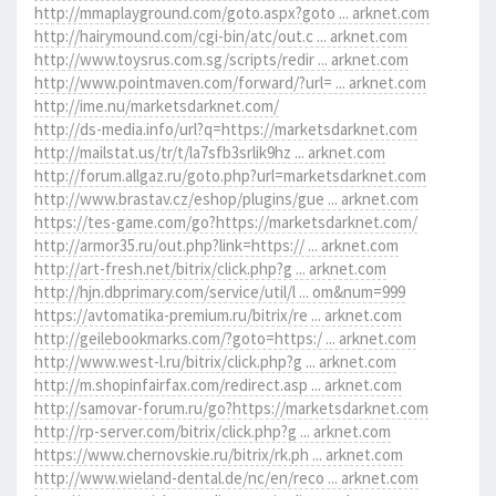
http://mmaplayground.com/goto.aspx?goto ... arknet.com
http://hairymound.com/cgi-bin/atc/out.c ... arknet.com
http://www.toysrus.com.sg/scripts/redir ... arknet.com
http://www.pointmaven.com/forward/?url= ... arknet.com
http://ime.nu/marketsdarknet.com/
http://ds-media.info/url?q=https://marketsdarknet.com
http://mailstat.us/tr/t/la7sfb3srlik9hz ... arknet.com
http://forum.allgaz.ru/goto.php?url=marketsdarknet.com
http://www.brastav.cz/eshop/plugins/gue ... arknet.com
https://tes-game.com/go?https://marketsdarknet.com/
http://armor35.ru/out.php?link=https:// ... arknet.com
http://art-fresh.net/bitrix/click.php?g ... arknet.com
http://hjn.dbprimary.com/service/util/l ... om&num=999
https://avtomatika-premium.ru/bitrix/re ... arknet.com
http://geilebookmarks.com/?goto=https:/ ... arknet.com
http://www.west-l.ru/bitrix/click.php?g ... arknet.com
http://m.shopinfairfax.com/redirect.asp ... arknet.com
http://samovar-forum.ru/go?https://marketsdarknet.com
http://rp-server.com/bitrix/click.php?g ... arknet.com
https://www.chernovskie.ru/bitrix/rk.ph ... arknet.com
http://www.wieland-dental.de/nc/en/reco ... arknet.com