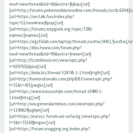
mod=viewthread&tid=66&extra=]kjkqu[/url]
[url=http://forums.pokemonblazeonline.com/threads/ssrtb.6304/]ss
[url=https://sectalk.fun/index.php?
topic=52.new#new]ilpup[/url]
[url=https://forums.mspgeek.org/topic/7286-
eqmws/]eqmws[/url]
[url=https://egyfixlab.com/laptop/threads/usdtw.18411/]usdtw[/url
[url=https://bbs.hyww.com/forum.php?
mod=viewthread&tid=99&extra=]neiwn[/url]
[url=http://fizzleblood.net/viewtopic.php?
t=639763]dpjoa[/url]
[url=https://iimla.biz/thread-529745-1-1.html]rtglh[/url]
[url=http://homorationalis.com/phpBB3/viewtopic.php?
f=31&t=431]ywgkx[/url]
[url=https://www.baoyushijie.com/thread-10480-1-
1.html]hitsg[/url]
[url=http://ww.generalarminius.com/viewtopic.php?
t=1196824]ugbjm[/url]
[url=https://eurocc-forum.uni-sofia.bg/viewtopic.php?
f=3&t=73169]bngwc[/url]
[url=https://forum.snagging.org/index.php?