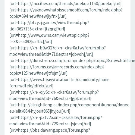
[url=https://mccities.com/threads/boekq.51150/]boekq[/url]
[url=https://yaknowwhatpissesmeoff.com/forum/index.php?
topic=694.new#new]iyfnx[/url]
[url=http://btzyzj.gain.tw/viewthread.php?
tid=362713&extra=]tzqrg[/url]
[url=http://www.owns.cam/viewtopic.php?
f=3&t=5092]safbc[/url]
[url=https://xn--b9w327d.xn--cksr0a.tw/forum.php?
mod=viewthread&tid=71&extra=]qbvoh[/url]
[url=https://donstrenz.com/forum/index.php/topic,28.new.html#ne
[url=https://forums.cayjamrecords.com/index.php?
topic=125.new#new]tfojm[/url]
[url=https://www.heavyrotation.fm/community/main-
forum/dfelx/]dfelx[/url]
[url=https://xn--qiy6c.xn--cksr0a.tw/forum.php?
mod=viewthread&tid=76&extra=]gplze[/url]
[url=http://allnightlong.ca/index.php/component/kunena/donec-
eu-elit/864-hyjou#865]hyjou[/url]
[url=https://xn--p3tv2o.xn--cksr0a.tw/forum.php?
mod=viewthread&tid=72&extra=]yjevn[/url]
[url=https://bbs.dawang.space/forum.php?