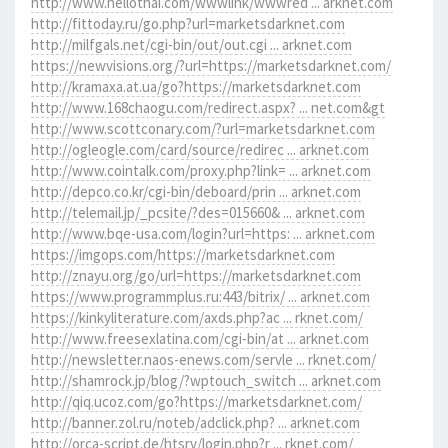
http://www.hellothai.com/wwwlink/wwwred ... arknet.com
http://fittoday.ru/go.php?url=marketsdarknet.com
http://milfgals.net/cgi-bin/out/out.cgi ... arknet.com
https://newvisions.org/?url=https://marketsdarknet.com/
http://kramaxa.at.ua/go?https://marketsdarknet.com
http://www.168chaogu.com/redirect.aspx? ... net.com&gt
http://www.scottconary.com/?url=marketsdarknet.com
http://ogleogle.com/card/source/redirec ... arknet.com
http://www.cointalk.com/proxy.php?link= ... arknet.com
http://depco.co.kr/cgi-bin/deboard/prin ... arknet.com
http://telemail.jp/_pcsite/?des=015660& ... arknet.com
http://www.bqe-usa.com/login?url=https: ... arknet.com
https://imgops.com/https://marketsdarknet.com
http://znayu.org/go/url=https://marketsdarknet.com
https://www.programmplus.ru:443/bitrix/ ... arknet.com
https://kinkyliterature.com/axds.php?ac ... rknet.com/
http://www.freesexlatina.com/cgi-bin/at ... arknet.com
http://newsletter.naos-enews.com/servle ... rknet.com/
http://shamrock.jp/blog/?wptouch_switch ... arknet.com
http://qiq.ucoz.com/go?https://marketsdarknet.com/
http://banner.zol.ru/noteb/adclick.php? ... arknet.com
http://orca-script.de/htsrv/login.php?r ... rknet.com/