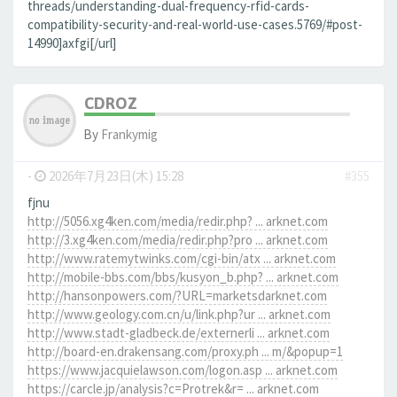
threads/understanding-dual-frequency-rfid-cards-
compatibility-security-and-real-world-use-cases.5769/#post-
14990]axfgi[/url]
CDROZ
By
Frankymig
-
2026年7月23日(木) 15:28
#355
fjnu
http://5056.xg4ken.com/media/redir.php? ... arknet.com
http://3.xg4ken.com/media/redir.php?pro ... arknet.com
http://www.ratemytwinks.com/cgi-bin/atx ... arknet.com
http://mobile-bbs.com/bbs/kusyon_b.php? ... arknet.com
http://hansonpowers.com/?URL=marketsdarknet.com
http://www.geology.com.cn/u/link.php?ur ... arknet.com
http://www.stadt-gladbeck.de/externerli ... arknet.com
http://board-en.drakensang.com/proxy.ph ... m/&popup=1
https://www.jacquielawson.com/logon.asp ... arknet.com
https://carcle.jp/analysis?c=Protrek&r= ... arknet.com