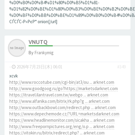
%D0%B0%D0%B4%D1%80%D0%B5%D1%81-
%D1%82%D0%BE%D1%80%D0%B3%D0%BE%D0%B2%D0%BE
%D0%BF%D0%BB%D0%BE%D1%89%D0%B0%D0%B4%D0%BA%D0
СЃСЃС‹Р»РєР° onion[/url]
VNUTQ
By
Frankymig
-
2026年7月23日(木) 06:01
#349
xcvk
http://www.roccotube.com/cgi-bin/at3/ou ... arknet.com
http://www.goodgoog.ru/go?https://marketsdarknet.com
https://itravel.ilantravel.com.tw/webgo ... arknet.com
http://www.alfanika.com/bitrix/rk.php?g ... arknet.com
http://www.outbackbowl.com/redirect.php ... arknet.com
https://www.depechemode.cz/?URL=marketsdarknet.com
https://www.headlinemonitor.com/sicakha ... arknet.com
http://www.freepornpictures.org/eng/o.p ... arknet.com
https://vitokin.ru/bitrix/redirect.php? ... arknet.com