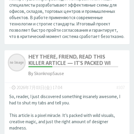
специалисты разрабатывают эффективные схемы для
офисов, складов, торговых центров и промышленных
объектов. В работе применяются современные
технологии и строгие стандарты. Итоговый проект
позволяет быстро пройти согласования и гарантирует,
что в критический момент система сработает безотказно.
HEY THERE, FRIEND, READ THIS
KILLER ARTICLE — IT'S PACKED WI
By
SkonknopSause
-
2026年7月03日(金) 17:04
#307
So, reader, I just discovered something insanely awesome, I
had to shut my tabs and tell you.
This article is a pixel miracle. It’s packed with wild visuals,
creative magic, and just the right amount of designer
madness.