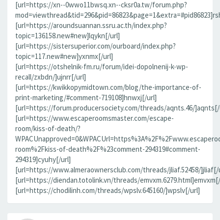
[url=https://xn--0wwo11bwsq.xn--cksr0a.tw/forum.php?
mod=viewthread&tid=296&pid=86823&page=1&extra=#pid86823]rsh
[url=https://aroundsuannan.ssru.ac.th/index.php?
topic=136158.new#new]lqykn[/url]
[url=https://sistersuperior.com/ourboard/index.php?
topic=117.new#new]yxnmx[/url]
[url=https://otshelnik-fm.ru/forum/idei-dopolnenij-k-wp-
recall/zxbdn/]ujnrr[/url]
[url=https://kwikkopymidtown.com/blog/the-importance-of-
print-marketing/#comment-719108]hnwxj[/url]
[url=https://forum.producersociety.com/threads/aqnts.46/]aqnts[/u
[url=https://www.escaperoomsmaster.com/escape-
room/kiss-of-death/?
WPACUnapproved=0&WPACUrl=https%3A%2F%2Fwww.escaperoo
room%2Fkiss-of-death%2F%23comment-294319#comment-
294319]cyuhy[/url]
[url=https://www.almeraownersclub.com/threads/jliaf.52458/]jliaf[/u
[url=https://diendan.totolink.vn/threads/emvxm.6279.html]emvxm[/
[url=https://chodilinh.com/threads/wpslv.645160/]wpslv[/url]