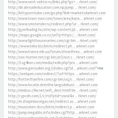
http://www.vent-vektor.ru/links.php?go= ... rknet.com/
http://dir.abroadeducation.com.np/jump. ... rknet.com/
http://kittyporntube.com/go.php?link=marketsdarknet.com
http://www.town-navi.com/town/area/kana ... arknet.com
http://www.smstender.ru/redirect.php?ur ... rknet.com/
http://gyoribadog.hu/site/wp-content/pl ... arknet.com
https://maps.google.co.nz/url?q=https:/ ... rknet.com/
http://www.lighthouseseries.com/cgi-bin ... rknet.com/
https://www.teko.biz/bitrix/redirect.ph ... arknet.com
http://www.trance.mk.ua/forum/showthrea ... arknet.com
http://sex-hunter.net/cgi-bin/at3/out.c ... rknet.com/
http://3.xg4ken.com/media/redir.php?pro ... arknet.com
http://www.gensuikin.org/i/index.cgi?id ... arknet.com
">no
https://welqum.com/redirect/?url=https: ... arknet.com
http://hotterthanfire.com/cgi-bin/ucj/c ... rknet.com/
http://www.locatie.drenthe.langsdekust. ... arknet.com
http://nimbus.c9w.net/wifi_dest.html?de ... rknet.com/
http://r.ypcdn.com/1/c/rtd?ptid=ywsir&v ... rknet.com/
http://m.shopinlasvegas.net/redirect.as ... arknet.com
http://musicmen-dv.ru/bitrix/redirect.p ... arknet.com
http://jump.megabbs.info/index.cgi?http ... arknet.com
http://rescuetheanimals.org/?url=https: ... rknet.com/