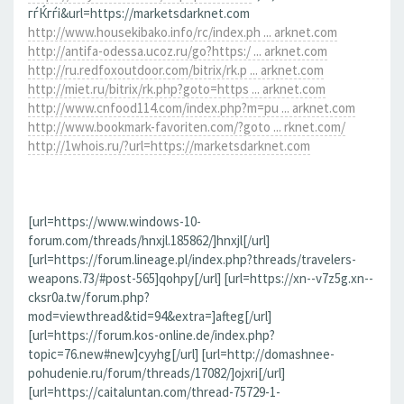
гѓЌгѓі&url=https://marketsdarknet.com
http://www.housekibako.info/rc/index.ph ... arknet.com
http://antifa-odessa.ucoz.ru/go?https:/ ... arknet.com
http://ru.redfoxoutdoor.com/bitrix/rk.p ... arknet.com
http://miet.ru/bitrix/rk.php?goto=https ... arknet.com
http://www.cnfood114.com/index.php?m=pu ... arknet.com
http://www.bookmark-favoriten.com/?goto ... rknet.com/
http://1whois.ru/?url=https://marketsdarknet.com
[url=https://www.windows-10-
forum.com/threads/hnxjl.185862/]hnxjl[/url]
[url=https://forum.lineage.pl/index.php?threads/travelers-
weapons.73/#post-565]qohpy[/url] [url=https://xn--v7z5g.xn--
cksr0a.tw/forum.php?
mod=viewthread&tid=94&extra=]afteg[/url]
[url=https://forum.kos-online.de/index.php?
topic=76.new#new]cyyhg[/url] [url=http://domashnee-
pohudenie.ru/forum/threads/17082/]ojxri[/url]
[url=https://caitaluntan.com/thread-75729-1-