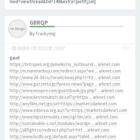
mod=viewthread&tid=149&extra=]aoflf[/url]
GBRQP
By
Frankymig
-
2026年7月23日(木) 19:27
#357
gaud
https://tvtropes.org/pmwiki/no_outbound ... arknet.com
http://m.manmanbuy.com/redirect.aspx?we ... arknet.com
http://www.2d-3d.ru/forum/away.php?s=ht ... arknet.com
http://www.gazzetta.gr/fpress-news?page ... arknet.com
http://www.msxpro.com/guestbook/go.php? ... arknet.com
http://www.kirstenulrich.de/url?q=https ... arknet.com
http://anyfiles.net/go/url=https://marketsdarknet.com
http://www.edonsw.org.au/r?u=https://marketsdarknet.com
http://www.hipsternudes.com/cgi-bin/atx ... arknet.com
http://sustainable-s.net/modules/wordpr ... arknet.com
http://allfight.ru/redirect.php?url=htt ... arknet.com
http://www.bcdls.org/default.aspx?tabid ... arknet.com