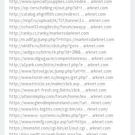
http://www.specialtysupplies.com/redire ... arknet.com
https://op-terschelling.nl/out.php?id=t ... arknet.com
http://catalog.ehgriffith.com/redirect. ... arknet.com
https://nnpf.ru/upload/rk/71f/banner2.s ... arknet.com
http://school33.mogilev.by/forum/away.p ... arknet.com
http://ranky.cz/ranky/marketsdarknet.com
http://m.adlf.jp/jump.php?l=https://marketsdarknet.com
http://oktlife.ru/bitrix/click.php?goto ... arknet.com
https://aidigo.ru/bitrix/rk.php?id=296& ... arknet.com
https://www.sligogaa.ie/competitionresu ... arknet.com
http://a1park.com/bitrix/redirect.php?e ... arknet.com
http://www.fptool.jp/ac/jump.php?url=ht ... arknet.com
http://www.hotel-okt.ru/images/get.php? ... arknet.com
http://www.triciclo.se/mailer/click.asp ... arknet.com
https://www.art-fresh.org/bitrix/click. ... arknet.com
http://atlasroleplay.com/forum/home/lea ... arknet.com
https://www.glendimplexireland.com/?url ... rknet.com/
http://www.tits-bigtits.com/cgi-bin/atx ... rknet.com/
https://www.vc-systems.ru/links.php?go= ... arknet.com
http://www.nnmfjj.com/go.asp?url=https: ... arknet.com
https://momshit.com/cgi-bin/at3/out.cgi ... arknet.com
http://iriss.pedit.no/web/login.aspx?re ... arknet.com