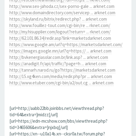
http://www.sex-jahoda.cz/sex-porno-gale ... arknet.com
http://www.domaindirectory.com/servicep ... arknet.com
https://skyland.ru/bitrix/redirect.php? ... arknet.com
http://www.fouillez-tout.com/cgi-bin/re ... rknet.com/
http://my.hisupplier.com/logout?return= ... rknet.com/
http://62.101.86.34/redir.asp?link=marketsdarknet.com
https://www.google.am/url?q=https://marketsdarknet.com/
https://images.google.mn/url?q=https:// ... arknet.com
http://bvkenergiasolar.com.br/link.asp? ... arknet.com
https://anadigit.fr/api/traffic/?page=h ... arknet.com
http://tannarh.narod.ru/go?https://marketsdarknet.com
http://15.xg4ken.com/media/redir.php?pr ... arknet.com
http://www.etuber.com/cgi-bin/a2/out.cg ... arknet.com
[url=http://aabb22bb.joinbbs.net/viewthread.php?
tid=64&extra=]midzz[/url]
[url=https://edn-mcshow.com/bbs/viewthread.php?
tid=3465606&extra=]njxbq[/url]
[url=https://xn--u10a14s.xn--cksr0a.tw/forum.php?