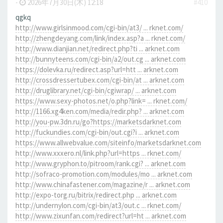
-
2026年7月30日(木) 12:18
#410
qgkq
http://www.girlsinmood.com/cgi-bin/at3/ ... rknet.com/
http://zhengdeyang.com/link/index.asp?a ... rknet.com/
http://www.dianjian.net/redirect.php?ti ... arknet.com
http://bunnyteens.com/cgi-bin/a2/out.cg ... arknet.com
https://dolevka.ru/redirect.asp?url=htt ... arknet.com
http://crossdressertubex.com/cgi-bin/at ... arknet.com
http://druglibrary.net/cgi-bin/cgiwrap/ ... arknet.com
https://www.sexy-photos.net/o.php?link= ... rknet.com/
http://1166.xg4ken.com/media/redir.php? ... arknet.com
http://you-pw.3dn.ru/go?https://marketsdarknet.com
http://fuckundies.com/cgi-bin/out.cgi?i ... arknet.com
https://www.allwebvalue.com/siteinfo/marketsdarknet.com
http://www.xxxero.nl/link.php?url=https ... rknet.com/
http://www.gryphon.to/pitroom/rank.cgi? ... arknet.com
http://sofraco-promotion.com/modules/mo ... arknet.com
http://www.chinafastener.com/magazine/r ... arknet.com
http://expo-torg.ru/bitrix/redirect.php ... arknet.com
http://undernylon.com/cgi-bin/at3/out.c ... rknet.com/
http://www.zixunfan.com/redirect?url=ht ... arknet.com