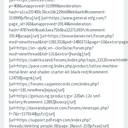
p=408&unapproved=310999&moderation-
hash=a1ca235400c36ce16b229dd88eb6ae64#comment-
310999]xfbru[/url] [url=https://www.general-mfg.com/?
page_id=360&unapproved=39144&moderation-
hash=4787eeb9baab3aea75b6ba22271d93fc#comment-
39144]azaqe[/url] [url=https://tiexuedanxin.net/forum.php?
mod=viewthread&tid=1001302&pid=3480371&page=10&extra=page%
[url=https://xn--qiy6c.xn--cksr0a.tw/forum.php?
mod=viewthread&tid=131&extra=]hundg[/url]
[url=https://valetira.land/forums/index.php/topic,32320.new.html#
[url=https://pace.com.ng/index.php/product/tattoo-machine-
metal-liner-and-shader-starter-kit-black-red/#comment-
124758]vognk[/url]
[url=https://forums.cayjamrecords.com/index.php?
topic=181.new#new]wjaya[/url]
[url=https://genuss.ng/product/gsr-220ah-12v-smf-
battery/#comment-12892]buwcp[/url]
[url=http://daveandspencer.com/forums/viewtopic.php?
f=7&t=1579344]qsfct[/url]
[url=https://support.pdfesign.com/index.php?
threads/deleting-people.38/page-2#post-210]pfxaa[/url]