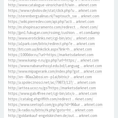
http://www.catalogue-vinsrichard.fr/win ... arknet.com
https://www.rybolov.de/stat/click.php?u ... arknet.com
http://sterenbergsalinas.nl/?wptouch_sw ... arknet.com
https://wiki.pierredev.com/api.php?acti ... arknet.com
http://m.shopinsacramento.com/redirect. ... rknet.com/
http://jpn1.fukugan.com/rssimg/cushion. ... et.com&amp
http://www.eroticlinks.net/cgi-bin/atx/ ... arknet.com
http://a1park.com/bitrix/redirect.php?e ... arknet.com
http://bti.com.ua/linkclick.aspx?link=h ... arknet.com
https://1000dor.ru/?url=https://marketsdarknet.com
http://www.kamp-n.ru/go.php?url=https:/ ... arknet.com
https://www.nabarunhssyl.edu.bd/Languag ... arknet.com
http://www.mipagerank.com/index.php?got ... arknet.com
http://xn--80aa2abssi.xn--p1ai/bitrix/r ... arknet.com
http://a.spolecznosci.net/ac/79873/127/ ... arknet.com
http://arttea.ucoz.ru/go?https://marketsdarknet.com
https://www.gals4free.net/cgi-bin/atx/o ... arknet.com
https://catalog.ehgriffith.com/redirect ... rknet.com/
https://www.seetop5.com/go.php?id=96&ur ... arknet.com
http://k-radio.ru/bitrix/rk.php?goto=ht ... arknet.com
http://goldankauf-engelskirchen.de/out. ... arknet.com