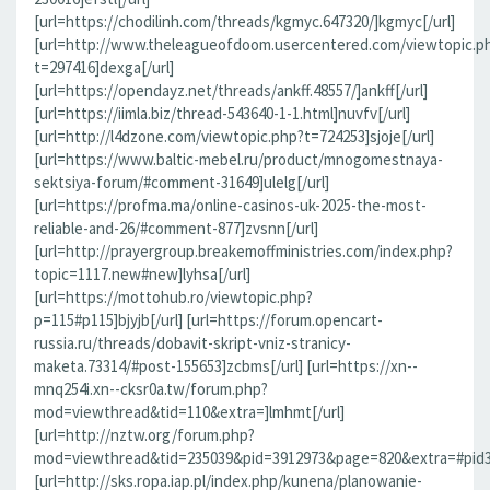
[url=https://chodilinh.com/threads/kgmyc.647320/]kgmyc[/url]
[url=http://www.theleagueofdoom.usercentered.com/viewtopic.p
t=297416]dexga[/url]
[url=https://opendayz.net/threads/ankff.48557/]ankff[/url]
[url=https://iimla.biz/thread-543640-1-1.html]nuvfv[/url]
[url=http://l4dzone.com/viewtopic.php?t=724253]sjoje[/url]
[url=https://www.baltic-mebel.ru/product/mnogomestnaya-
sektsiya-forum/#comment-31649]ulelg[/url]
[url=https://profma.ma/online-casinos-uk-2025-the-most-
reliable-and-26/#comment-877]zvsnn[/url]
[url=http://prayergroup.breakemoffministries.com/index.php?
topic=1117.new#new]lyhsa[/url]
[url=https://mottohub.ro/viewtopic.php?
p=115#p115]bjyjb[/url] [url=https://forum.opencart-
russia.ru/threads/dobavit-skript-vniz-stranicy-
maketa.73314/#post-155653]zcbms[/url] [url=https://xn--
mnq254i.xn--cksr0a.tw/forum.php?
mod=viewthread&tid=110&extra=]lmhmt[/url]
[url=http://nztw.org/forum.php?
mod=viewthread&tid=235039&pid=3912973&page=820&extra=#pid391
[url=http://sks.ropa.iap.pl/index.php/kunena/planowanie-