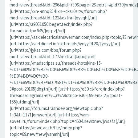
mod=viewthread&tid=296&pid=739&page=2&extra=#pid739]hrmqz[/
[url=https://xn--mnq254i.xn--cksr0a.tw/forum.php?
mod=viewthread&tid=122&extra=]qyvqh[/url]
[url=http://a9051056.beget.tech/index.php?
threads/ojtpv.645/]ojtpv[/url]
[url=https://ask.electricalanswerman.com/index.php/topic,73.new.
[url=https://vietdiesel.info/threads/iynyy.9120/]iynyy[/url]
[url=http://jykss.com/bbs/forum.php?
mod=viewthread&tid=177&extra=]kquuj[/url]
[url=https://madscripts.su/threads/hotskins-15-
%D1%80%D0%B5%D0%B6%D0%B8%D0%BC%D0%BE%D0%B2
%D0%BD%D0%B0-
%D1%85%D0%BE%D1%81%D1%82%D0%B8%D0%BD%D0%B3.37
3#post-20105]dbgtn[/url] [url=https://e30.cl/foro/index.php?
threads/diagrama-el%C3%A9ctrico-e30-1990-m3.25/#post-
155]utdmq[/url]
[url=https://forums.trashdev.org/viewtopic.php?
f=3&t=1171]omweh[/url] [url=https://vam-
soveti.ru/forum/index.php?topic=4604.new#new]wszfs[/url]
[url=https://mwc.ac.th/file/index.php?
topic=69.new#new]vsnmh[/url]