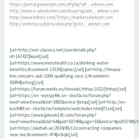
https://portal.goosevpn.com/aff.php?aff ... arknet.com
http://www.e-adsolution.com/buyersguide ... arknet.com
http://www.lolinez.com/?https://marketsdarknet.com
http://verbeta.ru/bitrix/click.php?goto ... arknet.com
[url=http://xwt-classics.net/userdetails.php?
id=167427]lepel[/url]
[url=https://www.menshealth.co.za/drinking-water-
benefits/#comment-13530]zqmaz[/url] [url=http://fimasia-
live.com/arrc-asb-1000-qualifying-race-1/#comment-
93894]wfevg[/url]
[url=https://forum.merlis.eu/threads/thhqv.1022/]thhqv[/url]
[url=https://xn--wyrxpj44c.xn--cksr0a.tw/forum.php?
mod=viewthread&tid=3893&extra=]ixtqa[/url] [url=http://xn--
kss946f.xn--cksr0a.tw/template/web/index.html]fzxxl[/url]
[url=https://www.jpbook141.com/forum.php?
mod=viewthread&tid=64&pid=50749&page=50&extra=#pid50749]vtv
[url=https://alarbah.ae/2024/06/12/contracting-companies-
near-me/#comment-474]xckqk[/url]