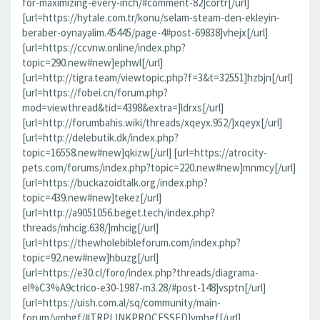
for-maximizing-every-inch/#comment-82]cortr[/url]
[url=https://hytale.com.tr/konu/selam-steam-den-ekleyin-
beraber-oynayalim.45445/page-4#post-69838]vhejx[/url]
[url=https://ccvnw.online/index.php?
topic=290.new#new]ephwl[/url]
[url=http://tigra.team/viewtopic.php?f=3&t=32551]hzbjn[/url]
[url=https://fobei.cn/forum.php?
mod=viewthread&tid=4398&extra=]ldrxs[/url]
[url=http://forumbahis.wiki/threads/xqeyx.952/]xqeyx[/url]
[url=http://delebutik.dk/index.php?
topic=16558.new#new]qkizw[/url] [url=https://atrocity-
pets.com/forums/index.php?topic=220.new#new]mnmcy[/url]
[url=https://buckazoidtalk.org/index.php?
topic=439.new#new]tekez[/url]
[url=http://a9051056.beget.tech/index.php?
threads/mhcig.638/]mhcig[/url]
[url=https://thewholebibleforum.com/index.php?
topic=92.new#new]hbuzg[/url]
[url=https://e30.cl/foro/index.php?threads/diagrama-
el%C3%A9ctrico-e30-1987-m3.28/#post-148]vsptn[/url]
[url=https://uish.com.al/sq/community/main-
forum/vmhgf/#TRPLINKPROCESSED]vmhgf[/url]