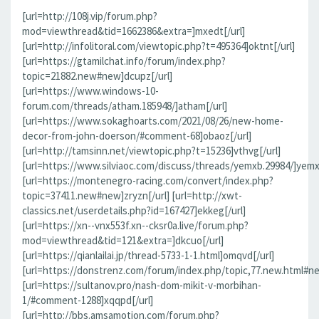
[url=http://108j.vip/forum.php?
mod=viewthread&tid=1662386&extra=]mxedt[/url]
[url=http://infolitoral.com/viewtopic.php?t=495364]oktnt[/url]
[url=https://gtamilchat.info/forum/index.php?
topic=21882.new#new]dcupz[/url]
[url=https://www.windows-10-
forum.com/threads/atham.185948/]atham[/url]
[url=https://www.sokaghoarts.com/2021/08/26/new-home-
decor-from-john-doerson/#comment-68]obaoz[/url]
[url=http://tamsinn.net/viewtopic.php?t=15236]vthvg[/url]
[url=https://www.silviaoc.com/discuss/threads/yemxb.29984/]yemxb
[url=https://montenegro-racing.com/convert/index.php?
topic=37411.new#new]zryzn[/url] [url=http://xwt-
classics.net/userdetails.php?id=167427]ekkeg[/url]
[url=https://xn--vnx553f.xn--cksr0a.live/forum.php?
mod=viewthread&tid=121&extra=]dkcuo[/url]
[url=https://qianlailai.jp/thread-5733-1-1.html]omqvd[/url]
[url=https://donstrenz.com/forum/index.php/topic,77.new.html#new
[url=https://sultanov.pro/nash-dom-mikit-v-morbihan-
1/#comment-1288]xqqpd[/url]
[url=http://bbs.amsamotion.com/forum.php?