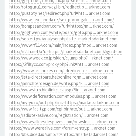
http://gp-pt.net/forum/link.php?site=ht ... arknet.com
http://rotoguru1.com/cgi-bin/redirect.p ... arknet.com
http://pustoty.net/redirect.php?url=htt ... arknet.com
http://www.sex-jahoda.cz/sex-porno-gale ... rknet.com/
http://bompasandparr.com/?url=https://m ... rknet.com/
http://goghwen.com/white/board/goto.php ... arknet.com
http://seo.eti.pw/analyser.php?site=marketsdarknet.com
http://www.rf114.com/main/index.php?mod ... arknet.com
http://n2ch.net/x?u=https://marketsdarknet.com/&guid=on
http://www.week.co.jp/skion/cljump.php? ... rknet.com/
https://2fiftycc.com/proxy.php?link=htt ... arknet.com
https://www.art-prizes.com/adredirector ... arknet.com
http://lista-directoare.helponline.ro/m ... arknet.com
http://janrichterdesign.de/write.php?Fi ... arknet.com
http://www.vitro.bio/linkclick.aspx?lin ... arknet.com
http://www.deficreation.com/modules.php ... arknet.com
http://my-yo.ru/out.php?link=https://marketsdarknet.com
http://www.fat-tgp.com/cgi-bin/atx/out. ... arknet.com
http://radiotexaslive.com/registration/ ... arknet.com
http://www.valleesdesgaves.com/newslett ... arknet.com
https://www.werealive.com/forum/entry.p ... arknet.com
http://bbs.diced.jp/jump/?t=https://marketsdarknet.com/