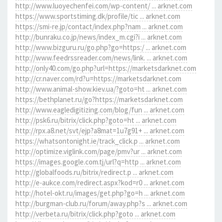
http://www.luoyechenfei.com/wp-content/ ... arknet.com
https://www.sportstiming.dk/profile/tic ... arknet.com
https://smi-re.jp/contact/index.php?nam ... arknet.com
http://bunraku.co.jp/news/index_m.cgi?i ... arknet.com
http://www.bizguru.ru/go.php?go=https:/ ... arknet.com
http://www.feedrssreader.com/news/link. ... arknet.com
http://only40.com/go.php?url=https://marketsdarknet.com
http://cr.naver.com/rd?u=https://marketsdarknet.com
http://www.animal-show.kiev.ua/?goto=ht ... arknet.com
https://bethplanet.ru/go?https://marketsdarknet.com
http://www.eagledigitizing.com/blog/fun ... arknet.com
http://psk6.ru/bitrix/click.php?goto=ht ... arknet.com
http://rpx.a8.net/svt/ejp?a8mat=1u7g91+ ... arknet.com
https://whatsontonight.ie/track_click.p ... arknet.com
http://optimize.viglink.com/page/pmv?ur ... arknet.com
https://images.google.com.tj/url?q=http ... arknet.com
http://globalfoods.ru/bitrix/redirect.p ... arknet.com
http://e-aukce.com/redirect.aspx?kod=r0 ... arknet.com
http://hotel-okt.ru/images/get.php?go=h ... arknet.com
http://burgman-club.ru/forum/away.php?s ... arknet.com
http://verbeta.ru/bitrix/click.php?goto ... arknet.com