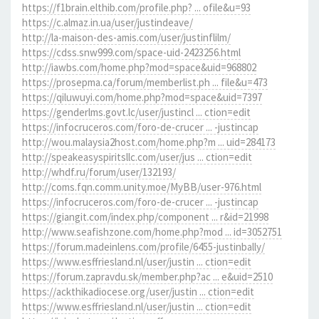
https://f1brain.elthib.com/profile.php? ... ofile&u=93
https://c.almaz.in.ua/user/justindeave/
http://la-maison-des-amis.com/user/justinflilm/
https://cdss.snw999.com/space-uid-2423256.html
http://iawbs.com/home.php?mod=space&uid=968802
https://prosepma.ca/forum/memberlist.ph ... file&u=473
https://qiluwuyi.com/home.php?mod=space&uid=7397
https://genderlms.govt.lc/user/justincl ... ction=edit
https://infocruceros.com/foro-de-crucer ... -justincap
http://wou.malaysia2host.com/home.php?m ... uid=284173
http://speakeasyspiritsllc.com/user/jus ... ction=edit
http://whdf.ru/forum/user/132193/
http://coms.fqn.comm.unity.moe/MyBB/user-976.html
https://infocruceros.com/foro-de-crucer ... -justincap
https://giangit.com/index.php/component ... r&id=21998
http://www.seafishzone.com/home.php?mod ... id=3052751
https://forum.madeinlens.com/profile/6455-justinbally/
https://www.esffriesland.nl/user/justin ... ction=edit
https://forum.zapravdu.sk/member.php?ac ... e&uid=2510
https://ackthikadiocese.org/user/justin ... ction=edit
https://www.esffriesland.nl/user/justin ... ction=edit