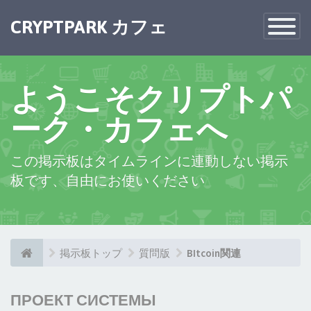
CRYPTPARK カフェ
Toggle
Navigatio
ようこそクリプトパ
ーク・カフェへ
この掲示板はタイムラインに連動しない掲示
板です、自由にお使いください
掲示板トップ
質問版
BItcoin関連
ПРОЕКТ СИСТЕМЫ