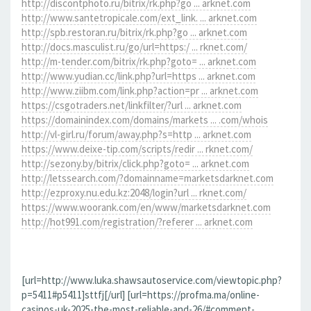
http://discontphoto.ru/bitrix/rk.php?go ... arknet.com
http://www.santetropicale.com/ext_link. ... arknet.com
http://spb.restoran.ru/bitrix/rk.php?go ... arknet.com
http://docs.masculist.ru/go/url=https:/ ... rknet.com/
http://m-tender.com/bitrix/rk.php?goto= ... arknet.com
http://www.yudian.cc/link.php?url=https ... arknet.com
http://www.ziibm.com/link.php?action=pr ... arknet.com
https://csgotraders.net/linkfilter/?url ... arknet.com
https://domainindex.com/domains/markets ... .com/whois
http://vl-girl.ru/forum/away.php?s=http ... arknet.com
https://www.deixe-tip.com/scripts/redir ... rknet.com/
http://sezony.by/bitrix/click.php?goto= ... arknet.com
http://letssearch.com/?domainname=marketsdarknet.com
http://ezproxy.nu.edu.kz:2048/login?url ... rknet.com/
https://www.woorank.com/en/www/marketsdarknet.com
http://hot991.com/registration/?referer ... arknet.com
[url=http://www.luka.shawsautoservice.com/viewtopic.php?
p=5411#p5411]sttfj[/url] [url=https://profma.ma/online-
casinos-uk-2025-the-most-reliable-and-26/#comment-