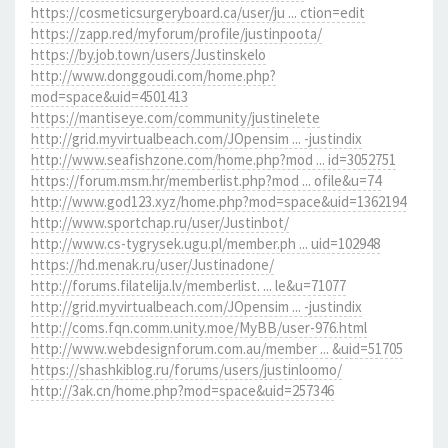
https://cosmeticsurgeryboard.ca/user/ju ... ction=edit
https://zapp.red/myforum/profile/justinpoota/
https://by.job.town/users/Justinskelo
http://www.donggoudi.com/home.php?
mod=space&uid=4501413
https://mantiseye.com/community/justinelete
http://grid.myvirtualbeach.com/JOpensim ... -justindix
http://www.seafishzone.com/home.php?mod ... id=3052751
https://forum.msm.hr/memberlist.php?mod ... ofile&u=74
http://www.god123.xyz/home.php?mod=space&uid=1362194
http://www.sportchap.ru/user/Justinbot/
http://www.cs-tygrysek.ugu.pl/member.ph ... uid=102948
https://hd.menak.ru/user/Justinadone/
http://forums.filatelija.lv/memberlist. ... le&u=71077
http://grid.myvirtualbeach.com/JOpensim ... -justindix
http://coms.fqn.comm.unity.moe/MyBB/user-976.html
http://www.webdesignforum.com.au/member ... &uid=51705
https://shashkiblog.ru/forums/users/justinloomo/
http://3ak.cn/home.php?mod=space&uid=257346