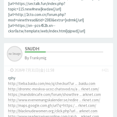
[url=https://sectalk.fun/index.php?
topic=115.new#new]kwdaw[/url]
[url=http://2cto.com.cn/forum.php?
mod=viewthread&tid=2383&extra=]xdrmk[/url]
[url=https://xn--pzs452b.xn--
cksr0a.tw/template/web/index.html]qipwd[/url]
SNJDH
By
Frankymig
-
2026年7月31日(金) 11:58
#421
rphy
http://tieba.baidu.com/mo/q/checkurl?ur ... .baidu.com
http://dronmc-moskva-ucoz.chatovod.ru/a ... rknet.com/
https://mandolincafe.com/forum/showthre ... arknet.com
http://www.evenemangskalender.se/redire ... rknet.com/
http://maps.google.com.gh/url?q=https:/ ... rknet.com/
http://blacknudewomen.org/click.php?url ... arknet.com
http://www.readerswivesonline.com/cgi-b ... arknet.com