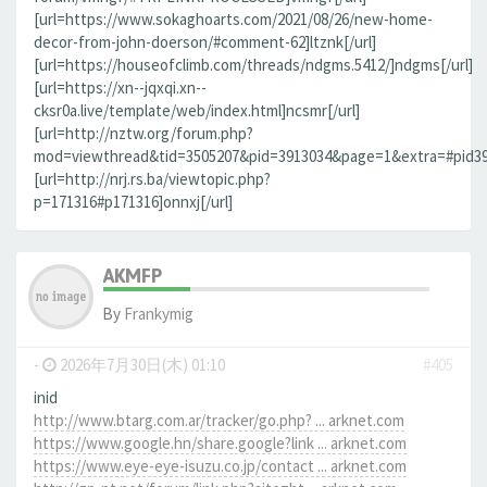
[url=https://www.sokaghoarts.com/2021/08/26/new-home-
decor-from-john-doerson/#comment-62]ltznk[/url]
[url=https://houseofclimb.com/threads/ndgms.5412/]ndgms[/url]
[url=https://xn--jqxqi.xn--
cksr0a.live/template/web/index.html]ncsmr[/url]
[url=http://nztw.org/forum.php?
mod=viewthread&tid=3505207&pid=3913034&page=1&extra=#pid3913
[url=http://nrj.rs.ba/viewtopic.php?
p=171316#p171316]onnxj[/url]
AKMFP
By
Frankymig
-
2026年7月30日(木) 01:10
#405
inid
http://www.btarg.com.ar/tracker/go.php? ... arknet.com
https://www.google.hn/share.google?link ... arknet.com
https://www.eye-eye-isuzu.co.jp/contact ... arknet.com