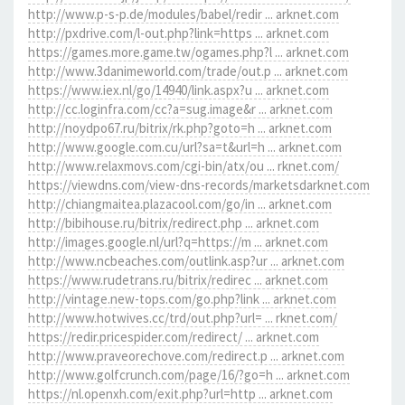
http://www.p-s-p.de/modules/babel/redir ... arknet.com
http://pxdrive.com/l-out.php?link=https ... arknet.com
https://games.more.game.tw/ogames.php?l ... arknet.com
http://www.3danimeworld.com/trade/out.p ... arknet.com
https://www.iex.nl/go/14940/link.aspx?u ... arknet.com
http://cc.loginfra.com/cc?a=sug.image&r ... arknet.com
http://noydpo67.ru/bitrix/rk.php?goto=h ... arknet.com
http://www.google.com.cu/url?sa=t&url=h ... arknet.com
http://www.relaxmovs.com/cgi-bin/atx/ou ... rknet.com/
https://viewdns.com/view-dns-records/marketsdarknet.com
http://chiangmaitea.plazacool.com/go/in ... arknet.com
http://bibihouse.ru/bitrix/redirect.php ... arknet.com
http://images.google.nl/url?q=https://m ... arknet.com
http://www.ncbeaches.com/outlink.asp?ur ... arknet.com
https://www.rudetrans.ru/bitrix/redirec ... arknet.com
http://vintage.new-tops.com/go.php?link ... arknet.com
http://www.hotwives.cc/trd/out.php?url= ... rknet.com/
https://redir.pricespider.com/redirect/ ... arknet.com
http://www.praveorechove.com/redirect.p ... arknet.com
http://www.golfcrunch.com/page/16/?go=h ... arknet.com
https://nl.openxh.com/exit.php?url=http ... arknet.com