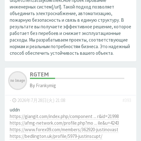
dispetcherizatsii]комплексное проектирование
инженерных систем[/url]. Такой подход позволяет
объединить электроснабжение, автоматизацию,
пожарную безопасность и связь в единую структуру. В
результате вы получаете эффективное решение, которое
работает без перебоев и снижает эксплуатационные
расходы. Мы разрабатываем проекты, соответствующие
нормам и реальным потребностям бизнеса. Это надежный
способ обеспечить устойчивость вашего объекта.
RGTEM
By
Frankymig
-
2026年7月28日(火) 21:08
#393
uddn
https://giangit.com/index.php/component ... r&id=21998
https://afmg-network.com/profile.php?mo ... ile&u=4243
https://www.forex09.com/members/362920-justinovast
https://bedlington.uk/profile/5979-justinscupt/