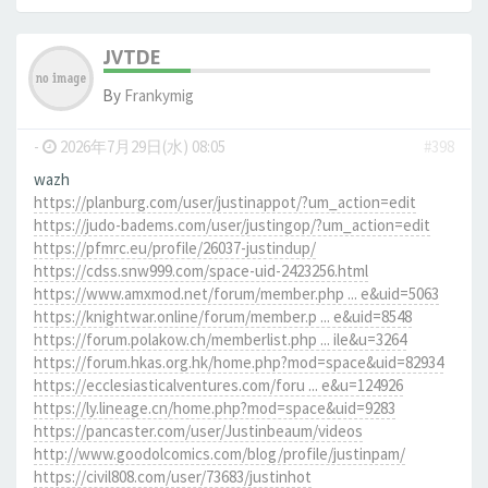
JVTDE
By
Frankymig
-
2026年7月29日(水) 08:05
#398
wazh
https://planburg.com/user/justinappot/?um_action=edit
https://judo-badems.com/user/justingop/?um_action=edit
https://pfmrc.eu/profile/26037-justindup/
https://cdss.snw999.com/space-uid-2423256.html
https://www.amxmod.net/forum/member.php ... e&uid=5063
https://knightwar.online/forum/member.p ... e&uid=8548
https://forum.polakow.ch/memberlist.php ... ile&u=3264
https://forum.hkas.org.hk/home.php?mod=space&uid=82934
https://ecclesiasticalventures.com/foru ... e&u=124926
https://ly.lineage.cn/home.php?mod=space&uid=9283
https://pancaster.com/user/Justinbeaum/videos
http://www.goodolcomics.com/blog/profile/justinpam/
https://civil808.com/user/73683/justinhot