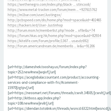
https://wethenegro.com/index.php/black- ... stincooli/
https://www.metal-tracker.com/forum/mem ... =927615762
https://m1bar.com/user/Justingox/
http://pcbspeed.com/dis/home.php?mod=space&uid=402465
https://hackers.krd/User-Justinhop
http://forum.msm.hr/memberlist.php?mode ... ofile&u=74
https://forum.hkas.org.hk/home.php?mod=space&uid=82934
https://kitelife.com/forum/profile/1367 ... usasdz692/
http://forum.americandream.de/memberlis ... le&u=91206
[url=http://dameshek.tooshay.us/forum/index.php?
topic=252.new#new]wqivf[/url]
[url=https://aceglobalaccountant.com/product/accounting-
services-and-compliance-with-frs/#comment-
15970]zgtpv[/url]
[url=https://neosmart.net/forums/threads/cwvlt.34505/]cwvlt[/url]
[url=http://kitboss.app/index.php?
topic=108.new#new]evilr[/url]
[url=https://diendan.totolink.vn/threads/wsncd.6322.html]wsncd[/u