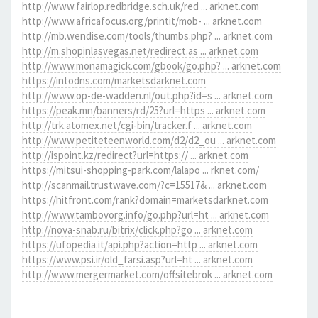
http://www.fairlop.redbridge.sch.uk/red ... arknet.com
http://www.africafocus.org/printit/mob- ... arknet.com
http://mb.wendise.com/tools/thumbs.php? ... arknet.com
http://m.shopinlasvegas.net/redirect.as ... arknet.com
http://www.monamagick.com/gbook/go.php? ... arknet.com
https://intodns.com/marketsdarknet.com
http://www.op-de-wadden.nl/out.php?id=s ... arknet.com
https://peak.mn/banners/rd/25?url=https ... arknet.com
http://trk.atomex.net/cgi-bin/tracker.f ... arknet.com
http://www.petiteteenworld.com/d2/d2_ou ... arknet.com
http://ispoint.kz/redirect?url=https:// ... arknet.com
https://mitsui-shopping-park.com/lalapo ... rknet.com/
http://scanmail.trustwave.com/?c=15517& ... arknet.com
https://hitfront.com/rank?domain=marketsdarknet.com
http://www.tambovorg.info/go.php?url=ht ... arknet.com
http://nova-snab.ru/bitrix/click.php?go ... arknet.com
https://ufopedia.it/api.php?action=http ... arknet.com
https://www.psi.ir/old_farsi.asp?url=ht ... arknet.com
http://www.mergermarket.com/offsitebrok ... arknet.com