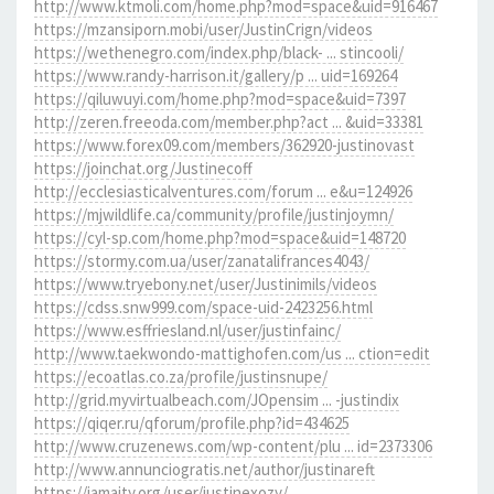
http://www.ktmoli.com/home.php?mod=space&uid=916467
https://mzansiporn.mobi/user/JustinCrign/videos
https://wethenegro.com/index.php/black- ... stincooli/
https://www.randy-harrison.it/gallery/p ... uid=169264
https://qiluwuyi.com/home.php?mod=space&uid=7397
http://zeren.freeoda.com/member.php?act ... &uid=33381
https://www.forex09.com/members/362920-justinovast
https://joinchat.org/Justinecoff
http://ecclesiasticalventures.com/forum ... e&u=124926
https://mjwildlife.ca/community/profile/justinjoymn/
https://cyl-sp.com/home.php?mod=space&uid=148720
https://stormy.com.ua/user/zanatalifrances4043/
https://www.tryebony.net/user/Justinimils/videos
https://cdss.snw999.com/space-uid-2423256.html
https://www.esffriesland.nl/user/justinfainc/
http://www.taekwondo-mattighofen.com/us ... ction=edit
https://ecoatlas.co.za/profile/justinsnupe/
http://grid.myvirtualbeach.com/JOpensim ... -justindix
https://qiqer.ru/qforum/profile.php?id=434625
http://www.cruzenews.com/wp-content/plu ... id=2373306
http://www.annunciogratis.net/author/justinareft
https://jamaity.org/user/justinexozy/