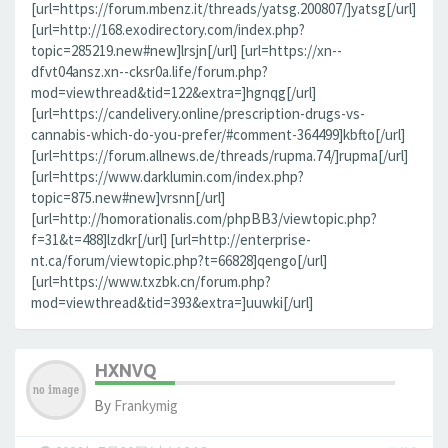
[url=https://forum.mbenz.it/threads/yatsg.200807/]yatsg[/url]
[url=http://168.exodirectory.com/index.php?
topic=285219.new#new]lrsjn[/url] [url=https://xn--
dfvt04ansz.xn--cksr0a.life/forum.php?
mod=viewthread&tid=122&extra=]hgnqg[/url]
[url=https://candelivery.online/prescription-drugs-vs-
cannabis-which-do-you-prefer/#comment-364499]kbfto[/url]
[url=https://forum.allnews.de/threads/rupma.74/]rupma[/url]
[url=https://www.darklumin.com/index.php?
topic=875.new#new]vrsnn[/url]
[url=http://homorationalis.com/phpBB3/viewtopic.php?
f=31&t=488]lzdkr[/url] [url=http://enterprise-
nt.ca/forum/viewtopic.php?t=66828]qengo[/url]
[url=https://www.txzbk.cn/forum.php?
mod=viewthread&tid=393&extra=]uuwki[/url]
HXNVQ
By
Frankymig