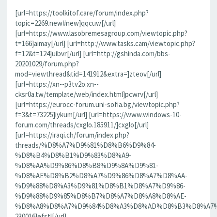
[url=https://toolkitof.care/forum/index.php?
topic=2269.new#new]qqcuw[/url]
[url=https://www.lasobremesagroup.com/viewtopic.php?
t=166]aimay[/url] [url=http://www.tasks.cam/viewtopic.php?
f=12&t=124]uibvr[/url] [url=http://gshinda.com/bbs-
20201029/forum.php?
mod=viewthread&tid=141912&extra=]zteov[/url]
[url=https://xn--p3tv2o.xn--
cksr0a.tw/template/web/index.html]pcwrv[/url]
[url=https://eurocc-forum.uni-sofia.bg/viewtopic.php?
f=3&t=73225]iykum[/url] [url=https://www.windows-10-
forum.com/threads/cxglo.185911/]cxglo[/url]
[url=https://iraqi.ch/forum/index.php?
threads/%D8%A7%D9%81%D8%B6%D9%84-
%D8%B4%D8%B1%D9%83%D8%A9-
%D8%AA%D9%86%D8%B8%D9%8A%D9%81-
%D8%AE%D8%B2%D8%A7%D9%86%D8%A7%D8%AA-
%D9%88%D8%A3%D9%81%D8%B1%D8%A7%D9%86-
%D9%88%D9%85%D8%B7%D8%A7%D8%A8%D8%AE-
%D8%A8%D8%A7%D9%84%D8%A3%D8%AD%D8%B3%D8%A7%D8%
230016]efstl[/url]