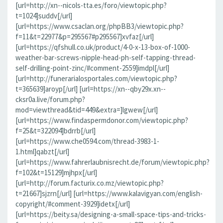
[url=http://xn--nicols-tta.es/foro/viewtopic.php?
t=1024]suddv[/url]
[url=https://www.csaclan.org/phpBB3/viewtopic.php?
f=11&t=22977&p=295567#p295567]xvfaz[/url]
[url=https://qfshull.co.uk/product/4-0-x-13-box-of-1000-
weather-bar-screws-nipple-head-ph-self-tapping-thread-
self-drilling-point-zinc/#comment-2559]imdpl[/url]
[url=http://funerarialosportales.com/viewtopic.php?
t=365639]aroyp[/url] [url=https://xn--qby29x.xn--
cksr0a.live/forum.php?
mod=viewthread&tid=449&extra=]lgwew[/url]
[url=https://www.findaspermdonor.com/viewtopic.php?
f=25&t=322094]bdrrb[/url]
[url=https://www.che0594.com/thread-3983-1-
1.html]qabzt[/url]
[url=https://www.fahrerlaubnisrecht.de/forum/viewtopic.php?
f=102&t=15129]mjhpx[/url]
[url=http://forum.facturix.co.mz/viewtopic.php?
t=21667]sjzrn[/url] [url=https://www.kalavigyan.com/english-
copyright/#comment-3929]idetx[/url]
[url=https://beity.sa/designing-a-small-space-tips-and-tricks-