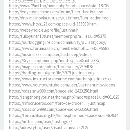
http://www.25ml.top/home.php?mod=space&uid=18705
http://ledyardmachine.com/forum/User-JustinInsox
http://dnp-malinovka.ru/user/justinhox/?um_action=edit
https://www.htys123.com/space-uid-355939.html
http://websyndic.eu/profile/justinmuh
http://fulloyuntr.10tl.net/member.php?a ... e&uid=5375
https://ourblogginglife.com/community/p ... stinjopsy/
https://www.forum.rsso.ch/memberlist.ph ... ile&u=5582
https://mzansixxx.com/user/Justinzep/videos
https://3ryx.com/home.php?mod=space&uid=5387
https://magazin.orgsoft.ru/forum/user/239418/
https://bedlington.uk/profile/5979-justinscupt/
https://www.instructorsnearme.com/author/justinexcix/
https://www.yourtowntube.com/user/Justinsnumb/videos
https://cdss.snw999.com/space-uid-2423256.html
http://jiangzhongyou.net/home.php?mod=space&uid=661625
https://infocruceros.com/foro-de-crucer ... -justincap
https://cdss.snw999.com/space-uid-2423256.html
https://forum.hkas.org.hk/home.php?mod=space&uid=82934
https://m1bar.com/user/Justingox/
http://adrestyt.ru/user/zisactivanovoz5212/