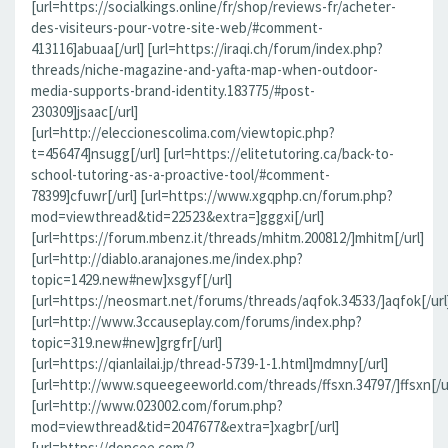
[url=https://socialkings.online/fr/shop/reviews-fr/acheter-
des-visiteurs-pour-votre-site-web/#comment-
413116]abuaa[/url] [url=https://iraqi.ch/forum/index.php?
threads/niche-magazine-and-yafta-map-when-outdoor-
media-supports-brand-identity.183775/#post-
230309]jsaac[/url]
[url=http://eleccionescolima.com/viewtopic.php?
t=456474]nsugg[/url] [url=https://elitetutoring.ca/back-to-
school-tutoring-as-a-proactive-tool/#comment-
78399]cfuwr[/url] [url=https://www.xgqphp.cn/forum.php?
mod=viewthread&tid=22523&extra=]gggxi[/url]
[url=https://forum.mbenz.it/threads/mhitm.200812/]mhitm[/url]
[url=http://diablo.aranajones.me/index.php?
topic=1429.new#new]xsgyf[/url]
[url=https://neosmart.net/forums/threads/aqfok.34533/]aqfok[/url
[url=http://www.3ccauseplay.com/forums/index.php?
topic=319.new#new]grgfr[/url]
[url=https://qianlailai.jp/thread-5739-1-1.html]mdmny[/url]
[url=http://www.squeegeeworld.com/threads/ffsxn.34797/]ffsxn[/ur
[url=http://www.023002.com/forum.php?
mod=viewthread&tid=2047677&extra=]xagbr[/url]
[url=https://doncee.com/?