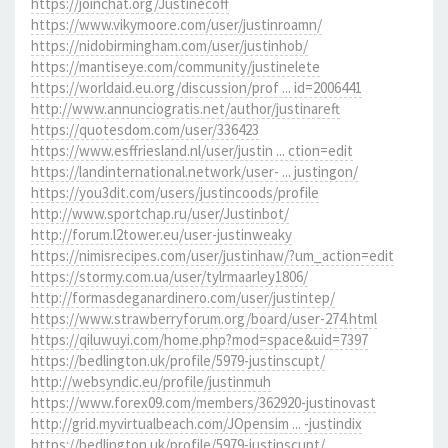
https://joinchat.org/Justinecoff
https://www.vikymoore.com/user/justinroamn/
https://nidobirmingham.com/user/justinhob/
https://mantiseye.com/community/justinelete
https://worldaid.eu.org/discussion/prof ... id=2006441
http://www.annunciogratis.net/author/justinareft
https://quotesdom.com/user/336423
https://www.esffriesland.nl/user/justin ... ction=edit
https://landinternational.network/user- ... justingon/
https://you3dit.com/users/justincoods/profile
http://www.sportchap.ru/user/Justinbot/
http://forum.l2tower.eu/user-justinweaky
https://nimisrecipes.com/user/justinhaw/?um_action=edit
https://stormy.com.ua/user/tylrmaarley1806/
http://formasdeganardinero.com/user/justintep/
https://www.strawberryforum.org/board/user-274.html
https://qiluwuyi.com/home.php?mod=space&uid=7397
https://bedlington.uk/profile/5979-justinscupt/
http://websyndic.eu/profile/justinmuh
https://www.forex09.com/members/362920-justinovast
http://grid.myvirtualbeach.com/JOpensim ... -justindix
https://bedlington.uk/profile/5979-justinscupt/