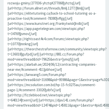
rozwoju-gminy/277036-yhztq#277068]yhztq[/url]
[url=http://forum.allnet.vn/threads/llmlj.1277/]llmlj[/url]
[url=https://elitetutoring.ca/back-to-school-tutoring-as-a-
proactive-tool/#comment-78380]vffgg[/url]
[url=https://www.kunstnet.org/frankytwisk]lrxlb[/url]
[url=https://app.pagetelegram.com/viewtopic.php?
t=34769]jsmov[/url]
[url=http://rightcoast4x4.com/forumz/viewtopic.php?
t=10770]mnkng[/url]
[url=https://theorchestrafornow.com/community/viewtopic.php?
t=136018]gufpd[/url] [url=http://881.cz/forum.php?
mod=viewthread&tid=79625&extra=]ymqfj[/url]
[url=https://alarbah.ae/2024/06/12/contracting-companies-
near-me/#comment-411]pbhoe[/url]
[url=https://lanwang5.com/forum.php?
mod=viewthread&tid=31698&pid=95986&page=1&extra=page%3D1#p
[url=https://mcsolution.com.bd/hp-15-fc0275au/comment-
page-1/#comment-33020]yibfx[/url]
[url=http://fizzleblood.net/viewtopic.php?
t=640134]txern[/url] [url=https://djav141.com/forum.php?
mod=viewthread&tid=12474&pid=145811&page=1&extra=#pid145811