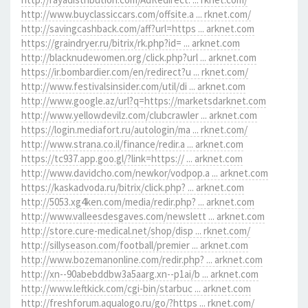
http://www.buyclassiccars.com/offsite.a ... rknet.com/
http://savingcashback.com/aff?url=https ... arknet.com
https://graindryer.ru/bitrix/rk.php?id= ... arknet.com
http://blacknudewomen.org/click.php?url ... arknet.com
https://ir.bombardier.com/en/redirect?u ... rknet.com/
http://www.festivalsinsider.com/util/di ... arknet.com
http://www.google.az/url?q=https://marketsdarknet.com
http://www.yellowdevilz.com/clubcrawler ... arknet.com
https://login.mediafort.ru/autologin/ma ... rknet.com/
http://www.strana.co.il/finance/redir.a ... arknet.com
https://tc937.app.goo.gl/?link=https:// ... arknet.com
http://www.davidcho.com/newkor/vodpop.a ... arknet.com
https://kaskadvoda.ru/bitrix/click.php? ... arknet.com
http://5053.xg4ken.com/media/redir.php? ... arknet.com
http://www.valleesdesgaves.com/newslett ... arknet.com
http://store.cure-medical.net/shop/disp ... rknet.com/
http://sillyseason.com/football/premier ... arknet.com
http://www.bozemanonline.com/redir.php? ... arknet.com
http://xn--90abebddbw3a5aarg.xn--p1ai/b ... arknet.com
http://www.leftkick.com/cgi-bin/starbuc ... arknet.com
http://freshforum.aqualogo.ru/go/?https ... rknet.com/