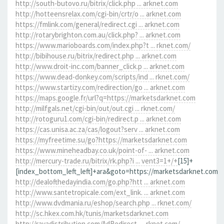
http://south-butovo.ru/bitrix/click.php ... arknet.com
http://hotteensrelax.com/cgi-bin/crtr/o ... arknet.com
https://fmlink.com/general/redirect.cgi ... arknet.com
http://rotarybrighton.com.au/click.php? ... arknet.com
https://www.marioboards.com/index.php?t ... rknet.com/
http://bibihouse.ru/bitrix/redirect.php ... arknet.com
http://www.droit-inc.com/banner_click.p ... arknet.com
https://www.dead-donkey.com/scripts/ind ... rknet.com/
https://www.startizy.com/redirection/go ... arknet.com
https://maps.google.fr/url?q=https://marketsdarknet.com
http://milfgals.net/cgi-bin/out/out.cgi ... rknet.com/
http://rotoguru1.com/cgi-bin/redirect.p ... arknet.com
https://cas.unisa.ac.za/cas/logout?serv ... arknet.com
https://myfreetime.su/go?https://marketsdarknet.com
https://www.mineheadbay.co.uk/point-of- ... arknet.com
http://mercury-trade.ru/bitrix/rk.php?i ... vent3=1+/+
[15]+
[index_bottom_left_left]+ara&goto=https://marketsdarknet.com
http://dealofthedayindia.com/go.php?htt ... arknet.com
http://www.santetropicale.com/ext_link. ... arknet.com
http://www.dvdmania.ru/eshop/search.php ... rknet.com/
http://sc.hkex.com.hk/tunis/marketsdarknet.com
http://rayadistribution.com/AdRedirect. ... rknet.com/