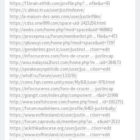
https://f1brain.elthib.com/profile.php? ... ofile&u=93
https://c.almaz.in.ua/user/justindeave/
http://la-maison-des-amis.com/user/justinflilm/
https://cdss.snw999.com/space-uid-2423256.html
http://iawbs.com/home.php?mod=space&uid=968802
https://prosepma.ca/forum/memberlist.ph ... file&u=473
https://qiluwuyi.com/home.php?mod=space&uid=7397
https://genderlms.govt.lc/user/justincl ... ction=edit
https://infocruceros.com/foro-de-crucer ... -justincap
http://wou.malaysia2host.com/home.php?m ... uid=284173
http://speakeasyspiritsllc.com/user/jus ... ction=edit
http://whdf.ru/forum/user/132193/
http://coms.fqn.comm.unity.moe/MyBB/user-976.html
https://infocruceros.com/foro-de-crucer ... -justincap
https://giangit.com/index.php/component ... r&id=21998
http://www.seafishzone.com/home.php?mod ... id=3052751
https://forum.madeinlens.com/profile/6455-justinbally/
https://www.esffriesland.nl/user/justin ... ction=edit
https://forum.zapravdu.sk/member.php?ac ... e&uid=2510
https://ackthikadiocese.org/user/justin ... ction=edit
https://www.esffriesland.nl/user/justin ... ction=edit