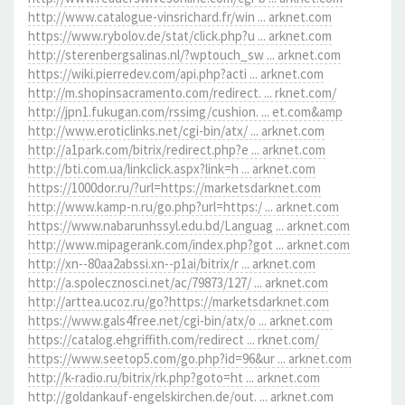
http://www.catalogue-vinsrichard.fr/win ... arknet.com
https://www.rybolov.de/stat/click.php?u ... arknet.com
http://sterenbergsalinas.nl/?wptouch_sw ... arknet.com
https://wiki.pierredev.com/api.php?acti ... arknet.com
http://m.shopinsacramento.com/redirect. ... rknet.com/
http://jpn1.fukugan.com/rssimg/cushion. ... et.com&amp
http://www.eroticlinks.net/cgi-bin/atx/ ... arknet.com
http://a1park.com/bitrix/redirect.php?e ... arknet.com
http://bti.com.ua/linkclick.aspx?link=h ... arknet.com
https://1000dor.ru/?url=https://marketsdarknet.com
http://www.kamp-n.ru/go.php?url=https:/ ... arknet.com
https://www.nabarunhssyl.edu.bd/Languag ... arknet.com
http://www.mipagerank.com/index.php?got ... arknet.com
http://xn--80aa2abssi.xn--p1ai/bitrix/r ... arknet.com
http://a.spolecznosci.net/ac/79873/127/ ... arknet.com
http://arttea.ucoz.ru/go?https://marketsdarknet.com
https://www.gals4free.net/cgi-bin/atx/o ... arknet.com
https://catalog.ehgriffith.com/redirect ... rknet.com/
https://www.seetop5.com/go.php?id=96&ur ... arknet.com
http://k-radio.ru/bitrix/rk.php?goto=ht ... arknet.com
http://goldankauf-engelskirchen.de/out. ... arknet.com