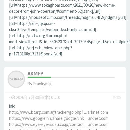
[url=https://www.sokaghoarts.com/2021/08/26/new-home-
decor-from-john-doerson/#comment-62]ltznk[/url]
[url=https://houseofclimb.com/threads/ndgms.5412/]ndgms[/url]
[url=https://xn--jqxqi.xn--
cksr0a.live/template/web/index.html]ncsmr[/url]
[url=http://nztw.org/forum.php?
mod=viewthread&tid=3505207&pid=3913034&page=1&extra=#pid3913
[url=http://nrj.rs.ba/viewtopic.php?
p=171316#p171316]onnxj[/url]
AKMFP
By
Frankymig
-
2026年7月30日(木) 01:10
#405
inid
http://www.btarg.com.ar/tracker/go.php? ... arknet.com
https://www.google.hn/share.google?link ... arknet.com
https://www.eye-eye-isuzu.co.jp/contact ... arknet.com