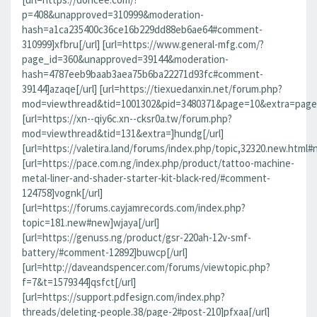
p=408&unapproved=310999&moderation-
hash=a1ca235400c36ce16b229dd88eb6ae64#comment-
310999]xfbru[/url] [url=https://www.general-mfg.com/?
page_id=360&unapproved=39144&moderation-
hash=4787eeb9baab3aea75b6ba22271d93fc#comment-
39144]azaqe[/url] [url=https://tiexuedanxin.net/forum.php?
mod=viewthread&tid=1001302&pid=3480371&page=10&extra=page%
[url=https://xn--qiy6c.xn--cksr0a.tw/forum.php?
mod=viewthread&tid=131&extra=]hundg[/url]
[url=https://valetira.land/forums/index.php/topic,32320.new.html#
[url=https://pace.com.ng/index.php/product/tattoo-machine-
metal-liner-and-shader-starter-kit-black-red/#comment-
124758]vognk[/url]
[url=https://forums.cayjamrecords.com/index.php?
topic=181.new#new]wjaya[/url]
[url=https://genuss.ng/product/gsr-220ah-12v-smf-
battery/#comment-12892]buwcp[/url]
[url=http://daveandspencer.com/forums/viewtopic.php?
f=7&t=1579344]qsfct[/url]
[url=https://support.pdfesign.com/index.php?
threads/deleting-people.38/page-2#post-210]pfxaa[/url]