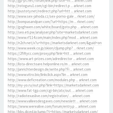
http://gp-pt.net/forum/link.php?site=ht ... arknet.com
http://rotoguru1.com/cgi-bin/redirect.p ... arknet.com
http://pustoty.net/redirect.php?url=htt ... arknet.com
http://www.sex-jahoda.cz/sex-porno-gale ... rknet.com/
http://bompasandparr.com/?url=https://m ... rknet.com/
http://goghwen.com/white/board/goto.php ... arknet.com
http://seo.eti.pw/analyser.php?site=marketsdarknet.com
http://www.rf114.com/main/index.php?mod ... arknet.com
http://n2ch.net/x?u=https://marketsdarknet.com/&guid=on
http://www.week.co.jp/skion/cljump.php? ... rknet.com/
https://2fiftycc.com/proxy.php?link=htt ... arknet.com
https://www.art-prizes.com/adredirector ... arknet.com
http://lista-directoare.helponline.ro/m ... arknet.com
http://janrichterdesign.de/write.php?Fi ... arknet.com
http://www.vitro.bio/linkclick.aspx?lin ... arknet.com
http://www.deficreation.com/modules.php ... arknet.com
http://my-yo.ru/out.php?link=https://marketsdarknet.com
http://www.fat-tgp.com/cgi-bin/atx/out. ... arknet.com
http://radiotexaslive.com/registration/ ... arknet.com
http://www.valleesdesgaves.com/newslett ... arknet.com
https://www.werealive.com/forum/entry.p ... arknet.com
http://bbs.diced.jp/jump/?t=https://marketsdarknet.com/