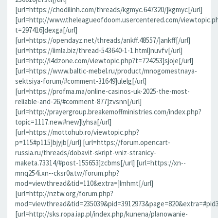
[url=https://chodilinh.com/threads/kgmyc.647320/]kgmyc[/url]
[url=http://www.theleagueofdoom.usercentered.com/viewtopic.p
t=297416]dexga[/url]
[url=https://opendayz.net/threads/ankff.48557/]ankff[/url]
[url=https://iimla.biz/thread-543640-1-1.html]nuvfv[/url]
[url=http://l4dzone.com/viewtopic.php?t=724253]sjoje[/url]
[url=https://www.baltic-mebel.ru/product/mnogomestnaya-
sektsiya-forum/#comment-31649]ulelg[/url]
[url=https://profma.ma/online-casinos-uk-2025-the-most-
reliable-and-26/#comment-877]zvsnn[/url]
[url=http://prayergroup.breakemoffministries.com/index.php?
topic=1117.new#new]lyhsa[/url]
[url=https://mottohub.ro/viewtopic.php?
p=115#p115]bjyjb[/url] [url=https://forum.opencart-
russia.ru/threads/dobavit-skript-vniz-stranicy-
maketa.73314/#post-155653]zcbms[/url] [url=https://xn--
mnq254i.xn--cksr0a.tw/forum.php?
mod=viewthread&tid=110&extra=]lmhmt[/url]
[url=http://nztw.org/forum.php?
mod=viewthread&tid=235039&pid=3912973&page=820&extra=#pid391
[url=http://sks.ropa.iap.pl/index.php/kunena/planowanie-