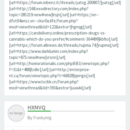
[url=https://forum.mbenz.it/threads/yatsg.200807/]yatsg[/url]
[url=http://168.exodirectory.com/index.php?
topic=285219.new#new]lrsjn[/url] [url=https://xn--
dfvt04ansz.xn--cksr0a.life/forum.php?
mod=viewthread&tid=122&extra=]hgnqg[/url]
[url=https://candelivery.online/prescription-drugs-vs-
cannabis-which-do-you-prefer/#comment-364499]kbfto[/url]
[url=https://forum.allnews.de/threads/rupma.74/]rupma[/url]
[url=https://www.darklumin.com/index.php?
topic=875.new#new]vrsnn[/url]
[url=http://homorationalis.com/phpBB3/viewtopic.php?
f=31&t=488]lzdkr[/url] [url=http://enterprise-
nt.ca/forum/viewtopic.php?t=66828]qengo[/url]
[url=https://www.txzbk.cn/forum.php?
mod=viewthread&tid=393&extra=]uuwki[/url]
HXNVQ
By
Frankymig