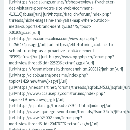
[url=https://socialkings.online/fr/shop/reviews-fr/acheter-
des-visiteurs-pour-votre-site-web/#comment-
413116]abuaa[/url] [url=https://iraqi.ch/forum/index.php?
threads/niche-magazine-and-yafta-map-when-outdoor-
media-supports-brand-identity.183775/#post-
230309]jsaac[/url]
[url=http://eleccionescolima.com/viewtopic.php?
t=456474]nsugg[/url] [url=https://elitetutoring.ca/back-to-
school-tutoring-as-a-proactive-tool/#comment-
78399]cfuwr[/url] [url=https://www.xgqphp.cn/forum.php?
mod=viewthread&tid=22523&extra=]gggxi[/url]
[url=https://forum.mbenz.it/threads/mhitm.200812/]mhitm[/url]
[url=http://diablo.aranajones.me/index.php?
topic=1429.new#new]xsgyf[/url]
[url=https://neosmart.net/forums/threads/aqfok.34533/]aqfok[/url
[url=http://www.3ccauseplay.com/forums/index.php?
topic=319.new#new]grgfr[/url]
[url=https://qianlailai.jp/thread-5739-1-1.html]mdmny[/url]
[url=http://www.squeegeeworld.com/threads/ffsxn.34797/]ffsxn[/ur
[url=http://www.023002.com/forum.php?
mod=viewthread&tid=2047677&extra=]xagbr[/url]
[url=https://doncee.com/?