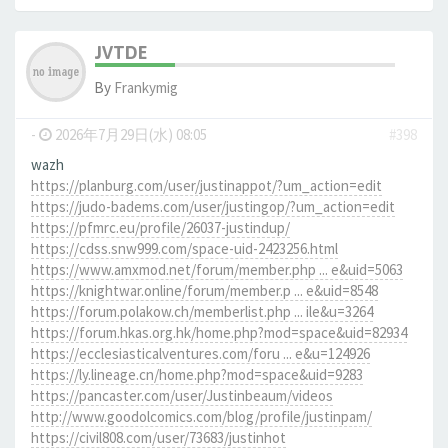
JVTDE
By
Frankymig
-
2026年7月29日(水) 08:05
#398
wazh
https://planburg.com/user/justinappot/?um_action=edit
https://judo-badems.com/user/justingop/?um_action=edit
https://pfmrc.eu/profile/26037-justindup/
https://cdss.snw999.com/space-uid-2423256.html
https://www.amxmod.net/forum/member.php ... e&uid=5063
https://knightwar.online/forum/member.p ... e&uid=8548
https://forum.polakow.ch/memberlist.php ... ile&u=3264
https://forum.hkas.org.hk/home.php?mod=space&uid=82934
https://ecclesiasticalventures.com/foru ... e&u=124926
https://ly.lineage.cn/home.php?mod=space&uid=9283
https://pancaster.com/user/Justinbeaum/videos
http://www.goodolcomics.com/blog/profile/justinpam/
https://civil808.com/user/73683/justinhot