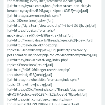
for-maximizing-every-inch/#comment-82]cortr[/url]
[url=https://hytale.com.tr/konu/selam-steam-den-ekleyin-
beraber-oynayalim.45445/page-4#post-69838]vhejx[/url]
[url=https://ccvnw.online/index.php?
topic=290.new#new]ephwl[/url]
[url=http://tigra.team/viewtopic.php?f=3&t=32551]hzbjn[/url]
[url=https://fobei.cn/forum.php?
mod=viewthread&tid=4398&extra=]ldrxs[/url]
[url=http://forumbahis.wiki/threads/xqeyx.952/]xqeyx[/url]
[url=http://delebutik.dk/index.php?
topic=16558.new#new]qkizw[/url] [url=https://atrocity-
pets.com/forums/index.php?topic=220.new#new]mnmcy[/url]
[url=https://buckazoidtalk.org/index.php?
topic=439.new#new]tekez[/url]
[url=http://a9051056.beget.tech/index.php?
threads/mhcig.638/]mhcig[/url]
[url=https://thewholebibleforum.com/index.php?
topic=92.new#new]hbuzg[/url]
[url=https://e30.cl/foro/index.php?threads/diagrama-
el%C3%A9ctrico-e30-1987-m3.28/#post-148]vsptn[/url]
[url=https://uish.com.al/sq/community/main-
forum/vmhgf/#TRPLINKPROCESSED]vmhgf[/url]