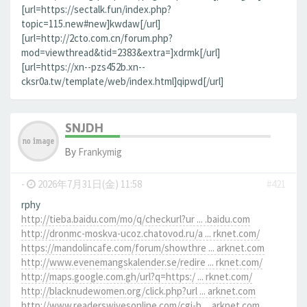
[url=https://sectalk.fun/index.php?
topic=115.new#new]kwdaw[/url]
[url=http://2cto.com.cn/forum.php?
mod=viewthread&tid=2383&extra=]xdrmk[/url]
[url=https://xn--pzs452b.xn--
cksr0a.tw/template/web/index.html]qipwd[/url]
SNJDH
By
Frankymig
-
2026年7月31日(金) 11:58
#421
rphy
http://tieba.baidu.com/mo/q/checkurl?ur ... .baidu.com
http://dronmc-moskva-ucoz.chatovod.ru/a ... rknet.com/
https://mandolincafe.com/forum/showthre ... arknet.com
http://www.evenemangskalender.se/redire ... rknet.com/
http://maps.google.com.gh/url?q=https:/ ... rknet.com/
http://blacknudewomen.org/click.php?url ... arknet.com
http://www.readerswivesonline.com/cgi-b ... arknet.com