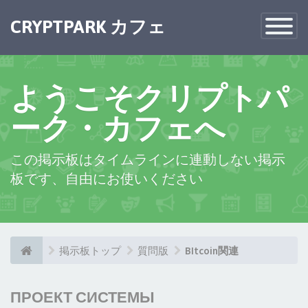
CRYPTPARK カフェ
Toggle
Navigatio
ようこそクリプトパ
ーク・カフェへ
この掲示板はタイムラインに連動しない掲示
板です、自由にお使いください
掲示板トップ
質問版
BItcoin関連
ПРОЕКТ СИСТЕМЫ