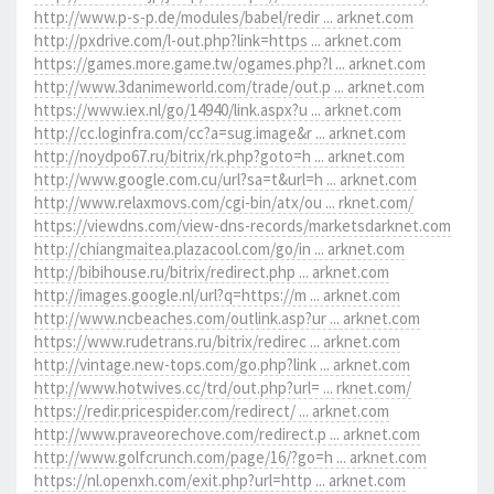
http://www.p-s-p.de/modules/babel/redir ... arknet.com
http://pxdrive.com/l-out.php?link=https ... arknet.com
https://games.more.game.tw/ogames.php?l ... arknet.com
http://www.3danimeworld.com/trade/out.p ... arknet.com
https://www.iex.nl/go/14940/link.aspx?u ... arknet.com
http://cc.loginfra.com/cc?a=sug.image&r ... arknet.com
http://noydpo67.ru/bitrix/rk.php?goto=h ... arknet.com
http://www.google.com.cu/url?sa=t&url=h ... arknet.com
http://www.relaxmovs.com/cgi-bin/atx/ou ... rknet.com/
https://viewdns.com/view-dns-records/marketsdarknet.com
http://chiangmaitea.plazacool.com/go/in ... arknet.com
http://bibihouse.ru/bitrix/redirect.php ... arknet.com
http://images.google.nl/url?q=https://m ... arknet.com
http://www.ncbeaches.com/outlink.asp?ur ... arknet.com
https://www.rudetrans.ru/bitrix/redirec ... arknet.com
http://vintage.new-tops.com/go.php?link ... arknet.com
http://www.hotwives.cc/trd/out.php?url= ... rknet.com/
https://redir.pricespider.com/redirect/ ... arknet.com
http://www.praveorechove.com/redirect.p ... arknet.com
http://www.golfcrunch.com/page/16/?go=h ... arknet.com
https://nl.openxh.com/exit.php?url=http ... arknet.com