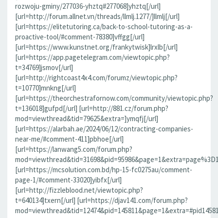
rozwoju-gminy/277036-yhztq#277068]yhztq[/url]
[url=http://forum.allnet.vn/threads/llmlj.1277/]llmlj[/url]
[url=https://elitetutoring.ca/back-to-school-tutoring-as-a-
proactive-tool/#comment-78380]vffgg[/url]
[url=https://www.kunstnet.org/frankytwisk]lrxlb[/url]
[url=https://app.pagetelegram.com/viewtopic.php?
t=34769]jsmov[/url]
[url=http://rightcoast4x4.com/forumz/viewtopic.php?
t=10770]mnkng[/url]
[url=https://theorchestrafornow.com/community/viewtopic.php?
t=136018]gufpd[/url] [url=http://881.cz/forum.php?
mod=viewthread&tid=79625&extra=]ymqfj[/url]
[url=https://alarbah.ae/2024/06/12/contracting-companies-
near-me/#comment-411]pbhoe[/url]
[url=https://lanwang5.com/forum.php?
mod=viewthread&tid=31698&pid=95986&page=1&extra=page%3D1#p
[url=https://mcsolution.com.bd/hp-15-fc0275au/comment-
page-1/#comment-33020]yibfx[/url]
[url=http://fizzleblood.net/viewtopic.php?
t=640134]txern[/url] [url=https://djav141.com/forum.php?
mod=viewthread&tid=12474&pid=145811&page=1&extra=#pid145811