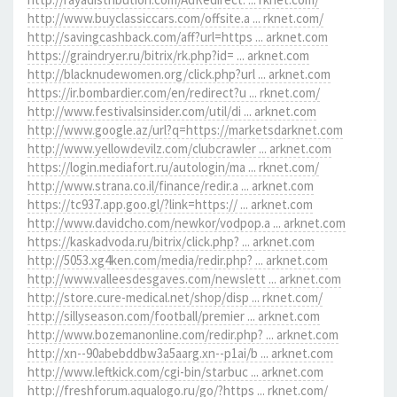
http://www.buyclassiccars.com/offsite.a ... rknet.com/
http://savingcashback.com/aff?url=https ... arknet.com
https://graindryer.ru/bitrix/rk.php?id= ... arknet.com
http://blacknudewomen.org/click.php?url ... arknet.com
https://ir.bombardier.com/en/redirect?u ... rknet.com/
http://www.festivalsinsider.com/util/di ... arknet.com
http://www.google.az/url?q=https://marketsdarknet.com
http://www.yellowdevilz.com/clubcrawler ... arknet.com
https://login.mediafort.ru/autologin/ma ... rknet.com/
http://www.strana.co.il/finance/redir.a ... arknet.com
https://tc937.app.goo.gl/?link=https:// ... arknet.com
http://www.davidcho.com/newkor/vodpop.a ... arknet.com
https://kaskadvoda.ru/bitrix/click.php? ... arknet.com
http://5053.xg4ken.com/media/redir.php? ... arknet.com
http://www.valleesdesgaves.com/newslett ... arknet.com
http://store.cure-medical.net/shop/disp ... rknet.com/
http://sillyseason.com/football/premier ... arknet.com
http://www.bozemanonline.com/redir.php? ... arknet.com
http://xn--90abebddbw3a5aarg.xn--p1ai/b ... arknet.com
http://www.leftkick.com/cgi-bin/starbuc ... arknet.com
http://freshforum.aqualogo.ru/go/?https ... rknet.com/