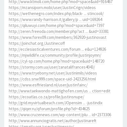
http://www.ktmoli.com/home.php?mod=space&uid=916467
https://mzansiporn.mobi/user/JustinCrign/videos
https://wethenegro.com/index.php/black- ... stincooli/
https://www.randy-harrison.it/gallery/p ... uid=169264
https://qiluwuyi.com/home.php?mod=space&uid=7397
http://zeren.freeoda.com/member.php?act ... &uid=33381
https://www.forex09.com/members/362920-justinovast
https://joinchat.org/Justinecoff
http://ecclesiasticalventures.com/forum ... e&u=124926
https://mjwildlife.ca/community/profile/justinjoymn/
https://cyl-sp.com/home.php?mod=space&uid=148720
https://stormy.com.ua/user/zanatalifrances4043/
https://www.tryebony.net/user/Justinimils/videos
https://cdss.snw999.com/space-uid-2423256.html
https://www.esffriesland.nl/user/justinfainc/
http://www.taekwondo-mattighofen.com/us ... ction=edit
https://ecoatlas.co.za/profile/justinsnupe/
http://grid.myvirtualbeach.com/JOpensim ... -justindix
https://qiqer.ru/qforum/profile.php?id=434625
http://www.cruzenews.com/wp-content/plu ... id=2373306
http://www.annunciogratis.net/author/justinareft
https://jamaity.org/user/justinexozy/