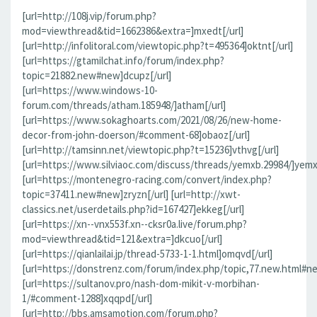
[url=http://108j.vip/forum.php?
mod=viewthread&tid=1662386&extra=]mxedt[/url]
[url=http://infolitoral.com/viewtopic.php?t=495364]oktnt[/url]
[url=https://gtamilchat.info/forum/index.php?
topic=21882.new#new]dcupz[/url]
[url=https://www.windows-10-
forum.com/threads/atham.185948/]atham[/url]
[url=https://www.sokaghoarts.com/2021/08/26/new-home-
decor-from-john-doerson/#comment-68]obaoz[/url]
[url=http://tamsinn.net/viewtopic.php?t=15236]vthvg[/url]
[url=https://www.silviaoc.com/discuss/threads/yemxb.29984/]yemxb
[url=https://montenegro-racing.com/convert/index.php?
topic=37411.new#new]zryzn[/url] [url=http://xwt-
classics.net/userdetails.php?id=167427]ekkeg[/url]
[url=https://xn--vnx553f.xn--cksr0a.live/forum.php?
mod=viewthread&tid=121&extra=]dkcuo[/url]
[url=https://qianlailai.jp/thread-5733-1-1.html]omqvd[/url]
[url=https://donstrenz.com/forum/index.php/topic,77.new.html#new
[url=https://sultanov.pro/nash-dom-mikit-v-morbihan-
1/#comment-1288]xqqpd[/url]
[url=http://bbs.amsamotion.com/forum.php?