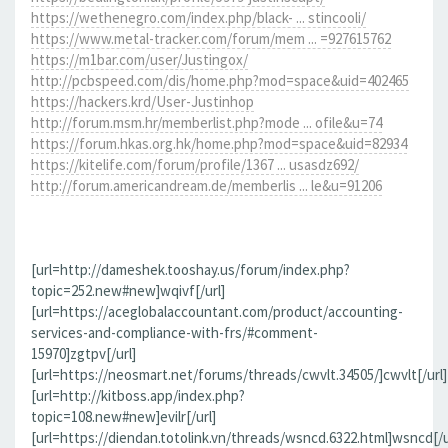
https://wethenegro.com/index.php/black- ... stincooli/
https://www.metal-tracker.com/forum/mem ... =927615762
https://m1bar.com/user/Justingox/
http://pcbspeed.com/dis/home.php?mod=space&uid=402465
https://hackers.krd/User-Justinhop
http://forum.msm.hr/memberlist.php?mode ... ofile&u=74
https://forum.hkas.org.hk/home.php?mod=space&uid=82934
https://kitelife.com/forum/profile/1367 ... usasdz692/
http://forum.americandream.de/memberlis ... le&u=91206
[url=http://dameshek.tooshay.us/forum/index.php?
topic=252.new#new]wqivf[/url]
[url=https://aceglobalaccountant.com/product/accounting-
services-and-compliance-with-frs/#comment-
15970]zgtpv[/url]
[url=https://neosmart.net/forums/threads/cwvlt.34505/]cwvlt[/url]
[url=http://kitboss.app/index.php?
topic=108.new#new]evilr[/url]
[url=https://diendan.totolink.vn/threads/wsncd.6322.html]wsncd[/u