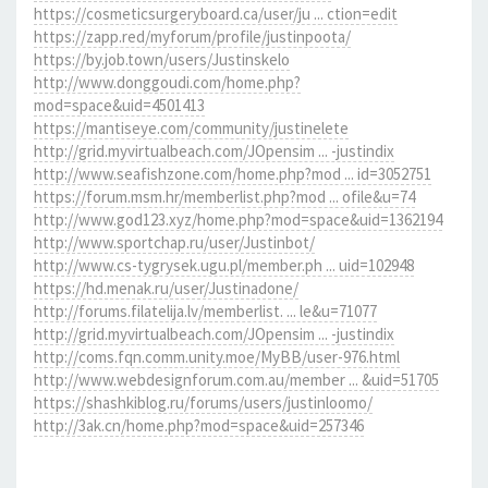
https://cosmeticsurgeryboard.ca/user/ju ... ction=edit
https://zapp.red/myforum/profile/justinpoota/
https://by.job.town/users/Justinskelo
http://www.donggoudi.com/home.php?
mod=space&uid=4501413
https://mantiseye.com/community/justinelete
http://grid.myvirtualbeach.com/JOpensim ... -justindix
http://www.seafishzone.com/home.php?mod ... id=3052751
https://forum.msm.hr/memberlist.php?mod ... ofile&u=74
http://www.god123.xyz/home.php?mod=space&uid=1362194
http://www.sportchap.ru/user/Justinbot/
http://www.cs-tygrysek.ugu.pl/member.ph ... uid=102948
https://hd.menak.ru/user/Justinadone/
http://forums.filatelija.lv/memberlist. ... le&u=71077
http://grid.myvirtualbeach.com/JOpensim ... -justindix
http://coms.fqn.comm.unity.moe/MyBB/user-976.html
http://www.webdesignforum.com.au/member ... &uid=51705
https://shashkiblog.ru/forums/users/justinloomo/
http://3ak.cn/home.php?mod=space&uid=257346