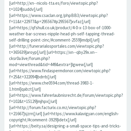
[url=http://xn--nicols-tta.es/foro/viewtopic.php?
t=1024]suddv[/url]
[url=https://www.csaclan.org/phpBB3/viewtopic.php?
f=11&t=22977&p=295567#p295567]xvfaz[/url]
[url=https://qfshull.co.uk/product/4-0-x-13-box-of-1000-
weather-bar-screws-nipple-head-ph-self-tapping-thread-
self-drilling-point-zinc/#comment-2559]imdpl[/url]
[url=http://funerarialosportales.com/viewtopic.php?
t=365639]aroyp[/url] [url=https://xn--qby29x.xn--
cksr0a.live/forum.php?
mod=viewthread&tid=449&extra=]lgwew[/url]
[url=https://www.findaspermdonor.com/viewtopic.php?
f=25&t=322094]bdrrb[/url]
[url=https://www.che0594.com/thread-3983-1-
1.html]qabzt[/url]
[url=https://www.fahrerlaubnisrecht.de/forum/viewtopic.php?
f=102&t=15129]mjhpx[/url]
[url=http://forum.facturix.co.mz/viewtopic.php?
t=21667]sjzrn[/url] [url=https://www.kalavigyan.com/english-
copyright/#comment-3929]idetx[/url]
[url=https://beity.sa/designing-a-small-space-tips-and-tricks-