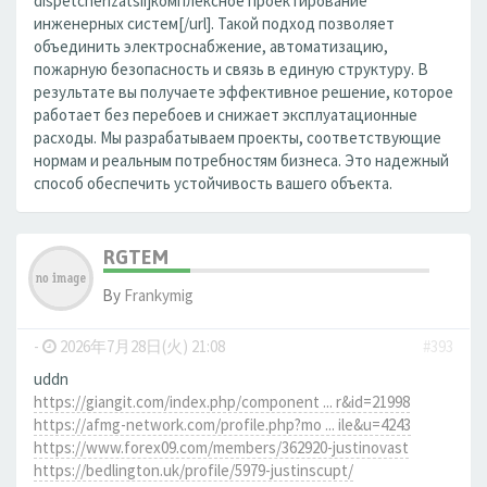
dispetcherizatsii]комплексное проектирование
инженерных систем[/url]. Такой подход позволяет
объединить электроснабжение, автоматизацию,
пожарную безопасность и связь в единую структуру. В
результате вы получаете эффективное решение, которое
работает без перебоев и снижает эксплуатационные
расходы. Мы разрабатываем проекты, соответствующие
нормам и реальным потребностям бизнеса. Это надежный
способ обеспечить устойчивость вашего объекта.
RGTEM
By
Frankymig
-
2026年7月28日(火) 21:08
#393
uddn
https://giangit.com/index.php/component ... r&id=21998
https://afmg-network.com/profile.php?mo ... ile&u=4243
https://www.forex09.com/members/362920-justinovast
https://bedlington.uk/profile/5979-justinscupt/