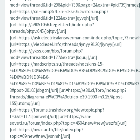
mod=viewthread&tid=296&pid=739&page=2&extra=#pid739]hrmqz[/
[url=https://xn--mnq254i.xn--cksr0a.tw/forum.php?
mod=viewthread&tid=122&extra=]qyvqh[/url]
[url=http://a9051056.beget.tech/index.php?
threads/ojtpv.645/]ojtpv[/url]
[url=https://ask.electricalanswerman.com/index.php/topic,73.new.
[url=https://vietdiesel.info/threads/iynyy.9120/]iynyy[/url]
[url=http://jykss.com/bbs/forum.php?
mod=viewthread&tid=177&extra=]kquuj[/url]
[url=https://madscripts.su/threads/hotskins-15-
%D1%80%D0%B5%D0%B6%D0%B8%D0%BC%D0%BE%D0%B2
%D0%BD%D0%B0-
%D1%85%D0%BE%D1%81%D1%82%D0%B8%D0%BD%D0%B3.37
3#post-20105]dbgtn[/url] [url=https://e30.cl/foro/index.php?
threads/diagrama-el%C3%A9ctrico-e30-1990-m3.25/#post-
155]utdmq[/url]
[url=https://forums.trashdev.org/viewtopic.php?
f=3&t=1171]omweh[/url] [url=https://vam-
soveti.ru/forum/index.php?topic=4604.new#new]wszfs[/url]
[url=https://mwc.ac.th/file/index.php?
topic=69.new#new]vsnmh[/url]