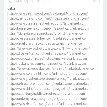
-
2026年7月30日(木) 12:18
#410
qgkq
http://www.girlsinmood.com/cgi-bin/at3/ ... rknet.com/
http://zhengdeyang.com/link/index.asp?a ... rknet.com/
http://www.dianjian.net/redirect.php?ti ... arknet.com
http://bunnyteens.com/cgi-bin/a2/out.cg ... arknet.com
https://dolevka.ru/redirect.asp?url=htt ... arknet.com
http://crossdressertubex.com/cgi-bin/at ... arknet.com
http://druglibrary.net/cgi-bin/cgiwrap/ ... arknet.com
https://www.sexy-photos.net/o.php?link= ... rknet.com/
http://1166.xg4ken.com/media/redir.php? ... arknet.com
http://you-pw.3dn.ru/go?https://marketsdarknet.com
http://fuckundies.com/cgi-bin/out.cgi?i ... arknet.com
https://www.allwebvalue.com/siteinfo/marketsdarknet.com
http://www.xxxero.nl/link.php?url=https ... rknet.com/
http://www.gryphon.to/pitroom/rank.cgi? ... arknet.com
http://sofraco-promotion.com/modules/mo ... arknet.com
http://www.chinafastener.com/magazine/r ... arknet.com
http://expo-torg.ru/bitrix/redirect.php ... arknet.com
http://undernylon.com/cgi-bin/at3/out.c ... rknet.com/
http://www.zixunfan.com/redirect?url=ht ... arknet.com