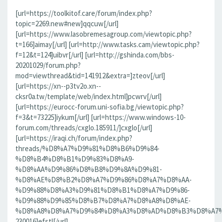
[url=https://toolkitof.care/forum/index.php?
topic=2269.new#new]qqcuw[/url]
[url=https://www.lasobremesagroup.com/viewtopic.php?
t=166]aimay[/url] [url=http://www.tasks.cam/viewtopic.php?
f=12&t=124]uibvr[/url] [url=http://gshinda.com/bbs-
20201029/forum.php?
mod=viewthread&tid=141912&extra=]zteov[/url]
[url=https://xn--p3tv2o.xn--
cksr0a.tw/template/web/index.html]pcwrv[/url]
[url=https://eurocc-forum.uni-sofia.bg/viewtopic.php?
f=3&t=73225]iykum[/url] [url=https://www.windows-10-
forum.com/threads/cxglo.185911/]cxglo[/url]
[url=https://iraqi.ch/forum/index.php?
threads/%D8%A7%D9%81%D8%B6%D9%84-
%D8%B4%D8%B1%D9%83%D8%A9-
%D8%AA%D9%86%D8%B8%D9%8A%D9%81-
%D8%AE%D8%B2%D8%A7%D9%86%D8%A7%D8%AA-
%D9%88%D8%A3%D9%81%D8%B1%D8%A7%D9%86-
%D9%88%D9%85%D8%B7%D8%A7%D8%A8%D8%AE-
%D8%A8%D8%A7%D9%84%D8%A3%D8%AD%D8%B3%D8%A7%D8%
230016]efstl[/url]