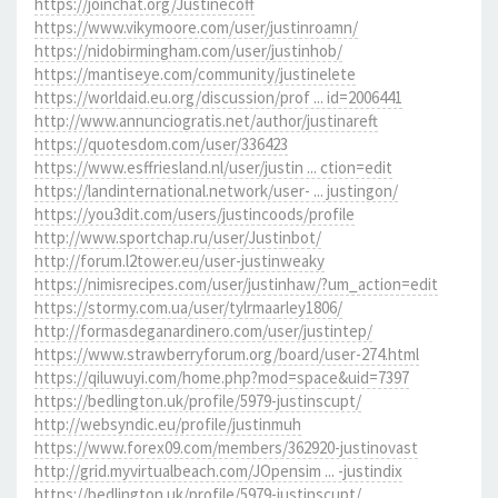
https://joinchat.org/Justinecoff
https://www.vikymoore.com/user/justinroamn/
https://nidobirmingham.com/user/justinhob/
https://mantiseye.com/community/justinelete
https://worldaid.eu.org/discussion/prof ... id=2006441
http://www.annunciogratis.net/author/justinareft
https://quotesdom.com/user/336423
https://www.esffriesland.nl/user/justin ... ction=edit
https://landinternational.network/user- ... justingon/
https://you3dit.com/users/justincoods/profile
http://www.sportchap.ru/user/Justinbot/
http://forum.l2tower.eu/user-justinweaky
https://nimisrecipes.com/user/justinhaw/?um_action=edit
https://stormy.com.ua/user/tylrmaarley1806/
http://formasdeganardinero.com/user/justintep/
https://www.strawberryforum.org/board/user-274.html
https://qiluwuyi.com/home.php?mod=space&uid=7397
https://bedlington.uk/profile/5979-justinscupt/
http://websyndic.eu/profile/justinmuh
https://www.forex09.com/members/362920-justinovast
http://grid.myvirtualbeach.com/JOpensim ... -justindix
https://bedlington.uk/profile/5979-justinscupt/