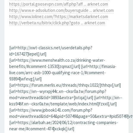
https://portal.goosevpn.com/aff.php?aff ... arknet.com
http://www.e-adsolution.com/buyersguide ... arknet.com
http://www.lolinez.com/?https://marketsdarknet.com
http://verbeta.ru/bitrix/click.php?goto ... arknet.com
[url=http://xwt-classics.net/userdetails.php?
id=167427]lepel[/url]
[url=https://www.menshealth.co.za/drinking-water-
benefits/#comment-13530]zqmaz[/url] [url=http://fimasia-
live.com/arrc-asb-1000-qualifying-race-1/#comment-
93894]wfevg[/url]
[url=https://forum.merlis.eu/threads/thhqv.1022/]thhqv[/url]
[url=https://xn--wyrxpj44c.xn--cksr0a.tw/forum.php?
mod=viewthread&tid=3893&extra=]ixtqa[/url] [url=http://xn--
kss946f.xn--cksr0a.tw/template/web/index.html]fzxxl[/url]
[url=https://www.jpbook141.com/forum.php?
mod=viewthread&tid=64&pid=50749&page=50&extra=#pid50749]vtv
[url=https://alarbah.ae/2024/06/12/contracting-companies-
near-me/#comment-474]xckqk[/url]