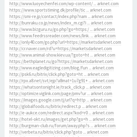
http://www.luoyechenfei.com/wp-content/ ... arknet.com
https://www.sportstiming.dk/profile/tic ... arknet.com
https://smi-re.jp/contact/index.php?nam ... arknet.com
http://bunraku.co.jp/news/index_m.cgi?i ... arknet.com
http://www.bizguru.ru/go.php?go=https:/ ... arknet.com
http://www.feedrssreader.com/news/link. ... arknet.com
http://only40.com/go.php?url=https://marketsdarknet.com
http://cr.naver.com/rd?u=https://marketsdarknet.com
http://www.animal-show.kiev.ua/?goto=ht ... arknet.com
https://bethplanet.ru/go?https://marketsdarknet.com
http://www.eagledigitizing.com/blog/fun ... arknet.com
http://psk6.ru/bitrix/click.php?goto=ht ... arknet.com
http://rpx.a8.net/svt/ejp?a8mat=1u7g91+ ... arknet.com
https://whatsontonight.ie/track_click.p ... arknet.com
http://optimize.viglink.com/page/pmv?ur ... arknet.com
https://images.google.com.tj/url?q=http ... arknet.com
http://globalfoods.ru/bitrix/redirect.p ... arknet.com
http://e-aukce.com/redirect.aspx?kod=r0 ... arknet.com
http://hotel-okt.ru/images/get.php?go=h ... arknet.com
http://burgman-club.ru/forum/away.php?s ... arknet.com
http://verbeta.ru/bitrix/click.php?goto ... arknet.com