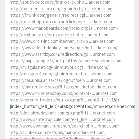
http://south-butovo.ru/bitrix/click.php ... arknet.com
http://hotteensrelax.com/cgi-bin/crtr/o ... arknet.com
https://fmlink.com/general/redirect.cgi ... arknet.com
http://rotarybrighton.com.au/click.php? ... arknet.com
https://www.marioboards.com/index.php?t ... rknet.com/
http://bibihouse.ru/bitrix/redirect.php ... arknet.com
http://www.droit-inc.com/banner_click.p ... arknet.com
https://www.dead-donkey.com/scripts/ind ... rknet.com/
https://www.startizy.com/redirection/go ... arknet.com
https://maps.google.fr/url?q=https://marketsdarknet.com
http://milfgals.net/cgi-bin/out/out.cgi ... rknet.com/
http://rotoguru1.com/cgi-bin/redirect.p ... arknet.com
https://cas.unisa.ac.za/cas/logout?serv ... arknet.com
https://myfreetime.su/go?https://marketsdarknet.com
https://www.mineheadbay.co.uk/point-of- ... arknet.com
http://mercury-trade.ru/bitrix/rk.php?i ... vent3=1+/+
[15]+
[index_bottom_left_left]+ara&goto=https://marketsdarknet.com
http://dealofthedayindia.com/go.php?htt ... arknet.com
http://www.santetropicale.com/ext_link. ... arknet.com
http://www.dvdmania.ru/eshop/search.php ... rknet.com/
http://sc.hkex.com.hk/tunis/marketsdarknet.com
http://rayadistribution.com/AdRedirect. ... rknet.com/