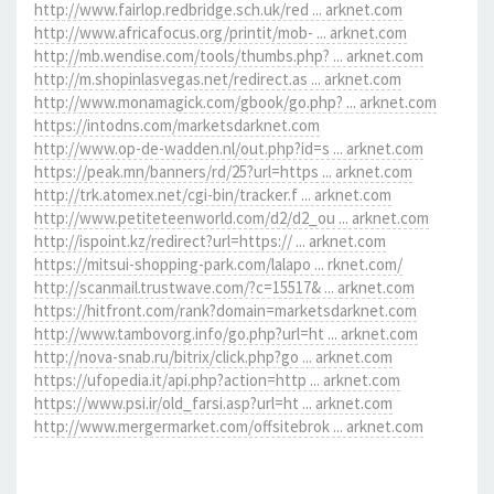
http://www.fairlop.redbridge.sch.uk/red ... arknet.com
http://www.africafocus.org/printit/mob- ... arknet.com
http://mb.wendise.com/tools/thumbs.php? ... arknet.com
http://m.shopinlasvegas.net/redirect.as ... arknet.com
http://www.monamagick.com/gbook/go.php? ... arknet.com
https://intodns.com/marketsdarknet.com
http://www.op-de-wadden.nl/out.php?id=s ... arknet.com
https://peak.mn/banners/rd/25?url=https ... arknet.com
http://trk.atomex.net/cgi-bin/tracker.f ... arknet.com
http://www.petiteteenworld.com/d2/d2_ou ... arknet.com
http://ispoint.kz/redirect?url=https:// ... arknet.com
https://mitsui-shopping-park.com/lalapo ... rknet.com/
http://scanmail.trustwave.com/?c=15517& ... arknet.com
https://hitfront.com/rank?domain=marketsdarknet.com
http://www.tambovorg.info/go.php?url=ht ... arknet.com
http://nova-snab.ru/bitrix/click.php?go ... arknet.com
https://ufopedia.it/api.php?action=http ... arknet.com
https://www.psi.ir/old_farsi.asp?url=ht ... arknet.com
http://www.mergermarket.com/offsitebrok ... arknet.com