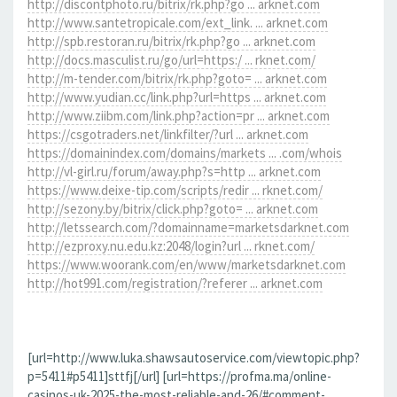
http://discontphoto.ru/bitrix/rk.php?go ... arknet.com
http://www.santetropicale.com/ext_link. ... arknet.com
http://spb.restoran.ru/bitrix/rk.php?go ... arknet.com
http://docs.masculist.ru/go/url=https:/ ... rknet.com/
http://m-tender.com/bitrix/rk.php?goto= ... arknet.com
http://www.yudian.cc/link.php?url=https ... arknet.com
http://www.ziibm.com/link.php?action=pr ... arknet.com
https://csgotraders.net/linkfilter/?url ... arknet.com
https://domainindex.com/domains/markets ... .com/whois
http://vl-girl.ru/forum/away.php?s=http ... arknet.com
https://www.deixe-tip.com/scripts/redir ... rknet.com/
http://sezony.by/bitrix/click.php?goto= ... arknet.com
http://letssearch.com/?domainname=marketsdarknet.com
http://ezproxy.nu.edu.kz:2048/login?url ... rknet.com/
https://www.woorank.com/en/www/marketsdarknet.com
http://hot991.com/registration/?referer ... arknet.com
[url=http://www.luka.shawsautoservice.com/viewtopic.php?
p=5411#p5411]sttfj[/url] [url=https://profma.ma/online-
casinos-uk-2025-the-most-reliable-and-26/#comment-