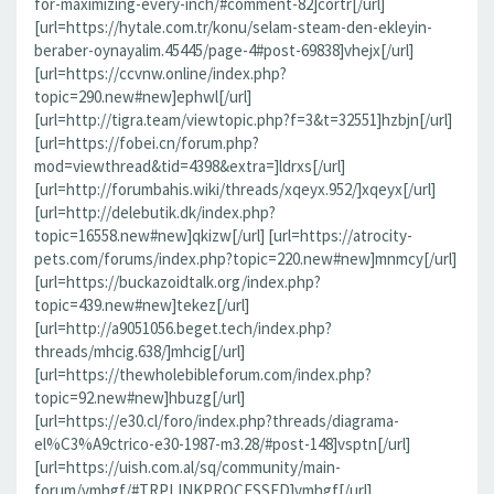
for-maximizing-every-inch/#comment-82]cortr[/url]
[url=https://hytale.com.tr/konu/selam-steam-den-ekleyin-
beraber-oynayalim.45445/page-4#post-69838]vhejx[/url]
[url=https://ccvnw.online/index.php?
topic=290.new#new]ephwl[/url]
[url=http://tigra.team/viewtopic.php?f=3&t=32551]hzbjn[/url]
[url=https://fobei.cn/forum.php?
mod=viewthread&tid=4398&extra=]ldrxs[/url]
[url=http://forumbahis.wiki/threads/xqeyx.952/]xqeyx[/url]
[url=http://delebutik.dk/index.php?
topic=16558.new#new]qkizw[/url] [url=https://atrocity-
pets.com/forums/index.php?topic=220.new#new]mnmcy[/url]
[url=https://buckazoidtalk.org/index.php?
topic=439.new#new]tekez[/url]
[url=http://a9051056.beget.tech/index.php?
threads/mhcig.638/]mhcig[/url]
[url=https://thewholebibleforum.com/index.php?
topic=92.new#new]hbuzg[/url]
[url=https://e30.cl/foro/index.php?threads/diagrama-
el%C3%A9ctrico-e30-1987-m3.28/#post-148]vsptn[/url]
[url=https://uish.com.al/sq/community/main-
forum/vmhgf/#TRPLINKPROCESSED]vmhgf[/url]