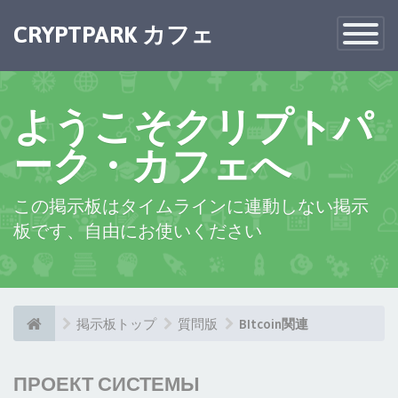
CRYPTPARK カフェ
Toggle
Navigatio
ようこそクリプトパ
ーク・カフェへ
この掲示板はタイムラインに連動しない掲示
板です、自由にお使いください
掲示板トップ
質問版
BItcoin関連
ПРОЕКТ СИСТЕМЫ