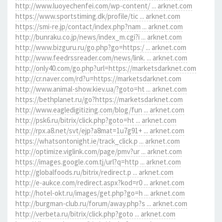
http://www.luoyechenfei.com/wp-content/ ... arknet.com
https://www.sportstiming.dk/profile/tic ... arknet.com
https://smi-re.jp/contact/index.php?nam ... arknet.com
http://bunraku.co.jp/news/index_m.cgi?i ... arknet.com
http://www.bizguru.ru/go.php?go=https:/ ... arknet.com
http://www.feedrssreader.com/news/link. ... arknet.com
http://only40.com/go.php?url=https://marketsdarknet.com
http://cr.naver.com/rd?u=https://marketsdarknet.com
http://www.animal-show.kiev.ua/?goto=ht ... arknet.com
https://bethplanet.ru/go?https://marketsdarknet.com
http://www.eagledigitizing.com/blog/fun ... arknet.com
http://psk6.ru/bitrix/click.php?goto=ht ... arknet.com
http://rpx.a8.net/svt/ejp?a8mat=1u7g91+ ... arknet.com
https://whatsontonight.ie/track_click.p ... arknet.com
http://optimize.viglink.com/page/pmv?ur ... arknet.com
https://images.google.com.tj/url?q=http ... arknet.com
http://globalfoods.ru/bitrix/redirect.p ... arknet.com
http://e-aukce.com/redirect.aspx?kod=r0 ... arknet.com
http://hotel-okt.ru/images/get.php?go=h ... arknet.com
http://burgman-club.ru/forum/away.php?s ... arknet.com
http://verbeta.ru/bitrix/click.php?goto ... arknet.com