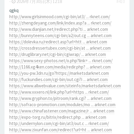
-
2026年7月30日(木) 12:18
#410
qgkq
http://www.girlsinmood.com/cgi-bin/at3/ ... rknet.com/
http://zhengdeyang.com/link/index.asp?a ... rknet.com/
http://www.dianjian.net/redirect.php?ti ... arknet.com
http://bunnyteens.com/cgi-bin/a2/out.cg ... arknet.com
https://dolevka.ru/redirect.asp?url=htt ... arknet.com
http://crossdressertubex.com/cgi-bin/at ... arknet.com
http://druglibrary.net/cgi-bin/cgiwrap/ ... arknet.com
https://www.sexy-photos.net/o.php?link= ... rknet.com/
http://1166.xg4ken.com/media/redir.php? ... arknet.com
http://you-pw.3dn.ru/go?https://marketsdarknet.com
http://fuckundies.com/cgi-bin/out.cgi?i ... arknet.com
https://www.allwebvalue.com/siteinfo/marketsdarknet.com
http://www.xxxero.nl/link.php?url=https ... rknet.com/
http://www.gryphon.to/pitroom/rank.cgi? ... arknet.com
http://sofraco-promotion.com/modules/mo ... arknet.com
http://www.chinafastener.com/magazine/r ... arknet.com
http://expo-torg.ru/bitrix/redirect.php ... arknet.com
http://undernylon.com/cgi-bin/at3/out.c ... rknet.com/
http://www.zixunfan.com/redirect?url=ht ... arknet.com