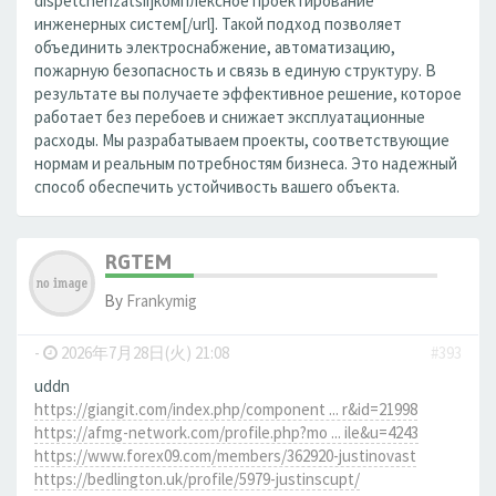
dispetcherizatsii]комплексное проектирование
инженерных систем[/url]. Такой подход позволяет
объединить электроснабжение, автоматизацию,
пожарную безопасность и связь в единую структуру. В
результате вы получаете эффективное решение, которое
работает без перебоев и снижает эксплуатационные
расходы. Мы разрабатываем проекты, соответствующие
нормам и реальным потребностям бизнеса. Это надежный
способ обеспечить устойчивость вашего объекта.
RGTEM
By
Frankymig
-
2026年7月28日(火) 21:08
#393
uddn
https://giangit.com/index.php/component ... r&id=21998
https://afmg-network.com/profile.php?mo ... ile&u=4243
https://www.forex09.com/members/362920-justinovast
https://bedlington.uk/profile/5979-justinscupt/