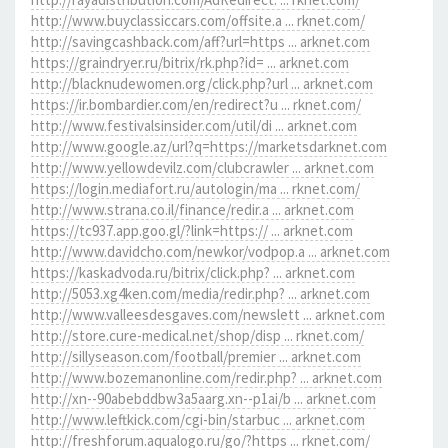
http://www.buyclassiccars.com/offsite.a ... rknet.com/
http://savingcashback.com/aff?url=https ... arknet.com
https://graindryer.ru/bitrix/rk.php?id= ... arknet.com
http://blacknudewomen.org/click.php?url ... arknet.com
https://ir.bombardier.com/en/redirect?u ... rknet.com/
http://www.festivalsinsider.com/util/di ... arknet.com
http://www.google.az/url?q=https://marketsdarknet.com
http://www.yellowdevilz.com/clubcrawler ... arknet.com
https://login.mediafort.ru/autologin/ma ... rknet.com/
http://www.strana.co.il/finance/redir.a ... arknet.com
https://tc937.app.goo.gl/?link=https:// ... arknet.com
http://www.davidcho.com/newkor/vodpop.a ... arknet.com
https://kaskadvoda.ru/bitrix/click.php? ... arknet.com
http://5053.xg4ken.com/media/redir.php? ... arknet.com
http://www.valleesdesgaves.com/newslett ... arknet.com
http://store.cure-medical.net/shop/disp ... rknet.com/
http://sillyseason.com/football/premier ... arknet.com
http://www.bozemanonline.com/redir.php? ... arknet.com
http://xn--90abebddbw3a5aarg.xn--p1ai/b ... arknet.com
http://www.leftkick.com/cgi-bin/starbuc ... arknet.com
http://freshforum.aqualogo.ru/go/?https ... rknet.com/