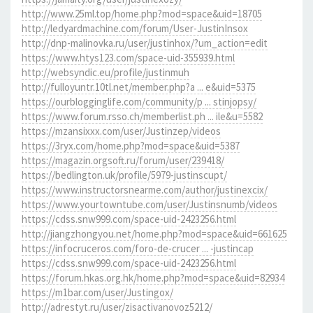
http://www.25ml.top/home.php?mod=space&uid=18705
http://ledyardmachine.com/forum/User-JustinInsox
http://dnp-malinovka.ru/user/justinhox/?um_action=edit
https://www.htys123.com/space-uid-355939.html
http://websyndic.eu/profile/justinmuh
http://fulloyuntr.10tl.net/member.php?a ... e&uid=5375
https://ourblogginglife.com/community/p ... stinjopsy/
https://www.forum.rsso.ch/memberlist.ph ... ile&u=5582
https://mzansixxx.com/user/Justinzep/videos
https://3ryx.com/home.php?mod=space&uid=5387
https://magazin.orgsoft.ru/forum/user/239418/
https://bedlington.uk/profile/5979-justinscupt/
https://www.instructorsnearme.com/author/justinexcix/
https://www.yourtowntube.com/user/Justinsnumb/videos
https://cdss.snw999.com/space-uid-2423256.html
http://jiangzhongyou.net/home.php?mod=space&uid=661625
https://infocruceros.com/foro-de-crucer ... -justincap
https://cdss.snw999.com/space-uid-2423256.html
https://forum.hkas.org.hk/home.php?mod=space&uid=82934
https://m1bar.com/user/Justingox/
http://adrestyt.ru/user/zisactivanovoz5212/