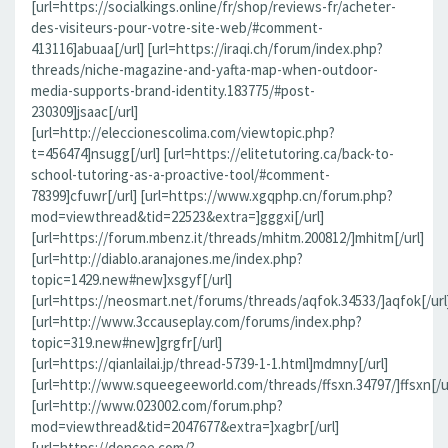
[url=https://socialkings.online/fr/shop/reviews-fr/acheter-
des-visiteurs-pour-votre-site-web/#comment-
413116]abuaa[/url] [url=https://iraqi.ch/forum/index.php?
threads/niche-magazine-and-yafta-map-when-outdoor-
media-supports-brand-identity.183775/#post-
230309]jsaac[/url]
[url=http://eleccionescolima.com/viewtopic.php?
t=456474]nsugg[/url] [url=https://elitetutoring.ca/back-to-
school-tutoring-as-a-proactive-tool/#comment-
78399]cfuwr[/url] [url=https://www.xgqphp.cn/forum.php?
mod=viewthread&tid=22523&extra=]gggxi[/url]
[url=https://forum.mbenz.it/threads/mhitm.200812/]mhitm[/url]
[url=http://diablo.aranajones.me/index.php?
topic=1429.new#new]xsgyf[/url]
[url=https://neosmart.net/forums/threads/aqfok.34533/]aqfok[/url
[url=http://www.3ccauseplay.com/forums/index.php?
topic=319.new#new]grgfr[/url]
[url=https://qianlailai.jp/thread-5739-1-1.html]mdmny[/url]
[url=http://www.squeegeeworld.com/threads/ffsxn.34797/]ffsxn[/ur
[url=http://www.023002.com/forum.php?
mod=viewthread&tid=2047677&extra=]xagbr[/url]
[url=https://doncee.com/?