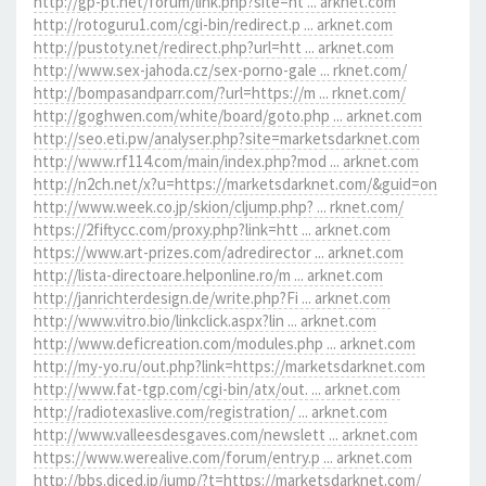
http://gp-pt.net/forum/link.php?site=ht ... arknet.com
http://rotoguru1.com/cgi-bin/redirect.p ... arknet.com
http://pustoty.net/redirect.php?url=htt ... arknet.com
http://www.sex-jahoda.cz/sex-porno-gale ... rknet.com/
http://bompasandparr.com/?url=https://m ... rknet.com/
http://goghwen.com/white/board/goto.php ... arknet.com
http://seo.eti.pw/analyser.php?site=marketsdarknet.com
http://www.rf114.com/main/index.php?mod ... arknet.com
http://n2ch.net/x?u=https://marketsdarknet.com/&guid=on
http://www.week.co.jp/skion/cljump.php? ... rknet.com/
https://2fiftycc.com/proxy.php?link=htt ... arknet.com
https://www.art-prizes.com/adredirector ... arknet.com
http://lista-directoare.helponline.ro/m ... arknet.com
http://janrichterdesign.de/write.php?Fi ... arknet.com
http://www.vitro.bio/linkclick.aspx?lin ... arknet.com
http://www.deficreation.com/modules.php ... arknet.com
http://my-yo.ru/out.php?link=https://marketsdarknet.com
http://www.fat-tgp.com/cgi-bin/atx/out. ... arknet.com
http://radiotexaslive.com/registration/ ... arknet.com
http://www.valleesdesgaves.com/newslett ... arknet.com
https://www.werealive.com/forum/entry.p ... arknet.com
http://bbs.diced.jp/jump/?t=https://marketsdarknet.com/