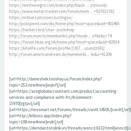
https://wethenegro.com/index.php/black- ... stincooli/
https://www.metal-tracker.com/forum/mem ... =927615762
https://m1bar.com/user/Justingox/
http://pcbspeed.com/dis/home.php?mod=space&uid=402465
https://hackers.krd/User-Justinhop
http://forum.msm.hr/memberlist.php?mode ... ofile&u=74
https://forum.hkas.org.hk/home.php?mod=space&uid=82934
https://kitelife.com/forum/profile/1367 ... usasdz692/
http://forum.americandream.de/memberlis ... le&u=91206
[url=http://dameshek.tooshay.us/forum/index.php?
topic=252.new#new]wqivf[/url]
[url=https://aceglobalaccountant.com/product/accounting-
services-and-compliance-with-frs/#comment-
15970]zgtpv[/url]
[url=https://neosmart.net/forums/threads/cwvlt.34505/]cwvlt[/url]
[url=http://kitboss.app/index.php?
topic=108.new#new]evilr[/url]
[url=https://diendan.totolink.vn/threads/wsncd.6322.html]wsncd[/u