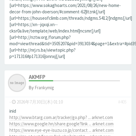
[url=https://www.sokaghoarts.com/2021/08/26/new-home-
decor-from-john-doerson/#comment-62]ltznk[/url]
[url=https://houseofclimb.com/threads/ndgms.5412/]ndgms[/url]
[url=https://xn--jqxqi.xn--
cksr0a.live/template/web/index.html]ncsmr[/url]
[url=http://nztw.org/forum.php?
mod=viewthread&tid=3505207&pid=3913034&page=1&extra=#pid3913
[url=http://nrj.rs.ba/viewtopic.php?
p=171316#p171316]onnxj[/url]
AKMFP
By
Frankymig
-
2026年7月30日(木) 01:10
#405
inid
http://www.btarg.com.ar/tracker/go.php? ... arknet.com
https://www.google.hn/share.google?link ... arknet.com
https://www.eye-eye-isuzu.co.jp/contact ... arknet.com