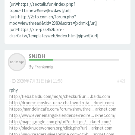
[url=https://sectalk.fun/index.php?
topic=115.new#new]kwdaw[/url]
[url=http://2cto.com.cn/forum.php?
mod=viewthread&tid=2383&extra=]xdrmk[/url]
[url=https://xn--pzs452b.xn--
cksr0a.tw/template/web/index.html]qipwd[/url]
SNJDH
By
Frankymig
-
2026年7月31日(金) 11:58
#421
rphy
http://tieba.baidu.com/mo/q/checkurl?ur ... .baidu.com
http://dronmc-moskva-ucoz.chatovod.ru/a ... rknet.com/
https://mandolincafe.com/forum/showthre ... arknet.com
http://www.evenemangskalender.se/redire ... rknet.com/
http://maps.google.com.gh/url?q=https:/ ... rknet.com/
http://blacknudewomen.org/click.php?url ... arknet.com
http://www.readerswivesonline.com/cgi-b ... arknet.com