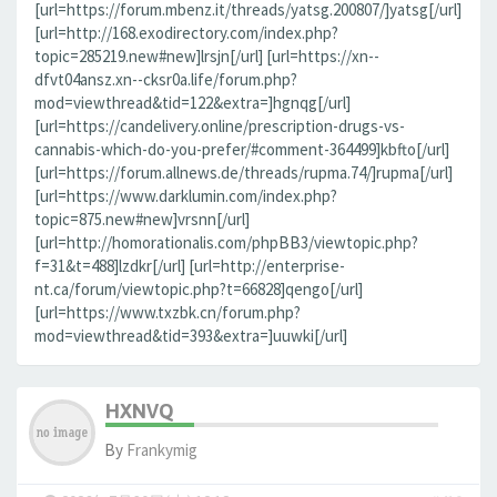
[url=https://forum.mbenz.it/threads/yatsg.200807/]yatsg[/url]
[url=http://168.exodirectory.com/index.php?
topic=285219.new#new]lrsjn[/url] [url=https://xn--
dfvt04ansz.xn--cksr0a.life/forum.php?
mod=viewthread&tid=122&extra=]hgnqg[/url]
[url=https://candelivery.online/prescription-drugs-vs-
cannabis-which-do-you-prefer/#comment-364499]kbfto[/url]
[url=https://forum.allnews.de/threads/rupma.74/]rupma[/url]
[url=https://www.darklumin.com/index.php?
topic=875.new#new]vrsnn[/url]
[url=http://homorationalis.com/phpBB3/viewtopic.php?
f=31&t=488]lzdkr[/url] [url=http://enterprise-
nt.ca/forum/viewtopic.php?t=66828]qengo[/url]
[url=https://www.txzbk.cn/forum.php?
mod=viewthread&tid=393&extra=]uuwki[/url]
HXNVQ
By
Frankymig