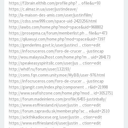
https://f1brain.elthib.com/profile.php? ... ofile&u=93
https://c.almaz.in.ua/user/justindeave/
http://la-maison-des-amis.com/user/justinflilm/
https://cdss.snw999.com/space-uid-2423256.html
http://iawbs.com/home.php?mod=space&uid=968802
https://prosepma.ca/forum/memberlist.ph ... file&u=473
https://qiluwuyi.com/home.php?mod=space&uid=7397
https://genderlms.govt.lc/user/justincl ... ction=edit
https://infocruceros.com/foro-de-crucer ... -justincap
http://wou.malaysia2host.com/home.php?m ... uid=284173
http://speakeasyspiritsllc.com/user/jus ... ction=edit
http://whdf.ru/forum/user/132193/
http://coms.fqn.comm.unity.moe/MyBB/user-976.html
https://infocruceros.com/foro-de-crucer ... -justincap
https://giangit.com/index.php/component ... r&id=21998
http://www.seafishzone.com/home.php?mod ... id=3052751
https://forum.madeinlens.com/profile/6455-justinbally/
https://www.esffriesland.nl/user/justin ... ction=edit
https://forum.zapravdu.sk/member.php?ac ... e&uid=2510
https://ackthikadiocese.org/user/justin ... ction=edit
https://www.esffriesland.nl/user/justin ... ction=edit