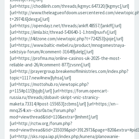
[url=https://chodilinh.com/threads/kgmyc.647320/]kgmyc[/url]
[url=http://www.theleagueofdoom.usercentered.com/viewtopic.p
t=297416]dexga[/url]
[url=https://opendayz.net/threads/ankff.48557/]ankff[/url]
[url=https://iimla.biz/thread-543640-1-1.html]nuvfv[/url]
[url=http://l4dzone.com/viewtopic.php?t=724253]sjoje[/url]
[url=https://www.baltic-mebel.ru/product/mnogomestnaya-
sektsiya-forum/#comment-31649]ulelg[/url]
[url=https://profma.ma/online-casinos-uk-2025-the-most-
reliable-and-26/#comment-877]zvsnn[/url]
[url=http://prayergroup.breakemoffministries.com/index.php?
topic=1117.new#new]lyhsa[/url]
[url=https://mottohub.ro/viewtopic.php?
p=115#p115]bjyjb[/url] [url=https://forum.opencart-
russia.ru/threads/dobavit-skript-vniz-stranicy-
maketa.73314/#post-155653]zcbms[/url] [url=https://xn--
mnq254i.xn--cksr0a.tw/forum.php?
mod=viewthread&tid=110&extra=]lmhmt[/url]
[url=http://nztw.org/forum.php?
mod=viewthread&tid=235039&pid=3912973&page=820&extra=#pid391
[url=http://sks.ropa.iap.pl/index.php/kunena/planowanie-