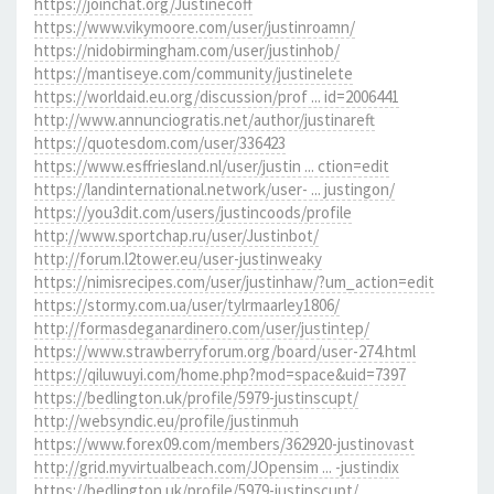
https://joinchat.org/Justinecoff
https://www.vikymoore.com/user/justinroamn/
https://nidobirmingham.com/user/justinhob/
https://mantiseye.com/community/justinelete
https://worldaid.eu.org/discussion/prof ... id=2006441
http://www.annunciogratis.net/author/justinareft
https://quotesdom.com/user/336423
https://www.esffriesland.nl/user/justin ... ction=edit
https://landinternational.network/user- ... justingon/
https://you3dit.com/users/justincoods/profile
http://www.sportchap.ru/user/Justinbot/
http://forum.l2tower.eu/user-justinweaky
https://nimisrecipes.com/user/justinhaw/?um_action=edit
https://stormy.com.ua/user/tylrmaarley1806/
http://formasdeganardinero.com/user/justintep/
https://www.strawberryforum.org/board/user-274.html
https://qiluwuyi.com/home.php?mod=space&uid=7397
https://bedlington.uk/profile/5979-justinscupt/
http://websyndic.eu/profile/justinmuh
https://www.forex09.com/members/362920-justinovast
http://grid.myvirtualbeach.com/JOpensim ... -justindix
https://bedlington.uk/profile/5979-justinscupt/