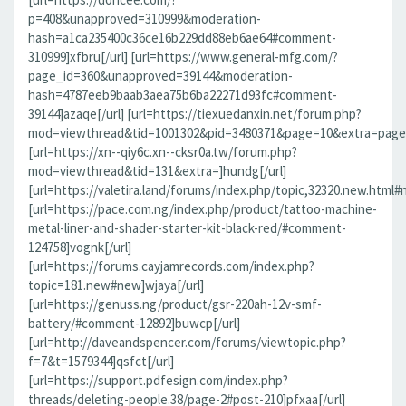
p=408&unapproved=310999&moderation-
hash=a1ca235400c36ce16b229dd88eb6ae64#comment-
310999]xfbru[/url] [url=https://www.general-mfg.com/?
page_id=360&unapproved=39144&moderation-
hash=4787eeb9baab3aea75b6ba22271d93fc#comment-
39144]azaqe[/url] [url=https://tiexuedanxin.net/forum.php?
mod=viewthread&tid=1001302&pid=3480371&page=10&extra=page%
[url=https://xn--qiy6c.xn--cksr0a.tw/forum.php?
mod=viewthread&tid=131&extra=]hundg[/url]
[url=https://valetira.land/forums/index.php/topic,32320.new.html#
[url=https://pace.com.ng/index.php/product/tattoo-machine-
metal-liner-and-shader-starter-kit-black-red/#comment-
124758]vognk[/url]
[url=https://forums.cayjamrecords.com/index.php?
topic=181.new#new]wjaya[/url]
[url=https://genuss.ng/product/gsr-220ah-12v-smf-
battery/#comment-12892]buwcp[/url]
[url=http://daveandspencer.com/forums/viewtopic.php?
f=7&t=1579344]qsfct[/url]
[url=https://support.pdfesign.com/index.php?
threads/deleting-people.38/page-2#post-210]pfxaa[/url]