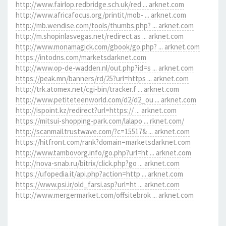
http://www.fairlop.redbridge.sch.uk/red ... arknet.com
http://www.africafocus.org/printit/mob- ... arknet.com
http://mb.wendise.com/tools/thumbs.php? ... arknet.com
http://m.shopinlasvegas.net/redirect.as ... arknet.com
http://www.monamagick.com/gbook/go.php? ... arknet.com
https://intodns.com/marketsdarknet.com
http://www.op-de-wadden.nl/out.php?id=s ... arknet.com
https://peak.mn/banners/rd/25?url=https ... arknet.com
http://trk.atomex.net/cgi-bin/tracker.f ... arknet.com
http://www.petiteteenworld.com/d2/d2_ou ... arknet.com
http://ispoint.kz/redirect?url=https:// ... arknet.com
https://mitsui-shopping-park.com/lalapo ... rknet.com/
http://scanmail.trustwave.com/?c=15517& ... arknet.com
https://hitfront.com/rank?domain=marketsdarknet.com
http://www.tambovorg.info/go.php?url=ht ... arknet.com
http://nova-snab.ru/bitrix/click.php?go ... arknet.com
https://ufopedia.it/api.php?action=http ... arknet.com
https://www.psi.ir/old_farsi.asp?url=ht ... arknet.com
http://www.mergermarket.com/offsitebrok ... arknet.com