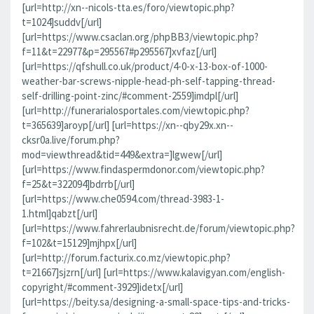
[url=http://xn--nicols-tta.es/foro/viewtopic.php?
t=1024]suddv[/url]
[url=https://www.csaclan.org/phpBB3/viewtopic.php?
f=11&t=22977&p=295567#p295567]xvfaz[/url]
[url=https://qfshull.co.uk/product/4-0-x-13-box-of-1000-
weather-bar-screws-nipple-head-ph-self-tapping-thread-
self-drilling-point-zinc/#comment-2559]imdpl[/url]
[url=http://funerarialosportales.com/viewtopic.php?
t=365639]aroyp[/url] [url=https://xn--qby29x.xn--
cksr0a.live/forum.php?
mod=viewthread&tid=449&extra=]lgwew[/url]
[url=https://www.findaspermdonor.com/viewtopic.php?
f=25&t=322094]bdrrb[/url]
[url=https://www.che0594.com/thread-3983-1-
1.html]qabzt[/url]
[url=https://www.fahrerlaubnisrecht.de/forum/viewtopic.php?
f=102&t=15129]mjhpx[/url]
[url=http://forum.facturix.co.mz/viewtopic.php?
t=21667]sjzrn[/url] [url=https://www.kalavigyan.com/english-
copyright/#comment-3929]idetx[/url]
[url=https://beity.sa/designing-a-small-space-tips-and-tricks-