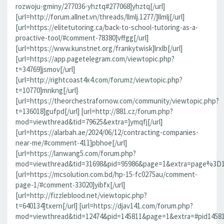
rozwoju-gminy/277036-yhztq#277068]yhztq[/url]
[url=http://forum.allnet.vn/threads/llmlj.1277/]llmlj[/url]
[url=https://elitetutoring.ca/back-to-school-tutoring-as-a-
proactive-tool/#comment-78380]vffgg[/url]
[url=https://www.kunstnet.org/frankytwisk]lrxlb[/url]
[url=https://app.pagetelegram.com/viewtopic.php?
t=34769]jsmov[/url]
[url=http://rightcoast4x4.com/forumz/viewtopic.php?
t=10770]mnkng[/url]
[url=https://theorchestrafornow.com/community/viewtopic.php?
t=136018]gufpd[/url] [url=http://881.cz/forum.php?
mod=viewthread&tid=79625&extra=]ymqfj[/url]
[url=https://alarbah.ae/2024/06/12/contracting-companies-
near-me/#comment-411]pbhoe[/url]
[url=https://lanwang5.com/forum.php?
mod=viewthread&tid=31698&pid=95986&page=1&extra=page%3D1#p
[url=https://mcsolution.com.bd/hp-15-fc0275au/comment-
page-1/#comment-33020]yibfx[/url]
[url=http://fizzleblood.net/viewtopic.php?
t=640134]txern[/url] [url=https://djav141.com/forum.php?
mod=viewthread&tid=12474&pid=145811&page=1&extra=#pid145811