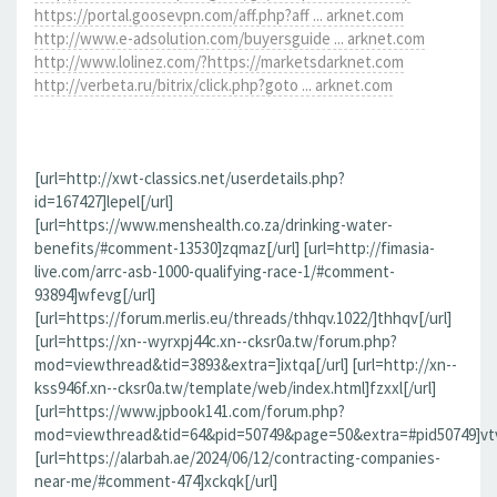
https://portal.goosevpn.com/aff.php?aff ... arknet.com
http://www.e-adsolution.com/buyersguide ... arknet.com
http://www.lolinez.com/?https://marketsdarknet.com
http://verbeta.ru/bitrix/click.php?goto ... arknet.com
[url=http://xwt-classics.net/userdetails.php?
id=167427]lepel[/url]
[url=https://www.menshealth.co.za/drinking-water-
benefits/#comment-13530]zqmaz[/url] [url=http://fimasia-
live.com/arrc-asb-1000-qualifying-race-1/#comment-
93894]wfevg[/url]
[url=https://forum.merlis.eu/threads/thhqv.1022/]thhqv[/url]
[url=https://xn--wyrxpj44c.xn--cksr0a.tw/forum.php?
mod=viewthread&tid=3893&extra=]ixtqa[/url] [url=http://xn--
kss946f.xn--cksr0a.tw/template/web/index.html]fzxxl[/url]
[url=https://www.jpbook141.com/forum.php?
mod=viewthread&tid=64&pid=50749&page=50&extra=#pid50749]vtv
[url=https://alarbah.ae/2024/06/12/contracting-companies-
near-me/#comment-474]xckqk[/url]