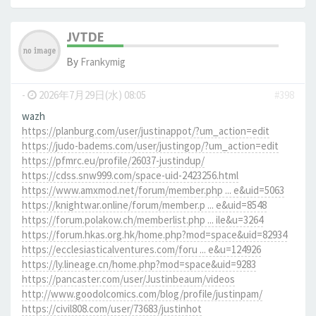
JVTDE
By
Frankymig
-
2026年7月29日(水) 08:05
#398
wazh
https://planburg.com/user/justinappot/?um_action=edit
https://judo-badems.com/user/justingop/?um_action=edit
https://pfmrc.eu/profile/26037-justindup/
https://cdss.snw999.com/space-uid-2423256.html
https://www.amxmod.net/forum/member.php ... e&uid=5063
https://knightwar.online/forum/member.p ... e&uid=8548
https://forum.polakow.ch/memberlist.php ... ile&u=3264
https://forum.hkas.org.hk/home.php?mod=space&uid=82934
https://ecclesiasticalventures.com/foru ... e&u=124926
https://ly.lineage.cn/home.php?mod=space&uid=9283
https://pancaster.com/user/Justinbeaum/videos
http://www.goodolcomics.com/blog/profile/justinpam/
https://civil808.com/user/73683/justinhot