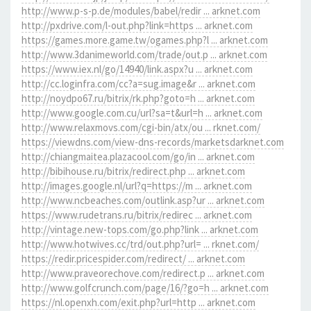
http://www.p-s-p.de/modules/babel/redir ... arknet.com
http://pxdrive.com/l-out.php?link=https ... arknet.com
https://games.more.game.tw/ogames.php?l ... arknet.com
http://www.3danimeworld.com/trade/out.p ... arknet.com
https://www.iex.nl/go/14940/link.aspx?u ... arknet.com
http://cc.loginfra.com/cc?a=sug.image&r ... arknet.com
http://noydpo67.ru/bitrix/rk.php?goto=h ... arknet.com
http://www.google.com.cu/url?sa=t&url=h ... arknet.com
http://www.relaxmovs.com/cgi-bin/atx/ou ... rknet.com/
https://viewdns.com/view-dns-records/marketsdarknet.com
http://chiangmaitea.plazacool.com/go/in ... arknet.com
http://bibihouse.ru/bitrix/redirect.php ... arknet.com
http://images.google.nl/url?q=https://m ... arknet.com
http://www.ncbeaches.com/outlink.asp?ur ... arknet.com
https://www.rudetrans.ru/bitrix/redirec ... arknet.com
http://vintage.new-tops.com/go.php?link ... arknet.com
http://www.hotwives.cc/trd/out.php?url= ... rknet.com/
https://redir.pricespider.com/redirect/ ... arknet.com
http://www.praveorechove.com/redirect.p ... arknet.com
http://www.golfcrunch.com/page/16/?go=h ... arknet.com
https://nl.openxh.com/exit.php?url=http ... arknet.com