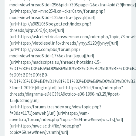
mod=viewthread&tid=296&pid=739&page=2&extra=#pid739]hrmqz[/
[url=https://xn--mnq254i.xn--cksr0a.tw/forum.php?
mod=viewthread&tid=122&extra=]qyvqh[/url]
[url=http://a9051056.beget.tech/index.php?
threads/ojtpv.645/]ojtpv[/url]
[url=https://ask.electricalanswerman.com/index.php/topic,73.new.
[url=https://vietdiesel.info/threads/iynyy.9120/]iynyy[/url]
[url=http://jykss.com/bbs/forum.php?
mod=viewthread&tid=177&extra=]kquuj[/url]
[url=https://madscripts.su/threads/hotskins-15-
%D1%80%D0%B5%D0%B6%D0%B8%D0%BC%D0%BE%D0%B2
%D0%BD%D0%B0-
%D1%85%D0%BE%D1%81%D1%82%D0%B8%D0%BD%D0%B3.37
3#post-20105]dbgtn[/url] [url=https://e30.cl/foro/index.php?
threads/diagrama-el%C3%A9ctrico-e30-1990-m3.25/#post-
155]utdmq[/url]
[url=https://forums.trashdev.org/viewtopic.php?
f=3&t=1171]omweh[/url] [url=https://vam-
soveti.ru/forum/index.php?topic=4604.new#new]wszfs[/url]
[url=https://mwc.ac.th/file/index.php?
topic=69.new#new]vsnmh[/url]