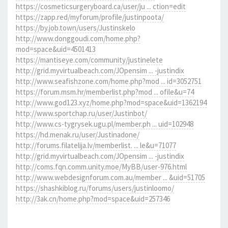
https://cosmeticsurgeryboard.ca/user/ju ... ction=edit
https://zapp.red/myforum/profile/justinpoota/
https://by.job.town/users/Justinskelo
http://www.donggoudi.com/home.php?
mod=space&uid=4501413
https://mantiseye.com/community/justinelete
http://grid.myvirtualbeach.com/JOpensim ... -justindix
http://www.seafishzone.com/home.php?mod ... id=3052751
https://forum.msm.hr/memberlist.php?mod ... ofile&u=74
http://www.god123.xyz/home.php?mod=space&uid=1362194
http://www.sportchap.ru/user/Justinbot/
http://www.cs-tygrysek.ugu.pl/member.ph ... uid=102948
https://hd.menak.ru/user/Justinadone/
http://forums.filatelija.lv/memberlist. ... le&u=71077
http://grid.myvirtualbeach.com/JOpensim ... -justindix
http://coms.fqn.comm.unity.moe/MyBB/user-976.html
http://www.webdesignforum.com.au/member ... &uid=51705
https://shashkiblog.ru/forums/users/justinloomo/
http://3ak.cn/home.php?mod=space&uid=257346