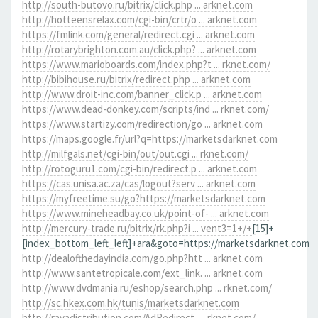
http://south-butovo.ru/bitrix/click.php ... arknet.com
http://hotteensrelax.com/cgi-bin/crtr/o ... arknet.com
https://fmlink.com/general/redirect.cgi ... arknet.com
http://rotarybrighton.com.au/click.php? ... arknet.com
https://www.marioboards.com/index.php?t ... rknet.com/
http://bibihouse.ru/bitrix/redirect.php ... arknet.com
http://www.droit-inc.com/banner_click.p ... arknet.com
https://www.dead-donkey.com/scripts/ind ... rknet.com/
https://www.startizy.com/redirection/go ... arknet.com
https://maps.google.fr/url?q=https://marketsdarknet.com
http://milfgals.net/cgi-bin/out/out.cgi ... rknet.com/
http://rotoguru1.com/cgi-bin/redirect.p ... arknet.com
https://cas.unisa.ac.za/cas/logout?serv ... arknet.com
https://myfreetime.su/go?https://marketsdarknet.com
https://www.mineheadbay.co.uk/point-of- ... arknet.com
http://mercury-trade.ru/bitrix/rk.php?i ... vent3=1+/+
[15]+
[index_bottom_left_left]+ara&goto=https://marketsdarknet.com
http://dealofthedayindia.com/go.php?htt ... arknet.com
http://www.santetropicale.com/ext_link. ... arknet.com
http://www.dvdmania.ru/eshop/search.php ... rknet.com/
http://sc.hkex.com.hk/tunis/marketsdarknet.com
http://rayadistribution.com/AdRedirect. ... rknet.com/