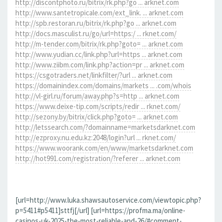
http://discontphoto.ru/bitrix/rk.php?go ... arknet.com
http://www.santetropicale.com/ext_link. ... arknet.com
http://spb.restoran.ru/bitrix/rk.php?go ... arknet.com
http://docs.masculist.ru/go/url=https:/ ... rknet.com/
http://m-tender.com/bitrix/rk.php?goto= ... arknet.com
http://www.yudian.cc/link.php?url=https ... arknet.com
http://www.ziibm.com/link.php?action=pr ... arknet.com
https://csgotraders.net/linkfilter/?url ... arknet.com
https://domainindex.com/domains/markets ... .com/whois
http://vl-girl.ru/forum/away.php?s=http ... arknet.com
https://www.deixe-tip.com/scripts/redir ... rknet.com/
http://sezony.by/bitrix/click.php?goto= ... arknet.com
http://letssearch.com/?domainname=marketsdarknet.com
http://ezproxy.nu.edu.kz:2048/login?url ... rknet.com/
https://www.woorank.com/en/www/marketsdarknet.com
http://hot991.com/registration/?referer ... arknet.com
[url=http://www.luka.shawsautoservice.com/viewtopic.php?
p=5411#p5411]sttfj[/url] [url=https://profma.ma/online-
casinos-uk-2025-the-most-reliable-and-26/#comment-