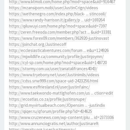
http://www.ktmoli.com/home.php?mod=space&uid=916467
https://mzansiporn.mobi/user/JustinCrign/videos
https://wethenegro.com/index.php/black- ... stincooli/
https://www.randy-harrison.it/gallery/p ... uid=169264
https://qiluwuyi.com/home.php?mod=space&uid=7397
http://zeren.freeoda.com/member.php?act ... &uid=33381
https://www.forex09.com/members/362920-justinovast
https://joinchat.org/Justinecoff
http://ecclesiasticalventures.com/forum ... e&u=124926
https://mjwildlife.ca/community/profile/justinjoymn/
https://cyl-sp.com/home.php?mod=space&uid=148720
https://stormy.com.ua/user/zanatalifrances4043/
https://www.tryebony.net/user/Justinimils/videos
https://cdss.snw999.com/space-uid-2423256.html
https://www.esffriesland.nl/user/justinfainc/
http://www.taekwondo-mattighofen.com/us ... ction=edit
https://ecoatlas.co.za/profile/justinsnupe/
http://grid.myvirtualbeach.com/JOpensim ... -justindix
https://qiqer.ru/qforum/profile.php?id=434625
http://www.cruzenews.com/wp-content/plu ... id=2373306
http://www.annunciogratis.net/author/justinareft
https://jamaity.org/user/justinexozy/