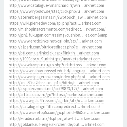
http://www.catalogue-vinsrichard.fr/win ... arknet.com
https://www.rybolov.de/stat/click.php?u ... arknet.com
http://sterenbergsalinas.nl/?wptouch_sw ... arknet.com
https://wiki.pierredev.com/api.php?acti ... arknet.com
http://m.shopinsacramento.com/redirect. ... rknet.com/
http://jpn1.fukugan.com/rssimg/cushion. ... et.com&amp
http://www.eroticlinks.net/cgi-bin/atx/ ... arknet.com
http://a1park.com/bitrix/redirect.php?e ... arknet.com
http://bti.com.ua/linkclick.aspx?link=h ... arknet.com
https://1000dor.ru/?url=https://marketsdarknet.com
http://www.kamp-n.ru/go.php?url=https:/ ... arknet.com
https://www.nabarunhssyl.edu.bd/Languag ... arknet.com
http://www.mipagerank.com/index.php?got ... arknet.com
http://xn--80aa2abssi.xn--p1ai/bitrix/r ... arknet.com
http://a.spolecznosci.net/ac/79873/127/ ... arknet.com
http://arttea.ucoz.ru/go?https://marketsdarknet.com
https://www.gals4free.net/cgi-bin/atx/o ... arknet.com
https://catalog.ehgriffith.com/redirect ... rknet.com/
https://www.seetop5.com/go.php?id=96&ur ... arknet.com
http://k-radio.ru/bitrix/rk.php?goto=ht ... arknet.com
http://goldankauf-engelskirchen.de/out. ... arknet.com