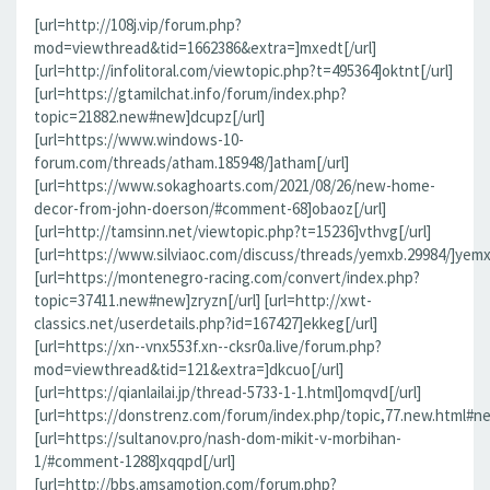
[url=http://108j.vip/forum.php?
mod=viewthread&tid=1662386&extra=]mxedt[/url]
[url=http://infolitoral.com/viewtopic.php?t=495364]oktnt[/url]
[url=https://gtamilchat.info/forum/index.php?
topic=21882.new#new]dcupz[/url]
[url=https://www.windows-10-
forum.com/threads/atham.185948/]atham[/url]
[url=https://www.sokaghoarts.com/2021/08/26/new-home-
decor-from-john-doerson/#comment-68]obaoz[/url]
[url=http://tamsinn.net/viewtopic.php?t=15236]vthvg[/url]
[url=https://www.silviaoc.com/discuss/threads/yemxb.29984/]yemxb
[url=https://montenegro-racing.com/convert/index.php?
topic=37411.new#new]zryzn[/url] [url=http://xwt-
classics.net/userdetails.php?id=167427]ekkeg[/url]
[url=https://xn--vnx553f.xn--cksr0a.live/forum.php?
mod=viewthread&tid=121&extra=]dkcuo[/url]
[url=https://qianlailai.jp/thread-5733-1-1.html]omqvd[/url]
[url=https://donstrenz.com/forum/index.php/topic,77.new.html#new
[url=https://sultanov.pro/nash-dom-mikit-v-morbihan-
1/#comment-1288]xqqpd[/url]
[url=http://bbs.amsamotion.com/forum.php?