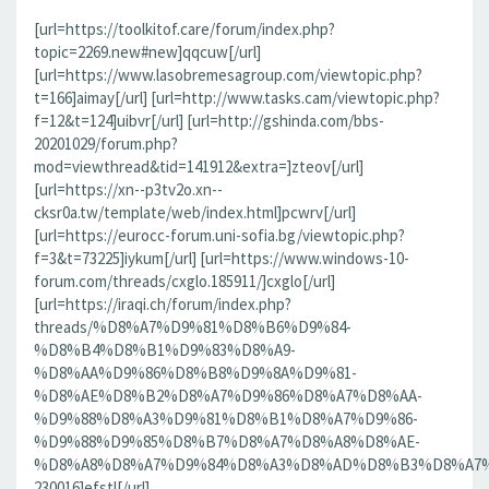
[url=https://toolkitof.care/forum/index.php?
topic=2269.new#new]qqcuw[/url]
[url=https://www.lasobremesagroup.com/viewtopic.php?
t=166]aimay[/url] [url=http://www.tasks.cam/viewtopic.php?
f=12&t=124]uibvr[/url] [url=http://gshinda.com/bbs-
20201029/forum.php?
mod=viewthread&tid=141912&extra=]zteov[/url]
[url=https://xn--p3tv2o.xn--
cksr0a.tw/template/web/index.html]pcwrv[/url]
[url=https://eurocc-forum.uni-sofia.bg/viewtopic.php?
f=3&t=73225]iykum[/url] [url=https://www.windows-10-
forum.com/threads/cxglo.185911/]cxglo[/url]
[url=https://iraqi.ch/forum/index.php?
threads/%D8%A7%D9%81%D8%B6%D9%84-
%D8%B4%D8%B1%D9%83%D8%A9-
%D8%AA%D9%86%D8%B8%D9%8A%D9%81-
%D8%AE%D8%B2%D8%A7%D9%86%D8%A7%D8%AA-
%D9%88%D8%A3%D9%81%D8%B1%D8%A7%D9%86-
%D9%88%D9%85%D8%B7%D8%A7%D8%A8%D8%AE-
%D8%A8%D8%A7%D9%84%D8%A3%D8%AD%D8%B3%D8%A7%D8%
230016]efstl[/url]