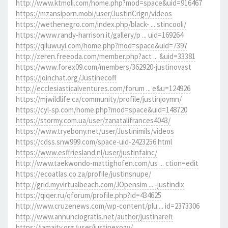
http://www.ktmoli.com/home.php?mod=space&uid=916467
https://mzansiporn.mobi/user/JustinCrign/videos
https://wethenegro.com/index.php/black- ... stincooli/
https://www.randy-harrison.it/gallery/p ... uid=169264
https://qiluwuyi.com/home.php?mod=space&uid=7397
http://zeren.freeoda.com/member.php?act ... &uid=33381
https://www.forex09.com/members/362920-justinovast
https://joinchat.org/Justinecoff
http://ecclesiasticalventures.com/forum ... e&u=124926
https://mjwildlife.ca/community/profile/justinjoymn/
https://cyl-sp.com/home.php?mod=space&uid=148720
https://stormy.com.ua/user/zanatalifrances4043/
https://www.tryebony.net/user/Justinimils/videos
https://cdss.snw999.com/space-uid-2423256.html
https://www.esffriesland.nl/user/justinfainc/
http://www.taekwondo-mattighofen.com/us ... ction=edit
https://ecoatlas.co.za/profile/justinsnupe/
http://grid.myvirtualbeach.com/JOpensim ... -justindix
https://qiqer.ru/qforum/profile.php?id=434625
http://www.cruzenews.com/wp-content/plu ... id=2373306
http://www.annunciogratis.net/author/justinareft
https://jamaity.org/user/justinexozy/