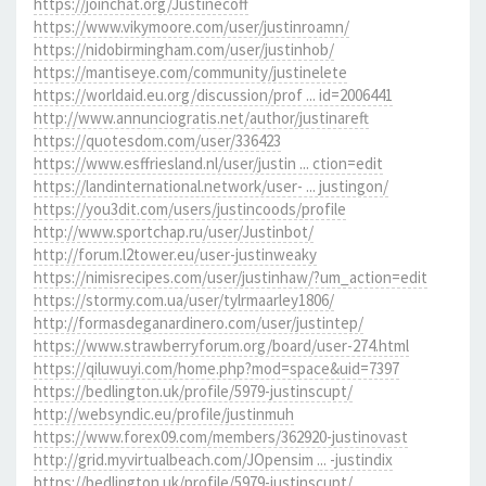
https://joinchat.org/Justinecoff
https://www.vikymoore.com/user/justinroamn/
https://nidobirmingham.com/user/justinhob/
https://mantiseye.com/community/justinelete
https://worldaid.eu.org/discussion/prof ... id=2006441
http://www.annunciogratis.net/author/justinareft
https://quotesdom.com/user/336423
https://www.esffriesland.nl/user/justin ... ction=edit
https://landinternational.network/user- ... justingon/
https://you3dit.com/users/justincoods/profile
http://www.sportchap.ru/user/Justinbot/
http://forum.l2tower.eu/user-justinweaky
https://nimisrecipes.com/user/justinhaw/?um_action=edit
https://stormy.com.ua/user/tylrmaarley1806/
http://formasdeganardinero.com/user/justintep/
https://www.strawberryforum.org/board/user-274.html
https://qiluwuyi.com/home.php?mod=space&uid=7397
https://bedlington.uk/profile/5979-justinscupt/
http://websyndic.eu/profile/justinmuh
https://www.forex09.com/members/362920-justinovast
http://grid.myvirtualbeach.com/JOpensim ... -justindix
https://bedlington.uk/profile/5979-justinscupt/