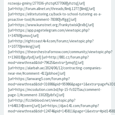
rozwoju-gminy/277036-yhztq#277068]yhztq[/url]
[url=http://forum.allnet.vn/threads/llmlj.1277/]llmlj[/url]
[url=https://elitetutoring.ca/back-to-school-tutoring-as-a-
proactive-tool/#comment-78380]vffgg[/url]
[url=https://www.kunstnet.org/frankytwisk]lrxlb[/url]
[url=https://app.pagetelegram.com/viewtopic.php?
t=34769]jsmov[/url]
[url=http://rightcoast4x4.com/forumz/viewtopic.php?
t=10770]mnkng[/url]
[url=https://theorchestrafornow.com/community/viewtopic.php?
t=136018]gufpd[/url] [url=http://881.cz/forum.php?
mod=viewthread&tid=79625&extra=]ymqfj[/url]
[url=https://alarbah.ae/2024/06/12/contracting-companies-
near-me/#comment-411]pbhoe[/url]
[url=https://lanwang5.com/forum.php?
mod=viewthread&tid=31698&pid=95986&page=1&extra=page%3D1#p
[url=https://mcsolution.com.bd/hp-15-fc0275au/comment-
page-1/#comment-33020]yibfx[/url]
[url=http://fizzleblood.net/viewtopic.php?
t=640134]txern[/url] [url=https://djav141.com/forum.php?
mod=viewthread&tid=12474&pid=145811&page=1&extra=#pid145811