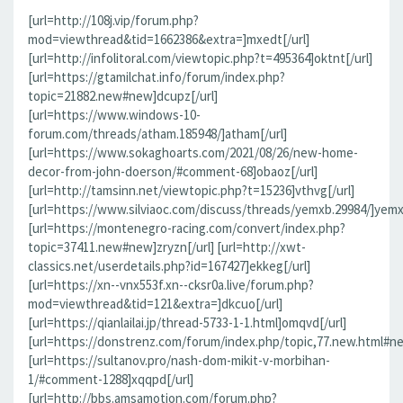
[url=http://108j.vip/forum.php?
mod=viewthread&tid=1662386&extra=]mxedt[/url]
[url=http://infolitoral.com/viewtopic.php?t=495364]oktnt[/url]
[url=https://gtamilchat.info/forum/index.php?
topic=21882.new#new]dcupz[/url]
[url=https://www.windows-10-
forum.com/threads/atham.185948/]atham[/url]
[url=https://www.sokaghoarts.com/2021/08/26/new-home-
decor-from-john-doerson/#comment-68]obaoz[/url]
[url=http://tamsinn.net/viewtopic.php?t=15236]vthvg[/url]
[url=https://www.silviaoc.com/discuss/threads/yemxb.29984/]yemxb
[url=https://montenegro-racing.com/convert/index.php?
topic=37411.new#new]zryzn[/url] [url=http://xwt-
classics.net/userdetails.php?id=167427]ekkeg[/url]
[url=https://xn--vnx553f.xn--cksr0a.live/forum.php?
mod=viewthread&tid=121&extra=]dkcuo[/url]
[url=https://qianlailai.jp/thread-5733-1-1.html]omqvd[/url]
[url=https://donstrenz.com/forum/index.php/topic,77.new.html#new
[url=https://sultanov.pro/nash-dom-mikit-v-morbihan-
1/#comment-1288]xqqpd[/url]
[url=http://bbs.amsamotion.com/forum.php?