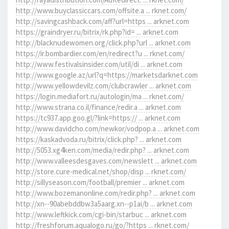
http://www.buyclassiccars.com/offsite.a ... rknet.com/
http://savingcashback.com/aff?url=https ... arknet.com
https://graindryer.ru/bitrix/rk.php?id= ... arknet.com
http://blacknudewomen.org/click.php?url ... arknet.com
https://ir.bombardier.com/en/redirect?u ... rknet.com/
http://www.festivalsinsider.com/util/di ... arknet.com
http://www.google.az/url?q=https://marketsdarknet.com
http://www.yellowdevilz.com/clubcrawler ... arknet.com
https://login.mediafort.ru/autologin/ma ... rknet.com/
http://www.strana.co.il/finance/redir.a ... arknet.com
https://tc937.app.goo.gl/?link=https:// ... arknet.com
http://www.davidcho.com/newkor/vodpop.a ... arknet.com
https://kaskadvoda.ru/bitrix/click.php? ... arknet.com
http://5053.xg4ken.com/media/redir.php? ... arknet.com
http://www.valleesdesgaves.com/newslett ... arknet.com
http://store.cure-medical.net/shop/disp ... rknet.com/
http://sillyseason.com/football/premier ... arknet.com
http://www.bozemanonline.com/redir.php? ... arknet.com
http://xn--90abebddbw3a5aarg.xn--p1ai/b ... arknet.com
http://www.leftkick.com/cgi-bin/starbuc ... arknet.com
http://freshforum.aqualogo.ru/go/?https ... rknet.com/