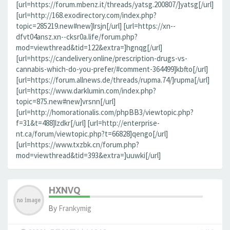
[url=https://forum.mbenz.it/threads/yatsg.200807/]yatsg[/url]
[url=http://168.exodirectory.com/index.php?
topic=285219.new#new]lrsjn[/url] [url=https://xn--
dfvt04ansz.xn--cksr0a.life/forum.php?
mod=viewthread&tid=122&extra=]hgnqg[/url]
[url=https://candelivery.online/prescription-drugs-vs-
cannabis-which-do-you-prefer/#comment-364499]kbfto[/url]
[url=https://forum.allnews.de/threads/rupma.74/]rupma[/url]
[url=https://www.darklumin.com/index.php?
topic=875.new#new]vrsnn[/url]
[url=http://homorationalis.com/phpBB3/viewtopic.php?
f=31&t=488]lzdkr[/url] [url=http://enterprise-
nt.ca/forum/viewtopic.php?t=66828]qengo[/url]
[url=https://www.txzbk.cn/forum.php?
mod=viewthread&tid=393&extra=]uuwki[/url]
HXNVQ
By
Frankymig