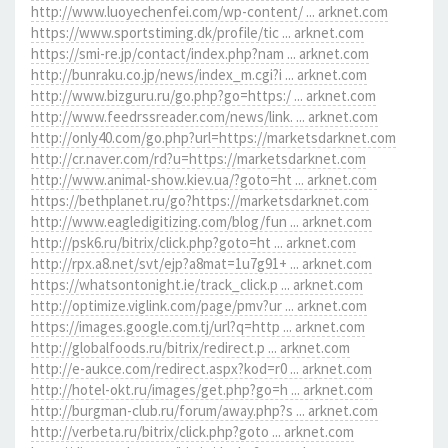
http://www.luoyechenfei.com/wp-content/ ... arknet.com
https://www.sportstiming.dk/profile/tic ... arknet.com
https://smi-re.jp/contact/index.php?nam ... arknet.com
http://bunraku.co.jp/news/index_m.cgi?i ... arknet.com
http://www.bizguru.ru/go.php?go=https:/ ... arknet.com
http://www.feedrssreader.com/news/link. ... arknet.com
http://only40.com/go.php?url=https://marketsdarknet.com
http://cr.naver.com/rd?u=https://marketsdarknet.com
http://www.animal-show.kiev.ua/?goto=ht ... arknet.com
https://bethplanet.ru/go?https://marketsdarknet.com
http://www.eagledigitizing.com/blog/fun ... arknet.com
http://psk6.ru/bitrix/click.php?goto=ht ... arknet.com
http://rpx.a8.net/svt/ejp?a8mat=1u7g91+ ... arknet.com
https://whatsontonight.ie/track_click.p ... arknet.com
http://optimize.viglink.com/page/pmv?ur ... arknet.com
https://images.google.com.tj/url?q=http ... arknet.com
http://globalfoods.ru/bitrix/redirect.p ... arknet.com
http://e-aukce.com/redirect.aspx?kod=r0 ... arknet.com
http://hotel-okt.ru/images/get.php?go=h ... arknet.com
http://burgman-club.ru/forum/away.php?s ... arknet.com
http://verbeta.ru/bitrix/click.php?goto ... arknet.com