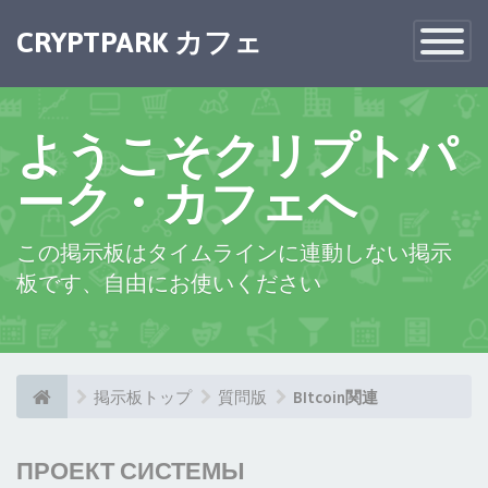
CRYPTPARK カフェ
Toggle
Navigatio
ようこそクリプトパ
ーク・カフェへ
この掲示板はタイムラインに連動しない掲示
板です、自由にお使いください
掲示板トップ
質問版
BItcoin関連
ПРОЕКТ СИСТЕМЫ