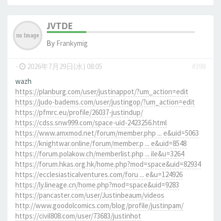
JVTDE
By
Frankymig
-
2026年7月29日(水) 08:05
#398
wazh
https://planburg.com/user/justinappot/?um_action=edit
https://judo-badems.com/user/justingop/?um_action=edit
https://pfmrc.eu/profile/26037-justindup/
https://cdss.snw999.com/space-uid-2423256.html
https://www.amxmod.net/forum/member.php ... e&uid=5063
https://knightwar.online/forum/member.p ... e&uid=8548
https://forum.polakow.ch/memberlist.php ... ile&u=3264
https://forum.hkas.org.hk/home.php?mod=space&uid=82934
https://ecclesiasticalventures.com/foru ... e&u=124926
https://ly.lineage.cn/home.php?mod=space&uid=9283
https://pancaster.com/user/Justinbeaum/videos
http://www.goodolcomics.com/blog/profile/justinpam/
https://civil808.com/user/73683/justinhot