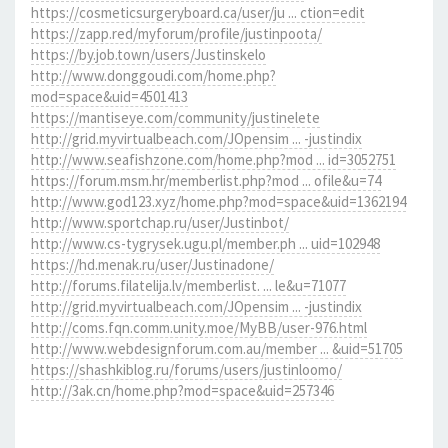
https://cosmeticsurgeryboard.ca/user/ju ... ction=edit
https://zapp.red/myforum/profile/justinpoota/
https://by.job.town/users/Justinskelo
http://www.donggoudi.com/home.php?
mod=space&uid=4501413
https://mantiseye.com/community/justinelete
http://grid.myvirtualbeach.com/JOpensim ... -justindix
http://www.seafishzone.com/home.php?mod ... id=3052751
https://forum.msm.hr/memberlist.php?mod ... ofile&u=74
http://www.god123.xyz/home.php?mod=space&uid=1362194
http://www.sportchap.ru/user/Justinbot/
http://www.cs-tygrysek.ugu.pl/member.ph ... uid=102948
https://hd.menak.ru/user/Justinadone/
http://forums.filatelija.lv/memberlist. ... le&u=71077
http://grid.myvirtualbeach.com/JOpensim ... -justindix
http://coms.fqn.comm.unity.moe/MyBB/user-976.html
http://www.webdesignforum.com.au/member ... &uid=51705
https://shashkiblog.ru/forums/users/justinloomo/
http://3ak.cn/home.php?mod=space&uid=257346