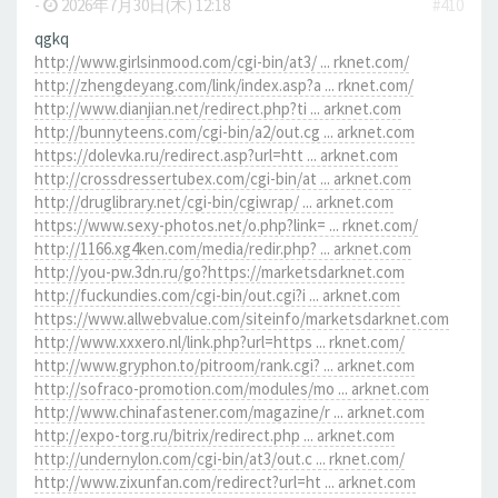
-
2026年7月30日(木) 12:18
#410
qgkq
http://www.girlsinmood.com/cgi-bin/at3/ ... rknet.com/
http://zhengdeyang.com/link/index.asp?a ... rknet.com/
http://www.dianjian.net/redirect.php?ti ... arknet.com
http://bunnyteens.com/cgi-bin/a2/out.cg ... arknet.com
https://dolevka.ru/redirect.asp?url=htt ... arknet.com
http://crossdressertubex.com/cgi-bin/at ... arknet.com
http://druglibrary.net/cgi-bin/cgiwrap/ ... arknet.com
https://www.sexy-photos.net/o.php?link= ... rknet.com/
http://1166.xg4ken.com/media/redir.php? ... arknet.com
http://you-pw.3dn.ru/go?https://marketsdarknet.com
http://fuckundies.com/cgi-bin/out.cgi?i ... arknet.com
https://www.allwebvalue.com/siteinfo/marketsdarknet.com
http://www.xxxero.nl/link.php?url=https ... rknet.com/
http://www.gryphon.to/pitroom/rank.cgi? ... arknet.com
http://sofraco-promotion.com/modules/mo ... arknet.com
http://www.chinafastener.com/magazine/r ... arknet.com
http://expo-torg.ru/bitrix/redirect.php ... arknet.com
http://undernylon.com/cgi-bin/at3/out.c ... rknet.com/
http://www.zixunfan.com/redirect?url=ht ... arknet.com