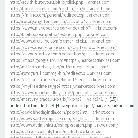
http://south-butovo.ru/bitrix/click.php ... arknet.com
http://hotteensrelax.com/cgi-bin/crtr/o ... arknet.com
https://fmlink.com/general/redirect.cgi ... arknet.com
http://rotarybrighton.com.au/click.php? ... arknet.com
https://www.marioboards.com/index.php?t ... rknet.com/
http://bibihouse.ru/bitrix/redirect.php ... arknet.com
http://www.droit-inc.com/banner_click.p ... arknet.com
https://www.dead-donkey.com/scripts/ind ... rknet.com/
https://www.startizy.com/redirection/go ... arknet.com
https://maps.google.fr/url?q=https://marketsdarknet.com
http://milfgals.net/cgi-bin/out/out.cgi ... rknet.com/
http://rotoguru1.com/cgi-bin/redirect.p ... arknet.com
https://cas.unisa.ac.za/cas/logout?serv ... arknet.com
https://myfreetime.su/go?https://marketsdarknet.com
https://www.mineheadbay.co.uk/point-of- ... arknet.com
http://mercury-trade.ru/bitrix/rk.php?i ... vent3=1+/+
[15]+
[index_bottom_left_left]+ara&goto=https://marketsdarknet.com
http://dealofthedayindia.com/go.php?htt ... arknet.com
http://www.santetropicale.com/ext_link. ... arknet.com
http://www.dvdmania.ru/eshop/search.php ... rknet.com/
http://sc.hkex.com.hk/tunis/marketsdarknet.com
http://rayadistribution.com/AdRedirect. ... rknet.com/