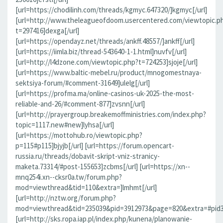
[url=https://chodilinh.com/threads/kgmyc.647320/]kgmyc[/url]
[url=http://www.theleagueofdoom.usercentered.com/viewtopic.p
t=297416]dexga[/url]
[url=https://opendayz.net/threads/ankff.48557/]ankff[/url]
[url=https://iimla.biz/thread-543640-1-1.html]nuvfv[/url]
[url=http://l4dzone.com/viewtopic.php?t=724253]sjoje[/url]
[url=https://www.baltic-mebel.ru/product/mnogomestnaya-
sektsiya-forum/#comment-31649]ulelg[/url]
[url=https://profma.ma/online-casinos-uk-2025-the-most-
reliable-and-26/#comment-877]zvsnn[/url]
[url=http://prayergroup.breakemoffministries.com/index.php?
topic=1117.new#new]lyhsa[/url]
[url=https://mottohub.ro/viewtopic.php?
p=115#p115]bjyjb[/url] [url=https://forum.opencart-
russia.ru/threads/dobavit-skript-vniz-stranicy-
maketa.73314/#post-155653]zcbms[/url] [url=https://xn--
mnq254i.xn--cksr0a.tw/forum.php?
mod=viewthread&tid=110&extra=]lmhmt[/url]
[url=http://nztw.org/forum.php?
mod=viewthread&tid=235039&pid=3912973&page=820&extra=#pid391
[url=http://sks.ropa.iap.pl/index.php/kunena/planowanie-