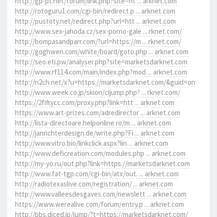
http://gp-pt.net/forum/link.php?site=ht ... arknet.com
http://rotoguru1.com/cgi-bin/redirect.p ... arknet.com
http://pustoty.net/redirect.php?url=htt ... arknet.com
http://www.sex-jahoda.cz/sex-porno-gale ... rknet.com/
http://bompasandparr.com/?url=https://m ... rknet.com/
http://goghwen.com/white/board/goto.php ... arknet.com
http://seo.eti.pw/analyser.php?site=marketsdarknet.com
http://www.rf114.com/main/index.php?mod ... arknet.com
http://n2ch.net/x?u=https://marketsdarknet.com/&guid=on
http://www.week.co.jp/skion/cljump.php? ... rknet.com/
https://2fiftycc.com/proxy.php?link=htt ... arknet.com
https://www.art-prizes.com/adredirector ... arknet.com
http://lista-directoare.helponline.ro/m ... arknet.com
http://janrichterdesign.de/write.php?Fi ... arknet.com
http://www.vitro.bio/linkclick.aspx?lin ... arknet.com
http://www.deficreation.com/modules.php ... arknet.com
http://my-yo.ru/out.php?link=https://marketsdarknet.com
http://www.fat-tgp.com/cgi-bin/atx/out. ... arknet.com
http://radiotexaslive.com/registration/ ... arknet.com
http://www.valleesdesgaves.com/newslett ... arknet.com
https://www.werealive.com/forum/entry.p ... arknet.com
http://bbs.diced.jp/jump/?t=https://marketsdarknet.com/