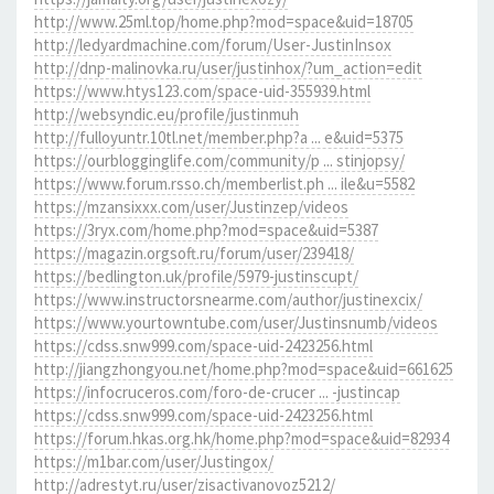
http://www.25ml.top/home.php?mod=space&uid=18705
http://ledyardmachine.com/forum/User-JustinInsox
http://dnp-malinovka.ru/user/justinhox/?um_action=edit
https://www.htys123.com/space-uid-355939.html
http://websyndic.eu/profile/justinmuh
http://fulloyuntr.10tl.net/member.php?a ... e&uid=5375
https://ourblogginglife.com/community/p ... stinjopsy/
https://www.forum.rsso.ch/memberlist.ph ... ile&u=5582
https://mzansixxx.com/user/Justinzep/videos
https://3ryx.com/home.php?mod=space&uid=5387
https://magazin.orgsoft.ru/forum/user/239418/
https://bedlington.uk/profile/5979-justinscupt/
https://www.instructorsnearme.com/author/justinexcix/
https://www.yourtowntube.com/user/Justinsnumb/videos
https://cdss.snw999.com/space-uid-2423256.html
http://jiangzhongyou.net/home.php?mod=space&uid=661625
https://infocruceros.com/foro-de-crucer ... -justincap
https://cdss.snw999.com/space-uid-2423256.html
https://forum.hkas.org.hk/home.php?mod=space&uid=82934
https://m1bar.com/user/Justingox/
http://adrestyt.ru/user/zisactivanovoz5212/