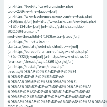
[url=https://toolkitof.care/forum/index.php?
topic=2269.new#new]qqcuw[/url]
[url=https://www.lasobremesagroup.com/viewtopic.php?
t=166]aimay[/url] [url=http://www.tasks.cam/viewtopic.php?
f=12&t=124]uibvr[/url] [url=http://gshinda.com/bbs-
20201029/forum.php?
mod=viewthread&tid=141912&extra=]zteov[/url]
[url=https://xn--p3tv2o.xn--
cksr0a.tw/template/web/index.html]pcwrv[/url]
[url=https://eurocc-forum.uni-sofia.bg/viewtopic.php?
f=3&t=73225]iykum[/url] [url=https://www.windows-10-
forum.com/threads/cxglo.185911/]cxglo[/url]
[url=https://iraqi.ch/forum/index.php?
threads/%D8%A7%D9%81%D8%B6%D9%84-
%D8%B4%D8%B1%D9%83%D8%A9-
%D8%AA%D9%86%D8%B8%D9%8A%D9%81-
%D8%AE%D8%B2%D8%A7%D9%86%D8%A7%D8%AA-
%D9%88%D8%A3%D9%81%D8%B1%D8%A7%D9%86-
%D9%88%D9%85%D8%B7%D8%A7%D8%A8%D8%AE-
%D8%A8%D8%A7%D9%84%D8%A3%D8%AD%D8%B3%D8%A7%D8%
230016]efstl[/url]