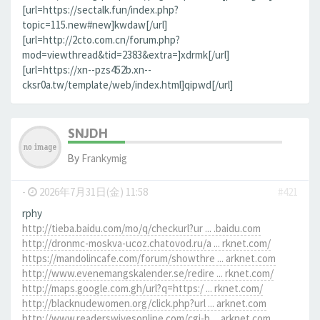
[url=https://sectalk.fun/index.php?
topic=115.new#new]kwdaw[/url]
[url=http://2cto.com.cn/forum.php?
mod=viewthread&tid=2383&extra=]xdrmk[/url]
[url=https://xn--pzs452b.xn--
cksr0a.tw/template/web/index.html]qipwd[/url]
SNJDH
By
Frankymig
-
2026年7月31日(金) 11:58
#421
rphy
http://tieba.baidu.com/mo/q/checkurl?ur ... .baidu.com
http://dronmc-moskva-ucoz.chatovod.ru/a ... rknet.com/
https://mandolincafe.com/forum/showthre ... arknet.com
http://www.evenemangskalender.se/redire ... rknet.com/
http://maps.google.com.gh/url?q=https:/ ... rknet.com/
http://blacknudewomen.org/click.php?url ... arknet.com
http://www.readerswivesonline.com/cgi-b ... arknet.com