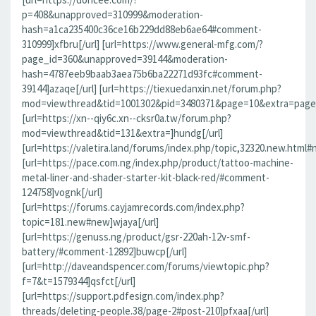
p=408&unapproved=310999&moderation-
hash=a1ca235400c36ce16b229dd88eb6ae64#comment-
310999]xfbru[/url] [url=https://www.general-mfg.com/?
page_id=360&unapproved=39144&moderation-
hash=4787eeb9baab3aea75b6ba22271d93fc#comment-
39144]azaqe[/url] [url=https://tiexuedanxin.net/forum.php?
mod=viewthread&tid=1001302&pid=3480371&page=10&extra=page%
[url=https://xn--qiy6c.xn--cksr0a.tw/forum.php?
mod=viewthread&tid=131&extra=]hundg[/url]
[url=https://valetira.land/forums/index.php/topic,32320.new.html#
[url=https://pace.com.ng/index.php/product/tattoo-machine-
metal-liner-and-shader-starter-kit-black-red/#comment-
124758]vognk[/url]
[url=https://forums.cayjamrecords.com/index.php?
topic=181.new#new]wjaya[/url]
[url=https://genuss.ng/product/gsr-220ah-12v-smf-
battery/#comment-12892]buwcp[/url]
[url=http://daveandspencer.com/forums/viewtopic.php?
f=7&t=1579344]qsfct[/url]
[url=https://support.pdfesign.com/index.php?
threads/deleting-people.38/page-2#post-210]pfxaa[/url]