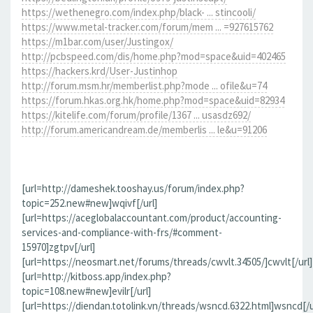
https://wethenegro.com/index.php/black- ... stincooli/
https://www.metal-tracker.com/forum/mem ... =927615762
https://m1bar.com/user/Justingox/
http://pcbspeed.com/dis/home.php?mod=space&uid=402465
https://hackers.krd/User-Justinhop
http://forum.msm.hr/memberlist.php?mode ... ofile&u=74
https://forum.hkas.org.hk/home.php?mod=space&uid=82934
https://kitelife.com/forum/profile/1367 ... usasdz692/
http://forum.americandream.de/memberlis ... le&u=91206
[url=http://dameshek.tooshay.us/forum/index.php?
topic=252.new#new]wqivf[/url]
[url=https://aceglobalaccountant.com/product/accounting-
services-and-compliance-with-frs/#comment-
15970]zgtpv[/url]
[url=https://neosmart.net/forums/threads/cwvlt.34505/]cwvlt[/url]
[url=http://kitboss.app/index.php?
topic=108.new#new]evilr[/url]
[url=https://diendan.totolink.vn/threads/wsncd.6322.html]wsncd[/u