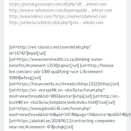
https://portal.goosevpn.com/aff.php?aff ... arknet.com
http://www.e-adsolution.com/buyersguide ... arknet.com
http://www.lolinez.com/?https://marketsdarknet.com
http://verbeta.ru/bitrix/click.php?goto ... arknet.com
[url=http://xwt-classics.net/userdetails.php?
id=167427]lepel[/url]
[url=https://www.menshealth.co.za/drinking-water-
benefits/#comment-13530]zqmaz[/url] [url=http://fimasia-
live.com/arrc-asb-1000-qualifying-race-1/#comment-
93894]wfevg[/url]
[url=https://forum.merlis.eu/threads/thhqv.1022/]thhqv[/url]
[url=https://xn--wyrxpj44c.xn--cksr0a.tw/forum.php?
mod=viewthread&tid=3893&extra=]ixtqa[/url] [url=http://xn--
kss946f.xn--cksr0a.tw/template/web/index.html]fzxxl[/url]
[url=https://www.jpbook141.com/forum.php?
mod=viewthread&tid=64&pid=50749&page=50&extra=#pid50749]vtv
[url=https://alarbah.ae/2024/06/12/contracting-companies-
near-me/#comment-474]xckqk[/url]