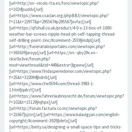
[url=http://xn--nicols-tta.es/foro/viewtopic.php?
t=1024]suddv[/url]
[url=https://www.csaclan.org/phpBB3/viewtopic.php?
f=11&t=22977&p=295567#p295567]xvfaz[/url]
[url=https://qfshull.co.uk/product/4-0-x-13-box-of-1000-
weather-bar-screws-nipple-head-ph-self-tapping-thread-
self-drilling-point-zinc/#comment-2559]imdpl[/url]
[url=http://funerarialosportales.com/viewtopic.php?
t=365639]aroyp[/url] [url=https://xn--qby29x.xn--
cksr0a.live/forum.php?
mod=viewthread&tid=449&extra=]lgwew[/url]
[url=https://www.findaspermdonor.com/viewtopic.php?
f=25&t=322094]bdrrb[/url]
[url=https://www.che0594.com/thread-3983-1-
1.html]qabzt[/url]
[url=https://www.fahrerlaubnisrecht.de/forum/viewtopic.php?
f=102&t=15129]mjhpx[/url]
[url=http://forum.facturix.co.mz/viewtopic.php?
t=21667]sjzrn[/url] [url=https://www.kalavigyan.com/english-
copyright/#comment-3929]idetx[/url]
[url=https://beity.sa/designing-a-small-space-tips-and-tricks-