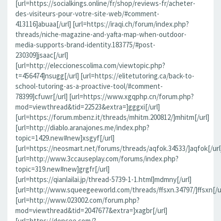
[url=https://socialkings.online/fr/shop/reviews-fr/acheter-
des-visiteurs-pour-votre-site-web/#comment-
413116]abuaa[/url] [url=https://iraqi.ch/forum/index.php?
threads/niche-magazine-and-yafta-map-when-outdoor-
media-supports-brand-identity.183775/#post-
230309]jsaac[/url]
[url=http://eleccionescolima.com/viewtopic.php?
t=456474]nsugg[/url] [url=https://elitetutoring.ca/back-to-
school-tutoring-as-a-proactive-tool/#comment-
78399]cfuwr[/url] [url=https://www.xgqphp.cn/forum.php?
mod=viewthread&tid=22523&extra=]gggxi[/url]
[url=https://forum.mbenz.it/threads/mhitm.200812/]mhitm[/url]
[url=http://diablo.aranajones.me/index.php?
topic=1429.new#new]xsgyf[/url]
[url=https://neosmart.net/forums/threads/aqfok.34533/]aqfok[/url
[url=http://www.3ccauseplay.com/forums/index.php?
topic=319.new#new]grgfr[/url]
[url=https://qianlailai.jp/thread-5739-1-1.html]mdmny[/url]
[url=http://www.squeegeeworld.com/threads/ffsxn.34797/]ffsxn[/ur
[url=http://www.023002.com/forum.php?
mod=viewthread&tid=2047677&extra=]xagbr[/url]
[url=https://doncee.com/?