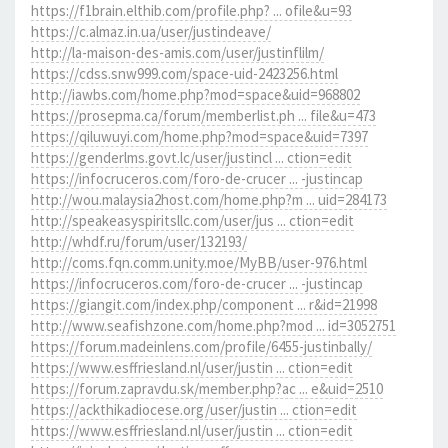
https://f1brain.elthib.com/profile.php? ... ofile&u=93
https://c.almaz.in.ua/user/justindeave/
http://la-maison-des-amis.com/user/justinflilm/
https://cdss.snw999.com/space-uid-2423256.html
http://iawbs.com/home.php?mod=space&uid=968802
https://prosepma.ca/forum/memberlist.ph ... file&u=473
https://qiluwuyi.com/home.php?mod=space&uid=7397
https://genderlms.govt.lc/user/justincl ... ction=edit
https://infocruceros.com/foro-de-crucer ... -justincap
http://wou.malaysia2host.com/home.php?m ... uid=284173
http://speakeasyspiritsllc.com/user/jus ... ction=edit
http://whdf.ru/forum/user/132193/
http://coms.fqn.comm.unity.moe/MyBB/user-976.html
https://infocruceros.com/foro-de-crucer ... -justincap
https://giangit.com/index.php/component ... r&id=21998
http://www.seafishzone.com/home.php?mod ... id=3052751
https://forum.madeinlens.com/profile/6455-justinbally/
https://www.esffriesland.nl/user/justin ... ction=edit
https://forum.zapravdu.sk/member.php?ac ... e&uid=2510
https://ackthikadiocese.org/user/justin ... ction=edit
https://www.esffriesland.nl/user/justin ... ction=edit