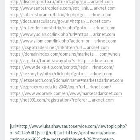
http://discontphoto.ru/bitrix/rk.php?go ... arknet.com
http://www.santetropicale.com/ext_link. ... arknet.com
http://spb.restoran.ru/bitrix/rk.php?go ... arknet.com
http://docs.masculist.ru/go/url=https:/ ... rknet.com/
http://m-tender.com/bitrix/rk.php?goto= ... arknet.com
http://www.yudian.cc/link.php?url=https ... arknet.com
http://www.ziibm.com/link.php?action=pr ... arknet.com
https://csgotraders.net/linkfilter/?url ... arknet.com
https://domainindex.com/domains/markets ... .com/whois
http://vl-girl.ru/forum/away.php?s=http ... arknet.com
https://www.deixe-tip.com/scripts/redir ... rknet.com/
http://sezony.by/bitrix/click.php?goto= ... arknet.com
http://letssearch.com/?domainname=marketsdarknet.com
http://ezproxy.nu.edu.kz:2048/login?url ... rknet.com/
https://www.woorank.com/en/www/marketsdarknet.com
http://hot991.com/registration/?referer ... arknet.com
[url=http://www.luka.shawsautoservice.com/viewtopic.php?
p=5411#p5411]sttfj[/url] [url=https://profma.ma/online-
casinos-uk-2025-the-most-reliable-and-26/#comment-