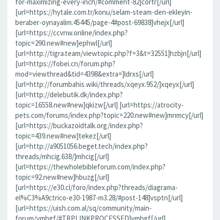
for-maximizing-every-inch/#comment-82]cortr[/url]
[url=https://hytale.com.tr/konu/selam-steam-den-ekleyin-
beraber-oynayalim.45445/page-4#post-69838]vhejx[/url]
[url=https://ccvnw.online/index.php?
topic=290.new#new]ephwl[/url]
[url=http://tigra.team/viewtopic.php?f=3&t=32551]hzbjn[/url]
[url=https://fobei.cn/forum.php?
mod=viewthread&tid=4398&extra=]ldrxs[/url]
[url=http://forumbahis.wiki/threads/xqeyx.952/]xqeyx[/url]
[url=http://delebutik.dk/index.php?
topic=16558.new#new]qkizw[/url] [url=https://atrocity-
pets.com/forums/index.php?topic=220.new#new]mnmcy[/url]
[url=https://buckazoidtalk.org/index.php?
topic=439.new#new]tekez[/url]
[url=http://a9051056.beget.tech/index.php?
threads/mhcig.638/]mhcig[/url]
[url=https://thewholebibleforum.com/index.php?
topic=92.new#new]hbuzg[/url]
[url=https://e30.cl/foro/index.php?threads/diagrama-
el%C3%A9ctrico-e30-1987-m3.28/#post-148]vsptn[/url]
[url=https://uish.com.al/sq/community/main-
forum/vmhgf/#TRPLINKPROCESSED]vmhgf[/url]