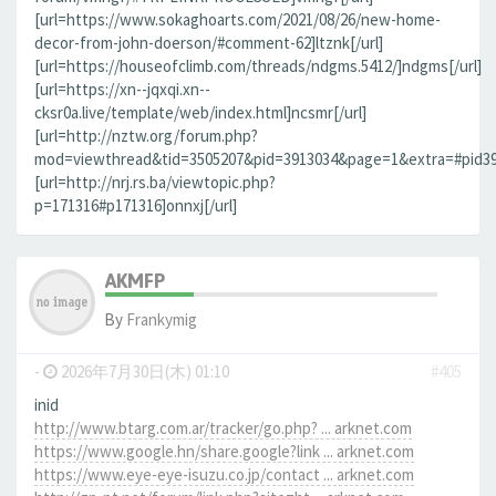
[url=https://www.sokaghoarts.com/2021/08/26/new-home-
decor-from-john-doerson/#comment-62]ltznk[/url]
[url=https://houseofclimb.com/threads/ndgms.5412/]ndgms[/url]
[url=https://xn--jqxqi.xn--
cksr0a.live/template/web/index.html]ncsmr[/url]
[url=http://nztw.org/forum.php?
mod=viewthread&tid=3505207&pid=3913034&page=1&extra=#pid3913
[url=http://nrj.rs.ba/viewtopic.php?
p=171316#p171316]onnxj[/url]
AKMFP
By
Frankymig
-
2026年7月30日(木) 01:10
#405
inid
http://www.btarg.com.ar/tracker/go.php? ... arknet.com
https://www.google.hn/share.google?link ... arknet.com
https://www.eye-eye-isuzu.co.jp/contact ... arknet.com