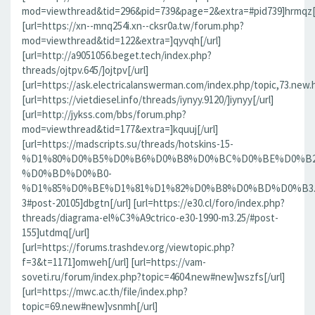
mod=viewthread&tid=296&pid=739&page=2&extra=#pid739]hrmqz[/
[url=https://xn--mnq254i.xn--cksr0a.tw/forum.php?
mod=viewthread&tid=122&extra=]qyvqh[/url]
[url=http://a9051056.beget.tech/index.php?
threads/ojtpv.645/]ojtpv[/url]
[url=https://ask.electricalanswerman.com/index.php/topic,73.new.
[url=https://vietdiesel.info/threads/iynyy.9120/]iynyy[/url]
[url=http://jykss.com/bbs/forum.php?
mod=viewthread&tid=177&extra=]kquuj[/url]
[url=https://madscripts.su/threads/hotskins-15-
%D1%80%D0%B5%D0%B6%D0%B8%D0%BC%D0%BE%D0%B2
%D0%BD%D0%B0-
%D1%85%D0%BE%D1%81%D1%82%D0%B8%D0%BD%D0%B3.37
3#post-20105]dbgtn[/url] [url=https://e30.cl/foro/index.php?
threads/diagrama-el%C3%A9ctrico-e30-1990-m3.25/#post-
155]utdmq[/url]
[url=https://forums.trashdev.org/viewtopic.php?
f=3&t=1171]omweh[/url] [url=https://vam-
soveti.ru/forum/index.php?topic=4604.new#new]wszfs[/url]
[url=https://mwc.ac.th/file/index.php?
topic=69.new#new]vsnmh[/url]