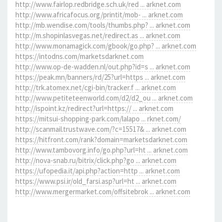
http://www.fairlop.redbridge.sch.uk/red ... arknet.com
http://www.africafocus.org/printit/mob- ... arknet.com
http://mb.wendise.com/tools/thumbs.php? ... arknet.com
http://m.shopinlasvegas.net/redirect.as ... arknet.com
http://www.monamagick.com/gbook/go.php? ... arknet.com
https://intodns.com/marketsdarknet.com
http://www.op-de-wadden.nl/out.php?id=s ... arknet.com
https://peak.mn/banners/rd/25?url=https ... arknet.com
http://trk.atomex.net/cgi-bin/tracker.f ... arknet.com
http://www.petiteteenworld.com/d2/d2_ou ... arknet.com
http://ispoint.kz/redirect?url=https:// ... arknet.com
https://mitsui-shopping-park.com/lalapo ... rknet.com/
http://scanmail.trustwave.com/?c=15517& ... arknet.com
https://hitfront.com/rank?domain=marketsdarknet.com
http://www.tambovorg.info/go.php?url=ht ... arknet.com
http://nova-snab.ru/bitrix/click.php?go ... arknet.com
https://ufopedia.it/api.php?action=http ... arknet.com
https://www.psi.ir/old_farsi.asp?url=ht ... arknet.com
http://www.mergermarket.com/offsitebrok ... arknet.com