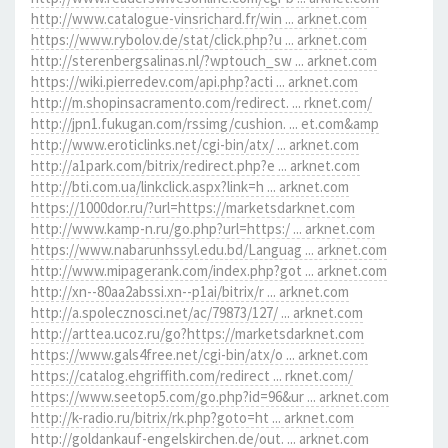
http://www.catalogue-vinsrichard.fr/win ... arknet.com
https://www.rybolov.de/stat/click.php?u ... arknet.com
http://sterenbergsalinas.nl/?wptouch_sw ... arknet.com
https://wiki.pierredev.com/api.php?acti ... arknet.com
http://m.shopinsacramento.com/redirect. ... rknet.com/
http://jpn1.fukugan.com/rssimg/cushion. ... et.com&amp
http://www.eroticlinks.net/cgi-bin/atx/ ... arknet.com
http://a1park.com/bitrix/redirect.php?e ... arknet.com
http://bti.com.ua/linkclick.aspx?link=h ... arknet.com
https://1000dor.ru/?url=https://marketsdarknet.com
http://www.kamp-n.ru/go.php?url=https:/ ... arknet.com
https://www.nabarunhssyl.edu.bd/Languag ... arknet.com
http://www.mipagerank.com/index.php?got ... arknet.com
http://xn--80aa2abssi.xn--p1ai/bitrix/r ... arknet.com
http://a.spolecznosci.net/ac/79873/127/ ... arknet.com
http://arttea.ucoz.ru/go?https://marketsdarknet.com
https://www.gals4free.net/cgi-bin/atx/o ... arknet.com
https://catalog.ehgriffith.com/redirect ... rknet.com/
https://www.seetop5.com/go.php?id=96&ur ... arknet.com
http://k-radio.ru/bitrix/rk.php?goto=ht ... arknet.com
http://goldankauf-engelskirchen.de/out. ... arknet.com