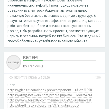
dispetcherizatsii]комплексное проектирование
инженерных систем[/url]. Такой подход позволяет
объединить электроснабжение, автоматизацию,
пожарную безопасность и связь в единую структуру. В
результате вы получаете эффективное решение, которое
работает без перебоев и снижает эксплуатационные
расходы. Мы разрабатываем проекты, соответствующие
нормам и реальным потребностям бизнеса. Это надежный
способ обеспечить устойчивость вашего объекта.
RGTEM
By
Frankymig
-
2026年7月28日(火) 21:08
#393
uddn
https://giangit.com/index.php/component ... r&id=21998
https://afmg-network.com/profile.php?mo ... ile&u=4243
https://www.forex09.com/members/362920-justinovast
https://bedlington.uk/profile/5979-justinscupt/