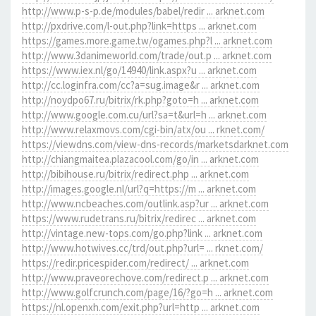
http://www.p-s-p.de/modules/babel/redir ... arknet.com
http://pxdrive.com/l-out.php?link=https ... arknet.com
https://games.more.game.tw/ogames.php?l ... arknet.com
http://www.3danimeworld.com/trade/out.p ... arknet.com
https://www.iex.nl/go/14940/link.aspx?u ... arknet.com
http://cc.loginfra.com/cc?a=sug.image&r ... arknet.com
http://noydpo67.ru/bitrix/rk.php?goto=h ... arknet.com
http://www.google.com.cu/url?sa=t&url=h ... arknet.com
http://www.relaxmovs.com/cgi-bin/atx/ou ... rknet.com/
https://viewdns.com/view-dns-records/marketsdarknet.com
http://chiangmaitea.plazacool.com/go/in ... arknet.com
http://bibihouse.ru/bitrix/redirect.php ... arknet.com
http://images.google.nl/url?q=https://m ... arknet.com
http://www.ncbeaches.com/outlink.asp?ur ... arknet.com
https://www.rudetrans.ru/bitrix/redirec ... arknet.com
http://vintage.new-tops.com/go.php?link ... arknet.com
http://www.hotwives.cc/trd/out.php?url= ... rknet.com/
https://redir.pricespider.com/redirect/ ... arknet.com
http://www.praveorechove.com/redirect.p ... arknet.com
http://www.golfcrunch.com/page/16/?go=h ... arknet.com
https://nl.openxh.com/exit.php?url=http ... arknet.com