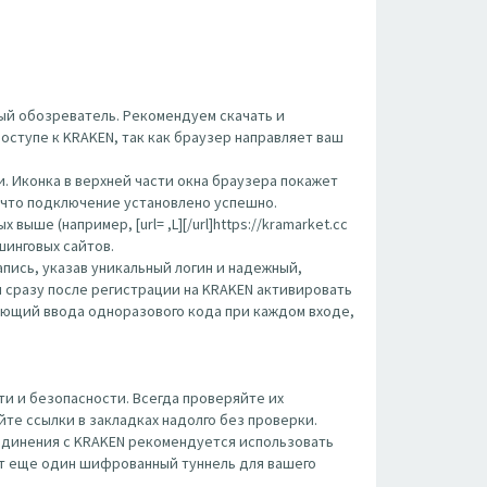
ый обозреватель. Рекомендуем скачать и
оступе к KRAKEN, так как браузер направляет ваш
. Иконка в верхней части окна браузера покажет
, что подключение установлено успешно.
ше (например, [url= ,L][/url]https://kramarket.cc
ишинговых сайтов.
пись, указав уникальный логин и надежный,
 сразу после регистрации на KRAKEN активировать
ующий ввода одноразового кода при каждом входе,
и и безопасности. Всегда проверяйте их
те ссылки в закладках надолго без проверки.
оединения с KRAKEN рекомендуется использовать
вит еще один шифрованный туннель для вашего