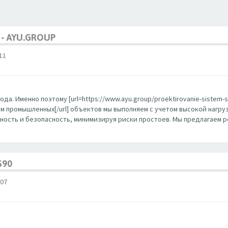
- AYU.GROUP
11
Именно поэтому [url=https://www.ayu.group/proektirovanie-sistem-svya
тем промышленных[/url] объектов мы выполняем с учетом высокой наг
ость и безопасность, минимизируя риски простоев. Мы предлагаем 
S90
07