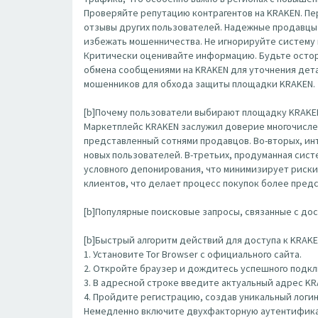
Проверяйте репутацию контрагентов на KRAKEN. П
отзывы других пользователей. Надежные продавцы 
избежать мошенничества. Не игнорируйте систему 
Критически оценивайте информацию. Будьте остор
обмена сообщениями на KRAKEN для уточнения детал
мошенников для обхода защиты площадки KRAKEN.
[b]Почему пользователи выбирают площадку KRAKEN
Маркетплейс KRAKEN заслужил доверие многочисле
представленный сотнями продавцов. Во-вторых, ин
новых пользователей. В-третьих, продуманная сис
условного депонирования, что минимизирует риски
клиентов, что делает процесс покупок более пред
[b]Популярные поисковые запросы, связанные с дост
[b]Быстрый алгоритм действий для доступа к KRAKEN
1. Установите Tor Browser с официального сайта.
2. Откройте браузер и дождитесь успешного подклю
3. В адресной строке введите актуальный адрес K
4. Пройдите регистрацию, создав уникальный логин
Немедленно включите двухфакторную аутентифика