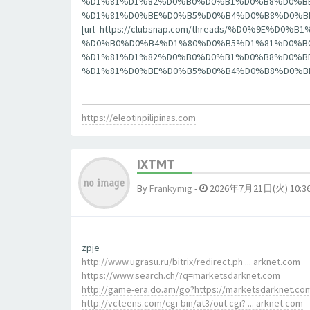
%D1%81%D1%82%D0%B0%D0%B1%D0%B8%D0%B
%D1%81%D0%BE%D0%B5%D0%B4%D0%B8%D0%BD%D0%
[url=https://clubsnap.com/threads/%D0%9E
%D0%B0%D0%B4%D1%80%D0%B5%D1%81%D0%B0
%D1%81%D1%82%D0%B0%D0%B1%D0%B8%D0%B
%D1%81%D0%BE%D0%B5%D0%B4%D0%B8%D0%BD%D0%
https://eleotinpilipinas.com
IXTMT
By
Frankymig
-
2026年7月21日(火) 10:3
zpje
http://www.ugrasu.ru/bitrix/redirect.ph ... arknet.com
https://www.search.ch/?q=marketsdarknet.com
http://game-era.do.am/go?https://marketsdarknet.co
http://vcteens.com/cgi-bin/at3/out.cgi? ... arknet.com