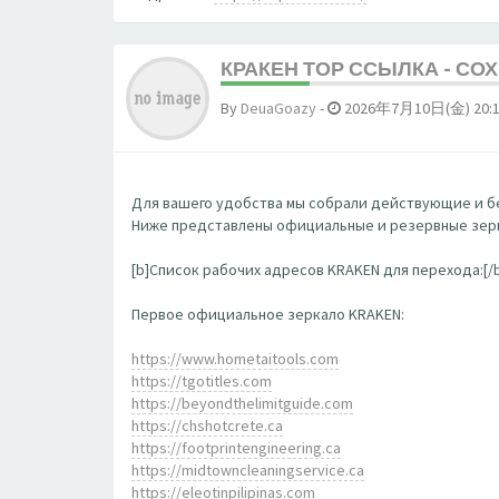
КРАКЕН ТОР ССЫЛКА - СО
By
DeuaGoazy
-
2026年7月10日(金) 20:
Для вашего удобства мы собрали действующие и бе
Ниже представлены официальные и резервные зерк
[b]Список рабочих адресов KRAKEN для перехода:[/
Первое официальное зеркало KRAKEN:
https://www.hometaitools.com
https://tgotitles.com
https://beyondthelimitguide.com
https://chshotcrete.ca
https://footprintengineering.ca
https://midtowncleaningservice.ca
https://eleotinpilipinas.com