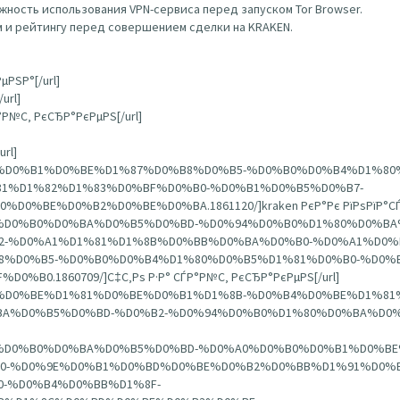
ность использования VPN-сервиса перед запуском Tor Browser.
 и рейтингу перед совершением сделки на KRAKEN.
µРЅР°[/url]
url]
Р°Р№С‚ РєСЂР°РєРµРЅ[/url]
url]
%D0%B0%D0%B1%D0%BE%D1%87%D0%B8%D0%B5-%D0%B0%D0%B4%D1%80
1%D1%82%D1%83%D0%BF%D0%B0-%D0%B1%D0%B5%D0%B7-
BE%D0%B2%D0%BE%D0%BA.1861120/]kraken РєР°Рє РїРѕРїР°СЃС‚
A%D1%80%D0%B0%D0%BA%D0%B5%D0%BD-%D0%94%D0%B0%D1%80%D0%
-%D0%A1%D1%81%D1%8B%D0%BB%D0%BA%D0%B0-%D0%A1%D0%
%D0%B5-%D0%B0%D0%B4%D1%80%D0%B5%D1%81%D0%B0-%D0%B
.1860709/]С‡С‚Рѕ Р·Р° СЃР°Р№С‚ РєСЂР°РєРµРЅ[/url]
1%D0%BF%D0%BE%D1%81%D0%BE%D0%B1%D1%8B-%D0%B4%D0%BE%D1%
%D0%B5%D0%BD-%D0%B2-%D0%94%D0%B0%D1%80%D0%BA%D0%BD%D
A%D1%80%D0%B0%D0%BA%D0%B5%D0%BD-%D0%A0%D0%B0%D0%B1%D0%
0-%D0%9E%D0%B1%D0%BD%D0%BE%D0%B2%D0%BB%D1%91%D0%B
-%D0%B4%D0%BB%D1%8F-