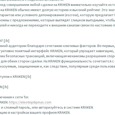
еред совершением любой сделки на KRAKEN внимательно изучайте ист
на KRAKEN обычно имеют долгую историю и высокий рейтинг. Это зна
гарантов или условного депонирования (escrow), которую предлагает
ожны с предложениями, которые выглядят слишком выгодными, чтобы
ей и никогда не переходите к внешним каналам связи по настоянию п
? [/b]
нной аудитории благодаря сочетанию ключевых факторов. Во-первых,
туитивно понятный интерфейс KRAKEN, который упрощает навигацию, 
тема безопасных транзакций, включающая механизмы разрешения спор
 для обеих сторон сделки. На KRAKEN функциональность сочетается 
сказуемым, защищенным и, как следствие, популярным среди пользова
упом к KRAKEN:[/b]
:[/b]
чения к сети Tor.
RAKEN:
https://eleotinpilipinas.com
 и сложный пароль, или авторизуйтесь в системе KRAKEN.
цию в настройках вашего профиля KRAKEN.