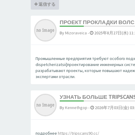
返信する
ПРОЕКТ ПРОКЛАДКИ ВОЛС 
By
Mizoraveica
-
2025年8月27日(水) 11:
Промышленные предприятия требуют особого подхода. 
dispetcherizatsii]проектирование инженерных сис
разрабатывают проекты, которые повышают надежн
экспертами отрасли.
УЗНАТЬ БОЛЬШЕ TRIPSCAN
By
Kennethgop
-
2026年7月03日(金) 03:
подробнее
https://tripscans90.cc/