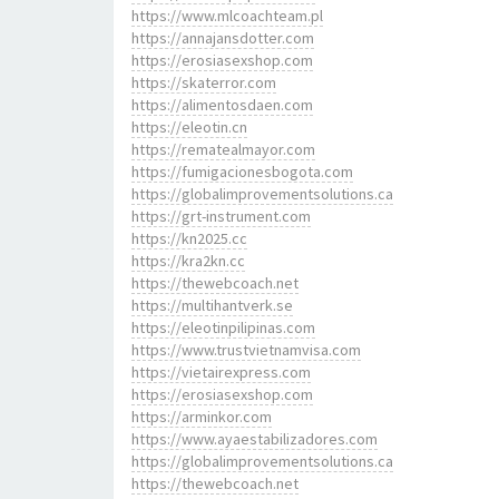
https://www.mlcoachteam.pl
https://annajansdotter.com
https://erosiasexshop.com
https://skaterror.com
https://alimentosdaen.com
https://eleotin.cn
https://rematealmayor.com
https://fumigacionesbogota.com
https://globalimprovementsolutions.ca
https://grt-instrument.com
https://kn2025.cc
https://kra2kn.cc
https://thewebcoach.net
https://multihantverk.se
https://eleotinpilipinas.com
https://www.trustvietnamvisa.com
https://vietairexpress.com
https://erosiasexshop.com
https://arminkor.com
https://www.ayaestabilizadores.com
https://globalimprovementsolutions.ca
https://thewebcoach.net