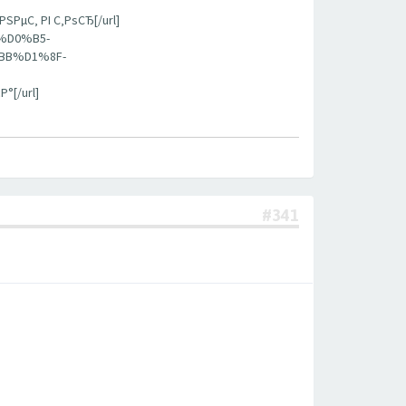
‚ РІ С‚РѕСЂ[/url]
%D0%B5-
B%D1%8F-
[/url]
#341