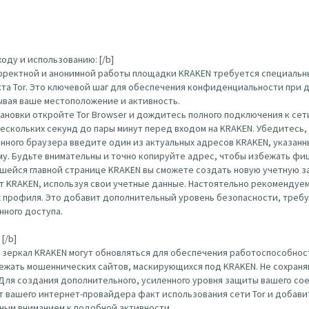
оду и использованию: [/b]
орректной и анонимной работы площадки KRAKEN требуется специальн
кта Tor. Это ключевой шаг для обеспечения конфиденциальности при д
ывая ваше местоположение и активность.
тановки откройте Tor Browser и дождитесь полного подключения к сети
нескольких секунд до пары минут перед входом на KRAKEN. Убедитесь
ого браузера введите один из актуальных адресов KRAKEN, указанных вы
по нему. Будьте внимательны и точно копируйте адрес, чтобы избежать ф
шейся главной странице KRAKEN вы сможете создать новую учетную за
т KRAKEN, используя свои учетные данные. Настоятельно рекомендуем
х профиля. Это добавит дополнительный уровень безопасности, треб
нного доступа.
[/b]
 зеркал KRAKEN могут обновляться для обеспечения работоспособност
ежать мошеннических сайтов, маскирующихся под KRAKEN. Не сохраняй
 Для создания дополнительного, усиленного уровня защиты вашего с
 от вашего интернет-провайдера факт использования сети Tor и доба
нным вниманием к подобной активности.