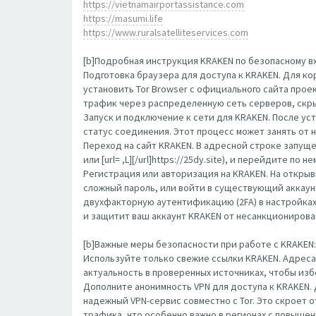
https://vietnamairportassistance.com
https://masumi.life
https://www.ruralsatelliteservices.com
[b]Подробная инструкция KRAKEN по безопасному вх
Подготовка браузера для доступа к KRAKEN. Для к
установить Tor Browser с официального сайта прое
трафик через распределенную сеть серверов, скр
Запуск и подключение к сети для KRAKEN. После ус
статус соединения. Этот процесс может занять от 
Переход на сайт KRAKEN. В адресной строке запущенн
или [url= ,L][/url]https://25dy.site), и перейдите 
Регистрация или авторизация на KRAKEN. На открыв
сложный пароль, или войти в существующий аккаун
двухфакторную аутентификацию (2FA) в настройка
и защитит ваш аккаунт KRAKEN от несанкционирова
[b]Важные меры безопасности при работе с KRAKEN: 
Используйте только свежие ссылки KRAKEN. Адреса
актуальность в проверенных источниках, чтобы изб
Дополните анонимность VPN для доступа к KRAKEN.
надежный VPN-сервис совместно с Tor. Это скроет
трафика, что особенно важно в регионах с повыше