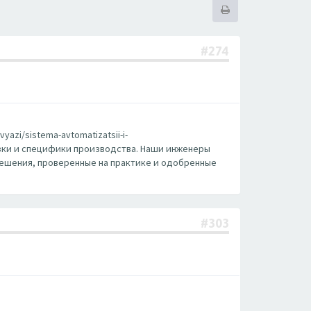
#274
zi/sistema-avtomatizatsii-i-
рузки и специфики производства. Наши инженеры
решения, проверенные на практике и одобренные
#303