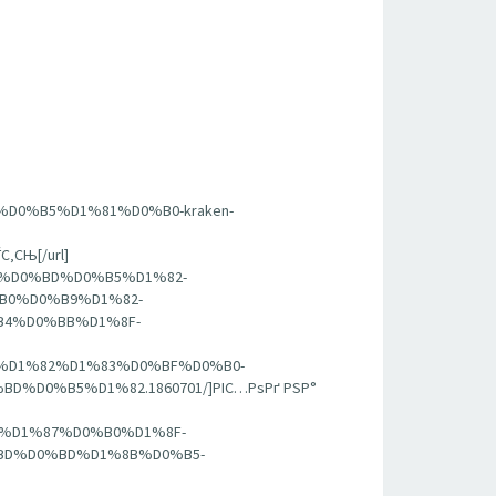
%D0%B5%D1%81%D0%B0-kraken-
СЊ[/url]
BA%D0%BD%D0%B5%D1%82-
B0%D0%B9%D1%82-
4%D0%BB%D1%8F-
81%D1%82%D1%83%D0%BF%D0%B0-
0%B5%D1%82.1860701/]РІС…РѕРґ РЅР°
BE%D1%87%D0%B0%D1%8F-
D%D0%BD%D1%8B%D0%B5-