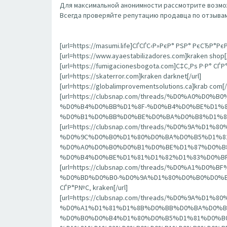
Для максимальной анонимности рассмотрите возмож
Всегда проверяйте репутацию продавца по отзывам
[url=https://masumi.life]СЃСЃС‹Р»РєР° РЅР° РєСЂР°РєР
[url=https://www.ayaestabilizadores.com]kraken shop[/
[url=https://fumigacionesbogota.com]С‡С‚Рѕ Р·Р° СЃ
[url=https://skaterror.com]kraken darknet[/url]
[url=https://globalimprovementsolutions.ca]krab com[/
[url=https://clubsnap.com/threads/%D0%A0
%D0%B4%D0%BB%D1%8F-%D0%B4%D0%BE%D1%8
%D0%B1%D0%BB%D0%BE%D0%BA%D0%B8%D1%80%D0%
[url=https://clubsnap.com/threads/%D0%9
%D0%9C%D0%B0%D1%80%D0%BA%D0%B5%D1%82
%D0%A0%D0%B0%D0%B1%D0%BE%D1%87%D0%B8
%D0%B4%D0%BE%D1%81%D1%82%D1%83%D0%BF%D0%B0
[url=https://clubsnap.com/threads/%D0%A
%D0%BD%D0%B0-%D0%9A%D1%80%D0%B0%D0%BA
СЃР°Р№С‚ kraken[/url]
[url=https://clubsnap.com/threads/%D0%9
%D0%A1%D1%81%D1%8B%D0%BB%D0%BA%D0%B
%D0%B0%D0%B4%D1%80%D0%B5%D1%81%D0%B0