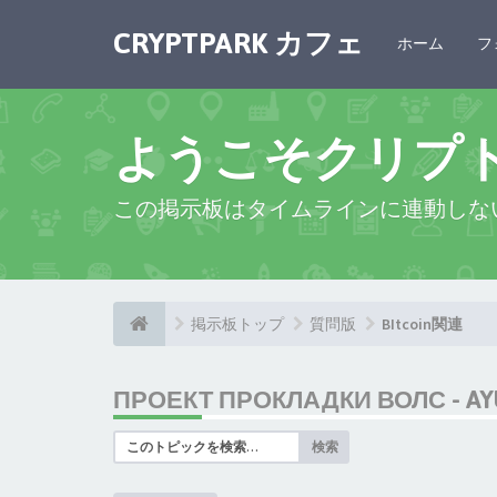
CRYPTPARK カフェ
ホーム
フ
ようこそクリプ
この掲示板はタイムラインに連動しな
掲示板トップ
質問版
BItcoin関連
ПРОЕКТ ПРОКЛАДКИ ВОЛС - AY
検索