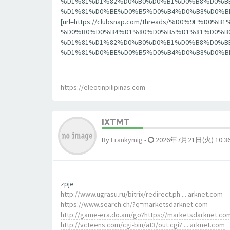
%D1%81%D1%82%D0%B0%D0%B1%D0%B8%D0%B
%D1%81%D0%BE%D0%B5%D0%B4%D0%B8%D0%BD%D0%
[url=https://clubsnap.com/threads/%D0%9E
%D0%B0%D0%B4%D1%80%D0%B5%D1%81%D0%B0
%D1%81%D1%82%D0%B0%D0%B1%D0%B8%D0%B
%D1%81%D0%BE%D0%B5%D0%B4%D0%B8%D0%BD%D0%
https://eleotinpilipinas.com
IXTMT
By
Frankymig
-
2026年7月21日(火) 10:3
zpje
http://www.ugrasu.ru/bitrix/redirect.ph ... arknet.com
https://www.search.ch/?q=marketsdarknet.com
http://game-era.do.am/go?https://marketsdarknet.co
http://vcteens.com/cgi-bin/at3/out.cgi? ... arknet.com