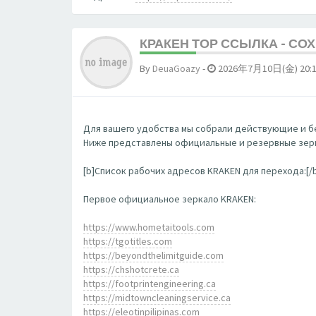
КРАКЕН ТОР ССЫЛКА - СО
By
DeuaGoazy
-
2026年7月10日(金) 20:
Для вашего удобства мы собрали действующие и бе
Ниже представлены официальные и резервные зерк
[b]Список рабочих адресов KRAKEN для перехода:[/
Первое официальное зеркало KRAKEN:
https://www.hometaitools.com
https://tgotitles.com
https://beyondthelimitguide.com
https://chshotcrete.ca
https://footprintengineering.ca
https://midtowncleaningservice.ca
https://eleotinpilipinas.com