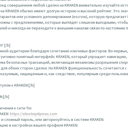
еред совершением любой сделки на KRAKEN внимательно изучайте ист
на KRAKEN обычно имеют долгую историю и высокий рейтинг. Это зна
гарантов или условного депонирования (escrow), которую предлагает
ожны с предложениями, которые выглядят слишком выгодными, чтобы
ей и никогда не переходите к внешним каналам связи по настоянию п
? [/b]
нной аудитории благодаря сочетанию ключевых факторов. Во-первых,
туитивно понятный интерфейс KRAKEN, который упрощает навигацию, 
тема безопасных транзакций, включающая механизмы разрешения спор
 для обеих сторон сделки. На KRAKEN функциональность сочетается 
сказуемым, защищенным и, как следствие, популярным среди пользова
упом к KRAKEN:[/b]
:[/b]
чения к сети Tor.
RAKEN:
https://eleotinpilipinas.com
 и сложный пароль, или авторизуйтесь в системе KRAKEN.
цию в настройках вашего профиля KRAKEN.