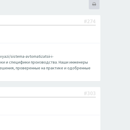
#274
zi/sistema-avtomatizatsii-i-
рузки и специфики производства. Наши инженеры
решения, проверенные на практике и одобренные
#303