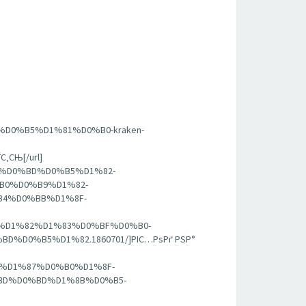
%D0%B5%D1%81%D0%B0-kraken-
СЊ[/url]
BA%D0%BD%D0%B5%D1%82-
B0%D0%B9%D1%82-
4%D0%BB%D1%8F-
81%D1%82%D1%83%D0%BF%D0%B0-
0%B5%D1%82.1860701/]РІС…РѕРґ РЅР°
BE%D1%87%D0%B0%D1%8F-
D%D0%BD%D1%8B%D0%B5-