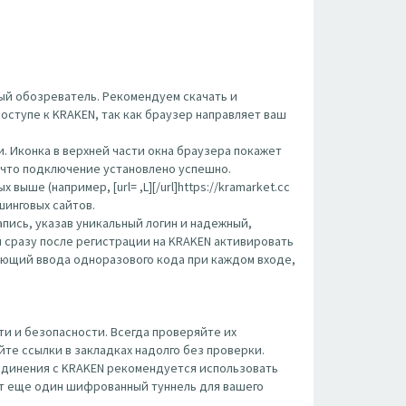
ый обозреватель. Рекомендуем скачать и
оступе к KRAKEN, так как браузер направляет ваш
. Иконка в верхней части окна браузера покажет
, что подключение установлено успешно.
ше (например, [url= ,L][/url]https://kramarket.cc
ишинговых сайтов.
пись, указав уникальный логин и надежный,
 сразу после регистрации на KRAKEN активировать
ующий ввода одноразового кода при каждом входе,
и и безопасности. Всегда проверяйте их
те ссылки в закладках надолго без проверки.
оединения с KRAKEN рекомендуется использовать
вит еще один шифрованный туннель для вашего