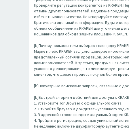
Проверяйте репутацию контрагентов на KRAKEN. П
отзывы других пользователей. Надежные продавцы 
избежать мошенничества. Не игнорируйте систему 
Критически оценивайте информацию. Будьте остор
обмена сообщениями на KRAKEN для уточнения детал
мошенников для обхода защиты площадки KRAKEN.
[b]Почему пользователи выбирают площадку KRAKEN
Маркетплейс KRAKEN заслужил доверие многочисле
представленный сотнями продавцов. Во-вторых, ин
новых пользователей. В-третьих, продуманная сис
условного депонирования, что минимизирует риски
клиентов, что делает процесс покупок более пред
[b]Популярные поисковые запросы, связанные с дост
[b]Быстрый алгоритм действий для доступа к KRAKEN
1. Установите Tor Browser с официального сайта.
2. Откройте браузер и дождитесь успешного подклю
3. В адресной строке введите актуальный адрес K
4. Пройдите регистрацию, создав уникальный логин
Немедленно включите двухфакторную аутентифика