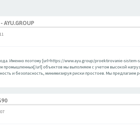
- AYU.GROUP
11
Именно поэтому [url=https://www.ayu.group/proektirovanie-sistem-svya
тем промышленных[/url] объектов мы выполняем с учетом высокой наг
ость и безопасность, минимизируя риски простоев. Мы предлагаем 
S90
07