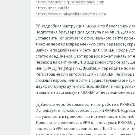
https://vietnamairportassistance.com
https://masumi.life
https://www.ruralsatelliteservices.com
[b]Подробная инструкция KRAKEN по безопасному вх
Подготовка браузера для доступа к KRAKEN. Для к
установить Tor Browser с официального сайта прое
трафик через распределенную сеть серверов, скр
Запуск и подключение к сети для KRAKEN. После ус
статус соединения. Этот процесс может занять от 
Переход на сайт KRAKEN. В адресной строке запущенн
или [url= ,L][/url]https://25dy.site), и перейдите 
Регистрация или авторизация на KRAKEN. На открыв
сложный пароль, или войти в существующий аккаун
двухфакторную аутентификацию (2FA) в настройка
и защитит ваш аккаунт KRAKEN от несанкционирова
[b]Важные меры безопасности при работе с KRAKEN: 
Используйте только свежие ссылки KRAKEN. Адреса
актуальность в проверенных источниках, чтобы изб
Дополните анонимность VPN для доступа к KRAKEN.
надежный VPN-сервис совместно с Tor. Это скроет
трафика, что особенно важно в регионах с повыше