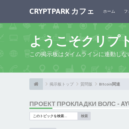
CRYPTPARK カフェ
ホーム
フ
ようこそクリプ
この掲示板はタイムラインに連動しな
掲示板トップ
質問版
BItcoin関連
ПРОЕКТ ПРОКЛАДКИ ВОЛС - AY
検索