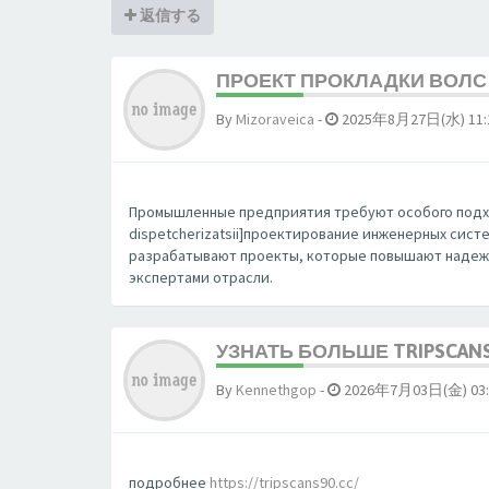
返信する
ПРОЕКТ ПРОКЛАДКИ ВОЛС 
By
Mizoraveica
-
2025年8月27日(水) 11:
Промышленные предприятия требуют особого подхода. 
dispetcherizatsii]проектирование инженерных сис
разрабатывают проекты, которые повышают надежн
экспертами отрасли.
УЗНАТЬ БОЛЬШЕ TRIPSCAN
By
Kennethgop
-
2026年7月03日(金) 03:
подробнее
https://tripscans90.cc/