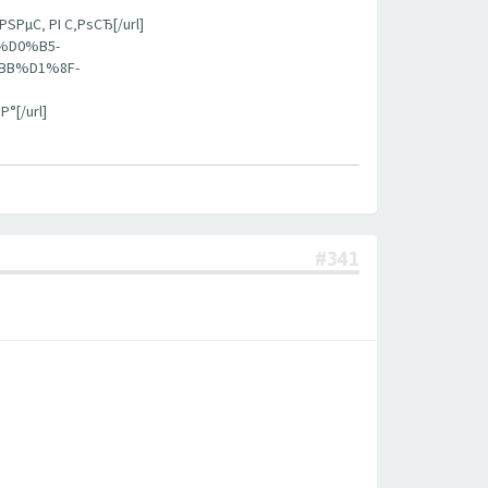
‚ РІ С‚РѕСЂ[/url]
%D0%B5-
B%D1%8F-
[/url]
#341