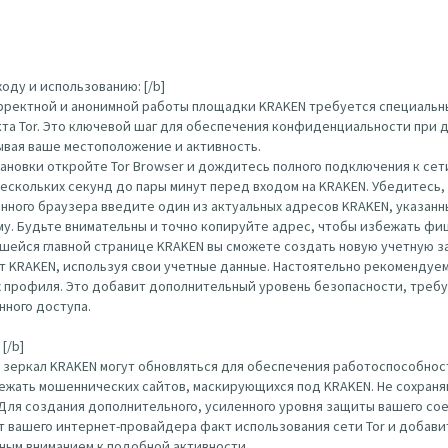
оду и использованию: [/b]
орректной и анонимной работы площадки KRAKEN требуется специальн
кта Tor. Это ключевой шаг для обеспечения конфиденциальности при д
ывая ваше местоположение и активность.
тановки откройте Tor Browser и дождитесь полного подключения к сети
нескольких секунд до пары минут перед входом на KRAKEN. Убедитесь
ого браузера введите один из актуальных адресов KRAKEN, указанных вы
по нему. Будьте внимательны и точно копируйте адрес, чтобы избежать ф
шейся главной странице KRAKEN вы сможете создать новую учетную за
т KRAKEN, используя свои учетные данные. Настоятельно рекомендуем
х профиля. Это добавит дополнительный уровень безопасности, треб
нного доступа.
[/b]
 зеркал KRAKEN могут обновляться для обеспечения работоспособност
ежать мошеннических сайтов, маскирующихся под KRAKEN. Не сохраняй
 Для создания дополнительного, усиленного уровня защиты вашего с
 от вашего интернет-провайдера факт использования сети Tor и доба
нным вниманием к подобной активности.