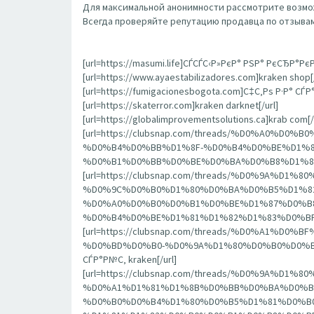
Для максимальной анонимности рассмотрите возмож
Всегда проверяйте репутацию продавца по отзывам
[url=https://masumi.life]СЃСЃС‹Р»РєР° РЅР° РєСЂР°РєР
[url=https://www.ayaestabilizadores.com]kraken shop[/
[url=https://fumigacionesbogota.com]С‡С‚Рѕ Р·Р° СЃ
[url=https://skaterror.com]kraken darknet[/url]
[url=https://globalimprovementsolutions.ca]krab com[/
[url=https://clubsnap.com/threads/%D0%A0
%D0%B4%D0%BB%D1%8F-%D0%B4%D0%BE%D1%8
%D0%B1%D0%BB%D0%BE%D0%BA%D0%B8%D1%80%D0%
[url=https://clubsnap.com/threads/%D0%9
%D0%9C%D0%B0%D1%80%D0%BA%D0%B5%D1%82
%D0%A0%D0%B0%D0%B1%D0%BE%D1%87%D0%B8
%D0%B4%D0%BE%D1%81%D1%82%D1%83%D0%BF%D0%B0
[url=https://clubsnap.com/threads/%D0%A
%D0%BD%D0%B0-%D0%9A%D1%80%D0%B0%D0%BA
СЃР°Р№С‚ kraken[/url]
[url=https://clubsnap.com/threads/%D0%9
%D0%A1%D1%81%D1%8B%D0%BB%D0%BA%D0%B
%D0%B0%D0%B4%D1%80%D0%B5%D1%81%D0%B0