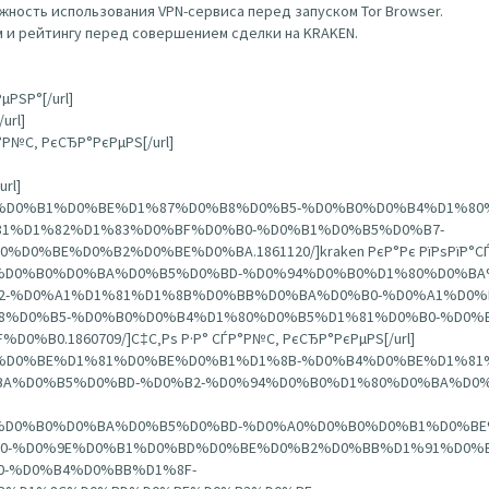
ность использования VPN-сервиса перед запуском Tor Browser.
 и рейтингу перед совершением сделки на KRAKEN.
µРЅР°[/url]
url]
Р°Р№С‚ РєСЂР°РєРµРЅ[/url]
url]
%D0%B0%D0%B1%D0%BE%D1%87%D0%B8%D0%B5-%D0%B0%D0%B4%D1%80
1%D1%82%D1%83%D0%BF%D0%B0-%D0%B1%D0%B5%D0%B7-
BE%D0%B2%D0%BE%D0%BA.1861120/]kraken РєР°Рє РїРѕРїР°СЃС‚
A%D1%80%D0%B0%D0%BA%D0%B5%D0%BD-%D0%94%D0%B0%D1%80%D0%
-%D0%A1%D1%81%D1%8B%D0%BB%D0%BA%D0%B0-%D0%A1%D0%
%D0%B5-%D0%B0%D0%B4%D1%80%D0%B5%D1%81%D0%B0-%D0%B
.1860709/]С‡С‚Рѕ Р·Р° СЃР°Р№С‚ РєСЂР°РєРµРЅ[/url]
1%D0%BF%D0%BE%D1%81%D0%BE%D0%B1%D1%8B-%D0%B4%D0%BE%D1%
%D0%B5%D0%BD-%D0%B2-%D0%94%D0%B0%D1%80%D0%BA%D0%BD%D
A%D1%80%D0%B0%D0%BA%D0%B5%D0%BD-%D0%A0%D0%B0%D0%B1%D0%
0-%D0%9E%D0%B1%D0%BD%D0%BE%D0%B2%D0%BB%D1%91%D0%B
-%D0%B4%D0%BB%D1%8F-