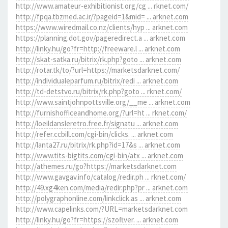
http://www.amateur-exhibitionist.org/cg ... rknet.com/
http://fpqa.tbzmed.ac.ir/?pageid=1&mid= ... arknet.com
https://www.wiredmail.co.nz/clients/hyp ... arknet.com
https://planning.dot.gov/pageredirect.a ... arknet.com
http://linky.hu/go?fr=http://freeware.l ... arknet.com
http://skat-satka.ru/bitrix/rk.php?goto ... arknet.com
http://rotar.tk/to/?url=https://marketsdarknet.com/
http://individualeparfum.ru/bitrix/redi ... arknet.com
http://td-detstvo.ru/bitrix/rk.php?goto ... rknet.com/
http://www.saintjohnpottsville.org/__me ... arknet.com
http://furnishofficeandhome.org/?url=ht ... rknet.com/
http://loeildansleretro.free.fr/signatu ... arknet.com
http://refer.ccbill.com/cgi-bin/clicks. ... arknet.com
http://lanta27.ru/bitrix/rk.php?id=17&s ... arknet.com
http://www.tits-bigtits.com/cgi-bin/atx ... arknet.com
http://athemes.ru/go?https://marketsdarknet.com
http://www.gavgav.info/catalog/redir.ph ... rknet.com/
http://49.xg4ken.com/media/redir.php?pr ... arknet.com
http://polygraphonline.com/linkclick.as ... arknet.com
http://www.capelinks.com/?URL=marketsdarknet.com
http://linky.hu/go?fr=https://szoftver. ... arknet.com