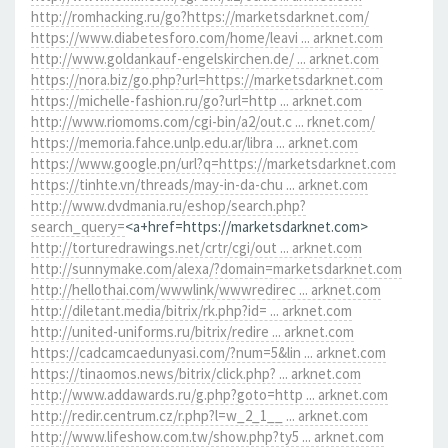
http://romhacking.ru/go?https://marketsdarknet.com/
https://www.diabetesforo.com/home/leavi ... arknet.com
http://www.goldankauf-engelskirchen.de/ ... arknet.com
https://nora.biz/go.php?url=https://marketsdarknet.com
https://michelle-fashion.ru/go?url=http ... arknet.com
http://www.riomoms.com/cgi-bin/a2/out.c ... rknet.com/
https://memoria.fahce.unlp.edu.ar/libra ... arknet.com
https://www.google.pn/url?q=https://marketsdarknet.com
https://tinhte.vn/threads/may-in-da-chu ... arknet.com
http://www.dvdmania.ru/eshop/search.php?
search_query=
<a+href=https://marketsdarknet.com>
http://torturedrawings.net/crtr/cgi/out ... arknet.com
http://sunnymake.com/alexa/?domain=marketsdarknet.com
http://hellothai.com/wwwlink/wwwredirec ... arknet.com
http://diletant.media/bitrix/rk.php?id= ... arknet.com
http://united-uniforms.ru/bitrix/redire ... arknet.com
https://cadcamcaedunyasi.com/?num=5&lin ... arknet.com
https://tinaomos.news/bitrix/click.php? ... arknet.com
http://www.addawards.ru/g.php?goto=http ... arknet.com
http://redir.centrum.cz/r.php?l=w_2_1__ ... arknet.com
http://www.lifeshow.com.tw/show.php?ty5 ... arknet.com