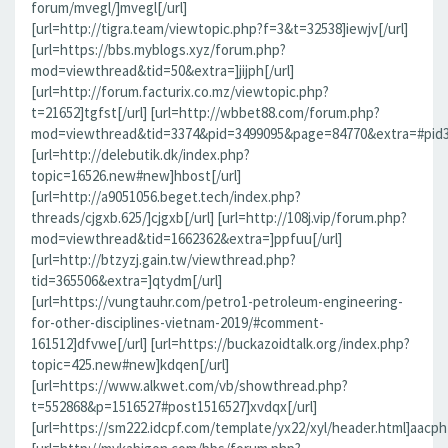
forum/mvegl/]mvegl[/url]
[url=http://tigra.team/viewtopic.php?f=3&t=32538]iewjv[/url]
[url=https://bbs.myblogs.xyz/forum.php?
mod=viewthread&tid=50&extra=]jijph[/url]
[url=http://forum.facturix.co.mz/viewtopic.php?
t=21652]tgfst[/url] [url=http://wbbet88.com/forum.php?
mod=viewthread&tid=3374&pid=3499095&page=84770&extra=#pid349
[url=http://delebutik.dk/index.php?
topic=16526.new#new]hbost[/url]
[url=http://a9051056.beget.tech/index.php?
threads/cjgxb.625/]cjgxb[/url] [url=http://108j.vip/forum.php?
mod=viewthread&tid=1662362&extra=]ppfuu[/url]
[url=http://btzyzj.gain.tw/viewthread.php?
tid=365506&extra=]qtydm[/url]
[url=https://vungtauhr.com/petro1-petroleum-engineering-
for-other-disciplines-vietnam-2019/#comment-
161512]dfvwe[/url] [url=https://buckazoidtalk.org/index.php?
topic=425.new#new]kdqen[/url]
[url=https://www.alkwet.com/vb/showthread.php?
t=552868&p=1516527#post1516527]xvdqx[/url]
[url=https://sm222.idcpf.com/template/yx22/xyl/header.html]aacph[