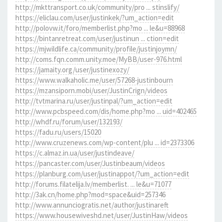
http://mkttransport.co.uk/community/pro ... stinslify/
https://eliclau.com/user/justinkek/?um_action=edit
http://polovw.it/foro/memberlist.php?mo ... le&u=88968
https://bintanretreat.com/user/justinun ... ction=edit
https://mjwildlife.ca/community/profile/justinjoymn/
http://coms.fqn.comm.unity.moe/MyBB/user-976.html
https://jamaity.org/user/justinexozy/
https://www.walkaholic.me/user/57268-justinbourn
https://mzansiporn.mobi/user/JustinCrign/videos
http://tvtmarina.ru/user/justinpal/?um_action=edit
http://www.pcbspeed.com/dis/home.php?mo ... uid=402465
http://whdf.ru/forum/user/132193/
https://fadu.ru/users/15020
http://www.cruzenews.com/wp-content/plu ... id=2373306
https://c.almaz.in.ua/user/justindeave/
https://pancaster.com/user/Justinbeaum/videos
https://planburg.com/user/justinappot/?um_action=edit
http://forums.filatelija.lv/memberlist. ... le&u=71077
http://3ak.cn/home.php?mod=space&uid=257346
http://www.annunciogratis.net/author/justinareft
https://www.housewiveshd.net/user/JustinHaw/videos