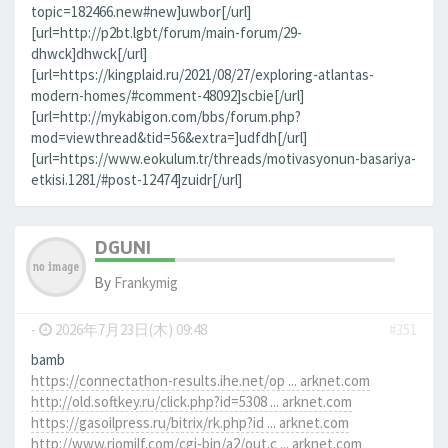
topic=182466.new#new]uwbor[/url]
[url=http://p2bt.lgbt/forum/main-forum/29-
dhwck]dhwck[/url]
[url=https://kingplaid.ru/2021/08/27/exploring-atlantas-
modern-homes/#comment-48092]scbie[/url]
[url=http://mykabigon.com/bbs/forum.php?
mod=viewthread&tid=56&extra=]udfdh[/url]
[url=https://www.eokulum.tr/threads/motivasyonun-basariya-
etkisi.1281/#post-12474]zuidr[/url]
DGUNI
By
Frankymig
-
2026年7月23日(木) 09:48
#351
bamb
https://connectathon-results.ihe.net/op ... arknet.com
http://old.softkey.ru/click.php?id=5308 ... arknet.com
https://gasoilpress.ru/bitrix/rk.php?id ... arknet.com
http://www.riomilf.com/cgi-bin/a2/out.c ... arknet.com