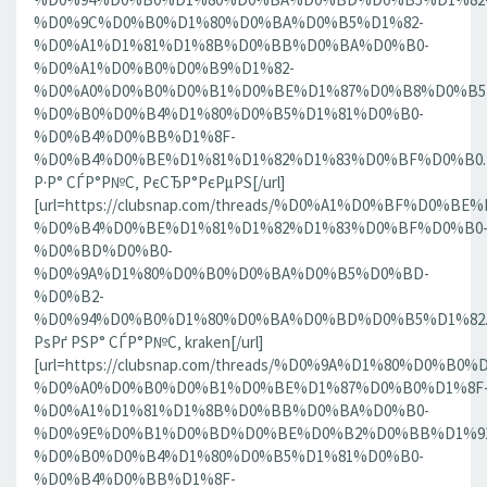
%D0%9C%D0%B0%D1%80%D0%BA%D0%B5%D1%82-
%D0%A1%D1%81%D1%8B%D0%BB%D0%BA%D0%B0-
%D0%A1%D0%B0%D0%B9%D1%82-
%D0%A0%D0%B0%D0%B1%D0%BE%D1%87%D0%B8%D0%B5
%D0%B0%D0%B4%D1%80%D0%B5%D1%81%D0%B0-
%D0%B4%D0%BB%D1%8F-
%D0%B4%D0%BE%D1%81%D1%82%D1%83%D0%BF%D0%B0.186
Р·Р° СЃР°Р№С‚ РєСЂР°РєРµРЅ[/url]
[url=https://clubsnap.com/threads/%D0%A1%D0%BF%D0
%D0%B4%D0%BE%D1%81%D1%82%D1%83%D0%BF%D0%B0
%D0%BD%D0%B0-
%D0%9A%D1%80%D0%B0%D0%BA%D0%B5%D0%BD-
%D0%B2-
%D0%94%D0%B0%D1%80%D0%BA%D0%BD%D0%B5%D1%82.18
РѕРґ РЅР° СЃР°Р№С‚ kraken[/url]
[url=https://clubsnap.com/threads/%D0%9A%D1%80%D0%
%D0%A0%D0%B0%D0%B1%D0%BE%D1%87%D0%B0%D1%8F
%D0%A1%D1%81%D1%8B%D0%BB%D0%BA%D0%B0-
%D0%9E%D0%B1%D0%BD%D0%BE%D0%B2%D0%BB%D1%9
%D0%B0%D0%B4%D1%80%D0%B5%D1%81%D0%B0-
%D0%B4%D0%BB%D1%8F-