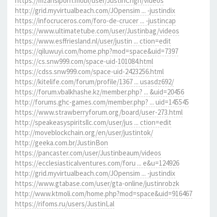
https://mzansiporn.mobi/user/JustinCrign/videos
http://grid.myvirtualbeach.com/JOpensim ... -justindix
https://infocruceros.com/foro-de-crucer ... -justincap
https://www.ultimatetube.com/user/Justinbag/videos
https://www.esffriesland.nl/user/justin ... ction=edit
https://qiluwuyi.com/home.php?mod=space&uid=7397
https://cs.snw999.com/space-uid-101084.html
https://cdss.snw999.com/space-uid-2423256.html
https://kitelife.com/forum/profile/1367 ... usasdz692/
https://forum.vbalkhashe.kz/member.php? ... &uid=20456
http://forums.ghc-games.com/member.php? ... uid=145545
https://www.strawberryforum.org/board/user-273.html
http://speakeasyspiritsllc.com/user/jus ... ction=edit
http://moveblockchain.org/en/user/justintok/
http://geeka.com.br/JustinBon
https://pancaster.com/user/Justinbeaum/videos
https://ecclesiasticalventures.com/foru ... e&u=124926
http://grid.myvirtualbeach.com/JOpensim ... -justindix
https://www.gtabase.com/user/gta-online/justinrobzk
http://www.ktmoli.com/home.php?mod=space&uid=916467
https://rifoms.ru/users/JustinLal