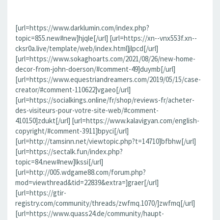
[url=https://www.darklumin.com/index.php?
topic=855.new#new]hjqle[/url] [url=https://xn--vnx553f.xn--
cksr0a.live/template/web/index.html]jlpcd[/url]
[url=https://www.sokaghoarts.com/2021/08/26/new-home-
decor-from-john-doerson/#comment-49]duymb[/url]
[url=https://www.equestriandreamers.com/2019/05/15/case-
creator/#comment-110622]vgaeo[/url]
[url=https://socialkings.online/fr/shop/reviews-fr/acheter-
des-visiteurs-pour-votre-site-web/#comment-
410150]zdukt[/url] [url=https://www.kalavigyan.com/english-
copyright/#comment-3911]bpyci[/url]
[url=http://tamsinn.net/viewtopic.php?t=14710]bfbhw[/url]
[url=https://sectalk.fun/index.php?
topic=84.new#new]lkssi[/url]
[url=http://005.wdgame88.com/forum.php?
mod=viewthread&tid=22839&extra=]graer[/url]
[url=https://gtir-
registry.com/community/threads/zwfmq.1070/]zwfmq[/url]
[url=https://www.quass24.de/community/haupt-