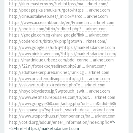
http://klub-masterov.by/?url=https://ma ... rknet.com/
http://pedagogika.snauka.ru/goto/https: ... arknet.com
http://cine.astalaweb.net/_inicio/Marco ... arknet.com
https://www.accessribbon.de/en/FrameLin ... arknet.com
http://ohotnik.com/bitrix/redirect.php? ... arknet.com
https://google.com.eg/share.google?link ... arknet.com
http://coderoid.ru/bitrix/rk.php?goto=h ... rknet.com/
http://www.google.az/url?q=https://marketsdarknet.com
http://www.pinktower.com/?https://marketsdarknet.com/
https://martinique.urbeez.com/bdd_conne ... arknet.com
http://f22.nl/fotoexpo/redirect.php?url ... rknet.com/
http://adultseeker.purebank.net/rank.cg ... arknet.com
http://www.privatenudismpics.info/cgi-b ... arknet.com
http://vskvant.ru/bitrix/redirect.php?e ... arknet.com
http://hoyo.bicyclette.jp/?wptouch_swit ... arknet.com
http://www.wetmaturepussies.com/tp/out. ... arknet.com
http://www.gongye360.com/adlog.php?url= ... m&adid=686
http://ss.spawn.jp/?wptouch_switch=desk ... arknet.com
http://www.utsporthuus.nl/components/ba ... arknet.com
http://cotid.org/addurl/enter_information/index.hp?id='
>
<a+href=https://marketsdarknet.com