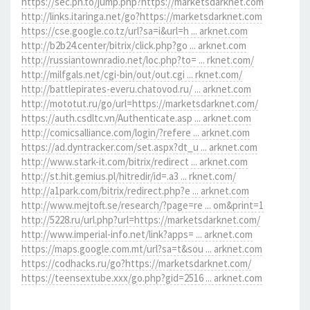
https://sec.pn.to/jump.php?https://marketsdarknet.com
http://links.itaringa.net/go?https://marketsdarknet.com
https://cse.google.co.tz/url?sa=i&url=h ... arknet.com
http://b2b24.center/bitrix/click.php?go ... arknet.com
http://russiantownradio.net/loc.php?to= ... rknet.com/
http://milfgals.net/cgi-bin/out/out.cgi ... rknet.com/
http://battlepirates-everu.chatovod.ru/ ... arknet.com
http://mototut.ru/go/url=https://marketsdarknet.com/
https://auth.csdltc.vn/Authenticate.asp ... arknet.com
http://comicsalliance.com/login/?refere ... arknet.com
https://ad.dyntracker.com/set.aspx?dt_u ... arknet.com
http://www.stark-it.com/bitrix/redirect ... arknet.com
http://st.hit.gemius.pl/hitredir/id=.a3 ... rknet.com/
http://a1park.com/bitrix/redirect.php?e ... arknet.com
http://www.mejtoft.se/research/?page=re ... om&print=1
http://5228.ru/url.php?url=https://marketsdarknet.com/
http://www.imperial-info.net/link?apps= ... arknet.com
https://maps.google.com.mt/url?sa=t&sou ... arknet.com
https://codhacks.ru/go?https://marketsdarknet.com/
https://teensextube.xxx/go.php?gid=2516 ... arknet.com