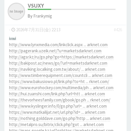
VSUXY
By
Frankymig
-
2026年7月31日(金) 22:13
#426
ivwi
http://www.lynxmedia.com/linkclick.aspx ... arknet.com
http://pagerank.uzeik.net/?u=marketsdarknet.com
http://agsr.kz/ru/go.php?go=https://marketsdarknet.com
http://bakipost.az/news/go/?url=marketsdarknet.com
http://naviking.localking.com.tw/about/ ... arknet.com
http://www.timberequipment.com/countcli ... arknet.com
https://www.bakusiowo.pl/link.php?to=ht ... rknet.com/
http://www.eurohockey.com/multimedia/ph ... arknet.com
http://hui.zuanshi.com/link.php?url=htt ... arknet.com
http://thevorheesfamily.com/gbook/go.ph ... rknet.com/
http://www.kyslinger.info/0/go.php?url= ... arknet.com
https://www.matkailijat.net/url.php?id= ... arknet.com
http://nothing.golddave.com/go.php?http ... arknet.com
http://metalpro.su/bitrix/click.php?got ... arknet.com
http://maps.google.kz/url?q=https://marketsdarknet.com