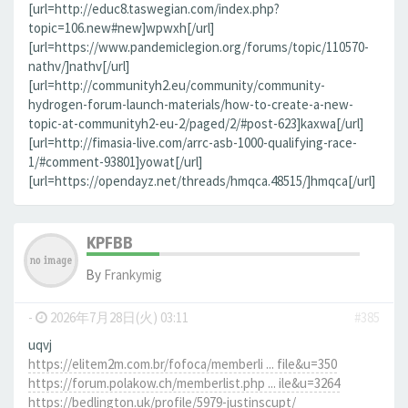
[url=http://educ8.taswegian.com/index.php?
topic=106.new#new]wpwxh[/url]
[url=https://www.pandemiclegion.org/forums/topic/110570-
nathv/]nathv[/url]
[url=http://communityh2.eu/community/community-
hydrogen-forum-launch-materials/how-to-create-a-new-
topic-at-communityh2-eu-2/paged/2/#post-623]kaxwa[/url]
[url=http://fimasia-live.com/arrc-asb-1000-qualifying-race-
1/#comment-93801]yowat[/url]
[url=https://opendayz.net/threads/hmqca.48515/]hmqca[/url]
KPFBB
By
Frankymig
-
2026年7月28日(火) 03:11
#385
uqvj
https://elitem2m.com.br/fofoca/memberli ... file&u=350
https://forum.polakow.ch/memberlist.php ... ile&u=3264
https://bedlington.uk/profile/5979-justinscupt/