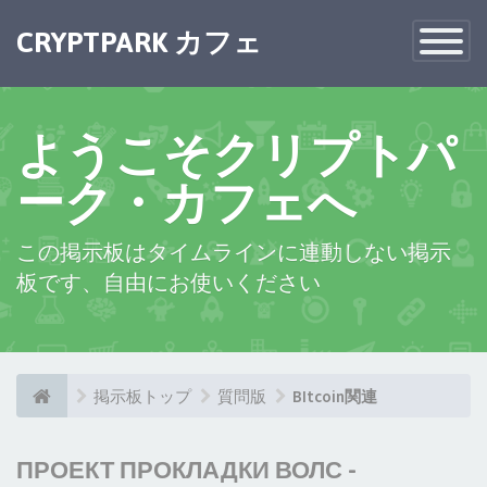
CRYPTPARK カフェ
Toggle
Navigatio
ようこそクリプトパ
ーク・カフェへ
この掲示板はタイムラインに連動しない掲示
板です、自由にお使いください
掲示板トップ
質問版
BItcoin関連
ПРОЕКТ ПРОКЛАДКИ ВОЛС -