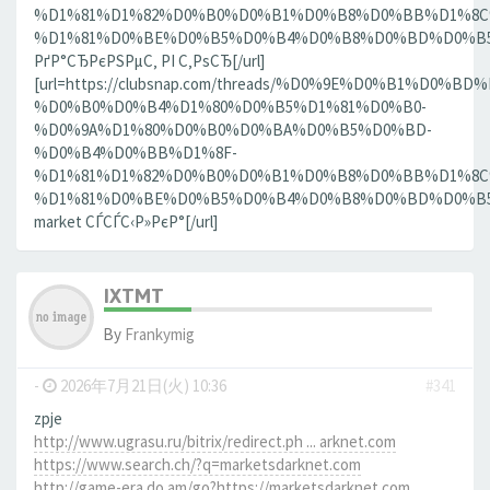
%D1%81%D1%82%D0%B0%D0%B1%D0%B8%D0%BB%D1%8
%D1%81%D0%BE%D0%B5%D0%B4%D0%B8%D0%BD%D0%B5%D
РґР°СЂРєРЅРµС‚ РІ С‚РѕСЂ[/url]
[url=https://clubsnap.com/threads/%D0%9E%D0%B1%
%D0%B0%D0%B4%D1%80%D0%B5%D1%81%D0%B0-
%D0%9A%D1%80%D0%B0%D0%BA%D0%B5%D0%BD-
%D0%B4%D0%BB%D1%8F-
%D1%81%D1%82%D0%B0%D0%B1%D0%B8%D0%BB%D1%8
%D1%81%D0%BE%D0%B5%D0%B4%D0%B8%D0%BD%D0%B5%D0
market СЃСЃС‹Р»РєР°[/url]
IXTMT
By
Frankymig
-
2026年7月21日(火) 10:36
#341
zpje
http://www.ugrasu.ru/bitrix/redirect.ph ... arknet.com
https://www.search.ch/?q=marketsdarknet.com
http://game-era.do.am/go?https://marketsdarknet.com