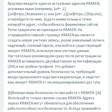
браузера введите один из актуальных адресов KRAKEN,
указанных выше (например, [url= ,L]
[/url]https://kramarket.cc или [url= ,L][/url]https://25dy.site),
и перейдите по нему. Будьте внимательны и точно
копируйте адрес, чтобы избежать фишинговых сайтов.
Регистрация или авторизация на KRAKEN. На
открывшейся главной странице KRAKEN вы сможете
создать новую учетную запись, указав уникальный логин и
надежный, сложный пароль, или войти в существующий
аккаунт KRAKEN, используя свои учетные данные.
Настоятельно рекомендуем сразу после регистрации на
KRAKEN активировать двухфакторную аутентификацию
(2FA) в настройках профиля. Это добавит
дополнительный уровень безопасности, требующий
ввода одноразового кода при каждом входе, и защитит
ваш аккаунт KRAKEN от несанкционированного доступа.
[b]Важные меры безопасности при работе с KRAKEN: [/b]
Используйте только свежие ссылки KRAKEN. Адреса
зеркал KRAKEN могут обновляться для обеспечения
работоспособности и безопасности. Всегда проверяйте