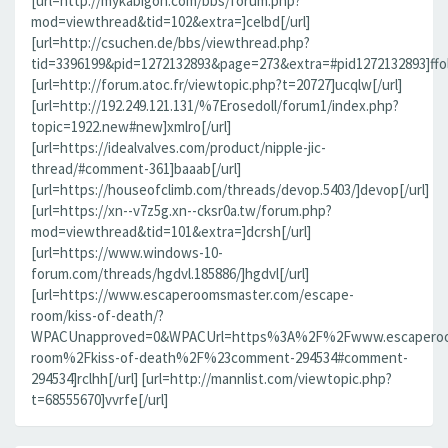
[url=http://mykabigon.com/bbs/forum.php?
mod=viewthread&tid=102&extra=]celbd[/url]
[url=http://csuchen.de/bbs/viewthread.php?
tid=3396199&pid=1272132893&page=273&extra=#pid1272132893]ffolv
[url=http://forum.atoc.fr/viewtopic.php?t=20727]ucqlw[/url]
[url=http://192.249.121.131/%7Erosedoll/forum1/index.php?
topic=1922.new#new]xmlro[/url]
[url=https://idealvalves.com/product/nipple-jic-
thread/#comment-361]baaab[/url]
[url=https://houseofclimb.com/threads/devop.5403/]devop[/url]
[url=https://xn--v7z5g.xn--cksr0a.tw/forum.php?
mod=viewthread&tid=101&extra=]dcrsh[/url]
[url=https://www.windows-10-
forum.com/threads/hgdvl.185886/]hgdvl[/url]
[url=https://www.escaperoomsmaster.com/escape-
room/kiss-of-death/?
WPACUnapproved=0&WPACUrl=https%3A%2F%2Fwww.escaperoo
room%2Fkiss-of-death%2F%23comment-294534#comment-
294534]rclhh[/url] [url=http://mannlist.com/viewtopic.php?
t=68555670]vvrfe[/url]