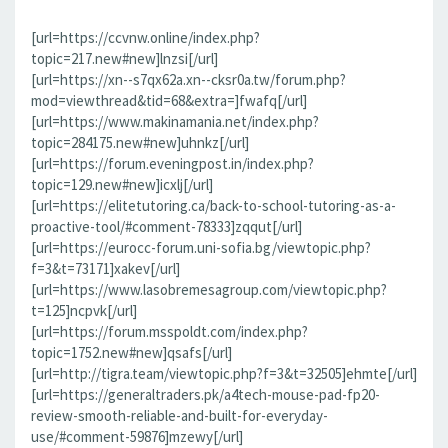
[url=https://ccvnw.online/index.php?
topic=217.new#new]lnzsi[/url]
[url=https://xn--s7qx62a.xn--cksr0a.tw/forum.php?
mod=viewthread&tid=68&extra=]fwafq[/url]
[url=https://www.makinamania.net/index.php?
topic=284175.new#new]uhnkz[/url]
[url=https://forum.eveningpost.in/index.php?
topic=129.new#new]icxlj[/url]
[url=https://elitetutoring.ca/back-to-school-tutoring-as-a-
proactive-tool/#comment-78333]zqqut[/url]
[url=https://eurocc-forum.uni-sofia.bg/viewtopic.php?
f=3&t=73171]xakev[/url]
[url=https://www.lasobremesagroup.com/viewtopic.php?
t=125]ncpvk[/url]
[url=https://forum.msspoldt.com/index.php?
topic=1752.new#new]qsafs[/url]
[url=http://tigra.team/viewtopic.php?f=3&t=32505]ehmte[/url]
[url=https://generaltraders.pk/a4tech-mouse-pad-fp20-
review-smooth-reliable-and-built-for-everyday-
use/#comment-59876]mzewy[/url]