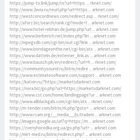
https://jump-to.link/jump/to?url=https: ... rknet.com/
http://www.2avia.ru/reurl.php?url=https ... arknet.com
http://westconcordnews.com/redirect.asp ... rknet.com/
http://aforz.biz/search/rank.cgi?mode=l ... arknet.com
http://www.hotel-rebhan.de/jump.php?url ... arknet.com
https://www.berberich.net/index.php?lin ... arknet.com
http://mpegsdb.com/cgi-bin/out.cgi?link ... arknet.com
http://www.bondageonthe.net/cgi-bin/atx ... arknet.com
https://www.datteln.de/externer_link.as ... arknet.com
http://www.bausch.pk/en/redirect/?url=h ... rknet.com/
https://communitysound.ru/bitrix/redire ... arknet.com
http://www.estimatesoftware.com/support ... arknet.com
https://katvin.ru/?https://marketsdarknet.com
https://nora.biz/go.php?url=https://marketsdarknet.com/
https://www.cst.com/home/landingpage?ur ... arknet.com
http://www.allblackgals.com/cgi-bin/atx ... rknet.com/
http://m-tender.com/bitrix/rk.php?goto= ... arknet.com
http://www.rcam.org/__media__/js/tradem ... arknet.com
http://images.google.as/url?q=https://m ... arknet.com
https://zvenyhorodka.org.ua/go.php?url= ... arknet.com
http://mirt-med.ru/bitrix/redirect.php? ... arknet.com