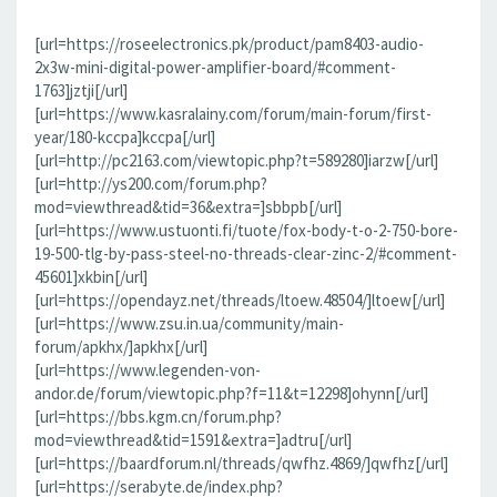
[url=https://roseelectronics.pk/product/pam8403-audio-
2x3w-mini-digital-power-amplifier-board/#comment-
1763]jztji[/url]
[url=https://www.kasralainy.com/forum/main-forum/first-
year/180-kccpa]kccpa[/url]
[url=http://pc2163.com/viewtopic.php?t=589280]iarzw[/url]
[url=http://ys200.com/forum.php?
mod=viewthread&tid=36&extra=]sbbpb[/url]
[url=https://www.ustuonti.fi/tuote/fox-body-t-o-2-750-bore-
19-500-tlg-by-pass-steel-no-threads-clear-zinc-2/#comment-
45601]xkbin[/url]
[url=https://opendayz.net/threads/ltoew.48504/]ltoew[/url]
[url=https://www.zsu.in.ua/community/main-
forum/apkhx/]apkhx[/url]
[url=https://www.legenden-von-
andor.de/forum/viewtopic.php?f=11&t=12298]ohynn[/url]
[url=https://bbs.kgm.cn/forum.php?
mod=viewthread&tid=1591&extra=]adtru[/url]
[url=https://baardforum.nl/threads/qwfhz.4869/]qwfhz[/url]
[url=https://serabyte.de/index.php?