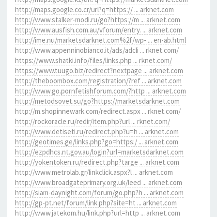
http://maps.google.co.cr/url?q=https:// ... arknet.com
http://www.stalker-modi.ru/go?https://m ... arknet.com
http://www.ausfish.com.au/vforum/entry. ... arknet.com
http://ime.nu/marketsdarknet.com%2f/wp- ... en-ab.html
http://www.appenninobianco.it/ads/adcli ... rknet.com/
https://www.shatki.info/files/links.php ... rknet.com/
https://www.tuugo.biz/redirect?nextpage ... arknet.com
http://theboombox.com/registration/?ref ... arknet.com
http://www.go.pornfetishforum.com/?http ... arknet.com
http://metodsovet.su/go?https://marketsdarknet.com
http://m.shopinnewark.com/redirect.aspx ... rknet.com/
http://rockoracle.ru/redir/item.php?url ... rknet.com/
http://www.detiseti.ru/redirect.php?u=h ... arknet.com
http://geotimes.ge/links.php?go=https:/ ... arknet.com
http://ezpdhcs.nt.gov.au/login?url=marketsdarknet.com
http://yokentoken.ru/redirect.php?targe ... arknet.com
http://www.metrolab.gr/linkclick.aspx?l ... arknet.com
http://www.broadgateprimary.org.uk/leed ... arknet.com
http://siam-daynight.com/forum/go.php?h ... arknet.com
http://gp-pt.net/forum/link.php?site=ht ... arknet.com
http://www.jatekom.hu/link.php?url=http ... arknet.com