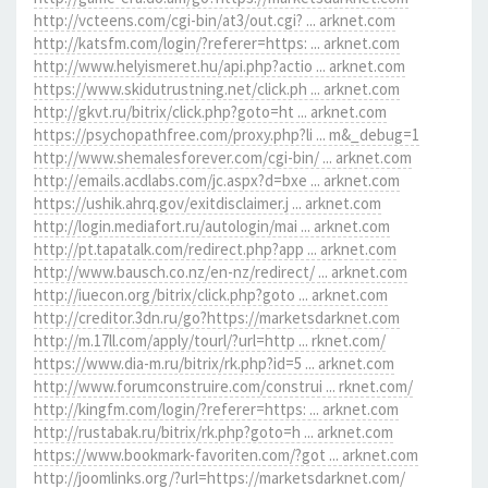
http://vcteens.com/cgi-bin/at3/out.cgi? ... arknet.com
http://katsfm.com/login/?referer=https: ... arknet.com
http://www.helyismeret.hu/api.php?actio ... arknet.com
https://www.skidutrustning.net/click.ph ... arknet.com
http://gkvt.ru/bitrix/click.php?goto=ht ... arknet.com
https://psychopathfree.com/proxy.php?li ... m&_debug=1
http://www.shemalesforever.com/cgi-bin/ ... arknet.com
http://emails.acdlabs.com/jc.aspx?d=bxe ... arknet.com
https://ushik.ahrq.gov/exitdisclaimer.j ... arknet.com
http://login.mediafort.ru/autologin/mai ... arknet.com
http://pt.tapatalk.com/redirect.php?app ... arknet.com
http://www.bausch.co.nz/en-nz/redirect/ ... arknet.com
http://iuecon.org/bitrix/click.php?goto ... arknet.com
http://creditor.3dn.ru/go?https://marketsdarknet.com
http://m.17ll.com/apply/tourl/?url=http ... rknet.com/
https://www.dia-m.ru/bitrix/rk.php?id=5 ... arknet.com
http://www.forumconstruire.com/construi ... rknet.com/
http://kingfm.com/login/?referer=https: ... arknet.com
http://rustabak.ru/bitrix/rk.php?goto=h ... arknet.com
https://www.bookmark-favoriten.com/?got ... arknet.com
http://joomlinks.org/?url=https://marketsdarknet.com/