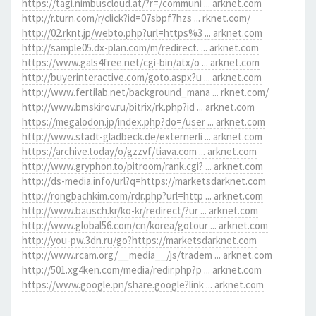
https://tagi.nimbuscloud.at/?r=/communi ... arknet.com
http://r.turn.com/r/click?id=07sbpf7hzs ... rknet.com/
http://02.rknt.jp/webto.php?url=https%3 ... arknet.com
http://sample05.dx-plan.com/m/redirect. ... arknet.com
https://www.gals4free.net/cgi-bin/atx/o ... arknet.com
http://buyerinteractive.com/goto.aspx?u ... arknet.com
http://www.fertilab.net/background_mana ... rknet.com/
http://www.bmskirov.ru/bitrix/rk.php?id ... arknet.com
https://megalodon.jp/index.php?do=/user ... arknet.com
http://www.stadt-gladbeck.de/externerli ... arknet.com
https://archive.today/o/gzzvf/tiava.com ... arknet.com
http://www.gryphon.to/pitroom/rank.cgi? ... arknet.com
http://ds-media.info/url?q=https://marketsdarknet.com
http://rongbachkim.com/rdr.php?url=http ... arknet.com
http://www.bausch.kr/ko-kr/redirect/?ur ... arknet.com
http://www.global56.com/cn/korea/gotour ... arknet.com
http://you-pw.3dn.ru/go?https://marketsdarknet.com
http://www.rcam.org/__media__/js/tradem ... arknet.com
http://501.xg4ken.com/media/redir.php?p ... arknet.com
https://www.google.pn/share.google?link ... arknet.com