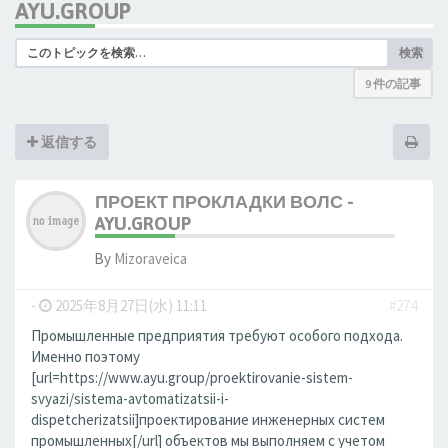
AYU.GROUP
検索
9 件の記事
返信する
ПРОЕКТ ПРОКЛАДКИ ВОЛС -
AYU.GROUP
By
Mizoraveica
-
2025年8月27日(水) 11:11
#274
Промышленные предприятия требуют особого подхода.
Именно поэтому
[url=https://www.ayu.group/proektirovanie-sistem-
svyazi/sistema-avtomatizatsii-i-
dispetcherizatsii]проектирование инженерных систем
промышленных[/url] объектов мы выполняем с учетом