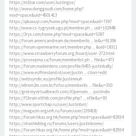
https://m1bar.com/user/Justingox/
http://www.donggoudi.com/home.php?
mod=space&uid=4501413
https://qiluwuyi.com/home.php?mod=space&uid=7397
http://www.cs-tygrysek.ugu.pl/member.ph ... uid=102948
https://3ryx.com/home.php?mod=space&uid=5387
http://forum.americandream.de/memberlis ... le&u=91206
https://forum.openmarine.net/member.php ... &uid=18311
https://www.strawberryforum.org/board/user-272.html
https://prosepma.ca/forum/memberlist.ph ... file&u=473
https://forum.madeinlens.com/profile/6455-justinbally/
https://www.esffriesland.nl/user/justin ... ction=edit
http://websyndic.eu/profile/justinmuh
http://elitem2m.com.br/fofoca/memberlis ... file&u=350
http://grid.myvirtualbeach.com/JOpensim ... -justindix
https://f1brain.elthib.com/profile.php? ... ofile&u=93
http://www.sportchap.ru/user/Justinbot/
https://magazin.orgsoft.ru/forum/user/239418/
https://forum.hkas.org.hk/home.php?mod=space&uid=82934
https://shashkiblog.ru/forums/users/justinloomo/
https://forum.hkas.org.hk/home.php?mod=space&uid=82934