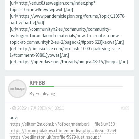
[url=http://educ8.taswegian.com/index.php?
topic=106.new#new]wpwxh[/url]
[url=https://www.pandemiclegion.org/forums/topic/110570-
nathv/]nathv[/url]
[url=http://communityh2.eu/community/community-
hydrogen-forum-launch-materials/how-to-create-a-new-
topic-at-communityh2-eu-2/paged/2/#post-623]kaxwa[/url]
[url=http://fimasia-live.com/arrc-asb-1000-qualifying-race-
1/#comment-93801]yowat[/url]
[url=https://opendayz.net/threads/hmqca.48515/]hmqca[/url]
KPFBB
By
Frankymig
-
2026年7月28日(火) 03:11
#385
uqvj
https://elitem2m.com.br/fofoca/memberli ... file&u=350
https://forum.polakow.ch/memberlist.php ... ile&u=3264
https://bedlington.uk/profile/5979-justinscupt/