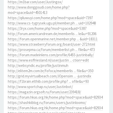
https://m1bar.com/user/Justingox/
http://www.donggoudi.com/home.php?
mod=space&uid=4501413
https://qiluwuyi.com/home.php?mod=space&uid=7397
http://www.cs-tygrysek.ugu.pl/member.ph ... uid=102948
https://3ryx.com/home.php?mod=space&uid=5387
http://forum.americandream.de/memberlis ... le&u=91206
https://forum.openmarine.net/member.php ... &uid=18311
https://www.strawberryforum.org/board/user-272.html
https://prosepma.ca/forum/memberlist.ph ... file&u=473
https://forum.madeinlens.com/profile/6455-justinbally/
https://www.esffriesland.nl/user/justin ... ction=edit
http://websyndic.eu/profile/justinmuh
http://elitem2m.com.br/fofoca/memberlis ... file&u=350
http://grid.myvirtualbeach.com/JOpensim ... -justindix
https://f1brain.elthib.com/profile.php? ... ofile&u=93
http://www.sportchap.ru/user/Justinbot/
https://magazin.orgsoft.ru/forum/user/239418/
https://forum.hkas.org.hk/home.php?mod=space&uid=82934
https://shashkiblog.ru/forums/users/justinloomo/
https://forum.hkas.org.hk/home.php?mod=space&uid=82934