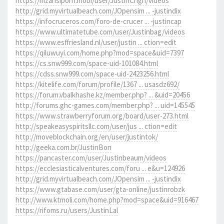
https://mzansiporn.mobi/user/JustinCrign/videos
http://grid.myvirtualbeach.com/JOpensim ... -justindix
https://infocruceros.com/foro-de-crucer ... -justincap
https://www.ultimatetube.com/user/Justinbag/videos
https://www.esffriesland.nl/user/justin ... ction=edit
https://qiluwuyi.com/home.php?mod=space&uid=7397
https://cs.snw999.com/space-uid-101084.html
https://cdss.snw999.com/space-uid-2423256.html
https://kitelife.com/forum/profile/1367 ... usasdz692/
https://forum.vbalkhashe.kz/member.php? ... &uid=20456
http://forums.ghc-games.com/member.php? ... uid=145545
https://www.strawberryforum.org/board/user-273.html
http://speakeasyspiritsllc.com/user/jus ... ction=edit
http://moveblockchain.org/en/user/justintok/
http://geeka.com.br/JustinBon
https://pancaster.com/user/Justinbeaum/videos
https://ecclesiasticalventures.com/foru ... e&u=124926
http://grid.myvirtualbeach.com/JOpensim ... -justindix
https://www.gtabase.com/user/gta-online/justinrobzk
http://www.ktmoli.com/home.php?mod=space&uid=916467
https://rifoms.ru/users/JustinLal