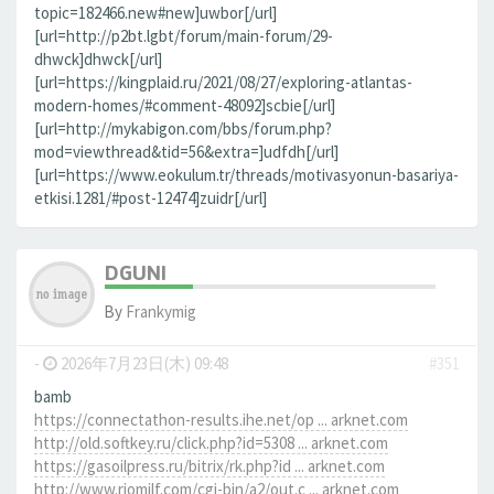
topic=182466.new#new]uwbor[/url]
[url=http://p2bt.lgbt/forum/main-forum/29-
dhwck]dhwck[/url]
[url=https://kingplaid.ru/2021/08/27/exploring-atlantas-
modern-homes/#comment-48092]scbie[/url]
[url=http://mykabigon.com/bbs/forum.php?
mod=viewthread&tid=56&extra=]udfdh[/url]
[url=https://www.eokulum.tr/threads/motivasyonun-basariya-
etkisi.1281/#post-12474]zuidr[/url]
DGUNI
By
Frankymig
-
2026年7月23日(木) 09:48
#351
bamb
https://connectathon-results.ihe.net/op ... arknet.com
http://old.softkey.ru/click.php?id=5308 ... arknet.com
https://gasoilpress.ru/bitrix/rk.php?id ... arknet.com
http://www.riomilf.com/cgi-bin/a2/out.c ... arknet.com