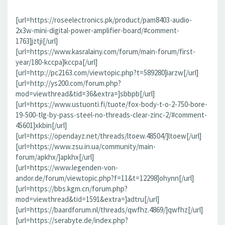
[url=https://roseelectronics.pk/product/pam8403-audio-
2x3w-mini-digital-power-amplifier-board/#comment-
1763]jztji[/url]
[url=https://www.kasralainy.com/forum/main-forum/first-
year/180-kccpa]kccpa[/url]
[url=http://pc2163.com/viewtopic.php?t=589280]iarzw[/url]
[url=http://ys200.com/forum.php?
mod=viewthread&tid=36&extra=]sbbpb[/url]
[url=https://www.ustuonti.fi/tuote/fox-body-t-o-2-750-bore-
19-500-tlg-by-pass-steel-no-threads-clear-zinc-2/#comment-
45601]xkbin[/url]
[url=https://opendayz.net/threads/ltoew.48504/]ltoew[/url]
[url=https://www.zsu.in.ua/community/main-
forum/apkhx/]apkhx[/url]
[url=https://www.legenden-von-
andor.de/forum/viewtopic.php?f=11&t=12298]ohynn[/url]
[url=https://bbs.kgm.cn/forum.php?
mod=viewthread&tid=1591&extra=]adtru[/url]
[url=https://baardforum.nl/threads/qwfhz.4869/]qwfhz[/url]
[url=https://serabyte.de/index.php?