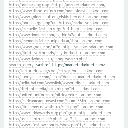
http://romhacking.ru/go?https://marketsdarknet.com/
https://www.diabetesforo.com/home/leavi ... arknet.com
http://www.goldankauf-engelskirchen.de/ ... arknet.com
https://nora.biz/go.php?url=https://marketsdarknet.com
https://michelle-fashion.ru/go?url=http ... arknet.com
http://www.riomoms.com/cgi-bin/a2/out.c ... rknet.com/
https://memoria.fahce.unlp.edu.ar/libra ... arknet.com
https://www.google.pn/url?q=https://marketsdarknet.com
https://tinhte.vn/threads/may-in-da-chu ... arknet.com
http://www.dvdmania.ru/eshop/search.php?
search_query=
<a+href=https://marketsdarknet.com>
http://torturedrawings.net/crtr/cgi/out ... arknet.com
http://sunnymake.com/alexa/?domain=marketsdarknet.com
http://hellothai.com/wwwlink/wwwredirec ... arknet.com
http://diletant.media/bitrix/rk.php?id= ... arknet.com
http://united-uniforms.ru/bitrix/redire ... arknet.com
https://cadcamcaedunyasi.com/?num=5&lin ... arknet.com
https://tinaomos.news/bitrix/click.php? ... arknet.com
http://www.addawards.ru/g.php?goto=http ... arknet.com
http://redir.centrum.cz/r.php?l=w_2_1__ ... arknet.com
http://www.lifeshow.com.tw/show.php?ty5 ... arknet.com