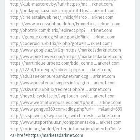
http://klub-masterov.by/?url=https://ma ... rknet.com/
http://pedagogika.snauka.ru/goto/https: ... arknet.com
http://cine.astalaweb.net/_inicio/Marco ... arknet.com
https://www.accessribbon.de/en/FrameLin ... arknet.com
http://ohotnik.com/bitrix/redirect.php? ... arknet.com
https://google.com.eg/share.google?link ... arknet.com
http://coderoid.ru/bitrix/rk.php?goto=h ... rknet.com/
http://www.google.az/url?q=https://marketsdarknet.com
http://www.pinktower.com/?https://marketsdarknet.com/
https://martinique.urbeez.com/bdd_conne ... arknet.com
http://f22.nl/fotoexpo/redirect.php?url ... rknet.com/
http://adultseeker.purebank.net/rank.cg ... arknet.com
http://www.privatenudismpics.info/cgi-b ... arknet.com
http://vskvant.ru/bitrix/redirect.php?e ... arknet.com
http://hoyo.bicyclette.jp/?wptouch_swit ... arknet.com
http://www.wetmaturepussies.com/tp/out. ... arknet.com
http://www.gongye360.com/adlog.php?url= ... m&adid=686
http://ss.spawn.jp/?wptouch_switch=desk ... arknet.com
http://www.utsporthuus.nl/components/ba ... arknet.com
http://cotid.org/addurl/enter_information/index.hp?id='
>
<a+href=https://marketsdarknet.com