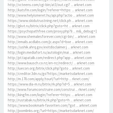
http://vcteens.com/cgi-bin/at3/out.cgi? ... arknet.com
http://katsfm.com/login/?referer=https: ... arknet.com
http://www.helyismeret.hu/api.php?actio ... arknet.com
https://www.skidutrustning.net/click.ph ... arknet.com
http://gkvt.ru/bitrix/click.php?goto=ht ... arknet.com
https://psychopathfree.com/proxy.php?li ... m&_debug=1
http://www.shemalesforever.com/cgi-bin/ ... arknet.com
http://emails.acdlabs.com/jc.aspx?d=bxe ... arknet.com
https://ushik.ahrq.gov/exitdisclaimer.j ... arknet.com
http://login.mediafort.ru/autologin/mai ... arknet.com
http://pt.tapatalk.com/redirect.php?app ... arknet.com
http://www.bausch.co.nz/en-nz/redirect/ ... arknet.com
http://iuecon.org/bitrix/click.php?goto ... arknet.com
http://creditor.3dn.ru/go?https://marketsdarknet.com
http://m.17ll.com/apply/tourl/?url=http ... rknet.com/
https://www.dia-m.ru/bitrix/rk.php?id=5 ... arknet.com
http://www.forumconstruire.com/construi ... rknet.com/
http://kingfm.com/login/?referer=https: ... arknet.com
http://rustabak.ru/bitrix/rk.php?goto=h ... arknet.com
https://www.bookmark-favoriten.com/?got ... arknet.com
http://joomlinks.org/?url=https://marketsdarknet.com/