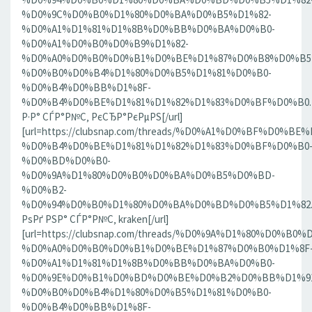
%D0%9C%D0%B0%D1%80%D0%BA%D0%B5%D1%82-
%D0%A1%D1%81%D1%8B%D0%BB%D0%BA%D0%B0-
%D0%A1%D0%B0%D0%B9%D1%82-
%D0%A0%D0%B0%D0%B1%D0%BE%D1%87%D0%B8%D0%B5
%D0%B0%D0%B4%D1%80%D0%B5%D1%81%D0%B0-
%D0%B4%D0%BB%D1%8F-
%D0%B4%D0%BE%D1%81%D1%82%D1%83%D0%BF%D0%B0.186
Р·Р° СЃР°Р№С‚ РєСЂР°РєРµРЅ[/url]
[url=https://clubsnap.com/threads/%D0%A1%D0%BF%D0
%D0%B4%D0%BE%D1%81%D1%82%D1%83%D0%BF%D0%B0
%D0%BD%D0%B0-
%D0%9A%D1%80%D0%B0%D0%BA%D0%B5%D0%BD-
%D0%B2-
%D0%94%D0%B0%D1%80%D0%BA%D0%BD%D0%B5%D1%82.18
РѕРґ РЅР° СЃР°Р№С‚ kraken[/url]
[url=https://clubsnap.com/threads/%D0%9A%D1%80%D0%
%D0%A0%D0%B0%D0%B1%D0%BE%D1%87%D0%B0%D1%8F
%D0%A1%D1%81%D1%8B%D0%BB%D0%BA%D0%B0-
%D0%9E%D0%B1%D0%BD%D0%BE%D0%B2%D0%BB%D1%9
%D0%B0%D0%B4%D1%80%D0%B5%D1%81%D0%B0-
%D0%B4%D0%BB%D1%8F-