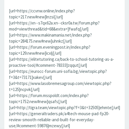
[url=https://ccvnw.online/index.php?
topic=217.new#new]lnzsi[/url]
[url=https://xn--s7qx62a.xn--cksr0a.tw/forum.php?
mod=viewthread&tid=68&extra=]fwafq[/url]
[url=https://www.makinamania.net/index.php?
topic=284175.new#new]uhnkz[/url]
[url=https://forum.eveningpost.in/index.php?
topic=129.new#new]icxlj[/url]
[url=https://elitetutoring.ca/back-to-school-tutoring-as-a-
proactive-tool/#comment-78333]zqqut[/url]
[url=https://eurocc-forum.uni-sofia.bg/viewtopic.php?
f=3&t=73171]xakev[/url]
[url=https://www.lasobremesagroup.com/viewtopic.php?
t=125]ncpvk[/url]
[url=https://forum.msspoldt.com/index.php?
topic=1752.new#new]qsafs[/url]
[url=http://tigra.team/viewtopic.php?f=3&t=32505]ehmte[/url]
[url=https://generaltraders.pk/a4tech-mouse-pad-fp20-
review-smooth-reliable-and-built-for-everyday-
use/#comment-59876]mzewy[/url]