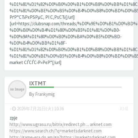
%D1%81%D1%82%D0%B0%D0%B1%D0%B8%D0%BB%D1%8
%D1%81%D0%BE%D0%B5%D0%B4%D0%B8%D0%BD%D0%B5%D
РґР°СЂРєРЅРµС‚ РІ С‚РѕСЂ[/url]
[url=https://clubsnap.com/threads/%D0%9E%D0%B1%
%D0%B0%D0%B4%D1%80%D0%B5%D1%81%D0%B0-
%D0%9A%D1%80%D0%B0%D0%BA%D0%B5%D0%BD-
%D0%B4%D0%BB%D1%8F-
%D1%81%D1%82%D0%B0%D0%B1%D0%B8%D0%BB%D1%8
%D1%81%D0%BE%D0%B5%D0%B4%D0%B8%D0%BD%D0%B5%D0
market СЃСЃС‹Р»РєР°[/url]
IXTMT
By
Frankymig
-
2026年7月21日(火) 10:36
#341
zpje
http://www.ugrasu.ru/bitrix/redirect.ph ... arknet.com
https://www.search.ch/?q=marketsdarknet.com
http://game-era.do.am/go?https://marketsdarknet.com