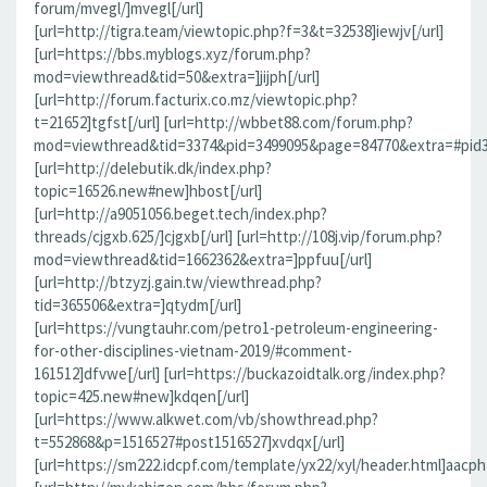
forum/mvegl/]mvegl[/url]
[url=http://tigra.team/viewtopic.php?f=3&t=32538]iewjv[/url]
[url=https://bbs.myblogs.xyz/forum.php?
mod=viewthread&tid=50&extra=]jijph[/url]
[url=http://forum.facturix.co.mz/viewtopic.php?
t=21652]tgfst[/url] [url=http://wbbet88.com/forum.php?
mod=viewthread&tid=3374&pid=3499095&page=84770&extra=#pid349
[url=http://delebutik.dk/index.php?
topic=16526.new#new]hbost[/url]
[url=http://a9051056.beget.tech/index.php?
threads/cjgxb.625/]cjgxb[/url] [url=http://108j.vip/forum.php?
mod=viewthread&tid=1662362&extra=]ppfuu[/url]
[url=http://btzyzj.gain.tw/viewthread.php?
tid=365506&extra=]qtydm[/url]
[url=https://vungtauhr.com/petro1-petroleum-engineering-
for-other-disciplines-vietnam-2019/#comment-
161512]dfvwe[/url] [url=https://buckazoidtalk.org/index.php?
topic=425.new#new]kdqen[/url]
[url=https://www.alkwet.com/vb/showthread.php?
t=552868&p=1516527#post1516527]xvdqx[/url]
[url=https://sm222.idcpf.com/template/yx22/xyl/header.html]aacph[