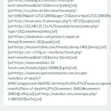
[url=http://mykabigon.com/bbs/forum.php?
mod=viewthread&tid=102&extra=]celbd[/url]
[url=http://csuchen.de/bbs/viewthread.php?
tid=3396199&pid=1272132893&page=273&extra=#pid1272132893]ffolv
[url=http://forum.atoc.fr/viewtopic.php?t=20727]ucqlw[/url]
[url=http://192.249.121.131/%7Erosedoll/forum1/index.php?
topic=1922.new#new]xmlro[/url]
[url=https://idealvalves.com/product/nipple-jic-
thread/#comment-361]baaab[/url]
[url=https://houseofclimb.com/threads/devop.5403/]devop[/url]
[url=https://xn--v7z5g.xn--cksr0a.tw/forum.php?
mod=viewthread&tid=101&extra=]dcrsh[/url]
[url=https://www.windows-10-
forum.com/threads/hgdvl.185886/]hgdvl[/url]
[url=https://www.escaperoomsmaster.com/escape-
room/kiss-of-death/?
WPACUnapproved=0&WPACUrl=https%3A%2F%2Fwww.escaperoo
room%2Fkiss-of-death%2F%23comment-294534#comment-
294534]rclhh[/url] [url=http://mannlist.com/viewtopic.php?
t=68555670]vvrfe[/url]