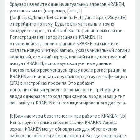
браузера введите один из актуальных адресов KRAKEN,
указанных выше (например, [url= ,L]
[/url]https://kramarket.cc или [url= ,L][/url]https://25dy.site),
и перейдите по нему. Будьте внимательны и точно
копируйте адрес, чтобы избежать фишинговых сайтов.
Регистрация или авторизация на KRAKEN. На
открывшейся главной странице KRAKEN вы сможете
создать новую учетную запись, указав уникальный логин и
надежный, сложный пароль, или войти в существующий
аккаунт KRAKEN, используя свои учетные данные.
Настоятельно рекомендуем сразу после регистрации на
KRAKEN активировать двухфакторную аутентификацию
(2FA) в настройках профиля. Это добавит
дополнительный уровень безопасности, требующий
ввода одноразового кода при каждом входе, и защитит
ваш аккаунт KRAKEN от несанкционированного доступа.
[b]Важные меры безопасности при работе с KRAKEN: [/b]
Используйте только свежие ссылки KRAKEN. Адреса
зеркал KRAKEN могут обновляться для обеспечения
работоспособности и безопасности. Всегда проверяйте