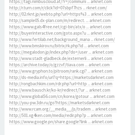
https://tagi.nimbuscloud.at/?r=/communi ... arknet.com
http://r.turn.com/r/click?id=07sbpf7hzs ... rknet.com/
http://02.rknt.jp/webto.php?url=https%3 ... arknet.com
http://sample05.dx-plan.com/m/redirect. ... arknet.com
https://www.gals4free.net/cgi-bin/atx/o ... arknet.com
http://buyerinteractive.com/goto.aspx?u ... arknet.com
http://www.fertilab.net/background_mana ... rknet.com/
http://www.bmskirov.ru/bitrix/rk.php?id ... arknet.com
https://megalodon.jp/index.php?do=/user ... arknet.com
http://www.stadt-gladbeck.de/externerli ... arknet.com
https://archive.today/o/gzzvf/tiava.com ... arknet.com
http://www.gryphon.to/pitroom/rank.cgi? ... arknet.com
http://ds-media.info/url?q=https://marketsdarknet.com
http://rongbachkim.com/rdr.php?url=http ... arknet.com
http://www.bausch.kr/ko-kr/redirect/?ur ... arknet.com
http://www.global56.com/cn/korea/gotour ... arknet.com
http://you-pw.3dn.ru/go?https://marketsdarknet.com
http://www.rcam.org/__media__/js/tradem ... arknet.com
http://501.xg4ken.com/media/redir.php?p ... arknet.com
https://www.google.pn/share.google?link ... arknet.com