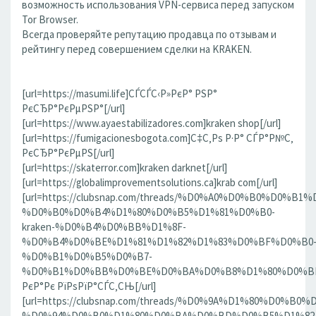
возможность использования VPN-сервиса перед запуском
Tor Browser.
Всегда проверяйте репутацию продавца по отзывам и
рейтингу перед совершением сделки на KRAKEN.
[url=https://masumi.life]СЃСЃС‹Р»РєР° РЅР°
РєСЂР°РєРµРЅР°[/url]
[url=https://www.ayaestabilizadores.com]kraken shop[/url]
[url=https://fumigacionesbogota.com]С‡С‚Рѕ Р·Р° СЃР°Р№С‚
РєСЂР°РєРµРЅ[/url]
[url=https://skaterror.com]kraken darknet[/url]
[url=https://globalimprovementsolutions.ca]krab com[/url]
[url=https://clubsnap.com/threads/%D0%A0%D0%B0%D0%
%D0%B0%D0%B4%D1%80%D0%B5%D1%81%D0%B0-
kraken-%D0%B4%D0%BB%D1%8F-
%D0%B4%D0%BE%D1%81%D1%82%D1%83%D0%BF%D0%B0
%D0%B1%D0%B5%D0%B7-
%D0%B1%D0%BB%D0%BE%D0%BA%D0%B8%D1%80%D0%BE%D
РєР°Рє РїРѕРїР°СЃС‚СЊ[/url]
[url=https://clubsnap.com/threads/%D0%9A%D1%80%D0%
%D0%94%D0%B0%D1%80%D0%BA%D0%BD%D0%B5%D1%82