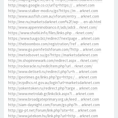
http://maps.google.co.cr/url?q=https:// ... arknet.com
http://www.stalker-modi.ru/go?https://m ... arknet.com
http://www.ausfish.com.au/vforum/entry. ... arknet.com
http://ime.nu/marketsdarknet.com%2f/wp- ... en-ab.html
http://www.appenninobianco.it/ads/adcli ... rknet.com/
https://www.shatki.info/files/links.php ... rknet.com/
https://www.tuugo.biz/redirect?nextpage ... arknet.com
http://theboombox.com/registration/?ref ... arknet.com
http://www.go.pornfetishforum.com/?http ... arknet.com
http://metodsovet.su/go?https://marketsdarknet.com
http://m.shopinnewark.com/redirect.aspx ... rknet.com/
http://rockoracle.ru/redir/item.php?url ... rknet.com/
http://www.detiseti.ru/redirect.php?u=h ... arknet.com
http://geotimes.ge/links.php?go=https:/ ... arknet.com
http://ezpdhcs.nt.gov.au/login?url=marketsdarknet.com
http://yokentoken.ru/redirect.php?targe ... arknet.com
http://www.metrolab.gr/linkclick.aspx?l ... arknet.com
http://www.broadgateprimary.org.uk/leed ... arknet.com
http://siam-daynight.com/forum/go.php?h ... arknet.com
http://gp-pt.net/forum/link.php?site=ht ... arknet.com
http://www.jatekom.hu/link.php?url=http ... arknet.com