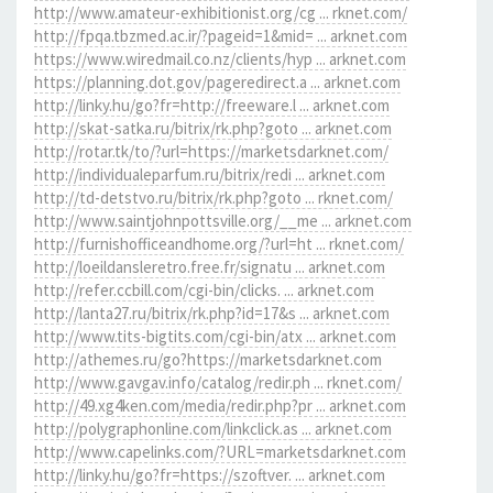
http://www.amateur-exhibitionist.org/cg ... rknet.com/
http://fpqa.tbzmed.ac.ir/?pageid=1&mid= ... arknet.com
https://www.wiredmail.co.nz/clients/hyp ... arknet.com
https://planning.dot.gov/pageredirect.a ... arknet.com
http://linky.hu/go?fr=http://freeware.l ... arknet.com
http://skat-satka.ru/bitrix/rk.php?goto ... arknet.com
http://rotar.tk/to/?url=https://marketsdarknet.com/
http://individualeparfum.ru/bitrix/redi ... arknet.com
http://td-detstvo.ru/bitrix/rk.php?goto ... rknet.com/
http://www.saintjohnpottsville.org/__me ... arknet.com
http://furnishofficeandhome.org/?url=ht ... rknet.com/
http://loeildansleretro.free.fr/signatu ... arknet.com
http://refer.ccbill.com/cgi-bin/clicks. ... arknet.com
http://lanta27.ru/bitrix/rk.php?id=17&s ... arknet.com
http://www.tits-bigtits.com/cgi-bin/atx ... arknet.com
http://athemes.ru/go?https://marketsdarknet.com
http://www.gavgav.info/catalog/redir.ph ... rknet.com/
http://49.xg4ken.com/media/redir.php?pr ... arknet.com
http://polygraphonline.com/linkclick.as ... arknet.com
http://www.capelinks.com/?URL=marketsdarknet.com
http://linky.hu/go?fr=https://szoftver. ... arknet.com