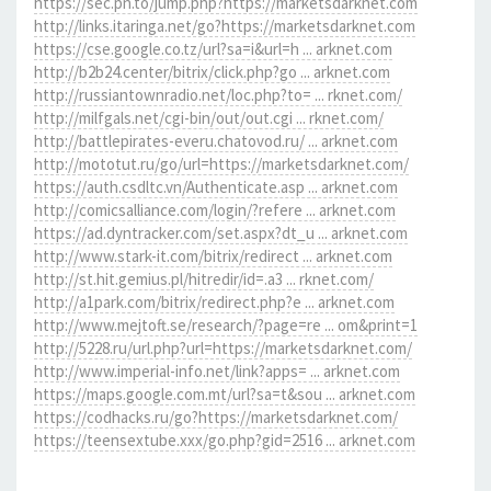
https://sec.pn.to/jump.php?https://marketsdarknet.com
http://links.itaringa.net/go?https://marketsdarknet.com
https://cse.google.co.tz/url?sa=i&url=h ... arknet.com
http://b2b24.center/bitrix/click.php?go ... arknet.com
http://russiantownradio.net/loc.php?to= ... rknet.com/
http://milfgals.net/cgi-bin/out/out.cgi ... rknet.com/
http://battlepirates-everu.chatovod.ru/ ... arknet.com
http://mototut.ru/go/url=https://marketsdarknet.com/
https://auth.csdltc.vn/Authenticate.asp ... arknet.com
http://comicsalliance.com/login/?refere ... arknet.com
https://ad.dyntracker.com/set.aspx?dt_u ... arknet.com
http://www.stark-it.com/bitrix/redirect ... arknet.com
http://st.hit.gemius.pl/hitredir/id=.a3 ... rknet.com/
http://a1park.com/bitrix/redirect.php?e ... arknet.com
http://www.mejtoft.se/research/?page=re ... om&print=1
http://5228.ru/url.php?url=https://marketsdarknet.com/
http://www.imperial-info.net/link?apps= ... arknet.com
https://maps.google.com.mt/url?sa=t&sou ... arknet.com
https://codhacks.ru/go?https://marketsdarknet.com/
https://teensextube.xxx/go.php?gid=2516 ... arknet.com