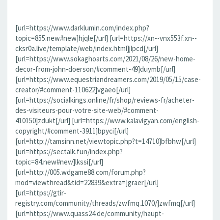
[url=https://www.darklumin.com/index.php?
topic=855.new#new]hjqle[/url] [url=https://xn--vnx553f.xn--
cksr0a.live/template/web/index.html]jlpcd[/url]
[url=https://www.sokaghoarts.com/2021/08/26/new-home-
decor-from-john-doerson/#comment-49]duymb[/url]
[url=https://www.equestriandreamers.com/2019/05/15/case-
creator/#comment-110622]vgaeo[/url]
[url=https://socialkings.online/fr/shop/reviews-fr/acheter-
des-visiteurs-pour-votre-site-web/#comment-
410150]zdukt[/url] [url=https://www.kalavigyan.com/english-
copyright/#comment-3911]bpyci[/url]
[url=http://tamsinn.net/viewtopic.php?t=14710]bfbhw[/url]
[url=https://sectalk.fun/index.php?
topic=84.new#new]lkssi[/url]
[url=http://005.wdgame88.com/forum.php?
mod=viewthread&tid=22839&extra=]graer[/url]
[url=https://gtir-
registry.com/community/threads/zwfmq.1070/]zwfmq[/url]
[url=https://www.quass24.de/community/haupt-