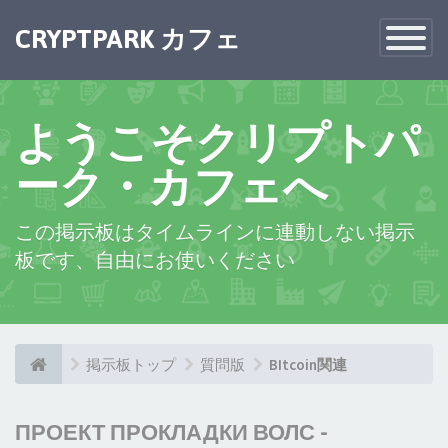
CRYPTPARK カフェ
Toggle
Navigatio
ようこそクリプトパ
ーク・カフェへ
この掲示板はタイムラインに連動しない掲示
板です、自由にお使いください
掲示板トップ
質問版
BItcoin関連
ПРОЕКТ ПРОКЛАДКИ ВОЛС -