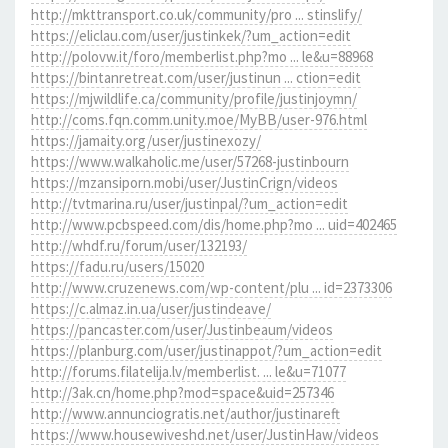
http://mkttransport.co.uk/community/pro ... stinslify/
https://eliclau.com/user/justinkek/?um_action=edit
http://polovw.it/foro/memberlist.php?mo ... le&u=88968
https://bintanretreat.com/user/justinun ... ction=edit
https://mjwildlife.ca/community/profile/justinjoymn/
http://coms.fqn.comm.unity.moe/MyBB/user-976.html
https://jamaity.org/user/justinexozy/
https://www.walkaholic.me/user/57268-justinbourn
https://mzansiporn.mobi/user/JustinCrign/videos
http://tvtmarina.ru/user/justinpal/?um_action=edit
http://www.pcbspeed.com/dis/home.php?mo ... uid=402465
http://whdf.ru/forum/user/132193/
https://fadu.ru/users/15020
http://www.cruzenews.com/wp-content/plu ... id=2373306
https://c.almaz.in.ua/user/justindeave/
https://pancaster.com/user/Justinbeaum/videos
https://planburg.com/user/justinappot/?um_action=edit
http://forums.filatelija.lv/memberlist. ... le&u=71077
http://3ak.cn/home.php?mod=space&uid=257346
http://www.annunciogratis.net/author/justinareft
https://www.housewiveshd.net/user/JustinHaw/videos