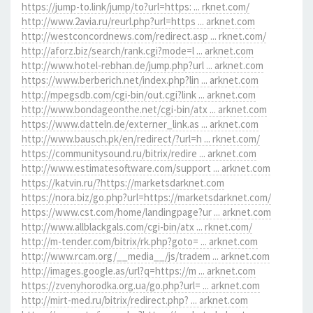
https://jump-to.link/jump/to?url=https: ... rknet.com/
http://www.2avia.ru/reurl.php?url=https ... arknet.com
http://westconcordnews.com/redirect.asp ... rknet.com/
http://aforz.biz/search/rank.cgi?mode=l ... arknet.com
http://www.hotel-rebhan.de/jump.php?url ... arknet.com
https://www.berberich.net/index.php?lin ... arknet.com
http://mpegsdb.com/cgi-bin/out.cgi?link ... arknet.com
http://www.bondageonthe.net/cgi-bin/atx ... arknet.com
https://www.datteln.de/externer_link.as ... arknet.com
http://www.bausch.pk/en/redirect/?url=h ... rknet.com/
https://communitysound.ru/bitrix/redire ... arknet.com
http://www.estimatesoftware.com/support ... arknet.com
https://katvin.ru/?https://marketsdarknet.com
https://nora.biz/go.php?url=https://marketsdarknet.com/
https://www.cst.com/home/landingpage?ur ... arknet.com
http://www.allblackgals.com/cgi-bin/atx ... rknet.com/
http://m-tender.com/bitrix/rk.php?goto= ... arknet.com
http://www.rcam.org/__media__/js/tradem ... arknet.com
http://images.google.as/url?q=https://m ... arknet.com
https://zvenyhorodka.org.ua/go.php?url= ... arknet.com
http://mirt-med.ru/bitrix/redirect.php? ... arknet.com