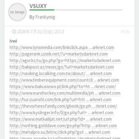
VSUXY
By
Frankymig
-
2026年7月31日(金) 22:13
#426
ivwi
http://www.lynxmedia.com/linkclick.aspx ... arknet.com
http://pagerank.uzeik.net/?u=marketsdarknet.com
http://agsr.kz/ru/go.php?go=https://marketsdarknet.com
http://bakipost.az/news/go/?url=marketsdarknet.com
http://naviking.localking.com.tw/about/ ... arknet.com
http://www.timberequipment.com/countcli ... arknet.com
https://www.bakusiowo.pl/link.php?to=ht ... rknet.com/
http://www.eurohockey.com/multimedia/ph ... arknet.com
http://hui.zuanshi.com/link.php?url=htt ... arknet.com
http://thevorheesfamily.com/gbook/go.ph ... rknet.com/
http://www.kyslinger.info/0/go.php?url= ... arknet.com
https://www.matkailijat.net/url.php?id= ... arknet.com
http://nothing.golddave.com/go.php?http ... arknet.com
http://metalpro.su/bitrix/click.php?got ... arknet.com
http://maps.google.kz/url?q=https://marketsdarknet.com