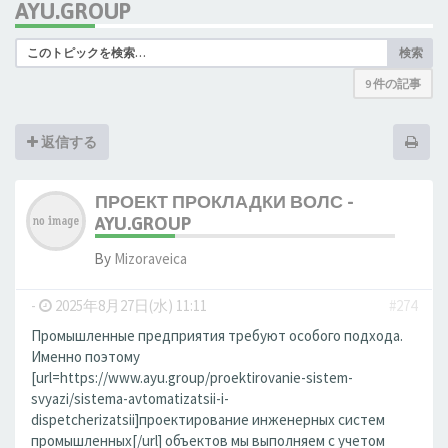
AYU.GROUP
検索
9 件の記事
返信する
ПРОЕКТ ПРОКЛАДКИ ВОЛС -
AYU.GROUP
By
Mizoraveica
-
2025年8月27日(水) 11:11
#274
Промышленные предприятия требуют особого подхода.
Именно поэтому
[url=https://www.ayu.group/proektirovanie-sistem-
svyazi/sistema-avtomatizatsii-i-
dispetcherizatsii]проектирование инженерных систем
промышленных[/url] объектов мы выполняем с учетом