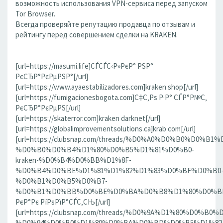
возможность использования VPN-сервиса перед запуском
Tor Browser.
Всегда проверяйте репутацию продавца по отзывам и
рейтингу перед совершением сделки на KRAKEN.
[url=https://masumi.life]СЃСЃС‹Р»РєР° РЅР°
РєСЂР°РєРµРЅР°[/url]
[url=https://www.ayaestabilizadores.com]kraken shop[/url]
[url=https://fumigacionesbogota.com]С‡С‚Рѕ Р·Р° СЃР°Р№С‚
РєСЂР°РєРµРЅ[/url]
[url=https://skaterror.com]kraken darknet[/url]
[url=https://globalimprovementsolutions.ca]krab com[/url]
[url=https://clubsnap.com/threads/%D0%A0%D0%B0%D0%
%D0%B0%D0%B4%D1%80%D0%B5%D1%81%D0%B0-
kraken-%D0%B4%D0%BB%D1%8F-
%D0%B4%D0%BE%D1%81%D1%82%D1%83%D0%BF%D0%B0
%D0%B1%D0%B5%D0%B7-
%D0%B1%D0%BB%D0%BE%D0%BA%D0%B8%D1%80%D0%BE%D
РєР°Рє РїРѕРїР°СЃС‚СЊ[/url]
[url=https://clubsnap.com/threads/%D0%9A%D1%80%D0%
%D0%94%D0%B0%D1%80%D0%BA%D0%BD%D0%B5%D1%82