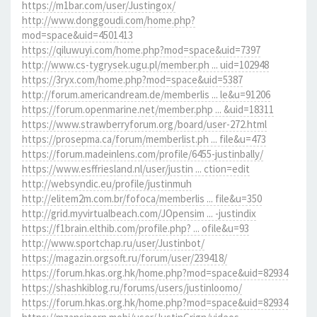
https://m1bar.com/user/Justingox/
http://www.donggoudi.com/home.php?
mod=space&uid=4501413
https://qiluwuyi.com/home.php?mod=space&uid=7397
http://www.cs-tygrysek.ugu.pl/member.ph ... uid=102948
https://3ryx.com/home.php?mod=space&uid=5387
http://forum.americandream.de/memberlis ... le&u=91206
https://forum.openmarine.net/member.php ... &uid=18311
https://www.strawberryforum.org/board/user-272.html
https://prosepma.ca/forum/memberlist.ph ... file&u=473
https://forum.madeinlens.com/profile/6455-justinbally/
https://www.esffriesland.nl/user/justin ... ction=edit
http://websyndic.eu/profile/justinmuh
http://elitem2m.com.br/fofoca/memberlis ... file&u=350
http://grid.myvirtualbeach.com/JOpensim ... -justindix
https://f1brain.elthib.com/profile.php? ... ofile&u=93
http://www.sportchap.ru/user/Justinbot/
https://magazin.orgsoft.ru/forum/user/239418/
https://forum.hkas.org.hk/home.php?mod=space&uid=82934
https://shashkiblog.ru/forums/users/justinloomo/
https://forum.hkas.org.hk/home.php?mod=space&uid=82934