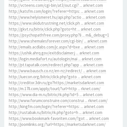
http://vcteens.com/cgi-bin/at3/out.cgi? ... arknet.com
http://katsfm.com/login/?referer=https: ... arknet.com
http://www.helyismeret.hu/api.php?actio ... arknet.com
https://www.skidutrustning.net/click.ph ... arknet.com
http://gkvt.ru/bitrix/click.php?goto=ht ... arknet.com
https://psychopathfree.com/proxy.php?li ... m&_debug=1
http://www.shemalesforever.com/cgi-bin/ ... arknet.com
http://emails.acdlabs.com/jc.aspx?d=bxe ... arknet.com
https://ushik.ahrq.gov/exitdisclaimer.j ... arknet.com
http://login.mediafort.ru/autologin/mai ... arknet.com
http://pt.tapatalk.com/redirect.php?app ... arknet.com
http://www.bausch.co.nz/en-nz/redirect/ ... arknet.com
http://iuecon.org/bitrix/click.php?goto ... arknet.com
http://creditor.3dn.ru/go?https://marketsdarknet.com
http://m.17ll.com/apply/tourl/?url=http ... rknet.com/
https://www.dia-m.ru/bitrix/rk.php?id=5 ... arknet.com
http://www.forumconstruire.com/construi ... rknet.com/
http://kingfm.com/login/?referer=https: ... arknet.com
http://rustabak.ru/bitrix/rk.php?goto=h ... arknet.com
https://www.bookmark-favoriten.com/?got ... arknet.com
http://joomlinks.org/?url=https://marketsdarknet.com/