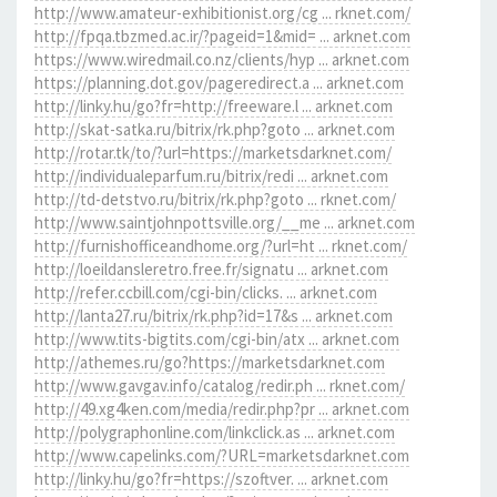
http://www.amateur-exhibitionist.org/cg ... rknet.com/
http://fpqa.tbzmed.ac.ir/?pageid=1&mid= ... arknet.com
https://www.wiredmail.co.nz/clients/hyp ... arknet.com
https://planning.dot.gov/pageredirect.a ... arknet.com
http://linky.hu/go?fr=http://freeware.l ... arknet.com
http://skat-satka.ru/bitrix/rk.php?goto ... arknet.com
http://rotar.tk/to/?url=https://marketsdarknet.com/
http://individualeparfum.ru/bitrix/redi ... arknet.com
http://td-detstvo.ru/bitrix/rk.php?goto ... rknet.com/
http://www.saintjohnpottsville.org/__me ... arknet.com
http://furnishofficeandhome.org/?url=ht ... rknet.com/
http://loeildansleretro.free.fr/signatu ... arknet.com
http://refer.ccbill.com/cgi-bin/clicks. ... arknet.com
http://lanta27.ru/bitrix/rk.php?id=17&s ... arknet.com
http://www.tits-bigtits.com/cgi-bin/atx ... arknet.com
http://athemes.ru/go?https://marketsdarknet.com
http://www.gavgav.info/catalog/redir.ph ... rknet.com/
http://49.xg4ken.com/media/redir.php?pr ... arknet.com
http://polygraphonline.com/linkclick.as ... arknet.com
http://www.capelinks.com/?URL=marketsdarknet.com
http://linky.hu/go?fr=https://szoftver. ... arknet.com