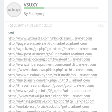
VSUXY
By
Frankymig
-
2026年7月31日(金) 22:13
#426
ivwi
http://www.lynxmedia.com/linkclick.aspx ... arknet.com
http://pagerank.uzeik.net/?u=marketsdarknet.com
http://agsr.kz/ru/go.php?go=https://marketsdarknet.com
http://bakipost.az/news/go/?url=marketsdarknet.com
http://naviking.localking.com.tw/about/ ... arknet.com
http://www.timberequipment.com/countcli ... arknet.com
https://www.bakusiowo.pl/link.php?to=ht ... rknet.com/
http://www.eurohockey.com/multimedia/ph ... arknet.com
http://hui.zuanshi.com/link.php?url=htt ... arknet.com
http://thevorheesfamily.com/gbook/go.ph ... rknet.com/
http://www.kyslinger.info/0/go.php?url= ... arknet.com
https://www.matkailijat.net/url.php?id= ... arknet.com
http://nothing.golddave.com/go.php?http ... arknet.com
http://metalpro.su/bitrix/click.php?got ... arknet.com
http://maps.google.kz/url?q=https://marketsdarknet.com