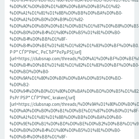
%D0%9C%D0%B0%D1%80%D0%BA%D0%B5%D1%82-
%D0%A1%D1%81%D1%8B%D0%BB%D0%BA%D0%B0-
%D0%A1%D0%B0%D0%B9%D1%82-
%D0%A0%D0%B0%D0%B1%D0%BE%D1%87%D0%B8%D0%B5
%D0%B0%D0%B4%D1%80%D0%B5%D1%81%D0%B0-
%D0%B4%D0%BB%D1%8F-
%D0%B4%D0%BE%D1%81%D1%82%D1%83%D0%BF%D0%B0.186
Р·Р° СЃР°Р№С‚ РєСЂР°РєРµРЅ[/url]
[url=https://clubsnap.com/threads/%D0%A1%D0%BF%D0
%D0%B4%D0%BE%D1%81%D1%82%D1%83%D0%BF%D0%B0
%D0%BD%D0%B0-
%D0%9A%D1%80%D0%B0%D0%BA%D0%B5%D0%BD-
%D0%B2-
%D0%94%D0%B0%D1%80%D0%BA%D0%BD%D0%B5%D1%82.18
РѕРґ РЅР° СЃР°Р№С‚ kraken[/url]
[url=https://clubsnap.com/threads/%D0%9A%D1%80%D0%
%D0%A0%D0%B0%D0%B1%D0%BE%D1%87%D0%B0%D1%8F
%D0%A1%D1%81%D1%8B%D0%BB%D0%BA%D0%B0-
%D0%9E%D0%B1%D0%BD%D0%BE%D0%B2%D0%BB%D1%9
%D0%B0%D0%B4%D1%80%D0%B5%D1%81%D0%B0-
%D0%B4%D0%BB%D1%8F-