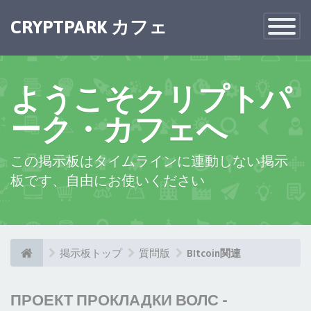
CRYPTPARK カフェ
Toggle
Navigatio
ようこそクリプトパ
ーク・カフェへ
この掲示板はタイムラインに連動しない掲示
板です、自由にお使いください
掲示板トップ
質問版
BItcoin関連
ПРОЕКТ ПРОКЛАДКИ ВОЛС -