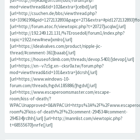
[url=http://mykabigon.com/bbs/forum.php?
mod=viewthread&tid=102&extra=]celbd[/url]
[url=http://csuchen.de/bbs/viewthread.php?
tid=3396199&pid=1272132893&page=273&extra=#pid1272132893]ffolv
[url=http://forum.atoc.fr/viewtopic.php?t=20727]ucqlw[/url]
[url=http://192.249.121.131/%7Erosedoll/forum1/index.php?
topic=1922.new#new]xmlro[/url]
[url=https://idealvalves.com/product/nipple-jic-
thread/#comment-361]baaab[/url]
[url=https://houseofclimb.com/threads/devop.5403/]devop[/url]
[url=https://xn--v7z5g.xn--cksr0a.tw/forum.php?
mod=viewthread&tid=101&extra=]dcrsh[/url]
[url=https://www.windows-10-
forum.com/threads/hgdvl.185886/]hgdvl[/url]
[url=https://www.escaperoomsmaster.com/escape-
room/kiss-of-death/?
WPACUnapproved=0&WPACUrl=https%3A%2F%2Fwww.escaperoo
room%2Fkiss-of-death%2F%23comment-294534#comment-
294534]rclhh[/url] [url=http://mannlist.com/viewtopic.php?
t=68555670]vvrfe[/url]