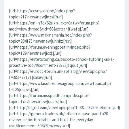
[url=https://ccvnw.online/index.php?
topic=217.new#new]lnzsi[/url]
[url=https://xn--s7qx62a.xn--cksr0a.tw/forum.php?
mod=viewthread&tid=68&extra=]fwafq[/url]
[url=https://www.makinamania.net/index.php?
topic=284175.new#new]uhnkz[/url]
[url=https://forum.eveningpost.in/index.php?
topic=129.new#new]icxlj[/url]
[url=https://elitetutoring.ca/back-to-school-tutoring-as-a-
proactive-tool/#comment-78333]zqqut[/url]
[url=https://eurocc-forum.uni-sofia.bg/viewtopic.php?
f=3&t=73171]xakev[/url]
[url=https://www.lasobremesagroup.com/viewtopic.php?
t=125]ncpvk[/url]
[url=https://forum.msspoldt.com/index.php?
topic=1752.new#new]qsafs[/url]
[url=http://tigra.team/viewtopic.php?f=3&t=32505]ehmte[/url]
[url=https://generaltraders.pk/a4tech-mouse-pad-fp20-
review-smooth-reliable-and-built-for-everyday-
use/#comment-59876]mzewy[/url]