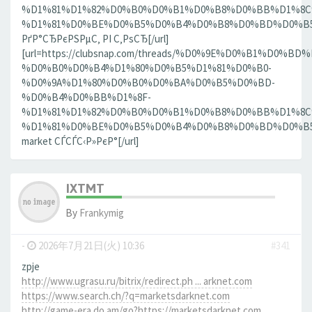
%D1%81%D1%82%D0%B0%D0%B1%D0%B8%D0%BB%D1%8
%D1%81%D0%BE%D0%B5%D0%B4%D0%B8%D0%BD%D0%B5%D
РґР°СЂРєРЅРµС‚ РІ С‚РѕСЂ[/url]
[url=https://clubsnap.com/threads/%D0%9E%D0%B1%
%D0%B0%D0%B4%D1%80%D0%B5%D1%81%D0%B0-
%D0%9A%D1%80%D0%B0%D0%BA%D0%B5%D0%BD-
%D0%B4%D0%BB%D1%8F-
%D1%81%D1%82%D0%B0%D0%B1%D0%B8%D0%BB%D1%8
%D1%81%D0%BE%D0%B5%D0%B4%D0%B8%D0%BD%D0%B5%D0
market СЃСЃС‹Р»РєР°[/url]
IXTMT
By
Frankymig
-
2026年7月21日(火) 10:36
#341
zpje
http://www.ugrasu.ru/bitrix/redirect.ph ... arknet.com
https://www.search.ch/?q=marketsdarknet.com
http://game-era.do.am/go?https://marketsdarknet.com