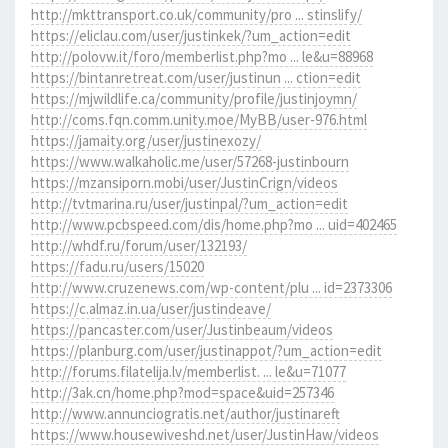
http://mkttransport.co.uk/community/pro ... stinslify/
https://eliclau.com/user/justinkek/?um_action=edit
http://polovw.it/foro/memberlist.php?mo ... le&u=88968
https://bintanretreat.com/user/justinun ... ction=edit
https://mjwildlife.ca/community/profile/justinjoymn/
http://coms.fqn.comm.unity.moe/MyBB/user-976.html
https://jamaity.org/user/justinexozy/
https://www.walkaholic.me/user/57268-justinbourn
https://mzansiporn.mobi/user/JustinCrign/videos
http://tvtmarina.ru/user/justinpal/?um_action=edit
http://www.pcbspeed.com/dis/home.php?mo ... uid=402465
http://whdf.ru/forum/user/132193/
https://fadu.ru/users/15020
http://www.cruzenews.com/wp-content/plu ... id=2373306
https://c.almaz.in.ua/user/justindeave/
https://pancaster.com/user/Justinbeaum/videos
https://planburg.com/user/justinappot/?um_action=edit
http://forums.filatelija.lv/memberlist. ... le&u=71077
http://3ak.cn/home.php?mod=space&uid=257346
http://www.annunciogratis.net/author/justinareft
https://www.housewiveshd.net/user/JustinHaw/videos