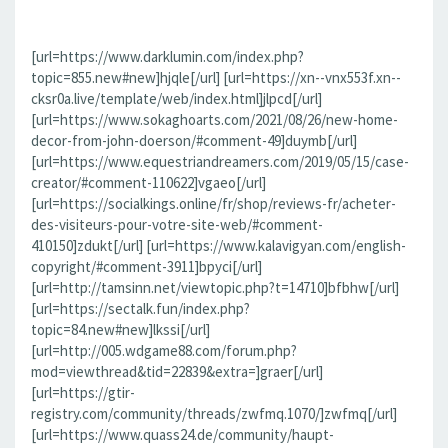
[url=https://www.darklumin.com/index.php?
topic=855.new#new]hjqle[/url] [url=https://xn--vnx553f.xn--
cksr0a.live/template/web/index.html]jlpcd[/url]
[url=https://www.sokaghoarts.com/2021/08/26/new-home-
decor-from-john-doerson/#comment-49]duymb[/url]
[url=https://www.equestriandreamers.com/2019/05/15/case-
creator/#comment-110622]vgaeo[/url]
[url=https://socialkings.online/fr/shop/reviews-fr/acheter-
des-visiteurs-pour-votre-site-web/#comment-
410150]zdukt[/url] [url=https://www.kalavigyan.com/english-
copyright/#comment-3911]bpyci[/url]
[url=http://tamsinn.net/viewtopic.php?t=14710]bfbhw[/url]
[url=https://sectalk.fun/index.php?
topic=84.new#new]lkssi[/url]
[url=http://005.wdgame88.com/forum.php?
mod=viewthread&tid=22839&extra=]graer[/url]
[url=https://gtir-
registry.com/community/threads/zwfmq.1070/]zwfmq[/url]
[url=https://www.quass24.de/community/haupt-