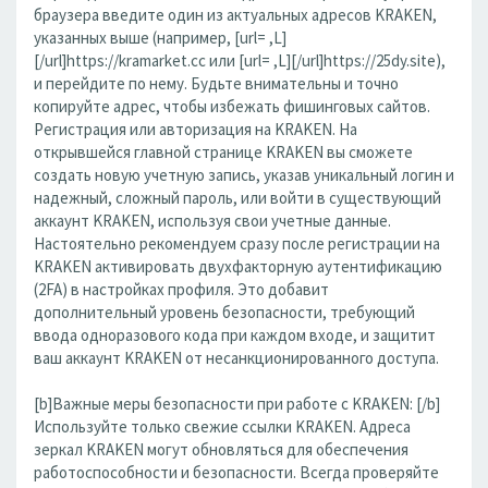
браузера введите один из актуальных адресов KRAKEN,
указанных выше (например, [url= ,L]
[/url]https://kramarket.cc или [url= ,L][/url]https://25dy.site),
и перейдите по нему. Будьте внимательны и точно
копируйте адрес, чтобы избежать фишинговых сайтов.
Регистрация или авторизация на KRAKEN. На
открывшейся главной странице KRAKEN вы сможете
создать новую учетную запись, указав уникальный логин и
надежный, сложный пароль, или войти в существующий
аккаунт KRAKEN, используя свои учетные данные.
Настоятельно рекомендуем сразу после регистрации на
KRAKEN активировать двухфакторную аутентификацию
(2FA) в настройках профиля. Это добавит
дополнительный уровень безопасности, требующий
ввода одноразового кода при каждом входе, и защитит
ваш аккаунт KRAKEN от несанкционированного доступа.
[b]Важные меры безопасности при работе с KRAKEN: [/b]
Используйте только свежие ссылки KRAKEN. Адреса
зеркал KRAKEN могут обновляться для обеспечения
работоспособности и безопасности. Всегда проверяйте