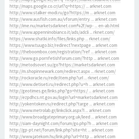
http://maps.google.co.cr/url?q=https:// ... arknet.com
http://www.stalker-modi.ru/go?https://m ... arknet.com
http://www.ausfish.com.au/vforum/entry. ... arknet.com
http://ime.nu/marketsdarknet.com%2f/wp- ... en-ab.html
http://www.appenninobianco.it/ads/adcli ... rknet.com/
https://www.shatki.info/files/links.php ... rknet.com/
https://www.tuugo.biz/redirect?nextpage ... arknet.com
http://theboombox.com/registration/?ref ... arknet.com
http://www.go.pornfetishforum.com/?http ... arknet.com
http://metodsovet.su/go?https://marketsdarknet.com
http://m.shopinnewark.com/redirect.aspx ... rknet.com/
http://rockoracle.ru/redir/item.php?url ... rknet.com/
http://www.detiseti.ru/redirect.php?u=h ... arknet.com
http://geotimes.ge/links.php?go=https:/ ... arknet.com
http://ezpdhcs.nt.gov.au/login?url=marketsdarknet.com
http://yokentoken.ru/redirect.php?targe ... arknet.com
http://www.metrolab.gr/linkclick.aspx?l ... arknet.com
http://www.broadgateprimary.org.uk/leed ... arknet.com
http://siam-daynight.com/forum/go.php?h ... arknet.com
http://gp-pt.net/forum/link.php?site=ht ... arknet.com
http://www.jatekom.hu/link.php?url=http ... arknet.com