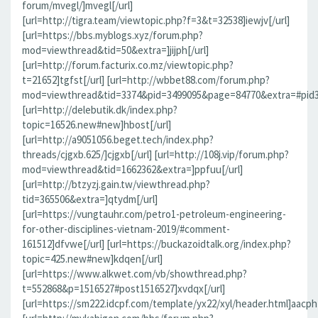
forum/mvegl/]mvegl[/url]
[url=http://tigra.team/viewtopic.php?f=3&t=32538]iewjv[/url]
[url=https://bbs.myblogs.xyz/forum.php?
mod=viewthread&tid=50&extra=]jijph[/url]
[url=http://forum.facturix.co.mz/viewtopic.php?
t=21652]tgfst[/url] [url=http://wbbet88.com/forum.php?
mod=viewthread&tid=3374&pid=3499095&page=84770&extra=#pid349
[url=http://delebutik.dk/index.php?
topic=16526.new#new]hbost[/url]
[url=http://a9051056.beget.tech/index.php?
threads/cjgxb.625/]cjgxb[/url] [url=http://108j.vip/forum.php?
mod=viewthread&tid=1662362&extra=]ppfuu[/url]
[url=http://btzyzj.gain.tw/viewthread.php?
tid=365506&extra=]qtydm[/url]
[url=https://vungtauhr.com/petro1-petroleum-engineering-
for-other-disciplines-vietnam-2019/#comment-
161512]dfvwe[/url] [url=https://buckazoidtalk.org/index.php?
topic=425.new#new]kdqen[/url]
[url=https://www.alkwet.com/vb/showthread.php?
t=552868&p=1516527#post1516527]xvdqx[/url]
[url=https://sm222.idcpf.com/template/yx22/xyl/header.html]aacph[