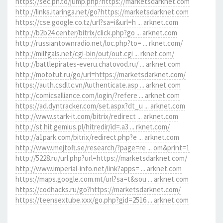
https://sec.pn.to/jump.php?https://marketsdarknet.com
http://links.itaringa.net/go?https://marketsdarknet.com
https://cse.google.co.tz/url?sa=i&url=h ... arknet.com
http://b2b24.center/bitrix/click.php?go ... arknet.com
http://russiantownradio.net/loc.php?to= ... rknet.com/
http://milfgals.net/cgi-bin/out/out.cgi ... rknet.com/
http://battlepirates-everu.chatovod.ru/ ... arknet.com
http://mototut.ru/go/url=https://marketsdarknet.com/
https://auth.csdltc.vn/Authenticate.asp ... arknet.com
http://comicsalliance.com/login/?refere ... arknet.com
https://ad.dyntracker.com/set.aspx?dt_u ... arknet.com
http://www.stark-it.com/bitrix/redirect ... arknet.com
http://st.hit.gemius.pl/hitredir/id=.a3 ... rknet.com/
http://a1park.com/bitrix/redirect.php?e ... arknet.com
http://www.mejtoft.se/research/?page=re ... om&print=1
http://5228.ru/url.php?url=https://marketsdarknet.com/
http://www.imperial-info.net/link?apps= ... arknet.com
https://maps.google.com.mt/url?sa=t&sou ... arknet.com
https://codhacks.ru/go?https://marketsdarknet.com/
https://teensextube.xxx/go.php?gid=2516 ... arknet.com