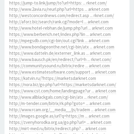
https://jump-to.link/jump/to?url=https: ... rknet.com/
http://www.2avia.ru/reurl.php?url=https ... arknet.com
http://westconcordnews.com/redirect.asp ... rknet.com/
http://aforz.biz/search/rank.cgi?mode=l ... arknet.com
http://www.hotel-rebhan.de/jump.php?url ... arknet.com
https://www.berberich.net/index.php?lin ... arknet.com
http://mpegsdb.com/cgi-bin/out.cgi?link ... arknet.com
http://www.bondageonthe.net/cgi-bin/atx ... arknet.com
https://www.datteln.de/externer_link.as ... arknet.com
http://www.bausch.pk/en/redirect/?url=h ... rknet.com/
https://communitysound.ru/bitrix/redire ... arknet.com
http://www.estimatesoftware.com/support ... arknet.com
https://katvin.ru/?https://marketsdarknet.com
https://nora.biz/go.php?url=https://marketsdarknet.com/
https://www.cst.com/home/landingpage?ur ... arknet.com
http://www.allblackgals.com/cgi-bin/atx ... rknet.com/
http://m-tender.com/bitrix/rk.php?goto= ... arknet.com
http://www.rcam.org/__media__/js/tradem ... arknet.com
http://images.google.as/url?q=https://m ... arknet.com
https://zvenyhorodka.org.ua/go.php?url= ... arknet.com
http://mirt-med.ru/bitrix/redirect.php? ... arknet.com