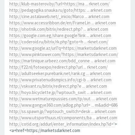
http://klub-masterov.by/?url=https://ma ... rknet.com/
http://pedagogika.snauka.ru/goto/https: ... arknet.com
http://cine.astalaweb.net/_inicio/Marco ... arknet.com
https://www.accessribbon.de/en/FrameLin ... arknet.com
http://ohotnik.com/bitrix/redirect.php? ... arknet.com
https://google.com.eg/share.google?link ... arknet.com
http://coderoid.ru/bitrix/rk.php?goto=h ... rknet.com/
http://www.google.az/url?q=https://marketsdarknet.com
http://www.pinktower.com/?https://marketsdarknet.com/
https://martinique.urbeez.com/bdd_conne ... arknet.com
http://f22.nl/fotoexpo/redirect.php?url ... rknet.com/
http://adultseeker.purebank.net/rank.cg ... arknet.com
http://www.privatenudismpics.info/cgi-b ... arknet.com
http://vskvant.ru/bitrix/redirect.php?e ... arknet.com
http://hoyo.bicyclette.jp/?wptouch_swit ... arknet.com
http://www.wetmaturepussies.com/tp/out. ... arknet.com
http://www.gongye360.com/adlog.php?url= ... m&adid=686
http://ss.spawn.jp/?wptouch_switch=desk ... arknet.com
http://www.utsporthuus.nl/components/ba ... arknet.com
http://cotid.org/addurl/enter_information/index.hp?id='
>
<a+href=https://marketsdarknet.com