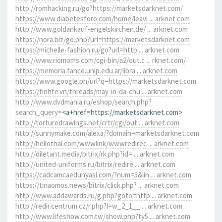
http://romhacking.ru/go?https://marketsdarknet.com/
https://www.diabetesforo.com/home/leavi ... arknet.com
http://www.goldankauf-engelskirchen.de/ ... arknet.com
https://nora.biz/go.php?url=https://marketsdarknet.com
https://michelle-fashion.ru/go?url=http ... arknet.com
http://www.riomoms.com/cgi-bin/a2/out.c ... rknet.com/
https://memoria.fahce.unlp.edu.ar/libra ... arknet.com
https://www.google.pn/url?q=https://marketsdarknet.com
https://tinhte.vn/threads/may-in-da-chu ... arknet.com
http://www.dvdmania.ru/eshop/search.php?
search_query=
<a+href=https://marketsdarknet.com>
http://torturedrawings.net/crtr/cgi/out ... arknet.com
http://sunnymake.com/alexa/?domain=marketsdarknet.com
http://hellothai.com/wwwlink/wwwredirec ... arknet.com
http://diletant.media/bitrix/rk.php?id= ... arknet.com
http://united-uniforms.ru/bitrix/redire ... arknet.com
https://cadcamcaedunyasi.com/?num=5&lin ... arknet.com
https://tinaomos.news/bitrix/click.php? ... arknet.com
http://www.addawards.ru/g.php?goto=http ... arknet.com
http://redir.centrum.cz/r.php?l=w_2_1__ ... arknet.com
http://www.lifeshow.com.tw/show.php?ty5 ... arknet.com