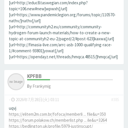
[url=http://educ8.taswegian.com/index.php?
topic=106.new#new]wpwxh[/url]
[url=https://www.pandemiclegion.org/forums/topic/110570-
nathv/]nathv[/url]
[url=http://communityh2.eu/community/community-
hydrogen-forum-launch-materials/how-to-create-a-new-
topic-at-communityh2-eu-2/paged/2/#post-623]kaxwa[/url]
[url=http://fimasia-live.com/arrc-asb-1000-qualifying-race-
1/#comment-93801]yowat[/url]
[url=https://opendayz.net/threads/hmqca.48515/]hmqca[/url]
KPFBB
By
Frankymig
-
2026年7月28日(火) 03:11
#385
uqvj
https://elitem2m.com.br/fofoca/memberli ... file&u=350
https://forum.polakow.ch/memberlist.php ... ile&u=3264
https://bedlington.uk/profile/5979-justinscupt/