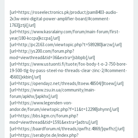
[url=https://roseelectronics.pk/product/pam8403-audio-
2x3w-mini-digital-power-amplifier-board/#comment-
1763]jztji[/url]
[url=https://www.kasralainy.com/forum/main-forum/first-
year/180-kccpa]kccpa[/url]
[url=http://pc2163.com/viewtopic.php?t=589280]iarzw[/url]
[url=http://ys200.com/forum.php?
mod=viewthread&tid=36&extra=]sbbpb[/url]
[url=https://www.ustuonti.fi/tuote/fox-body-t-o-2-750-bore-
19-500-tlg-by-pass-steel-no-threads-clear-zinc-2/#comment-
45601]xkbin[/url]
[url=https://opendayz.net/threads/ltoew.48504/]ltoew[/url]
[url=https://www.zsu.in.ua/community/main-
forum/apkhx/]apkhx[/url]
[url=https://www.legenden-von-
andor.de/forum/viewtopic.php?f=11&t=12298]ohynn[/url]
[url=https://bbs.kgm.cn/forum.php?
mod=viewthread&tid=1591&extra=]adtru[/url]
[url=https://baardforum.nl/threads/qwfhz.4869/]qwfhz[/url]
[url=https://serabyte.de/index.php?