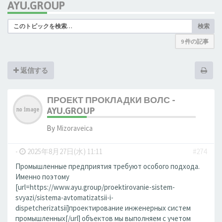
AYU.GROUP
検索
9 件の記事
返信する
ПРОЕКТ ПРОКЛАДКИ ВОЛС -
AYU.GROUP
By
Mizoraveica
-
2025年8月27日(水) 11:11
#274
Промышленные предприятия требуют особого подхода.
Именно поэтому
[url=https://www.ayu.group/proektirovanie-sistem-
svyazi/sistema-avtomatizatsii-i-
dispetcherizatsii]проектирование инженерных систем
промышленных[/url] объектов мы выполняем с учетом