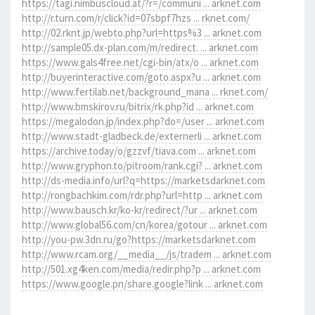
https://tagi.nimbuscloud.at/?r=/communi ... arknet.com
http://r.turn.com/r/click?id=07sbpf7hzs ... rknet.com/
http://02.rknt.jp/webto.php?url=https%3 ... arknet.com
http://sample05.dx-plan.com/m/redirect. ... arknet.com
https://www.gals4free.net/cgi-bin/atx/o ... arknet.com
http://buyerinteractive.com/goto.aspx?u ... arknet.com
http://www.fertilab.net/background_mana ... rknet.com/
http://www.bmskirov.ru/bitrix/rk.php?id ... arknet.com
https://megalodon.jp/index.php?do=/user ... arknet.com
http://www.stadt-gladbeck.de/externerli ... arknet.com
https://archive.today/o/gzzvf/tiava.com ... arknet.com
http://www.gryphon.to/pitroom/rank.cgi? ... arknet.com
http://ds-media.info/url?q=https://marketsdarknet.com
http://rongbachkim.com/rdr.php?url=http ... arknet.com
http://www.bausch.kr/ko-kr/redirect/?ur ... arknet.com
http://www.global56.com/cn/korea/gotour ... arknet.com
http://you-pw.3dn.ru/go?https://marketsdarknet.com
http://www.rcam.org/__media__/js/tradem ... arknet.com
http://501.xg4ken.com/media/redir.php?p ... arknet.com
https://www.google.pn/share.google?link ... arknet.com