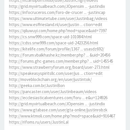
https://mzansiporn.mobi/user/JustinCrign/videos
http://grid.myvirtualbeach.com/JOpensim ... -justindix
https://infocruceros.com/foro-de-crucer ... -justincap
https://www.ultimatetube.com/user/Justinbag/videos
https://www.esffriesland.nl/user/justin ... ction=edit
https://qiluwuyi.com/home.php?mod=space&uid=7397
https://cs.snw999.com/space-uid-101084.html
https://cdss.snw999.com/space-uid-2423256.html
https://kitelife.com/forum/profile/1367 ... usasdz692/
https://forum.vbalkhashe.kz/member.php? ... &uid=20456
http://forums.ghc-games.com/member.php? ... uid=145545
https://www.strawberryforum.org/board/user-273.html
http://speakeasyspiritsllc.com/user/jus ... ction=edit
http://moveblockchain.org/en/user/justintok/
http://geeka.com.br/JustinBon
https://pancaster.com/user/Justinbeaum/videos
https://ecclesiasticalventures.com/foru ... e&u=124926
http://grid.myvirtualbeach.com/JOpensim ... -justindix
https://www.gtabase.com/user/gta-online/justinrobzk
http://www.ktmoli.com/home.php?mod=space&uid=916467
https://rifoms.ru/users/JustinLal