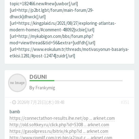
topic=182466.new#new]uwbor[/url]
[url=http://p2bt.lgbt/forum/main-forum/29-
dhwck]dhwck[/url]
[url=https://kingplaid.ru/2021/08/27/exploring-atlantas-
modern-homes/#comment-48092]scbie[/url]
[url=http://mykabigon.com/bbs/forum.php?
mod=viewthread&tid=56&extra=]udfdh[/url]
[url=https://www.eokulum.tr/threads/motivasyonun-basariya-
etkisi.1281/#post-12474]zuidr[/url]
DGUNI
By
Frankymig
-
2026年7月23日(木) 09:48
#351
bamb
https://connectathon-results.ihe.net/op ... arknet.com
http://old.softkey.ru/click.php?id=5308 ... arknet.com
https://gasoilpress.ru/bitrix/rk.php?id ... arknet.com
http://www.riomilf.com/cgi-bin/a2/out.c ... arknet.com