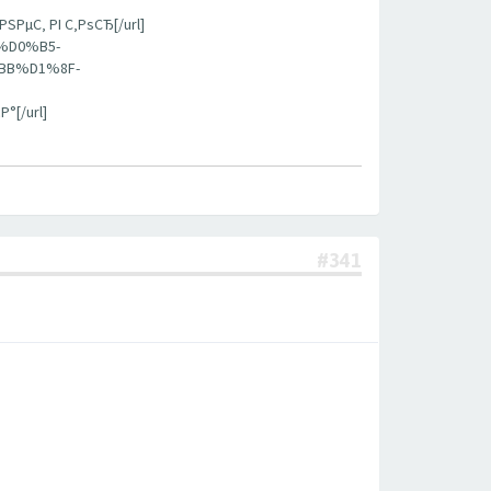
‚ РІ С‚РѕСЂ[/url]
%D0%B5-
B%D1%8F-
[/url]
#341