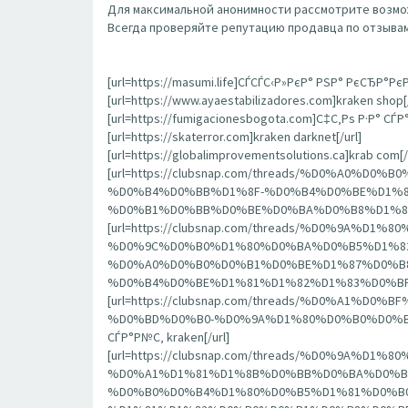
Для максимальной анонимности рассмотрите возмож
Всегда проверяйте репутацию продавца по отзывам
[url=https://masumi.life]СЃСЃС‹Р»РєР° РЅР° РєСЂР°РєР
[url=https://www.ayaestabilizadores.com]kraken shop[/
[url=https://fumigacionesbogota.com]С‡С‚Рѕ Р·Р° СЃ
[url=https://skaterror.com]kraken darknet[/url]
[url=https://globalimprovementsolutions.ca]krab com[/
[url=https://clubsnap.com/threads/%D0%A0
%D0%B4%D0%BB%D1%8F-%D0%B4%D0%BE%D1%8
%D0%B1%D0%BB%D0%BE%D0%BA%D0%B8%D1%80%D0%
[url=https://clubsnap.com/threads/%D0%9
%D0%9C%D0%B0%D1%80%D0%BA%D0%B5%D1%82
%D0%A0%D0%B0%D0%B1%D0%BE%D1%87%D0%B8
%D0%B4%D0%BE%D1%81%D1%82%D1%83%D0%BF%D0%B0
[url=https://clubsnap.com/threads/%D0%A
%D0%BD%D0%B0-%D0%9A%D1%80%D0%B0%D0%BA
СЃР°Р№С‚ kraken[/url]
[url=https://clubsnap.com/threads/%D0%9
%D0%A1%D1%81%D1%8B%D0%BB%D0%BA%D0%B
%D0%B0%D0%B4%D1%80%D0%B5%D1%81%D0%B0