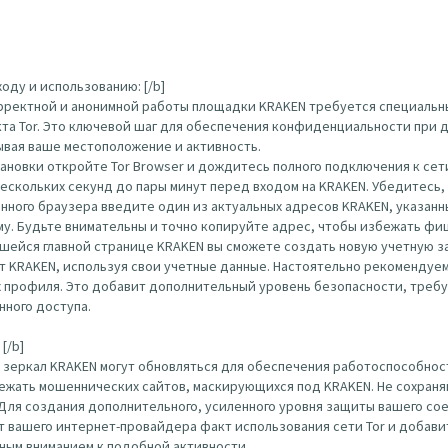
оду и использованию: [/b]
орректной и анонимной работы площадки KRAKEN требуется специальн
кта Tor. Это ключевой шаг для обеспечения конфиденциальности при д
ывая ваше местоположение и активность.
тановки откройте Tor Browser и дождитесь полного подключения к сети
нескольких секунд до пары минут перед входом на KRAKEN. Убедитесь
ого браузера введите один из актуальных адресов KRAKEN, указанных вы
по нему. Будьте внимательны и точно копируйте адрес, чтобы избежать ф
шейся главной странице KRAKEN вы сможете создать новую учетную за
т KRAKEN, используя свои учетные данные. Настоятельно рекомендуем
х профиля. Это добавит дополнительный уровень безопасности, треб
нного доступа.
[/b]
 зеркал KRAKEN могут обновляться для обеспечения работоспособност
ежать мошеннических сайтов, маскирующихся под KRAKEN. Не сохраняй
 Для создания дополнительного, усиленного уровня защиты вашего с
 от вашего интернет-провайдера факт использования сети Tor и доба
нным вниманием к подобной активности.