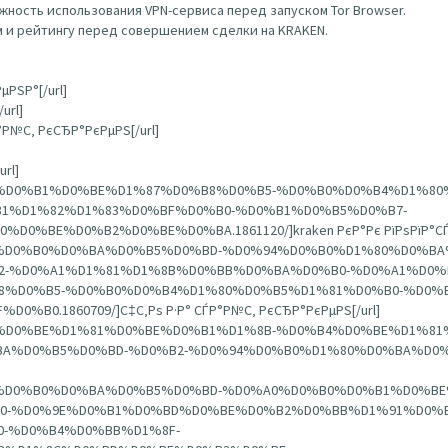
ность использования VPN-сервиса перед запуском Tor Browser.
 и рейтингу перед совершением сделки на KRAKEN.
µРЅР°[/url]
url]
Р°Р№С‚ РєСЂР°РєРµРЅ[/url]
url]
%D0%B0%D0%B1%D0%BE%D1%87%D0%B8%D0%B5-%D0%B0%D0%B4%D1%80
1%D1%82%D1%83%D0%BF%D0%B0-%D0%B1%D0%B5%D0%B7-
BE%D0%B2%D0%BE%D0%BA.1861120/]kraken РєР°Рє РїРѕРїР°СЃС‚
A%D1%80%D0%B0%D0%BA%D0%B5%D0%BD-%D0%94%D0%B0%D1%80%D0%
-%D0%A1%D1%81%D1%8B%D0%BB%D0%BA%D0%B0-%D0%A1%D0%
%D0%B5-%D0%B0%D0%B4%D1%80%D0%B5%D1%81%D0%B0-%D0%B
.1860709/]С‡С‚Рѕ Р·Р° СЃР°Р№С‚ РєСЂР°РєРµРЅ[/url]
1%D0%BF%D0%BE%D1%81%D0%BE%D0%B1%D1%8B-%D0%B4%D0%BE%D1%
%D0%B5%D0%BD-%D0%B2-%D0%94%D0%B0%D1%80%D0%BA%D0%BD%D
A%D1%80%D0%B0%D0%BA%D0%B5%D0%BD-%D0%A0%D0%B0%D0%B1%D0%
0-%D0%9E%D0%B1%D0%BD%D0%BE%D0%B2%D0%BB%D1%91%D0%B
-%D0%B4%D0%BB%D1%8F-