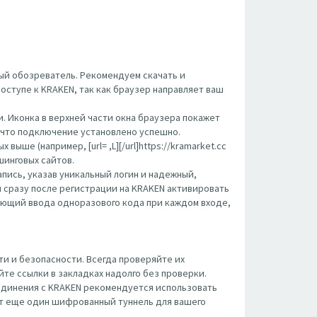
ый обозреватель. Рекомендуем скачать и
оступе к KRAKEN, так как браузер направляет ваш
. Иконка в верхней части окна браузера покажет
, что подключение установлено успешно.
ше (например, [url= ,L][/url]https://kramarket.cc
ишинговых сайтов.
пись, указав уникальный логин и надежный,
 сразу после регистрации на KRAKEN активировать
ующий ввода одноразового кода при каждом входе,
и и безопасности. Всегда проверяйте их
те ссылки в закладках надолго без проверки.
оединения с KRAKEN рекомендуется использовать
вит еще один шифрованный туннель для вашего