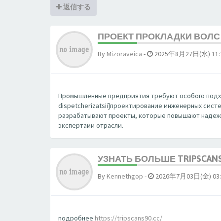
返信する
ПРОЕКТ ПРОКЛАДКИ ВОЛС 
By
Mizoraveica
-
2025年8月27日(水) 11:
Промышленные предприятия требуют особого подхода. 
dispetcherizatsii]проектирование инженерных сис
разрабатывают проекты, которые повышают надежн
экспертами отрасли.
УЗНАТЬ БОЛЬШЕ TRIPSCAN
By
Kennethgop
-
2026年7月03日(金) 03:
подробнее
https://tripscans90.cc/