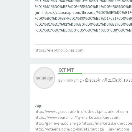
%D1%81%D1%82%D0%B0%D0%B1%D0%B8%D0%B
%D1%81%D0%BE%D0%B5%D0%B4%D0%B8%D0%BD%D0%
[url=https://clubsnap.com/threads/%D0%9E
%D0%B0%D0%B4%D1%80%D0%B5%D1%81%D0%B0
%D1%81%D1%82%D0%B0%D0%B1%D0%B8%D0%B
%D1%81%D0%BE%D0%B5%D0%B4%D0%B8%D0%BD%D0%
https://eleotinpilipinas.com
IXTMT
By
Frankymig
-
2026年7月21日(火) 10:3
zpje
http://www.ugrasu.ru/bitrix/redirect.ph ... arknet.com
https://www.search.ch/?q=marketsdarknet.com
http://game-era.do.am/go?https://marketsdarknet.co
http://vcteens.com/cgi-bin/at3/out.cgi? ... arknet.com