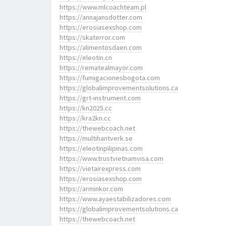
https://www.mlcoachteam.pl
https://annajansdotter.com
https://erosiasexshop.com
https://skaterror.com
https://alimentosdaen.com
https://eleotin.cn
https://rematealmayor.com
https://fumigacionesbogota.com
https://globalimprovementsolutions.ca
https://grt-instrument.com
https://kn2025.cc
https://kra2kn.cc
https://thewebcoach.net
https://multihantverk.se
https://eleotinpilipinas.com
https://www.trustvietnamvisa.com
https://vietairexpress.com
https://erosiasexshop.com
https://arminkor.com
https://www.ayaestabilizadores.com
https://globalimprovementsolutions.ca
https://thewebcoach.net