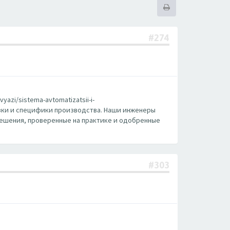
#274
zi/sistema-avtomatizatsii-i-
рузки и специфики производства. Наши инженеры
решения, проверенные на практике и одобренные
#303