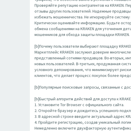
Проверяйте репутацию контрагентов на KRAKEN. П
отзывы других пользователей. Надежные продавцы 
избежать мошенничества. Не игнорируйте систему 
Критически оценивайте информацию. Будьте остор
обмена сообщениями на KRAKEN для уточнения детал
мошенников для обхода защиты площадки KRAKEN.
[b]Почему пользователи выбирают площадку KRAKEN
Маркетплейс KRAKEN заслужил доверие многочисле
представленный сотнями продавцов. Во-вторых, ин
новых пользователей. В-третьих, продуманная сис
условного депонирования, что минимизирует риски
клиентов, что делает процесс покупок более пред
[b]Популярные поисковые запросы, связанные с дост
[b]Быстрый алгоритм действий для доступа к KRAKEN
1. Установите Tor Browser с официального сайта.
2. Откройте браузер и дождитесь успешного подклю
3. В адресной строке введите актуальный адрес K
4. Пройдите регистрацию, создав уникальный логин
Немедленно включите двухфакторную аутентифика