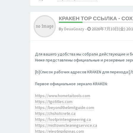
КРАКЕН ТОР ССЫЛКА - СО
By
DeuaGoazy
-
2026年7月10日(金) 20:
Для вашего удобства мы собрали действующие и бе
Ниже представлены официальные и резервные зерк
[b]Список рабочих адресов KRAKEN для перехода:[/
Первое официальное зеркало KRAKEN:
https://www.hometaitools.com
https://tgotitles.com
https://beyondthelimitguide.com
https://chshotcrete.ca
https://footprintengineering.ca
https://midtowncleaningservice.ca
https://eleotinpilipinas.com