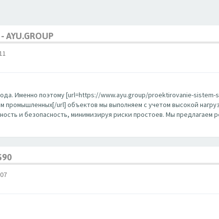
- AYU.GROUP
11
Именно поэтому [url=https://www.ayu.group/proektirovanie-sistem-svya
тем промышленных[/url] объектов мы выполняем с учетом высокой наг
ость и безопасность, минимизируя риски простоев. Мы предлагаем 
S90
07