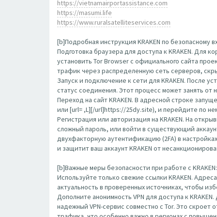
https://vietnamairportassistance.com
https://masumi.life
https://www.ruralsatelliteservices.com
[b]Подробная инструкция KRAKEN по безопасному вх
Подготовка браузера для доступа к KRAKEN. Для к
установить Tor Browser с официального сайта прое
трафик через распределенную сеть серверов, скр
Запуск и подключение к сети для KRAKEN. После ус
статус соединения. Этот процесс может занять от 
Переход на сайт KRAKEN. В адресной строке запущенн
или [url= ,L][/url]https://25dy.site), и перейдите 
Регистрация или авторизация на KRAKEN. На открыв
сложный пароль, или войти в существующий аккаун
двухфакторную аутентификацию (2FA) в настройка
и защитит ваш аккаунт KRAKEN от несанкционирова
[b]Важные меры безопасности при работе с KRAKEN: 
Используйте только свежие ссылки KRAKEN. Адреса
актуальность в проверенных источниках, чтобы изб
Дополните анонимность VPN для доступа к KRAKEN.
надежный VPN-сервис совместно с Tor. Это скроет
трафика, что особенно важно в регионах с повыше