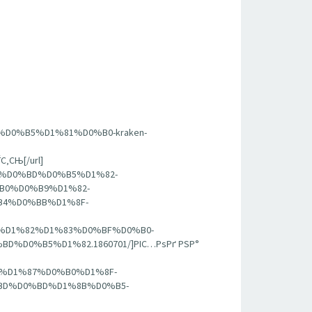
%D0%B5%D1%81%D0%B0-kraken-
СЊ[/url]
BA%D0%BD%D0%B5%D1%82-
B0%D0%B9%D1%82-
4%D0%BB%D1%8F-
81%D1%82%D1%83%D0%BF%D0%B0-
0%B5%D1%82.1860701/]РІС…РѕРґ РЅР°
BE%D1%87%D0%B0%D1%8F-
D%D0%BD%D1%8B%D0%B5-