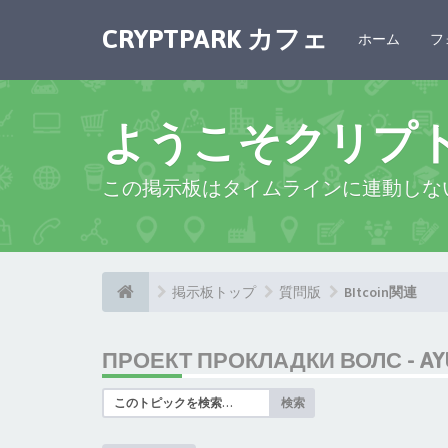
CRYPTPARK カフェ
ホーム
フ
ようこそクリプ
この掲示板はタイムラインに連動しな
掲示板トップ
質問版
BItcoin関連
ПРОЕКТ ПРОКЛАДКИ ВОЛС - AY
検索