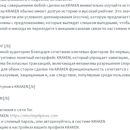
еред совершением любой сделки на KRAKEN внимательно изучайте ист
на KRAKEN обычно имеют долгую историю и высокий рейтинг. Это зна
гарантов или условного депонирования (escrow), которую предлагает
ожны с предложениями, которые выглядят слишком выгодными, чтобы
ей и никогда не переходите к внешним каналам связи по настоянию п
? [/b]
нной аудитории благодаря сочетанию ключевых факторов. Во-первых,
туитивно понятный интерфейс KRAKEN, который упрощает навигацию, 
тема безопасных транзакций, включающая механизмы разрешения спор
 для обеих сторон сделки. На KRAKEN функциональность сочетается 
сказуемым, защищенным и, как следствие, популярным среди пользова
упом к KRAKEN:[/b]
:[/b]
чения к сети Tor.
RAKEN:
https://eleotinpilipinas.com
 и сложный пароль, или авторизуйтесь в системе KRAKEN.
цию в настройках вашего профиля KRAKEN.