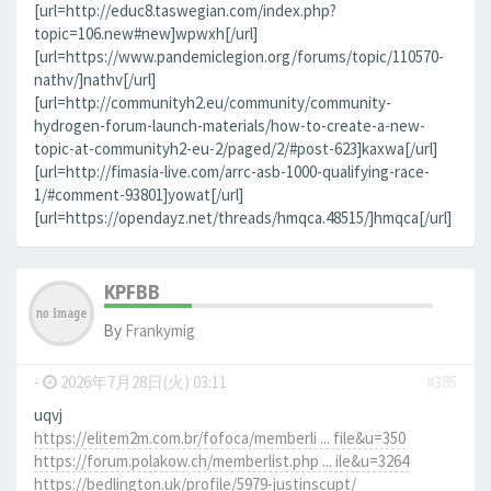
[url=http://educ8.taswegian.com/index.php?
topic=106.new#new]wpwxh[/url]
[url=https://www.pandemiclegion.org/forums/topic/110570-
nathv/]nathv[/url]
[url=http://communityh2.eu/community/community-
hydrogen-forum-launch-materials/how-to-create-a-new-
topic-at-communityh2-eu-2/paged/2/#post-623]kaxwa[/url]
[url=http://fimasia-live.com/arrc-asb-1000-qualifying-race-
1/#comment-93801]yowat[/url]
[url=https://opendayz.net/threads/hmqca.48515/]hmqca[/url]
KPFBB
By
Frankymig
-
2026年7月28日(火) 03:11
#385
uqvj
https://elitem2m.com.br/fofoca/memberli ... file&u=350
https://forum.polakow.ch/memberlist.php ... ile&u=3264
https://bedlington.uk/profile/5979-justinscupt/