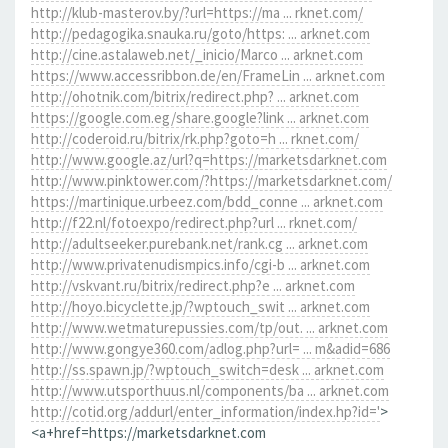
http://klub-masterov.by/?url=https://ma ... rknet.com/
http://pedagogika.snauka.ru/goto/https: ... arknet.com
http://cine.astalaweb.net/_inicio/Marco ... arknet.com
https://www.accessribbon.de/en/FrameLin ... arknet.com
http://ohotnik.com/bitrix/redirect.php? ... arknet.com
https://google.com.eg/share.google?link ... arknet.com
http://coderoid.ru/bitrix/rk.php?goto=h ... rknet.com/
http://www.google.az/url?q=https://marketsdarknet.com
http://www.pinktower.com/?https://marketsdarknet.com/
https://martinique.urbeez.com/bdd_conne ... arknet.com
http://f22.nl/fotoexpo/redirect.php?url ... rknet.com/
http://adultseeker.purebank.net/rank.cg ... arknet.com
http://www.privatenudismpics.info/cgi-b ... arknet.com
http://vskvant.ru/bitrix/redirect.php?e ... arknet.com
http://hoyo.bicyclette.jp/?wptouch_swit ... arknet.com
http://www.wetmaturepussies.com/tp/out. ... arknet.com
http://www.gongye360.com/adlog.php?url= ... m&adid=686
http://ss.spawn.jp/?wptouch_switch=desk ... arknet.com
http://www.utsporthuus.nl/components/ba ... arknet.com
http://cotid.org/addurl/enter_information/index.hp?id='
>
<a+href=https://marketsdarknet.com