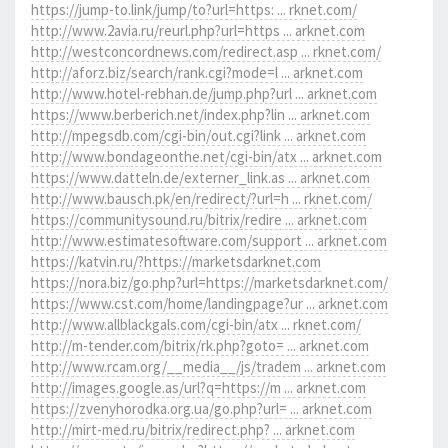
https://jump-to.link/jump/to?url=https: ... rknet.com/
http://www.2avia.ru/reurl.php?url=https ... arknet.com
http://westconcordnews.com/redirect.asp ... rknet.com/
http://aforz.biz/search/rank.cgi?mode=l ... arknet.com
http://www.hotel-rebhan.de/jump.php?url ... arknet.com
https://www.berberich.net/index.php?lin ... arknet.com
http://mpegsdb.com/cgi-bin/out.cgi?link ... arknet.com
http://www.bondageonthe.net/cgi-bin/atx ... arknet.com
https://www.datteln.de/externer_link.as ... arknet.com
http://www.bausch.pk/en/redirect/?url=h ... rknet.com/
https://communitysound.ru/bitrix/redire ... arknet.com
http://www.estimatesoftware.com/support ... arknet.com
https://katvin.ru/?https://marketsdarknet.com
https://nora.biz/go.php?url=https://marketsdarknet.com/
https://www.cst.com/home/landingpage?ur ... arknet.com
http://www.allblackgals.com/cgi-bin/atx ... rknet.com/
http://m-tender.com/bitrix/rk.php?goto= ... arknet.com
http://www.rcam.org/__media__/js/tradem ... arknet.com
http://images.google.as/url?q=https://m ... arknet.com
https://zvenyhorodka.org.ua/go.php?url= ... arknet.com
http://mirt-med.ru/bitrix/redirect.php? ... arknet.com