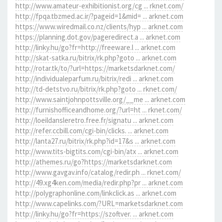
http://www.amateur-exhibitionist.org/cg ... rknet.com/
http://fpqa.tbzmed.ac.ir/?pageid=1&mid= ... arknet.com
https://www.wiredmail.co.nz/clients/hyp ... arknet.com
https://planning.dot.gov/pageredirect.a ... arknet.com
http://linky.hu/go?fr=http://freeware.l ... arknet.com
http://skat-satka.ru/bitrix/rk.php?goto ... arknet.com
http://rotar.tk/to/?url=https://marketsdarknet.com/
http://individualeparfum.ru/bitrix/redi ... arknet.com
http://td-detstvo.ru/bitrix/rk.php?goto ... rknet.com/
http://www.saintjohnpottsville.org/__me ... arknet.com
http://furnishofficeandhome.org/?url=ht ... rknet.com/
http://loeildansleretro.free.fr/signatu ... arknet.com
http://refer.ccbill.com/cgi-bin/clicks. ... arknet.com
http://lanta27.ru/bitrix/rk.php?id=17&s ... arknet.com
http://www.tits-bigtits.com/cgi-bin/atx ... arknet.com
http://athemes.ru/go?https://marketsdarknet.com
http://www.gavgav.info/catalog/redir.ph ... rknet.com/
http://49.xg4ken.com/media/redir.php?pr ... arknet.com
http://polygraphonline.com/linkclick.as ... arknet.com
http://www.capelinks.com/?URL=marketsdarknet.com
http://linky.hu/go?fr=https://szoftver. ... arknet.com