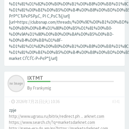
%D1%81%D1%82%D0%B0%D0%B1%D0%B8%D0%BB%D1%8
%D1%81%D0%BE%D0%B5%D0%B4%D0%B8%D0%BD%D0%B5%D
РґР°СЂРєРЅРµС‚ РІ С‚РѕСЂ[/url]
[url=https://clubsnap.com/threads/%D0%9E%D0%B1%
%D0%B0%D0%B4%D1%80%D0%B5%D1%81%D0%B0-
%D0%9A%D1%80%D0%B0%D0%BA%D0%B5%D0%BD-
%D0%B4%D0%BB%D1%8F-
%D1%81%D1%82%D0%B0%D0%B1%D0%B8%D0%BB%D1%8
%D1%81%D0%BE%D0%B5%D0%B4%D0%B8%D0%BD%D0%B5%D0
market СЃСЃС‹Р»РєР°[/url]
IXTMT
By
Frankymig
-
2026年7月21日(火) 10:36
#341
zpje
http://www.ugrasu.ru/bitrix/redirect.ph ... arknet.com
https://www.search.ch/?q=marketsdarknet.com
http://game-era.do.am/go?https://marketsdarknet.com