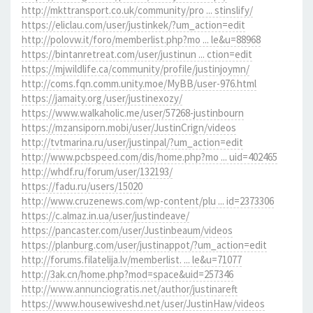
http://mkttransport.co.uk/community/pro ... stinslify/
https://eliclau.com/user/justinkek/?um_action=edit
http://polovw.it/foro/memberlist.php?mo ... le&u=88968
https://bintanretreat.com/user/justinun ... ction=edit
https://mjwildlife.ca/community/profile/justinjoymn/
http://coms.fqn.comm.unity.moe/MyBB/user-976.html
https://jamaity.org/user/justinexozy/
https://www.walkaholic.me/user/57268-justinbourn
https://mzansiporn.mobi/user/JustinCrign/videos
http://tvtmarina.ru/user/justinpal/?um_action=edit
http://www.pcbspeed.com/dis/home.php?mo ... uid=402465
http://whdf.ru/forum/user/132193/
https://fadu.ru/users/15020
http://www.cruzenews.com/wp-content/plu ... id=2373306
https://c.almaz.in.ua/user/justindeave/
https://pancaster.com/user/Justinbeaum/videos
https://planburg.com/user/justinappot/?um_action=edit
http://forums.filatelija.lv/memberlist. ... le&u=71077
http://3ak.cn/home.php?mod=space&uid=257346
http://www.annunciogratis.net/author/justinareft
https://www.housewiveshd.net/user/JustinHaw/videos