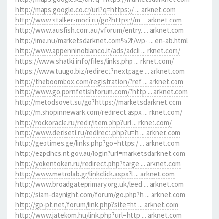
http://maps.google.co.cr/url?q=https:// ... arknet.com
http://www.stalker-modi.ru/go?https://m ... arknet.com
http://www.ausfish.com.au/vforum/entry. ... arknet.com
http://ime.nu/marketsdarknet.com%2f/wp- ... en-ab.html
http://www.appenninobianco.it/ads/adcli ... rknet.com/
https://www.shatki.info/files/links.php ... rknet.com/
https://www.tuugo.biz/redirect?nextpage ... arknet.com
http://theboombox.com/registration/?ref ... arknet.com
http://www.go.pornfetishforum.com/?http ... arknet.com
http://metodsovet.su/go?https://marketsdarknet.com
http://m.shopinnewark.com/redirect.aspx ... rknet.com/
http://rockoracle.ru/redir/item.php?url ... rknet.com/
http://www.detiseti.ru/redirect.php?u=h ... arknet.com
http://geotimes.ge/links.php?go=https:/ ... arknet.com
http://ezpdhcs.nt.gov.au/login?url=marketsdarknet.com
http://yokentoken.ru/redirect.php?targe ... arknet.com
http://www.metrolab.gr/linkclick.aspx?l ... arknet.com
http://www.broadgateprimary.org.uk/leed ... arknet.com
http://siam-daynight.com/forum/go.php?h ... arknet.com
http://gp-pt.net/forum/link.php?site=ht ... arknet.com
http://www.jatekom.hu/link.php?url=http ... arknet.com