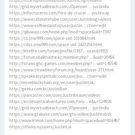
https://mzansiporn.mobi/user/JustinCrign/videos
http://grid.myvirtualbeach.com/JOpensim ... -justindix
https://infocruceros.com/foro-de-crucer ... -justincap
https://www.ultimatetube.com/user/Justinbag/videos
https://www.esffriesland.nl/user/justin ... ction=edit
https://qiluwuyi.com/home.php?mod=space&uid=7397
https://cs.snw999.com/space-uid-101084.html
https://cdss.snw999.com/space-uid-2423256.html
https://kitelife.com/forum/profile/1367 ... usasdz692/
https://forum.vbalkhashe.kz/member.php? ... &uid=20456
http://forums.ghc-games.com/member.php? ... uid=145545
https://www.strawberryforum.org/board/user-273.html
http://speakeasyspiritsllc.com/user/jus ... ction=edit
http://moveblockchain.org/en/user/justintok/
http://geeka.com.br/JustinBon
https://pancaster.com/user/Justinbeaum/videos
https://ecclesiasticalventures.com/foru ... e&u=124926
http://grid.myvirtualbeach.com/JOpensim ... -justindix
https://www.gtabase.com/user/gta-online/justinrobzk
http://www.ktmoli.com/home.php?mod=space&uid=916467
https://rifoms.ru/users/JustinLal