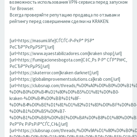
возможность использования VPN-сервиса перед запуском
Tor Browser.
Всегда проверяйте репутацию продавца по отзывам и
рейтингу перед совершением сделки на KRAKEN.
[url=https://masumi.life]СЃСЃС‹Р»РєР° РЅР°
РєСЂР°РєРµРЅР°[/url]
[url=https://www.ayaestabilizadores.com]kraken shop[/url]
[url=https://fumigacionesbogota.com]С‡С‚Рѕ Р·Р° СЃР°Р№С‚
РєСЂР°РєРµРЅ[/url]
[url=https://skaterror.com]kraken darknet[/url]
[url=https://globalimprovementsolutions.ca]krab com[/url]
[url=https://clubsnap.com/threads/%D0%A0%D0%B0%D0%
%D0%B0%D0%B4%D1%80%D0%B5%D1%81%D0%B0-
kraken-%D0%B4%D0%BB%D1%8F-
%D0%B4%D0%BE%D1%81%D1%82%D1%83%D0%BF%D0%B0
%D0%B1%D0%B5%D0%B7-
%D0%B1%D0%BB%D0%BE%D0%BA%D0%B8%D1%80%D0%BE%D
РєР°Рє РїРѕРїР°СЃС‚СЊ[/url]
[url=https://clubsnap.com/threads/%D0%9A%D1%80%D0%
%D0%94%D0%B0%D1%80%D0%BA%D0%BD%D0%B5%D1%82