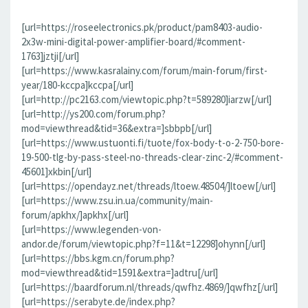
[url=https://roseelectronics.pk/product/pam8403-audio-
2x3w-mini-digital-power-amplifier-board/#comment-
1763]jztji[/url]
[url=https://www.kasralainy.com/forum/main-forum/first-
year/180-kccpa]kccpa[/url]
[url=http://pc2163.com/viewtopic.php?t=589280]iarzw[/url]
[url=http://ys200.com/forum.php?
mod=viewthread&tid=36&extra=]sbbpb[/url]
[url=https://www.ustuonti.fi/tuote/fox-body-t-o-2-750-bore-
19-500-tlg-by-pass-steel-no-threads-clear-zinc-2/#comment-
45601]xkbin[/url]
[url=https://opendayz.net/threads/ltoew.48504/]ltoew[/url]
[url=https://www.zsu.in.ua/community/main-
forum/apkhx/]apkhx[/url]
[url=https://www.legenden-von-
andor.de/forum/viewtopic.php?f=11&t=12298]ohynn[/url]
[url=https://bbs.kgm.cn/forum.php?
mod=viewthread&tid=1591&extra=]adtru[/url]
[url=https://baardforum.nl/threads/qwfhz.4869/]qwfhz[/url]
[url=https://serabyte.de/index.php?