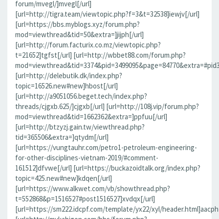
forum/mvegl/]mvegl[/url]
[url=http://tigra.team/viewtopic.php?f=3&t=32538]iewjv[/url]
[url=https://bbs.myblogs.xyz/forum.php?
mod=viewthread&tid=50&extra=]jijph[/url]
[url=http://forum.facturix.co.mz/viewtopic.php?
t=21652]tgfst[/url] [url=http://wbbet88.com/forum.php?
mod=viewthread&tid=3374&pid=3499095&page=84770&extra=#pid349
[url=http://delebutik.dk/index.php?
topic=16526.new#new]hbost[/url]
[url=http://a9051056.beget.tech/index.php?
threads/cjgxb.625/]cjgxb[/url] [url=http://108j.vip/forum.php?
mod=viewthread&tid=1662362&extra=]ppfuu[/url]
[url=http://btzyzj.gain.tw/viewthread.php?
tid=365506&extra=]qtydm[/url]
[url=https://vungtauhr.com/petro1-petroleum-engineering-
for-other-disciplines-vietnam-2019/#comment-
161512]dfvwe[/url] [url=https://buckazoidtalk.org/index.php?
topic=425.new#new]kdqen[/url]
[url=https://www.alkwet.com/vb/showthread.php?
t=552868&p=1516527#post1516527]xvdqx[/url]
[url=https://sm222.idcpf.com/template/yx22/xyl/header.html]aacph[