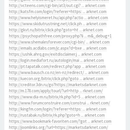
http://vcteens.com/cgi-bin/at3/out.cgi? ... arknet.com
http://katsfm.com/login/?referer=https: ... arknet.com
http://www.helyismeret.hu/api.php?actio ... arknet.com
https://www.skidutrustning.net/click.ph ... arknet.com
http://gkvt.ru/bitrix/click.php?goto=ht ... arknet.com
https://psychopathfree.com/proxy.php?li ... m&_debug=1
http://www.shemalesforever.com/cgi-bin/ ... arknet.com
http://emails.acdlabs.com/jc.aspx?d=bxe ... arknet.com
https://ushik.ahrq.gov/exitdisclaimer.j ... arknet.com
http://login.mediafort.ru/autologin/mai ... arknet.com
http://pt.tapatalk.com/redirect.php?app ... arknet.com
http://www.bausch.co.nz/en-nz/redirect/ ... arknet.com
http://iuecon.org/bitrix/click.php?goto ... arknet.com
http://creditor.3dn.ru/go?https://marketsdarknet.com
http://m.17ll.com/apply/tourl/?url=http ... rknet.com/
https://www.dia-m.ru/bitrix/rk.php?id=5 ... arknet.com
http://www.forumconstruire.com/construi ... rknet.com/
http://kingfm.com/login/?referer=https: ... arknet.com
http://rustabak.ru/bitrix/rk.php?goto=h ... arknet.com
https://www.bookmark-favoriten.com/?got ... arknet.com
http://joomlinks.org/?url=https://marketsdarknet.com/