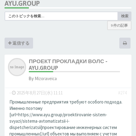
AYU.GROUP
検索
9 件の記事
返信する
ПРОЕКТ ПРОКЛАДКИ ВОЛС -
AYU.GROUP
By
Mizoraveica
-
2025年8月27日(水) 11:11
#274
Промышленные предприятия требуют особого подхода.
Именно поэтому
[url=https://www.ayu.group/proektirovanie-sistem-
svyazi/sistema-avtomatizatsii-i-
dispetcherizatsii]проектирование инженерных систем
промышленных[/url] объектов мы выполняем с учетом