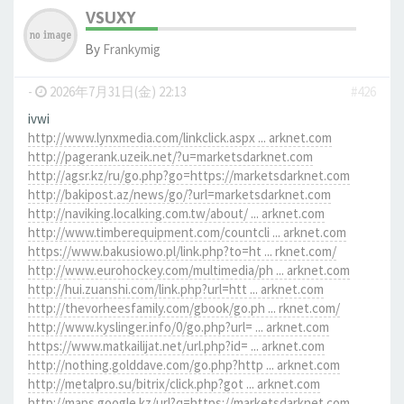
VSUXY
By
Frankymig
-
2026年7月31日(金) 22:13
#426
ivwi
http://www.lynxmedia.com/linkclick.aspx ... arknet.com
http://pagerank.uzeik.net/?u=marketsdarknet.com
http://agsr.kz/ru/go.php?go=https://marketsdarknet.com
http://bakipost.az/news/go/?url=marketsdarknet.com
http://naviking.localking.com.tw/about/ ... arknet.com
http://www.timberequipment.com/countcli ... arknet.com
https://www.bakusiowo.pl/link.php?to=ht ... rknet.com/
http://www.eurohockey.com/multimedia/ph ... arknet.com
http://hui.zuanshi.com/link.php?url=htt ... arknet.com
http://thevorheesfamily.com/gbook/go.ph ... rknet.com/
http://www.kyslinger.info/0/go.php?url= ... arknet.com
https://www.matkailijat.net/url.php?id= ... arknet.com
http://nothing.golddave.com/go.php?http ... arknet.com
http://metalpro.su/bitrix/click.php?got ... arknet.com
http://maps.google.kz/url?q=https://marketsdarknet.com