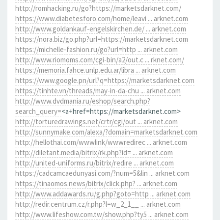
http://romhacking.ru/go?https://marketsdarknet.com/
https://www.diabetesforo.com/home/leavi ... arknet.com
http://www.goldankauf-engelskirchen.de/ ... arknet.com
https://nora.biz/go.php?url=https://marketsdarknet.com
https://michelle-fashion.ru/go?url=http ... arknet.com
http://www.riomoms.com/cgi-bin/a2/out.c ... rknet.com/
https://memoria.fahce.unlp.edu.ar/libra ... arknet.com
https://www.google.pn/url?q=https://marketsdarknet.com
https://tinhte.vn/threads/may-in-da-chu ... arknet.com
http://www.dvdmania.ru/eshop/search.php?
search_query=
<a+href=https://marketsdarknet.com>
http://torturedrawings.net/crtr/cgi/out ... arknet.com
http://sunnymake.com/alexa/?domain=marketsdarknet.com
http://hellothai.com/wwwlink/wwwredirec ... arknet.com
http://diletant.media/bitrix/rk.php?id= ... arknet.com
http://united-uniforms.ru/bitrix/redire ... arknet.com
https://cadcamcaedunyasi.com/?num=5&lin ... arknet.com
https://tinaomos.news/bitrix/click.php? ... arknet.com
http://www.addawards.ru/g.php?goto=http ... arknet.com
http://redir.centrum.cz/r.php?l=w_2_1__ ... arknet.com
http://www.lifeshow.com.tw/show.php?ty5 ... arknet.com