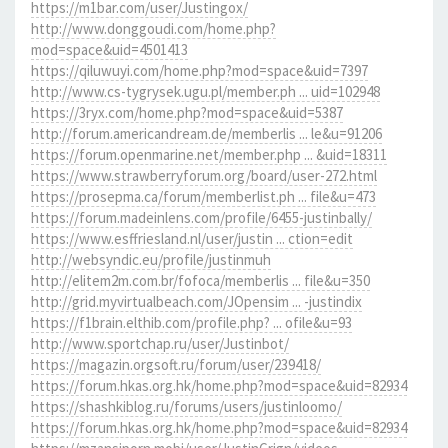
https://m1bar.com/user/Justingox/
http://www.donggoudi.com/home.php?
mod=space&uid=4501413
https://qiluwuyi.com/home.php?mod=space&uid=7397
http://www.cs-tygrysek.ugu.pl/member.ph ... uid=102948
https://3ryx.com/home.php?mod=space&uid=5387
http://forum.americandream.de/memberlis ... le&u=91206
https://forum.openmarine.net/member.php ... &uid=18311
https://www.strawberryforum.org/board/user-272.html
https://prosepma.ca/forum/memberlist.ph ... file&u=473
https://forum.madeinlens.com/profile/6455-justinbally/
https://www.esffriesland.nl/user/justin ... ction=edit
http://websyndic.eu/profile/justinmuh
http://elitem2m.com.br/fofoca/memberlis ... file&u=350
http://grid.myvirtualbeach.com/JOpensim ... -justindix
https://f1brain.elthib.com/profile.php? ... ofile&u=93
http://www.sportchap.ru/user/Justinbot/
https://magazin.orgsoft.ru/forum/user/239418/
https://forum.hkas.org.hk/home.php?mod=space&uid=82934
https://shashkiblog.ru/forums/users/justinloomo/
https://forum.hkas.org.hk/home.php?mod=space&uid=82934