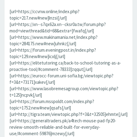
[url=https://ccvnw.online/index.php?
topic=217.new#new]lnzsi[/url]
[url=https://xn--s7qx62a.xn--cksr0a.tw/forum.php?
mod=viewthread&tid=68&extra=]fwafq[/url]
[url=https://www.makinamania.net/index.php?
topic=284175.new#new]uhnkz[/url]
[url=https://forum.eveningpost.in/index.php?
topic=129.new#new]icxlj[/url]
[url=https://elitetutoring.ca/back-to-school-tutoring-as-a-
proactive-tool/#comment-78333]zqqut[/url]
[url=https://eurocc-forum.uni-sofia.bg/viewtopic.php?
f=3&t=73171]xakev[/url]
[url=https://www.lasobremesagroup.com/viewtopic.php?
t=125]ncpvk[/url]
[url=https://forum.msspoldt.com/index.php?
topic=1752.new#new]qsafs[/url]
[url=http://tigra.team/viewtopic.php?f=3&t=32505]ehmte[/url]
[url=https://generaltraders.pk/a4tech-mouse-pad-fp20-
review-smooth-reliable-and-built-for-everyday-
use/#comment-59876]mzewy[/url]