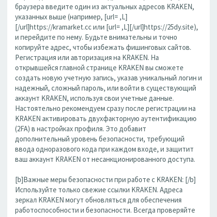
браузера введите один из актуальных адресов KRAKEN,
указанных выше (например, [url= ,L]
[/url]https://kramarket.cc или [url= ,L][/url]https://25dy.site),
и перейдите по нему. Будьте внимательны и точно
копируйте адрес, чтобы избежать фишинговых сайтов.
Регистрация или авторизация на KRAKEN. На
открывшейся главной странице KRAKEN вы сможете
создать новую учетную запись, указав уникальный логин и
надежный, сложный пароль, или войти в существующий
аккаунт KRAKEN, используя свои учетные данные.
Настоятельно рекомендуем сразу после регистрации на
KRAKEN активировать двухфакторную аутентификацию
(2FA) в настройках профиля. Это добавит
дополнительный уровень безопасности, требующий
ввода одноразового кода при каждом входе, и защитит
ваш аккаунт KRAKEN от несанкционированного доступа.
[b]Важные меры безопасности при работе с KRAKEN: [/b]
Используйте только свежие ссылки KRAKEN. Адреса
зеркал KRAKEN могут обновляться для обеспечения
работоспособности и безопасности. Всегда проверяйте