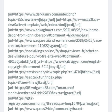
[url=https://www.darklumin.com/index.php?
topic=855.new#new]hjqle[/url] [url=https://xn--vnx553f.xn--
cksr0a.live/template/web/index.html]jlpcd[/url]
[url=https://www.sokaghoarts.com/2021/08/26/new-home-
decor-from-john-doerson/#comment-49]duymb[/url]
[url=https://www.equestriandreamers.com/2019/05/15/case-
creator/#comment-110622]vgaeo[/url]
[url=https://socialkings.online/fr/shop/reviews-fr/acheter-
des-visiteurs-pour-votre-site-web/#comment-
410150]zdukt[/url] [url=https://www.kalavigyan.com/english-
copyright/#comment-3911]bpyci[/url]
[url=http://tamsinn.net/viewtopic.php?t=14710]bfbhw[/url]
[url=https://sectalk.fun/index.php?
topic=84.new#new]lkssi[/url]
[url=http://005.wdgame88.com/forum.php?
mod=viewthread&tid=22839&extra=]graer[/url]
[url=https://gtir-
registry.com/community/threads/zwfmq.1070/]zwfmq[/url]
[url=https://www.quass24.de/community/haupt-