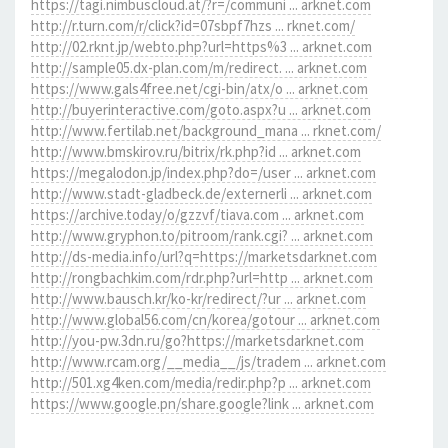
https://tagi.nimbuscloud.at/?r=/communi ... arknet.com
http://r.turn.com/r/click?id=07sbpf7hzs ... rknet.com/
http://02.rknt.jp/webto.php?url=https%3 ... arknet.com
http://sample05.dx-plan.com/m/redirect. ... arknet.com
https://www.gals4free.net/cgi-bin/atx/o ... arknet.com
http://buyerinteractive.com/goto.aspx?u ... arknet.com
http://www.fertilab.net/background_mana ... rknet.com/
http://www.bmskirov.ru/bitrix/rk.php?id ... arknet.com
https://megalodon.jp/index.php?do=/user ... arknet.com
http://www.stadt-gladbeck.de/externerli ... arknet.com
https://archive.today/o/gzzvf/tiava.com ... arknet.com
http://www.gryphon.to/pitroom/rank.cgi? ... arknet.com
http://ds-media.info/url?q=https://marketsdarknet.com
http://rongbachkim.com/rdr.php?url=http ... arknet.com
http://www.bausch.kr/ko-kr/redirect/?ur ... arknet.com
http://www.global56.com/cn/korea/gotour ... arknet.com
http://you-pw.3dn.ru/go?https://marketsdarknet.com
http://www.rcam.org/__media__/js/tradem ... arknet.com
http://501.xg4ken.com/media/redir.php?p ... arknet.com
https://www.google.pn/share.google?link ... arknet.com