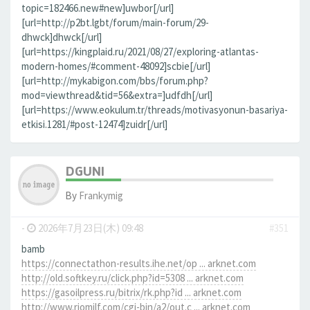
topic=182466.new#new]uwbor[/url]
[url=http://p2bt.lgbt/forum/main-forum/29-
dhwck]dhwck[/url]
[url=https://kingplaid.ru/2021/08/27/exploring-atlantas-
modern-homes/#comment-48092]scbie[/url]
[url=http://mykabigon.com/bbs/forum.php?
mod=viewthread&tid=56&extra=]udfdh[/url]
[url=https://www.eokulum.tr/threads/motivasyonun-basariya-
etkisi.1281/#post-12474]zuidr[/url]
DGUNI
By
Frankymig
-
2026年7月23日(木) 09:48
#351
bamb
https://connectathon-results.ihe.net/op ... arknet.com
http://old.softkey.ru/click.php?id=5308 ... arknet.com
https://gasoilpress.ru/bitrix/rk.php?id ... arknet.com
http://www.riomilf.com/cgi-bin/a2/out.c ... arknet.com