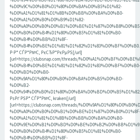
%D0%9C%D0%B0%D1%80%D0%BA%D0%B5%D1%82-
%D0%A1%D1%81%D1%8B%D0%BB%D0%BA%D0%B0-
%D0%A1%D0%B0%D0%B9%D1%82-
%D0%A0%D0%B0%D0%B1%D0%BE%D1%87%D0%B8%D0%B5
%D0%B0%D0%B4%D1%80%D0%B5%D1%81%D0%B0-
%D0%B4%D0%BB%D1%8F-
%D0%B4%D0%BE%D1%81%D1%82%D1%83%D0%BF%D0%B0.186
Р·Р° СЃР°Р№С‚ РєСЂР°РєРµРЅ[/url]
[url=https://clubsnap.com/threads/%D0%A1%D0%BF%D0
%D0%B4%D0%BE%D1%81%D1%82%D1%83%D0%BF%D0%B0
%D0%BD%D0%B0-
%D0%9A%D1%80%D0%B0%D0%BA%D0%B5%D0%BD-
%D0%B2-
%D0%94%D0%B0%D1%80%D0%BA%D0%BD%D0%B5%D1%82.18
РѕРґ РЅР° СЃР°Р№С‚ kraken[/url]
[url=https://clubsnap.com/threads/%D0%9A%D1%80%D0%
%D0%A0%D0%B0%D0%B1%D0%BE%D1%87%D0%B0%D1%8F
%D0%A1%D1%81%D1%8B%D0%BB%D0%BA%D0%B0-
%D0%9E%D0%B1%D0%BD%D0%BE%D0%B2%D0%BB%D1%9
%D0%B0%D0%B4%D1%80%D0%B5%D1%81%D0%B0-
%D0%B4%D0%BB%D1%8F-