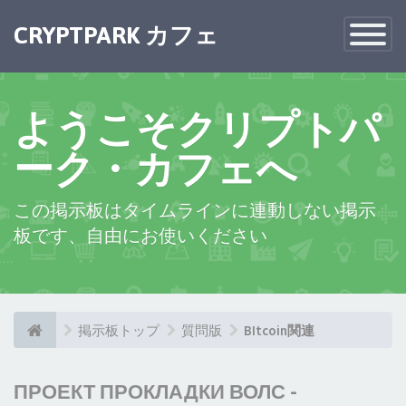
CRYPTPARK カフェ
Toggle
Navigatio
ようこそクリプトパ
ーク・カフェへ
この掲示板はタイムラインに連動しない掲示
板です、自由にお使いください
掲示板トップ
質問版
BItcoin関連
ПРОЕКТ ПРОКЛАДКИ ВОЛС -