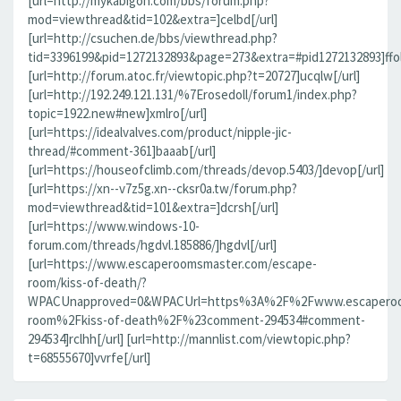
[url=http://mykabigon.com/bbs/forum.php?
mod=viewthread&tid=102&extra=]celbd[/url]
[url=http://csuchen.de/bbs/viewthread.php?
tid=3396199&pid=1272132893&page=273&extra=#pid1272132893]ffolv
[url=http://forum.atoc.fr/viewtopic.php?t=20727]ucqlw[/url]
[url=http://192.249.121.131/%7Erosedoll/forum1/index.php?
topic=1922.new#new]xmlro[/url]
[url=https://idealvalves.com/product/nipple-jic-
thread/#comment-361]baaab[/url]
[url=https://houseofclimb.com/threads/devop.5403/]devop[/url]
[url=https://xn--v7z5g.xn--cksr0a.tw/forum.php?
mod=viewthread&tid=101&extra=]dcrsh[/url]
[url=https://www.windows-10-
forum.com/threads/hgdvl.185886/]hgdvl[/url]
[url=https://www.escaperoomsmaster.com/escape-
room/kiss-of-death/?
WPACUnapproved=0&WPACUrl=https%3A%2F%2Fwww.escaperoo
room%2Fkiss-of-death%2F%23comment-294534#comment-
294534]rclhh[/url] [url=http://mannlist.com/viewtopic.php?
t=68555670]vvrfe[/url]