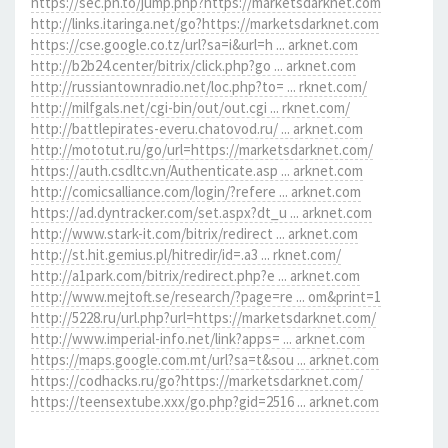
https://sec.pn.to/jump.php?https://marketsdarknet.com
http://links.itaringa.net/go?https://marketsdarknet.com
https://cse.google.co.tz/url?sa=i&url=h ... arknet.com
http://b2b24.center/bitrix/click.php?go ... arknet.com
http://russiantownradio.net/loc.php?to= ... rknet.com/
http://milfgals.net/cgi-bin/out/out.cgi ... rknet.com/
http://battlepirates-everu.chatovod.ru/ ... arknet.com
http://mototut.ru/go/url=https://marketsdarknet.com/
https://auth.csdltc.vn/Authenticate.asp ... arknet.com
http://comicsalliance.com/login/?refere ... arknet.com
https://ad.dyntracker.com/set.aspx?dt_u ... arknet.com
http://www.stark-it.com/bitrix/redirect ... arknet.com
http://st.hit.gemius.pl/hitredir/id=.a3 ... rknet.com/
http://a1park.com/bitrix/redirect.php?e ... arknet.com
http://www.mejtoft.se/research/?page=re ... om&print=1
http://5228.ru/url.php?url=https://marketsdarknet.com/
http://www.imperial-info.net/link?apps= ... arknet.com
https://maps.google.com.mt/url?sa=t&sou ... arknet.com
https://codhacks.ru/go?https://marketsdarknet.com/
https://teensextube.xxx/go.php?gid=2516 ... arknet.com