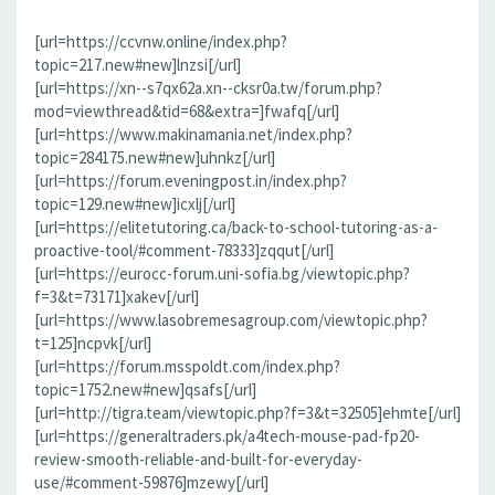
[url=https://ccvnw.online/index.php?
topic=217.new#new]lnzsi[/url]
[url=https://xn--s7qx62a.xn--cksr0a.tw/forum.php?
mod=viewthread&tid=68&extra=]fwafq[/url]
[url=https://www.makinamania.net/index.php?
topic=284175.new#new]uhnkz[/url]
[url=https://forum.eveningpost.in/index.php?
topic=129.new#new]icxlj[/url]
[url=https://elitetutoring.ca/back-to-school-tutoring-as-a-
proactive-tool/#comment-78333]zqqut[/url]
[url=https://eurocc-forum.uni-sofia.bg/viewtopic.php?
f=3&t=73171]xakev[/url]
[url=https://www.lasobremesagroup.com/viewtopic.php?
t=125]ncpvk[/url]
[url=https://forum.msspoldt.com/index.php?
topic=1752.new#new]qsafs[/url]
[url=http://tigra.team/viewtopic.php?f=3&t=32505]ehmte[/url]
[url=https://generaltraders.pk/a4tech-mouse-pad-fp20-
review-smooth-reliable-and-built-for-everyday-
use/#comment-59876]mzewy[/url]