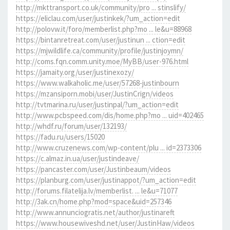
http://mkttransport.co.uk/community/pro ... stinslify/
https://eliclau.com/user/justinkek/?um_action=edit
http://polovw.it/foro/memberlist.php?mo ... le&u=88968
https://bintanretreat.com/user/justinun ... ction=edit
https://mjwildlife.ca/community/profile/justinjoymn/
http://coms.fqn.comm.unity.moe/MyBB/user-976.html
https://jamaity.org/user/justinexozy/
https://www.walkaholic.me/user/57268-justinbourn
https://mzansiporn.mobi/user/JustinCrign/videos
http://tvtmarina.ru/user/justinpal/?um_action=edit
http://www.pcbspeed.com/dis/home.php?mo ... uid=402465
http://whdf.ru/forum/user/132193/
https://fadu.ru/users/15020
http://www.cruzenews.com/wp-content/plu ... id=2373306
https://c.almaz.in.ua/user/justindeave/
https://pancaster.com/user/Justinbeaum/videos
https://planburg.com/user/justinappot/?um_action=edit
http://forums.filatelija.lv/memberlist. ... le&u=71077
http://3ak.cn/home.php?mod=space&uid=257346
http://www.annunciogratis.net/author/justinareft
https://www.housewiveshd.net/user/JustinHaw/videos