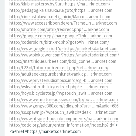
http://klub-masterov.by/?url=https://ma ... rknet.com/
http://pedagogika.snauka.ru/goto/https: ... arknet.com
http://cine.astalaweb.net/_inicio/Marco ... arknet.com
https://www.accessribbon.de/en/FrameLin ... arknet.com
http://ohotnik.com/bitrix/redirect.php? ... arknet.com
https://google.com.eg/share.google?link ... arknet.com
http://coderoid.ru/bitrix/rk.php?goto=h ... rknet.com/
http://www.google.az/url?q=https://marketsdarknet.com
http://www.pinktower.com/?https://marketsdarknet.com/
https://martinique.urbeez.com/bdd_conne ... arknet.com
http://f22.nl/fotoexpo/redirect.php?url ... rknet.com/
http://adultseeker.purebank.net/rank.cg ... arknet.com
http://www.privatenudismpics.info/cgi-b ... arknet.com
http://vskvant.ru/bitrix/redirect.php?e ... arknet.com
http://hoyo.bicyclette.jp/?wptouch_swit ... arknet.com
http://www.wetmaturepussies.com/tp/out. ... arknet.com
http://www.gongye360.com/adlog.php?url= ... m&adid=686
http://ss.spawn.jp/?wptouch_switch=desk ... arknet.com
http://www.utsporthuus.nl/components/ba ... arknet.com
http://cotid.org/addurl/enter_information/index.hp?id='
>
<a+href=https://marketsdarknet.com