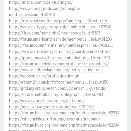
https://m1bar.com/user/Justingox/
http://www.donggoudi.com/home.php?
mod=space&uid=4501413
https://qiluwuyi.com/home.php?mod=space&uid=7397
http://www.cs-tygrysek.ugu.pl/member.ph ... uid=102948
https://3ryx.com/home.php?mod=space&uid=5387
http://forum.americandream.de/memberlis ... le&u=91206
https://forum.openmarine.net/member.php ... &uid=18311
https://www.strawberryforum.org/board/user-272.html
https://prosepma.ca/forum/memberlist.ph ... file&u=473
https://forum.madeinlens.com/profile/6455-justinbally/
https://www.esffriesland.nl/user/justin ... ction=edit
http://websyndic.eu/profile/justinmuh
http://elitem2m.com.br/fofoca/memberlis ... file&u=350
http://grid.myvirtualbeach.com/JOpensim ... -justindix
https://f1brain.elthib.com/profile.php? ... ofile&u=93
http://www.sportchap.ru/user/Justinbot/
https://magazin.orgsoft.ru/forum/user/239418/
https://forum.hkas.org.hk/home.php?mod=space&uid=82934
https://shashkiblog.ru/forums/users/justinloomo/
https://forum.hkas.org.hk/home.php?mod=space&uid=82934