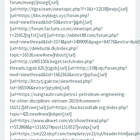
forum/mvegl/]mvegl[/url]
[url=http://tigra.team/viewtopic.php?f=3&t=32538]iewjv[/url]
[url=https://bbs.myblogs.xyz/forum.php?
mod=viewthread&tid=50&extra=]jijph[/url]
[url=http://forum.facturix.co.mz/viewtopic.php?
t=21652]tgfst[/url] [url=http://wbbet88.com/forum.php?
mod=viewthread&tid=3374&pid=3499095&page=84770&extra=#pid349
[url=http://delebutik.dk/index.php?
topic=16526.new#new]hbost[/url]
[url=http://a9051056.beget.tech/index.php?
threads/cjgxb.625/]cjgxb[/url] [url=http://108j.vip/forum.php?
mod=viewthread&tid=1662362&extra=]ppfuu[/url]
[url=http://btzyzj.gain.tw/viewthread.php?
tid=365506&extra=]qtydm[/url]
[url=https://vungtauhr.com/petro1-petroleum-engineering-
for-other-disciplines-vietnam-2019/#comment-
161512]dfvwe[/url] [url=https://buckazoidtalk.org/index.php?
topic=425.new#new]kdqen[/url]
[url=https://www.alkwet.com/vb/showthread.php?
t=552868&p=1516527#post1516527]xvdqx[/url]
[url=https://sm222.idcpf.com/template/yx22/xyl/header.html]aacph[