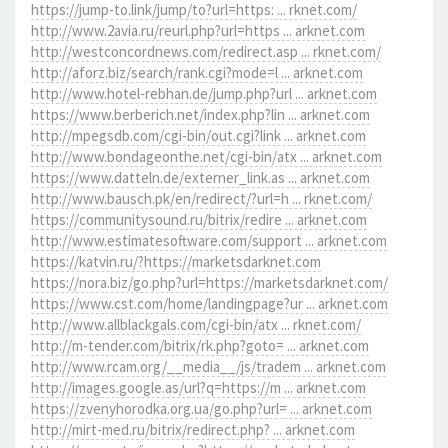
https://jump-to.link/jump/to?url=https: ... rknet.com/
http://www.2avia.ru/reurl.php?url=https ... arknet.com
http://westconcordnews.com/redirect.asp ... rknet.com/
http://aforz.biz/search/rank.cgi?mode=l ... arknet.com
http://www.hotel-rebhan.de/jump.php?url ... arknet.com
https://www.berberich.net/index.php?lin ... arknet.com
http://mpegsdb.com/cgi-bin/out.cgi?link ... arknet.com
http://www.bondageonthe.net/cgi-bin/atx ... arknet.com
https://www.datteln.de/externer_link.as ... arknet.com
http://www.bausch.pk/en/redirect/?url=h ... rknet.com/
https://communitysound.ru/bitrix/redire ... arknet.com
http://www.estimatesoftware.com/support ... arknet.com
https://katvin.ru/?https://marketsdarknet.com
https://nora.biz/go.php?url=https://marketsdarknet.com/
https://www.cst.com/home/landingpage?ur ... arknet.com
http://www.allblackgals.com/cgi-bin/atx ... rknet.com/
http://m-tender.com/bitrix/rk.php?goto= ... arknet.com
http://www.rcam.org/__media__/js/tradem ... arknet.com
http://images.google.as/url?q=https://m ... arknet.com
https://zvenyhorodka.org.ua/go.php?url= ... arknet.com
http://mirt-med.ru/bitrix/redirect.php? ... arknet.com