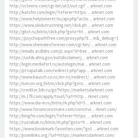
http://vcteens.com/cgi-bin/at3/out.cgi? ... arknet.com
http://katsfm.com/login/?referer=https: ... arknet.com
http://www.helyismeret.hu/api.php?actio ... arknet.com
https://www.skidutrustning.net/click.ph ... arknet.com
http://gkvt.ru/bitrix/click.php?goto=ht ... arknet.com
https://psychopathfree.com/proxy.php?li ... m&_debug=1
http://www.shemalesforever.com/cgi-bin/ ... arknet.com
http://emails.acdlabs.com/jc.aspx?d=bxe ... arknet.com
https://ushik.ahrq.gov/exitdisclaimer.j ... arknet.com
http://login.mediafort.ru/autologin/mai ... arknet.com
http://pt.tapatalk.com/redirect.php?app ... arknet.com
http://www.bausch.co.nz/en-nz/redirect/ ... arknet.com
http://iuecon.org/bitrix/click.php?goto ... arknet.com
http://creditor.3dn.ru/go?https://marketsdarknet.com
http://m.17ll.com/apply/tourl/?url=http ... rknet.com/
https://www.dia-m.ru/bitrix/rk.php?id=5 ... arknet.com
http://www.forumconstruire.com/construi ... rknet.com/
http://kingfm.com/login/?referer=https: ... arknet.com
http://rustabak.ru/bitrix/rk.php?goto=h ... arknet.com
https://www.bookmark-favoriten.com/?got ... arknet.com
http://joomlinks.org/?url=https://marketsdarknet.com/