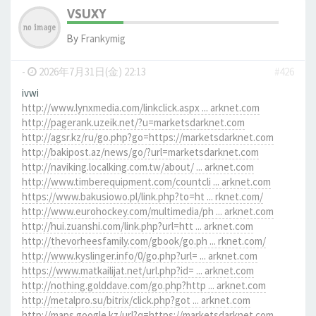
VSUXY
By
Frankymig
-
2026年7月31日(金) 22:13
#426
ivwi
http://www.lynxmedia.com/linkclick.aspx ... arknet.com
http://pagerank.uzeik.net/?u=marketsdarknet.com
http://agsr.kz/ru/go.php?go=https://marketsdarknet.com
http://bakipost.az/news/go/?url=marketsdarknet.com
http://naviking.localking.com.tw/about/ ... arknet.com
http://www.timberequipment.com/countcli ... arknet.com
https://www.bakusiowo.pl/link.php?to=ht ... rknet.com/
http://www.eurohockey.com/multimedia/ph ... arknet.com
http://hui.zuanshi.com/link.php?url=htt ... arknet.com
http://thevorheesfamily.com/gbook/go.ph ... rknet.com/
http://www.kyslinger.info/0/go.php?url= ... arknet.com
https://www.matkailijat.net/url.php?id= ... arknet.com
http://nothing.golddave.com/go.php?http ... arknet.com
http://metalpro.su/bitrix/click.php?got ... arknet.com
http://maps.google.kz/url?q=https://marketsdarknet.com