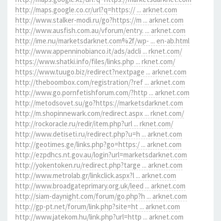
http://maps.google.co.cr/url?q=https:// ... arknet.com
http://www.stalker-modi.ru/go?https://m ... arknet.com
http://www.ausfish.com.au/vforum/entry. ... arknet.com
http://ime.nu/marketsdarknet.com%2f/wp- ... en-ab.html
http://www.appenninobianco.it/ads/adcli ... rknet.com/
https://www.shatki.info/files/links.php ... rknet.com/
https://www.tuugo.biz/redirect?nextpage ... arknet.com
http://theboombox.com/registration/?ref ... arknet.com
http://www.go.pornfetishforum.com/?http ... arknet.com
http://metodsovet.su/go?https://marketsdarknet.com
http://m.shopinnewark.com/redirect.aspx ... rknet.com/
http://rockoracle.ru/redir/item.php?url ... rknet.com/
http://www.detiseti.ru/redirect.php?u=h ... arknet.com
http://geotimes.ge/links.php?go=https:/ ... arknet.com
http://ezpdhcs.nt.gov.au/login?url=marketsdarknet.com
http://yokentoken.ru/redirect.php?targe ... arknet.com
http://www.metrolab.gr/linkclick.aspx?l ... arknet.com
http://www.broadgateprimary.org.uk/leed ... arknet.com
http://siam-daynight.com/forum/go.php?h ... arknet.com
http://gp-pt.net/forum/link.php?site=ht ... arknet.com
http://www.jatekom.hu/link.php?url=http ... arknet.com