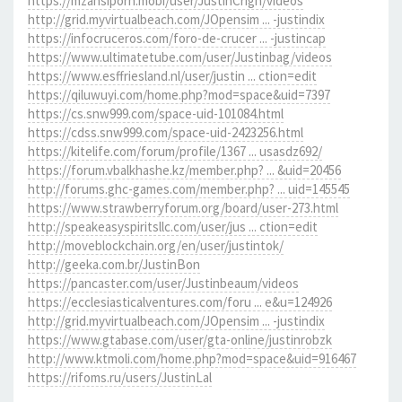
https://mzansiporn.mobi/user/JustinCrign/videos
http://grid.myvirtualbeach.com/JOpensim ... -justindix
https://infocruceros.com/foro-de-crucer ... -justincap
https://www.ultimatetube.com/user/Justinbag/videos
https://www.esffriesland.nl/user/justin ... ction=edit
https://qiluwuyi.com/home.php?mod=space&uid=7397
https://cs.snw999.com/space-uid-101084.html
https://cdss.snw999.com/space-uid-2423256.html
https://kitelife.com/forum/profile/1367 ... usasdz692/
https://forum.vbalkhashe.kz/member.php? ... &uid=20456
http://forums.ghc-games.com/member.php? ... uid=145545
https://www.strawberryforum.org/board/user-273.html
http://speakeasyspiritsllc.com/user/jus ... ction=edit
http://moveblockchain.org/en/user/justintok/
http://geeka.com.br/JustinBon
https://pancaster.com/user/Justinbeaum/videos
https://ecclesiasticalventures.com/foru ... e&u=124926
http://grid.myvirtualbeach.com/JOpensim ... -justindix
https://www.gtabase.com/user/gta-online/justinrobzk
http://www.ktmoli.com/home.php?mod=space&uid=916467
https://rifoms.ru/users/JustinLal