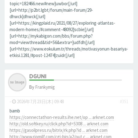
topic=182466.new#new]uwbor[/url]
[url=http://p2bt.lgbt/forum/main-forum/29-
dhwck]dhwck[/url]
[url=https://kingplaid.ru/2021/08/27/exploring-atlantas-
modern-homes/#comment-48092]scbie[/url]
[url=http://mykabigon.com/bbs/forum.php?
mod=viewthread&tid=56&extra=]udfdh[/url]
[url=https://www.eokulum.tr/threads/motivasyonun-basariya-
etkisi.1281/#post-12474]zuidr[/url]
DGUNI
By
Frankymig
-
2026年7月23日(木) 09:48
#351
bamb
https://connectathon-results.ihe.net/op ... arknet.com
http://old.softkey.ru/click.php?id=5308 ... arknet.com
https://gasoilpress.ru/bitrix/rk.php?id ... arknet.com
http://www.riomilf.com/cgi-bin/a2/out.c ... arknet.com