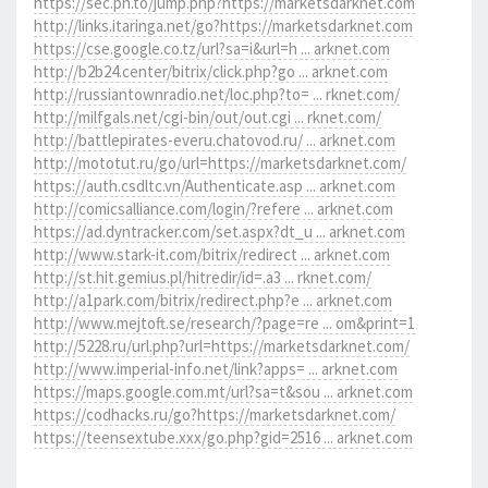
https://sec.pn.to/jump.php?https://marketsdarknet.com
http://links.itaringa.net/go?https://marketsdarknet.com
https://cse.google.co.tz/url?sa=i&url=h ... arknet.com
http://b2b24.center/bitrix/click.php?go ... arknet.com
http://russiantownradio.net/loc.php?to= ... rknet.com/
http://milfgals.net/cgi-bin/out/out.cgi ... rknet.com/
http://battlepirates-everu.chatovod.ru/ ... arknet.com
http://mototut.ru/go/url=https://marketsdarknet.com/
https://auth.csdltc.vn/Authenticate.asp ... arknet.com
http://comicsalliance.com/login/?refere ... arknet.com
https://ad.dyntracker.com/set.aspx?dt_u ... arknet.com
http://www.stark-it.com/bitrix/redirect ... arknet.com
http://st.hit.gemius.pl/hitredir/id=.a3 ... rknet.com/
http://a1park.com/bitrix/redirect.php?e ... arknet.com
http://www.mejtoft.se/research/?page=re ... om&print=1
http://5228.ru/url.php?url=https://marketsdarknet.com/
http://www.imperial-info.net/link?apps= ... arknet.com
https://maps.google.com.mt/url?sa=t&sou ... arknet.com
https://codhacks.ru/go?https://marketsdarknet.com/
https://teensextube.xxx/go.php?gid=2516 ... arknet.com