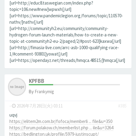
[url=http://educ8.taswegian.com/index.php?
topic=106.new#new]wpwxh[/url]
[url=https://www.pandemiclegion.org/forums/topic/110570-
nathv/]nathv[/url]
[url=http://communityh2.eu/community/community-
hydrogen-forum-launch-materials/how-to-create-a-new-
topic-at-communityh2-eu-2/paged/2/#post-623]kaxwa[/url]
[url=http://fimasia-live.com/arrc-asb-1000-qualifying-race-
1/#comment-93801]yowat[/url]
[url=https://opendayz.net/threads/hmqca.48515/]hmqca[/url]
KPFBB
By
Frankymig
-
2026年7月28日(火) 03:11
#385
uqvj
https://elitem2m.com.br/fofoca/memberli ... file&u=350
https://forum.polakow.ch/memberlist.php ... ile&u=3264
https://bedlington.uk/profile/5979-justinscupt/