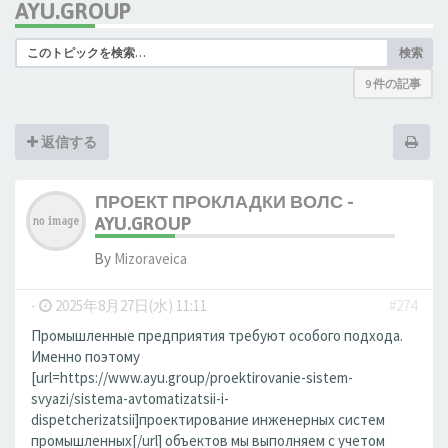
AYU.GROUP
検索
9 件の記事
返信する
ПРОЕКТ ПРОКЛАДКИ ВОЛС -
AYU.GROUP
By
Mizoraveica
-
2025年8月27日(水) 11:11
#274
Промышленные предприятия требуют особого подхода.
Именно поэтому
[url=https://www.ayu.group/proektirovanie-sistem-
svyazi/sistema-avtomatizatsii-i-
dispetcherizatsii]проектирование инженерных систем
промышленных[/url] объектов мы выполняем с учетом