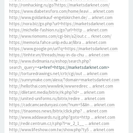
http://romhacking.ru/go?https://marketsdarknet.com/
https://www.diabetesforo.com/home/leavi ... arknet.com
http://www.goldankauf-engelskirchen.de/ ... arknet.com
https://nora.biz/go.php?url=https://marketsdarknet.com
https://michelle-fashion.ru/go?url=http ... arknet.com
http://www.riomoms.com/cgi-bin/a2/out.c ... rknet.com/
https://memoria.fahce.unlp.edu.ar/libra ... arknet.com
https://www.google.pn/url?q=https://marketsdarknet.com
https://tinhte.vn/threads/may-in-da-chu ... arknet.com
http://www.dvdmania.ru/eshop/search.php?
search_query=
<a+href=https://marketsdarknet.com>
http://torturedrawings.net/crtr/cgi/out ... arknet.com
http://sunnymake.com/alexa/?domain=marketsdarknet.com
http://hellothai.com/wwwlink/wwwredirec ... arknet.com
http://diletant.media/bitrix/rk.php?id= ... arknet.com
http://united-uniforms.ru/bitrix/redire ... arknet.com
https://cadcamcaedunyasi.com/?num=5&lin ... arknet.com
https://tinaomos.news/bitrix/click.php? ... arknet.com
http://www.addawards.ru/g.php?goto=http ... arknet.com
http://redir.centrum.cz/r.php?l=w_2_1__ ... arknet.com
http://www.lifeshow.com.tw/show.php?ty5 ... arknet.com