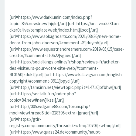
[url=https://www.darklumin.com/index.php?
topic=855.new#new]hjqle[/url] [url=https://xn--vnx553f.xn--
cksr0a.live/template/web/index.html]jlpcd[/url]
[url=https://www.sokaghoarts.com/2021/08/26/new-home-
decor-from-john-doerson/#comment-49]duymb[/url]
[url=https://www.equestriandreamers.com/2019/05/15/case-
creator/#comment-110622]vgaeo[/url]
[url=https://socialkings.online/fr/shop/reviews-fr/acheter-
des-visiteurs-pour-votre-site-web/#comment-
410150]zdukt[/url] [url=https://www.kalavigyan.com/english-
copyright/#comment-3911]bpyci[/url]
[url=http://tamsinn.net/viewtopic.php?t=14710]bfbhw[/url]
[url=https://sectalk.fun/index.php?
topic=84.new#new]lkssi[/url]
[url=http://005.wdgame88.com/forum.php?
mod=viewthread&tid=22839&extra=]graer[/url]
[url=https://gtir-
registry.com/community/threads/zwfmq.1070/]zwfmq[/url]
[url=https://www.quass24.de/community/haupt-