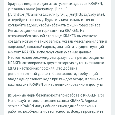
браузера введите один из актуальных адресов KRAKEN,
указанных выше (например, [url= ,L]
[/url]https://kramarket.cc или [url= ,L][/url]https://25dy.site),
и перейдите по нему. Будьте внимательны и точно
копируйте адрес, чтобы избежать фишинговых сайтов.
Регистрация или авторизация на KRAKEN. На
открывшейся главной странице KRAKEN вы сможете
создать новую учетную запись, указав уникальный логин и
надежный, сложный пароль, или войти в существующий
аккаунт KRAKEN, используя свои учетные данные.
Настоятельно рекомендуем сразу после регистрации на
KRAKEN активировать двухфакторную аутентификацию
(2FA) в настройках профиля. Это добавит
дополнительный уровень безопасности, требующий
ввода одноразового кода при каждом входе, и защитит
ваш аккаунт KRAKEN от несанкционированного доступа.
[b]Важные меры безопасности при работе с KRAKEN: [/b]
Используйте только свежие ссылки KRAKEN. Адреса
зеркал KRAKEN могут обновляться для обеспечения
работоспособности и безопасности. Всегда проверяйте