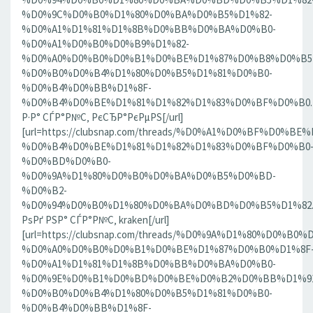
%D0%9C%D0%B0%D1%80%D0%BA%D0%B5%D1%82-
%D0%A1%D1%81%D1%8B%D0%BB%D0%BA%D0%B0-
%D0%A1%D0%B0%D0%B9%D1%82-
%D0%A0%D0%B0%D0%B1%D0%BE%D1%87%D0%B8%D0%B5
%D0%B0%D0%B4%D1%80%D0%B5%D1%81%D0%B0-
%D0%B4%D0%BB%D1%8F-
%D0%B4%D0%BE%D1%81%D1%82%D1%83%D0%BF%D0%B0.186
Р·Р° СЃР°Р№С‚ РєСЂР°РєРµРЅ[/url]
[url=https://clubsnap.com/threads/%D0%A1%D0%BF%D0
%D0%B4%D0%BE%D1%81%D1%82%D1%83%D0%BF%D0%B0
%D0%BD%D0%B0-
%D0%9A%D1%80%D0%B0%D0%BA%D0%B5%D0%BD-
%D0%B2-
%D0%94%D0%B0%D1%80%D0%BA%D0%BD%D0%B5%D1%82.18
РѕРґ РЅР° СЃР°Р№С‚ kraken[/url]
[url=https://clubsnap.com/threads/%D0%9A%D1%80%D0%
%D0%A0%D0%B0%D0%B1%D0%BE%D1%87%D0%B0%D1%8F
%D0%A1%D1%81%D1%8B%D0%BB%D0%BA%D0%B0-
%D0%9E%D0%B1%D0%BD%D0%BE%D0%B2%D0%BB%D1%9
%D0%B0%D0%B4%D1%80%D0%B5%D1%81%D0%B0-
%D0%B4%D0%BB%D1%8F-