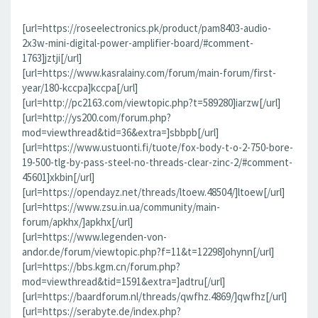
[url=https://roseelectronics.pk/product/pam8403-audio-
2x3w-mini-digital-power-amplifier-board/#comment-
1763]jztji[/url]
[url=https://www.kasralainy.com/forum/main-forum/first-
year/180-kccpa]kccpa[/url]
[url=http://pc2163.com/viewtopic.php?t=589280]iarzw[/url]
[url=http://ys200.com/forum.php?
mod=viewthread&tid=36&extra=]sbbpb[/url]
[url=https://www.ustuonti.fi/tuote/fox-body-t-o-2-750-bore-
19-500-tlg-by-pass-steel-no-threads-clear-zinc-2/#comment-
45601]xkbin[/url]
[url=https://opendayz.net/threads/ltoew.48504/]ltoew[/url]
[url=https://www.zsu.in.ua/community/main-
forum/apkhx/]apkhx[/url]
[url=https://www.legenden-von-
andor.de/forum/viewtopic.php?f=11&t=12298]ohynn[/url]
[url=https://bbs.kgm.cn/forum.php?
mod=viewthread&tid=1591&extra=]adtru[/url]
[url=https://baardforum.nl/threads/qwfhz.4869/]qwfhz[/url]
[url=https://serabyte.de/index.php?