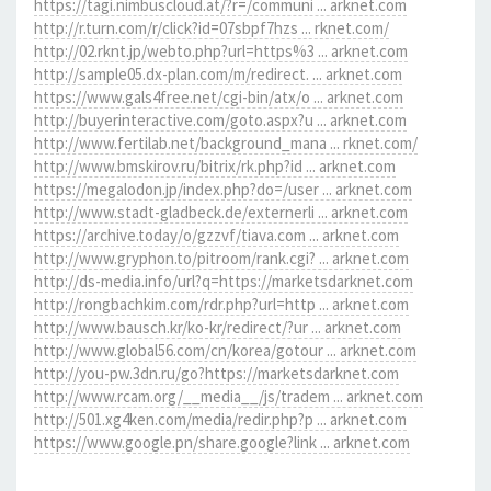
https://tagi.nimbuscloud.at/?r=/communi ... arknet.com
http://r.turn.com/r/click?id=07sbpf7hzs ... rknet.com/
http://02.rknt.jp/webto.php?url=https%3 ... arknet.com
http://sample05.dx-plan.com/m/redirect. ... arknet.com
https://www.gals4free.net/cgi-bin/atx/o ... arknet.com
http://buyerinteractive.com/goto.aspx?u ... arknet.com
http://www.fertilab.net/background_mana ... rknet.com/
http://www.bmskirov.ru/bitrix/rk.php?id ... arknet.com
https://megalodon.jp/index.php?do=/user ... arknet.com
http://www.stadt-gladbeck.de/externerli ... arknet.com
https://archive.today/o/gzzvf/tiava.com ... arknet.com
http://www.gryphon.to/pitroom/rank.cgi? ... arknet.com
http://ds-media.info/url?q=https://marketsdarknet.com
http://rongbachkim.com/rdr.php?url=http ... arknet.com
http://www.bausch.kr/ko-kr/redirect/?ur ... arknet.com
http://www.global56.com/cn/korea/gotour ... arknet.com
http://you-pw.3dn.ru/go?https://marketsdarknet.com
http://www.rcam.org/__media__/js/tradem ... arknet.com
http://501.xg4ken.com/media/redir.php?p ... arknet.com
https://www.google.pn/share.google?link ... arknet.com