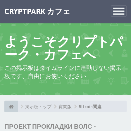
CRYPTPARK カフェ
Toggle
Navigatio
ようこそクリプトパ
ーク・カフェへ
この掲示板はタイムラインに連動しない掲示
板です、自由にお使いください
掲示板トップ
質問版
BItcoin関連
ПРОЕКТ ПРОКЛАДКИ ВОЛС -