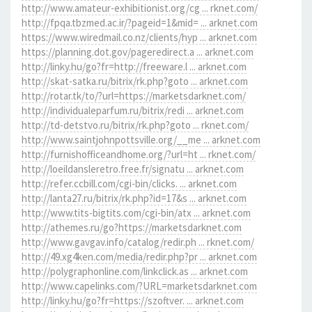
http://www.amateur-exhibitionist.org/cg ... rknet.com/
http://fpqa.tbzmed.ac.ir/?pageid=1&mid= ... arknet.com
https://www.wiredmail.co.nz/clients/hyp ... arknet.com
https://planning.dot.gov/pageredirect.a ... arknet.com
http://linky.hu/go?fr=http://freeware.l ... arknet.com
http://skat-satka.ru/bitrix/rk.php?goto ... arknet.com
http://rotar.tk/to/?url=https://marketsdarknet.com/
http://individualeparfum.ru/bitrix/redi ... arknet.com
http://td-detstvo.ru/bitrix/rk.php?goto ... rknet.com/
http://www.saintjohnpottsville.org/__me ... arknet.com
http://furnishofficeandhome.org/?url=ht ... rknet.com/
http://loeildansleretro.free.fr/signatu ... arknet.com
http://refer.ccbill.com/cgi-bin/clicks. ... arknet.com
http://lanta27.ru/bitrix/rk.php?id=17&s ... arknet.com
http://www.tits-bigtits.com/cgi-bin/atx ... arknet.com
http://athemes.ru/go?https://marketsdarknet.com
http://www.gavgav.info/catalog/redir.ph ... rknet.com/
http://49.xg4ken.com/media/redir.php?pr ... arknet.com
http://polygraphonline.com/linkclick.as ... arknet.com
http://www.capelinks.com/?URL=marketsdarknet.com
http://linky.hu/go?fr=https://szoftver. ... arknet.com