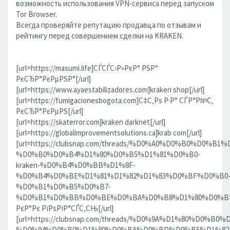
возможность использования VPN-сервиса перед запуском
Tor Browser.
Всегда проверяйте репутацию продавца по отзывам и
рейтингу перед совершением сделки на KRAKEN.
[url=https://masumi.life]СЃСЃС‹Р»РєР° РЅР°
РєСЂР°РєРµРЅР°[/url]
[url=https://www.ayaestabilizadores.com]kraken shop[/url]
[url=https://fumigacionesbogota.com]С‡С‚Рѕ Р·Р° СЃР°Р№С‚
РєСЂР°РєРµРЅ[/url]
[url=https://skaterror.com]kraken darknet[/url]
[url=https://globalimprovementsolutions.ca]krab com[/url]
[url=https://clubsnap.com/threads/%D0%A0%D0%B0%D0%
%D0%B0%D0%B4%D1%80%D0%B5%D1%81%D0%B0-
kraken-%D0%B4%D0%BB%D1%8F-
%D0%B4%D0%BE%D1%81%D1%82%D1%83%D0%BF%D0%B0
%D0%B1%D0%B5%D0%B7-
%D0%B1%D0%BB%D0%BE%D0%BA%D0%B8%D1%80%D0%BE%D
РєР°Рє РїРѕРїР°СЃС‚СЊ[/url]
[url=https://clubsnap.com/threads/%D0%9A%D1%80%D0%
%D0%94%D0%B0%D1%80%D0%BA%D0%BD%D0%B5%D1%82