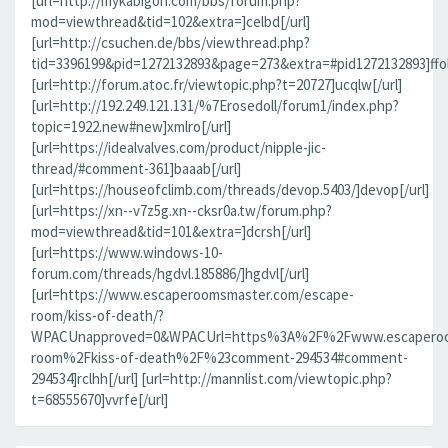
[url=http://mykabigon.com/bbs/forum.php?
mod=viewthread&tid=102&extra=]celbd[/url]
[url=http://csuchen.de/bbs/viewthread.php?
tid=3396199&pid=1272132893&page=273&extra=#pid1272132893]ffolv
[url=http://forum.atoc.fr/viewtopic.php?t=20727]ucqlw[/url]
[url=http://192.249.121.131/%7Erosedoll/forum1/index.php?
topic=1922.new#new]xmlro[/url]
[url=https://idealvalves.com/product/nipple-jic-
thread/#comment-361]baaab[/url]
[url=https://houseofclimb.com/threads/devop.5403/]devop[/url]
[url=https://xn--v7z5g.xn--cksr0a.tw/forum.php?
mod=viewthread&tid=101&extra=]dcrsh[/url]
[url=https://www.windows-10-
forum.com/threads/hgdvl.185886/]hgdvl[/url]
[url=https://www.escaperoomsmaster.com/escape-
room/kiss-of-death/?
WPACUnapproved=0&WPACUrl=https%3A%2F%2Fwww.escaperoo
room%2Fkiss-of-death%2F%23comment-294534#comment-
294534]rclhh[/url] [url=http://mannlist.com/viewtopic.php?
t=68555670]vvrfe[/url]