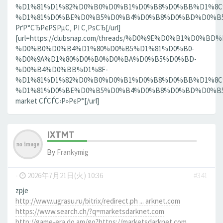
%D1%81%D1%82%D0%B0%D0%B1%D0%B8%D0%BB%D1%8
%D1%81%D0%BE%D0%B5%D0%B4%D0%B8%D0%BD%D0%B5%D
РґР°СЂРєРЅРµС‚ РІ С‚РѕСЂ[/url]
[url=https://clubsnap.com/threads/%D0%9E%D0%B1%
%D0%B0%D0%B4%D1%80%D0%B5%D1%81%D0%B0-
%D0%9A%D1%80%D0%B0%D0%BA%D0%B5%D0%BD-
%D0%B4%D0%BB%D1%8F-
%D1%81%D1%82%D0%B0%D0%B1%D0%B8%D0%BB%D1%8
%D1%81%D0%BE%D0%B5%D0%B4%D0%B8%D0%BD%D0%B5%D0
market СЃСЃС‹Р»РєР°[/url]
IXTMT
By
Frankymig
-
2026年7月21日(火) 10:36
#341
zpje
http://www.ugrasu.ru/bitrix/redirect.ph ... arknet.com
https://www.search.ch/?q=marketsdarknet.com
http://game-era.do.am/go?https://marketsdarknet.com