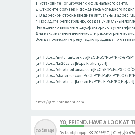
1. Установите Tor Browser с официального сайта.
2. Откройте браузер и дождитесь успешного подклю
3. В адресной строке введите актуальный адрес K
4. Пройдите регистрацию, создав уникальный логин
Немедленно включите двухфакторную аутентифика
Для максимальной анонимности рассмотрите возмож
Всегда проверяйте репутацию продавца по отзывам
[url=https://multihantverk.se]РѕС„РёС†РёР°Р»СЊРЅР
[url=https://kn2025.cc]https kraken[/url]
[url=https://eleotinpilipinas.com]РєСЂР°РєРµРЅ СЃСЃС‹
[url=https://skaterror.com]РєСЂР°РєРµРЅ Р°РєС‚СѓР°
[url=https://eleotin.cn]kraken РєР°Рє РІРѕР№С‚Рё[/url]
https://grt-instrument.com
YO, FRIEND, HAVE A LOOK AT T
By
Nubbjlopjap
-
2026年7月01日(水) 07: