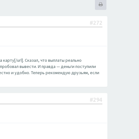
#272
 карту[/url]. Сказал, что выплаты реально
опробовал вывести. И правда — деньги поступили
честно и удобно. Теперь рекомендую друзьям, если
#294