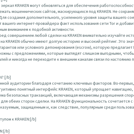
 зеркал KRAKEN могут обновляться для обеспечения работоспособност
ежать мошеннических сайтов, маскирующихся под KRAKEN. Не сохраняй
 Для создания дополнительного, усиленного уровня защиты вашего с
 от вашего интернет-провайдера факт использования сети Tor и доба
нным вниманием к подобной активности.
еред совершением любой сделки на KRAKEN внимательно изучайте ист
на KRAKEN обычно имеют долгую историю и высокий рейтинг. Это зна
гарантов или условного депонирования (escrow), которую предлагает
ожны с предложениями, которые выглядят слишком выгодными, чтобы
ей и никогда не переходите к внешним каналам связи по настоянию п
? [/b]
нной аудитории благодаря сочетанию ключевых факторов. Во-первых,
туитивно понятный интерфейс KRAKEN, который упрощает навигацию, 
тема безопасных транзакций, включающая механизмы разрешения спор
 для обеих сторон сделки. На KRAKEN функциональность сочетается 
сказуемым, защищенным и, как следствие, популярным среди пользова
упом к KRAKEN:[/b]
:[/b]