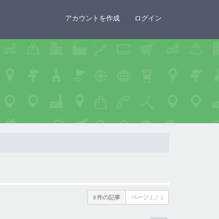
×
アカウントを作成
ログイン
8 件の記事
ページ
1
／
1