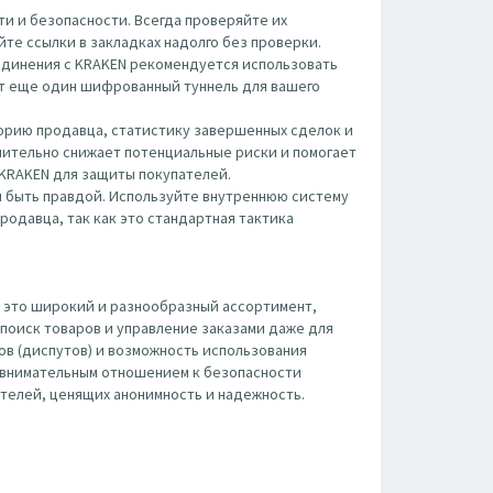
и и безопасности. Всегда проверяйте их
те ссылки в закладках надолго без проверки.
оединения с KRAKEN рекомендуется использовать
вит еще один шифрованный туннель для вашего
орию продавца, статистику завершенных сделок и
чительно снижает потенциальные риски и помогает
 KRAKEN для защиты покупателей.
 быть правдой. Используйте внутреннюю систему
родавца, так как это стандартная тактика
 это широкий и разнообразный ассортимент,
поиск товаров и управление заказами даже для
ов (диспутов) и возможность использования
с внимательным отношением к безопасности
телей, ценящих анонимность и надежность.