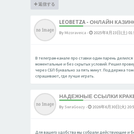
返信する
LEOBETZA - ОНЛАЙН КАЗИН
By
Mizoraveica
-
2025年8月23日(土) 01:
В телеграм-канале про ставки один парень делился оп
моментальные и без скрытых условий. Решил провер
через СБП буквально за пять минут. Поддержка тож
спрашивают, где лучше играть.
НАДЕЖНЫЕ ССЫЛКИ КРАКЕ
By
SwraGoazy
-
2026年6月30日(火) 20:
Для вашего удобства мы собрали действующие и бе