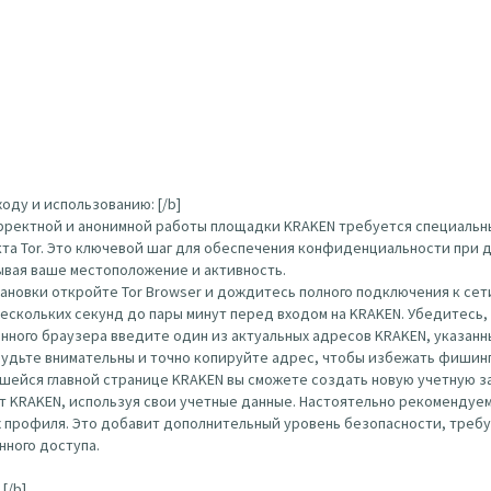
оду и использованию: [/b]
орректной и анонимной работы площадки KRAKEN требуется специальн
кта Tor. Это ключевой шаг для обеспечения конфиденциальности при д
ывая ваше местоположение и активность.
тановки откройте Tor Browser и дождитесь полного подключения к сети
нескольких секунд до пары минут перед входом на KRAKEN. Убедитесь
ого браузера введите один из актуальных адресов KRAKEN, указанных вы
ему. Будьте внимательны и точно копируйте адрес, чтобы избежать фишин
шейся главной странице KRAKEN вы сможете создать новую учетную за
т KRAKEN, используя свои учетные данные. Настоятельно рекомендуем
х профиля. Это добавит дополнительный уровень безопасности, треб
нного доступа.
[/b]