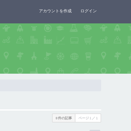
×
アカウントを作成
ログイン
8 件の記事
ページ
1
／
1