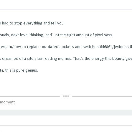
 I had to stop everything and tell you.
isuals, next-level thinking, and just the right amount of pixel sass.
ild-wiki.ru/how-to-replace-outdated-sockets-and-switches-646861/]witness the
sos dreamed of a site after reading memes. That’s the energy this beauty giv
, this is pure genius.
is moment