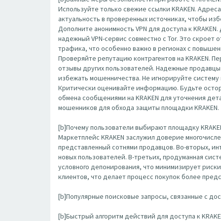
Используйте только свежие ссылки KRAKEN. Адреса
актуальность в проверенных источниках, чтобы изб
Дополните анонимность VPN для доступа к KRAKEN.
надежный VPN-сервис совместно с Tor. Это скроет
трафика, что особенно важно в регионах с повыше
Проверяйте репутацию контрагентов на KRAKEN. П
отзывы других пользователей. Надежные продавцы 
избежать мошенничества. Не игнорируйте систему 
Критически оценивайте информацию. Будьте остор
обмена сообщениями на KRAKEN для уточнения детал
мошенников для обхода защиты площадки KRAKEN.
[b]Почему пользователи выбирают площадку KRAKEN
Маркетплейс KRAKEN заслужил доверие многочисле
представленный сотнями продавцов. Во-вторых, ин
новых пользователей. В-третьих, продуманная сис
условного депонирования, что минимизирует риски
клиентов, что делает процесс покупок более пред
[b]Популярные поисковые запросы, связанные с дост
[b]Быстрый алгоритм действий для доступа к KRAKEN