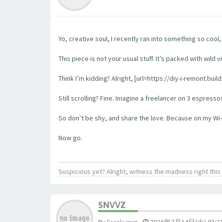
Yo, creative soul, I recently ran into something so cool,
This piece is not your usual stuff. It’s packed with wild v
Think I’m kidding? Alright, [url=https://diy-i-remont.bu
Still scrolling? Fine. Imagine a freelancer on 3 espres
So don’t be shy, and share the love. Because on my Wi-Fi
Now go.
Suspicious yet? Alright, witness the madness right th
SNVVZ