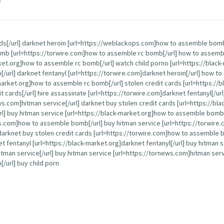
3
ds[/url] darknet heroin [url=https://weblackops.com]how to assemble bomb[/
omb [url=https://torwire.com]how to assemble rc bomb[/url] how to assemb
arket.org]how to assemble rc bomb[/url] watch child porno [url=https://blac
o[/url] darknet fentanyl [url=https://torwire.com]darknet heroin[/url] how
arket.org]how to assemble rc bomb[/url] stolen credit cards [url=https://bl
t cards[/url] hire assassinate [url=https://torwire.com]darknet fentanyl[/ur
ws.com]hitman service[/url] darknet buy stolen credit cards [url=https://bl
rl] buy hitman service [url=https://black-market.org]how to assemble bomb[
ps.com]how to assemble bomb[/url] buy hitman service [url=https://torwire.
 darknet buy stolen credit cards [url=https://torwire.com]how to assemble
et fentanyl [url=https://black-market.org]darknet fentanyl[/url] buy hitman 
tman service[/url] buy hitman service [url=https://tornews.com]hitman se
url] buy child porn