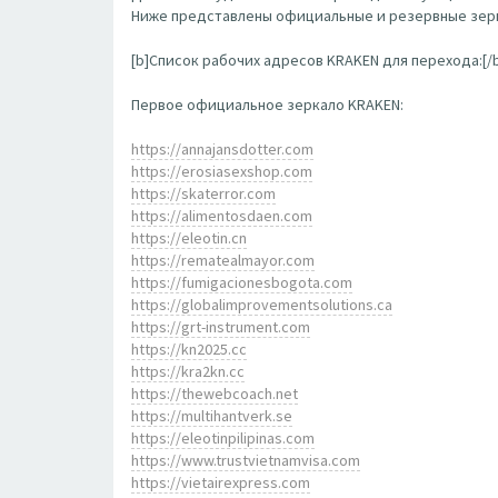
Ниже представлены официальные и резервные зерк
[b]Список рабочих адресов KRAKEN для перехода:[/
Первое официальное зеркало KRAKEN:
https://annajansdotter.com
https://erosiasexshop.com
https://skaterror.com
https://alimentosdaen.com
https://eleotin.cn
https://rematealmayor.com
https://fumigacionesbogota.com
https://globalimprovementsolutions.ca
https://grt-instrument.com
https://kn2025.cc
https://kra2kn.cc
https://thewebcoach.net
https://multihantverk.se
https://eleotinpilipinas.com
https://www.trustvietnamvisa.com
https://vietairexpress.com