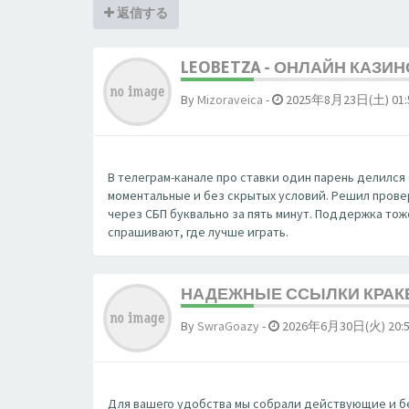
返信する
LEOBETZA - ОНЛАЙН КАЗИН
By
Mizoraveica
-
2025年8月23日(土) 01:
В телеграм-канале про ставки один парень делился оп
моментальные и без скрытых условий. Решил провер
через СБП буквально за пять минут. Поддержка тож
спрашивают, где лучше играть.
НАДЕЖНЫЕ ССЫЛКИ КРАКЕ
By
SwraGoazy
-
2026年6月30日(火) 20:
Для вашего удобства мы собрали действующие и бе