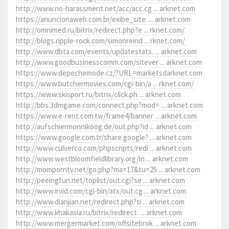
http://www.no-harassment.net/acc/acc.cg ... arknet.com
https://anuncionaweb.com.br/exibe_site. ... arknet.com
http://omnimed.ru/bitrix/redirect.php?e ... rknet.com/
http://blogs.ripple-rock.com/simonreind ... rknet.com/
http://www.dbta.com/events/updatestats. ... arknet.com
http://www.goodbusinesscomm.com/sitever ... arknet.com
https://www.depechemode.cz/?URL=marketsdarknet.com
https://www.butchermovies.com/cgi-bin/a ... rknet.com/
https://www.skisport.ru/bitrix/click.ph ... arknet.com
http://bbs.3dmgame.com/connect.php?mod= ... arknet.com
https://www.e-rent.com.tw/frame4/banner ... arknet.com
http://aufschiermonnikoog.de/out.php?id ... arknet.com
https://www.google.com.tr/share.google? ... arknet.com
http://www.culverco.com/phpscripts/redi ... arknet.com
http://www.westbloomfieldlibrary.org/in ... arknet.com
http://momporntv.net/go.php?ma=17&tu=25 ... arknet.com
http://peeingfun.net/toplist/out.cgi?se ... arknet.com
http://www.irvid.com/cgi-bin/atx/out.cg ... arknet.com
http://www.dianjian.net/redirect.php?ti ... arknet.com
http://www.khakasia.ru/bitrix/redirect. ... arknet.com
http://www.mergermarket.com/offsitebrok ... arknet.com