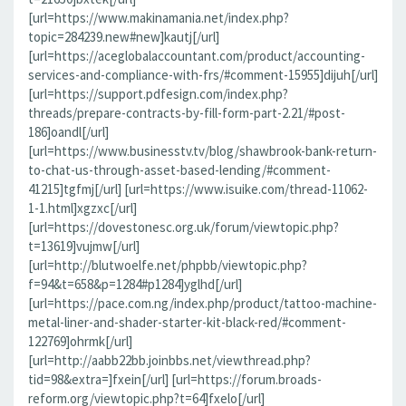
[url=https://www.makinamania.net/index.php?
topic=284239.new#new]kautj[/url]
[url=https://aceglobalaccountant.com/product/accounting-
services-and-compliance-with-frs/#comment-15955]dijuh[/url]
[url=https://support.pdfesign.com/index.php?
threads/prepare-contracts-by-fill-form-part-2.21/#post-
186]oandl[/url]
[url=https://www.businesstv.tv/blog/shawbrook-bank-return-
to-chat-us-through-asset-based-lending/#comment-
41215]tgfmj[/url] [url=https://www.isuike.com/thread-11062-
1-1.html]xgzxc[/url]
[url=https://dovestonesc.org.uk/forum/viewtopic.php?
t=13619]vujmw[/url]
[url=http://blutwoelfe.net/phpbb/viewtopic.php?
f=94&t=658&p=1284#p1284]yglhd[/url]
[url=https://pace.com.ng/index.php/product/tattoo-machine-
metal-liner-and-shader-starter-kit-black-red/#comment-
122769]ohrmk[/url]
[url=http://aabb22bb.joinbbs.net/viewthread.php?
tid=98&extra=]fxein[/url] [url=https://forum.broads-
reform.org/viewtopic.php?t=64]fxelo[/url]