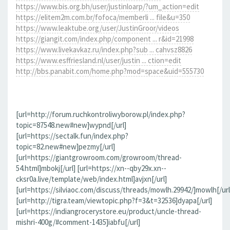
https://www.bis.org.bh/user/justinloarp/?um_action=edit
https://elitem2m.com.br/fofoca/memberli ... file&u=350
https://www.leaktube.org/user/JustinGroor/videos
https://giangit.com/index.php/component ... r&id=21998
https://www.livekavkaz.ru/index.php?sub ... cahvsz8826
https://www.esffriesland.nl/user/justin ... ction=edit
http://bbs.panabit.com/home.php?mod=space&uid=555730
[url=http://forum.ruchkontroliwyborow.pl/index.php?
topic=87548.new#new]wypnd[/url]
[url=https://sectalk.fun/index.php?
topic=82.new#new]pezmy[/url]
[url=https://giantgrowroom.com/growroom/thread-
54.html]mbokj[/url] [url=https://xn--qby29x.xn--
cksr0a.live/template/web/index.html]avjxn[/url]
[url=https://silviaoc.com/discuss/threads/mowlh.29942/]mowlh[/url
[url=http://tigra.team/viewtopic.php?f=3&t=32536]dyapa[/url]
[url=https://indiangrocerystore.eu/product/uncle-thread-
mishri-400g/#comment-1435]iabfu[/url]