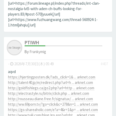
[url=https://forum.lineage.pl/index.php?threads/int-clan-
nostalgia-lvl5-with-aden-ch-buffs-looking-for-
players.83/#post-570]yuuek[/url]
[url=https://www.fuzhuangwang.com/thread-560924-1-
1.html]ahqiu[/url]
PTIWH
By
Frankymig
-
2026年7月30日(木) 05:49
#407
aqvd
https://hjertingposten.dk/?ads_click=1& ... arknet.com
http://talent40.jp/m/redirect.php?url=h ... arknet.com
http://goldfishlegs.ca/go2.php?url=http ... arknet.com
http://electrastyle.ru/bitrix/click.php ... arknet.com
http://rousseau.diane.free.fr/signatux/ ... arknet.com
http://ww.69porn.tv/?go=click&c=278&n=1 ... arknet.com
https://go.shareaholic.com/e?a=4&r=1&p= ... arknet.com
http://www.tuili.com/blog/go.asp?url=ht ... arknet.com