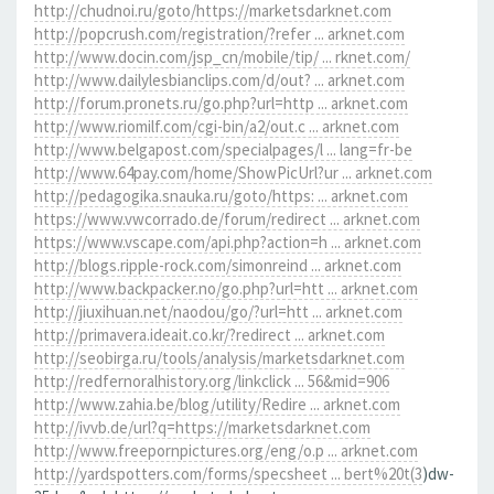
http://chudnoi.ru/goto/https://marketsdarknet.com
http://popcrush.com/registration/?refer ... arknet.com
http://www.docin.com/jsp_cn/mobile/tip/ ... rknet.com/
http://www.dailylesbianclips.com/d/out? ... arknet.com
http://forum.pronets.ru/go.php?url=http ... arknet.com
http://www.riomilf.com/cgi-bin/a2/out.c ... arknet.com
http://www.belgapost.com/specialpages/l ... lang=fr-be
http://www.64pay.com/home/ShowPicUrl?ur ... arknet.com
http://pedagogika.snauka.ru/goto/https: ... arknet.com
https://www.vwcorrado.de/forum/redirect ... arknet.com
https://www.vscape.com/api.php?action=h ... arknet.com
http://blogs.ripple-rock.com/simonreind ... arknet.com
http://www.backpacker.no/go.php?url=htt ... arknet.com
http://jiuxihuan.net/naodou/go/?url=htt ... arknet.com
http://primavera.ideait.co.kr/?redirect ... arknet.com
http://seobirga.ru/tools/analysis/marketsdarknet.com
http://redfernoralhistory.org/linkclick ... 56&mid=906
http://www.zahia.be/blog/utility/Redire ... arknet.com
http://ivvb.de/url?q=https://marketsdarknet.com
http://www.freepornpictures.org/eng/o.p ... arknet.com
http://yardspotters.com/forms/specsheet ... bert%20t(3
)dw-