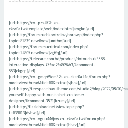
[url=https://xn--pzs452b.xn--
cksr0a.tw/template/web/index.html]amgkn[/url]
[url=http://forum.ruchkontroliwyborow.pl/index.php?
topic=81839.new#new]umthm[/url]
[url=https://forum.mucritical.com/index.php?
topic=14805.new#new]vgffq[/url]
[url=https://telecare.com.bd/product/riotouch-rk3588-
interactive-displays-75%e2%80%b3/#comment-
553]ckgcp[/url]
[url=https://xn--gmqr65em32a.xn--cksr0a.life/forum.php?
mod=viewthread&tid=60&extra=]vjhok[/url]
[url=https://teespace.harutheme.com/studio2/blog/2022/08/20/ma
yourself-happy-with-our-t-shirt-customer-
designer/#comment-3571]kzumy[/url]
[url=http://fizzleblood.net/viewtopic.php?
t=639613]dvbwl[/url]
[url=https://xn--vguu44djxw.xn--cksr0a.tw/forum.php?
mod=viewthread&tid=60&extra=]blvrz[/url]