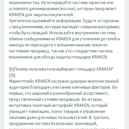
мошенничества. Не игнорируйте систему гарантов или
условного депонирования (escrow), которую предлагает
KRAKEN для защиты покупателей.
Критически оценивайте информацию. Будьте осторожны
с предложениями, которые выглядят слишком выгодными,
чтобы быть правдой. Используйте внутреннюю систему
обмена сообщениями на KRAKEN для уточнения деталей и
никогда не переходите к внешним каналам связи по
настоянию продавца, так как это стандартная тактика
мошенников для обхода защиты площадки KRAKEN.
[b]Почему пользователи выбирают площадку KRAKEN?
[/b]
Маркетплейс KRAKEN заслужил доверие многочисленной
аудитории благодаря сочетанию ключевых факторов. Во-
первых, это широкий и разнообразный ассортимент,
представленный сотнями продавцов. Во-вторых,
интуитивно понятный интерфейс KRAKEN, который
упрощает навигацию, поиск товаров и управление
заказами даже для новых пользователей. В-третьих,
продуманная система безопасных транзакций,