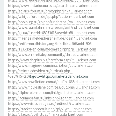
http://www.request-response.com/blog/ct ... rknet.com/
https://www.ontariocourts.ca/search-can ... arknet.com
http://solaris-forum.ru/proxy.php?link= ... arknet.com
http://wiki.jodforum.de/api.php?action= ... arknet.com
http://oboiburg.ru/go.php?url=https://m ... arknet.com
http://www.raumfahrer.net/forum/smf/ind ... arknet.com
http://g.i.ua/?userid=6897361&userid=68 ... arknet.com
http://maengelmelder.bergheim.de/login? ... arknet.com
http://redfernoralhistory.org/linkclick ... 56&mid=906
http://133.xg4ken.com/media/redir.php?p ... arknet.com
http://www.en-treff.de/community/thread ... arknet.com
https://www.abcplus.biz/cartform.aspx?r ... arknet.com
http://www.imagine-r.com/inscription/co ... arknet.com
http://aminta.cdnvideo.ru/bitrix/rk.php ...
%e0%f5+2.0
)&goto=https://marketsdarknet.com
http://www.bbwfiction.com/d/out?p=66&id ... arknet.com
http://www.movieslane.com/te3/out.php?u ... arknet.com
http://allphotolenses.com/link?go=https ... arknet.com
http://lacrimosafan.ru/links.php?go=htt ... arknet.com
https://www.visits.seogaa.ru/redirect/? ... arknet.com
https://tracker.onrecruit.net/api/v1/re ... arknet.com
http://gfaq.ru/go?https://marketsdarknet.com