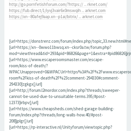
http://go.pornfetishforum.com/?https:// ... rknet.com/
https://fub.direct/1/iyvj3vair6x0mswqih ... arknet.com
https://xn--80afej9aap.xn--p1ai/bitrix/ ... arknet.com
[url=https://donstrenz.com/forum/index.php/topic,33.new.html#ne
[url=https://xn--0wwo11bwsq.xn--cksr0a.tw/forum.php?
mod=viewthread&tid=293&pid=86826&page=1&extra=#pid86826]jrjm
[url=https://www.escaperoomsmaster.com/escape-
room/kiss-of-death/?
WPACUnapproved=0&WPACUrl=https%3A%2F%2Fwww.escaperoo
room%2Fkiss-of-death%2F%23comment-294330#comment-
294330]zgkgx[/url]
[url=http://forum.l2mordor.com/index.php?threads/sweeper-
cannot-be-used-due-to-unsuitable-terms.395/#post-
12373]irbpv[/url]
[url=https://www.cheapsheds.com/shed-garage-building-
forum/index.php?threads/long-walls-how.40/#post-
208]jplgr[/url]
[url=https://rp-interactive.nl/Unityforum/viewtopic.php?