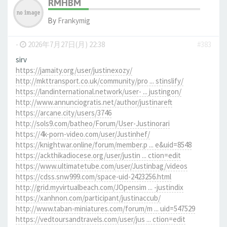
RMHBM
By
Frankymig
-
2026年7月27日(月) 22:38
#383
sirv
https://jamaity.org/user/justinexozy/
http://mkttransport.co.uk/community/pro ... stinslify/
https://landinternational.network/user- ... justingon/
http://www.annunciogratis.net/author/justinareft
https://arcane.city/users/3746
http://sols9.com/batheo/Forum/User-Justinorari
https://4k-porn-video.com/user/Justinhef/
https://knightwar.online/forum/member.p ... e&uid=8548
https://ackthikadiocese.org/user/justin ... ction=edit
https://www.ultimatetube.com/user/Justinbag/videos
https://cdss.snw999.com/space-uid-2423256.html
http://grid.myvirtualbeach.com/JOpensim ... -justindix
https://xanhnon.com/participant/justinaccub/
http://www.taban-miniatures.com/forum/m ... uid=547529
https://vedtoursandtravels.com/user/jus ... ction=edit