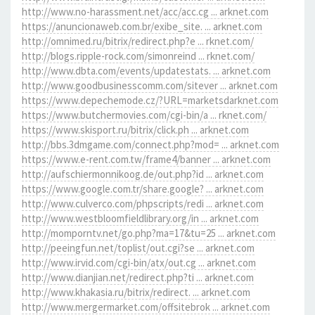
http://www.no-harassment.net/acc/acc.cg ... arknet.com
https://anuncionaweb.com.br/exibe_site. ... arknet.com
http://omnimed.ru/bitrix/redirect.php?e ... rknet.com/
http://blogs.ripple-rock.com/simonreind ... rknet.com/
http://www.dbta.com/events/updatestats. ... arknet.com
http://www.goodbusinesscomm.com/sitever ... arknet.com
https://www.depechemode.cz/?URL=marketsdarknet.com
https://www.butchermovies.com/cgi-bin/a ... rknet.com/
https://www.skisport.ru/bitrix/click.ph ... arknet.com
http://bbs.3dmgame.com/connect.php?mod= ... arknet.com
https://www.e-rent.com.tw/frame4/banner ... arknet.com
http://aufschiermonnikoog.de/out.php?id ... arknet.com
https://www.google.com.tr/share.google? ... arknet.com
http://www.culverco.com/phpscripts/redi ... arknet.com
http://www.westbloomfieldlibrary.org/in ... arknet.com
http://momporntv.net/go.php?ma=17&tu=25 ... arknet.com
http://peeingfun.net/toplist/out.cgi?se ... arknet.com
http://www.irvid.com/cgi-bin/atx/out.cg ... arknet.com
http://www.dianjian.net/redirect.php?ti ... arknet.com
http://www.khakasia.ru/bitrix/redirect. ... arknet.com
http://www.mergermarket.com/offsitebrok ... arknet.com