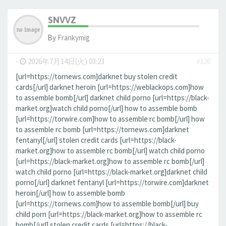
SNVVZ
By
Frankymig
-
2026年7月14日(火) 03:23
#326
[url=https://tornews.com]darknet buy stolen credit
cards[/url] darknet heroin [url=https://weblackops.com]how
to assemble bomb[/url] darknet child porno [url=https://black-
market.org]watch child porno[/url] how to assemble bomb
[url=https://torwire.com]how to assemble rc bomb[/url] how
to assemble rc bomb [url=https://tornews.com]darknet
fentanyl[/url] stolen credit cards [url=https://black-
market.org]how to assemble rc bomb[/url] watch child porno
[url=https://black-market.org]how to assemble rc bomb[/url]
watch child porno [url=https://black-market.org]darknet child
porno[/url] darknet fentanyl [url=https://torwire.com]darknet
heroin[/url] how to assemble bomb
[url=https://tornews.com]how to assemble bomb[/url] buy
child porn [url=https://black-market.org]how to assemble rc
bomb[/url] stolen credit cards [url=https://black-