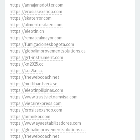
https://annajansdotter.com
https://erosiasexshop.com
https://skaterror.com
https://alimentosdaen.com
https://eleotin.cn
https://rematealmayor.com
https://fumigacionesbogota.com
https://globalimprovementsolutions.ca
https://grt-instrument.com
https://kn2025.cc
https://kra2kn.cc
https://thewebcoach.net
https://multihantverk.se
https://eleotinpilipinas.com
https://www.trustvietnamvisa.com
https://vietairexpress.com
https://erosiasexshop.com
https://arminkor.com
https://www.ayaestabilizadores.com
https://globalimprovementsolutions.ca
https://thewebcoach.net