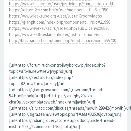
https://www.bis.org.bh/user/justinloarp/?um_action=edit
https://elitem2m.com.br/fofoca/memberli ... file&u=350
https://www.leaktube.org/user/JustinGroor/videos
https://giangit.com/index.php/component ... r&id=21998
https://www.livekavkaz.ru/index.php?sub ... cahvsz8826
https://www.esffriesland.nl/user/justin ... ction=edit
http://bbs.panabit.com/home.php?mod=space&uid=555730
[url=http://forum.ruchkontroliwyborow.pl/index.php?
topic=87548.new#new]wypnd[/url]
[url=https://sectalk.fun/index.php?
topic=82.new#new]pezmy[/url]
[url=https://giantgrowroom.com/growroom/thread-
54.html]mbokj[/url] [url=https://xn--qby29x.xn--
cksr0a.live/template/web/index.html]avjxn[/url]
[url=https://silviaoc.com/discuss/threads/mowlh.29942/]mowlh[/url
[url=http://tigra.team/viewtopic.php?f=3&t=32536]dyapa[/url]
[url=https://indiangrocerystore.eu/product/uncle-thread-
mishri-400g/#comment-1435]iabfu[/url]