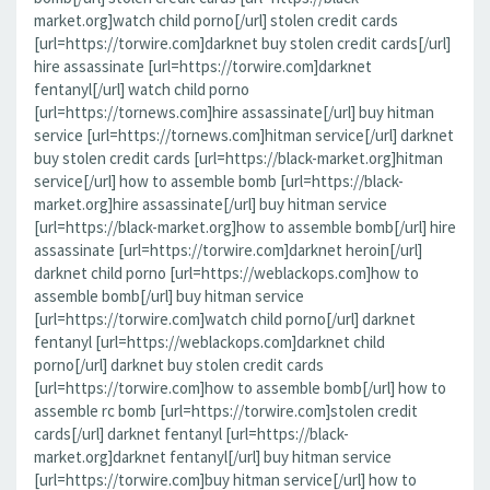
market.org]watch child porno[/url] stolen credit cards
[url=https://torwire.com]darknet buy stolen credit cards[/url]
hire assassinate [url=https://torwire.com]darknet
fentanyl[/url] watch child porno
[url=https://tornews.com]hire assassinate[/url] buy hitman
service [url=https://tornews.com]hitman service[/url] darknet
buy stolen credit cards [url=https://black-market.org]hitman
service[/url] how to assemble bomb [url=https://black-
market.org]hire assassinate[/url] buy hitman service
[url=https://black-market.org]how to assemble bomb[/url] hire
assassinate [url=https://torwire.com]darknet heroin[/url]
darknet child porno [url=https://weblackops.com]how to
assemble bomb[/url] buy hitman service
[url=https://torwire.com]watch child porno[/url] darknet
fentanyl [url=https://weblackops.com]darknet child
porno[/url] darknet buy stolen credit cards
[url=https://torwire.com]how to assemble bomb[/url] how to
assemble rc bomb [url=https://torwire.com]stolen credit
cards[/url] darknet fentanyl [url=https://black-
market.org]darknet fentanyl[/url] buy hitman service
[url=https://torwire.com]buy hitman service[/url] how to