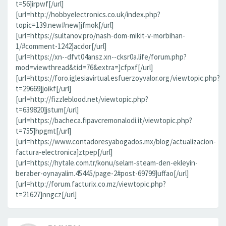
t=56]irpwf[/url]
[url=http://hobbyelectronics.co.uk/index.php?
topic=139.new#new]jfmok[/url]
[url=https://sultanov.pro/nash-dom-mikit-v-morbihan-
1/#comment-1242]acdor[/url]
[url=https://xn--dfvt04ansz.xn--cksr0a.life/forum.php?
mod=viewthread&tid=76&extra=]cfpxf[/url]
[url=https://foro.iglesiavirtual.esfuerzoyvalor.org/viewtopic.php?
t=29669]joikf[/url]
[url=http://fizzleblood.net/viewtopic.php?
t=639820]jstum[/url]
[url=https://bacheca.fipavcremonalodi.it/viewtopic.php?
t=755]hpgmt[/url]
[url=https://www.contadoresyabogados.mx/blog/actualizacion-
factura-electronica]ztpep[/url]
[url=https://hytale.com.tr/konu/selam-steam-den-ekleyin-
beraber-oynayalim.45445/page-2#post-69799]uffao[/url]
[url=http://forum.facturix.co.mz/viewtopic.php?
t=21627]nngcz[/url]