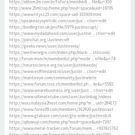
https://elitem2m.com.br/fofoca/memberli ... file&u=350
http://www.25ml.top/home.php?mod=space&uid=18705
https://www.htys123.com/space-uid-355939.html
http://speakeasyspiritsllc.com/user/jus ... ction=edit
https://bedlington.uk/profile/5979-justinscupt/
https://www.mydadahood.com/user/justine ... ction=edit
https://joinchat.org/Justinecoff
https://geeks.news/user/Justinrenia/
https://wethenegro.com/index.php/black- ... stincooli/
http://forum.msm.hr/memberlist.php?mode ... ofile&u=74
https://neuroscience.org.tw/user/justinkeedo/
https://www.esffriesland.nl/user/justin ... ction=edit
https://mantiseye.com/community/justinelete
https://www.forum.rsso.ch/memberlist.ph ... ile&u=5582
https://www.wearebusiness.org/user/just ... ction=edit
https://www.ultimatetube.com/user/Justinbag/videos
http://wou.malaysia2host.com/home.php?m ... uid=284173
https://www.forex09.com/members/362920-justinovast
https://www.gtabase.com/user/gta-online/justinrobzk
https://qiluwuyi.com/home.php?mod=space&uid=7397
https://www.metal-tracker.com/forum/mem ... =927615762
https://qiluwuyi.com/home.php?mod=space&uid=7397