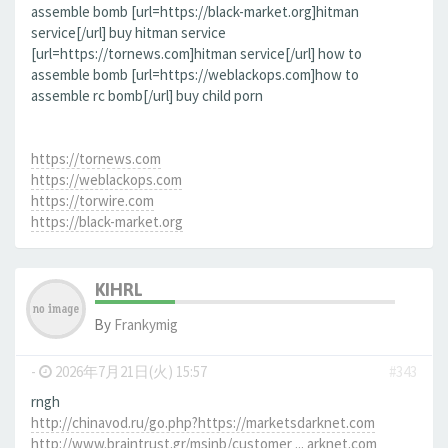
assemble bomb [url=https://black-market.org]hitman
service[/url] buy hitman service
[url=https://tornews.com]hitman service[/url] how to
assemble bomb [url=https://weblackops.com]how to
assemble rc bomb[/url] buy child porn
https://tornews.com
https://weblackops.com
https://torwire.com
https://black-market.org
KIHRL
By
Frankymig
-
2026年7月21日(火) 15:57
#343
rngh
http://chinavod.ru/go.php?https://marketsdarknet.com
http://www.braintrust.gr/msinb/customer ... arknet.com