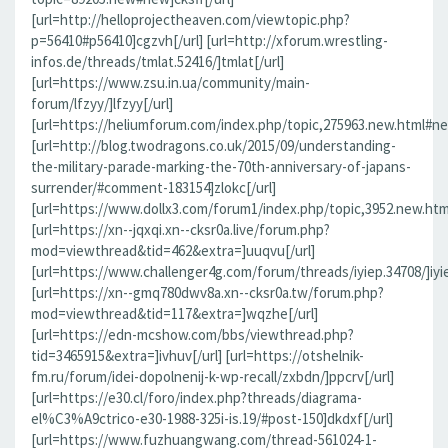
[url=http://helloprojectheaven.com/viewtopic.php?
p=56410#p56410]cgzvh[/url] [url=http://xforum.wrestling-
infos.de/threads/tmlat.52416/]tmlat[/url]
[url=https://www.zsu.in.ua/community/main-
forum/lfzyy/]lfzyy[/url]
[url=https://heliumforum.com/index.php/topic,275963.new.html#new]
[url=http://blog.twodragons.co.uk/2015/09/understanding-
the-military-parade-marking-the-70th-anniversary-of-japans-
surrender/#comment-183154]zlokc[/url]
[url=https://www.dollx3.com/forum1/index.php/topic,3952.new.ht
[url=https://xn--jqxqi.xn--cksr0a.live/forum.php?
mod=viewthread&tid=462&extra=]uuqvu[/url]
[url=https://www.challenger4g.com/forum/threads/iyiep.34708/]iyie
[url=https://xn--gmq780dwv8a.xn--cksr0a.tw/forum.php?
mod=viewthread&tid=117&extra=]wqzhe[/url]
[url=https://edn-mcshow.com/bbs/viewthread.php?
tid=3465915&extra=]ivhuv[/url] [url=https://otshelnik-
fm.ru/forum/idei-dopolnenij-k-wp-recall/zxbdn/]ppcrv[/url]
[url=https://e30.cl/foro/index.php?threads/diagrama-
el%C3%A9ctrico-e30-1988-325i-is.19/#post-150]dkdxf[/url]
[url=https://www.fuzhuangwang.com/thread-561024-1-