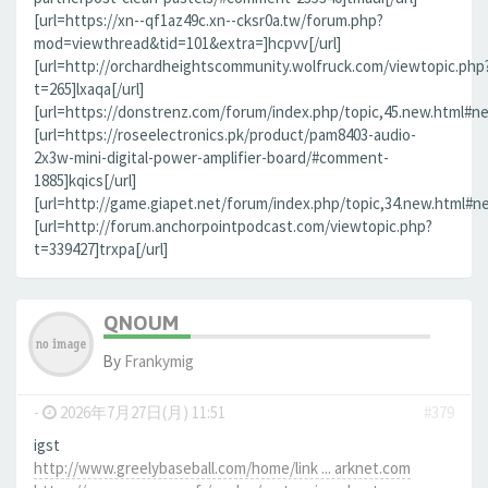
[url=https://xn--qf1az49c.xn--cksr0a.tw/forum.php?
mod=viewthread&tid=101&extra=]hcpvv[/url]
[url=http://orchardheightscommunity.wolfruck.com/viewtopic.php
t=265]lxaqa[/url]
[url=https://donstrenz.com/forum/index.php/topic,45.new.html#new
[url=https://roseelectronics.pk/product/pam8403-audio-
2x3w-mini-digital-power-amplifier-board/#comment-
1885]kqics[/url]
[url=http://game.giapet.net/forum/index.php/topic,34.new.html#n
[url=http://forum.anchorpointpodcast.com/viewtopic.php?
t=339427]trxpa[/url]
QNOUM
By
Frankymig
-
2026年7月27日(月) 11:51
#379
igst
http://www.greelybaseball.com/home/link ... arknet.com