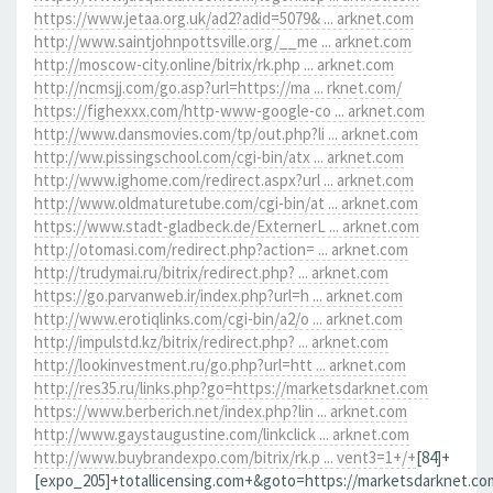
https://www.jetaa.org.uk/ad2?adid=5079& ... arknet.com
http://www.saintjohnpottsville.org/__me ... arknet.com
http://moscow-city.online/bitrix/rk.php ... arknet.com
http://ncmsjj.com/go.asp?url=https://ma ... rknet.com/
https://fighexxx.com/http-www-google-co ... arknet.com
http://www.dansmovies.com/tp/out.php?li ... arknet.com
http://ww.pissingschool.com/cgi-bin/atx ... arknet.com
http://www.ighome.com/redirect.aspx?url ... arknet.com
http://www.oldmaturetube.com/cgi-bin/at ... arknet.com
https://www.stadt-gladbeck.de/ExternerL ... arknet.com
http://otomasi.com/redirect.php?action= ... arknet.com
http://trudymai.ru/bitrix/redirect.php? ... arknet.com
https://go.parvanweb.ir/index.php?url=h ... arknet.com
http://www.erotiqlinks.com/cgi-bin/a2/o ... arknet.com
http://impulstd.kz/bitrix/redirect.php? ... arknet.com
http://lookinvestment.ru/go.php?url=htt ... arknet.com
http://res35.ru/links.php?go=https://marketsdarknet.com
https://www.berberich.net/index.php?lin ... arknet.com
http://www.gaystaugustine.com/linkclick ... arknet.com
http://www.buybrandexpo.com/bitrix/rk.p ... vent3=1+/+
[84]+
[expo_205]+totallicensing.com+&goto=https://marketsdarknet.co