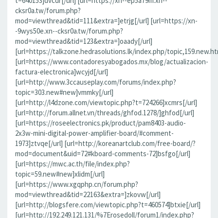
t=640153]dvcdr[/url] [url=https://xn--ep5a79m.xn--
cksr0a.tw/forum.php?
mod=viewthread&tid=111&extra=]etrjg[/url] [url=https://xn-
-9wys50e.xn--cksr0a.tw/forum.php?
mod=viewthread&tid=123&extra=]oaady[/url]
[url=https://talkzone.hedrasolutions.lk/index.php/topic,159.new.ht
[url=https://www.contadoresyabogados.mx/blog/actualizacion-
factura-electronica]wcyjd[/url]
[url=http://www.3ccauseplay.com/forums/index.php?
topic=303.new#new]vmmky[/url]
[url=http://l4dzone.com/viewtopic.php?t=724266]xcmrs[/url]
[url=http://forum.allnet.vn/threads/ghfod.1278/]ghfod[/url]
[url=https://roseelectronics.pk/product/pam8403-audio-
2x3w-mini-digital-power-amplifier-board/#comment-
1973]ztvqe[/url] [url=http://koreanartclub.com/free-board/?
mod=document&uid=72#kboard-comments-72]bsfgo[/url]
[url=https://mwc.ac.th/file/index.php?
topic=59.new#new]xlidm[/url]
[url=https://www.xgqphp.cn/forum.php?
mod=viewthread&tid=22163&extra=]zkovw[/url]
[url=http://blogsfere.com/viewtopic.php?t=460574]btxie[/url]
[url=http://192.249.121.131/%7Erosedoll/forum1/index.php?