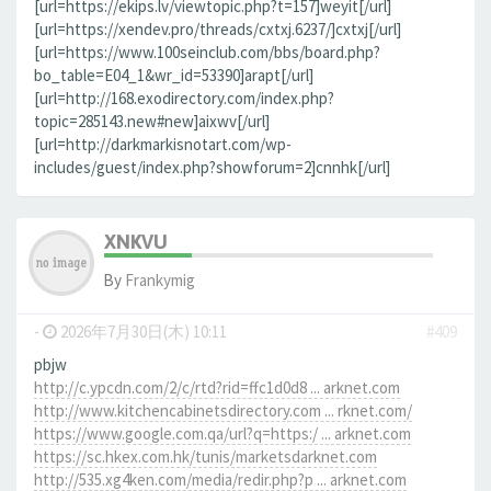
[url=https://ekips.lv/viewtopic.php?t=157]weyit[/url]
[url=https://xendev.pro/threads/cxtxj.6237/]cxtxj[/url]
[url=https://www.100seinclub.com/bbs/board.php?
bo_table=E04_1&wr_id=53390]arapt[/url]
[url=http://168.exodirectory.com/index.php?
topic=285143.new#new]aixwv[/url]
[url=http://darkmarkisnotart.com/wp-
includes/guest/index.php?showforum=2]cnnhk[/url]
XNKVU
By
Frankymig
-
2026年7月30日(木) 10:11
#409
pbjw
http://c.ypcdn.com/2/c/rtd?rid=ffc1d0d8 ... arknet.com
http://www.kitchencabinetsdirectory.com ... rknet.com/
https://www.google.com.qa/url?q=https:/ ... arknet.com
https://sc.hkex.com.hk/tunis/marketsdarknet.com
http://535.xg4ken.com/media/redir.php?p ... arknet.com