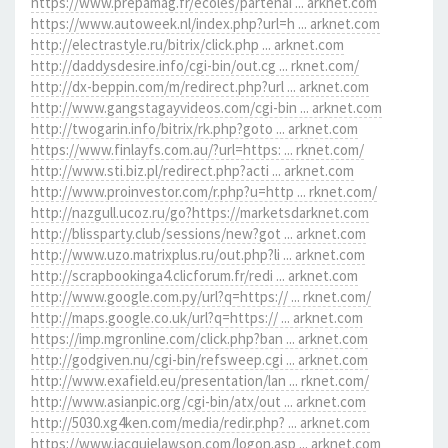
https://www.prepamag.fr/ecoles/partenai ... arknet.com
https://www.autoweek.nl/index.php?url=h ... arknet.com
http://electrastyle.ru/bitrix/click.php ... arknet.com
http://daddysdesire.info/cgi-bin/out.cg ... rknet.com/
http://dx-beppin.com/m/redirect.php?url ... arknet.com
http://www.gangstagayvideos.com/cgi-bin ... arknet.com
http://twogarin.info/bitrix/rk.php?goto ... arknet.com
https://www.finlayfs.com.au/?url=https: ... rknet.com/
http://www.sti.biz.pl/redirect.php?acti ... arknet.com
http://www.proinvestor.com/r.php?u=http ... rknet.com/
http://nazgull.ucoz.ru/go?https://marketsdarknet.com
http://blissparty.club/sessions/new?got ... arknet.com
http://www.uzo.matrixplus.ru/out.php?li ... arknet.com
http://scrapbookinga4.clicforum.fr/redi ... arknet.com
http://www.google.com.py/url?q=https:// ... rknet.com/
http://maps.google.co.uk/url?q=https:// ... arknet.com
https://imp.mgronline.com/click.php?ban ... arknet.com
http://godgiven.nu/cgi-bin/refsweep.cgi ... arknet.com
http://www.exafield.eu/presentation/lan ... rknet.com/
http://www.asianpic.org/cgi-bin/atx/out ... arknet.com
http://5030.xg4ken.com/media/redir.php? ... arknet.com
https://www.jacquielawson.com/logon.asp ... arknet.com