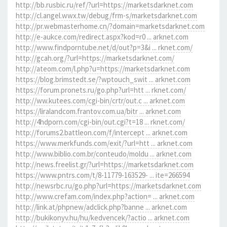
http://bb.rusbic.ru/ref/?url=https://marketsdarknet.com
http://cl.angel.wwx.tw/debug/frm-s/marketsdarknet.com
http://pr.webmasterhome.cn/?domain=marketsdarknet.com
http://e-aukce.com/redirect.aspx?kod=r0 ... arknet.com
http://www.findporntube.net/d/out?p=3&i ... rknet.com/
http://gcah.org/?url=https://marketsdarknet.com/
http://ateom.com/l.php?u=https://marketsdarknet.com
https://blog.brimstedt.se/?wptouch_swit ... arknet.com
https://forum.pronets.ru/go.php?url=htt ... rknet.com/
http://ww.kutees.com/cgi-bin/crtr/out.c ... arknet.com
https://liralandcom.frantov.com.ua/bitr ... arknet.com
http://4hdporn.com/cgi-bin/out.cgi?t=18 ... rknet.com/
http://forums2.battleon.com/f/intercept ... arknet.com
https://www.merkfunds.com/exit/?url=htt ... arknet.com
http://www.biblio.com.br/conteudo/moldu ... arknet.com
http://news.freelist.gr/?url=https://marketsdarknet.com
https://www.pntrs.com/t/8-11779-163529- ... ite=266594
http://newsrbc.ru/go.php?url=https://marketsdarknet.com
http://www.crefam.com/index.php?action= ... arknet.com
http://link.at/phpnew/adclick.php?banne ... arknet.com
http://bukikonyv.hu/hu/kedvencek/?actio ... arknet.com