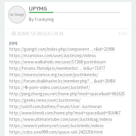
UPYMG
By
Frankymig
-
2026年7月28日(火) 23:24
#394
jcpq
https://giangit.com/index.php/component ... r&id=21998
https://mzansixxx.com/user/Justinzep/videos
https://www.walkaholic.me/user/57268-justinbourn
http://forums.filatelija.lv/memberlist. ... le&u=71077
https://neuroscience.org.tw/user/justinkeedo/
https://forum.vbalkhashe.kz/member.php? ... &uid=20456
https://4k-porn-video.com/user/Justinhef/
http://jiangzhongyou.net/home.php?mod=space&uid=661625
https://geeks.news/user/Justinrenia/
http://sols9.com/batheo/Forum/User-Justinorari
http://www.ktmoli.com/home.php?mod=space&uid=916467
https://www.ultimatetube.com/user/Justinbag/videos
https://www.tryebony.net/user/Justinimils/videos
https://cdss.snw999.com/space-uid-2423256.html