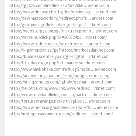
http://zggkzy.com/link/link.asp?id=2066 ... arknet.com
https://www.dnswatch.info/dns/dnslookup ... arknet.com
http://new.mazdaworld.ru/redirect.php?u ... arknet.com
http://geotimes.ge/links.php?go=https:/ ... rknet.com/
https://webstergy.com.sg/fms/trackpromo ... arknet.com
http://hir.ize.hu/click.php?id=260324&c ... rknet.com/
https://www.rudetrans.ru/bitrix/redirec ... arknet.com
http://rk-gamer.clan.su/go?https://marketsdarknet.com
https://businesscentre.yp.ca/go-digital ... arknet.com
http://fittoday.ru/go.php?url=marketsdarknet.com
http://www.navi-ohaka.com/rank.cgi?mode ... arknet.com
https://archive.tinychan.net/read/loung ... rknet.com/
https://sns.qzone.qq.com/cgi-bin/qzshar ... arknet.com
http://hellothai.com/wwwlink/wwwredirec ... rknet.com/
http://www.travelandliving.com.au/partn ... arknet.com
http://torturedrawings.net/crtr/cgi/out ... arknet.com
https://www.nema.org/aa88ee3c-d13d-4751 ... arknet.com
http://m.shopinsacramento.com/redirect. ... rknet.com/