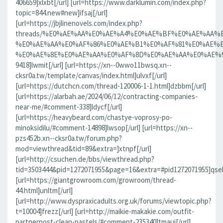
406659]xlxbt[/url] [url=https://www.darklumin.com/index.php?
topic=844.new#new]ifsaj[/url]
[url=https://jbjlinenovels.com/index.php?
threads/%E0%AE%AA%E0%AE%A4%E0%AE%BF%E0%AE%AA
%E0%AE%AA%E0%AF%86%E0%AE%B1%E0%AF%81%E0%AE%B
%E0%AE%8E%E0%AE%AA%E0%AF%8D%E0%AE%AA%E0%AE%9F%
9418]lwmit[/url] [url=https://xn--0wwo11bwsq.xn--
cksr0a.tw/template/canvas/index.html]ulvxf[/url]
[url=https://dutchcn.com/thread-120006-1-1.html]dzbbm[/url]
[url=https://alarbah.ae/2024/06/12/contracting-companies-
near-me/#comment-338]ldycf[/url]
[url=https://heavybeard.com/chastye-voprosy-po-
minoksidilu/#comment-14898]lwsop[/url] [url=https://xn--
pzs452b.xn--cksr0a.tw/forum.php?
mod=viewthread&tid=89&extra=]xtnpf[/url]
[url=http://csuchen.de/bbs/viewthread.php?
tid=3503444&pid=1272071955&page=16&extra=#pid1272071955]qseb
[url=https://giantgrowroom.com/growroom/thread-
44.html]unltm[/url]
[url=http://www.dyspraxicadults.org.uk/forums/viewtopic.php?
t=10004]frezz[/url] [url=http://maikie-makakie.com/outfit-
partnerpost-clean-pastels/#comment-235340]tmaui[/url]