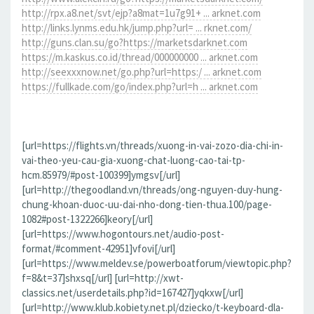
http://rpx.a8.net/svt/ejp?a8mat=1u7g91+ ... arknet.com
http://links.lynms.edu.hk/jump.php?url= ... rknet.com/
http://guns.clan.su/go?https://marketsdarknet.com
https://m.kaskus.co.id/thread/000000000 ... arknet.com
http://seexxxnow.net/go.php?url=https:/ ... arknet.com
https://fullkade.com/go/index.php?url=h ... arknet.com
[url=https://flights.vn/threads/xuong-in-vai-zozo-dia-chi-in-
vai-theo-yeu-cau-gia-xuong-chat-luong-cao-tai-tp-
hcm.85979/#post-100399]ymgsv[/url]
[url=http://thegoodland.vn/threads/ong-nguyen-duy-hung-
chung-khoan-duoc-uu-dai-nho-dong-tien-thua.100/page-
1082#post-1322266]keory[/url]
[url=https://www.hogontours.net/audio-post-
format/#comment-42951]vfovi[/url]
[url=https://www.meldev.se/powerboatforum/viewtopic.php?
f=8&t=37]shxsq[/url] [url=http://xwt-
classics.net/userdetails.php?id=167427]yqkxw[/url]
[url=http://www.klub.kobiety.net.pl/dziecko/t-keyboard-dla-