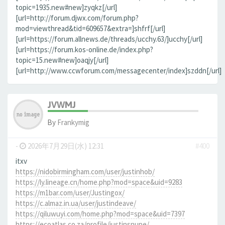
topic=1935.new#new]zyqkz[/url]
[url=http://forum.djwx.com/forum.php?
mod=viewthread&tid=609657&extra=]shfrf[/url]
[url=https://forum.allnews.de/threads/ucchy.63/]ucchy[/url]
[url=https://forum.kos-online.de/index.php?
topic=15.new#new]oaqjy[/url]
[url=http://www.ccwforum.com/messagecenter/index]szddn[/url]
JVWMJ
By
Frankymig
-
2026年7月29日(水) 12:31
#400
itxv
https://nidobirmingham.com/user/justinhob/
https://ly.lineage.cn/home.php?mod=space&uid=9283
https://m1bar.com/user/Justingox/
https://c.almaz.in.ua/user/justindeave/
https://qiluwuyi.com/home.php?mod=space&uid=7397
https://ecoatlas.co.za/profile/justinsnupe/