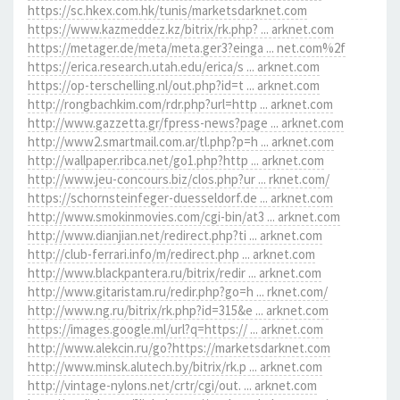
https://sc.hkex.com.hk/tunis/marketsdarknet.com
https://www.kazmeddez.kz/bitrix/rk.php? ... arknet.com
https://metager.de/meta/meta.ger3?einga ... net.com%2f
https://erica.research.utah.edu/erica/s ... arknet.com
https://op-terschelling.nl/out.php?id=t ... arknet.com
http://rongbachkim.com/rdr.php?url=http ... arknet.com
http://www.gazzetta.gr/fpress-news?page ... arknet.com
http://www2.smartmail.com.ar/tl.php?p=h ... arknet.com
http://wallpaper.ribca.net/go1.php?http ... arknet.com
http://www.jeu-concours.biz/clos.php?ur ... rknet.com/
https://schornsteinfeger-duesseldorf.de ... arknet.com
http://www.smokinmovies.com/cgi-bin/at3 ... arknet.com
http://www.dianjian.net/redirect.php?ti ... arknet.com
http://club-ferrari.info/m/redirect.php ... arknet.com
http://www.blackpantera.ru/bitrix/redir ... arknet.com
http://www.gitaristam.ru/redir.php?go=h ... rknet.com/
http://www.ng.ru/bitrix/rk.php?id=315&e ... arknet.com
https://images.google.ml/url?q=https:// ... arknet.com
http://www.alekcin.ru/go?https://marketsdarknet.com
http://www.minsk.alutech.by/bitrix/rk.p ... arknet.com
http://vintage-nylons.net/crtr/cgi/out. ... arknet.com