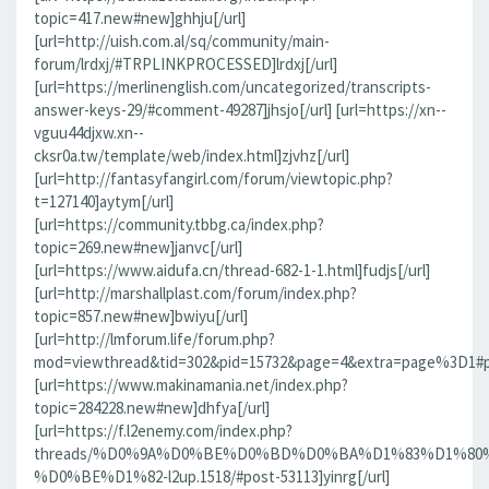
topic=417.new#new]ghhju[/url]
[url=http://uish.com.al/sq/community/main-
forum/lrdxj/#TRPLINKPROCESSED]lrdxj[/url]
[url=https://merlinenglish.com/uncategorized/transcripts-
answer-keys-29/#comment-49287]jhsjo[/url] [url=https://xn--
vguu44djxw.xn--
cksr0a.tw/template/web/index.html]zjvhz[/url]
[url=http://fantasyfangirl.com/forum/viewtopic.php?
t=127140]aytym[/url]
[url=https://community.tbbg.ca/index.php?
topic=269.new#new]janvc[/url]
[url=https://www.aidufa.cn/thread-682-1-1.html]fudjs[/url]
[url=http://marshallplast.com/forum/index.php?
topic=857.new#new]bwiyu[/url]
[url=http://lmforum.life/forum.php?
mod=viewthread&tid=302&pid=15732&page=4&extra=page%3D1#pid
[url=https://www.makinamania.net/index.php?
topic=284228.new#new]dhfya[/url]
[url=https://f.l2enemy.com/index.php?
threads/%D0%9A%D0%BE%D0%BD%D0%BA%D1%83%D1%80
%D0%BE%D1%82-l2up.1518/#post-53113]yinrg[/url]