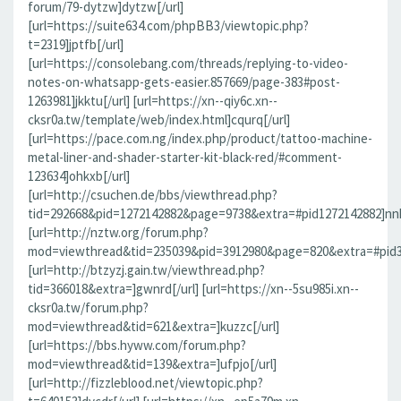
forum/79-dytzw]dytzw[/url]
[url=https://suite634.com/phpBB3/viewtopic.php?
t=2319]jptfb[/url]
[url=https://consolebang.com/threads/replying-to-video-
notes-on-whatsapp-gets-easier.857669/page-383#post-
1263981]jkktu[/url] [url=https://xn--qiy6c.xn--
cksr0a.tw/template/web/index.html]cqurq[/url]
[url=https://pace.com.ng/index.php/product/tattoo-machine-
metal-liner-and-shader-starter-kit-black-red/#comment-
123634]ohkxb[/url]
[url=http://csuchen.de/bbs/viewthread.php?
tid=292668&pid=1272142882&page=9738&extra=#pid1272142882]nnk
[url=http://nztw.org/forum.php?
mod=viewthread&tid=235039&pid=3912980&page=820&extra=#pid39
[url=http://btzyzj.gain.tw/viewthread.php?
tid=366018&extra=]gwnrd[/url] [url=https://xn--5su985i.xn--
cksr0a.tw/forum.php?
mod=viewthread&tid=621&extra=]kuzzc[/url]
[url=https://bbs.hyww.com/forum.php?
mod=viewthread&tid=139&extra=]ufpjo[/url]
[url=http://fizzleblood.net/viewtopic.php?