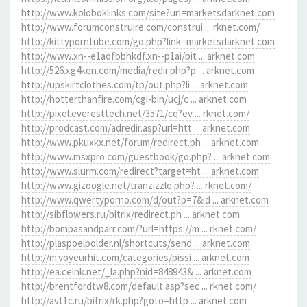
http://www.koloboklinks.com/site?url=marketsdarknet.com
http://www.forumconstruire.com/construi ... rknet.com/
http://kittyporntube.com/go.php?link=marketsdarknet.com
http://www.xn--e1aofbbhkdf.xn--p1ai/bit ... arknet.com
http://526.xg4ken.com/media/redir.php?p ... arknet.com
http://upskirtclothes.com/tp/out.php?li ... arknet.com
http://hotterthanfire.com/cgi-bin/ucj/c ... arknet.com
http://pixel.everesttech.net/3571/cq?ev ... rknet.com/
http://prodcast.com/adredir.asp?url=htt ... arknet.com
http://www.pkuxkx.net/forum/redirect.ph ... arknet.com
http://www.msxpro.com/guestbook/go.php? ... arknet.com
http://www.slurm.com/redirect?target=ht ... arknet.com
http://www.gizoogle.net/tranzizzle.php? ... rknet.com/
http://www.qwertyporno.com/d/out?p=7&id ... arknet.com
http://sibflowers.ru/bitrix/redirect.ph ... arknet.com
http://bompasandparr.com/?url=https://m ... rknet.com/
http://plaspoelpolder.nl/shortcuts/send ... arknet.com
http://m.voyeurhit.com/categories/pissi ... arknet.com
http://ea.celnk.net/_la.php?nid=848943& ... arknet.com
http://brentfordtw8.com/default.asp?sec ... rknet.com/
http://avt1c.ru/bitrix/rk.php?goto=http ... arknet.com