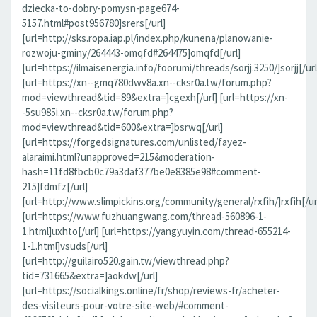
dziecka-to-dobry-pomysn-page674-
5157.html#post956780]srers[/url]
[url=http://sks.ropa.iap.pl/index.php/kunena/planowanie-
rozwoju-gminy/264443-omqfd#264475]omqfd[/url]
[url=https://ilmaisenergia.info/foorumi/threads/sorjj.3250/]sorjj[/url
[url=https://xn--gmq780dwv8a.xn--cksr0a.tw/forum.php?
mod=viewthread&tid=89&extra=]cgexh[/url] [url=https://xn-
-5su985i.xn--cksr0a.tw/forum.php?
mod=viewthread&tid=600&extra=]bsrwq[/url]
[url=https://forgedsignatures.com/unlisted/fayez-
alaraimi.html?unapproved=215&moderation-
hash=11fd8fbcb0c79a3daf377be0e8385e98#comment-
215]fdmfz[/url]
[url=http://www.slimpickins.org/community/general/rxfih/]rxfih[/ur
[url=https://www.fuzhuangwang.com/thread-560896-1-
1.html]uxhto[/url] [url=https://yangyuyin.com/thread-655214-
1-1.html]vsuds[/url]
[url=http://guilairo520.gain.tw/viewthread.php?
tid=731665&extra=]aokdw[/url]
[url=https://socialkings.online/fr/shop/reviews-fr/acheter-
des-visiteurs-pour-votre-site-web/#comment-