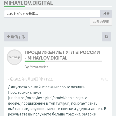
MIHAYLOV.DIGITAL
検索
10 件の記事
返信する
ПРОДВИЖЕНИЕ ГУГЛ В РОССИИ
- MIHAYLOV.DIGITAL
By
Mizoraveica
-
2025年8月20日(水) 19:25
#271
Для успеха в онлайне важны первые позиции.
Профессиональное
[url=https://mihaylov.digital/prodvizhenie-sajta-v-
google/]продвижение в топ гугл[/url] помогает сайту
выйти на лидирующие места в поиске и удерживать их. В
результате вы получаете больше трафика, заявок и