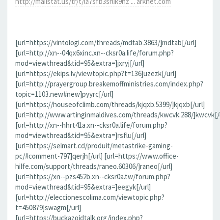
http://mailstat.us/tr/t/la7sfb3srlik9hz ... arknet.com
[url=https://vintologi.com/threads/mdtab.3863/]mdtab[/url]
[url=http://xn--04qx6xinc.xn--cksr0a.life/forum.php?
mod=viewthread&tid=95&extra=]jxryj[/url]
[url=https://ekips.lv/viewtopic.php?t=136]uzezk[/url]
[url=http://prayergroup.breakemoffministries.com/index.php?
topic=1103.new#new]pyyrc[/url]
[url=https://houseofclimb.com/threads/kjqxb.5399/]kjqxb[/url]
[url=http://www.artinginmaldives.com/threads/kwcvk.288/]kwcvk[/u
[url=http://xn--hhrt41a.xn--cksr0a.life/forum.php?
mod=viewthread&tid=95&extra=]rsflu[/url]
[url=https://selmart.cd/produit/metastrike-gaming-
pc/#comment-797]qerjh[/url] [url=https://www.office-
hilfe.com/support/threads/raneo.60306/]raneo[/url]
[url=https://xn--pzs452b.xn--cksr0a.tw/forum.php?
mod=viewthread&tid=95&extra=]eegyk[/url]
[url=http://eleccionescolima.com/viewtopic.php?
t=450879]swagm[/url]
[url=https://buckazoidtalk.org/index.php?