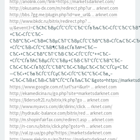
http://anolink.com/?link=https://marketsdarknet.com/
http://okusama-dx.com/m/redirect.php?ur ... arknet.com
http://bbs.7gg.me/plugin.php?id=we_url& ... arknet.com
http://www.bkdc.ru/bitrix/redirect.php? ...
u/&event3=
СЂСћСЂВµСЃС’СЃС’СЂС‘СЃвЂљСЂС•СЃС’СЂС‘СЂВ
+СЂС•СЃС’СЂС–
СЂВ°СЂС•+СЂВ¤СЂВµСЂТ‘СЂВµСЃС’СЂВ°СЂВ»СЃСљСЂС•СЂ
+СЃС“СЂВ»СЃС“СЂВ¶СЂВ±СЃвЂ№+СЂС—
СЂС•+СЂС•СЂВ°СЂТ‘СЂВ·СЂС•СЃС’СЃС“++СЂС–
+СЃС“СЃвЂћСЂВµСЃС’СЂВµ+СЂВ·СЂТ‘СЃС’СЂВ°СЂС–
СЂС•СЂС•СЃвЂ¦СЃС’СЂВ°СЂС•СЂВµСЂС•СЂС‘СЃСџ+СЂС
—СЂС•+СЂвЂСЃС’СЃСџСЂС•СЃС“СЂС”СЂС•СЂв„–
+СЂС•СЂВ±СЂВ»СЂВ°СЃС“СЃвЂљСЂС‘&goto=https://marketsda
https://www.google.com.nf/url?sa=i&url= ... arknet.com
http://ekamedicina.ru/go.php?site=marketsdarknet.com
https://lidersoft21.ru/bitrix/rk.php?go ... arknet.com
http://www.myavcs.com/dir/dirinc/click. ... rknet.com/
http://hydraulic-balance.com/bitrix/red ... arknet.com
http://m.shopinfairfax.com/redirect.asp ... arknet.com
http://n-con.ru/bitrix/click.php?goto=h ... arknet.com
http://val.zp.ua/go.php?https://marketsdarknet.com
http://www.alekcin.ru/go?https://marketsdarknet.com/