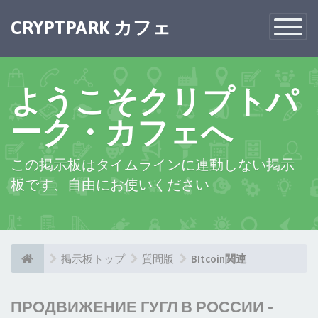
CRYPTPARK カフェ
Toggle
Navigatio
ようこそクリプトパ
ーク・カフェへ
この掲示板はタイムラインに連動しない掲示
板です、自由にお使いください
掲示板トップ
質問版
BItcoin関連
ПРОДВИЖЕНИЕ ГУГЛ В РОССИИ -