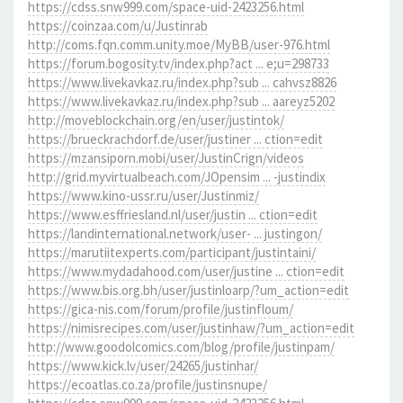
https://cdss.snw999.com/space-uid-2423256.html
https://coinzaa.com/u/Justinrab
http://coms.fqn.comm.unity.moe/MyBB/user-976.html
https://forum.bogosity.tv/index.php?act ... e;u=298733
https://www.livekavkaz.ru/index.php?sub ... cahvsz8826
https://www.livekavkaz.ru/index.php?sub ... aareyz5202
http://moveblockchain.org/en/user/justintok/
https://brueckrachdorf.de/user/justiner ... ction=edit
https://mzansiporn.mobi/user/JustinCrign/videos
http://grid.myvirtualbeach.com/JOpensim ... -justindix
https://www.kino-ussr.ru/user/Justinmiz/
https://www.esffriesland.nl/user/justin ... ction=edit
https://landinternational.network/user- ... justingon/
https://marutiitexperts.com/participant/justintaini/
https://www.mydadahood.com/user/justine ... ction=edit
https://www.bis.org.bh/user/justinloarp/?um_action=edit
https://gica-nis.com/forum/profile/justinfloum/
https://nimisrecipes.com/user/justinhaw/?um_action=edit
http://www.goodolcomics.com/blog/profile/justinpam/
https://www.kick.lv/user/24265/justinhar/
https://ecoatlas.co.za/profile/justinsnupe/