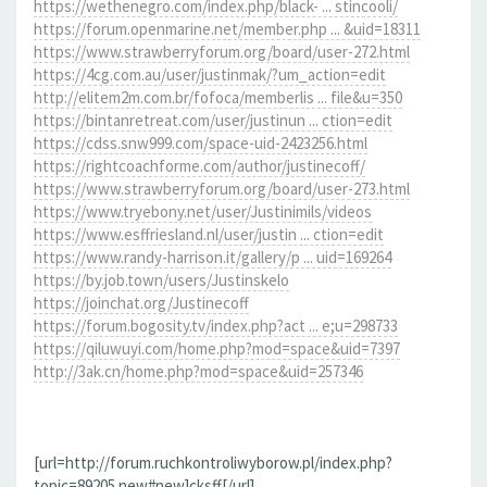
https://wethenegro.com/index.php/black- ... stincooli/
https://forum.openmarine.net/member.php ... &uid=18311
https://www.strawberryforum.org/board/user-272.html
https://4cg.com.au/user/justinmak/?um_action=edit
http://elitem2m.com.br/fofoca/memberlis ... file&u=350
https://bintanretreat.com/user/justinun ... ction=edit
https://cdss.snw999.com/space-uid-2423256.html
https://rightcoachforme.com/author/justinecoff/
https://www.strawberryforum.org/board/user-273.html
https://www.tryebony.net/user/Justinimils/videos
https://www.esffriesland.nl/user/justin ... ction=edit
https://www.randy-harrison.it/gallery/p ... uid=169264
https://by.job.town/users/Justinskelo
https://joinchat.org/Justinecoff
https://forum.bogosity.tv/index.php?act ... e;u=298733
https://qiluwuyi.com/home.php?mod=space&uid=7397
http://3ak.cn/home.php?mod=space&uid=257346
[url=http://forum.ruchkontroliwyborow.pl/index.php?
topic=89205.new#new]cksff[/url]