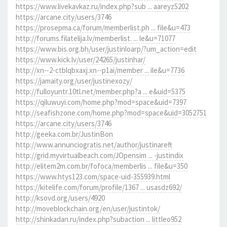
https://www.livekavkaz.ru/index.php?sub ... aareyz5202
https://arcane.city/users/3746
https://prosepma.ca/forum/memberlist.ph ... file&u=473
http://forums.filatelija.lv/memberlist. ... le&u=71077
https://www.bis.org.bh/user/justinloarp/?um_action=edit
https://www.kick.lv/user/24265/justinhar/
http://xn--2-ctblqbxaxj.xn--p1ai/member ... ile&u=7736
https://jamaity.org/user/justinexozy/
http://fulloyuntr.10tl.net/member.php?a ... e&uid=5375
https://qiluwuyi.com/home.php?mod=space&uid=7397
http://seafishzone.com/home.php?mod=space&uid=3052751
https://arcane.city/users/3746
http://geeka.com.br/JustinBon
http://www.annunciogratis.net/author/justinareft
http://grid.myvirtualbeach.com/JOpensim ... -justindix
http://elitem2m.com.br/fofoca/memberlis ... file&u=350
https://www.htys123.com/space-uid-355939.html
https://kitelife.com/forum/profile/1367 ... usasdz692/
http://ksovd.org/users/4920
http://moveblockchain.org/en/user/justintok/
http://shinkadan.ru/index.php?subaction ... littleo952