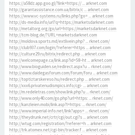
https://a58dz.app.goo.gl/?link=https:// ... arknet.com
http://garantassistance.com.ua/bitrix/c ... arknet.com
https://www.vc-systems.ru/links.php?go= ... arknet.com
http://ds-media.info/url?q=https://marketsdarknet.com
http://metaltorg.org/go/url=https://marketsdarknet.com
http://tcm-blog.de/?URL=marketsdarknet.com
http://moldova.sports.md/extlivein.php? ... rknet.com/
http://club937.com/login/?referer=https ... arknet.com
http://culture29.ru/bitrix/redirect.php ... arknet.com
http://welcomepage.ca/link.asp?id=58~ht ... arknet.com
http://www.bioguiden.se/redirect.aspx?u ... rknet.com/
http://www.daidegasforum.com/forum/foru ... arknet.com
http://toptiztarskereso.hu/redirect.php ... arknet.com
http://xxx6.privatenudismpics.info/cgi- ... arknet.com
http://m.redeletras.com/show.link.php?u ... rknet.com/
http://www.only40.com/go.php?url=https: ... rknet.com/
http://kanzleien.mobi/link.asp?l=https: ... rknet.com/
http://www.imperial-info.net/link?apps= ... rknet.com/
http://theydrunk.net/crtr/cgi/out.cgi?s ... arknet.com
http://wtug.com/registration/?referer=h ... arknet.com
http://trk.atomex.net/cgi-bin/tracker.f ... arknet.com