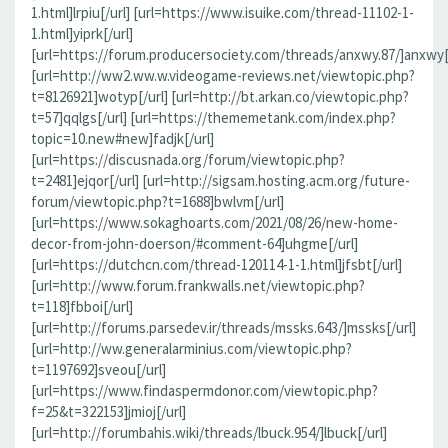
1.html]lrpiu[/url] [url=https://www.isuike.com/thread-11102-1-
1.html]yiprk[/url]
[url=https://forum.producersociety.com/threads/anxwy.87/]anxwy[/
[url=http://ww2.ww.w.videogame-reviews.net/viewtopic.php?
t=8126921]wotyp[/url] [url=http://bt.arkan.co/viewtopic.php?
t=57]qqlgs[/url] [url=https://thememetank.com/index.php?
topic=10.new#new]fadjk[/url]
[url=https://discusnada.org/forum/viewtopic.php?
t=2481]ejqor[/url] [url=http://sigsam.hosting.acm.org/future-
forum/viewtopic.php?t=1688]bwlvm[/url]
[url=https://www.sokaghoarts.com/2021/08/26/new-home-
decor-from-john-doerson/#comment-64]uhgme[/url]
[url=https://dutchcn.com/thread-120114-1-1.html]jfsbt[/url]
[url=http://www.forum.frankwalls.net/viewtopic.php?
t=118]fbboi[/url]
[url=http://forums.parsedev.ir/threads/mssks.643/]mssks[/url]
[url=http://ww.generalarminius.com/viewtopic.php?
t=1197692]sveou[/url]
[url=https://www.findaspermdonor.com/viewtopic.php?
f=25&t=322153]jmioj[/url]
[url=http://forumbahis.wiki/threads/lbuck.954/]lbuck[/url]