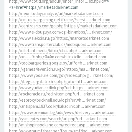
http://www.cotid.org/addurl/enter_infor ... ex.hp?id='
>
<a+href=https://marketsdarknet.com
http://neon.today/analyze/url/marketsdarknet.com
http://cm-us.wargaming.net/frame/?servi ... arknet.com
http://centroarts.com/go.php?https://marketsdarknet.com
http://www.e-douguya.com/cgi-bin/mbbs/l ... rknet.com/
http://www.alekcin.ru/go?https://marketsdarknet.com
http://www.transporterclub.cz/mobiquo/s ... arknet.com
http://diletant.media/bitrix/click.php? ... arknet.com
http://xn----9sbbgc0a4m.com/bitrix/clic ... arknet.com
http://toolbarqueries.google.by/url?q=h ... arknet.com
https://games4ever.3dn.ru/go?https://ma ... rknet.com/
https://www.yoosure.com/go8/index.php?g ... rknet.com/
https://begc.org/bitrix/rk.php?goto=htt ... arknet.com
http://www.yudian.cc/link.php?url=https ... arknet.com
http://rockoracle.ru/redir/item.php?url ... arknet.com
http://ezproxy.bucknell.edu/login?url=h ... rknet.com/
http://antispam.1937.co.kr/kakaolink.ph ... arknet.com
https://www.premium.bg/ads/www/delivery ... arknet.com
http://ysm.epizy.com/search/url.php?url ... arknet.com
http://m.shopinspokane.com/redirect.asp ... arknet.com
http://www.raumfahrer.net/forum/smf/ind ... arknet.com