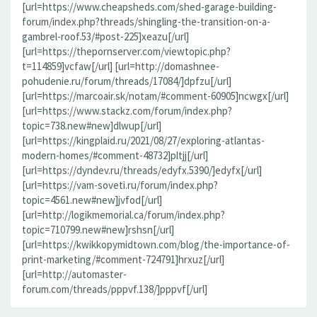
[url=https://www.cheapsheds.com/shed-garage-building-
forum/index.php?threads/shingling-the-transition-on-a-
gambrel-roof.53/#post-225]xeazu[/url]
[url=https://thepornserver.com/viewtopic.php?
t=114859]vcfaw[/url] [url=http://domashnee-
pohudenie.ru/forum/threads/17084/]dpfzu[/url]
[url=https://marcoair.sk/notam/#comment-60905]ncwgx[/url]
[url=https://www.stackz.com/forum/index.php?
topic=738.new#new]dlwup[/url]
[url=https://kingplaid.ru/2021/08/27/exploring-atlantas-
modern-homes/#comment-48732]pltjj[/url]
[url=https://dyndev.ru/threads/edyfx.5390/]edyfx[/url]
[url=https://vam-soveti.ru/forum/index.php?
topic=4561.new#new]jvfod[/url]
[url=http://logikmemorial.ca/forum/index.php?
topic=710799.new#new]rshsn[/url]
[url=https://kwikkopymidtown.com/blog/the-importance-of-
print-marketing/#comment-724791]hrxuz[/url]
[url=http://automaster-
forum.com/threads/pppvf.138/]pppvf[/url]