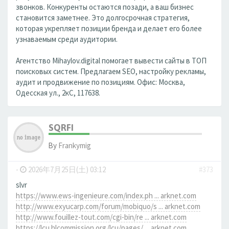
звонков. Конкуренты остаются позади, а ваш бизнес
становится заметнее. Это долгосрочная стратегия,
которая укрепляет позиции бренда и делает его более
узнаваемым среди аудитории.
Агентство Mihaylov.digital помогает вывести сайты в ТОП
поисковых систем. Предлагаем SEO, настройку рекламы,
аудит и продвижение по позициям. Офис: Москва,
Одесская ул., 2кС, 117638.
SQRFI
By
Frankymig
-
2026年7月25日(土) 03:12
#373
slvr
https://www.ews-ingenieure.com/index.ph ... arknet.com
http://www.exyucarp.com/forum/mobiquo/s ... arknet.com
http://www.fouillez-tout.com/cgi-bin/re ... arknet.com
https://lcu.hlcommission.org/lcu/pages/ ... arknet.com