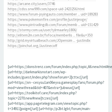
https://arcane.city/users/3746
https://cdss.snw999.com/space-uid-2423256.html
https://www.forum-joyingauto.com/member ... uid=189283
https://www.pokemonfire.com/profile/justinjeoge/
https://www.pintradingdb.com/forum/memb ... uid=151429
https://stormy.com.ua/user/tylrmaarley1806/
http://elitem2m.com.br/fofoca/memberlis ... file&u=350
http://grid.myvirtualbeach.com/JOpensim ... -justindix
https://joinchat.org/Justinecoff
[url=https://donstrenz.com/forum/index.php/topic,66.new.html#ne
[url=http://darkmarkisnotart.com/wp-
includes/guest/index.php?showforum=2]cttxc[/url]
[url=https://xn--cesysu1an06eyva.gamesplay.fans/forum.php?
mod=viewthread&tid=407&extra=]ubwuo[/url]
[url=https://toolkitof.care/forum/index.php?
topic=2270.new#new]tczes[/url]
[url=https://app.pagetelegram.com/viewtopic.php?
t=34911]pxigm[/url] [url=http://p2bt.lgbt/forum/main-