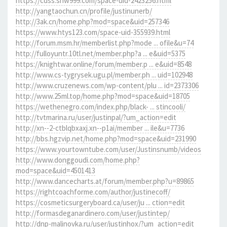
https://cdss.snw999.com/space-uid-2423256.html
http://yangtaochun.cn/profile/justinunerb/
http://3ak.cn/home.php?mod=space&uid=257346
https://www.htys123.com/space-uid-355939.html
http://forum.msm.hr/memberlist.php?mode ... ofile&u=74
http://fulloyuntr.10tl.net/member.php?a ... e&uid=5375
https://knightwar.online/forum/member.p ... e&uid=8548
http://www.cs-tygrysek.ugu.pl/member.ph ... uid=102948
http://www.cruzenews.com/wp-content/plu ... id=2373306
http://www.25ml.top/home.php?mod=space&uid=18705
https://wethenegro.com/index.php/black- ... stincooli/
http://tvtmarina.ru/user/justinpal/?um_action=edit
http://xn--2-ctblqbxaxj.xn--p1ai/member ... ile&u=7736
http://bbs.hgzvip.net/home.php?mod=space&uid=231990
https://www.yourtowntube.com/user/Justinsnumb/videos
http://www.donggoudi.com/home.php?
mod=space&uid=4501413
http://www.dancecharts.at/forum/member.php?u=89865
https://rightcoachforme.com/author/justinecoff/
https://cosmeticsurgeryboard.ca/user/ju ... ction=edit
http://formasdeganardinero.com/user/justintep/
http://dnp-malinovka.ru/user/justinhox/?um_action=edit