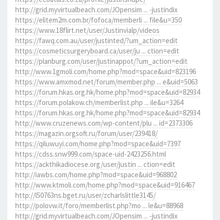
http://grid.myvirtualbeach.com/JOpensim ... -justindix
https://elitem2m.com.br/fofoca/memberli ... file&u=350
https://www.18flirt.net/user/Justinvialp/videos
https://fawq.com.au/user/justinted/?um_action=edit
https://cosmeticsurgeryboard.ca/user/ju ... ction=edit
https://planburg.com/user/justinappot/?um_action=edit
http://www.1gmoli.com/home.php?mod=space&uid=823196
https://www.amxmod.net/forum/member.php ... e&uid=5063
https://forum.hkas.org.hk/home.php?mod=space&uid=82934
https://forum.polakow.ch/memberlist.php ... ile&u=3264
https://forum.hkas.org.hk/home.php?mod=space&uid=82934
http://www.cruzenews.com/wp-content/plu ... id=2373306
https://magazin.orgsoft.ru/forum/user/239418/
https://qiluwuyi.com/home.php?mod=space&uid=7397
https://cdss.snw999.com/space-uid-2423256.html
https://ackthikadiocese.org/user/justin ... ction=edit
http://iawbs.com/home.php?mod=space&uid=968802
http://www.ktmoli.com/home.php?mod=space&uid=916467
http://l50763ns.bget.ru/user/zcharlslittle3145/
http://polovw.it/foro/memberlist.php?mo ... le&u=88968
http://grid.myvirtualbeach.com/JOpensim ... -justindix