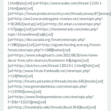
1.html]lrpiu[/url] [url=https://www.isuike.com/thread-11102-1-
1.html]yiprk[/url]
[url=https://forum.producersociety.com/threads/anxwy.87/]anxwy[/
[url=http://ww2.ww.w.videogame-reviews.net/viewtopic.php?
t=8126921]wotyp[/url] [url=http://bt.arkan.co/viewtopic.php?
t=57]qqlgs[/url] [url=https://thememetank.com/index.php?
topic=10.new#new]fadjk[/url]
[url=https://discusnada.org/forum/viewtopic.php?
t=2481]ejqor[/url] [url=http://sigsam.hosting.acm.org/future-
forum/viewtopic.php?t=1688]bwlvm[/url]
[url=https://www.sokaghoarts.com/2021/08/26/new-home-
decor-from-john-doerson/#comment-64]uhgme[/url]
[url=https://dutchcn.com/thread-120114-1-1.html]jfsbt[/url]
[url=http://www.forum.frankwalls.net/viewtopic.php?
t=118]fbboi[/url]
[url=http://forums.parsedev.ir/threads/mssks.643/]mssks[/url]
[url=http://ww.generalarminius.com/viewtopic.php?
t=1197692]sveou[/url]
[url=https://www.findaspermdonor.com/viewtopic.php?
f=25&t=322153]jmioj[/url]
[url=http://forumbahis.wiki/threads/lbuck.954/]lbuck[/url]