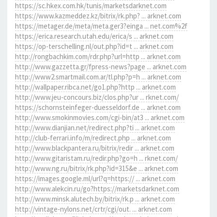
https://sc.hkex.com.hk/tunis/marketsdarknet.com
https://www.kazmeddez.kz/bitrix/rk.php? ... arknet.com
https://metager.de/meta/meta.ger3?einga ... net.com%2f
https://erica.research.utah.edu/erica/s ... arknet.com
https://op-terschelling.nl/out.php?id=t ... arknet.com
http://rongbachkim.com/rdr.php?url=http ... arknet.com
http://www.gazzetta.gr/fpress-news?page ... arknet.com
http://www2.smartmail.com.ar/tl.php?p=h ... arknet.com
http://wallpaper.ribca.net/go1.php?http ... arknet.com
http://www.jeu-concours.biz/clos.php?ur ... rknet.com/
https://schornsteinfeger-duesseldorf.de ... arknet.com
http://www.smokinmovies.com/cgi-bin/at3 ... arknet.com
http://www.dianjian.net/redirect.php?ti ... arknet.com
http://club-ferrari.info/m/redirect.php ... arknet.com
http://www.blackpantera.ru/bitrix/redir ... arknet.com
http://www.gitaristam.ru/redir.php?go=h ... rknet.com/
http://www.ng.ru/bitrix/rk.php?id=315&e ... arknet.com
https://images.google.ml/url?q=https:// ... arknet.com
http://www.alekcin.ru/go?https://marketsdarknet.com
http://www.minsk.alutech.by/bitrix/rk.p ... arknet.com
http://vintage-nylons.net/crtr/cgi/out. ... arknet.com