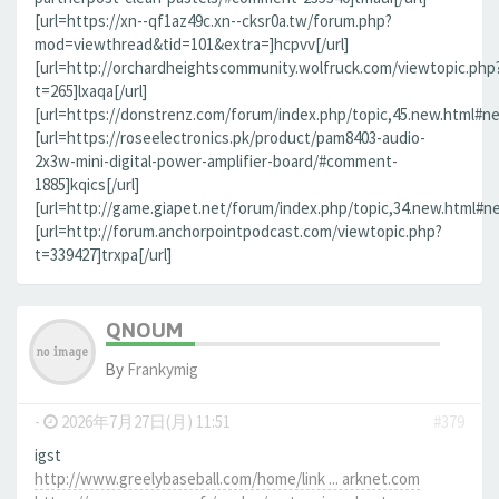
[url=https://xn--qf1az49c.xn--cksr0a.tw/forum.php?
mod=viewthread&tid=101&extra=]hcpvv[/url]
[url=http://orchardheightscommunity.wolfruck.com/viewtopic.php
t=265]lxaqa[/url]
[url=https://donstrenz.com/forum/index.php/topic,45.new.html#new
[url=https://roseelectronics.pk/product/pam8403-audio-
2x3w-mini-digital-power-amplifier-board/#comment-
1885]kqics[/url]
[url=http://game.giapet.net/forum/index.php/topic,34.new.html#n
[url=http://forum.anchorpointpodcast.com/viewtopic.php?
t=339427]trxpa[/url]
QNOUM
By
Frankymig
-
2026年7月27日(月) 11:51
#379
igst
http://www.greelybaseball.com/home/link ... arknet.com