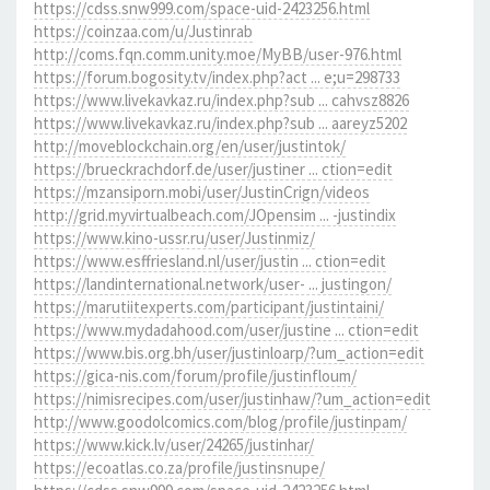
https://cdss.snw999.com/space-uid-2423256.html
https://coinzaa.com/u/Justinrab
http://coms.fqn.comm.unity.moe/MyBB/user-976.html
https://forum.bogosity.tv/index.php?act ... e;u=298733
https://www.livekavkaz.ru/index.php?sub ... cahvsz8826
https://www.livekavkaz.ru/index.php?sub ... aareyz5202
http://moveblockchain.org/en/user/justintok/
https://brueckrachdorf.de/user/justiner ... ction=edit
https://mzansiporn.mobi/user/JustinCrign/videos
http://grid.myvirtualbeach.com/JOpensim ... -justindix
https://www.kino-ussr.ru/user/Justinmiz/
https://www.esffriesland.nl/user/justin ... ction=edit
https://landinternational.network/user- ... justingon/
https://marutiitexperts.com/participant/justintaini/
https://www.mydadahood.com/user/justine ... ction=edit
https://www.bis.org.bh/user/justinloarp/?um_action=edit
https://gica-nis.com/forum/profile/justinfloum/
https://nimisrecipes.com/user/justinhaw/?um_action=edit
http://www.goodolcomics.com/blog/profile/justinpam/
https://www.kick.lv/user/24265/justinhar/
https://ecoatlas.co.za/profile/justinsnupe/