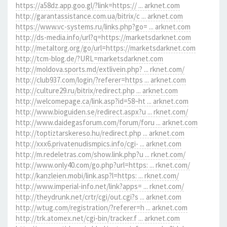
https://a58dz.app.goo.gl/?link=https:// ... arknet.com
http://garantassistance.com.ua/bitrix/c ... arknet.com
https://www.vc-systems.ru/links.php?go= ... arknet.com
http://ds-media.info/url?q=https://marketsdarknet.com
http://metaltorg.org/go/url=https://marketsdarknet.com
http://tcm-blog.de/?URL=marketsdarknet.com
http://moldova.sports.md/extlivein.php? ... rknet.com/
http://club937.com/login/?referer=https ... arknet.com
http://culture29.ru/bitrix/redirect.php ... arknet.com
http://welcomepage.ca/link.asp?id=58~ht ... arknet.com
http://www.bioguiden.se/redirect.aspx?u ... rknet.com/
http://www.daidegasforum.com/forum/foru ... arknet.com
http://toptiztarskereso.hu/redirect.php ... arknet.com
http://xxx6.privatenudismpics.info/cgi- ... arknet.com
http://m.redeletras.com/show.link.php?u ... rknet.com/
http://www.only40.com/go.php?url=https: ... rknet.com/
http://kanzleien.mobi/link.asp?l=https: ... rknet.com/
http://www.imperial-info.net/link?apps= ... rknet.com/
http://theydrunk.net/crtr/cgi/out.cgi?s ... arknet.com
http://wtug.com/registration/?referer=h ... arknet.com
http://trk.atomex.net/cgi-bin/tracker.f ... arknet.com