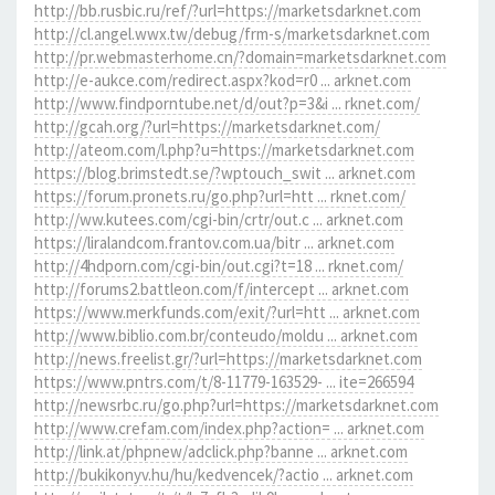
http://bb.rusbic.ru/ref/?url=https://marketsdarknet.com
http://cl.angel.wwx.tw/debug/frm-s/marketsdarknet.com
http://pr.webmasterhome.cn/?domain=marketsdarknet.com
http://e-aukce.com/redirect.aspx?kod=r0 ... arknet.com
http://www.findporntube.net/d/out?p=3&i ... rknet.com/
http://gcah.org/?url=https://marketsdarknet.com/
http://ateom.com/l.php?u=https://marketsdarknet.com
https://blog.brimstedt.se/?wptouch_swit ... arknet.com
https://forum.pronets.ru/go.php?url=htt ... rknet.com/
http://ww.kutees.com/cgi-bin/crtr/out.c ... arknet.com
https://liralandcom.frantov.com.ua/bitr ... arknet.com
http://4hdporn.com/cgi-bin/out.cgi?t=18 ... rknet.com/
http://forums2.battleon.com/f/intercept ... arknet.com
https://www.merkfunds.com/exit/?url=htt ... arknet.com
http://www.biblio.com.br/conteudo/moldu ... arknet.com
http://news.freelist.gr/?url=https://marketsdarknet.com
https://www.pntrs.com/t/8-11779-163529- ... ite=266594
http://newsrbc.ru/go.php?url=https://marketsdarknet.com
http://www.crefam.com/index.php?action= ... arknet.com
http://link.at/phpnew/adclick.php?banne ... arknet.com
http://bukikonyv.hu/hu/kedvencek/?actio ... arknet.com