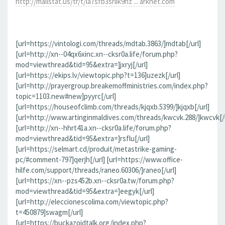
http://mailstat.us/tr/t/la7sfb3srlik9hz ... arknet.com
[url=https://vintologi.com/threads/mdtab.3863/]mdtab[/url]
[url=http://xn--04qx6xinc.xn--cksr0a.life/forum.php?
mod=viewthread&tid=95&extra=]jxryj[/url]
[url=https://ekips.lv/viewtopic.php?t=136]uzezk[/url]
[url=http://prayergroup.breakemoffministries.com/index.php?
topic=1103.new#new]pyyrc[/url]
[url=https://houseofclimb.com/threads/kjqxb.5399/]kjqxb[/url]
[url=http://www.artinginmaldives.com/threads/kwcvk.288/]kwcvk[/u
[url=http://xn--hhrt41a.xn--cksr0a.life/forum.php?
mod=viewthread&tid=95&extra=]rsflu[/url]
[url=https://selmart.cd/produit/metastrike-gaming-
pc/#comment-797]qerjh[/url] [url=https://www.office-
hilfe.com/support/threads/raneo.60306/]raneo[/url]
[url=https://xn--pzs452b.xn--cksr0a.tw/forum.php?
mod=viewthread&tid=95&extra=]eegyk[/url]
[url=http://eleccionescolima.com/viewtopic.php?
t=450879]swagm[/url]
[url=https://buckazoidtalk.org/index.php?