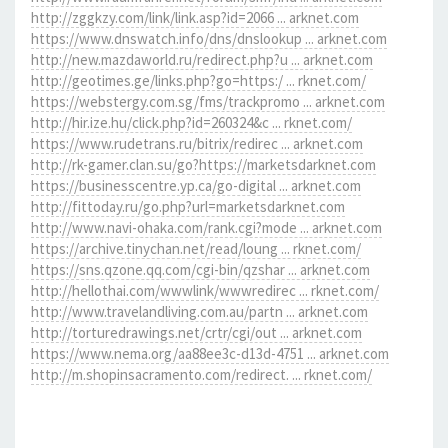
http://zggkzy.com/link/link.asp?id=2066 ... arknet.com
https://www.dnswatch.info/dns/dnslookup ... arknet.com
http://new.mazdaworld.ru/redirect.php?u ... arknet.com
http://geotimes.ge/links.php?go=https:/ ... rknet.com/
https://webstergy.com.sg/fms/trackpromo ... arknet.com
http://hir.ize.hu/click.php?id=260324&c ... rknet.com/
https://www.rudetrans.ru/bitrix/redirec ... arknet.com
http://rk-gamer.clan.su/go?https://marketsdarknet.com
https://businesscentre.yp.ca/go-digital ... arknet.com
http://fittoday.ru/go.php?url=marketsdarknet.com
http://www.navi-ohaka.com/rank.cgi?mode ... arknet.com
https://archive.tinychan.net/read/loung ... rknet.com/
https://sns.qzone.qq.com/cgi-bin/qzshar ... arknet.com
http://hellothai.com/wwwlink/wwwredirec ... rknet.com/
http://www.travelandliving.com.au/partn ... arknet.com
http://torturedrawings.net/crtr/cgi/out ... arknet.com
https://www.nema.org/aa88ee3c-d13d-4751 ... arknet.com
http://m.shopinsacramento.com/redirect. ... rknet.com/