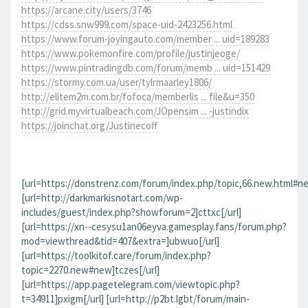
https://arcane.city/users/3746
https://cdss.snw999.com/space-uid-2423256.html
https://www.forum-joyingauto.com/member ... uid=189283
https://www.pokemonfire.com/profile/justinjeoge/
https://www.pintradingdb.com/forum/memb ... uid=151429
https://stormy.com.ua/user/tylrmaarley1806/
http://elitem2m.com.br/fofoca/memberlis ... file&u=350
http://grid.myvirtualbeach.com/JOpensim ... -justindix
https://joinchat.org/Justinecoff
[url=https://donstrenz.com/forum/index.php/topic,66.new.html#ne
[url=http://darkmarkisnotart.com/wp-
includes/guest/index.php?showforum=2]cttxc[/url]
[url=https://xn--cesysu1an06eyva.gamesplay.fans/forum.php?
mod=viewthread&tid=407&extra=]ubwuo[/url]
[url=https://toolkitof.care/forum/index.php?
topic=2270.new#new]tczes[/url]
[url=https://app.pagetelegram.com/viewtopic.php?
t=34911]pxigm[/url] [url=http://p2bt.lgbt/forum/main-