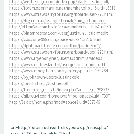
https://wethenegro.com/index.php/black- ... stincooli/
https://forum.openmarine.net/member.php ... &uid=18311
https://www.strawberryforum.org/board/user-272.html
https://4cg.com.au/user/justinmak/?um_action=edit
http://elitem2m.com.br/fofoca/memberlis ... file&u=350
https://bintanretreat.com/user/justinun ... ction=edit
https://cdss.snw999.com/space-uid-2423256.html
https://rightcoachforme.com/author/justinecoff/
https://www.strawberryforum.org/board/user-273.html
https://www.tryebony.net/user/Justinimils/videos
https://www.esffriesland.nl/user/justin ... ction=edit
https://www.randy-harrison.it/gallery/p ... uid=169264
https://by.job.town/users/Justinskelo
https://joinchat.org/Justinecoff
https://forum.bogosity.tv/index.php?act ... e;u=298733
https://qiluwuyi.com/home.php?mod=space&uid=7397
http://3ak.cn/home.php?mod=space&uid=257346
[url=http://forum.ruchkontroliwyborow.pl/index.php?
topic=89205.new#new]cksff[/url]