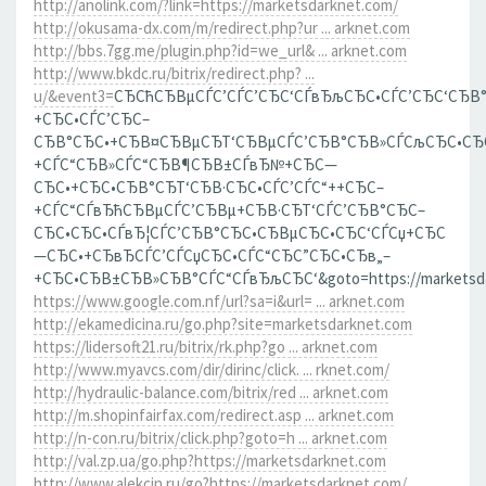
http://anolink.com/?link=https://marketsdarknet.com/
http://okusama-dx.com/m/redirect.php?ur ... arknet.com
http://bbs.7gg.me/plugin.php?id=we_url& ... arknet.com
http://www.bkdc.ru/bitrix/redirect.php? ...
u/&event3=
СЂСћСЂВµСЃС’СЃС’СЂС‘СЃвЂљСЂС•СЃС’СЂС‘СЂВ
+СЂС•СЃС’СЂС–
СЂВ°СЂС•+СЂВ¤СЂВµСЂТ‘СЂВµСЃС’СЂВ°СЂВ»СЃСљСЂС•СЂ
+СЃС“СЂВ»СЃС“СЂВ¶СЂВ±СЃвЂ№+СЂС—
СЂС•+СЂС•СЂВ°СЂТ‘СЂВ·СЂС•СЃС’СЃС“++СЂС–
+СЃС“СЃвЂћСЂВµСЃС’СЂВµ+СЂВ·СЂТ‘СЃС’СЂВ°СЂС–
СЂС•СЂС•СЃвЂ¦СЃС’СЂВ°СЂС•СЂВµСЂС•СЂС‘СЃСџ+СЂС
—СЂС•+СЂвЂСЃС’СЃСџСЂС•СЃС“СЂС”СЂС•СЂв„–
+СЂС•СЂВ±СЂВ»СЂВ°СЃС“СЃвЂљСЂС‘&goto=https://marketsda
https://www.google.com.nf/url?sa=i&url= ... arknet.com
http://ekamedicina.ru/go.php?site=marketsdarknet.com
https://lidersoft21.ru/bitrix/rk.php?go ... arknet.com
http://www.myavcs.com/dir/dirinc/click. ... rknet.com/
http://hydraulic-balance.com/bitrix/red ... arknet.com
http://m.shopinfairfax.com/redirect.asp ... arknet.com
http://n-con.ru/bitrix/click.php?goto=h ... arknet.com
http://val.zp.ua/go.php?https://marketsdarknet.com
http://www.alekcin.ru/go?https://marketsdarknet.com/