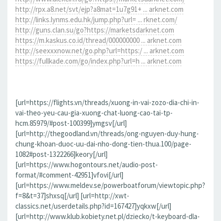
http://rpx.a8.net/svt/ejp?a8mat=1u7g91+ ... arknet.com
http://links.lynms.edu.hk/jump.php?url= ... rknet.com/
http://guns.clan.su/go?https://marketsdarknet.com
https://m.kaskus.co.id/thread/000000000 ... arknet.com
http://seexxxnow.net/go.php?url=https:/ ... arknet.com
https://fullkade.com/go/index.php?url=h ... arknet.com
[url=https://flights.vn/threads/xuong-in-vai-zozo-dia-chi-in-
vai-theo-yeu-cau-gia-xuong-chat-luong-cao-tai-tp-
hcm.85979/#post-100399]ymgsv[/url]
[url=http://thegoodland.vn/threads/ong-nguyen-duy-hung-
chung-khoan-duoc-uu-dai-nho-dong-tien-thua.100/page-
1082#post-1322266]keory[/url]
[url=https://www.hogontours.net/audio-post-
format/#comment-42951]vfovi[/url]
[url=https://www.meldev.se/powerboatforum/viewtopic.php?
f=8&t=37]shxsq[/url] [url=http://xwt-
classics.net/userdetails.php?id=167427]yqkxw[/url]
[url=http://www.klub.kobiety.net.pl/dziecko/t-keyboard-dla-