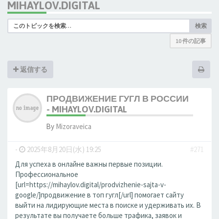
MIHAYLOV.DIGITAL
検索
10 件の記事
返信する
ПРОДВИЖЕНИЕ ГУГЛ В РОССИИ
- MIHAYLOV.DIGITAL
By
Mizoraveica
-
2025年8月20日(水) 19:25
#271
Для успеха в онлайне важны первые позиции.
Профессиональное
[url=https://mihaylov.digital/prodvizhenie-sajta-v-
google/]продвижение в топ гугл[/url] помогает сайту
выйти на лидирующие места в поиске и удерживать их. В
результате вы получаете больше трафика, заявок и