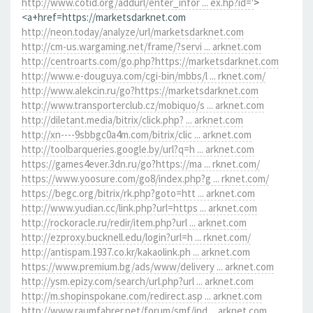
http://www.cotid.org/addurl/enter_infor ... ex.hp?id='
>
<a+href=https://marketsdarknet.com
http://neon.today/analyze/url/marketsdarknet.com
http://cm-us.wargaming.net/frame/?servi ... arknet.com
http://centroarts.com/go.php?https://marketsdarknet.com
http://www.e-douguya.com/cgi-bin/mbbs/l ... rknet.com/
http://www.alekcin.ru/go?https://marketsdarknet.com
http://www.transporterclub.cz/mobiquo/s ... arknet.com
http://diletant.media/bitrix/click.php? ... arknet.com
http://xn----9sbbgc0a4m.com/bitrix/clic ... arknet.com
http://toolbarqueries.google.by/url?q=h ... arknet.com
https://games4ever.3dn.ru/go?https://ma ... rknet.com/
https://www.yoosure.com/go8/index.php?g ... rknet.com/
https://begc.org/bitrix/rk.php?goto=htt ... arknet.com
http://www.yudian.cc/link.php?url=https ... arknet.com
http://rockoracle.ru/redir/item.php?url ... arknet.com
http://ezproxy.bucknell.edu/login?url=h ... rknet.com/
http://antispam.1937.co.kr/kakaolink.ph ... arknet.com
https://www.premium.bg/ads/www/delivery ... arknet.com
http://ysm.epizy.com/search/url.php?url ... arknet.com
http://m.shopinspokane.com/redirect.asp ... arknet.com
http://www.raumfahrer.net/forum/smf/ind ... arknet.com