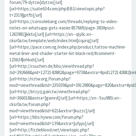
forum/79-dytzw]dytzw[/url]
[url=https://suite634.com/phpBB3/viewtopic.php?
t=2319]jptfb[/url]
[url=https://consolebang.com/threads/replying-to-video-
notes-on-whatsapp-gets-easier.857669/page-383#post-
1263981]jkktu[/url] [url=https://xn--qiy6c.xn--
cksr0a.tw/template/web/index.html]cqurq[/url]
[url=https://pace.com.ng/index.php/product/tattoo-machine-
metal-liner-and-shader-starter-kit-black-red/#comment-
123634]ohkxb[/url]
[url=http://csuchen.de/bbs/viewthread.php?
tid=292668&pid=1272142882&page=9738&extra=#pid1272142882]nnk
[url=http://nztw.org/forum.php?
mod=viewthread&tid=235039&pid=3912980&page=820&extra=#pid39
[url=http://btzyzj.gain.tw/viewthread.php?
tid=366018&extra=]gwnrd[/url] [url=https://xn--5su985i.xn--
cksr0a.tw/forum.php?
mod=viewthread&tid=621&extra=]kuzzc[/url]
[url=https://bbs.hyww.com/forum.php?
mod=viewthread&tid=139&extra=]ufpjo[/url]
[url=http://fizzleblood.net/viewtopic.php?