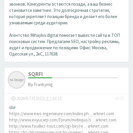
звонков. Конкуренты остаются позади, а ваш бизнес
становится заметнее. Это долгосрочная стратегия,
которая укрепляет позиции бренда и делает его более
узнаваемым среди аудитории.
Агентство Mihaylov.digital помогает вывести сайты в ТОП
поисковых систем. Предлагаем SEO, настройку рекламы,
аудит и продвижение по позициям. Офис: Москва,
Одесская ул., 2кС, 117638.
SQRFI
By
Frankymig
-
2026年7月25日(土) 03:12
#373
slvr
https://www.ews-ingenieure.com/index.ph ... arknet.com
http://www.exyucarp.com/forum/mobiquo/s ... arknet.com
http://www.fouillez-tout.com/cgi-bin/re ... arknet.com
https://lcu.hlcommission.org/lcu/pages/ ... arknet.com