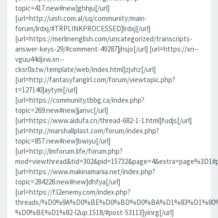
topic=417.new#new]ghhju[/url]
[url=http://uish.com.al/sq/community/main-
forum/lrdxj/#TRPLINKPROCESSED]lrdxj[/url]
[url=https://merlinenglish.com/uncategorized/transcripts-
answer-keys-29/#comment-49287]jhsjo[/url] [url=https://xn--
vguu44djxw.xn--
cksr0a.tw/template/web/index.html]zjvhz[/url]
[url=http://fantasyfangirl.com/forum/viewtopic.php?
t=127140]aytym[/url]
[url=https://community.tbbg.ca/index.php?
topic=269.new#new]janvc[/url]
[url=https://www.aidufa.cn/thread-682-1-1.html]fudjs[/url]
[url=http://marshallplast.com/forum/index.php?
topic=857.new#new]bwiyu[/url]
[url=http://lmforum.life/forum.php?
mod=viewthread&tid=302&pid=15732&page=4&extra=page%3D1#pid
[url=https://www.makinamania.net/index.php?
topic=284228.new#new]dhfya[/url]
[url=https://f.l2enemy.com/index.php?
threads/%D0%9A%D0%BE%D0%BD%D0%BA%D1%83%D1%80
%D0%BE%D1%82-l2up.1518/#post-53113]yinrg[/url]