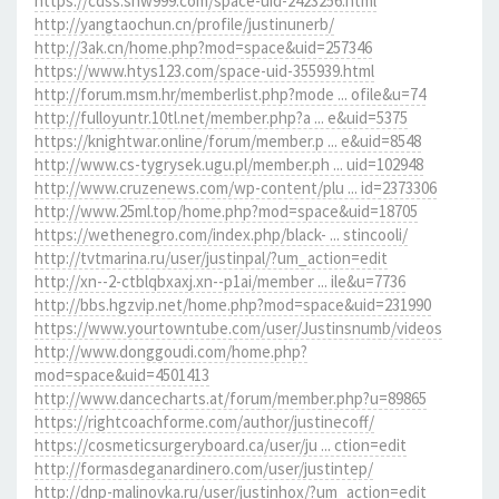
https://cdss.snw999.com/space-uid-2423256.html
http://yangtaochun.cn/profile/justinunerb/
http://3ak.cn/home.php?mod=space&uid=257346
https://www.htys123.com/space-uid-355939.html
http://forum.msm.hr/memberlist.php?mode ... ofile&u=74
http://fulloyuntr.10tl.net/member.php?a ... e&uid=5375
https://knightwar.online/forum/member.p ... e&uid=8548
http://www.cs-tygrysek.ugu.pl/member.ph ... uid=102948
http://www.cruzenews.com/wp-content/plu ... id=2373306
http://www.25ml.top/home.php?mod=space&uid=18705
https://wethenegro.com/index.php/black- ... stincooli/
http://tvtmarina.ru/user/justinpal/?um_action=edit
http://xn--2-ctblqbxaxj.xn--p1ai/member ... ile&u=7736
http://bbs.hgzvip.net/home.php?mod=space&uid=231990
https://www.yourtowntube.com/user/Justinsnumb/videos
http://www.donggoudi.com/home.php?
mod=space&uid=4501413
http://www.dancecharts.at/forum/member.php?u=89865
https://rightcoachforme.com/author/justinecoff/
https://cosmeticsurgeryboard.ca/user/ju ... ction=edit
http://formasdeganardinero.com/user/justintep/
http://dnp-malinovka.ru/user/justinhox/?um_action=edit