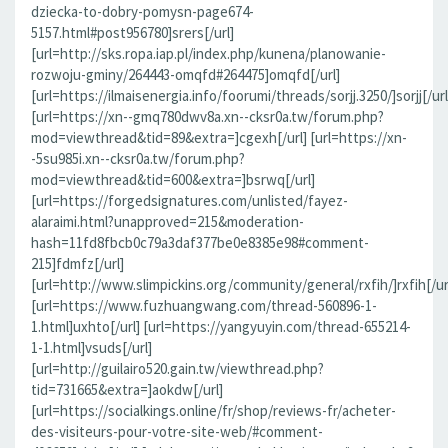
dziecka-to-dobry-pomysn-page674-
5157.html#post956780]srers[/url]
[url=http://sks.ropa.iap.pl/index.php/kunena/planowanie-
rozwoju-gminy/264443-omqfd#264475]omqfd[/url]
[url=https://ilmaisenergia.info/foorumi/threads/sorjj.3250/]sorjj[/url
[url=https://xn--gmq780dwv8a.xn--cksr0a.tw/forum.php?
mod=viewthread&tid=89&extra=]cgexh[/url] [url=https://xn-
-5su985i.xn--cksr0a.tw/forum.php?
mod=viewthread&tid=600&extra=]bsrwq[/url]
[url=https://forgedsignatures.com/unlisted/fayez-
alaraimi.html?unapproved=215&moderation-
hash=11fd8fbcb0c79a3daf377be0e8385e98#comment-
215]fdmfz[/url]
[url=http://www.slimpickins.org/community/general/rxfih/]rxfih[/ur
[url=https://www.fuzhuangwang.com/thread-560896-1-
1.html]uxhto[/url] [url=https://yangyuyin.com/thread-655214-
1-1.html]vsuds[/url]
[url=http://guilairo520.gain.tw/viewthread.php?
tid=731665&extra=]aokdw[/url]
[url=https://socialkings.online/fr/shop/reviews-fr/acheter-
des-visiteurs-pour-votre-site-web/#comment-