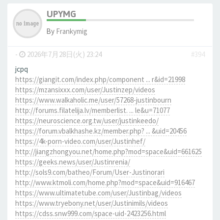
UPYMG
By
Frankymig
-
2026年7月28日(火) 23:24
#394
jcpq
https://giangit.com/index.php/component ... r&id=21998
https://mzansixxx.com/user/Justinzep/videos
https://www.walkaholic.me/user/57268-justinbourn
http://forums.filatelija.lv/memberlist. ... le&u=71077
https://neuroscience.org.tw/user/justinkeedo/
https://forum.vbalkhashe.kz/member.php? ... &uid=20456
https://4k-porn-video.com/user/Justinhef/
http://jiangzhongyou.net/home.php?mod=space&uid=661625
https://geeks.news/user/Justinrenia/
http://sols9.com/batheo/Forum/User-Justinorari
http://www.ktmoli.com/home.php?mod=space&uid=916467
https://www.ultimatetube.com/user/Justinbag/videos
https://www.tryebony.net/user/Justinimils/videos
https://cdss.snw999.com/space-uid-2423256.html