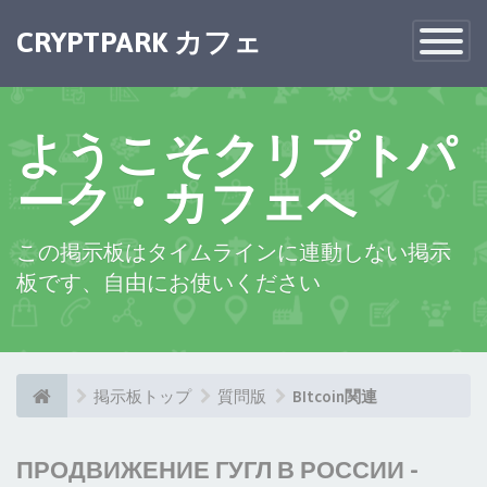
CRYPTPARK カフェ
Toggle
Navigatio
ようこそクリプトパ
ーク・カフェへ
この掲示板はタイムラインに連動しない掲示
板です、自由にお使いください
掲示板トップ
質問版
BItcoin関連
ПРОДВИЖЕНИЕ ГУГЛ В РОССИИ -