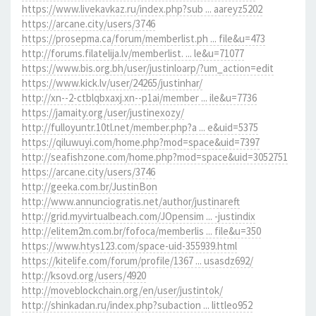
https://www.livekavkaz.ru/index.php?sub ... aareyz5202
https://arcane.city/users/3746
https://prosepma.ca/forum/memberlist.ph ... file&u=473
http://forums.filatelija.lv/memberlist. ... le&u=71077
https://www.bis.org.bh/user/justinloarp/?um_action=edit
https://www.kick.lv/user/24265/justinhar/
http://xn--2-ctblqbxaxj.xn--p1ai/member ... ile&u=7736
https://jamaity.org/user/justinexozy/
http://fulloyuntr.10tl.net/member.php?a ... e&uid=5375
https://qiluwuyi.com/home.php?mod=space&uid=7397
http://seafishzone.com/home.php?mod=space&uid=3052751
https://arcane.city/users/3746
http://geeka.com.br/JustinBon
http://www.annunciogratis.net/author/justinareft
http://grid.myvirtualbeach.com/JOpensim ... -justindix
http://elitem2m.com.br/fofoca/memberlis ... file&u=350
https://www.htys123.com/space-uid-355939.html
https://kitelife.com/forum/profile/1367 ... usasdz692/
http://ksovd.org/users/4920
http://moveblockchain.org/en/user/justintok/
http://shinkadan.ru/index.php?subaction ... littleo952