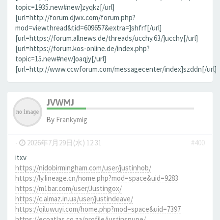
topic=1935.new#new]zyqkz[/url]
[url=http://forum.djwx.com/forum.php?
mod=viewthread&tid=609657&extra=]shfrf[/url]
[url=https://forum.allnews.de/threads/ucchy.63/]ucchy[/url]
[url=https://forum.kos-online.de/index.php?
topic=15.new#new]oaqjy[/url]
[url=http://www.ccwforum.com/messagecenter/index]szddn[/url]
JVWMJ
By
Frankymig
-
2026年7月29日(水) 12:31
#400
itxv
https://nidobirmingham.com/user/justinhob/
https://ly.lineage.cn/home.php?mod=space&uid=9283
https://m1bar.com/user/Justingox/
https://c.almaz.in.ua/user/justindeave/
https://qiluwuyi.com/home.php?mod=space&uid=7397
https://ecoatlas.co.za/profile/justinsnupe/