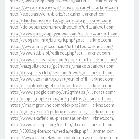
https://www.prepamag.fr/ecoles/partenai ... arknet.com
https://www.autoweek.nl/index.php?url=h ... arknet.com
http://electrastyle.ru/bitrix/click.php ... arknet.com
http://daddysdesire.info/cgi-bin/out.cg ... rknet.com/
http://dx-beppin.com/m/redirect.php?url ... arknet.com
http://www.gangstagayvideos.com/cgi-bin ... arknet.com
http://twogarin.info/bitrix/rk.php?goto ... arknet.com
https://www.finlayfs.com.au/?url=https: ... rknet.com/
http://www.sti.biz.pl/redirect.php?acti ... arknet.com
http://www.proinvestor.com/r.php?u=http ... rknet.com/
http://nazgull.ucoz.ru/go?https://marketsdarknet.com
http://blissparty.club/sessions/new?got ... arknet.com
http://www.uzo.matrixplus.ru/out.php?li ... arknet.com
http://scrapbookinga4.clicforum.fr/redi ... arknet.com
http://www.google.com.py/url?q=https:// ... rknet.com/
http://maps.google.co.uk/url?q=https:// ... arknet.com
https://imp.mgronline.com/click.php?ban ... arknet.com
http://godgiven.nu/cgi-bin/refsweep.cgi ... arknet.com
http://www.exafield.eu/presentation/lan ... rknet.com/
http://www.asianpic.org/cgi-bin/atx/out ... arknet.com
http://5030.xg4ken.com/media/redir.php? ... arknet.com
https://www.jacquielawson.com/logon.asp ... arknet.com