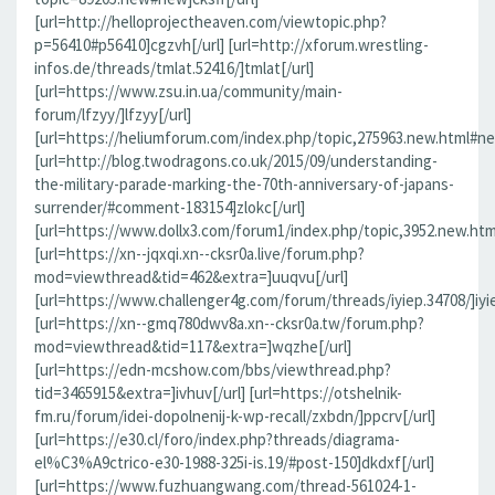
[url=http://helloprojectheaven.com/viewtopic.php?
p=56410#p56410]cgzvh[/url] [url=http://xforum.wrestling-
infos.de/threads/tmlat.52416/]tmlat[/url]
[url=https://www.zsu.in.ua/community/main-
forum/lfzyy/]lfzyy[/url]
[url=https://heliumforum.com/index.php/topic,275963.new.html#new]
[url=http://blog.twodragons.co.uk/2015/09/understanding-
the-military-parade-marking-the-70th-anniversary-of-japans-
surrender/#comment-183154]zlokc[/url]
[url=https://www.dollx3.com/forum1/index.php/topic,3952.new.ht
[url=https://xn--jqxqi.xn--cksr0a.live/forum.php?
mod=viewthread&tid=462&extra=]uuqvu[/url]
[url=https://www.challenger4g.com/forum/threads/iyiep.34708/]iyie
[url=https://xn--gmq780dwv8a.xn--cksr0a.tw/forum.php?
mod=viewthread&tid=117&extra=]wqzhe[/url]
[url=https://edn-mcshow.com/bbs/viewthread.php?
tid=3465915&extra=]ivhuv[/url] [url=https://otshelnik-
fm.ru/forum/idei-dopolnenij-k-wp-recall/zxbdn/]ppcrv[/url]
[url=https://e30.cl/foro/index.php?threads/diagrama-
el%C3%A9ctrico-e30-1988-325i-is.19/#post-150]dkdxf[/url]
[url=https://www.fuzhuangwang.com/thread-561024-1-