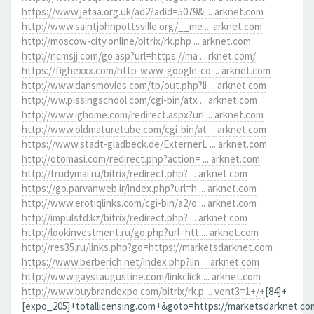
https://www.jetaa.org.uk/ad2?adid=5079& ... arknet.com
http://www.saintjohnpottsville.org/__me ... arknet.com
http://moscow-city.online/bitrix/rk.php ... arknet.com
http://ncmsjj.com/go.asp?url=https://ma ... rknet.com/
https://fighexxx.com/http-www-google-co ... arknet.com
http://www.dansmovies.com/tp/out.php?li ... arknet.com
http://ww.pissingschool.com/cgi-bin/atx ... arknet.com
http://www.ighome.com/redirect.aspx?url ... arknet.com
http://www.oldmaturetube.com/cgi-bin/at ... arknet.com
https://www.stadt-gladbeck.de/ExternerL ... arknet.com
http://otomasi.com/redirect.php?action= ... arknet.com
http://trudymai.ru/bitrix/redirect.php? ... arknet.com
https://go.parvanweb.ir/index.php?url=h ... arknet.com
http://www.erotiqlinks.com/cgi-bin/a2/o ... arknet.com
http://impulstd.kz/bitrix/redirect.php? ... arknet.com
http://lookinvestment.ru/go.php?url=htt ... arknet.com
http://res35.ru/links.php?go=https://marketsdarknet.com
https://www.berberich.net/index.php?lin ... arknet.com
http://www.gaystaugustine.com/linkclick ... arknet.com
http://www.buybrandexpo.com/bitrix/rk.p ... vent3=1+/+
[84]+
[expo_205]+totallicensing.com+&goto=https://marketsdarknet.co