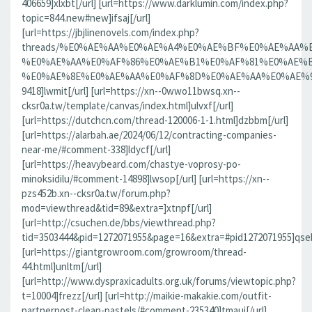
406659]xlxbt[/url] [url=https://www.darklumin.com/index.php?
topic=844.new#new]ifsaj[/url]
[url=https://jbjlinenovels.com/index.php?
threads/%E0%AE%AA%E0%AE%A4%E0%AE%BF%E0%AE%AA
%E0%AE%AA%E0%AF%86%E0%AE%B1%E0%AF%81%E0%AE%B
%E0%AE%8E%E0%AE%AA%E0%AF%8D%E0%AE%AA%E0%AE%9F%
9418]lwmit[/url] [url=https://xn--0wwo11bwsq.xn--
cksr0a.tw/template/canvas/index.html]ulvxf[/url]
[url=https://dutchcn.com/thread-120006-1-1.html]dzbbm[/url]
[url=https://alarbah.ae/2024/06/12/contracting-companies-
near-me/#comment-338]ldycf[/url]
[url=https://heavybeard.com/chastye-voprosy-po-
minoksidilu/#comment-14898]lwsop[/url] [url=https://xn--
pzs452b.xn--cksr0a.tw/forum.php?
mod=viewthread&tid=89&extra=]xtnpf[/url]
[url=http://csuchen.de/bbs/viewthread.php?
tid=3503444&pid=1272071955&page=16&extra=#pid1272071955]qseb
[url=https://giantgrowroom.com/growroom/thread-
44.html]unltm[/url]
[url=http://www.dyspraxicadults.org.uk/forums/viewtopic.php?
t=10004]frezz[/url] [url=http://maikie-makakie.com/outfit-
partnerpost-clean-pastels/#comment-235340]tmaui[/url]