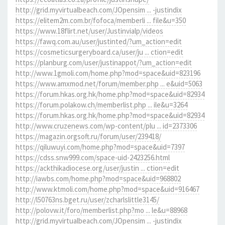
http://grid.myvirtualbeach.com/JOpensim ... -justindix
https://elitem2m.com.br/fofoca/memberli ... file&u=350
https://www.18flirt.net/user/Justinvialp/videos
https://fawq.com.au/user/justinted/?um_action=edit
https://cosmeticsurgeryboard.ca/user/ju ... ction=edit
https://planburg.com/user/justinappot/?um_action=edit
http://www.1gmoli.com/home.php?mod=space&uid=823196
https://www.amxmod.net/forum/member.php ... e&uid=5063
https://forum.hkas.org.hk/home.php?mod=space&uid=82934
https://forum.polakow.ch/memberlist.php ... ile&u=3264
https://forum.hkas.org.hk/home.php?mod=space&uid=82934
http://www.cruzenews.com/wp-content/plu ... id=2373306
https://magazin.orgsoft.ru/forum/user/239418/
https://qiluwuyi.com/home.php?mod=space&uid=7397
https://cdss.snw999.com/space-uid-2423256.html
https://ackthikadiocese.org/user/justin ... ction=edit
http://iawbs.com/home.php?mod=space&uid=968802
http://www.ktmoli.com/home.php?mod=space&uid=916467
http://l50763ns.bget.ru/user/zcharlslittle3145/
http://polovw.it/foro/memberlist.php?mo ... le&u=88968
http://grid.myvirtualbeach.com/JOpensim ... -justindix