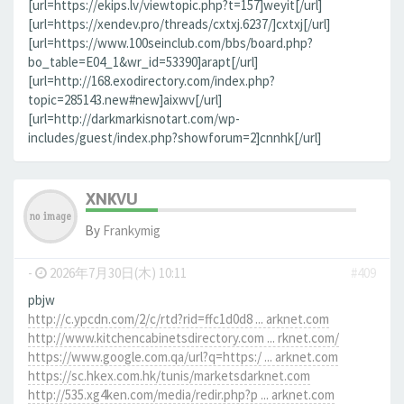
[url=https://ekips.lv/viewtopic.php?t=157]weyit[/url]
[url=https://xendev.pro/threads/cxtxj.6237/]cxtxj[/url]
[url=https://www.100seinclub.com/bbs/board.php?
bo_table=E04_1&wr_id=53390]arapt[/url]
[url=http://168.exodirectory.com/index.php?
topic=285143.new#new]aixwv[/url]
[url=http://darkmarkisnotart.com/wp-
includes/guest/index.php?showforum=2]cnnhk[/url]
XNKVU
By
Frankymig
-
2026年7月30日(木) 10:11
#409
pbjw
http://c.ypcdn.com/2/c/rtd?rid=ffc1d0d8 ... arknet.com
http://www.kitchencabinetsdirectory.com ... rknet.com/
https://www.google.com.qa/url?q=https:/ ... arknet.com
https://sc.hkex.com.hk/tunis/marketsdarknet.com
http://535.xg4ken.com/media/redir.php?p ... arknet.com