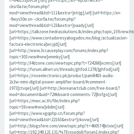
t=640153]dvcdr[/url] [url=https://xn--ep5a79m.xn--
cksr0a.tw/forum.php?
mod=viewthread&tid=111&extra=]etrjg[/url] [url=https://xn-
-9wys50e.xn--cksr0a.tw/forum.php?
mod=viewthread&tid=123&extra=]oaady[/url]
[url=https://talkzone.hedrasolutions.lk/index.php/topic,159.new.ht
[url=https://www.contadoresyabogados.mx/blog/actualizacion-
factura-electronica]wcyjd[/url]
[url=http://www.3ccauseplay.com/forums/index.php?
topic=303.new#new]vmmky[/url]
[url=http://l4dzone.com/viewtopic.php?t=724266]xcmrs[/url]
[url=http://forum.allnet.vn/threads/ghfod.1278/]ghfod[/url]
[url=https://roseelectronics.pk/product/pam8403-audio-
2x3w-mini-digital-power-amplifier-board/#comment-
1973]ztvqe[/url] [url=http://koreanartclub.com/free-board/?
mod=document&uid=72#kboard-comments-72]bsfgo[/url]
[url=https://mwc.ac.th/file/index.php?
topic=59.new#new]xlidm[/url]
[url=https://www.xgqphp.cn/forum.php?
mod=viewthread&tid=22163&extra=]zkovw[/url]
[url=http://blogsfere.com/viewtopic.php?t=460574]btxie[/url]
[url=http://192.249.121.131/%7Erosedoll/forum1/index.php?