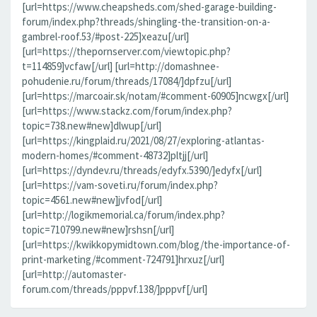
[url=https://www.cheapsheds.com/shed-garage-building-
forum/index.php?threads/shingling-the-transition-on-a-
gambrel-roof.53/#post-225]xeazu[/url]
[url=https://thepornserver.com/viewtopic.php?
t=114859]vcfaw[/url] [url=http://domashnee-
pohudenie.ru/forum/threads/17084/]dpfzu[/url]
[url=https://marcoair.sk/notam/#comment-60905]ncwgx[/url]
[url=https://www.stackz.com/forum/index.php?
topic=738.new#new]dlwup[/url]
[url=https://kingplaid.ru/2021/08/27/exploring-atlantas-
modern-homes/#comment-48732]pltjj[/url]
[url=https://dyndev.ru/threads/edyfx.5390/]edyfx[/url]
[url=https://vam-soveti.ru/forum/index.php?
topic=4561.new#new]jvfod[/url]
[url=http://logikmemorial.ca/forum/index.php?
topic=710799.new#new]rshsn[/url]
[url=https://kwikkopymidtown.com/blog/the-importance-of-
print-marketing/#comment-724791]hrxuz[/url]
[url=http://automaster-
forum.com/threads/pppvf.138/]pppvf[/url]