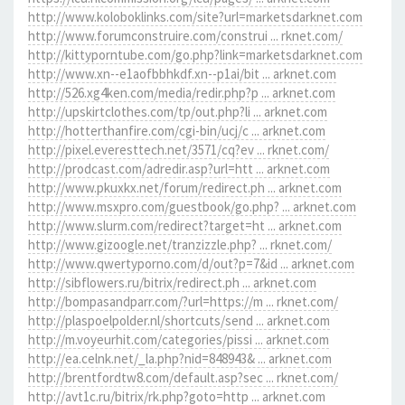
http://www.koloboklinks.com/site?url=marketsdarknet.com
http://www.forumconstruire.com/construi ... rknet.com/
http://kittyporntube.com/go.php?link=marketsdarknet.com
http://www.xn--e1aofbbhkdf.xn--p1ai/bit ... arknet.com
http://526.xg4ken.com/media/redir.php?p ... arknet.com
http://upskirtclothes.com/tp/out.php?li ... arknet.com
http://hotterthanfire.com/cgi-bin/ucj/c ... arknet.com
http://pixel.everesttech.net/3571/cq?ev ... rknet.com/
http://prodcast.com/adredir.asp?url=htt ... arknet.com
http://www.pkuxkx.net/forum/redirect.ph ... arknet.com
http://www.msxpro.com/guestbook/go.php? ... arknet.com
http://www.slurm.com/redirect?target=ht ... arknet.com
http://www.gizoogle.net/tranzizzle.php? ... rknet.com/
http://www.qwertyporno.com/d/out?p=7&id ... arknet.com
http://sibflowers.ru/bitrix/redirect.ph ... arknet.com
http://bompasandparr.com/?url=https://m ... rknet.com/
http://plaspoelpolder.nl/shortcuts/send ... arknet.com
http://m.voyeurhit.com/categories/pissi ... arknet.com
http://ea.celnk.net/_la.php?nid=848943& ... arknet.com
http://brentfordtw8.com/default.asp?sec ... rknet.com/
http://avt1c.ru/bitrix/rk.php?goto=http ... arknet.com