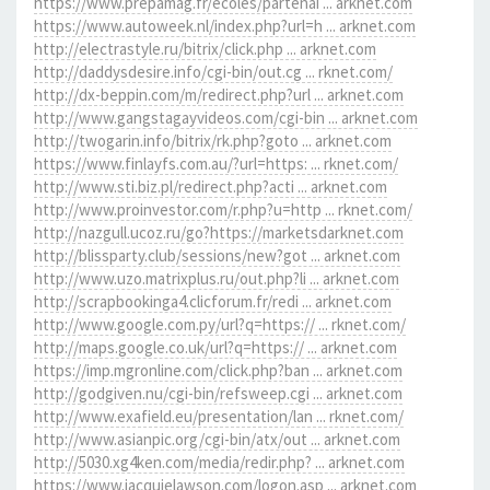
https://www.prepamag.fr/ecoles/partenai ... arknet.com
https://www.autoweek.nl/index.php?url=h ... arknet.com
http://electrastyle.ru/bitrix/click.php ... arknet.com
http://daddysdesire.info/cgi-bin/out.cg ... rknet.com/
http://dx-beppin.com/m/redirect.php?url ... arknet.com
http://www.gangstagayvideos.com/cgi-bin ... arknet.com
http://twogarin.info/bitrix/rk.php?goto ... arknet.com
https://www.finlayfs.com.au/?url=https: ... rknet.com/
http://www.sti.biz.pl/redirect.php?acti ... arknet.com
http://www.proinvestor.com/r.php?u=http ... rknet.com/
http://nazgull.ucoz.ru/go?https://marketsdarknet.com
http://blissparty.club/sessions/new?got ... arknet.com
http://www.uzo.matrixplus.ru/out.php?li ... arknet.com
http://scrapbookinga4.clicforum.fr/redi ... arknet.com
http://www.google.com.py/url?q=https:// ... rknet.com/
http://maps.google.co.uk/url?q=https:// ... arknet.com
https://imp.mgronline.com/click.php?ban ... arknet.com
http://godgiven.nu/cgi-bin/refsweep.cgi ... arknet.com
http://www.exafield.eu/presentation/lan ... rknet.com/
http://www.asianpic.org/cgi-bin/atx/out ... arknet.com
http://5030.xg4ken.com/media/redir.php? ... arknet.com
https://www.jacquielawson.com/logon.asp ... arknet.com