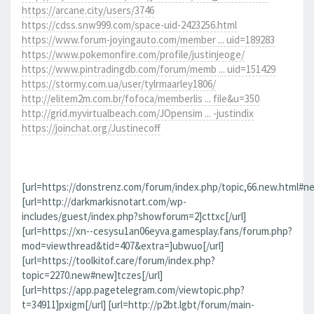
https://arcane.city/users/3746
https://cdss.snw999.com/space-uid-2423256.html
https://www.forum-joyingauto.com/member ... uid=189283
https://www.pokemonfire.com/profile/justinjeoge/
https://www.pintradingdb.com/forum/memb ... uid=151429
https://stormy.com.ua/user/tylrmaarley1806/
http://elitem2m.com.br/fofoca/memberlis ... file&u=350
http://grid.myvirtualbeach.com/JOpensim ... -justindix
https://joinchat.org/Justinecoff
[url=https://donstrenz.com/forum/index.php/topic,66.new.html#ne
[url=http://darkmarkisnotart.com/wp-
includes/guest/index.php?showforum=2]cttxc[/url]
[url=https://xn--cesysu1an06eyva.gamesplay.fans/forum.php?
mod=viewthread&tid=407&extra=]ubwuo[/url]
[url=https://toolkitof.care/forum/index.php?
topic=2270.new#new]tczes[/url]
[url=https://app.pagetelegram.com/viewtopic.php?
t=34911]pxigm[/url] [url=http://p2bt.lgbt/forum/main-