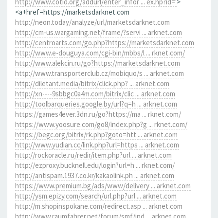
http://www.cotid.org/addurl/enter_infor ... ex.hp?id='
>
<a+href=https://marketsdarknet.com
http://neon.today/analyze/url/marketsdarknet.com
http://cm-us.wargaming.net/frame/?servi ... arknet.com
http://centroarts.com/go.php?https://marketsdarknet.com
http://www.e-douguya.com/cgi-bin/mbbs/l ... rknet.com/
http://www.alekcin.ru/go?https://marketsdarknet.com
http://www.transporterclub.cz/mobiquo/s ... arknet.com
http://diletant.media/bitrix/click.php? ... arknet.com
http://xn----9sbbgc0a4m.com/bitrix/clic ... arknet.com
http://toolbarqueries.google.by/url?q=h ... arknet.com
https://games4ever.3dn.ru/go?https://ma ... rknet.com/
https://www.yoosure.com/go8/index.php?g ... rknet.com/
https://begc.org/bitrix/rk.php?goto=htt ... arknet.com
http://www.yudian.cc/link.php?url=https ... arknet.com
http://rockoracle.ru/redir/item.php?url ... arknet.com
http://ezproxy.bucknell.edu/login?url=h ... rknet.com/
http://antispam.1937.co.kr/kakaolink.ph ... arknet.com
https://www.premium.bg/ads/www/delivery ... arknet.com
http://ysm.epizy.com/search/url.php?url ... arknet.com
http://m.shopinspokane.com/redirect.asp ... arknet.com
http://www.raumfahrer.net/forum/smf/ind ... arknet.com