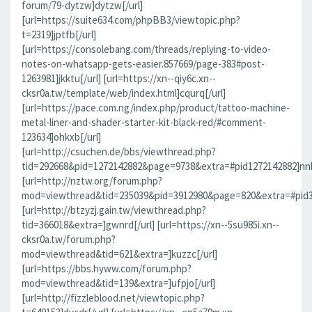
forum/79-dytzw]dytzw[/url]
[url=https://suite634.com/phpBB3/viewtopic.php?
t=2319]jptfb[/url]
[url=https://consolebang.com/threads/replying-to-video-
notes-on-whatsapp-gets-easier.857669/page-383#post-
1263981]jkktu[/url] [url=https://xn--qiy6c.xn--
cksr0a.tw/template/web/index.html]cqurq[/url]
[url=https://pace.com.ng/index.php/product/tattoo-machine-
metal-liner-and-shader-starter-kit-black-red/#comment-
123634]ohkxb[/url]
[url=http://csuchen.de/bbs/viewthread.php?
tid=292668&pid=1272142882&page=9738&extra=#pid1272142882]nnk
[url=http://nztw.org/forum.php?
mod=viewthread&tid=235039&pid=3912980&page=820&extra=#pid39
[url=http://btzyzj.gain.tw/viewthread.php?
tid=366018&extra=]gwnrd[/url] [url=https://xn--5su985i.xn--
cksr0a.tw/forum.php?
mod=viewthread&tid=621&extra=]kuzzc[/url]
[url=https://bbs.hyww.com/forum.php?
mod=viewthread&tid=139&extra=]ufpjo[/url]
[url=http://fizzleblood.net/viewtopic.php?