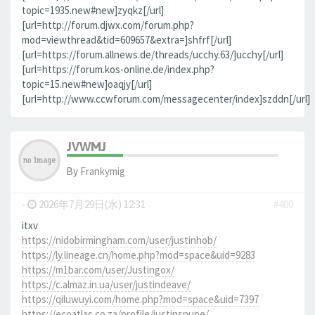
topic=1935.new#new]zyqkz[/url]
[url=http://forum.djwx.com/forum.php?
mod=viewthread&tid=609657&extra=]shfrf[/url]
[url=https://forum.allnews.de/threads/ucchy.63/]ucchy[/url]
[url=https://forum.kos-online.de/index.php?
topic=15.new#new]oaqjy[/url]
[url=http://www.ccwforum.com/messagecenter/index]szddn[/url]
JVWMJ
By
Frankymig
-
2026年7月29日(水) 12:31
#400
itxv
https://nidobirmingham.com/user/justinhob/
https://ly.lineage.cn/home.php?mod=space&uid=9283
https://m1bar.com/user/Justingox/
https://c.almaz.in.ua/user/justindeave/
https://qiluwuyi.com/home.php?mod=space&uid=7397
https://ecoatlas.co.za/profile/justinsnupe/