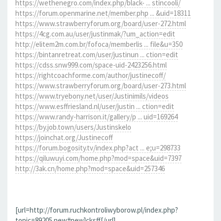
https://wethenegro.com/index.php/black- ... stincooli/
https://forum.openmarine.net/member.php ... &uid=18311
https://www.strawberryforum.org/board/user-272.html
https://4cg.com.au/user/justinmak/?um_action=edit
http://elitem2m.com.br/fofoca/memberlis ... file&u=350
https://bintanretreat.com/user/justinun ... ction=edit
https://cdss.snw999.com/space-uid-2423256.html
https://rightcoachforme.com/author/justinecoff/
https://www.strawberryforum.org/board/user-273.html
https://www.tryebony.net/user/Justinimils/videos
https://www.esffriesland.nl/user/justin ... ction=edit
https://www.randy-harrison.it/gallery/p ... uid=169264
https://by.job.town/users/Justinskelo
https://joinchat.org/Justinecoff
https://forum.bogosity.tv/index.php?act ... e;u=298733
https://qiluwuyi.com/home.php?mod=space&uid=7397
http://3ak.cn/home.php?mod=space&uid=257346
[url=http://forum.ruchkontroliwyborow.pl/index.php?
topic=89205.new#new]cksff[/url]