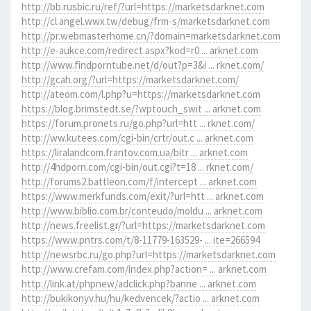
http://bb.rusbic.ru/ref/?url=https://marketsdarknet.com
http://cl.angel.wwx.tw/debug/frm-s/marketsdarknet.com
http://pr.webmasterhome.cn/?domain=marketsdarknet.com
http://e-aukce.com/redirect.aspx?kod=r0 ... arknet.com
http://www.findporntube.net/d/out?p=3&i ... rknet.com/
http://gcah.org/?url=https://marketsdarknet.com/
http://ateom.com/l.php?u=https://marketsdarknet.com
https://blog.brimstedt.se/?wptouch_swit ... arknet.com
https://forum.pronets.ru/go.php?url=htt ... rknet.com/
http://ww.kutees.com/cgi-bin/crtr/out.c ... arknet.com
https://liralandcom.frantov.com.ua/bitr ... arknet.com
http://4hdporn.com/cgi-bin/out.cgi?t=18 ... rknet.com/
http://forums2.battleon.com/f/intercept ... arknet.com
https://www.merkfunds.com/exit/?url=htt ... arknet.com
http://www.biblio.com.br/conteudo/moldu ... arknet.com
http://news.freelist.gr/?url=https://marketsdarknet.com
https://www.pntrs.com/t/8-11779-163529- ... ite=266594
http://newsrbc.ru/go.php?url=https://marketsdarknet.com
http://www.crefam.com/index.php?action= ... arknet.com
http://link.at/phpnew/adclick.php?banne ... arknet.com
http://bukikonyv.hu/hu/kedvencek/?actio ... arknet.com