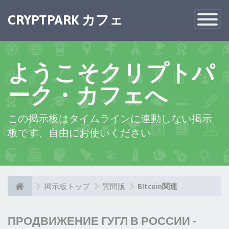
CRYPTPARK カフェ
Toggle
Navigatio
ようこそクリプトパ
ーク・カフェへ
この掲示板はタイムラインに連動しない掲示
板です、自由にお使いください
掲示板トップ
質問版
BItcoin関連
ПРОДВИЖЕНИЕ ГУГЛ В РОССИИ -