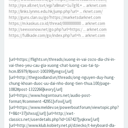
http://rpx.a8.net/svt/ejp?a8mat=1u7g91+ ... arknet.com
http://links.lynms.edu.hk/jump.php?url= ... rknet.com/
http://guns.clan.su/go?https://marketsdarknet.com
https://m.kaskus.co.id/thread/000000000 ... arknet.com
http://seexxxnow.net/go.php?url=https:/ ... arknet.com
https://fullkade.com/go/index.php?url=h ... arknet.com
[url=https://flights.vn/threads/xuong-in-vai-zozo-dia-chi-in-
vai-theo-yeu-cau-gia-xuong-chat-luong-cao-tai-tp-
hcm.85979/#post-100399]ymgsv[/url]
[url=http://thegoodland.vn/threads/ong-nguyen-duy-hung-
chung-khoan-duoc-uu-dai-nho-dong-tien-thua.100/page-
1082#post-1322266]keory[/url]
[url=https://www.hogontours.net/audio-post-
format/#comment-42951]vfovi[/url]
[url=https://www.meldev.se/powerboatforum/viewtopic.php?
f=8&t=37]shxsq[/url] [url=http://xwt-
classics.net/userdetails.php?id=167427]yqkxw[/url]
[url=http://www.klub.kobiety.net.pl/dziecko/t-keyboard-dla-