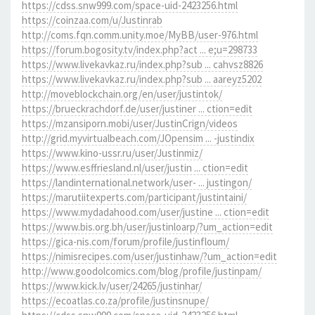
https://cdss.snw999.com/space-uid-2423256.html
https://coinzaa.com/u/Justinrab
http://coms.fqn.comm.unity.moe/MyBB/user-976.html
https://forum.bogosity.tv/index.php?act ... e;u=298733
https://www.livekavkaz.ru/index.php?sub ... cahvsz8826
https://www.livekavkaz.ru/index.php?sub ... aareyz5202
http://moveblockchain.org/en/user/justintok/
https://brueckrachdorf.de/user/justiner ... ction=edit
https://mzansiporn.mobi/user/JustinCrign/videos
http://grid.myvirtualbeach.com/JOpensim ... -justindix
https://www.kino-ussr.ru/user/Justinmiz/
https://www.esffriesland.nl/user/justin ... ction=edit
https://landinternational.network/user- ... justingon/
https://marutiitexperts.com/participant/justintaini/
https://www.mydadahood.com/user/justine ... ction=edit
https://www.bis.org.bh/user/justinloarp/?um_action=edit
https://gica-nis.com/forum/profile/justinfloum/
https://nimisrecipes.com/user/justinhaw/?um_action=edit
http://www.goodolcomics.com/blog/profile/justinpam/
https://www.kick.lv/user/24265/justinhar/
https://ecoatlas.co.za/profile/justinsnupe/