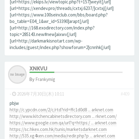
[url=https://ekips.lv/viewtopic.php?t=157]weyit[/url]
[url=https://xendev.pro/threads/cxtxj.6237/]cxtxj[/url]
[url=https://www.100seinclub.com/bbs/board.php?
bo_table=E04_1&wr_id=53390]arapt[/url]
[url=http://168.exodirectory.com/index.php?
topic=285143.new#new]aixwv[/url]
[url=http://darkmarkisnotart.com/wp-
includes/guest/index.php?showforum=2]cnnhk[/url]
XNKVU
By
Frankymig
-
2026年7月30日(木) 10:11
#409
pbjw
http://c.ypcdn.com/2/c/rtd?rid=ffc1d0d8 ... arknet.com
http://www.kitchencabinetsdirectory.com ... rknet.com/
https://www.google.com.qa/url?q=https:/ ... arknet.com
https://sc.hkex.com.hk/tunis/marketsdarknet.com
http://535.xg4ken.com/media/redir.php?p ... arknet.com