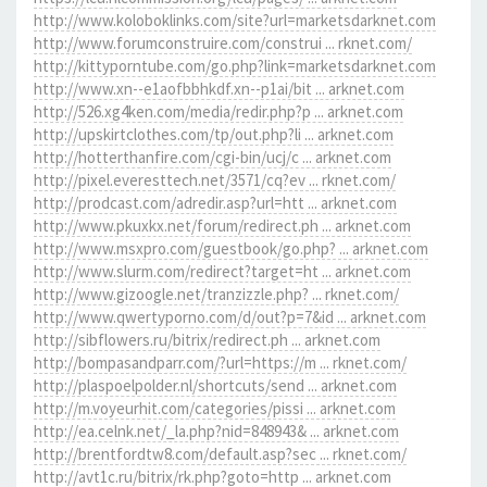
http://www.koloboklinks.com/site?url=marketsdarknet.com
http://www.forumconstruire.com/construi ... rknet.com/
http://kittyporntube.com/go.php?link=marketsdarknet.com
http://www.xn--e1aofbbhkdf.xn--p1ai/bit ... arknet.com
http://526.xg4ken.com/media/redir.php?p ... arknet.com
http://upskirtclothes.com/tp/out.php?li ... arknet.com
http://hotterthanfire.com/cgi-bin/ucj/c ... arknet.com
http://pixel.everesttech.net/3571/cq?ev ... rknet.com/
http://prodcast.com/adredir.asp?url=htt ... arknet.com
http://www.pkuxkx.net/forum/redirect.ph ... arknet.com
http://www.msxpro.com/guestbook/go.php? ... arknet.com
http://www.slurm.com/redirect?target=ht ... arknet.com
http://www.gizoogle.net/tranzizzle.php? ... rknet.com/
http://www.qwertyporno.com/d/out?p=7&id ... arknet.com
http://sibflowers.ru/bitrix/redirect.ph ... arknet.com
http://bompasandparr.com/?url=https://m ... rknet.com/
http://plaspoelpolder.nl/shortcuts/send ... arknet.com
http://m.voyeurhit.com/categories/pissi ... arknet.com
http://ea.celnk.net/_la.php?nid=848943& ... arknet.com
http://brentfordtw8.com/default.asp?sec ... rknet.com/
http://avt1c.ru/bitrix/rk.php?goto=http ... arknet.com