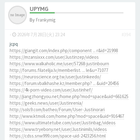
UPYMG
By
Frankymig
-
2026年7月28日(火) 23:24
#394
jcpq
https://giangit.com/index.php/component ... r&id=21998
https://mzansixxx.com/user/Justinzep/videos
https://www.walkaholic.me/user/57268-justinbourn
http://forums.filatelija.lv/memberlist. ... le&u=71077
https://neuroscience.org.tw/user/justinkeedo/
https://forum.vbalkhashe.kz/member.php? ... &uid=20456
https://4k-porn-video.com/user/Justinhef/
http://jiangzhongyou.net/home.php?mod=space&uid=661625
https://geeks.news/user/Justinrenia/
http://sols9.com/batheo/Forum/User-Justinorari
http://www.ktmoli.com/home.php?mod=space&uid=916467
https://www.ultimatetube.com/user/Justinbag/videos
https://www.tryebony.net/user/Justinimils/videos
https://cdss.snw999.com/space-uid-2423256.html