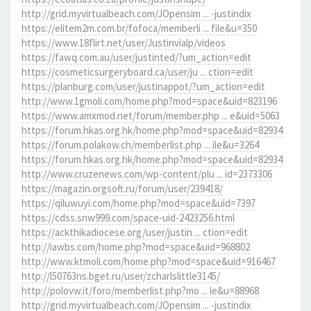
http://grid.myvirtualbeach.com/JOpensim ... -justindix
https://elitem2m.com.br/fofoca/memberli ... file&u=350
https://www.18flirt.net/user/Justinvialp/videos
https://fawq.com.au/user/justinted/?um_action=edit
https://cosmeticsurgeryboard.ca/user/ju ... ction=edit
https://planburg.com/user/justinappot/?um_action=edit
http://www.1gmoli.com/home.php?mod=space&uid=823196
https://www.amxmod.net/forum/member.php ... e&uid=5063
https://forum.hkas.org.hk/home.php?mod=space&uid=82934
https://forum.polakow.ch/memberlist.php ... ile&u=3264
https://forum.hkas.org.hk/home.php?mod=space&uid=82934
http://www.cruzenews.com/wp-content/plu ... id=2373306
https://magazin.orgsoft.ru/forum/user/239418/
https://qiluwuyi.com/home.php?mod=space&uid=7397
https://cdss.snw999.com/space-uid-2423256.html
https://ackthikadiocese.org/user/justin ... ction=edit
http://iawbs.com/home.php?mod=space&uid=968802
http://www.ktmoli.com/home.php?mod=space&uid=916467
http://l50763ns.bget.ru/user/zcharlslittle3145/
http://polovw.it/foro/memberlist.php?mo ... le&u=88968
http://grid.myvirtualbeach.com/JOpensim ... -justindix