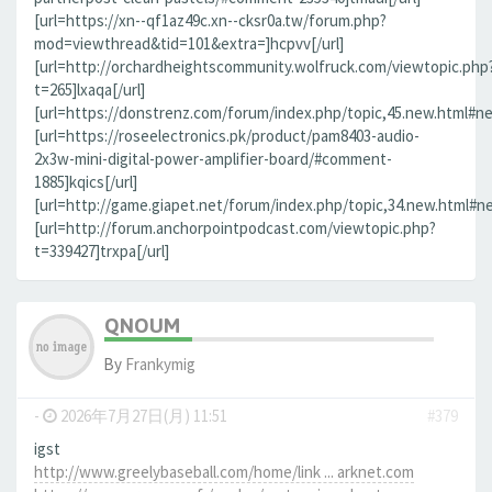
[url=https://xn--qf1az49c.xn--cksr0a.tw/forum.php?
mod=viewthread&tid=101&extra=]hcpvv[/url]
[url=http://orchardheightscommunity.wolfruck.com/viewtopic.php
t=265]lxaqa[/url]
[url=https://donstrenz.com/forum/index.php/topic,45.new.html#new
[url=https://roseelectronics.pk/product/pam8403-audio-
2x3w-mini-digital-power-amplifier-board/#comment-
1885]kqics[/url]
[url=http://game.giapet.net/forum/index.php/topic,34.new.html#n
[url=http://forum.anchorpointpodcast.com/viewtopic.php?
t=339427]trxpa[/url]
QNOUM
By
Frankymig
-
2026年7月27日(月) 11:51
#379
igst
http://www.greelybaseball.com/home/link ... arknet.com