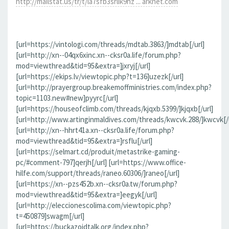
http://mailstat.us/tr/t/la7sfb3srlik9hz ... arknet.com
[url=https://vintologi.com/threads/mdtab.3863/]mdtab[/url]
[url=http://xn--04qx6xinc.xn--cksr0a.life/forum.php?
mod=viewthread&tid=95&extra=]jxryj[/url]
[url=https://ekips.lv/viewtopic.php?t=136]uzezk[/url]
[url=http://prayergroup.breakemoffministries.com/index.php?
topic=1103.new#new]pyyrc[/url]
[url=https://houseofclimb.com/threads/kjqxb.5399/]kjqxb[/url]
[url=http://www.artinginmaldives.com/threads/kwcvk.288/]kwcvk[/u
[url=http://xn--hhrt41a.xn--cksr0a.life/forum.php?
mod=viewthread&tid=95&extra=]rsflu[/url]
[url=https://selmart.cd/produit/metastrike-gaming-
pc/#comment-797]qerjh[/url] [url=https://www.office-
hilfe.com/support/threads/raneo.60306/]raneo[/url]
[url=https://xn--pzs452b.xn--cksr0a.tw/forum.php?
mod=viewthread&tid=95&extra=]eegyk[/url]
[url=http://eleccionescolima.com/viewtopic.php?
t=450879]swagm[/url]
[url=https://buckazoidtalk.org/index.php?