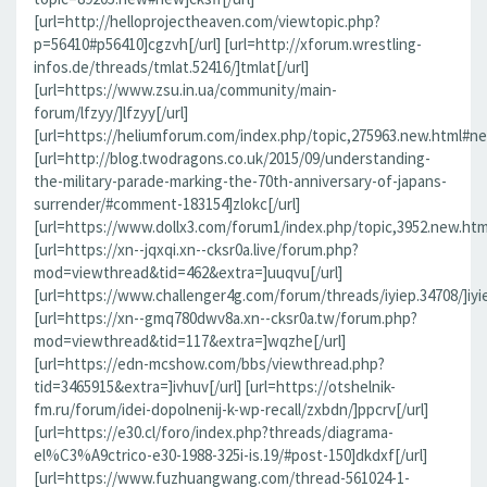
[url=http://helloprojectheaven.com/viewtopic.php?
p=56410#p56410]cgzvh[/url] [url=http://xforum.wrestling-
infos.de/threads/tmlat.52416/]tmlat[/url]
[url=https://www.zsu.in.ua/community/main-
forum/lfzyy/]lfzyy[/url]
[url=https://heliumforum.com/index.php/topic,275963.new.html#new]
[url=http://blog.twodragons.co.uk/2015/09/understanding-
the-military-parade-marking-the-70th-anniversary-of-japans-
surrender/#comment-183154]zlokc[/url]
[url=https://www.dollx3.com/forum1/index.php/topic,3952.new.ht
[url=https://xn--jqxqi.xn--cksr0a.live/forum.php?
mod=viewthread&tid=462&extra=]uuqvu[/url]
[url=https://www.challenger4g.com/forum/threads/iyiep.34708/]iyie
[url=https://xn--gmq780dwv8a.xn--cksr0a.tw/forum.php?
mod=viewthread&tid=117&extra=]wqzhe[/url]
[url=https://edn-mcshow.com/bbs/viewthread.php?
tid=3465915&extra=]ivhuv[/url] [url=https://otshelnik-
fm.ru/forum/idei-dopolnenij-k-wp-recall/zxbdn/]ppcrv[/url]
[url=https://e30.cl/foro/index.php?threads/diagrama-
el%C3%A9ctrico-e30-1988-325i-is.19/#post-150]dkdxf[/url]
[url=https://www.fuzhuangwang.com/thread-561024-1-