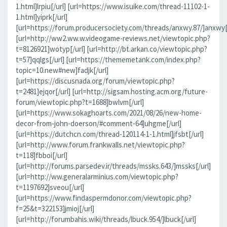
1.html]lrpiu[/url] [url=https://www.isuike.com/thread-11102-1-
1.html]yiprk[/url]
[url=https://forum.producersociety.com/threads/anxwy.87/]anxwy[/
[url=http://ww2.ww.w.videogame-reviews.net/viewtopic.php?
t=8126921]wotyp[/url] [url=http://bt.arkan.co/viewtopic.php?
t=57]qqlgs[/url] [url=https://thememetank.com/index.php?
topic=10.new#new]fadjk[/url]
[url=https://discusnada.org/forum/viewtopic.php?
t=2481]ejqor[/url] [url=http://sigsam.hosting.acm.org/future-
forum/viewtopic.php?t=1688]bwlvm[/url]
[url=https://www.sokaghoarts.com/2021/08/26/new-home-
decor-from-john-doerson/#comment-64]uhgme[/url]
[url=https://dutchcn.com/thread-120114-1-1.html]jfsbt[/url]
[url=http://www.forum.frankwalls.net/viewtopic.php?
t=118]fbboi[/url]
[url=http://forums.parsedev.ir/threads/mssks.643/]mssks[/url]
[url=http://ww.generalarminius.com/viewtopic.php?
t=1197692]sveou[/url]
[url=https://www.findaspermdonor.com/viewtopic.php?
f=25&t=322153]jmioj[/url]
[url=http://forumbahis.wiki/threads/lbuck.954/]lbuck[/url]