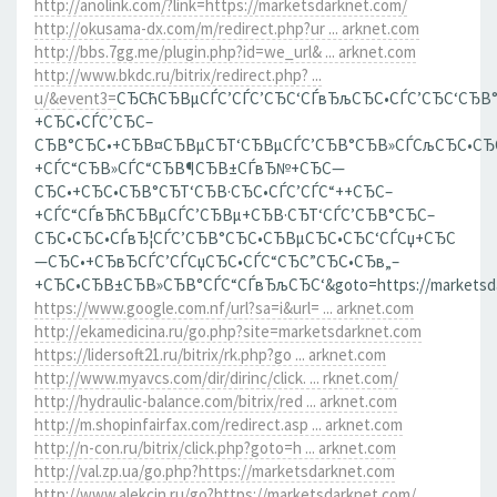
http://anolink.com/?link=https://marketsdarknet.com/
http://okusama-dx.com/m/redirect.php?ur ... arknet.com
http://bbs.7gg.me/plugin.php?id=we_url& ... arknet.com
http://www.bkdc.ru/bitrix/redirect.php? ...
u/&event3=
СЂСћСЂВµСЃС’СЃС’СЂС‘СЃвЂљСЂС•СЃС’СЂС‘СЂВ
+СЂС•СЃС’СЂС–
СЂВ°СЂС•+СЂВ¤СЂВµСЂТ‘СЂВµСЃС’СЂВ°СЂВ»СЃСљСЂС•СЂ
+СЃС“СЂВ»СЃС“СЂВ¶СЂВ±СЃвЂ№+СЂС—
СЂС•+СЂС•СЂВ°СЂТ‘СЂВ·СЂС•СЃС’СЃС“++СЂС–
+СЃС“СЃвЂћСЂВµСЃС’СЂВµ+СЂВ·СЂТ‘СЃС’СЂВ°СЂС–
СЂС•СЂС•СЃвЂ¦СЃС’СЂВ°СЂС•СЂВµСЂС•СЂС‘СЃСџ+СЂС
—СЂС•+СЂвЂСЃС’СЃСџСЂС•СЃС“СЂС”СЂС•СЂв„–
+СЂС•СЂВ±СЂВ»СЂВ°СЃС“СЃвЂљСЂС‘&goto=https://marketsda
https://www.google.com.nf/url?sa=i&url= ... arknet.com
http://ekamedicina.ru/go.php?site=marketsdarknet.com
https://lidersoft21.ru/bitrix/rk.php?go ... arknet.com
http://www.myavcs.com/dir/dirinc/click. ... rknet.com/
http://hydraulic-balance.com/bitrix/red ... arknet.com
http://m.shopinfairfax.com/redirect.asp ... arknet.com
http://n-con.ru/bitrix/click.php?goto=h ... arknet.com
http://val.zp.ua/go.php?https://marketsdarknet.com
http://www.alekcin.ru/go?https://marketsdarknet.com/