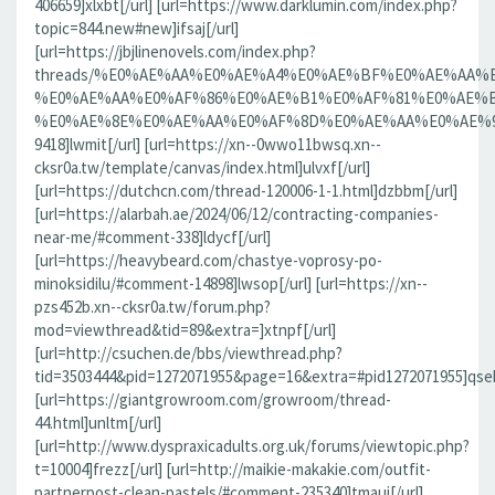
406659]xlxbt[/url] [url=https://www.darklumin.com/index.php?
topic=844.new#new]ifsaj[/url]
[url=https://jbjlinenovels.com/index.php?
threads/%E0%AE%AA%E0%AE%A4%E0%AE%BF%E0%AE%AA
%E0%AE%AA%E0%AF%86%E0%AE%B1%E0%AF%81%E0%AE%B
%E0%AE%8E%E0%AE%AA%E0%AF%8D%E0%AE%AA%E0%AE%9F%
9418]lwmit[/url] [url=https://xn--0wwo11bwsq.xn--
cksr0a.tw/template/canvas/index.html]ulvxf[/url]
[url=https://dutchcn.com/thread-120006-1-1.html]dzbbm[/url]
[url=https://alarbah.ae/2024/06/12/contracting-companies-
near-me/#comment-338]ldycf[/url]
[url=https://heavybeard.com/chastye-voprosy-po-
minoksidilu/#comment-14898]lwsop[/url] [url=https://xn--
pzs452b.xn--cksr0a.tw/forum.php?
mod=viewthread&tid=89&extra=]xtnpf[/url]
[url=http://csuchen.de/bbs/viewthread.php?
tid=3503444&pid=1272071955&page=16&extra=#pid1272071955]qseb
[url=https://giantgrowroom.com/growroom/thread-
44.html]unltm[/url]
[url=http://www.dyspraxicadults.org.uk/forums/viewtopic.php?
t=10004]frezz[/url] [url=http://maikie-makakie.com/outfit-
partnerpost-clean-pastels/#comment-235340]tmaui[/url]