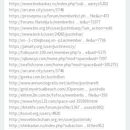
https://www.livekavkaz.ru/index.php?sub ... aareyz5202
https://arcane.city/users/3746
https://prosepma.ca/forum/memberlist.ph ... file&u=473
http://forums.filatelija.lv/memberlist. ... le&u=71077
https://www.bis.org.bh/user/justinloarp/?um_action=edit
https://www.kick.lv/user/24265/justinhar/
http://xn--2-ctblqbxaxj.xn--p1ai/member ... ile&u=7736
https://jamaity.org/user/justinexozy/
http://fulloyuntr.10tl.net/member.php?a ... e&uid=5375
https://qiluwuyi.com/home.php?mod=space&uid=7397
http://seafishzone.com/home.php?mod=space&uid=3052751
https://arcane.city/users/3746
http://geeka.com.br/JustinBon
http://www.annunciogratis.net/author/justinareft
http://grid.myvirtualbeach.com/JOpensim ... -justindix
http://elitem2m.com.br/fofoca/memberlis ... file&u=350
https://www.htys123.com/space-uid-355939.html
https://kitelife.com/forum/profile/1367 ... usasdz692/
http://ksovd.org/users/4920
http://moveblockchain.org/en/user/justintok/
http://shinkadan.ru/index.php?subaction ... littleo952