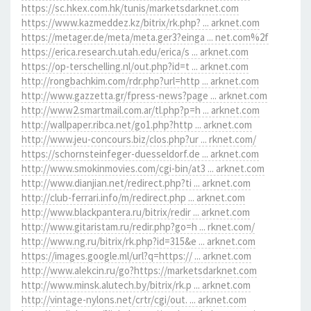
https://sc.hkex.com.hk/tunis/marketsdarknet.com
https://www.kazmeddez.kz/bitrix/rk.php? ... arknet.com
https://metager.de/meta/meta.ger3?einga ... net.com%2f
https://erica.research.utah.edu/erica/s ... arknet.com
https://op-terschelling.nl/out.php?id=t ... arknet.com
http://rongbachkim.com/rdr.php?url=http ... arknet.com
http://www.gazzetta.gr/fpress-news?page ... arknet.com
http://www2.smartmail.com.ar/tl.php?p=h ... arknet.com
http://wallpaper.ribca.net/go1.php?http ... arknet.com
http://www.jeu-concours.biz/clos.php?ur ... rknet.com/
https://schornsteinfeger-duesseldorf.de ... arknet.com
http://www.smokinmovies.com/cgi-bin/at3 ... arknet.com
http://www.dianjian.net/redirect.php?ti ... arknet.com
http://club-ferrari.info/m/redirect.php ... arknet.com
http://www.blackpantera.ru/bitrix/redir ... arknet.com
http://www.gitaristam.ru/redir.php?go=h ... rknet.com/
http://www.ng.ru/bitrix/rk.php?id=315&e ... arknet.com
https://images.google.ml/url?q=https:// ... arknet.com
http://www.alekcin.ru/go?https://marketsdarknet.com
http://www.minsk.alutech.by/bitrix/rk.p ... arknet.com
http://vintage-nylons.net/crtr/cgi/out. ... arknet.com