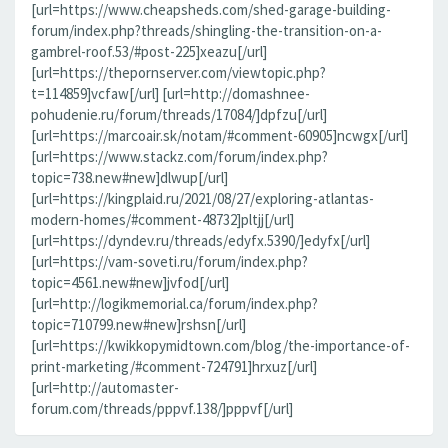
[url=https://www.cheapsheds.com/shed-garage-building-
forum/index.php?threads/shingling-the-transition-on-a-
gambrel-roof.53/#post-225]xeazu[/url]
[url=https://thepornserver.com/viewtopic.php?
t=114859]vcfaw[/url] [url=http://domashnee-
pohudenie.ru/forum/threads/17084/]dpfzu[/url]
[url=https://marcoair.sk/notam/#comment-60905]ncwgx[/url]
[url=https://www.stackz.com/forum/index.php?
topic=738.new#new]dlwup[/url]
[url=https://kingplaid.ru/2021/08/27/exploring-atlantas-
modern-homes/#comment-48732]pltjj[/url]
[url=https://dyndev.ru/threads/edyfx.5390/]edyfx[/url]
[url=https://vam-soveti.ru/forum/index.php?
topic=4561.new#new]jvfod[/url]
[url=http://logikmemorial.ca/forum/index.php?
topic=710799.new#new]rshsn[/url]
[url=https://kwikkopymidtown.com/blog/the-importance-of-
print-marketing/#comment-724791]hrxuz[/url]
[url=http://automaster-
forum.com/threads/pppvf.138/]pppvf[/url]