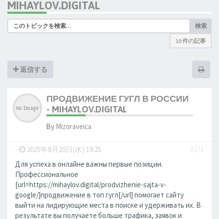
MIHAYLOV.DIGITAL
検索
10 件の記事
返信する
ПРОДВИЖЕНИЕ ГУГЛ В РОССИИ
- MIHAYLOV.DIGITAL
By
Mizoraveica
-
2025年8月20日(水) 19:25
#271
Для успеха в онлайне важны первые позиции.
Профессиональное
[url=https://mihaylov.digital/prodvizhenie-sajta-v-
google/]продвижение в топ гугл[/url] помогает сайту
выйти на лидирующие места в поиске и удерживать их. В
результате вы получаете больше трафика, заявок и