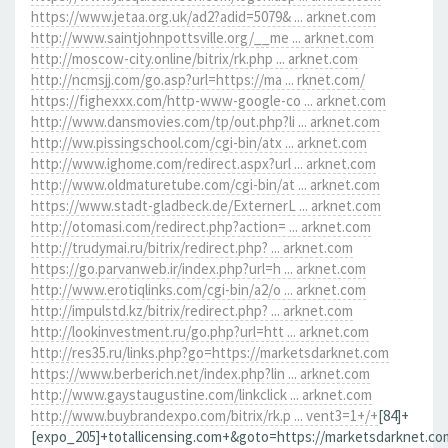
https://www.jetaa.org.uk/ad2?adid=5079& ... arknet.com
http://www.saintjohnpottsville.org/__me ... arknet.com
http://moscow-city.online/bitrix/rk.php ... arknet.com
http://ncmsjj.com/go.asp?url=https://ma ... rknet.com/
https://fighexxx.com/http-www-google-co ... arknet.com
http://www.dansmovies.com/tp/out.php?li ... arknet.com
http://ww.pissingschool.com/cgi-bin/atx ... arknet.com
http://www.ighome.com/redirect.aspx?url ... arknet.com
http://www.oldmaturetube.com/cgi-bin/at ... arknet.com
https://www.stadt-gladbeck.de/ExternerL ... arknet.com
http://otomasi.com/redirect.php?action= ... arknet.com
http://trudymai.ru/bitrix/redirect.php? ... arknet.com
https://go.parvanweb.ir/index.php?url=h ... arknet.com
http://www.erotiqlinks.com/cgi-bin/a2/o ... arknet.com
http://impulstd.kz/bitrix/redirect.php? ... arknet.com
http://lookinvestment.ru/go.php?url=htt ... arknet.com
http://res35.ru/links.php?go=https://marketsdarknet.com
https://www.berberich.net/index.php?lin ... arknet.com
http://www.gaystaugustine.com/linkclick ... arknet.com
http://www.buybrandexpo.com/bitrix/rk.p ... vent3=1+/+
[84]+
[expo_205]+totallicensing.com+&goto=https://marketsdarknet.co