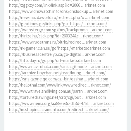
http://zggkzy.com/link/link.asp?id=2066 ... arknet.com
https://www.dnswatch.info/dns/dnslookup ... arknet.com
http://new.mazdaworld.ru/redirect.php?u ... arknet.com
http://geotimes.ge/links.php?go=https:/ ... rknet.com/
https://webstergy.com.sg/fms/trackpromo ... arknet.com
http://hir.ize.hu/click.php?id=260324&c ... rknet.com/
https://www.rudetrans.ru/bitrix/redirec ... arknet.com
http://rk-gamer.clan.su/go?https://marketsdarknet.com
https://businesscentre.yp.ca/go-digital ... arknet.com
http://fittoday.ru/go.php?url=marketsdarknet.com
http://www.navi-ohaka.com/rank.cgi?mode ... arknet.com
https://archive.tinychan.net/read/loung ... rknet.com/
https://sns.qzone.qq.com/cgi-bin/qzshar ... arknet.com
http://hellothai.com/wwwlink/wwwredirec ... rknet.com/
http://www.travelandliving.com.au/partn ... arknet.com
http://torturedrawings.net/crtr/cgi/out ... arknet.com
https://www.nema.org/aa88ee3c-d13d-4751 ... arknet.com
http://m.shopinsacramento.com/redirect. ... rknet.com/