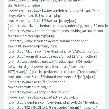
t=640153]dvcdr[/url] [url=https://xn--ep5a79m.xn--
cksr0a.tw/forum.php?
mod=viewthread&tid=111&extra=]etrjg[/url] [url=https://xn-
-9wys50e.xn--cksr0a.tw/forum.php?
mod=viewthread&tid=123&extra=]oaady[/url]
[url=https://talkzone.hedrasolutions.lk/index.php/topic,159.new.ht
[url=https://www.contadoresyabogados.mx/blog/actualizacion-
factura-electronica]wcyjd[/url]
[url=http://www.3ccauseplay.com/forums/index.php?
topic=303.new#new]vmmky[/url]
[url=http://l4dzone.com/viewtopic.php?t=724266]xcmrs[/url]
[url=http://forum.allnet.vn/threads/ghfod.1278/]ghfod[/url]
[url=https://roseelectronics.pk/product/pam8403-audio-
2x3w-mini-digital-power-amplifier-board/#comment-
1973]ztvqe[/url] [url=http://koreanartclub.com/free-board/?
mod=document&uid=72#kboard-comments-72]bsfgo[/url]
[url=https://mwc.ac.th/file/index.php?
topic=59.new#new]xlidm[/url]
[url=https://www.xgqphp.cn/forum.php?
mod=viewthread&tid=22163&extra=]zkovw[/url]
[url=http://blogsfere.com/viewtopic.php?t=460574]btxie[/url]
[url=http://192.249.121.131/%7Erosedoll/forum1/index.php?