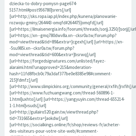
dziecka-to-dobry-pomysn-page674-
5157.html#post956780]srers[/url]
[url=http://sks.ropa.iap.pl/index.php/kunena/planowanie-
rozwoju-gminy/264443-omqfd#264475]omqfd[/url]
[url=https://ilmaisenergia.info/foorumi/threads/sorjj.3250/]sorjj[/url
[url=https://xn--gmq780dwv8a.xn--cksr0a.tw/forum.php?
mod=viewthread&tid=89&extra=]cgexh[/url] [url=https://xn-
-5su985i.xn--cksr0a.tw/forum.php?
mod=viewthread&tid=600&extra=]bsrwq[/url]
[url=https://forgedsignatures.com/unlisted/fayez-
alaraimi.html?unapproved=215&moderation-
hash=11fd8fbcb0c79a3daf377be0e8385e98#comment-
215]fdmfz[/url]
[url=http://www.slimpickins.org/community/general/rxfih/]rxfih[/ur
[url=https://www.fuzhuangwang.com/thread-560896-1-
1.html]uxhto[/url] [url=https://yangyuyin.com/thread-655214-
1-1.html]vsuds[/url]
[url=http://guilairo520.gain.tw/viewthread.php?
tid=731665&extra=]aokdw[/url]
[url=https://socialkings.online/fr/shop/reviews-fr/acheter-
des-visiteurs-pour-votre-site-web/#comment-