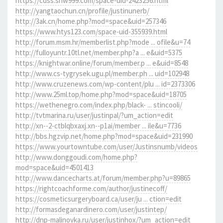
https://cdss.snw999.com/space-uid-2423256.html
http://yangtaochun.cn/profile/justinunerb/
http://3ak.cn/home.php?mod=space&uid=257346
https://www.htys123.com/space-uid-355939.html
http://forum.msm.hr/memberlist.php?mode ... ofile&u=74
http://fulloyuntr.10tl.net/member.php?a ... e&uid=5375
https://knightwar.online/forum/member.p ... e&uid=8548
http://www.cs-tygrysek.ugu.pl/member.ph ... uid=102948
http://www.cruzenews.com/wp-content/plu ... id=2373306
http://www.25ml.top/home.php?mod=space&uid=18705
https://wethenegro.com/index.php/black- ... stincooli/
http://tvtmarina.ru/user/justinpal/?um_action=edit
http://xn--2-ctblqbxaxj.xn--p1ai/member ... ile&u=7736
http://bbs.hgzvip.net/home.php?mod=space&uid=231990
https://www.yourtowntube.com/user/Justinsnumb/videos
http://www.donggoudi.com/home.php?
mod=space&uid=4501413
http://www.dancecharts.at/forum/member.php?u=89865
https://rightcoachforme.com/author/justinecoff/
https://cosmeticsurgeryboard.ca/user/ju ... ction=edit
http://formasdeganardinero.com/user/justintep/
http://dnp-malinovka.ru/user/justinhox/?um_action=edit