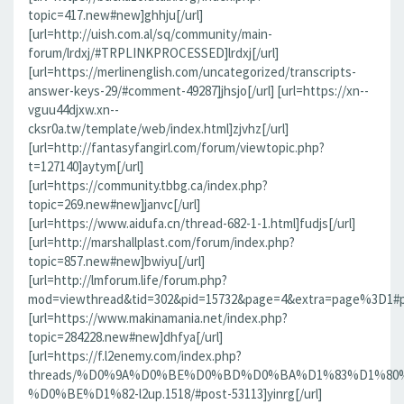
topic=417.new#new]ghhju[/url]
[url=http://uish.com.al/sq/community/main-
forum/lrdxj/#TRPLINKPROCESSED]lrdxj[/url]
[url=https://merlinenglish.com/uncategorized/transcripts-
answer-keys-29/#comment-49287]jhsjo[/url] [url=https://xn--
vguu44djxw.xn--
cksr0a.tw/template/web/index.html]zjvhz[/url]
[url=http://fantasyfangirl.com/forum/viewtopic.php?
t=127140]aytym[/url]
[url=https://community.tbbg.ca/index.php?
topic=269.new#new]janvc[/url]
[url=https://www.aidufa.cn/thread-682-1-1.html]fudjs[/url]
[url=http://marshallplast.com/forum/index.php?
topic=857.new#new]bwiyu[/url]
[url=http://lmforum.life/forum.php?
mod=viewthread&tid=302&pid=15732&page=4&extra=page%3D1#pid
[url=https://www.makinamania.net/index.php?
topic=284228.new#new]dhfya[/url]
[url=https://f.l2enemy.com/index.php?
threads/%D0%9A%D0%BE%D0%BD%D0%BA%D1%83%D1%80
%D0%BE%D1%82-l2up.1518/#post-53113]yinrg[/url]