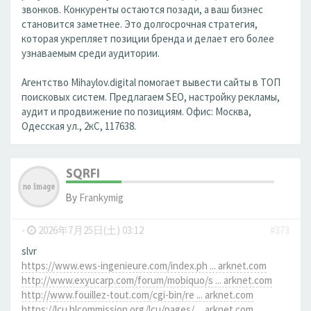
звонков. Конкуренты остаются позади, а ваш бизнес
становится заметнее. Это долгосрочная стратегия,
которая укрепляет позиции бренда и делает его более
узнаваемым среди аудитории.
Агентство Mihaylov.digital помогает вывести сайты в ТОП
поисковых систем. Предлагаем SEO, настройку рекламы,
аудит и продвижение по позициям. Офис: Москва,
Одесская ул., 2кС, 117638.
SQRFI
By
Frankymig
-
2026年7月25日(土) 03:12
#373
slvr
https://www.ews-ingenieure.com/index.ph ... arknet.com
http://www.exyucarp.com/forum/mobiquo/s ... arknet.com
http://www.fouillez-tout.com/cgi-bin/re ... arknet.com
https://lcu.hlcommission.org/lcu/pages/ ... arknet.com