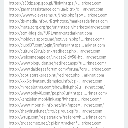
https://a58dz.app.goo.gl/?link=https:// ... arknet.com
http://garantassistance.com.ua/bitrix/c ... arknet.com
https://www.vc-systems.ru/links.php?go= ... arknet.com
http://ds-media.info/url?q=https://marketsdarknet.com
http://metaltorg.org/go/url=https://marketsdarknet.com
http://tcm-blog.de/?URL=marketsdarknet.com
http://moldova.sports.md/extlivein.php? ... rknet.com/
http://club937.com/login/?referer=https ... arknet.com
http://culture29.ru/bitrix/redirect.php ... arknet.com
http://welcomepage.ca/link.asp?id=58~ht ... arknet.com
http://www.bioguiden.se/redirect.aspx?u ... rknet.com/
http://www.daidegasforum.com/forum/foru ... arknet.com
http://toptiztarskereso.hu/redirect.php ... arknet.com
http://xxx6.privatenudismpics.info/cgi- ... arknet.com
http://m.redeletras.com/show.link.php?u ... rknet.com/
http://www.only40.com/go.php?url=https: ... rknet.com/
http://kanzleien.mobi/link.asp?l=https: ... rknet.com/
http://www.imperial-info.net/link?apps= ... rknet.com/
http://theydrunk.net/crtr/cgi/out.cgi?s ... arknet.com
http://wtug.com/registration/?referer=h ... arknet.com
http://trk.atomex.net/cgi-bin/tracker.f ... arknet.com