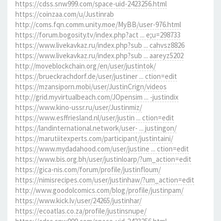
https://cdss.snw999.com/space-uid-2423256.html
https://coinzaa.com/u/Justinrab
http://coms.fqn.comm.unity.moe/MyBB/user-976.html
https://forum.bogosity.tv/index.php?act ... e;u=298733
https://www.livekavkaz.ru/index.php?sub ... cahvsz8826
https://www.livekavkaz.ru/index.php?sub ... aareyz5202
http://moveblockchain.org/en/user/justintok/
https://brueckrachdorf.de/user/justiner ... ction=edit
https://mzansiporn.mobi/user/JustinCrign/videos
http://grid.myvirtualbeach.com/JOpensim ... -justindix
https://www.kino-ussr.ru/user/Justinmiz/
https://www.esffriesland.nl/user/justin ... ction=edit
https://landinternational.network/user- ... justingon/
https://marutiitexperts.com/participant/justintaini/
https://www.mydadahood.com/user/justine ... ction=edit
https://www.bis.org.bh/user/justinloarp/?um_action=edit
https://gica-nis.com/forum/profile/justinfloum/
https://nimisrecipes.com/user/justinhaw/?um_action=edit
http://www.goodolcomics.com/blog/profile/justinpam/
https://www.kick.lv/user/24265/justinhar/
https://ecoatlas.co.za/profile/justinsnupe/