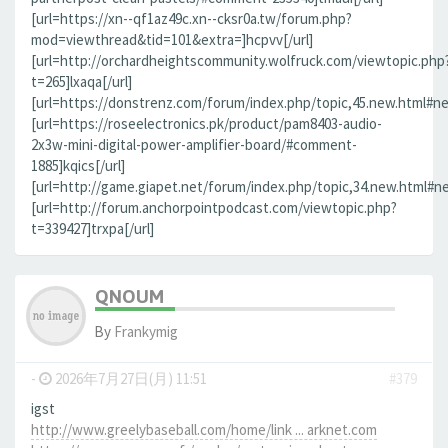
[url=https://xn--qf1az49c.xn--cksr0a.tw/forum.php?
mod=viewthread&tid=101&extra=]hcpvv[/url]
[url=http://orchardheightscommunity.wolfruck.com/viewtopic.php
t=265]lxaqa[/url]
[url=https://donstrenz.com/forum/index.php/topic,45.new.html#new
[url=https://roseelectronics.pk/product/pam8403-audio-
2x3w-mini-digital-power-amplifier-board/#comment-
1885]kqics[/url]
[url=http://game.giapet.net/forum/index.php/topic,34.new.html#n
[url=http://forum.anchorpointpodcast.com/viewtopic.php?
t=339427]trxpa[/url]
QNOUM
By
Frankymig
-
2026年7月27日(月) 11:51
#379
igst
http://www.greelybaseball.com/home/link ... arknet.com