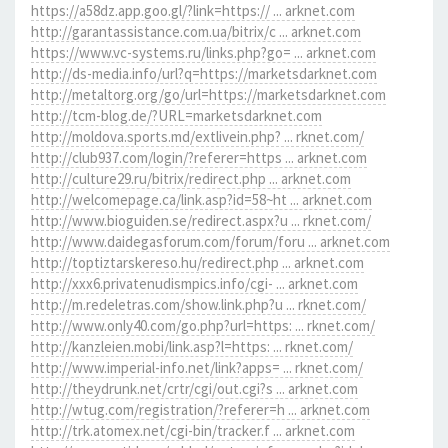
https://a58dz.app.goo.gl/?link=https:// ... arknet.com
http://garantassistance.com.ua/bitrix/c ... arknet.com
https://www.vc-systems.ru/links.php?go= ... arknet.com
http://ds-media.info/url?q=https://marketsdarknet.com
http://metaltorg.org/go/url=https://marketsdarknet.com
http://tcm-blog.de/?URL=marketsdarknet.com
http://moldova.sports.md/extlivein.php? ... rknet.com/
http://club937.com/login/?referer=https ... arknet.com
http://culture29.ru/bitrix/redirect.php ... arknet.com
http://welcomepage.ca/link.asp?id=58~ht ... arknet.com
http://www.bioguiden.se/redirect.aspx?u ... rknet.com/
http://www.daidegasforum.com/forum/foru ... arknet.com
http://toptiztarskereso.hu/redirect.php ... arknet.com
http://xxx6.privatenudismpics.info/cgi- ... arknet.com
http://m.redeletras.com/show.link.php?u ... rknet.com/
http://www.only40.com/go.php?url=https: ... rknet.com/
http://kanzleien.mobi/link.asp?l=https: ... rknet.com/
http://www.imperial-info.net/link?apps= ... rknet.com/
http://theydrunk.net/crtr/cgi/out.cgi?s ... arknet.com
http://wtug.com/registration/?referer=h ... arknet.com
http://trk.atomex.net/cgi-bin/tracker.f ... arknet.com