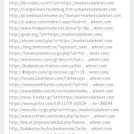
http://bb.rusbic.ru/ref/?url=https://marketsdarknet.com
http://cl.angel.wwx.tw/debug/frm-s/marketsdarknet.com
http://pr.webmasterhome.cn/?domain=marketsdarknet.com
http://e-aukce.com/redirect.aspx?kod=r0 ... arknet.com
http://www.findporntube.net/d/out?p=3&i ... rknet.com/
http://gcah.org/?url=https://marketsdarknet.com/
http://ateom.com/l.php?u=https://marketsdarknet.com
https://blog.brimstedt.se/?wptouch_swit ... arknet.com
https://forum.pronets.ru/go.php?url=htt ... rknet.com/
http://ww.kutees.com/cgi-bin/crtr/out.c ... arknet.com
https://liralandcom.frantov.com.ua/bitr ... arknet.com
http://4hdporn.com/cgi-bin/out.cgi?t=18 ... rknet.com/
http://forums2.battleon.com/f/intercept ... arknet.com
https://www.merkfunds.com/exit/?url=htt ... arknet.com
http://www.biblio.com.br/conteudo/moldu ... arknet.com
http://news.freelist.gr/?url=https://marketsdarknet.com
https://www.pntrs.com/t/8-11779-163529- ... ite=266594
http://newsrbc.ru/go.php?url=https://marketsdarknet.com
http://www.crefam.com/index.php?action= ... arknet.com
http://link.at/phpnew/adclick.php?banne ... arknet.com
http://bukikonyv.hu/hu/kedvencek/?actio ... arknet.com