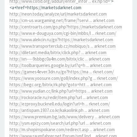
http://www.cotid.org/addurl/enter_infor ... ex.hp?id='
>
<a+href=https://marketsdarknet.com
http://neon.today/analyze/url/marketsdarknet.com
http://cm-us.wargaming.net/frame/?servi ... arknet.com
http://centroarts.com/go.php?https://marketsdarknet.com
http://www.e-douguya.com/cgi-bin/mbbs/l ... rknet.com/
http://www.alekcin.ru/go?https://marketsdarknet.com
http://www.transporterclub.cz/mobiquo/s ... arknet.com
http://diletant.media/bitrix/click.php? ... arknet.com
http://xn----9sbbgc0a4m.com/bitrix/clic ... arknet.com
http://toolbarqueries.google.by/url?q=h ... arknet.com
https://games4ever.3dn.ru/go?https://ma ... rknet.com/
https://www.yoosure.com/go8/index.php?g ... rknet.com/
https://begc.org/bitrix/rk.php?goto=htt ... arknet.com
http://www.yudian.cc/link.php?url=https ... arknet.com
http://rockoracle.ru/redir/item.php?url ... arknet.com
http://ezproxy.bucknell.edu/login?url=h ... rknet.com/
http://antispam.1937.co.kr/kakaolink.ph ... arknet.com
https://www.premium.bg/ads/www/delivery ... arknet.com
http://ysm.epizy.com/search/url.php?url ... arknet.com
http://m.shopinspokane.com/redirect.asp ... arknet.com
http://www.raumfahrer.net/forum/smf/ind ... arknet.com