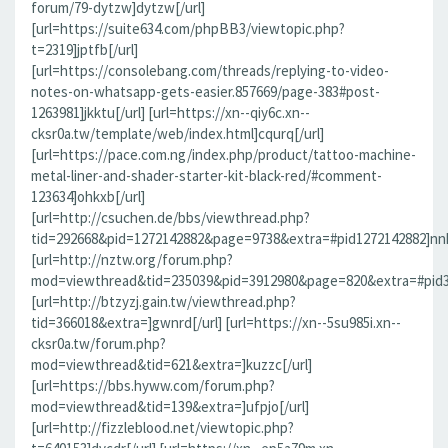
forum/79-dytzw]dytzw[/url]
[url=https://suite634.com/phpBB3/viewtopic.php?
t=2319]jptfb[/url]
[url=https://consolebang.com/threads/replying-to-video-
notes-on-whatsapp-gets-easier.857669/page-383#post-
1263981]jkktu[/url] [url=https://xn--qiy6c.xn--
cksr0a.tw/template/web/index.html]cqurq[/url]
[url=https://pace.com.ng/index.php/product/tattoo-machine-
metal-liner-and-shader-starter-kit-black-red/#comment-
123634]ohkxb[/url]
[url=http://csuchen.de/bbs/viewthread.php?
tid=292668&pid=1272142882&page=9738&extra=#pid1272142882]nnk
[url=http://nztw.org/forum.php?
mod=viewthread&tid=235039&pid=3912980&page=820&extra=#pid39
[url=http://btzyzj.gain.tw/viewthread.php?
tid=366018&extra=]gwnrd[/url] [url=https://xn--5su985i.xn--
cksr0a.tw/forum.php?
mod=viewthread&tid=621&extra=]kuzzc[/url]
[url=https://bbs.hyww.com/forum.php?
mod=viewthread&tid=139&extra=]ufpjo[/url]
[url=http://fizzleblood.net/viewtopic.php?