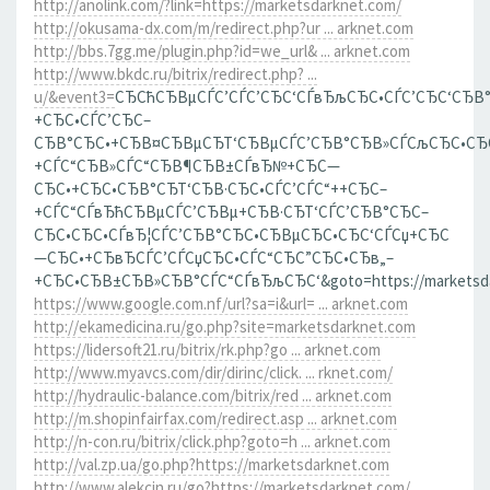
http://anolink.com/?link=https://marketsdarknet.com/
http://okusama-dx.com/m/redirect.php?ur ... arknet.com
http://bbs.7gg.me/plugin.php?id=we_url& ... arknet.com
http://www.bkdc.ru/bitrix/redirect.php? ...
u/&event3=
СЂСћСЂВµСЃС’СЃС’СЂС‘СЃвЂљСЂС•СЃС’СЂС‘СЂВ
+СЂС•СЃС’СЂС–
СЂВ°СЂС•+СЂВ¤СЂВµСЂТ‘СЂВµСЃС’СЂВ°СЂВ»СЃСљСЂС•СЂ
+СЃС“СЂВ»СЃС“СЂВ¶СЂВ±СЃвЂ№+СЂС—
СЂС•+СЂС•СЂВ°СЂТ‘СЂВ·СЂС•СЃС’СЃС“++СЂС–
+СЃС“СЃвЂћСЂВµСЃС’СЂВµ+СЂВ·СЂТ‘СЃС’СЂВ°СЂС–
СЂС•СЂС•СЃвЂ¦СЃС’СЂВ°СЂС•СЂВµСЂС•СЂС‘СЃСџ+СЂС
—СЂС•+СЂвЂСЃС’СЃСџСЂС•СЃС“СЂС”СЂС•СЂв„–
+СЂС•СЂВ±СЂВ»СЂВ°СЃС“СЃвЂљСЂС‘&goto=https://marketsda
https://www.google.com.nf/url?sa=i&url= ... arknet.com
http://ekamedicina.ru/go.php?site=marketsdarknet.com
https://lidersoft21.ru/bitrix/rk.php?go ... arknet.com
http://www.myavcs.com/dir/dirinc/click. ... rknet.com/
http://hydraulic-balance.com/bitrix/red ... arknet.com
http://m.shopinfairfax.com/redirect.asp ... arknet.com
http://n-con.ru/bitrix/click.php?goto=h ... arknet.com
http://val.zp.ua/go.php?https://marketsdarknet.com
http://www.alekcin.ru/go?https://marketsdarknet.com/