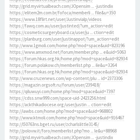
http://grid.myvirtualbeach.com/JOpensim ... -justindix
https://elitem2m.com.br/fofoca/memberli ... file&u=350
https://www.18flirt.net/user/Justinvialp/videos
https://fawq.com.au/user/justinted/?um_action=edit
https://cosmeticsurgeryboard.ca/user/ju ... ction=edit
https://planburg.com/user/justinappot/?um_action=edit
http://www.1gmoli.com/home.php?mod=space&uid=823196
https://www.amxmod.net/forum/member.php ... e&uid=5063
https://forum.hkas.org.hk/home.php?mod=space&uid=82934
https://forum.polakow.ch/memberlist.php ... ile&u=3264
https://forum.hkas.org.hk/home.php?mod=space&uid=82934
http://www.cruzenews.com/wp-content/plu ... id=2373306
https://magazin.orgsoft.ru/forum/user/239418/
https://qiluwuyi.com/home.php?mod=space&uid=7397
https://cdss.snw999.com/space-uid-2423256.html
https://ackthikadiocese.org/user/justin ... ction=edit
http://iawbs.com/home.php?mod=space&uid=968802
http://www.ktmoli.com/home.php?mod=space&uid=916467
http://l50763ns.bget.ru/user/zcharlslittle3145/
http://polovw.it/foro/memberlist.php?mo ... le&u=88968
http://grid.myvirtualbeach.com/JOpensim ... -justindix