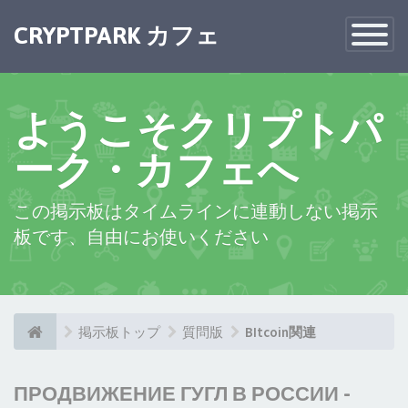
CRYPTPARK カフェ
Toggle
Navigatio
ようこそクリプトパ
ーク・カフェへ
この掲示板はタイムラインに連動しない掲示
板です、自由にお使いください
掲示板トップ
質問版
BItcoin関連
ПРОДВИЖЕНИЕ ГУГЛ В РОССИИ -