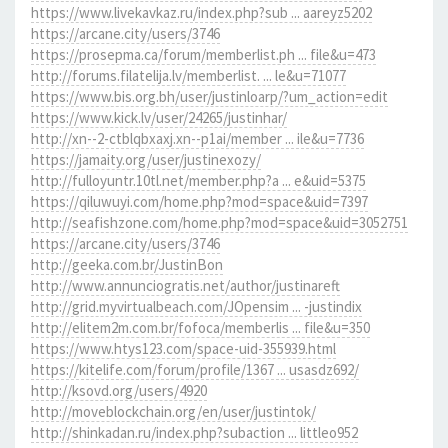
https://www.livekavkaz.ru/index.php?sub ... aareyz5202
https://arcane.city/users/3746
https://prosepma.ca/forum/memberlist.ph ... file&u=473
http://forums.filatelija.lv/memberlist. ... le&u=71077
https://www.bis.org.bh/user/justinloarp/?um_action=edit
https://www.kick.lv/user/24265/justinhar/
http://xn--2-ctblqbxaxj.xn--p1ai/member ... ile&u=7736
https://jamaity.org/user/justinexozy/
http://fulloyuntr.10tl.net/member.php?a ... e&uid=5375
https://qiluwuyi.com/home.php?mod=space&uid=7397
http://seafishzone.com/home.php?mod=space&uid=3052751
https://arcane.city/users/3746
http://geeka.com.br/JustinBon
http://www.annunciogratis.net/author/justinareft
http://grid.myvirtualbeach.com/JOpensim ... -justindix
http://elitem2m.com.br/fofoca/memberlis ... file&u=350
https://www.htys123.com/space-uid-355939.html
https://kitelife.com/forum/profile/1367 ... usasdz692/
http://ksovd.org/users/4920
http://moveblockchain.org/en/user/justintok/
http://shinkadan.ru/index.php?subaction ... littleo952