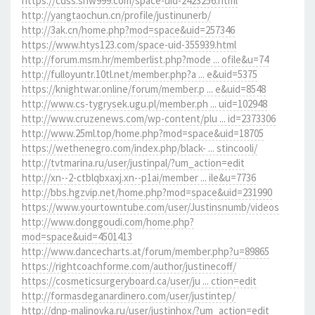
https://cdss.snw999.com/space-uid-2423256.html
http://yangtaochun.cn/profile/justinunerb/
http://3ak.cn/home.php?mod=space&uid=257346
https://www.htys123.com/space-uid-355939.html
http://forum.msm.hr/memberlist.php?mode ... ofile&u=74
http://fulloyuntr.10tl.net/member.php?a ... e&uid=5375
https://knightwar.online/forum/member.p ... e&uid=8548
http://www.cs-tygrysek.ugu.pl/member.ph ... uid=102948
http://www.cruzenews.com/wp-content/plu ... id=2373306
http://www.25ml.top/home.php?mod=space&uid=18705
https://wethenegro.com/index.php/black- ... stincooli/
http://tvtmarina.ru/user/justinpal/?um_action=edit
http://xn--2-ctblqbxaxj.xn--p1ai/member ... ile&u=7736
http://bbs.hgzvip.net/home.php?mod=space&uid=231990
https://www.yourtowntube.com/user/Justinsnumb/videos
http://www.donggoudi.com/home.php?
mod=space&uid=4501413
http://www.dancecharts.at/forum/member.php?u=89865
https://rightcoachforme.com/author/justinecoff/
https://cosmeticsurgeryboard.ca/user/ju ... ction=edit
http://formasdeganardinero.com/user/justintep/
http://dnp-malinovka.ru/user/justinhox/?um_action=edit