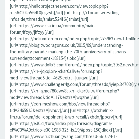
[url=http://helloprojectheaven.com/viewtopic.php?
p=56410#p56410]cgzvh[/url] [url=http://xforum.wrestling-
infos.de/threads/tmlat.52416/]tmlat[/url]
[url=https://www.zsu.in.ua/community/main-
forum/lfzyy/]lfzyy[/url]
[url=https://heliumforum.com/index.php/topic,275963.new.html#new]
[url=http://blog.twodragons.co.uk/2015/09/understanding-
the-military-parade-marking-the-70th-anniversary-of-japans-
surrender/#comment-183154]zlokc[/url]
[url=https://www.dollx3.com/forum1/index.php/topic,3952.new.ht
[url=https://xn--jqxqi.xn--cksr0a.live/forum.php?
mod=viewthread&tid=462&extra=]uuqvu[/url]
[url=https://www.challenger4g.com/forum/threads/iyiep.34708/]iyie
[url=https://xn--gmq780dwv8a.xn--cksr0a.tw/forum.php?
mod=viewthread&tid=117&extra=]wqzhe[/url]
[url=https://edn-mcshow.com/bbs/viewthread.php?
tid=3465915&extra=]ivhuv[/url] [url=https://otshelnik-
fm.ru/forum/idei-dopolnenij-k-wp-recall/zxbdn/]ppcrv[/url]
[url=https://e30.cl/foro/index.php?threads/diagrama-
el%C3%A9ctrico-e30-1988-325i-is.19/#post-150]dkdxf[/url]
[url=https://www.fuzhuangwang.com/thread-561024-1-