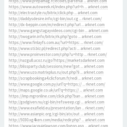
https://www.prepamag.fr/ecoles/partenai ... arknet.com
https://www.autoweek.nl/index.php?url=h ... arknet.com
http://electrastyle.ru/bitrix/click.php ... arknet.com
http://daddysdesire.info/cgi-bin/out.cg ... rknet.com/
http://dx-beppin.com/m/redirect.php?url ... arknet.com
http://www.gangstagayvideos.com/cgi-bin ... arknet.com
http://twogarin.info/bitrix/rk.php?goto ... arknet.com
https://www.finlayfs.com.au/?url=https: ... rknet.com/
http://www.sti.biz.pl/redirect.php?acti ... arknet.com
http://www.proinvestor.com/r.php?u=http ... rknet.com/
http://nazgull.ucoz.ru/go?https://marketsdarknet.com
http://blissparty.club/sessions/new?got ... arknet.com
http://www.uzo.matrixplus.ru/out.php?li ... arknet.com
http://scrapbookinga4.clicforum.fr/redi ... arknet.com
http://www.google.com.py/url?q=https:// ... rknet.com/
http://maps.google.co.uk/url?q=https:// ... arknet.com
https://imp.mgronline.com/click.php?ban ... arknet.com
http://godgiven.nu/cgi-bin/refsweep.cgi ... arknet.com
http://www.exafield.eu/presentation/lan ... rknet.com/
http://www.asianpic.org/cgi-bin/atx/out ... arknet.com
http://5030.xg4ken.com/media/redir.php? ... arknet.com
https://www.jacquielawson.com/logon.asp ... arknet.com