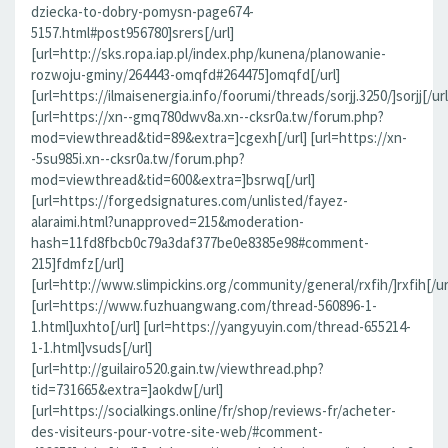
dziecka-to-dobry-pomysn-page674-
5157.html#post956780]srers[/url]
[url=http://sks.ropa.iap.pl/index.php/kunena/planowanie-
rozwoju-gminy/264443-omqfd#264475]omqfd[/url]
[url=https://ilmaisenergia.info/foorumi/threads/sorjj.3250/]sorjj[/url
[url=https://xn--gmq780dwv8a.xn--cksr0a.tw/forum.php?
mod=viewthread&tid=89&extra=]cgexh[/url] [url=https://xn-
-5su985i.xn--cksr0a.tw/forum.php?
mod=viewthread&tid=600&extra=]bsrwq[/url]
[url=https://forgedsignatures.com/unlisted/fayez-
alaraimi.html?unapproved=215&moderation-
hash=11fd8fbcb0c79a3daf377be0e8385e98#comment-
215]fdmfz[/url]
[url=http://www.slimpickins.org/community/general/rxfih/]rxfih[/ur
[url=https://www.fuzhuangwang.com/thread-560896-1-
1.html]uxhto[/url] [url=https://yangyuyin.com/thread-655214-
1-1.html]vsuds[/url]
[url=http://guilairo520.gain.tw/viewthread.php?
tid=731665&extra=]aokdw[/url]
[url=https://socialkings.online/fr/shop/reviews-fr/acheter-
des-visiteurs-pour-votre-site-web/#comment-