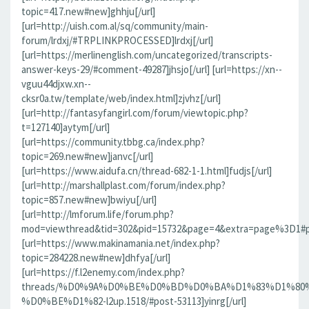
topic=417.new#new]ghhju[/url]
[url=http://uish.com.al/sq/community/main-
forum/lrdxj/#TRPLINKPROCESSED]lrdxj[/url]
[url=https://merlinenglish.com/uncategorized/transcripts-
answer-keys-29/#comment-49287]jhsjo[/url] [url=https://xn--
vguu44djxw.xn--
cksr0a.tw/template/web/index.html]zjvhz[/url]
[url=http://fantasyfangirl.com/forum/viewtopic.php?
t=127140]aytym[/url]
[url=https://community.tbbg.ca/index.php?
topic=269.new#new]janvc[/url]
[url=https://www.aidufa.cn/thread-682-1-1.html]fudjs[/url]
[url=http://marshallplast.com/forum/index.php?
topic=857.new#new]bwiyu[/url]
[url=http://lmforum.life/forum.php?
mod=viewthread&tid=302&pid=15732&page=4&extra=page%3D1#pid
[url=https://www.makinamania.net/index.php?
topic=284228.new#new]dhfya[/url]
[url=https://f.l2enemy.com/index.php?
threads/%D0%9A%D0%BE%D0%BD%D0%BA%D1%83%D1%80
%D0%BE%D1%82-l2up.1518/#post-53113]yinrg[/url]