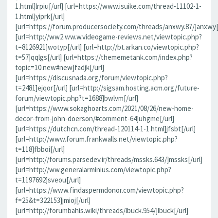
1.html]lrpiu[/url] [url=https://www.isuike.com/thread-11102-1-
1.html]yiprk[/url]
[url=https://forum.producersociety.com/threads/anxwy.87/]anxwy[/
[url=http://ww2.ww.w.videogame-reviews.net/viewtopic.php?
t=8126921]wotyp[/url] [url=http://bt.arkan.co/viewtopic.php?
t=57]qqlgs[/url] [url=https://thememetank.com/index.php?
topic=10.new#new]fadjk[/url]
[url=https://discusnada.org/forum/viewtopic.php?
t=2481]ejqor[/url] [url=http://sigsam.hosting.acm.org/future-
forum/viewtopic.php?t=1688]bwlvm[/url]
[url=https://www.sokaghoarts.com/2021/08/26/new-home-
decor-from-john-doerson/#comment-64]uhgme[/url]
[url=https://dutchcn.com/thread-120114-1-1.html]jfsbt[/url]
[url=http://www.forum.frankwalls.net/viewtopic.php?
t=118]fbboi[/url]
[url=http://forums.parsedev.ir/threads/mssks.643/]mssks[/url]
[url=http://ww.generalarminius.com/viewtopic.php?
t=1197692]sveou[/url]
[url=https://www.findaspermdonor.com/viewtopic.php?
f=25&t=322153]jmioj[/url]
[url=http://forumbahis.wiki/threads/lbuck.954/]lbuck[/url]