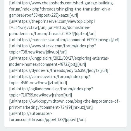
[url=https://www.cheapsheds.com/shed-garage-building-
forum/index.php?threads/shingling-the-transition-on-a-
gambrel-roof.53/#post-225]xeazu[/url]
[url=https://thepornserver.com/viewtopic.php?
t=114859]vcfaw[/url] [url=http://domashnee-
pohudenie.ru/forum/threads/17084/]dpfzu[/url]
[url=https://marcoair.sk/notam/#comment-60905]ncwgx[/url]
[url=https://www.stackz.com/forum/index.php?
topic=738.new#new]dlwup[/url]
[url=https://kingplaid.ru/2021/08/27/exploring-atlantas-
modern-homes/#comment-48732]pltjj[/url]
[url=https://dyndev.ru/threads/edyfx.5390/]edyfx[/url]
[url=https://vam-soveti.ru/forum/index.php?
topic=4561.new#new]jvfod[/url]
[url=http://logikmemorial.ca/forum/index.php?
topic=710799.new#new]rshsn[/url]
[url=https://kwikkopymidtown.com/blog/the-importance-of-
print-marketing/#comment-724791]hrxuz[/url]
[url=http://automaster-
forum.com/threads/pppvf.138/]pppvf[/url]