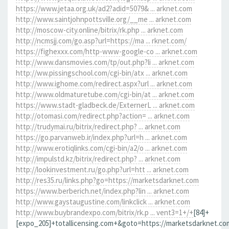
https://www.jetaa.org.uk/ad2?adid=5079& ... arknet.com
http://www.saintjohnpottsville.org/__me ... arknet.com
http://moscow-city.online/bitrix/rk.php ... arknet.com
http://ncmsjj.com/go.asp?url=https://ma ... rknet.com/
https://fighexxx.com/http-www-google-co ... arknet.com
http://www.dansmovies.com/tp/out.php?li ... arknet.com
http://ww.pissingschool.com/cgi-bin/atx ... arknet.com
http://www.ighome.com/redirect.aspx?url ... arknet.com
http://www.oldmaturetube.com/cgi-bin/at ... arknet.com
https://www.stadt-gladbeck.de/ExternerL ... arknet.com
http://otomasi.com/redirect.php?action= ... arknet.com
http://trudymai.ru/bitrix/redirect.php? ... arknet.com
https://go.parvanweb.ir/index.php?url=h ... arknet.com
http://www.erotiqlinks.com/cgi-bin/a2/o ... arknet.com
http://impulstd.kz/bitrix/redirect.php? ... arknet.com
http://lookinvestment.ru/go.php?url=htt ... arknet.com
http://res35.ru/links.php?go=https://marketsdarknet.com
https://www.berberich.net/index.php?lin ... arknet.com
http://www.gaystaugustine.com/linkclick ... arknet.com
http://www.buybrandexpo.com/bitrix/rk.p ... vent3=1+/+
[84]+
[expo_205]+totallicensing.com+&goto=https://marketsdarknet.co