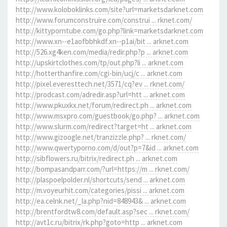
http://www.koloboklinks.com/site?url=marketsdarknet.com
http://www.forumconstruire.com/construi ... rknet.com/
http://kittyporntube.com/go.php?link=marketsdarknet.com
http://www.xn--e1aofbbhkdf.xn--p1ai/bit ... arknet.com
http://526.xg4ken.com/media/redir.php?p ... arknet.com
http://upskirtclothes.com/tp/out.php?li ... arknet.com
http://hotterthanfire.com/cgi-bin/ucj/c ... arknet.com
http://pixel.everesttech.net/3571/cq?ev ... rknet.com/
http://prodcast.com/adredir.asp?url=htt ... arknet.com
http://www.pkuxkx.net/forum/redirect.ph ... arknet.com
http://www.msxpro.com/guestbook/go.php? ... arknet.com
http://www.slurm.com/redirect?target=ht ... arknet.com
http://www.gizoogle.net/tranzizzle.php? ... rknet.com/
http://www.qwertyporno.com/d/out?p=7&id ... arknet.com
http://sibflowers.ru/bitrix/redirect.ph ... arknet.com
http://bompasandparr.com/?url=https://m ... rknet.com/
http://plaspoelpolder.nl/shortcuts/send ... arknet.com
http://m.voyeurhit.com/categories/pissi ... arknet.com
http://ea.celnk.net/_la.php?nid=848943& ... arknet.com
http://brentfordtw8.com/default.asp?sec ... rknet.com/
http://avt1c.ru/bitrix/rk.php?goto=http ... arknet.com