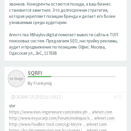
звонков. Конкуренты остаются позади, а ваш бизнес
становится заметнее. Это долгосрочная стратегия,
которая укрепляет позиции бренда и делает его более
узнаваемым среди аудитории.
Агентство Mihaylov.digital помогает вывести сайты в ТОП
поисковых систем. Предлагаем SEO, настройку рекламы,
аудит и продвижение по позициям. Офис: Москва,
Одесская ул., 2кС, 117638.
SQRFI
By
Frankymig
-
2026年7月25日(土) 03:12
#373
slvr
https://www.ews-ingenieure.com/index.ph ... arknet.com
http://www.exyucarp.com/forum/mobiquo/s ... arknet.com
http://www.fouillez-tout.com/cgi-bin/re ... arknet.com
https://lcu.hlcommission.org/lcu/pages/ ... arknet.com