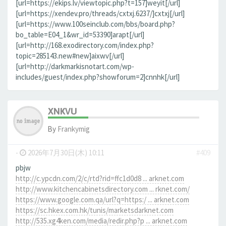
[url=https://ekips.lv/viewtopic.php?t=157]weyit[/url]
[url=https://xendev.pro/threads/cxtxj.6237/]cxtxj[/url]
[url=https://www.100seinclub.com/bbs/board.php?
bo_table=E04_1&wr_id=53390]arapt[/url]
[url=http://168.exodirectory.com/index.php?
topic=285143.new#new]aixwv[/url]
[url=http://darkmarkisnotart.com/wp-
includes/guest/index.php?showforum=2]cnnhk[/url]
XNKVU
By
Frankymig
-
2026年7月30日(木) 10:11
#409
pbjw
http://c.ypcdn.com/2/c/rtd?rid=ffc1d0d8 ... arknet.com
http://www.kitchencabinetsdirectory.com ... rknet.com/
https://www.google.com.qa/url?q=https:/ ... arknet.com
https://sc.hkex.com.hk/tunis/marketsdarknet.com
http://535.xg4ken.com/media/redir.php?p ... arknet.com