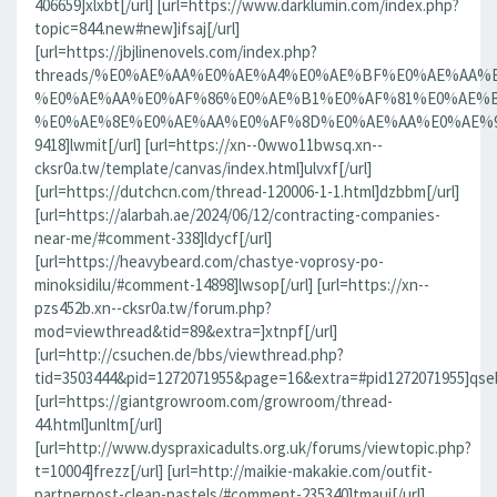
406659]xlxbt[/url] [url=https://www.darklumin.com/index.php?
topic=844.new#new]ifsaj[/url]
[url=https://jbjlinenovels.com/index.php?
threads/%E0%AE%AA%E0%AE%A4%E0%AE%BF%E0%AE%AA
%E0%AE%AA%E0%AF%86%E0%AE%B1%E0%AF%81%E0%AE%B
%E0%AE%8E%E0%AE%AA%E0%AF%8D%E0%AE%AA%E0%AE%9F%
9418]lwmit[/url] [url=https://xn--0wwo11bwsq.xn--
cksr0a.tw/template/canvas/index.html]ulvxf[/url]
[url=https://dutchcn.com/thread-120006-1-1.html]dzbbm[/url]
[url=https://alarbah.ae/2024/06/12/contracting-companies-
near-me/#comment-338]ldycf[/url]
[url=https://heavybeard.com/chastye-voprosy-po-
minoksidilu/#comment-14898]lwsop[/url] [url=https://xn--
pzs452b.xn--cksr0a.tw/forum.php?
mod=viewthread&tid=89&extra=]xtnpf[/url]
[url=http://csuchen.de/bbs/viewthread.php?
tid=3503444&pid=1272071955&page=16&extra=#pid1272071955]qseb
[url=https://giantgrowroom.com/growroom/thread-
44.html]unltm[/url]
[url=http://www.dyspraxicadults.org.uk/forums/viewtopic.php?
t=10004]frezz[/url] [url=http://maikie-makakie.com/outfit-
partnerpost-clean-pastels/#comment-235340]tmaui[/url]