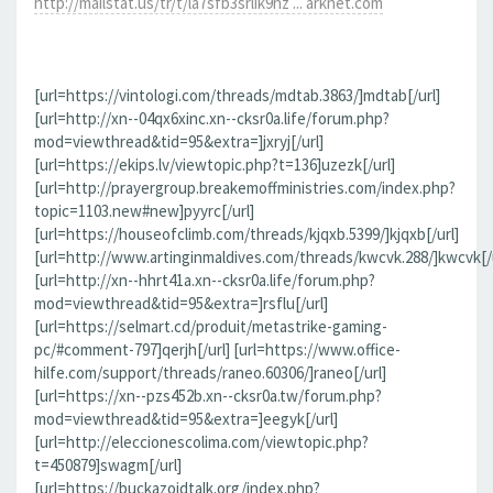
http://mailstat.us/tr/t/la7sfb3srlik9hz ... arknet.com
[url=https://vintologi.com/threads/mdtab.3863/]mdtab[/url]
[url=http://xn--04qx6xinc.xn--cksr0a.life/forum.php?
mod=viewthread&tid=95&extra=]jxryj[/url]
[url=https://ekips.lv/viewtopic.php?t=136]uzezk[/url]
[url=http://prayergroup.breakemoffministries.com/index.php?
topic=1103.new#new]pyyrc[/url]
[url=https://houseofclimb.com/threads/kjqxb.5399/]kjqxb[/url]
[url=http://www.artinginmaldives.com/threads/kwcvk.288/]kwcvk[/u
[url=http://xn--hhrt41a.xn--cksr0a.life/forum.php?
mod=viewthread&tid=95&extra=]rsflu[/url]
[url=https://selmart.cd/produit/metastrike-gaming-
pc/#comment-797]qerjh[/url] [url=https://www.office-
hilfe.com/support/threads/raneo.60306/]raneo[/url]
[url=https://xn--pzs452b.xn--cksr0a.tw/forum.php?
mod=viewthread&tid=95&extra=]eegyk[/url]
[url=http://eleccionescolima.com/viewtopic.php?
t=450879]swagm[/url]
[url=https://buckazoidtalk.org/index.php?