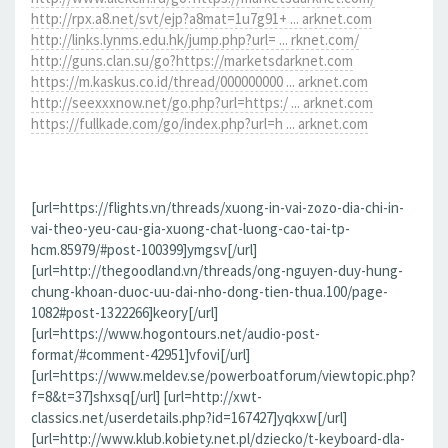
http://rpx.a8.net/svt/ejp?a8mat=1u7g91+ ... arknet.com
http://links.lynms.edu.hk/jump.php?url= ... rknet.com/
http://guns.clan.su/go?https://marketsdarknet.com
https://m.kaskus.co.id/thread/000000000 ... arknet.com
http://seexxxnow.net/go.php?url=https:/ ... arknet.com
https://fullkade.com/go/index.php?url=h ... arknet.com
[url=https://flights.vn/threads/xuong-in-vai-zozo-dia-chi-in-
vai-theo-yeu-cau-gia-xuong-chat-luong-cao-tai-tp-
hcm.85979/#post-100399]ymgsv[/url]
[url=http://thegoodland.vn/threads/ong-nguyen-duy-hung-
chung-khoan-duoc-uu-dai-nho-dong-tien-thua.100/page-
1082#post-1322266]keory[/url]
[url=https://www.hogontours.net/audio-post-
format/#comment-42951]vfovi[/url]
[url=https://www.meldev.se/powerboatforum/viewtopic.php?
f=8&t=37]shxsq[/url] [url=http://xwt-
classics.net/userdetails.php?id=167427]yqkxw[/url]
[url=http://www.klub.kobiety.net.pl/dziecko/t-keyboard-dla-