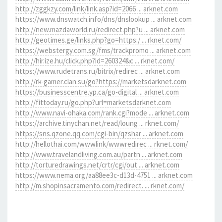
http://zggkzy.com/link/link.asp?id=2066 ... arknet.com
https://www.dnswatch.info/dns/dnslookup ... arknet.com
http://new.mazdaworld.ru/redirect.php?u ... arknet.com
http://geotimes.ge/links.php?go=https:/ ... rknet.com/
https://webstergy.com.sg/fms/trackpromo ... arknet.com
http://hir.ize.hu/click.php?id=260324&c ... rknet.com/
https://www.rudetrans.ru/bitrix/redirec ... arknet.com
http://rk-gamer.clan.su/go?https://marketsdarknet.com
https://businesscentre.yp.ca/go-digital ... arknet.com
http://fittoday.ru/go.php?url=marketsdarknet.com
http://www.navi-ohaka.com/rank.cgi?mode ... arknet.com
https://archive.tinychan.net/read/loung ... rknet.com/
https://sns.qzone.qq.com/cgi-bin/qzshar ... arknet.com
http://hellothai.com/wwwlink/wwwredirec ... rknet.com/
http://www.travelandliving.com.au/partn ... arknet.com
http://torturedrawings.net/crtr/cgi/out ... arknet.com
https://www.nema.org/aa88ee3c-d13d-4751 ... arknet.com
http://m.shopinsacramento.com/redirect. ... rknet.com/