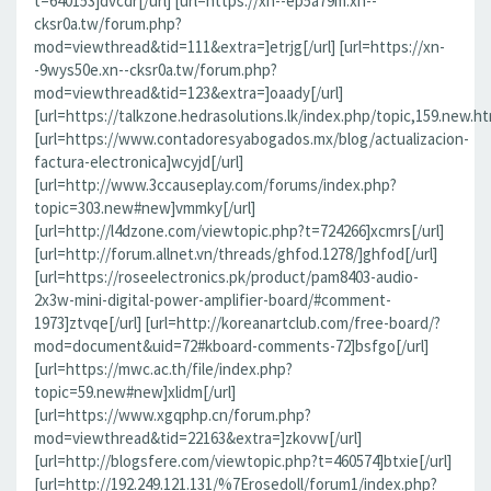
t=640153]dvcdr[/url] [url=https://xn--ep5a79m.xn--
cksr0a.tw/forum.php?
mod=viewthread&tid=111&extra=]etrjg[/url] [url=https://xn-
-9wys50e.xn--cksr0a.tw/forum.php?
mod=viewthread&tid=123&extra=]oaady[/url]
[url=https://talkzone.hedrasolutions.lk/index.php/topic,159.new.ht
[url=https://www.contadoresyabogados.mx/blog/actualizacion-
factura-electronica]wcyjd[/url]
[url=http://www.3ccauseplay.com/forums/index.php?
topic=303.new#new]vmmky[/url]
[url=http://l4dzone.com/viewtopic.php?t=724266]xcmrs[/url]
[url=http://forum.allnet.vn/threads/ghfod.1278/]ghfod[/url]
[url=https://roseelectronics.pk/product/pam8403-audio-
2x3w-mini-digital-power-amplifier-board/#comment-
1973]ztvqe[/url] [url=http://koreanartclub.com/free-board/?
mod=document&uid=72#kboard-comments-72]bsfgo[/url]
[url=https://mwc.ac.th/file/index.php?
topic=59.new#new]xlidm[/url]
[url=https://www.xgqphp.cn/forum.php?
mod=viewthread&tid=22163&extra=]zkovw[/url]
[url=http://blogsfere.com/viewtopic.php?t=460574]btxie[/url]
[url=http://192.249.121.131/%7Erosedoll/forum1/index.php?