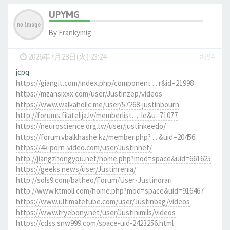
UPYMG
By
Frankymig
-
2026年7月28日(火) 23:24
#394
jcpq
https://giangit.com/index.php/component ... r&id=21998
https://mzansixxx.com/user/Justinzep/videos
https://www.walkaholic.me/user/57268-justinbourn
http://forums.filatelija.lv/memberlist. ... le&u=71077
https://neuroscience.org.tw/user/justinkeedo/
https://forum.vbalkhashe.kz/member.php? ... &uid=20456
https://4k-porn-video.com/user/Justinhef/
http://jiangzhongyou.net/home.php?mod=space&uid=661625
https://geeks.news/user/Justinrenia/
http://sols9.com/batheo/Forum/User-Justinorari
http://www.ktmoli.com/home.php?mod=space&uid=916467
https://www.ultimatetube.com/user/Justinbag/videos
https://www.tryebony.net/user/Justinimils/videos
https://cdss.snw999.com/space-uid-2423256.html