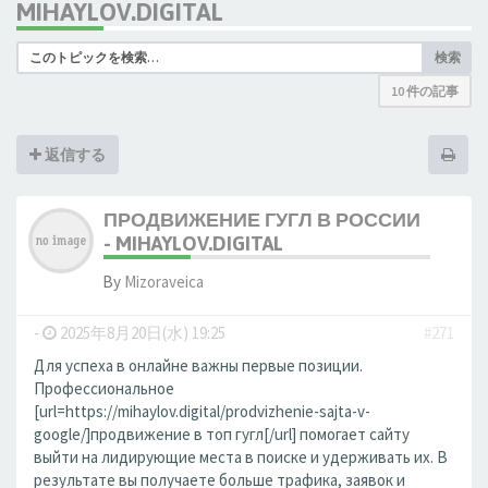
MIHAYLOV.DIGITAL
検索
10 件の記事
返信する
ПРОДВИЖЕНИЕ ГУГЛ В РОССИИ
- MIHAYLOV.DIGITAL
By
Mizoraveica
-
2025年8月20日(水) 19:25
#271
Для успеха в онлайне важны первые позиции.
Профессиональное
[url=https://mihaylov.digital/prodvizhenie-sajta-v-
google/]продвижение в топ гугл[/url] помогает сайту
выйти на лидирующие места в поиске и удерживать их. В
результате вы получаете больше трафика, заявок и