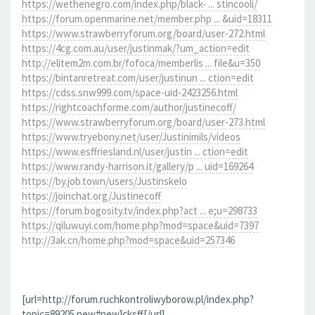
https://wethenegro.com/index.php/black- ... stincooli/
https://forum.openmarine.net/member.php ... &uid=18311
https://www.strawberryforum.org/board/user-272.html
https://4cg.com.au/user/justinmak/?um_action=edit
http://elitem2m.com.br/fofoca/memberlis ... file&u=350
https://bintanretreat.com/user/justinun ... ction=edit
https://cdss.snw999.com/space-uid-2423256.html
https://rightcoachforme.com/author/justinecoff/
https://www.strawberryforum.org/board/user-273.html
https://www.tryebony.net/user/Justinimils/videos
https://www.esffriesland.nl/user/justin ... ction=edit
https://www.randy-harrison.it/gallery/p ... uid=169264
https://by.job.town/users/Justinskelo
https://joinchat.org/Justinecoff
https://forum.bogosity.tv/index.php?act ... e;u=298733
https://qiluwuyi.com/home.php?mod=space&uid=7397
http://3ak.cn/home.php?mod=space&uid=257346
[url=http://forum.ruchkontroliwyborow.pl/index.php?
topic=89205.new#new]cksff[/url]