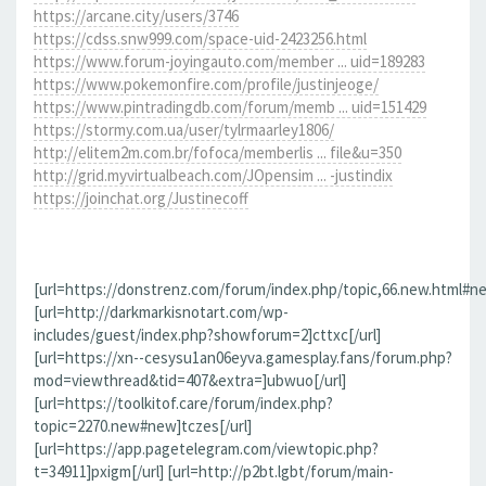
https://arcane.city/users/3746
https://cdss.snw999.com/space-uid-2423256.html
https://www.forum-joyingauto.com/member ... uid=189283
https://www.pokemonfire.com/profile/justinjeoge/
https://www.pintradingdb.com/forum/memb ... uid=151429
https://stormy.com.ua/user/tylrmaarley1806/
http://elitem2m.com.br/fofoca/memberlis ... file&u=350
http://grid.myvirtualbeach.com/JOpensim ... -justindix
https://joinchat.org/Justinecoff
[url=https://donstrenz.com/forum/index.php/topic,66.new.html#ne
[url=http://darkmarkisnotart.com/wp-
includes/guest/index.php?showforum=2]cttxc[/url]
[url=https://xn--cesysu1an06eyva.gamesplay.fans/forum.php?
mod=viewthread&tid=407&extra=]ubwuo[/url]
[url=https://toolkitof.care/forum/index.php?
topic=2270.new#new]tczes[/url]
[url=https://app.pagetelegram.com/viewtopic.php?
t=34911]pxigm[/url] [url=http://p2bt.lgbt/forum/main-