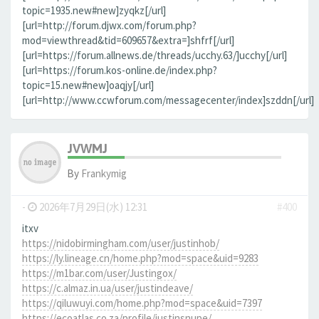
topic=1935.new#new]zyqkz[/url]
[url=http://forum.djwx.com/forum.php?
mod=viewthread&tid=609657&extra=]shfrf[/url]
[url=https://forum.allnews.de/threads/ucchy.63/]ucchy[/url]
[url=https://forum.kos-online.de/index.php?
topic=15.new#new]oaqjy[/url]
[url=http://www.ccwforum.com/messagecenter/index]szddn[/url]
JVWMJ
By
Frankymig
-
2026年7月29日(水) 12:31
#400
itxv
https://nidobirmingham.com/user/justinhob/
https://ly.lineage.cn/home.php?mod=space&uid=9283
https://m1bar.com/user/Justingox/
https://c.almaz.in.ua/user/justindeave/
https://qiluwuyi.com/home.php?mod=space&uid=7397
https://ecoatlas.co.za/profile/justinsnupe/