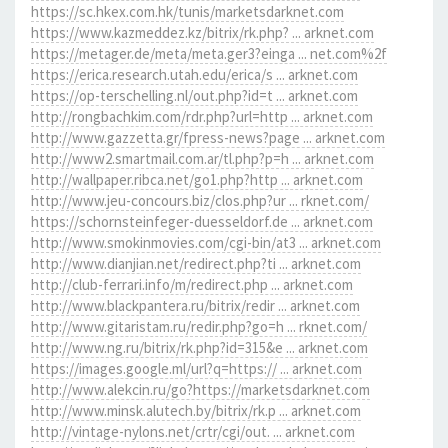
https://sc.hkex.com.hk/tunis/marketsdarknet.com
https://www.kazmeddez.kz/bitrix/rk.php? ... arknet.com
https://metager.de/meta/meta.ger3?einga ... net.com%2f
https://erica.research.utah.edu/erica/s ... arknet.com
https://op-terschelling.nl/out.php?id=t ... arknet.com
http://rongbachkim.com/rdr.php?url=http ... arknet.com
http://www.gazzetta.gr/fpress-news?page ... arknet.com
http://www2.smartmail.com.ar/tl.php?p=h ... arknet.com
http://wallpaper.ribca.net/go1.php?http ... arknet.com
http://www.jeu-concours.biz/clos.php?ur ... rknet.com/
https://schornsteinfeger-duesseldorf.de ... arknet.com
http://www.smokinmovies.com/cgi-bin/at3 ... arknet.com
http://www.dianjian.net/redirect.php?ti ... arknet.com
http://club-ferrari.info/m/redirect.php ... arknet.com
http://www.blackpantera.ru/bitrix/redir ... arknet.com
http://www.gitaristam.ru/redir.php?go=h ... rknet.com/
http://www.ng.ru/bitrix/rk.php?id=315&e ... arknet.com
https://images.google.ml/url?q=https:// ... arknet.com
http://www.alekcin.ru/go?https://marketsdarknet.com
http://www.minsk.alutech.by/bitrix/rk.p ... arknet.com
http://vintage-nylons.net/crtr/cgi/out. ... arknet.com