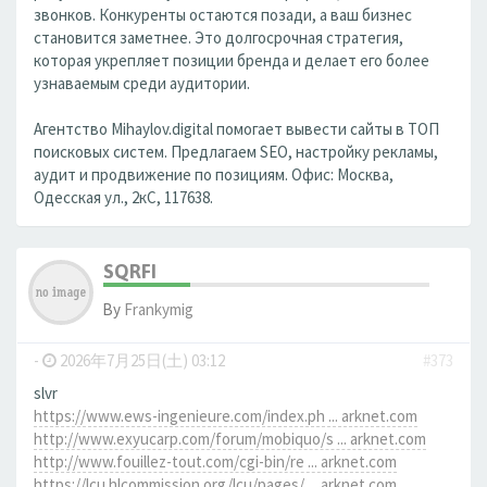
звонков. Конкуренты остаются позади, а ваш бизнес
становится заметнее. Это долгосрочная стратегия,
которая укрепляет позиции бренда и делает его более
узнаваемым среди аудитории.
Агентство Mihaylov.digital помогает вывести сайты в ТОП
поисковых систем. Предлагаем SEO, настройку рекламы,
аудит и продвижение по позициям. Офис: Москва,
Одесская ул., 2кС, 117638.
SQRFI
By
Frankymig
-
2026年7月25日(土) 03:12
#373
slvr
https://www.ews-ingenieure.com/index.ph ... arknet.com
http://www.exyucarp.com/forum/mobiquo/s ... arknet.com
http://www.fouillez-tout.com/cgi-bin/re ... arknet.com
https://lcu.hlcommission.org/lcu/pages/ ... arknet.com