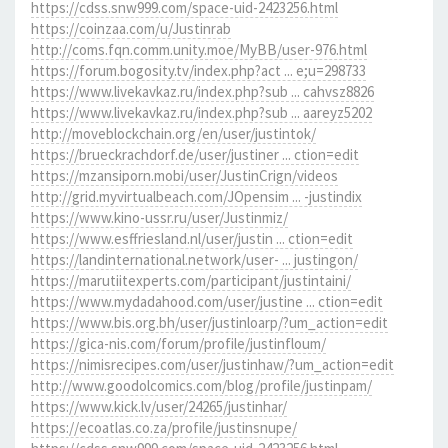
https://cdss.snw999.com/space-uid-2423256.html
https://coinzaa.com/u/Justinrab
http://coms.fqn.comm.unity.moe/MyBB/user-976.html
https://forum.bogosity.tv/index.php?act ... e;u=298733
https://www.livekavkaz.ru/index.php?sub ... cahvsz8826
https://www.livekavkaz.ru/index.php?sub ... aareyz5202
http://moveblockchain.org/en/user/justintok/
https://brueckrachdorf.de/user/justiner ... ction=edit
https://mzansiporn.mobi/user/JustinCrign/videos
http://grid.myvirtualbeach.com/JOpensim ... -justindix
https://www.kino-ussr.ru/user/Justinmiz/
https://www.esffriesland.nl/user/justin ... ction=edit
https://landinternational.network/user- ... justingon/
https://marutiitexperts.com/participant/justintaini/
https://www.mydadahood.com/user/justine ... ction=edit
https://www.bis.org.bh/user/justinloarp/?um_action=edit
https://gica-nis.com/forum/profile/justinfloum/
https://nimisrecipes.com/user/justinhaw/?um_action=edit
http://www.goodolcomics.com/blog/profile/justinpam/
https://www.kick.lv/user/24265/justinhar/
https://ecoatlas.co.za/profile/justinsnupe/