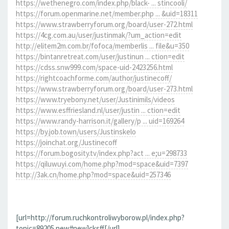
https://wethenegro.com/index.php/black- ... stincooli/
https://forum.openmarine.net/member.php ... &uid=18311
https://www.strawberryforum.org/board/user-272.html
https://4cg.com.au/user/justinmak/?um_action=edit
http://elitem2m.com.br/fofoca/memberlis ... file&u=350
https://bintanretreat.com/user/justinun ... ction=edit
https://cdss.snw999.com/space-uid-2423256.html
https://rightcoachforme.com/author/justinecoff/
https://www.strawberryforum.org/board/user-273.html
https://www.tryebony.net/user/Justinimils/videos
https://www.esffriesland.nl/user/justin ... ction=edit
https://www.randy-harrison.it/gallery/p ... uid=169264
https://by.job.town/users/Justinskelo
https://joinchat.org/Justinecoff
https://forum.bogosity.tv/index.php?act ... e;u=298733
https://qiluwuyi.com/home.php?mod=space&uid=7397
http://3ak.cn/home.php?mod=space&uid=257346
[url=http://forum.ruchkontroliwyborow.pl/index.php?
topic=89205.new#new]cksff[/url]