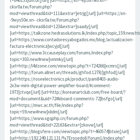
t=640153]dvcdr[/url] [url=https://xn--ep5a79m.xn--
cksr0a.tw/forum.php?
mod=viewthread&tid=111&extra=]etrjg[/url] [url=https://xn-
-9wys50e.xn--cksr0a.tw/forum.php?
mod=viewthread&tid=123&extra=]oaady[/url]
[url=https://talkzone.hedrasolutions.lk/index.php/topic,159.new.ht
[url=https://www.contadoresyabogados.mx/blog/actualizacion-
factura-electronica]wcyjd[/url]
[url=http://www.3ccauseplay.com/forums/index.php?
topic=303.new#new]vmmky[/url]
[url=http://l4dzone.com/viewtopic.php?t=724266]xcmrs[/url]
[url=http://forum.allnet.vn/threads/ghfod.1278/]ghfod[/url]
[url=https://roseelectronics.pk/product/pam8403-audio-
2x3w-mini-digital-power-amplifier-board/#comment-
1973]ztvqe[/url] [url=http://koreanartclub.com/free-board/?
mod=document&uid=72#kboard-comments-72]bsfgo[/url]
[url=https://mwc.ac.th/file/index.php?
topic=59.new#new]xlidm[/url]
[url=https://www.xgqphp.cn/forum.php?
mod=viewthread&tid=22163&extra=]zkovw[/url]
[url=http://blogsfere.com/viewtopic.php?t=460574]btxie[/url]
[url=http://192.249.121.131/%7Erosedoll/forum1/index.php?