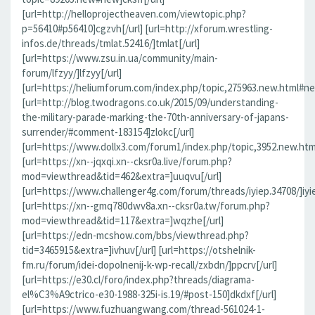
[url=http://helloprojectheaven.com/viewtopic.php?
p=56410#p56410]cgzvh[/url] [url=http://xforum.wrestling-
infos.de/threads/tmlat.52416/]tmlat[/url]
[url=https://www.zsu.in.ua/community/main-
forum/lfzyy/]lfzyy[/url]
[url=https://heliumforum.com/index.php/topic,275963.new.html#new]
[url=http://blog.twodragons.co.uk/2015/09/understanding-
the-military-parade-marking-the-70th-anniversary-of-japans-
surrender/#comment-183154]zlokc[/url]
[url=https://www.dollx3.com/forum1/index.php/topic,3952.new.ht
[url=https://xn--jqxqi.xn--cksr0a.live/forum.php?
mod=viewthread&tid=462&extra=]uuqvu[/url]
[url=https://www.challenger4g.com/forum/threads/iyiep.34708/]iyie
[url=https://xn--gmq780dwv8a.xn--cksr0a.tw/forum.php?
mod=viewthread&tid=117&extra=]wqzhe[/url]
[url=https://edn-mcshow.com/bbs/viewthread.php?
tid=3465915&extra=]ivhuv[/url] [url=https://otshelnik-
fm.ru/forum/idei-dopolnenij-k-wp-recall/zxbdn/]ppcrv[/url]
[url=https://e30.cl/foro/index.php?threads/diagrama-
el%C3%A9ctrico-e30-1988-325i-is.19/#post-150]dkdxf[/url]
[url=https://www.fuzhuangwang.com/thread-561024-1-