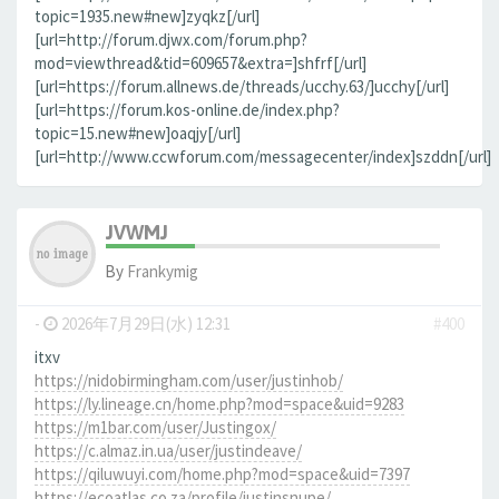
topic=1935.new#new]zyqkz[/url]
[url=http://forum.djwx.com/forum.php?
mod=viewthread&tid=609657&extra=]shfrf[/url]
[url=https://forum.allnews.de/threads/ucchy.63/]ucchy[/url]
[url=https://forum.kos-online.de/index.php?
topic=15.new#new]oaqjy[/url]
[url=http://www.ccwforum.com/messagecenter/index]szddn[/url]
JVWMJ
By
Frankymig
-
2026年7月29日(水) 12:31
#400
itxv
https://nidobirmingham.com/user/justinhob/
https://ly.lineage.cn/home.php?mod=space&uid=9283
https://m1bar.com/user/Justingox/
https://c.almaz.in.ua/user/justindeave/
https://qiluwuyi.com/home.php?mod=space&uid=7397
https://ecoatlas.co.za/profile/justinsnupe/