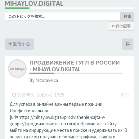
MIHAYLOV.DIGITAL
検索
10 件の記事
返信する
ПРОДВИЖЕНИЕ ГУГЛ В РОССИИ
- MIHAYLOV.DIGITAL
By
Mizoraveica
-
2025年8月20日(水) 19:25
#271
Для успеха в онлайне важны первые позиции.
Профессиональное
[url=https://mihaylov.digital/prodvizhenie-sajta-v-
google/]продвижение в топ гугл[/url] помогает сайту
выйти на лидирующие места в поиске и удерживать их. В
результате вы получаете больше трафика, заявок и