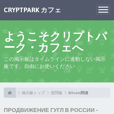
CRYPTPARK カフェ
Toggle
Navigatio
ようこそクリプトパ
ーク・カフェへ
この掲示板はタイムラインに連動しない掲示
板です、自由にお使いください
掲示板トップ
質問版
BItcoin関連
ПРОДВИЖЕНИЕ ГУГЛ В РОССИИ -