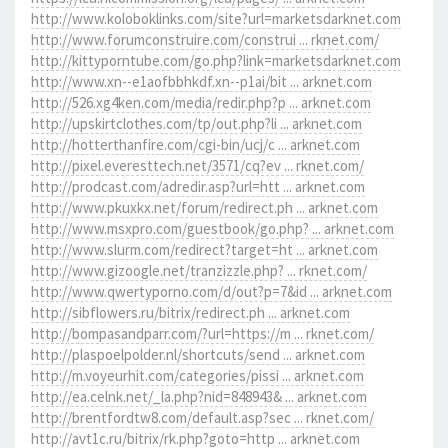
http://www.koloboklinks.com/site?url=marketsdarknet.com
http://www.forumconstruire.com/construi ... rknet.com/
http://kittyporntube.com/go.php?link=marketsdarknet.com
http://www.xn--e1aofbbhkdf.xn--p1ai/bit ... arknet.com
http://526.xg4ken.com/media/redir.php?p ... arknet.com
http://upskirtclothes.com/tp/out.php?li ... arknet.com
http://hotterthanfire.com/cgi-bin/ucj/c ... arknet.com
http://pixel.everesttech.net/3571/cq?ev ... rknet.com/
http://prodcast.com/adredir.asp?url=htt ... arknet.com
http://www.pkuxkx.net/forum/redirect.ph ... arknet.com
http://www.msxpro.com/guestbook/go.php? ... arknet.com
http://www.slurm.com/redirect?target=ht ... arknet.com
http://www.gizoogle.net/tranzizzle.php? ... rknet.com/
http://www.qwertyporno.com/d/out?p=7&id ... arknet.com
http://sibflowers.ru/bitrix/redirect.ph ... arknet.com
http://bompasandparr.com/?url=https://m ... rknet.com/
http://plaspoelpolder.nl/shortcuts/send ... arknet.com
http://m.voyeurhit.com/categories/pissi ... arknet.com
http://ea.celnk.net/_la.php?nid=848943& ... arknet.com
http://brentfordtw8.com/default.asp?sec ... rknet.com/
http://avt1c.ru/bitrix/rk.php?goto=http ... arknet.com