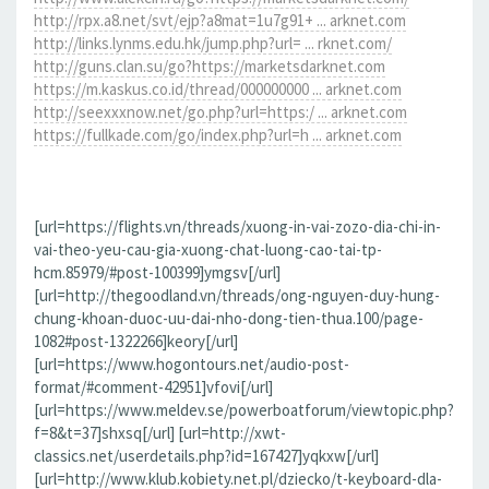
http://rpx.a8.net/svt/ejp?a8mat=1u7g91+ ... arknet.com
http://links.lynms.edu.hk/jump.php?url= ... rknet.com/
http://guns.clan.su/go?https://marketsdarknet.com
https://m.kaskus.co.id/thread/000000000 ... arknet.com
http://seexxxnow.net/go.php?url=https:/ ... arknet.com
https://fullkade.com/go/index.php?url=h ... arknet.com
[url=https://flights.vn/threads/xuong-in-vai-zozo-dia-chi-in-
vai-theo-yeu-cau-gia-xuong-chat-luong-cao-tai-tp-
hcm.85979/#post-100399]ymgsv[/url]
[url=http://thegoodland.vn/threads/ong-nguyen-duy-hung-
chung-khoan-duoc-uu-dai-nho-dong-tien-thua.100/page-
1082#post-1322266]keory[/url]
[url=https://www.hogontours.net/audio-post-
format/#comment-42951]vfovi[/url]
[url=https://www.meldev.se/powerboatforum/viewtopic.php?
f=8&t=37]shxsq[/url] [url=http://xwt-
classics.net/userdetails.php?id=167427]yqkxw[/url]
[url=http://www.klub.kobiety.net.pl/dziecko/t-keyboard-dla-