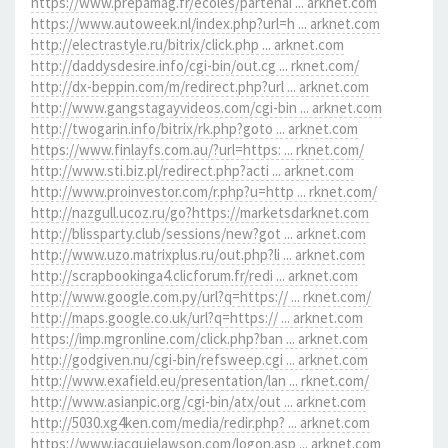
https://www.prepamag.fr/ecoles/partenai ... arknet.com
https://www.autoweek.nl/index.php?url=h ... arknet.com
http://electrastyle.ru/bitrix/click.php ... arknet.com
http://daddysdesire.info/cgi-bin/out.cg ... rknet.com/
http://dx-beppin.com/m/redirect.php?url ... arknet.com
http://www.gangstagayvideos.com/cgi-bin ... arknet.com
http://twogarin.info/bitrix/rk.php?goto ... arknet.com
https://www.finlayfs.com.au/?url=https: ... rknet.com/
http://www.sti.biz.pl/redirect.php?acti ... arknet.com
http://www.proinvestor.com/r.php?u=http ... rknet.com/
http://nazgull.ucoz.ru/go?https://marketsdarknet.com
http://blissparty.club/sessions/new?got ... arknet.com
http://www.uzo.matrixplus.ru/out.php?li ... arknet.com
http://scrapbookinga4.clicforum.fr/redi ... arknet.com
http://www.google.com.py/url?q=https:// ... rknet.com/
http://maps.google.co.uk/url?q=https:// ... arknet.com
https://imp.mgronline.com/click.php?ban ... arknet.com
http://godgiven.nu/cgi-bin/refsweep.cgi ... arknet.com
http://www.exafield.eu/presentation/lan ... rknet.com/
http://www.asianpic.org/cgi-bin/atx/out ... arknet.com
http://5030.xg4ken.com/media/redir.php? ... arknet.com
https://www.jacquielawson.com/logon.asp ... arknet.com