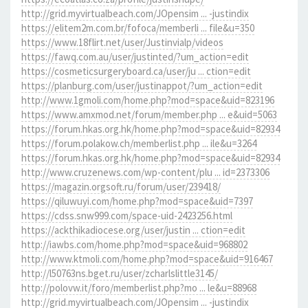
http://grid.myvirtualbeach.com/JOpensim ... -justindix
https://elitem2m.com.br/fofoca/memberli ... file&u=350
https://www.18flirt.net/user/Justinvialp/videos
https://fawq.com.au/user/justinted/?um_action=edit
https://cosmeticsurgeryboard.ca/user/ju ... ction=edit
https://planburg.com/user/justinappot/?um_action=edit
http://www.1gmoli.com/home.php?mod=space&uid=823196
https://www.amxmod.net/forum/member.php ... e&uid=5063
https://forum.hkas.org.hk/home.php?mod=space&uid=82934
https://forum.polakow.ch/memberlist.php ... ile&u=3264
https://forum.hkas.org.hk/home.php?mod=space&uid=82934
http://www.cruzenews.com/wp-content/plu ... id=2373306
https://magazin.orgsoft.ru/forum/user/239418/
https://qiluwuyi.com/home.php?mod=space&uid=7397
https://cdss.snw999.com/space-uid-2423256.html
https://ackthikadiocese.org/user/justin ... ction=edit
http://iawbs.com/home.php?mod=space&uid=968802
http://www.ktmoli.com/home.php?mod=space&uid=916467
http://l50763ns.bget.ru/user/zcharlslittle3145/
http://polovw.it/foro/memberlist.php?mo ... le&u=88968
http://grid.myvirtualbeach.com/JOpensim ... -justindix