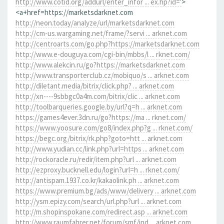
http://www.cotid.org/addurl/enter_infor ... ex.hp?id='
>
<a+href=https://marketsdarknet.com
http://neon.today/analyze/url/marketsdarknet.com
http://cm-us.wargaming.net/frame/?servi ... arknet.com
http://centroarts.com/go.php?https://marketsdarknet.com
http://www.e-douguya.com/cgi-bin/mbbs/l ... rknet.com/
http://www.alekcin.ru/go?https://marketsdarknet.com
http://www.transporterclub.cz/mobiquo/s ... arknet.com
http://diletant.media/bitrix/click.php? ... arknet.com
http://xn----9sbbgc0a4m.com/bitrix/clic ... arknet.com
http://toolbarqueries.google.by/url?q=h ... arknet.com
https://games4ever.3dn.ru/go?https://ma ... rknet.com/
https://www.yoosure.com/go8/index.php?g ... rknet.com/
https://begc.org/bitrix/rk.php?goto=htt ... arknet.com
http://www.yudian.cc/link.php?url=https ... arknet.com
http://rockoracle.ru/redir/item.php?url ... arknet.com
http://ezproxy.bucknell.edu/login?url=h ... rknet.com/
http://antispam.1937.co.kr/kakaolink.ph ... arknet.com
https://www.premium.bg/ads/www/delivery ... arknet.com
http://ysm.epizy.com/search/url.php?url ... arknet.com
http://m.shopinspokane.com/redirect.asp ... arknet.com
http://www.raumfahrer.net/forum/smf/ind ... arknet.com