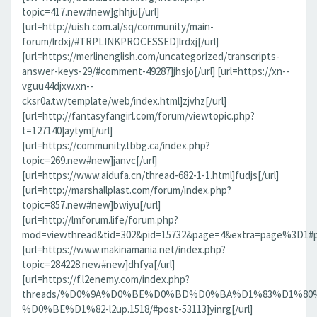
topic=417.new#new]ghhju[/url]
[url=http://uish.com.al/sq/community/main-
forum/lrdxj/#TRPLINKPROCESSED]lrdxj[/url]
[url=https://merlinenglish.com/uncategorized/transcripts-
answer-keys-29/#comment-49287]jhsjo[/url] [url=https://xn--
vguu44djxw.xn--
cksr0a.tw/template/web/index.html]zjvhz[/url]
[url=http://fantasyfangirl.com/forum/viewtopic.php?
t=127140]aytym[/url]
[url=https://community.tbbg.ca/index.php?
topic=269.new#new]janvc[/url]
[url=https://www.aidufa.cn/thread-682-1-1.html]fudjs[/url]
[url=http://marshallplast.com/forum/index.php?
topic=857.new#new]bwiyu[/url]
[url=http://lmforum.life/forum.php?
mod=viewthread&tid=302&pid=15732&page=4&extra=page%3D1#pid
[url=https://www.makinamania.net/index.php?
topic=284228.new#new]dhfya[/url]
[url=https://f.l2enemy.com/index.php?
threads/%D0%9A%D0%BE%D0%BD%D0%BA%D1%83%D1%80
%D0%BE%D1%82-l2up.1518/#post-53113]yinrg[/url]