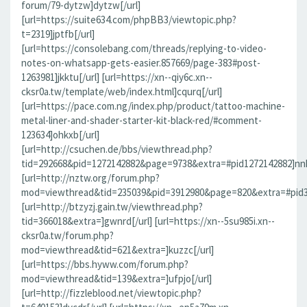
forum/79-dytzw]dytzw[/url]
[url=https://suite634.com/phpBB3/viewtopic.php?
t=2319]jptfb[/url]
[url=https://consolebang.com/threads/replying-to-video-
notes-on-whatsapp-gets-easier.857669/page-383#post-
1263981]jkktu[/url] [url=https://xn--qiy6c.xn--
cksr0a.tw/template/web/index.html]cqurq[/url]
[url=https://pace.com.ng/index.php/product/tattoo-machine-
metal-liner-and-shader-starter-kit-black-red/#comment-
123634]ohkxb[/url]
[url=http://csuchen.de/bbs/viewthread.php?
tid=292668&pid=1272142882&page=9738&extra=#pid1272142882]nnk
[url=http://nztw.org/forum.php?
mod=viewthread&tid=235039&pid=3912980&page=820&extra=#pid39
[url=http://btzyzj.gain.tw/viewthread.php?
tid=366018&extra=]gwnrd[/url] [url=https://xn--5su985i.xn--
cksr0a.tw/forum.php?
mod=viewthread&tid=621&extra=]kuzzc[/url]
[url=https://bbs.hyww.com/forum.php?
mod=viewthread&tid=139&extra=]ufpjo[/url]
[url=http://fizzleblood.net/viewtopic.php?