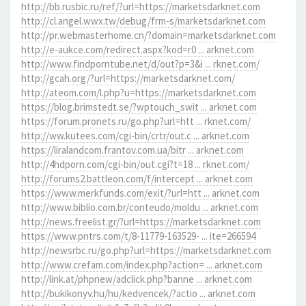
http://bb.rusbic.ru/ref/?url=https://marketsdarknet.com
http://cl.angel.wwx.tw/debug/frm-s/marketsdarknet.com
http://pr.webmasterhome.cn/?domain=marketsdarknet.com
http://e-aukce.com/redirect.aspx?kod=r0 ... arknet.com
http://www.findporntube.net/d/out?p=3&i ... rknet.com/
http://gcah.org/?url=https://marketsdarknet.com/
http://ateom.com/l.php?u=https://marketsdarknet.com
https://blog.brimstedt.se/?wptouch_swit ... arknet.com
https://forum.pronets.ru/go.php?url=htt ... rknet.com/
http://ww.kutees.com/cgi-bin/crtr/out.c ... arknet.com
https://liralandcom.frantov.com.ua/bitr ... arknet.com
http://4hdporn.com/cgi-bin/out.cgi?t=18 ... rknet.com/
http://forums2.battleon.com/f/intercept ... arknet.com
https://www.merkfunds.com/exit/?url=htt ... arknet.com
http://www.biblio.com.br/conteudo/moldu ... arknet.com
http://news.freelist.gr/?url=https://marketsdarknet.com
https://www.pntrs.com/t/8-11779-163529- ... ite=266594
http://newsrbc.ru/go.php?url=https://marketsdarknet.com
http://www.crefam.com/index.php?action= ... arknet.com
http://link.at/phpnew/adclick.php?banne ... arknet.com
http://bukikonyv.hu/hu/kedvencek/?actio ... arknet.com