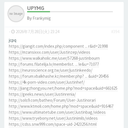
UPYMG
By
Frankymig
-
2026年7月28日(火) 23:24
#394
jcpq
https://giangit.com/index.php/component ... r&id=21998
https://mzansixxx.com/user/Justinzep/videos
https://www.walkaholic.me/user/57268-justinbourn
http://forums.filatelija.lv/memberlist. ... le&u=71077
https://neuroscience.org.tw/user/justinkeedo/
https://forum.vbalkhashe.kz/member.php? ... &uid=20456
https://4k-porn-video.com/user/Justinhef/
http://jiangzhongyou.net/home.php?mod=space&uid=661625
https://geeks.news/user/Justinrenia/
http://sols9.com/batheo/Forum/User-Justinorari
http://www.ktmoli.com/home.php?mod=space&uid=916467
https://www.ultimatetube.com/user/Justinbag/videos
https://www.tryebony.net/user/Justinimils/videos
https://cdss.snw999.com/space-uid-2423256.html