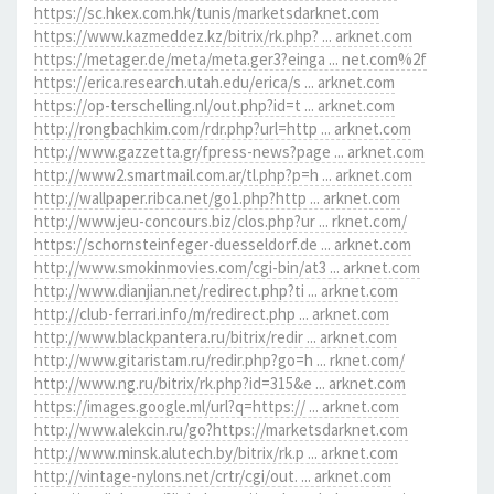
https://sc.hkex.com.hk/tunis/marketsdarknet.com
https://www.kazmeddez.kz/bitrix/rk.php? ... arknet.com
https://metager.de/meta/meta.ger3?einga ... net.com%2f
https://erica.research.utah.edu/erica/s ... arknet.com
https://op-terschelling.nl/out.php?id=t ... arknet.com
http://rongbachkim.com/rdr.php?url=http ... arknet.com
http://www.gazzetta.gr/fpress-news?page ... arknet.com
http://www2.smartmail.com.ar/tl.php?p=h ... arknet.com
http://wallpaper.ribca.net/go1.php?http ... arknet.com
http://www.jeu-concours.biz/clos.php?ur ... rknet.com/
https://schornsteinfeger-duesseldorf.de ... arknet.com
http://www.smokinmovies.com/cgi-bin/at3 ... arknet.com
http://www.dianjian.net/redirect.php?ti ... arknet.com
http://club-ferrari.info/m/redirect.php ... arknet.com
http://www.blackpantera.ru/bitrix/redir ... arknet.com
http://www.gitaristam.ru/redir.php?go=h ... rknet.com/
http://www.ng.ru/bitrix/rk.php?id=315&e ... arknet.com
https://images.google.ml/url?q=https:// ... arknet.com
http://www.alekcin.ru/go?https://marketsdarknet.com
http://www.minsk.alutech.by/bitrix/rk.p ... arknet.com
http://vintage-nylons.net/crtr/cgi/out. ... arknet.com