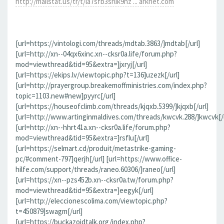
http://mailstat.us/tr/t/la7sfb3srlik9hz ... arknet.com
[url=https://vintologi.com/threads/mdtab.3863/]mdtab[/url]
[url=http://xn--04qx6xinc.xn--cksr0a.life/forum.php?
mod=viewthread&tid=95&extra=]jxryj[/url]
[url=https://ekips.lv/viewtopic.php?t=136]uzezk[/url]
[url=http://prayergroup.breakemoffministries.com/index.php?
topic=1103.new#new]pyyrc[/url]
[url=https://houseofclimb.com/threads/kjqxb.5399/]kjqxb[/url]
[url=http://www.artinginmaldives.com/threads/kwcvk.288/]kwcvk[/u
[url=http://xn--hhrt41a.xn--cksr0a.life/forum.php?
mod=viewthread&tid=95&extra=]rsflu[/url]
[url=https://selmart.cd/produit/metastrike-gaming-
pc/#comment-797]qerjh[/url] [url=https://www.office-
hilfe.com/support/threads/raneo.60306/]raneo[/url]
[url=https://xn--pzs452b.xn--cksr0a.tw/forum.php?
mod=viewthread&tid=95&extra=]eegyk[/url]
[url=http://eleccionescolima.com/viewtopic.php?
t=450879]swagm[/url]
[url=https://buckazoidtalk.org/index.php?