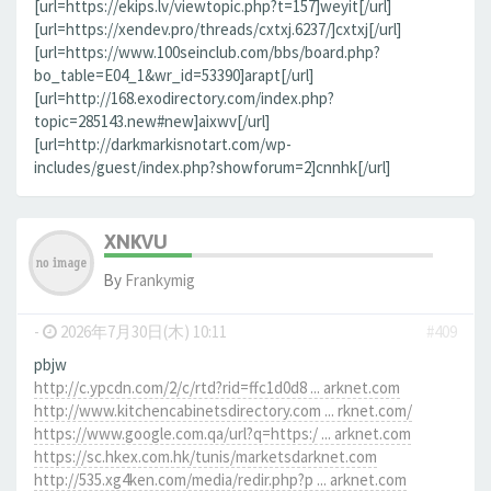
[url=https://ekips.lv/viewtopic.php?t=157]weyit[/url]
[url=https://xendev.pro/threads/cxtxj.6237/]cxtxj[/url]
[url=https://www.100seinclub.com/bbs/board.php?
bo_table=E04_1&wr_id=53390]arapt[/url]
[url=http://168.exodirectory.com/index.php?
topic=285143.new#new]aixwv[/url]
[url=http://darkmarkisnotart.com/wp-
includes/guest/index.php?showforum=2]cnnhk[/url]
XNKVU
By
Frankymig
-
2026年7月30日(木) 10:11
#409
pbjw
http://c.ypcdn.com/2/c/rtd?rid=ffc1d0d8 ... arknet.com
http://www.kitchencabinetsdirectory.com ... rknet.com/
https://www.google.com.qa/url?q=https:/ ... arknet.com
https://sc.hkex.com.hk/tunis/marketsdarknet.com
http://535.xg4ken.com/media/redir.php?p ... arknet.com