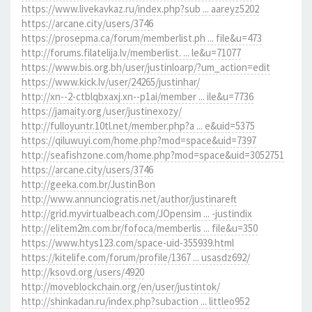
https://www.livekavkaz.ru/index.php?sub ... aareyz5202
https://arcane.city/users/3746
https://prosepma.ca/forum/memberlist.ph ... file&u=473
http://forums.filatelija.lv/memberlist. ... le&u=71077
https://www.bis.org.bh/user/justinloarp/?um_action=edit
https://www.kick.lv/user/24265/justinhar/
http://xn--2-ctblqbxaxj.xn--p1ai/member ... ile&u=7736
https://jamaity.org/user/justinexozy/
http://fulloyuntr.10tl.net/member.php?a ... e&uid=5375
https://qiluwuyi.com/home.php?mod=space&uid=7397
http://seafishzone.com/home.php?mod=space&uid=3052751
https://arcane.city/users/3746
http://geeka.com.br/JustinBon
http://www.annunciogratis.net/author/justinareft
http://grid.myvirtualbeach.com/JOpensim ... -justindix
http://elitem2m.com.br/fofoca/memberlis ... file&u=350
https://www.htys123.com/space-uid-355939.html
https://kitelife.com/forum/profile/1367 ... usasdz692/
http://ksovd.org/users/4920
http://moveblockchain.org/en/user/justintok/
http://shinkadan.ru/index.php?subaction ... littleo952