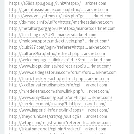
https://a58dz.app.goo.gl/?link=https:// ... arknet.com
http://garantassistance.com.ua/bitrix/c ... arknet.com
https://www.vc-systems.ru/links.php?go= ... arknet.com
http://ds-media.info/url?q=https://marketsdarknet.com
http://metaltorg.org/go/url=https://marketsdarknet.com
http://tcm-blog.de/?URL=marketsdarknet.com
http://moldova.sports.md/extlivein.php? ... rknet.com/
http://club937.com/login/?referer=https ... arknet.com
http://culture29.ru/bitrix/redirect.php ... arknet.com
http://welcomepage.ca/link.asp?id=58~ht ... arknet.com
http://www.bioguiden.se/redirect.aspx?u ... rknet.com/
http://www.daidegasforum.com/forum/foru ... arknet.com
http://toptiztarskereso.hu/redirect.php ... arknet.com
http://xxx6.privatenudismpics.info/cgi- ... arknet.com
http://m.redeletras.com/show.link.php?u ... rknet.com/
http://www.only40.com/go.php?url=https: ... rknet.com/
http://kanzleien.mobi/link.asp?l=https: ... rknet.com/
http://www.imperial-info.net/link?apps= ... rknet.com/
http://theydrunk.net/crtr/cgi/out.cgi?s ... arknet.com
http://wtug.com/registration/?referer=h ... arknet.com
http://trk.atomex.net/cgi-bin/tracker.f ... arknet.com