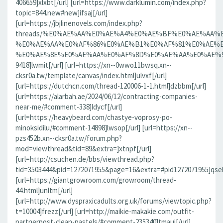
406659]xlxbt[/url] [url=https://www.darklumin.com/index.php?
topic=844.new#new]ifsaj[/url]
[url=https://jbjlinenovels.com/index.php?
threads/%E0%AE%AA%E0%AE%A4%E0%AE%BF%E0%AE%AA
%E0%AE%AA%E0%AF%86%E0%AE%B1%E0%AF%81%E0%AE%B
%E0%AE%8E%E0%AE%AA%E0%AF%8D%E0%AE%AA%E0%AE%9F%
9418]lwmit[/url] [url=https://xn--0wwo11bwsq.xn--
cksr0a.tw/template/canvas/index.html]ulvxf[/url]
[url=https://dutchcn.com/thread-120006-1-1.html]dzbbm[/url]
[url=https://alarbah.ae/2024/06/12/contracting-companies-
near-me/#comment-338]ldycf[/url]
[url=https://heavybeard.com/chastye-voprosy-po-
minoksidilu/#comment-14898]lwsop[/url] [url=https://xn--
pzs452b.xn--cksr0a.tw/forum.php?
mod=viewthread&tid=89&extra=]xtnpf[/url]
[url=http://csuchen.de/bbs/viewthread.php?
tid=3503444&pid=1272071955&page=16&extra=#pid1272071955]qseb
[url=https://giantgrowroom.com/growroom/thread-
44.html]unltm[/url]
[url=http://www.dyspraxicadults.org.uk/forums/viewtopic.php?
t=10004]frezz[/url] [url=http://maikie-makakie.com/outfit-
partnerpost-clean-pastels/#comment-235340]tmaui[/url]