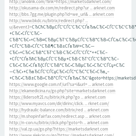
http://anolink.com/?link=https://marketsdarknet.com/
http://okusama-dx.com/m/redirect.php?ur ... arknet.com
http://bbs.7gg.me/plugin.php?id=we_url& ... arknet.com
http://www.bkdc.ru/bitrix/redirect.php? ...
u/&event3=
СЂСћСЂВµСЃС’СЃС’СЂС‘СЃвЂљСЂС•СЃС’СЂС‘СЂВ
+СЂС•СЃС’СЂС–
СЂВ°СЂС•+СЂВ¤СЂВµСЂТ‘СЂВµСЃС’СЂВ°СЂВ»СЃСљСЂС•СЂ
+СЃС“СЂВ»СЃС“СЂВ¶СЂВ±СЃвЂ№+СЂС—
СЂС•+СЂС•СЂВ°СЂТ‘СЂВ·СЂС•СЃС’СЃС“++СЂС–
+СЃС“СЃвЂћСЂВµСЃС’СЂВµ+СЂВ·СЂТ‘СЃС’СЂВ°СЂС–
СЂС•СЂС•СЃвЂ¦СЃС’СЂВ°СЂС•СЂВµСЂС•СЂС‘СЃСџ+СЂС
—СЂС•+СЂвЂСЃС’СЃСџСЂС•СЃС“СЂС”СЂС•СЂв„–
+СЂС•СЂВ±СЂВ»СЂВ°СЃС“СЃвЂљСЂС‘&goto=https://marketsda
https://www.google.com.nf/url?sa=i&url= ... arknet.com
http://ekamedicina.ru/go.php?site=marketsdarknet.com
https://lidersoft21.ru/bitrix/rk.php?go ... arknet.com
http://www.myavcs.com/dir/dirinc/click. ... rknet.com/
http://hydraulic-balance.com/bitrix/red ... arknet.com
http://m.shopinfairfax.com/redirect.asp ... arknet.com
http://n-con.ru/bitrix/click.php?goto=h ... arknet.com
http://val.zp.ua/go.php?https://marketsdarknet.com
http://www.alekcin.ru/go?https://marketsdarknet.com/