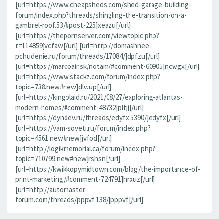
[url=https://www.cheapsheds.com/shed-garage-building-
forum/index.php?threads/shingling-the-transition-on-a-
gambrel-roof.53/#post-225]xeazu[/url]
[url=https://thepornserver.com/viewtopic.php?
t=114859]vcfaw[/url] [url=http://domashnee-
pohudenie.ru/forum/threads/17084/]dpfzu[/url]
[url=https://marcoair.sk/notam/#comment-60905]ncwgx[/url]
[url=https://www.stackz.com/forum/index.php?
topic=738.new#new]dlwup[/url]
[url=https://kingplaid.ru/2021/08/27/exploring-atlantas-
modern-homes/#comment-48732]pltjj[/url]
[url=https://dyndev.ru/threads/edyfx.5390/]edyfx[/url]
[url=https://vam-soveti.ru/forum/index.php?
topic=4561.new#new]jvfod[/url]
[url=http://logikmemorial.ca/forum/index.php?
topic=710799.new#new]rshsn[/url]
[url=https://kwikkopymidtown.com/blog/the-importance-of-
print-marketing/#comment-724791]hrxuz[/url]
[url=http://automaster-
forum.com/threads/pppvf.138/]pppvf[/url]