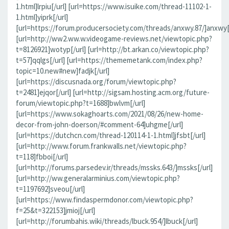
1.html]lrpiu[/url] [url=https://www.isuike.com/thread-11102-1-
1.html]yiprk[/url]
[url=https://forum.producersociety.com/threads/anxwy.87/]anxwy[/
[url=http://ww2.ww.w.videogame-reviews.net/viewtopic.php?
t=8126921]wotyp[/url] [url=http://bt.arkan.co/viewtopic.php?
t=57]qqlgs[/url] [url=https://thememetank.com/index.php?
topic=10.new#new]fadjk[/url]
[url=https://discusnada.org/forum/viewtopic.php?
t=2481]ejqor[/url] [url=http://sigsam.hosting.acm.org/future-
forum/viewtopic.php?t=1688]bwlvm[/url]
[url=https://www.sokaghoarts.com/2021/08/26/new-home-
decor-from-john-doerson/#comment-64]uhgme[/url]
[url=https://dutchcn.com/thread-120114-1-1.html]jfsbt[/url]
[url=http://www.forum.frankwalls.net/viewtopic.php?
t=118]fbboi[/url]
[url=http://forums.parsedev.ir/threads/mssks.643/]mssks[/url]
[url=http://ww.generalarminius.com/viewtopic.php?
t=1197692]sveou[/url]
[url=https://www.findaspermdonor.com/viewtopic.php?
f=25&t=322153]jmioj[/url]
[url=http://forumbahis.wiki/threads/lbuck.954/]lbuck[/url]