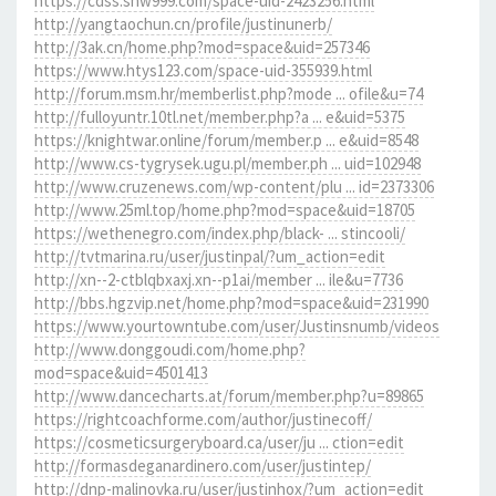
https://cdss.snw999.com/space-uid-2423256.html
http://yangtaochun.cn/profile/justinunerb/
http://3ak.cn/home.php?mod=space&uid=257346
https://www.htys123.com/space-uid-355939.html
http://forum.msm.hr/memberlist.php?mode ... ofile&u=74
http://fulloyuntr.10tl.net/member.php?a ... e&uid=5375
https://knightwar.online/forum/member.p ... e&uid=8548
http://www.cs-tygrysek.ugu.pl/member.ph ... uid=102948
http://www.cruzenews.com/wp-content/plu ... id=2373306
http://www.25ml.top/home.php?mod=space&uid=18705
https://wethenegro.com/index.php/black- ... stincooli/
http://tvtmarina.ru/user/justinpal/?um_action=edit
http://xn--2-ctblqbxaxj.xn--p1ai/member ... ile&u=7736
http://bbs.hgzvip.net/home.php?mod=space&uid=231990
https://www.yourtowntube.com/user/Justinsnumb/videos
http://www.donggoudi.com/home.php?
mod=space&uid=4501413
http://www.dancecharts.at/forum/member.php?u=89865
https://rightcoachforme.com/author/justinecoff/
https://cosmeticsurgeryboard.ca/user/ju ... ction=edit
http://formasdeganardinero.com/user/justintep/
http://dnp-malinovka.ru/user/justinhox/?um_action=edit