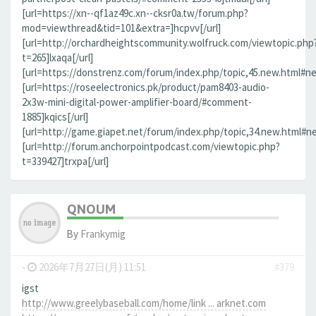
[url=https://xn--qf1az49c.xn--cksr0a.tw/forum.php?
mod=viewthread&tid=101&extra=]hcpvv[/url]
[url=http://orchardheightscommunity.wolfruck.com/viewtopic.php
t=265]lxaqa[/url]
[url=https://donstrenz.com/forum/index.php/topic,45.new.html#new
[url=https://roseelectronics.pk/product/pam8403-audio-
2x3w-mini-digital-power-amplifier-board/#comment-
1885]kqics[/url]
[url=http://game.giapet.net/forum/index.php/topic,34.new.html#n
[url=http://forum.anchorpointpodcast.com/viewtopic.php?
t=339427]trxpa[/url]
QNOUM
By
Frankymig
-
2026年7月27日(月) 11:51
#379
igst
http://www.greelybaseball.com/home/link ... arknet.com