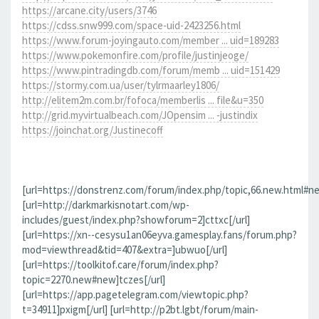
https://arcane.city/users/3746
https://cdss.snw999.com/space-uid-2423256.html
https://www.forum-joyingauto.com/member ... uid=189283
https://www.pokemonfire.com/profile/justinjeoge/
https://www.pintradingdb.com/forum/memb ... uid=151429
https://stormy.com.ua/user/tylrmaarley1806/
http://elitem2m.com.br/fofoca/memberlis ... file&u=350
http://grid.myvirtualbeach.com/JOpensim ... -justindix
https://joinchat.org/Justinecoff
[url=https://donstrenz.com/forum/index.php/topic,66.new.html#ne
[url=http://darkmarkisnotart.com/wp-
includes/guest/index.php?showforum=2]cttxc[/url]
[url=https://xn--cesysu1an06eyva.gamesplay.fans/forum.php?
mod=viewthread&tid=407&extra=]ubwuo[/url]
[url=https://toolkitof.care/forum/index.php?
topic=2270.new#new]tczes[/url]
[url=https://app.pagetelegram.com/viewtopic.php?
t=34911]pxigm[/url] [url=http://p2bt.lgbt/forum/main-