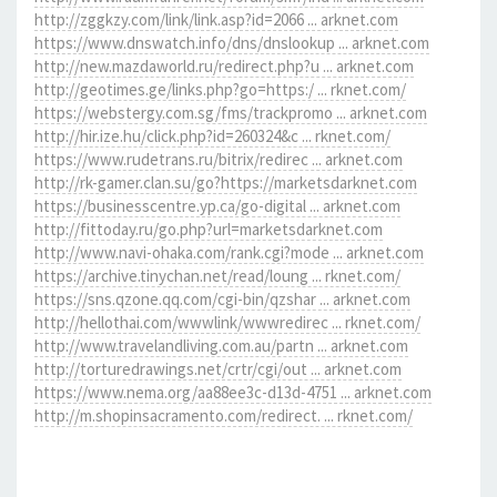
http://zggkzy.com/link/link.asp?id=2066 ... arknet.com
https://www.dnswatch.info/dns/dnslookup ... arknet.com
http://new.mazdaworld.ru/redirect.php?u ... arknet.com
http://geotimes.ge/links.php?go=https:/ ... rknet.com/
https://webstergy.com.sg/fms/trackpromo ... arknet.com
http://hir.ize.hu/click.php?id=260324&c ... rknet.com/
https://www.rudetrans.ru/bitrix/redirec ... arknet.com
http://rk-gamer.clan.su/go?https://marketsdarknet.com
https://businesscentre.yp.ca/go-digital ... arknet.com
http://fittoday.ru/go.php?url=marketsdarknet.com
http://www.navi-ohaka.com/rank.cgi?mode ... arknet.com
https://archive.tinychan.net/read/loung ... rknet.com/
https://sns.qzone.qq.com/cgi-bin/qzshar ... arknet.com
http://hellothai.com/wwwlink/wwwredirec ... rknet.com/
http://www.travelandliving.com.au/partn ... arknet.com
http://torturedrawings.net/crtr/cgi/out ... arknet.com
https://www.nema.org/aa88ee3c-d13d-4751 ... arknet.com
http://m.shopinsacramento.com/redirect. ... rknet.com/