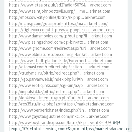
https://www.jetaa.org.uk/ad2?adid=5079& ... arknet.com
http://www.saintjohnpottsville.org/__me ... arknet.com
http://moscow-city.online/bitrix/rk.php ... arknet.com
http://ncmsjj.com/go.asp?url=https://ma ... rknet.com/
https://fighexxx.com/http-www-google-co ... arknet.com
http://www.dansmovies.com/tp/out.php?li ... arknet.com
http://ww.pissingschool.com/cgi-bin/atx ... arknet.com
http://www.ighome.com/redirect.aspx?url ... arknet.com
http://www.oldmaturetube.com/cgi-bin/at ... arknet.com
https://www.stadt-gladbeck.de/ExternerL ... arknet.com
http://otomasi.com/redirect.php?action= ... arknet.com
http://trudymai.ru/bitrix/redirect.php? ... arknet.com
https://go.parvanweb.ir/index.php?url=h ... arknet.com
http://www.erotiqlinks.com/cgi-bin/a2/o ... arknet.com
http://impulstd.kz/bitrix/redirect.php? ... arknet.com
http://lookinvestment.ru/go.php?url=htt ... arknet.com
http://res35.ru/links.php?go=https://marketsdarknet.com
https://www.berberich.net/index.php?lin ... arknet.com
http://www.gaystaugustine.com/linkclick ... arknet.com
http://www.buybrandexpo.com/bitrix/rk.p ... vent3=1+/+
[84]+
[expo_205]+totallicensing.com+&goto=https://marketsdarknet.co