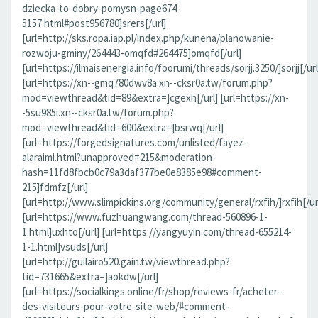
dziecka-to-dobry-pomysn-page674-
5157.html#post956780]srers[/url]
[url=http://sks.ropa.iap.pl/index.php/kunena/planowanie-
rozwoju-gminy/264443-omqfd#264475]omqfd[/url]
[url=https://ilmaisenergia.info/foorumi/threads/sorjj.3250/]sorjj[/url
[url=https://xn--gmq780dwv8a.xn--cksr0a.tw/forum.php?
mod=viewthread&tid=89&extra=]cgexh[/url] [url=https://xn-
-5su985i.xn--cksr0a.tw/forum.php?
mod=viewthread&tid=600&extra=]bsrwq[/url]
[url=https://forgedsignatures.com/unlisted/fayez-
alaraimi.html?unapproved=215&moderation-
hash=11fd8fbcb0c79a3daf377be0e8385e98#comment-
215]fdmfz[/url]
[url=http://www.slimpickins.org/community/general/rxfih/]rxfih[/ur
[url=https://www.fuzhuangwang.com/thread-560896-1-
1.html]uxhto[/url] [url=https://yangyuyin.com/thread-655214-
1-1.html]vsuds[/url]
[url=http://guilairo520.gain.tw/viewthread.php?
tid=731665&extra=]aokdw[/url]
[url=https://socialkings.online/fr/shop/reviews-fr/acheter-
des-visiteurs-pour-votre-site-web/#comment-