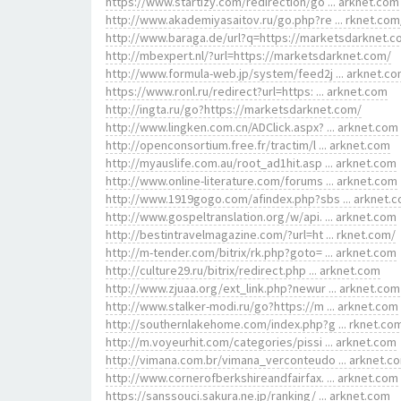
https://www.startizy.com/redirection/go ... arknet.com
http://www.akademiyasaitov.ru/go.php?re ... rknet.com
http://www.baraga.de/url?q=https://marketsdarknet.
http://mbexpert.nl/?url=https://marketsdarknet.com/
http://www.formula-web.jp/system/feed2j ... arknet.c
https://www.ronl.ru/redirect?url=https: ... arknet.com
http://ingta.ru/go?https://marketsdarknet.com/
http://www.lingken.com.cn/ADClick.aspx? ... arknet.com
http://openconsortium.free.fr/tractim/l ... arknet.com
http://myauslife.com.au/root_ad1hit.asp ... arknet.com
http://www.online-literature.com/forums ... arknet.com
http://www.1919gogo.com/afindex.php?sbs ... arknet.
http://www.gospeltranslation.org/w/api. ... arknet.com
http://bestintravelmagazine.com/?url=ht ... rknet.com/
http://m-tender.com/bitrix/rk.php?goto= ... arknet.com
http://culture29.ru/bitrix/redirect.php ... arknet.com
http://www.zjuaa.org/ext_link.php?newur ... arknet.com
http://www.stalker-modi.ru/go?https://m ... arknet.com
http://southernlakehome.com/index.php?g ... rknet.co
http://m.voyeurhit.com/categories/pissi ... arknet.com
http://vimana.com.br/vimana_verconteudo ... arknet.c
http://www.cornerofberkshireandfairfax. ... arknet.com
https://sanssouci.sakura.ne.jp/ranking/ ... arknet.com