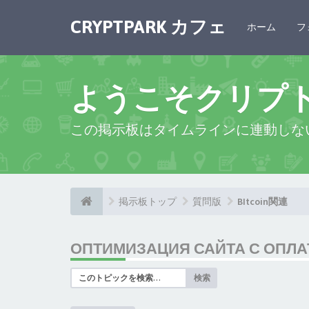
CRYPTPARK カフェ
ホーム
フ
ようこそクリプ
この掲示板はタイムラインに連動しな
掲示板トップ
質問版
BItcoin関連
ОПТИМИЗАЦИЯ САЙТА С ОПЛАТ
検索