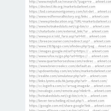
http://www.mejtoft.se/research/?page=re ... arknet.co
https://dnstest.l4x.org/marketsdarknet.com
https://bid.comasmontgomery.com/lot-det ... arknet.
http://www.redfernoralhistory.org/linkc ... arknet.com
https://www.ptieducation.org/?URL=marketsdarknet.
http://www.hotnakedsluts.net/cgi-bin/cr ... arknet.com
http://chaturbate.com/external_link/?ur ... arknet.com
http://www.psi.ir/old_farsi.asp?url=htt ... arknet.com
https://breezecourier.com/redirect.asp? ... arknet.com
http://www.1919gogo.com/afindex.php?pag ... rknet.c
https://images.google.ml/url?q=https:// ... arknet.com
http://www.rufox.ru/go.php?url=https:// ... arknet.com
http://www.quarterhorseshow.com/redirec ... arknet.c
https://www.briercreekcc.com/default.as ... arknet.co
http://updowntoday.com/en/sites/marketsdarknet.co
http://irealite.com/simulateur.php?url= ... arknet.com
http://links.lynms.edu.hk/jump.php?url= ... rknet.com/
http://cc.loginfra.com/cc?a=sug.image&r ... arknet.com
http://novalogic.com/remote.asp?nlink=h ... arknet.com
http://hotnakedsluts.net/cgi-bin/crtr/o ... arknet.com
http://liever-terschelling.nl/out.php?i ... arknet.com
https://google.com.mt/share.google?link ... arknet.com
http://www.all3porn.com/cgi-bin/at3/out ... rknet.com/