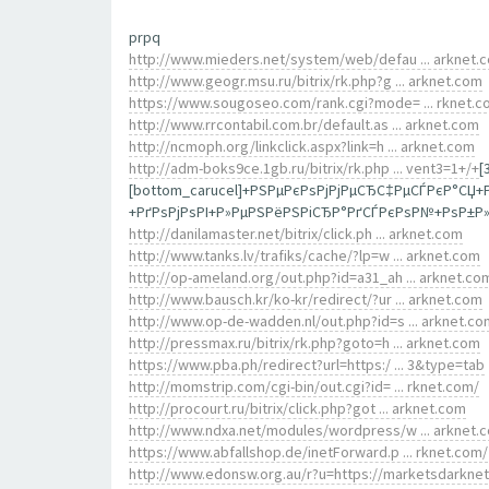
prpq
http://www.mieders.net/system/web/defau ... arknet.
http://www.geogr.msu.ru/bitrix/rk.php?g ... arknet.com
https://www.sougoseo.com/rank.cgi?mode= ... rknet.c
http://www.rrcontabil.com.br/default.as ... arknet.com
http://ncmoph.org/linkclick.aspx?link=h ... arknet.com
http://adm-boks9ce.1gb.ru/bitrix/rk.php ... vent3=1+/+
[
[bottom_carucel]+РЅРµРєРѕРјРјРµСЂС‡РµСЃРєР°СЏ
+РґРѕРјРѕРІ+Р»РµРЅРёРЅРіСЂР°РґСЃРєРѕР№+РѕР±Р»Р
http://danilamaster.net/bitrix/click.ph ... arknet.com
http://www.tanks.lv/trafiks/cache/?lp=w ... arknet.com
http://op-ameland.org/out.php?id=a31_ah ... arknet.co
http://www.bausch.kr/ko-kr/redirect/?ur ... arknet.com
http://www.op-de-wadden.nl/out.php?id=s ... arknet.co
http://pressmax.ru/bitrix/rk.php?goto=h ... arknet.com
https://www.pba.ph/redirect?url=https:/ ... 3&type=tab
http://momstrip.com/cgi-bin/out.cgi?id= ... rknet.com/
http://procourt.ru/bitrix/click.php?got ... arknet.com
http://www.ndxa.net/modules/wordpress/w ... arknet.
https://www.abfallshop.de/inetForward.p ... rknet.com/
http://www.edonsw.org.au/r?u=https://marketsdarkne