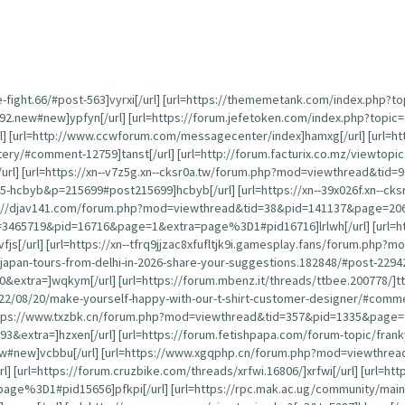
e-fight.66/#post-563]vyrxi[/url] [url=https://thememetank.com/index.php?t
792.new#new]ypfyn[/url] [url=https://forum.jefetoken.com/index.php?topi
] [url=http://www.ccwforum.com/messagecenter/index]hamxg[/url] [url=htt
ery/#comment-12759]tanst[/url] [url=http://forum.facturix.co.mz/viewtopi
/url] [url=https://xn--v7z5g.xn--cksr0a.tw/forum.php?mod=viewthread&tid=9
-hcbyb&p=215699#post215699]hcbyb[/url] [url=https://xn--39x026f.xn--cks
ps://djav141.com/forum.php?mod=viewthread&tid=38&pid=141137&page=20
3465719&pid=16716&page=1&extra=page%3D1#pid16716]lrlwh[/url] [url=http
[/url] [url=https://xn--tfrq9jjzac8xfufltjk9i.gamesplay.fans/forum.php?m
g-japan-tours-from-delhi-in-2026-share-your-suggestions.182848/#post-22942
0&extra=]wqkym[/url] [url=https://forum.mbenz.it/threads/ttbee.200778/]tt
22/08/20/make-yourself-happy-with-our-t-shirt-customer-designer/#comme
https://www.txzbk.cn/forum.php?mod=viewthread&tid=357&pid=1335&page=1&
&extra=]hzxen[/url] [url=https://forum.fetishpapa.com/forum-topic/fran
ew#new]vcbbu[/url] [url=https://www.xgqphp.cn/forum.php?mod=viewthread
rl] [url=https://forum.cruzbike.com/threads/xrfwi.16806/]xrfwi[/url] [url=ht
D1#pid15656]pfkpi[/url] [url=https://rpc.mak.ac.ug/community/main-forum/