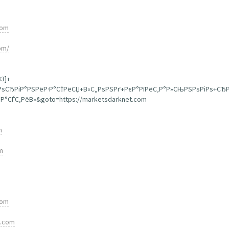
com
om/
33]+
+РѕСЂРіР°РЅРёР·Р°С†РёСЏ+В«С„РѕРЅРґ+РєР°РїРёС‚Р°Р»СЊРЅРѕРіРѕ+СЂ
°СЃС‚РёВ»&goto=https://marketsdarknet.com
m
m
com
t.com