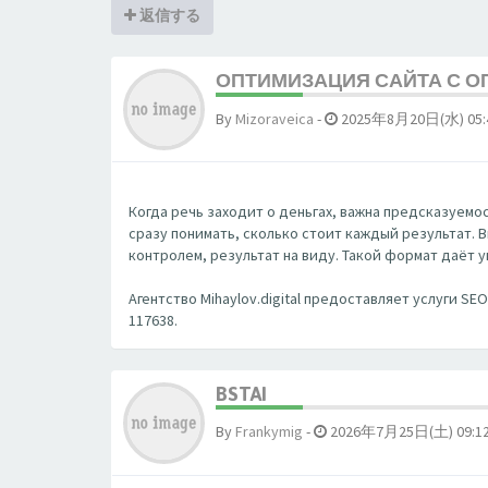
返信する
ОПТИМИЗАЦИЯ САЙТА С ОП
By
Mizoraveica
-
2025年8月20日(水) 05:
Когда речь заходит о деньгах, важна предсказуемость
сразу понимать, сколько стоит каждый результат. 
контролем, результат на виду. Такой формат даёт 
Агентство Mihaylov.digital предоставляет услуги S
117638.
BSTAI
By
Frankymig
-
2026年7月25日(土) 09:1