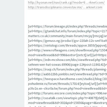
http://kyonan.net/navi/rank.cgi?mode=li ... rknet.com/
http://transdisciplinario.cinvestav.mx/ ... arknet.com
[url=https://forum.lineage.pl/index.php?threads/newbi
[url=https://gtamilchat.info/forum/index.php?topic=21
matters.co.uk/community/main-forum/rmcjq/]rmcjq[/url
[url=https://genuss.ng/product/gsr-220ah-12v-smf-batt
[url=https://vintologi.com/threads/xppve.3859/]xppve[
[url=http://www.roflwagens.com/showthread.php?15045
mod=viewthread&tid=998&extra=]zetct[/url] [url=htt
[url=https://edn-mcshow.com/bbs/viewthread.php?tid=
sehnen-wer-hat-sowas.69906/page-12#post-1186141]vvfjs
[url=https://iraqi.ch/forum/index.php?threads/plannin
[url=http://aabb22bb.joinbbs.net/viewthread.php?tid=9
[url=https://teespace.harutheme.com/studio2/blog/20
pohudenie.ru/forum/threads/17014/]eylsw[/url] [url=
p3tv2o.xn--cksr0a.tw/forum.php?mod=viewthread&tid=93
[url=http://forums.encore.com/index.php?topic=996.n
[url=http://cusatalk.com/viewtopic.php?t=40879]zlxlt[/u
mod=viewthread&tid=302&pid=15656&page=4&extra=page%3