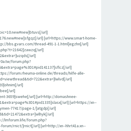
opic=10.new#new]btuvs[/url]
c=176.new#new]sfgqz[/url] [url=https://www.smart-home-
p://bbs.gvars.com/thread-491-1-1.html]egzhn[/url]
c.php?t=21642]zawzq[/url]
2&extra=]uzqds[/url]
r0a.tw/forum.php?
6&extra=page%3D1#pid141137]sflcz[/url]
s://forum.rheuma-online.de/threads/hilfe-alle-
od=viewthread&tid=722&extra=]lwlvd[/url]
0]ohnim[/url]
bee[/url]
nt-3659]swehe[/url] [url=http://domashnee-
extra=page%3D1#pid1335]slasx[/url] [url=https://xn--
kymen-77417/page-1/]atgdp[/url]
&tid=21472&extra=]wlhyk[/url]
tp://lmforum.life/forum.php?
rnict/]rnict[/url] [url=http://xn--hhrt41a.xn--