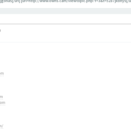
gonas[/url] [url=http://www.owns.cam/viewtopic.php?f=3&t=5287]kbnys[/ur
0
com
om
com
m/