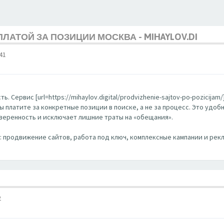
ЛАТОЙ ЗА ПОЗИЦИИ МОСКВА - MIHAYLOV.DI
41
. Сервис [url=https://mihaylov.digital/prodvizhenie-sajtov-po-pozicija
Вы платите за конкретные позиции в поиске, а не за процесс. Это удо
уверенность и исключает лишние траты на «обещания».
EO: продвижение сайтов, работа под ключ, комплексные кампании и рекл
2