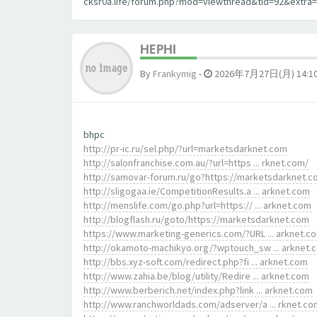
cksr0a.life/forum.php?mod=viewthread&tid=92&extra=]
HEPHI
By
Frankymig
-
2026年7月27日(月) 14:1
bhpc
http://pr-ic.ru/sel.php/?url=marketsdarknet.com
http://salonfranchise.com.au/?url=https ... rknet.com/
http://samovar-forum.ru/go?https://marketsdarknet.
http://sligogaa.ie/CompetitionResults.a ... arknet.com
http://menslife.com/go.php?url=https:// ... arknet.com
http://blogflash.ru/goto/https://marketsdarknet.com
https://www.marketing-generics.com/?URL ... arknet.c
http://okamoto-machikyo.org/?wptouch_sw ... arknet.
http://bbs.xyz-soft.com/redirect.php?fi ... arknet.com
http://www.zahia.be/blog/utility/Redire ... arknet.com
http://www.berberich.net/index.php?link ... arknet.com
http://www.ranchworldads.com/adserver/a ... rknet.co