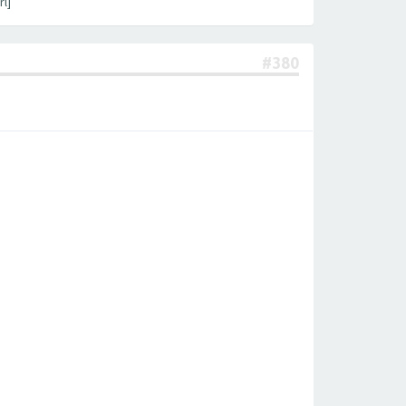
l]
#380