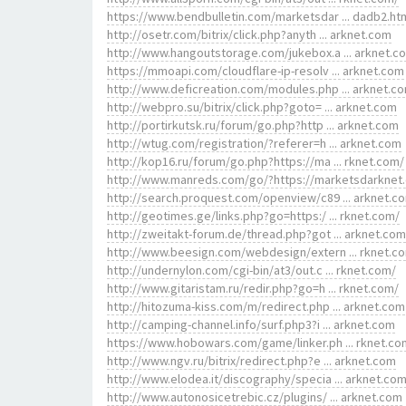
https://www.bendbulletin.com/marketsdar ... dadb2.ht
http://osetr.com/bitrix/click.php?anyth ... arknet.com
http://www.hangoutstorage.com/jukebox.a ... arknet.c
https://mmoapi.com/cloudflare-ip-resolv ... arknet.com
http://www.deficreation.com/modules.php ... arknet.c
http://webpro.su/bitrix/click.php?goto= ... arknet.com
http://portirkutsk.ru/forum/go.php?http ... arknet.com
http://wtug.com/registration/?referer=h ... arknet.com
http://kop16.ru/forum/go.php?https://ma ... rknet.com/
http://www.manreds.com/go/?https://marketsdarknet
http://search.proquest.com/openview/c89 ... arknet.c
http://geotimes.ge/links.php?go=https:/ ... rknet.com/
http://zweitakt-forum.de/thread.php?got ... arknet.com
http://www.beesign.com/webdesign/extern ... rknet.c
http://undernylon.com/cgi-bin/at3/out.c ... rknet.com/
http://www.gitaristam.ru/redir.php?go=h ... rknet.com/
http://hitozuma-kiss.com/m/redirect.php ... arknet.com
http://camping-channel.info/surf.php3?i ... arknet.com
https://www.hobowars.com/game/linker.ph ... rknet.co
http://www.ngv.ru/bitrix/redirect.php?e ... arknet.com
http://www.elodea.it/discography/specia ... arknet.co
http://www.autonosicetrebic.cz/plugins/ ... arknet.com