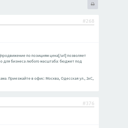
#268
m/]продвижение по позициям цена[/url] позволяет
бно для бизнеса любого масштаба: бюджет под
ама. Приезжайте в офис: Москва, Одесская ул., 2кС,
#376