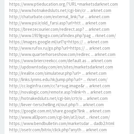
https://www.ptieducation.org/?URL=marketsdarknet.com
http://www.hotnakedsluts.net/cgi-bin/cr ... arknet.com
http://chaturbate.com/external_link/?ur ... arknet.com
http://www.psi.ir/old_farsi.asp?url=htt ... arknet.com
https://breezecourier.com/redirect.asp? ... arknet.com
http://www.1919gogo.com/afindex.php?pag ... rknet.com/
https://images.google.ml/url?q=https:// ... arknet.com
http://www.rufox.ru/go.php?url=https:// ... arknet.com
http://www.quarterhorseshow.com/redirec ... arknet.com
https://www.briercreekcc.com/default.as ... arknet.com
http://updowntoday.com/en/sites/marketsdarknet.com
http://irealite.com/simulateur.php?url= ... arknet.com
http://links.lynms.edu.hk/jump.php?url= ... rknet.com/
http://cc.loginfra.com/cc?a=sug.image&r ... arknet.com
http://novalogic.com/remote.asp?nlink=h ... arknet.com
http://hotnakedsluts.net/cgi-bin/crtr/o ... arknet.com
http://liever-terschelling.nl/out.php?i ... arknet.com
https://google.com.mt/share.google?link ... arknet.com
http://www.all3porn.com/cgi-bin/at3/out ... rknet.com/
https://www.bendbulletin.com/marketsdar ... dadb2.html
http://osetr.com/bitrix/click.php?anyth ... arknet.com