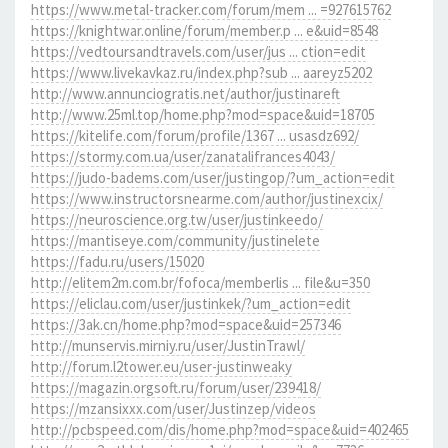
https://www.metal-tracker.com/forum/mem ... =927615762
https://knightwar.online/forum/member.p ... e&uid=8548
https://vedtoursandtravels.com/user/jus ... ction=edit
https://www.livekavkaz.ru/index.php?sub ... aareyz5202
http://www.annunciogratis.net/author/justinareft
http://www.25ml.top/home.php?mod=space&uid=18705
https://kitelife.com/forum/profile/1367 ... usasdz692/
https://stormy.com.ua/user/zanatalifrances4043/
https://judo-badems.com/user/justingop/?um_action=edit
https://www.instructorsnearme.com/author/justinexcix/
https://neuroscience.org.tw/user/justinkeedo/
https://mantiseye.com/community/justinelete
https://fadu.ru/users/15020
http://elitem2m.com.br/fofoca/memberlis ... file&u=350
https://eliclau.com/user/justinkek/?um_action=edit
https://3ak.cn/home.php?mod=space&uid=257346
http://munservis.mirniy.ru/user/JustinTrawl/
http://forum.l2tower.eu/user-justinweaky
https://magazin.orgsoft.ru/forum/user/239418/
https://mzansixxx.com/user/Justinzep/videos
http://pcbspeed.com/dis/home.php?mod=space&uid=402465