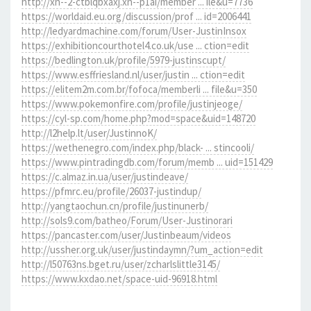
http://xn--2-ctblqbxaxj.xn--p1ai/member ... ile&u=7736
https://worldaid.eu.org/discussion/prof ... id=2006441
http://ledyardmachine.com/forum/User-JustinInsox
https://exhibitioncourthotel4.co.uk/use ... ction=edit
https://bedlington.uk/profile/5979-justinscupt/
https://www.esffriesland.nl/user/justin ... ction=edit
https://elitem2m.com.br/fofoca/memberli ... file&u=350
https://www.pokemonfire.com/profile/justinjeoge/
https://cyl-sp.com/home.php?mod=space&uid=148720
http://l2help.lt/user/JustinnoK/
https://wethenegro.com/index.php/black- ... stincooli/
https://www.pintradingdb.com/forum/memb ... uid=151429
https://c.almaz.in.ua/user/justindeave/
https://pfmrc.eu/profile/26037-justindup/
http://yangtaochun.cn/profile/justinunerb/
http://sols9.com/batheo/Forum/User-Justinorari
https://pancaster.com/user/Justinbeaum/videos
http://ussher.org.uk/user/justindaymn/?um_action=edit
http://l50763ns.bget.ru/user/zcharlslittle3145/
https://www.kxdao.net/space-uid-96918.html