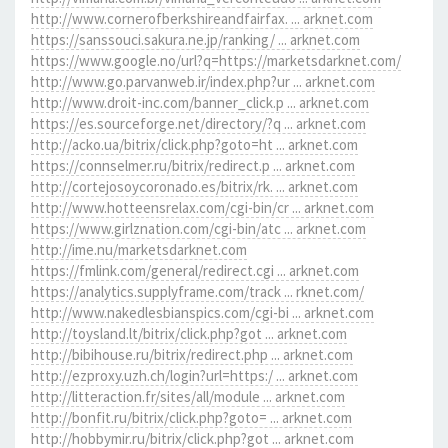
http://www.cornerofberkshireandfairfax. ... arknet.com
https://sanssouci.sakura.ne.jp/ranking/ ... arknet.com
https://www.google.no/url?q=https://marketsdarknet.com/
http://www.go.parvanweb.ir/index.php?ur ... arknet.com
http://www.droit-inc.com/banner_click.p ... arknet.com
https://es.sourceforge.net/directory/?q ... arknet.com
http://acko.ua/bitrix/click.php?goto=ht ... arknet.com
https://connselmer.ru/bitrix/redirect.p ... arknet.com
http://cortejosoycoronado.es/bitrix/rk. ... arknet.com
http://www.hotteensrelax.com/cgi-bin/cr ... arknet.com
https://www.girlznation.com/cgi-bin/atc ... arknet.com
http://ime.nu/marketsdarknet.com
https://fmlink.com/general/redirect.cgi ... arknet.com
https://analytics.supplyframe.com/track ... rknet.com/
http://www.nakedlesbianspics.com/cgi-bi ... arknet.com
http://toysland.lt/bitrix/click.php?got ... arknet.com
http://bibihouse.ru/bitrix/redirect.php ... arknet.com
http://ezproxy.uzh.ch/login?url=https:/ ... arknet.com
http://litteraction.fr/sites/all/module ... arknet.com
http://bonfit.ru/bitrix/click.php?goto= ... arknet.com
http://hobbymir.ru/bitrix/click.php?got ... arknet.com