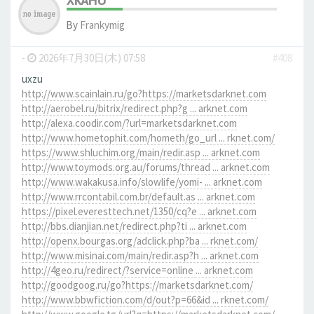
XKAHU
By
Frankymig
-
2026年7月30日(木) 07:58
#408
uxzu
http://www.scainlain.ru/go?https://marketsdarknet.com
http://aerobel.ru/bitrix/redirect.php?g ... arknet.com
http://alexa.coodir.com/?url=marketsdarknet.com
http://www.hometophit.com/hometh/go_url ... rknet.com/
https://www.shluchim.org/main/redir.asp ... arknet.com
http://www.toymods.org.au/forums/thread ... arknet.com
http://www.wakakusa.info/slowlife/yomi- ... arknet.com
http://www.rrcontabil.com.br/default.as ... arknet.com
https://pixel.everesttech.net/1350/cq?e ... arknet.com
http://bbs.dianjian.net/redirect.php?ti ... arknet.com
http://openx.bourgas.org/adclick.php?ba ... rknet.com/
http://www.misinai.com/main/redir.asp?h ... arknet.com
http://4geo.ru/redirect/?service=online ... arknet.com
http://goodgoog.ru/go?https://marketsdarknet.com/
http://www.bbwfiction.com/d/out?p=66&id ... rknet.com/