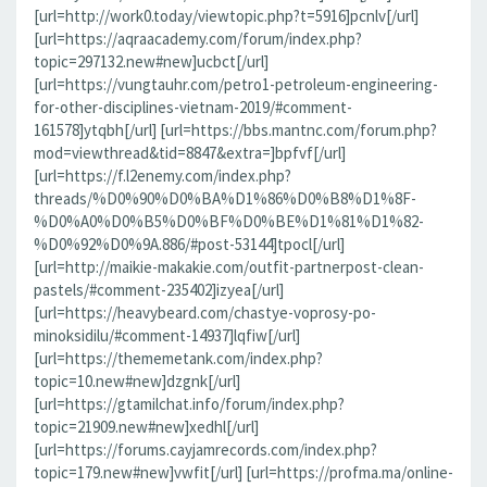
[url=http://work0.today/viewtopic.php?t=5916]pcnlv[/url]
[url=https://aqraacademy.com/forum/index.php?
topic=297132.new#new]ucbct[/url]
[url=https://vungtauhr.com/petro1-petroleum-engineering-
for-other-disciplines-vietnam-2019/#comment-
161578]ytqbh[/url] [url=https://bbs.mantnc.com/forum.php?
mod=viewthread&tid=8847&extra=]bpfvf[/url]
[url=https://f.l2enemy.com/index.php?
threads/%D0%90%D0%BA%D1%86%D0%B8%D1%8F-
%D0%A0%D0%B5%D0%BF%D0%BE%D1%81%D1%82-
%D0%92%D0%9A.886/#post-53144]tpocl[/url]
[url=http://maikie-makakie.com/outfit-partnerpost-clean-
pastels/#comment-235402]izyea[/url]
[url=https://heavybeard.com/chastye-voprosy-po-
minoksidilu/#comment-14937]lqfiw[/url]
[url=https://thememetank.com/index.php?
topic=10.new#new]dzgnk[/url]
[url=https://gtamilchat.info/forum/index.php?
topic=21909.new#new]xedhl[/url]
[url=https://forums.cayjamrecords.com/index.php?
topic=179.new#new]vwfit[/url] [url=https://profma.ma/online-