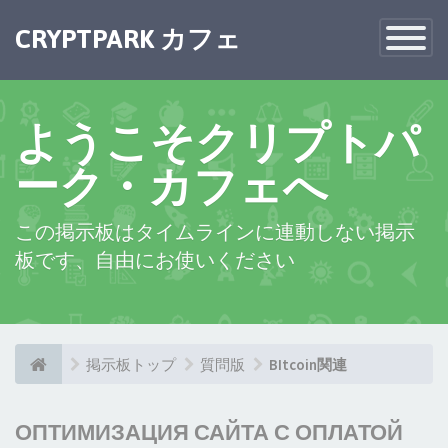
CRYPTPARK カフェ
Toggle
Navigatio
ようこそクリプトパ
ーク・カフェへ
この掲示板はタイムラインに連動しない掲示
板です、自由にお使いください
掲示板トップ
質問版
BItcoin関連
ОПТИМИЗАЦИЯ САЙТА С ОПЛАТОЙ