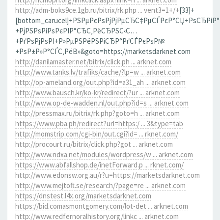
http://adm-boks9ce.1gb.ru/bitrix/rk.php ... vent3=1+/+
[33]+
[bottom_carucel]+РЅРµРєРѕРјРјРµСЂС‡РµСЃРєР°СЏ+РѕСЂРіР
+РјРЅРѕРіРѕРєРІР°СЂС‚РёСЂРЅС‹С…
+РґРѕРјРѕРІ+Р»РµРЅРёРЅРіСЂР°РґСЃРєРѕР№
+РѕР±Р»Р°СЃС‚РёВ»&goto=https://marketsdarknet.com
http://danilamaster.net/bitrix/click.ph ... arknet.com
http://www.tanks.lv/trafiks/cache/?lp=w ... arknet.com
http://op-ameland.org/out.php?id=a31_ah ... arknet.com
http://www.bausch.kr/ko-kr/redirect/?ur ... arknet.com
http://www.op-de-wadden.nl/out.php?id=s ... arknet.com
http://pressmax.ru/bitrix/rk.php?goto=h ... arknet.com
https://www.pba.ph/redirect?url=https:/ ... 3&type=tab
http://momstrip.com/cgi-bin/out.cgi?id= ... rknet.com/
http://procourt.ru/bitrix/click.php?got ... arknet.com
http://www.ndxa.net/modules/wordpress/w ... arknet.com
https://www.abfallshop.de/inetForward.p ... rknet.com/
http://www.edonsw.org.au/r?u=https://marketsdarknet.com
http://www.mejtoft.se/research/?page=re ... arknet.com
https://dnstest.l4x.org/marketsdarknet.com
https://bid.comasmontgomery.com/lot-det ... arknet.com
http://www.redfernoralhistory.org/linkc ... arknet.com