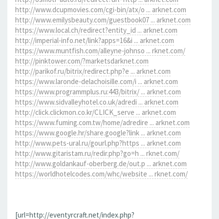
http://www.dcupmovies.com/cgi-bin/atx/o ... arknet.com
http://www.emilysbeauty.com/guestbook07 ... arknet.com
https://www.local.ch/redirect?entity_id ... arknet.com
http://imperial-info.net/link?apps=16&i ... arknet.com
https://www.muntfish.com/alleyne-johnso ... rknet.com/
http://pinktower.com/?marketsdarknet.com
http://parikof.ru/bitrix/redirect.php?e ... arknet.com
https://www.laronde-delachoisille.com/i ... arknet.com
https://www.programmplus.ru:443/bitrix/ ... arknet.com
https://www.sidvalleyhotel.co.uk/adredi ... arknet.com
http://click.clickmon.co.kr/CLICK_serve ... arknet.com
https://www.fuming.com.tw/home/adredire ... arknet.com
https://www.google.hr/share.google?link ... arknet.com
http://www.pets-ural.ru/gourl.php?https ... arknet.com
http://www.gitaristam.ru/redir.php?go=h ... rknet.com/
http://www.goldankauf-oberberg.de/out.p ... arknet.com
https://worldhotelcodes.com/whc/website ... rknet.com/
[url=http://eventyrcraft.net/index.php?