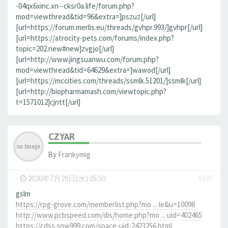
-04qx6xinc.xn--cksr0a.life/forum.php?
mod=viewthread&tid=96&extra=]pszuz[/url]
[url=https://forum.merlis.eu/threads/gvhpr.993/]gvhpr[/url]
[url=https://atrocity-pets.com/forums/index.php?
topic=202.new#new]zvgjo[/url]
[url=http://www.jingsuanwu.com/forum.php?
mod=viewthread&tid=64629&extra=]wawod[/url]
[url=https://mccities.com/threads/ssmlk.51201/]ssmlk[/url]
[url=http://biopharmamash.com/viewtopic.php?
t=1571012]cjntt[/url]
CZYAR
By
Frankymig
-
2026年7月29日(水) 05:50
#397
gslm
https://rpg-grove.com/memberlist.php?mo ... le&u=10098
http://www.pcbspeed.com/dis/home.php?mo ... uid=402465
https://cdss.snw999.com/space-uid-2423256.html