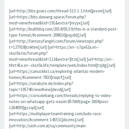
[url=http://bbs.gvars.com/thread-513-1-1.html]jxsvm[/url]
[url=https://bbs.dawang.space/forum.php?
mod=viewthread&tid=191&extra=]nryyx[/url]
[url=http://builtbbq.com/2014/05/19/this-is-a-standard-post-
type-format/#comment-208616]pqydd[/url]
[url=http://fantasyfangirl.com/forum/viewtopic.php?
t=127918]cnkhm[/url] [url=https://xn--s7qx62a.xn--
cksr0a.tw/forum.php?
mod=viewthread&tid=113&extra=]ltzii[/url] [url=http://xn--
hhrt41a.xn--cksr0a.life/template/web/index.html]tzjdg[/url]
[url=https://canucklist.ca/exploring-atlantas-modern-
homes/#comment-7833]twprf[/url]
[url=https://serabyte.de/index.php?
topic=195740.new#new]devdj[/url]
[url=https://consolebang.com/threads/replying-to-video-
notes-on-whatsapp-gets-easier.857669/page-383#post-
1264093]gszqd[/url]
[url=https://multiplayerteamtraining.com/ludo-race-
innovation/#comment-145531]dozms[/url]
[url=http://uish.com.al/sq/community/main-