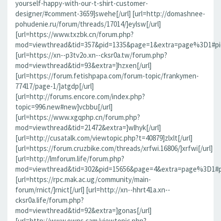
yourself-happy-with-our-t-shirt-customer-
designer/#comment-3659]swehe[/url] [url=http://domashnee-
pohudenie.ru/forum/threads/17014/]eylsw[/url]
[url=https://www.txzbk.cn/forum.php?
mod=viewthread&tid=357&pid=1335&page=1&extra=page%3D1#pid1
[url=https://xn--p3tv2o.xn--cksr0a.tw/forum.php?
mod=viewthread&tid=93&extra=]hzxen[/url]
[url=https://forum.fetishpapa.com/forum-topic/frankymen-
77417/page-1/]atgdp[/url]
[url=http://forums.encore.com/index.php?
topic=996.new#new]vcbbu[/url]
[url=https://www.xgqphp.cn/forum.php?
mod=viewthread&tid=21472&extra=]wlhyk[/url]
[url=http://cusatalk.com/viewtopic.php?t=40879]zlxlt[/url]
[url=https://forum.cruzbike.com/threads/xrfwi.16806/]xrfwi[/url]
[url=http://lmforum.life/forum.php?
mod=viewthread&tid=302&pid=15656&page=4&extra=page%3D1#pid
[url=https://rpc.mak.ac.ug/community/main-
forum/rnict/]rnict[/url] [url=http://xn--hhrt41a.xn--
cksr0a.life/forum.php?
mod=viewthread&tid=92&extra=]gonas[/url]
[url=http://www.owns.cam/viewtopic.php?