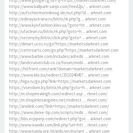
http://www.google.tg/url?q=https://marketsdarknet.com/
https://www.ballpark-sanjo.com/feed2js/ ... arknet.com
http://aufschiermonnikoog.de/out.php?id ... arknet.com
http://edinayastrana.ru/bitrix/rk.php?g ... arknet.com
http://www.kyivfashion.kiev.ua/?goto=ht ... arknet.com
http://ufaclean.ru/bitrix/rk.php?goto=h ... arknet.com
http://sezony.by/bitrix/click.php?goto= ... arknet.com
http://dimart.ucoz.ru/go?https://marketsdarknet.com
http://centroarts.com/go.php?https://marketsdarknet.com
http://www.barbie.com/includes/adredir. ... arknet.com
http://landcruiserclub.co.za/forum/mobi ... arknet.com
https://hitfront.com/rank?domain=marketsdarknet.com
https://www.klix.ba/redirect/251024045? ... arknet.com
http://higa.ru/go.php?link=https://marketsdarknet.com
https://vsevdom.by/bitrix/rk.php?goto=h ... arknet.com
http://m.shopinraleigh.com/redirect.asp ... rknet.com/
http://m.shopinlosangeles.net/redirect. ... rknet.com/
http://anolink.com/?link=https://marketsdarknet.com/
https://www.deixe-tip.com/scripts/redir ... rknet.com/
http://bbs.ecpperp.com/redirect.php?got ... arknet.com
http://www.ixawiki.com/link.php?url=htt ... rknet.com/
http://www.tumia.org/nl/gids/en/instant ... arknet.com