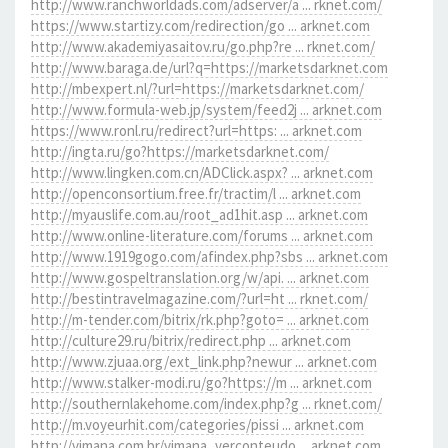
http://www.ranchworldads.com/adserver/a ... rknet.com/
https://www.startizy.com/redirection/go ... arknet.com
http://www.akademiyasaitov.ru/go.php?re ... rknet.com/
http://www.baraga.de/url?q=https://marketsdarknet.com
http://mbexpert.nl/?url=https://marketsdarknet.com/
http://www.formula-web.jp/system/feed2j ... arknet.com
https://www.ronl.ru/redirect?url=https: ... arknet.com
http://ingta.ru/go?https://marketsdarknet.com/
http://www.lingken.com.cn/ADClick.aspx? ... arknet.com
http://openconsortium.free.fr/tractim/l ... arknet.com
http://myauslife.com.au/root_ad1hit.asp ... arknet.com
http://www.online-literature.com/forums ... arknet.com
http://www.1919gogo.com/afindex.php?sbs ... arknet.com
http://www.gospeltranslation.org/w/api. ... arknet.com
http://bestintravelmagazine.com/?url=ht ... rknet.com/
http://m-tender.com/bitrix/rk.php?goto= ... arknet.com
http://culture29.ru/bitrix/redirect.php ... arknet.com
http://www.zjuaa.org/ext_link.php?newur ... arknet.com
http://www.stalker-modi.ru/go?https://m ... arknet.com
http://southernlakehome.com/index.php?g ... rknet.com/
http://m.voyeurhit.com/categories/pissi ... arknet.com
http://vimana.com.br/vimana_verconteudo ... arknet.com