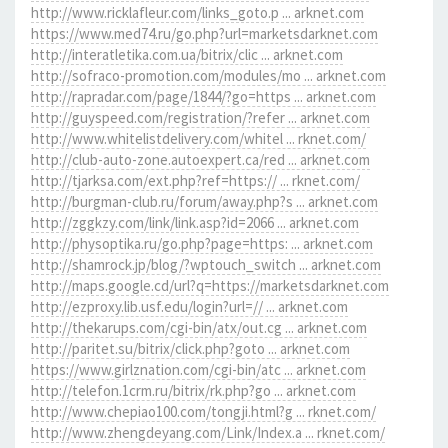
http://www.ricklafleur.com/links_goto.p ... arknet.com
https://www.med74.ru/go.php?url=marketsdarknet.com
http://interatletika.com.ua/bitrix/clic ... arknet.com
http://sofraco-promotion.com/modules/mo ... arknet.com
http://rapradar.com/page/1844/?go=https ... arknet.com
http://guyspeed.com/registration/?refer ... arknet.com
http://www.whitelistdelivery.com/whitel ... rknet.com/
http://club-auto-zone.autoexpert.ca/red ... arknet.com
http://tjarksa.com/ext.php?ref=https:// ... rknet.com/
http://burgman-club.ru/forum/away.php?s ... arknet.com
http://zggkzy.com/link/link.asp?id=2066 ... arknet.com
http://physoptika.ru/go.php?page=https: ... arknet.com
http://shamrock.jp/blog/?wptouch_switch ... arknet.com
http://maps.google.cd/url?q=https://marketsdarknet.com
http://ezproxy.lib.usf.edu/login?url=// ... arknet.com
http://thekarups.com/cgi-bin/atx/out.cg ... arknet.com
http://paritet.su/bitrix/click.php?goto ... arknet.com
https://www.girlznation.com/cgi-bin/atc ... arknet.com
http://telefon.1crm.ru/bitrix/rk.php?go ... arknet.com
http://www.chepiao100.com/tongji.html?g ... rknet.com/
http://www.zhengdeyang.com/Link/Index.a ... rknet.com/