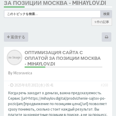
ЗА ПОЗИЦИИ МОСКВА - MIHAYLOV.DI
検索
9 件の記事
返信する
ОПТИМИЗАЦИЯ САЙТА С
ОПЛАТОЙ ЗА ПОЗИЦИИ МОСКВА
- MIHAYLOV.DI
By
Mizoraveica
-
2025年8月20日(水) 05:41
#268
Когда речь заходит о деньгах, важна предсказуемость.
Сервис [url=https://mihaylov.digital/prodvizhenie-sajtov-po-
pozicijam/]продвижение по позициям цена[/url] позволяет
сразу понимать, сколько стоит каждый результат. Вы
платите за конкретные позиции в поиске, а не за процесс.