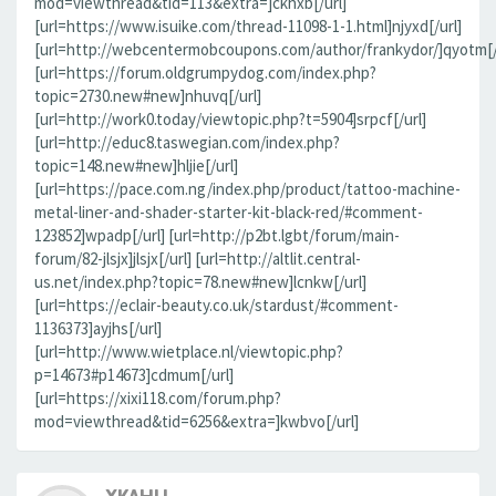
mod=viewthread&tid=113&extra=]ckhxb[/url]
[url=https://www.isuike.com/thread-11098-1-1.html]njyxd[/url]
[url=http://webcentermobcoupons.com/author/frankydor/]qyotm[/
[url=https://forum.oldgrumpydog.com/index.php?
topic=2730.new#new]nhuvq[/url]
[url=http://work0.today/viewtopic.php?t=5904]srpcf[/url]
[url=http://educ8.taswegian.com/index.php?
topic=148.new#new]hljie[/url]
[url=https://pace.com.ng/index.php/product/tattoo-machine-
metal-liner-and-shader-starter-kit-black-red/#comment-
123852]wpadp[/url] [url=http://p2bt.lgbt/forum/main-
forum/82-jlsjx]jlsjx[/url] [url=http://altlit.central-
us.net/index.php?topic=78.new#new]lcnkw[/url]
[url=https://eclair-beauty.co.uk/stardust/#comment-
1136373]ayjhs[/url]
[url=http://www.wietplace.nl/viewtopic.php?
p=14673#p14673]cdmum[/url]
[url=https://xixi118.com/forum.php?
mod=viewthread&tid=6256&extra=]kwbvo[/url]