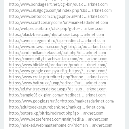
http://www.bondageart.net/cgi-bin/out.c ... arknet.com
http://www.1919gogo.com/afindex.php?sbs ... arknet.com
http://www.lontor.com.cn/go.php?url=htt ... arknet.com
http://www.scottconary.com/?url=marketsdarknet.com
http://webpro.su/bitrix/click.php?goto= ... arknet.com
https://black-bear.com/nl/stats/set.asp ... arknet.com
http://suvenir.segment.ru/?api=redirect ... arknet.com
http://www.notawoman.com/cgi-bin/atx/ou ... rknet.com/
http://aandehollandsekust.nl/out.php?id ... arknet.com
https://community.hitachivantara.com/ex ... arknet.com
https://www.blickle.nl/producten/produc ... rknet.com/
http://www.google.com.py/url?q=https:// ... rknet.com/
https://www.creta.gr/redirect.php?banne ... arknet.com
https://www.haitou.cc/jump/redirect?url ... arknet.com
http://ad.dyntracker.de/set.aspx?dt_sub ... arknet.com
http://sample05.dx-plan.com/m/redirect. ... arknet.com
https://www.google.rs/url?q=https://marketsdarknet.com/
http://adultseeker.purebank.net/rank.cg ... rknet.com/
http://ostore.kg/bitrix/redirect.php?go ... arknet.com
http://www.betsefernet.com/main/redir.a ... arknet.com
http://indexed.webmasterhome.cn/?domain ... arknet.com