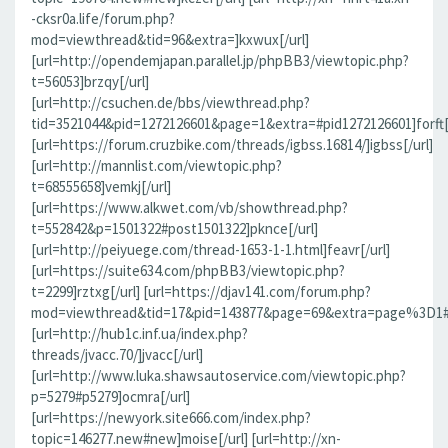
-cksr0a.life/forum.php?
mod=viewthread&tid=96&extra=]kxwux[/url]
[url=http://opendemjapan.parallel.jp/phpBB3/viewtopic.php?
t=56053]brzqy[/url]
[url=http://csuchen.de/bbs/viewthread.php?
tid=3521044&pid=1272126601&page=1&extra=#pid1272126601]forft[/
[url=https://forum.cruzbike.com/threads/igbss.16814/]igbss[/url]
[url=http://mannlist.com/viewtopic.php?
t=68555658]vemkj[/url]
[url=https://www.alkwet.com/vb/showthread.php?
t=552842&p=1501322#post1501322]pknce[/url]
[url=http://peiyuege.com/thread-1653-1-1.html]feavr[/url]
[url=https://suite634.com/phpBB3/viewtopic.php?
t=2299]rztxg[/url] [url=https://djav141.com/forum.php?
mod=viewthread&tid=17&pid=143877&page=69&extra=page%3D1#pi
[url=http://hub1c.inf.ua/index.php?
threads/jvacc.70/]jvacc[/url]
[url=http://www.luka.shawsautoservice.com/viewtopic.php?
p=5279#p5279]ocmra[/url]
[url=https://newyork.site666.com/index.php?
topic=146277.new#new]moise[/url] [url=http://xn-