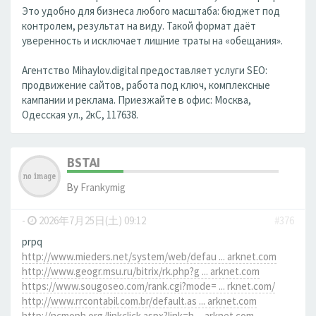
Это удобно для бизнеса любого масштаба: бюджет под
контролем, результат на виду. Такой формат даёт
уверенность и исключает лишние траты на «обещания».
Агентство Mihaylov.digital предоставляет услуги SEO:
продвижение сайтов, работа под ключ, комплексные
кампании и реклама. Приезжайте в офис: Москва,
Одесская ул., 2кС, 117638.
BSTAI
By
Frankymig
-
2026年7月25日(土) 09:12
#376
prpq
http://www.mieders.net/system/web/defau ... arknet.com
http://www.geogr.msu.ru/bitrix/rk.php?g ... arknet.com
https://www.sougoseo.com/rank.cgi?mode= ... rknet.com/
http://www.rrcontabil.com.br/default.as ... arknet.com
http://ncmoph.org/linkclick.aspx?link=h ... arknet.com