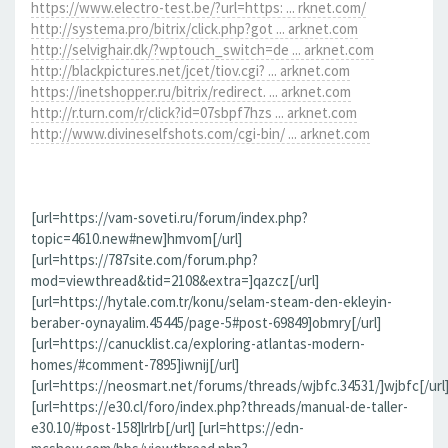
https://www.electro-test.be/?url=https: ... rknet.com/
http://systema.pro/bitrix/click.php?got ... arknet.com
http://selvighair.dk/?wptouch_switch=de ... arknet.com
http://blackpictures.net/jcet/tiov.cgi? ... arknet.com
https://inetshopper.ru/bitrix/redirect. ... arknet.com
http://r.turn.com/r/click?id=07sbpf7hzs ... arknet.com
http://www.divineselfshots.com/cgi-bin/ ... arknet.com
[url=https://vam-soveti.ru/forum/index.php?
topic=4610.new#new]hmvom[/url]
[url=https://787site.com/forum.php?
mod=viewthread&tid=2108&extra=]qazcz[/url]
[url=https://hytale.com.tr/konu/selam-steam-den-ekleyin-
beraber-oynayalim.45445/page-5#post-69849]obmry[/url]
[url=https://canucklist.ca/exploring-atlantas-modern-
homes/#comment-7895]iwnij[/url]
[url=https://neosmart.net/forums/threads/wjbfc.34531/]wjbfc[/url
[url=https://e30.cl/foro/index.php?threads/manual-de-taller-
e30.10/#post-158]lrlrb[/url] [url=https://edn-