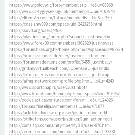
https://www.polovw.it/foro/memberlist.p ... le&u=88968
http://www.cs-tygrysek.ugu.pl/member.ph ... uid=102948
http://elitem2m.com.br/fofoca/memberlis ... file&u=350
https://cdss.snw999.com/space-uid-2423256.html
http://ksovd.org/users/4920
https://plastinka.org/index.php?subacti ... ustinworGo
https://www.forex09.com/members/362920-justinovast
https://forum.hkas.org.hk/home.php?mod=space&uid=82934
https://brueckrachdorf.de/user/justiner ... ction=edit
https://forum.madeinlens.com/profile/6455-justinbally/
http://grid.myvirtualbeach.com/JOpensim ... -justindix
https://infocruceros.com/foro-de-crucer ... -justincap
https://afmg-network.com/profile.php?mo ... ile&u=4243
http://www.sportchap.ru/user/Justinbot/
http://www.ktmoli.com/home.php?mod=space&uid=916467
http://ecclesiasticalventures.com/forum ... e&u=124926
http://forums.filatelija.lv/memberlist. ... le&u=71077
https://ackthikadiocese.org/user/justin ... ction=edit
https://strikefans.com/user/justinker/?um_action=edit
http://coms.fqn.comm.unity.moe/MyBB/user-976.html
http://zeren.freeoda.com/member.php?act ... &uid=33381