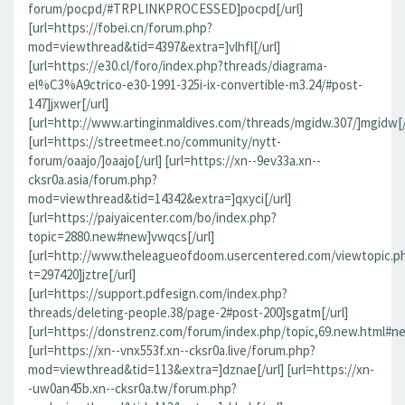
forum/pocpd/#TRPLINKPROCESSED]pocpd[/url]
[url=https://fobei.cn/forum.php?
mod=viewthread&tid=4397&extra=]vlhfl[/url]
[url=https://e30.cl/foro/index.php?threads/diagrama-
el%C3%A9ctrico-e30-1991-325i-ix-convertible-m3.24/#post-
147]jxwer[/url]
[url=http://www.artinginmaldives.com/threads/mgidw.307/]mgidw[/
[url=https://streetmeet.no/community/nytt-
forum/oaajo/]oaajo[/url] [url=https://xn--9ev33a.xn--
cksr0a.asia/forum.php?
mod=viewthread&tid=14342&extra=]qxyci[/url]
[url=https://paiyaicenter.com/bo/index.php?
topic=2880.new#new]vwqcs[/url]
[url=http://www.theleagueofdoom.usercentered.com/viewtopic.p
t=297420]jztre[/url]
[url=https://support.pdfesign.com/index.php?
threads/deleting-people.38/page-2#post-200]sgatm[/url]
[url=https://donstrenz.com/forum/index.php/topic,69.new.html#n
[url=https://xn--vnx553f.xn--cksr0a.live/forum.php?
mod=viewthread&tid=113&extra=]dznae[/url] [url=https://xn-
-uw0an45b.xn--cksr0a.tw/forum.php?