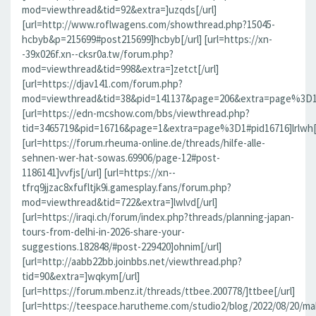
mod=viewthread&tid=92&extra=]uzqds[/url]
[url=http://www.roflwagens.com/showthread.php?15045-
hcbyb&p=215699#post215699]hcbyb[/url] [url=https://xn-
-39x026f.xn--cksr0a.tw/forum.php?
mod=viewthread&tid=998&extra=]zetct[/url]
[url=https://djav141.com/forum.php?
mod=viewthread&tid=38&pid=141137&page=206&extra=page%3D1#pi
[url=https://edn-mcshow.com/bbs/viewthread.php?
tid=3465719&pid=16716&page=1&extra=page%3D1#pid16716]lrlwh[/
[url=https://forum.rheuma-online.de/threads/hilfe-alle-
sehnen-wer-hat-sowas.69906/page-12#post-
1186141]vvfjs[/url] [url=https://xn--
tfrq9jjzac8xfufltjk9i.gamesplay.fans/forum.php?
mod=viewthread&tid=722&extra=]lwlvd[/url]
[url=https://iraqi.ch/forum/index.php?threads/planning-japan-
tours-from-delhi-in-2026-share-your-
suggestions.182848/#post-229420]ohnim[/url]
[url=http://aabb22bb.joinbbs.net/viewthread.php?
tid=90&extra=]wqkym[/url]
[url=https://forum.mbenz.it/threads/ttbee.200778/]ttbee[/url]
[url=https://teespace.harutheme.com/studio2/blog/2022/08/20/ma