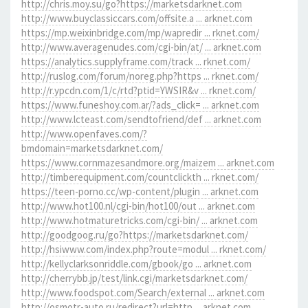
http://chris.moy.su/go?https://marketsdarknet.com
http://www.buyclassiccars.com/offsite.a ... arknet.com
https://mp.weixinbridge.com/mp/wapredir ... rknet.com/
http://www.averagenudes.com/cgi-bin/at/ ... arknet.com
https://analytics.supplyframe.com/track ... rknet.com/
http://ruslog.com/forum/noreg.php?https ... rknet.com/
http://r.ypcdn.com/1/c/rtd?ptid=YWSIR&v ... rknet.com/
https://www.funeshoy.com.ar/?ads_click= ... arknet.com
http://www.lcteast.com/sendtofriend/def ... arknet.com
http://www.openfaves.com/?
bmdomain=marketsdarknet.com/
https://www.cornmazesandmore.org/maizem ... arknet.com
http://timberequipment.com/countclickth ... rknet.com/
https://teen-porno.cc/wp-content/plugin ... arknet.com
http://www.hot100.nl/cgi-bin/hot100/out ... arknet.com
http://www.hotmaturetricks.com/cgi-bin/ ... arknet.com
http://goodgoog.ru/go?https://marketsdarknet.com/
http://hsiwww.com/index.php?route=modul ... rknet.com/
http://kellyclarksonriddle.com/gbook/go ... arknet.com
http://cherrybb.jp/test/link.cgi/marketsdarknet.com/
http://www.foodspot.com/Search/external ... arknet.com
http://osmotr-auto.ru/redirect?url=http ... arknet.com