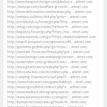
http://www.hangoutstorage.com/jukebox.a ... arknet.com
https://mmoapi.com/cloudflare-ip-resolv ... arknet.com
http://www.deficreation.com/modules.php ... arknet.com
http://webpro.su/bitrix/click.php?goto= ... arknet.com
http://portirkutsk.ru/forum/go.php?http ... arknet.com
http://wtug.com/registration/?referer=h ... arknet.com
http://kop16.ru/forum/go.php?https://ma ... rknet.com/
http://www.manreds.com/go/?https://marketsdarknet.com
http://search.proquest.com/openview/c89 ... arknet.com
http://geotimes.ge/links.php?go=https:/ ... rknet.com/
http://zweitakt-forum.de/thread.php?got ... arknet.com
http://www.beesign.com/webdesign/extern ... rknet.com/
http://undernylon.com/cgi-bin/at3/out.c ... rknet.com/
http://www.gitaristam.ru/redir.php?go=h ... rknet.com/
http://hitozuma-kiss.com/m/redirect.php ... arknet.com
http://camping-channel.info/surf.php3?i ... arknet.com
https://www.hobowars.com/game/linker.ph ... rknet.com/
http://www.ngv.ru/bitrix/redirect.php?e ... arknet.com
http://www.elodea.it/discography/specia ... arknet.com
http://www.autonosicetrebic.cz/plugins/ ... arknet.com
http://kyonan.net/navi/rank.cgi?mode=li ... rknet.com/
http://transdisciplinario.cinvestav.mx/ ... arknet.com