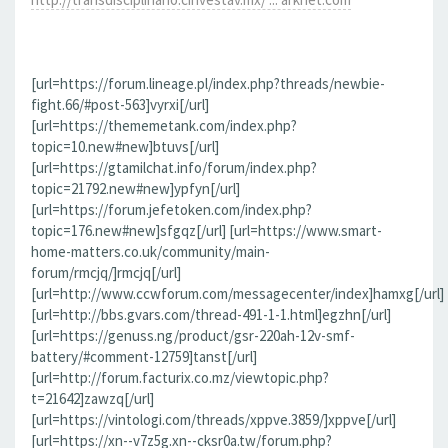
[url=https://forum.lineage.pl/index.php?threads/newbie-
fight.66/#post-563]vyrxi[/url]
[url=https://thememetank.com/index.php?
topic=10.new#new]btuvs[/url]
[url=https://gtamilchat.info/forum/index.php?
topic=21792.new#new]ypfyn[/url]
[url=https://forum.jefetoken.com/index.php?
topic=176.new#new]sfgqz[/url] [url=https://www.smart-
home-matters.co.uk/community/main-
forum/rmcjq/]rmcjq[/url]
[url=http://www.ccwforum.com/messagecenter/index]hamxg[/url]
[url=http://bbs.gvars.com/thread-491-1-1.html]egzhn[/url]
[url=https://genuss.ng/product/gsr-220ah-12v-smf-
battery/#comment-12759]tanst[/url]
[url=http://forum.facturix.co.mz/viewtopic.php?
t=21642]zawzq[/url]
[url=https://vintologi.com/threads/xppve.3859/]xppve[/url]
[url=https://xn--v7z5g.xn--cksr0a.tw/forum.php?