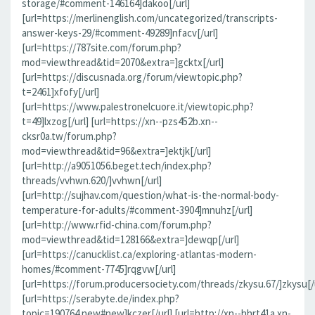
storage/#comment-146164]dakoo[/url]
[url=https://merlinenglish.com/uncategorized/transcripts-
answer-keys-29/#comment-49289]nfacv[/url]
[url=https://787site.com/forum.php?
mod=viewthread&tid=2070&extra=]gcktx[/url]
[url=https://discusnada.org/forum/viewtopic.php?
t=2461]xfofy[/url]
[url=https://www.palestronelcuore.it/viewtopic.php?
t=49]lxzog[/url] [url=https://xn--pzs452b.xn--
cksr0a.tw/forum.php?
mod=viewthread&tid=96&extra=]ektjk[/url]
[url=http://a9051056.beget.tech/index.php?
threads/vvhwn.620/]vvhwn[/url]
[url=http://sujhav.com/question/what-is-the-normal-body-
temperature-for-adults/#comment-3904]mnuhz[/url]
[url=http://www.rfid-china.com/forum.php?
mod=viewthread&tid=128166&extra=]dewqp[/url]
[url=https://canucklist.ca/exploring-atlantas-modern-
homes/#comment-7745]rqgvw[/url]
[url=https://forum.producersociety.com/threads/zkysu.67/]zkysu[/u
[url=https://serabyte.de/index.php?
topic=190764.new#new]kczer[/url] [url=http://xn--hhrt41a.xn-