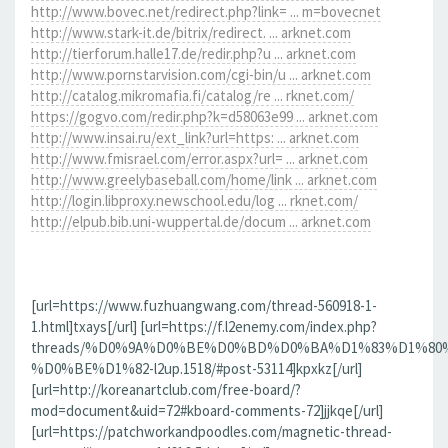
http://www.bovec.net/redirect.php?link= ... m=bovecnet
http://www.stark-it.de/bitrix/redirect. ... arknet.com
http://tierforum.halle17.de/redir.php?u ... arknet.com
http://www.pornstarvision.com/cgi-bin/u ... arknet.com
http://catalog.mikromafia.fi/catalog/re ... rknet.com/
https://gogvo.com/redir.php?k=d58063e99 ... arknet.com
http://www.insai.ru/ext_link?url=https: ... arknet.com
http://www.fmisrael.com/error.aspx?url= ... arknet.com
http://www.greelybaseball.com/home/link ... arknet.com
http://login.libproxy.newschool.edu/log ... rknet.com/
http://elpub.bib.uni-wuppertal.de/docum ... arknet.com
[url=https://www.fuzhuangwang.com/thread-560918-1-
1.html]txays[/url] [url=https://f.l2enemy.com/index.php?
threads/%D0%9A%D0%BE%D0%BD%D0%BA%D1%83%D1%80
%D0%BE%D1%82-l2up.1518/#post-53114]kpxkz[/url]
[url=http://koreanartclub.com/free-board/?
mod=document&uid=72#kboard-comments-72]jjkqe[/url]
[url=https://patchworkandpoodles.com/magnetic-thread-