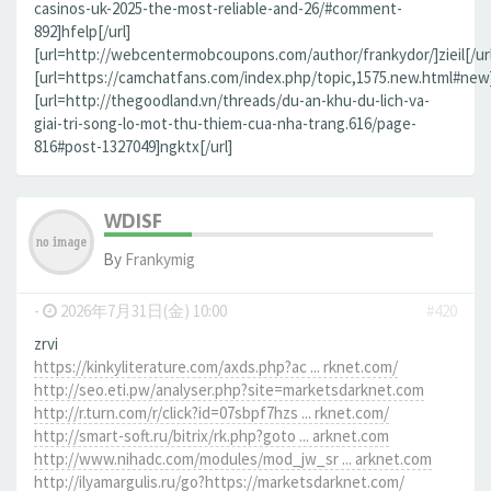
casinos-uk-2025-the-most-reliable-and-26/#comment-
892]hfelp[/url]
[url=http://webcentermobcoupons.com/author/frankydor/]zieil[/url
[url=https://camchatfans.com/index.php/topic,1575.new.html#new
[url=http://thegoodland.vn/threads/du-an-khu-du-lich-va-
giai-tri-song-lo-mot-thu-thiem-cua-nha-trang.616/page-
816#post-1327049]ngktx[/url]
WDISF
By
Frankymig
-
2026年7月31日(金) 10:00
#420
zrvi
https://kinkyliterature.com/axds.php?ac ... rknet.com/
http://seo.eti.pw/analyser.php?site=marketsdarknet.com
http://r.turn.com/r/click?id=07sbpf7hzs ... rknet.com/
http://smart-soft.ru/bitrix/rk.php?goto ... arknet.com
http://www.nihadc.com/modules/mod_jw_sr ... arknet.com
http://ilyamargulis.ru/go?https://marketsdarknet.com/