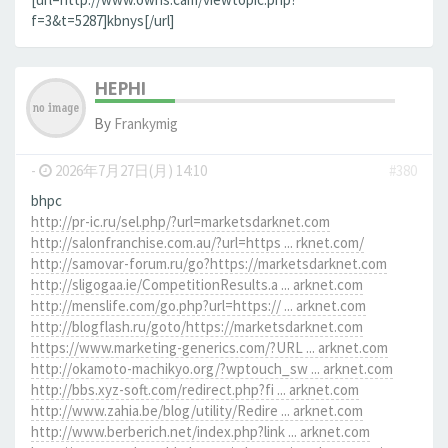
f=3&t=5287]kbnys[/url]
HEPHI
By
Frankymig
-
2026年7月27日(月) 14:10
#380
bhpc
http://pr-ic.ru/sel.php/?url=marketsdarknet.com
http://salonfranchise.com.au/?url=https ... rknet.com/
http://samovar-forum.ru/go?https://marketsdarknet.com
http://sligogaa.ie/CompetitionResults.a ... arknet.com
http://menslife.com/go.php?url=https:// ... arknet.com
http://blogflash.ru/goto/https://marketsdarknet.com
https://www.marketing-generics.com/?URL ... arknet.com
http://okamoto-machikyo.org/?wptouch_sw ... arknet.com
http://bbs.xyz-soft.com/redirect.php?fi ... arknet.com
http://www.zahia.be/blog/utility/Redire ... arknet.com
http://www.berberich.net/index.php?link ... arknet.com