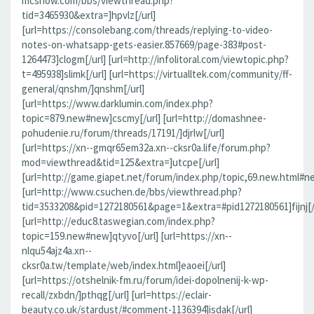
mcshow.com/bbs/viewthread.php?
tid=3465930&extra=]hpvlz[/url]
[url=https://consolebang.com/threads/replying-to-video-
notes-on-whatsapp-gets-easier.857669/page-383#post-
1264473]clogm[/url] [url=http://infolitoral.com/viewtopic.php?
t=495938]slimk[/url] [url=https://virtualltek.com/community/ff-
general/qnshm/]qnshm[/url]
[url=https://www.darklumin.com/index.php?
topic=879.new#new]cscmy[/url] [url=http://domashnee-
pohudenie.ru/forum/threads/17191/]djrlw[/url]
[url=https://xn--gmqr65em32a.xn--cksr0a.life/forum.php?
mod=viewthread&tid=125&extra=]utcpe[/url]
[url=http://game.giapet.net/forum/index.php/topic,69.new.html#n
[url=http://www.csuchen.de/bbs/viewthread.php?
tid=3533208&pid=1272180561&page=1&extra=#pid1272180561]fijnj[/
[url=http://educ8.taswegian.com/index.php?
topic=159.new#new]qtyvo[/url] [url=https://xn--
nlqu54ajz4a.xn--
cksr0a.tw/template/web/index.html]eaoei[/url]
[url=https://otshelnik-fm.ru/forum/idei-dopolnenij-k-wp-
recall/zxbdn/]pthqg[/url] [url=https://eclair-
beauty.co.uk/stardust/#comment-1136394]isdak[/url]