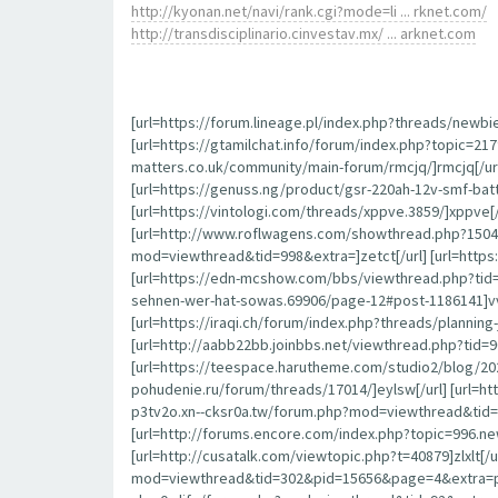
http://kyonan.net/navi/rank.cgi?mode=li ... rknet.com/
http://transdisciplinario.cinvestav.mx/ ... arknet.com
[url=https://forum.lineage.pl/index.php?threads/newbi
[url=https://gtamilchat.info/forum/index.php?topic=21
matters.co.uk/community/main-forum/rmcjq/]rmcjq[/url
[url=https://genuss.ng/product/gsr-220ah-12v-smf-batt
[url=https://vintologi.com/threads/xppve.3859/]xppve[
[url=http://www.roflwagens.com/showthread.php?15045
mod=viewthread&tid=998&extra=]zetct[/url] [url=htt
[url=https://edn-mcshow.com/bbs/viewthread.php?tid=
sehnen-wer-hat-sowas.69906/page-12#post-1186141]vvfjs
[url=https://iraqi.ch/forum/index.php?threads/plannin
[url=http://aabb22bb.joinbbs.net/viewthread.php?tid=9
[url=https://teespace.harutheme.com/studio2/blog/20
pohudenie.ru/forum/threads/17014/]eylsw[/url] [url=
p3tv2o.xn--cksr0a.tw/forum.php?mod=viewthread&tid=93
[url=http://forums.encore.com/index.php?topic=996.n
[url=http://cusatalk.com/viewtopic.php?t=40879]zlxlt[/u
mod=viewthread&tid=302&pid=15656&page=4&extra=page%3