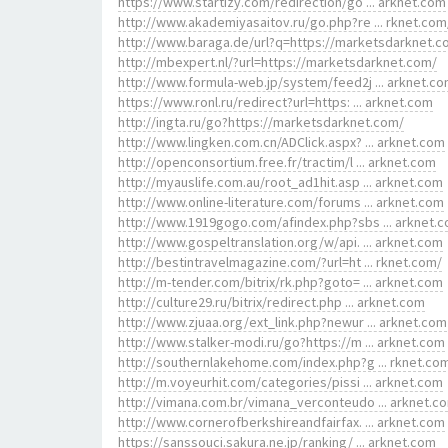
https://www.startizy.com/redirection/go ... arknet.com
http://www.akademiyasaitov.ru/go.php?re ... rknet.com
http://www.baraga.de/url?q=https://marketsdarknet.
http://mbexpert.nl/?url=https://marketsdarknet.com/
http://www.formula-web.jp/system/feed2j ... arknet.c
https://www.ronl.ru/redirect?url=https: ... arknet.com
http://ingta.ru/go?https://marketsdarknet.com/
http://www.lingken.com.cn/ADClick.aspx? ... arknet.com
http://openconsortium.free.fr/tractim/l ... arknet.com
http://myauslife.com.au/root_ad1hit.asp ... arknet.com
http://www.online-literature.com/forums ... arknet.com
http://www.1919gogo.com/afindex.php?sbs ... arknet.
http://www.gospeltranslation.org/w/api. ... arknet.com
http://bestintravelmagazine.com/?url=ht ... rknet.com/
http://m-tender.com/bitrix/rk.php?goto= ... arknet.com
http://culture29.ru/bitrix/redirect.php ... arknet.com
http://www.zjuaa.org/ext_link.php?newur ... arknet.com
http://www.stalker-modi.ru/go?https://m ... arknet.com
http://southernlakehome.com/index.php?g ... rknet.co
http://m.voyeurhit.com/categories/pissi ... arknet.com
http://vimana.com.br/vimana_verconteudo ... arknet.c
http://www.cornerofberkshireandfairfax. ... arknet.com
https://sanssouci.sakura.ne.jp/ranking/ ... arknet.com