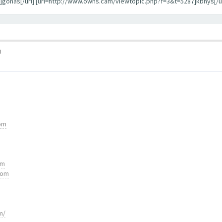
gonas[/url] [url=http://www.owns.cam/viewtopic.php?f=3&t=5287]kbnys[/ur
0
com
om
com
m/