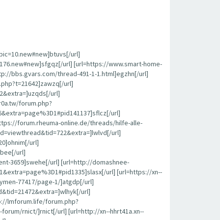
opic=10.new#new]btuvs[/url]
c=176.new#new]sfgqz[/url] [url=https://www.smart-home-
p://bbs.gvars.com/thread-491-1-1.html]egzhn[/url]
c.php?t=21642]zawzq[/url]
2&extra=]uzqds[/url]
r0a.tw/forum.php?
6&extra=page%3D1#pid141137]sflcz[/url]
s://forum.rheuma-online.de/threads/hilfe-alle-
od=viewthread&tid=722&extra=]lwlvd[/url]
0]ohnim[/url]
bee[/url]
nt-3659]swehe[/url] [url=http://domashnee-
extra=page%3D1#pid1335]slasx[/url] [url=https://xn--
kymen-77417/page-1/]atgdp[/url]
&tid=21472&extra=]wlhyk[/url]
tp://lmforum.life/forum.php?
rnict/]rnict[/url] [url=http://xn--hhrt41a.xn--