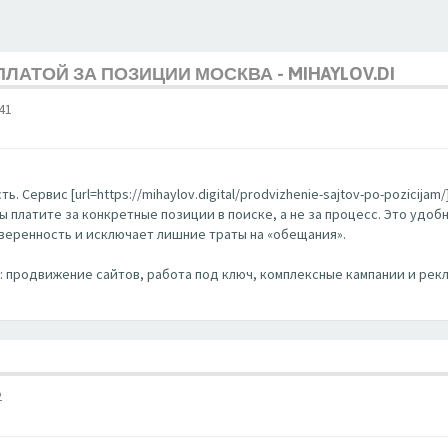
ЛАТОЙ ЗА ПОЗИЦИИ МОСКВА - MIHAYLOV.DI
41
. Сервис [url=https://mihaylov.digital/prodvizhenie-sajtov-po-pozicija
Вы платите за конкретные позиции в поиске, а не за процесс. Это удо
уверенность и исключает лишние траты на «обещания».
EO: продвижение сайтов, работа под ключ, комплексные кампании и рекл
2