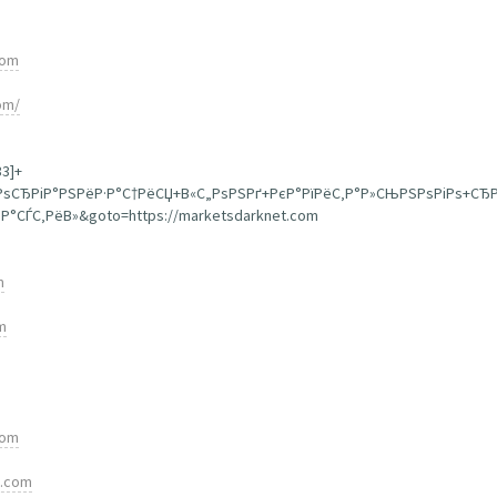
com
om/
33]+
+РѕСЂРіР°РЅРёР·Р°С†РёСЏ+В«С„РѕРЅРґ+РєР°РїРёС‚Р°Р»СЊРЅРѕРіРѕ+СЂ
°СЃС‚РёВ»&goto=https://marketsdarknet.com
m
m
com
t.com