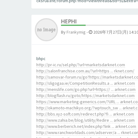
cksr0a.life/forum.php?mod=viewthread&tid=92&extra=]
HEPHI
By
Frankymig
-
2026年7月27日(月) 14:1
bhpc
http://pr-ic.ru/sel.php/?url=marketsdarknet.com
http://salonfranchise.com.au/?url=https ... rknet.com/
http://samovar-forum.ru/go?https://marketsdarknet.
http://sligogaa.ie/CompetitionResults.a ... arknet.com
http://menslife.com/go.php?url=https:// ... arknet.com
http://blogflash.ru/goto/https://marketsdarknet.com
https://www.marketing-generics.com/?URL ... arknet.c
http://okamoto-machikyo.org/?wptouch_sw ... arknet.
http://bbs.xyz-soft.com/redirect.php?fi ... arknet.com
http://www.zahia.be/blog/utility/Redire ... arknet.com
http://www.berberich.net/index.php?link ... arknet.com
http://www.ranchworldads.com/adserver/a ... rknet.co