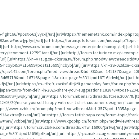
e-fight.66/#post-563]vyrxi[/url] [url=https://thememetank.com/index.php?t
792.new#new]ypfyn[/url] [url=https://forum.jefetoken.com/index.php?topi
] [url=http://www.ccwforum.com/messagecenter/index]hamxg[/url] [url=htt
ery/#comment-12759]tanst[/url] [url=http://forum.facturix.co.mz/viewtopi
/url] [url=https://xn--v7z5g.xn--cksr0a.tw/forum.php?mod=viewthread&tid=9
-hcbyb&p=215699#post215699]hcbyb[/url] [url=https://xn--39x026f.xn--cks
ps://djav141.com/forum.php?mod=viewthread&tid=38&pid=141137&page=20
3465719&pid=16716&page=1&extra=page%3D1#pid16716]lrlwh[/url] [url=http
[/url] [url=https://xn--tfrq9jjzac8xfufltjk9i.gamesplay.fans/forum.php?m
g-japan-tours-from-delhi-in-2026-share-your-suggestions.182848/#post-22942
0&extra=]wqkym[/url] [url=https://forum.mbenz.it/threads/ttbee.200778/]tt
22/08/20/make-yourself-happy-with-our-t-shirt-customer-designer/#comme
https://www.txzbk.cn/forum.php?mod=viewthread&tid=357&pid=1335&page=1&
&extra=]hzxen[/url] [url=https://forum.fetishpapa.com/forum-topic/fran
ew#new]vcbbu[/url] [url=https://www.xgqphp.cn/forum.php?mod=viewthread
rl] [url=https://forum.cruzbike.com/threads/xrfwi.16806/]xrfwi[/url] [url=ht
D1#pid15656]pfkpi[/url] [url=https://rpc.mak.ac.ug/community/main-forum/