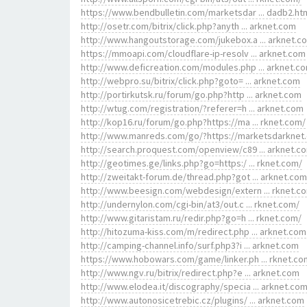
https://www.bendbulletin.com/marketsdar ... dadb2.ht
http://osetr.com/bitrix/click.php?anyth ... arknet.com
http://www.hangoutstorage.com/jukebox.a ... arknet.c
https://mmoapi.com/cloudflare-ip-resolv ... arknet.com
http://www.deficreation.com/modules.php ... arknet.c
http://webpro.su/bitrix/click.php?goto= ... arknet.com
http://portirkutsk.ru/forum/go.php?http ... arknet.com
http://wtug.com/registration/?referer=h ... arknet.com
http://kop16.ru/forum/go.php?https://ma ... rknet.com/
http://www.manreds.com/go/?https://marketsdarknet
http://search.proquest.com/openview/c89 ... arknet.c
http://geotimes.ge/links.php?go=https:/ ... rknet.com/
http://zweitakt-forum.de/thread.php?got ... arknet.com
http://www.beesign.com/webdesign/extern ... rknet.c
http://undernylon.com/cgi-bin/at3/out.c ... rknet.com/
http://www.gitaristam.ru/redir.php?go=h ... rknet.com/
http://hitozuma-kiss.com/m/redirect.php ... arknet.com
http://camping-channel.info/surf.php3?i ... arknet.com
https://www.hobowars.com/game/linker.ph ... rknet.co
http://www.ngv.ru/bitrix/redirect.php?e ... arknet.com
http://www.elodea.it/discography/specia ... arknet.co
http://www.autonosicetrebic.cz/plugins/ ... arknet.com