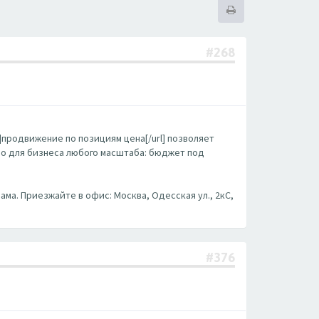
#268
m/]продвижение по позициям цена[/url] позволяет
бно для бизнеса любого масштаба: бюджет под
ама. Приезжайте в офис: Москва, Одесская ул., 2кС,
#376