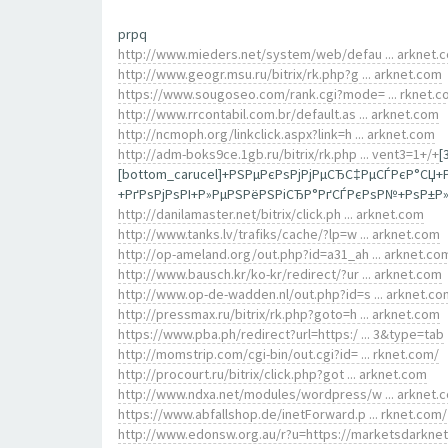
prpq
http://www.mieders.net/system/web/defau ... arknet.
http://www.geogr.msu.ru/bitrix/rk.php?g ... arknet.com
https://www.sougoseo.com/rank.cgi?mode= ... rknet.c
http://www.rrcontabil.com.br/default.as ... arknet.com
http://ncmoph.org/linkclick.aspx?link=h ... arknet.com
http://adm-boks9ce.1gb.ru/bitrix/rk.php ... vent3=1+/+
[
[bottom_carucel]+РЅРµРєРѕРјРјРµСЂС‡РµСЃРєР°СЏ
+РґРѕРјРѕРІ+Р»РµРЅРёРЅРіСЂР°РґСЃРєРѕР№+РѕР±Р»Р
http://danilamaster.net/bitrix/click.ph ... arknet.com
http://www.tanks.lv/trafiks/cache/?lp=w ... arknet.com
http://op-ameland.org/out.php?id=a31_ah ... arknet.co
http://www.bausch.kr/ko-kr/redirect/?ur ... arknet.com
http://www.op-de-wadden.nl/out.php?id=s ... arknet.co
http://pressmax.ru/bitrix/rk.php?goto=h ... arknet.com
https://www.pba.ph/redirect?url=https:/ ... 3&type=tab
http://momstrip.com/cgi-bin/out.cgi?id= ... rknet.com/
http://procourt.ru/bitrix/click.php?got ... arknet.com
http://www.ndxa.net/modules/wordpress/w ... arknet.
https://www.abfallshop.de/inetForward.p ... rknet.com/
http://www.edonsw.org.au/r?u=https://marketsdarkne