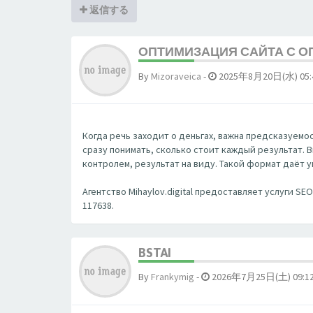
返信する
ОПТИМИЗАЦИЯ САЙТА С ОП
By
Mizoraveica
-
2025年8月20日(水) 05:
Когда речь заходит о деньгах, важна предсказуемость
сразу понимать, сколько стоит каждый результат. 
контролем, результат на виду. Такой формат даёт 
Агентство Mihaylov.digital предоставляет услуги S
117638.
BSTAI
By
Frankymig
-
2026年7月25日(土) 09:1