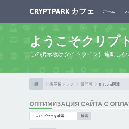
CRYPTPARK カフェ
ホーム
フ
ようこそクリプ
この掲示板はタイムラインに連動しな
掲示板トップ
質問版
BItcoin関連
ОПТИМИЗАЦИЯ САЙТА С ОПЛАТ
検索