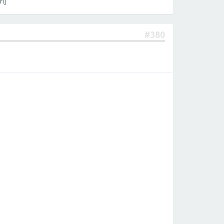
l]
#380