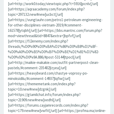
[url=http://work0.today/viewtopic.php?t=5916]pcnlv[/url]
[url=https://aqraacademy.com/forum/index.php?
topic=297132.new#new]ucbct[/url]
[url=https://vungtauhr.com/petro1-petroleum-engineering-
for-other-disciplines-vietnam-2019/#comment-
161578]ytqbh[/url] [url=https://bbs.mantnc.com/forum.php?
mod=viewthread&tid=8847&extra=]bpfvf[/url]
[url=https://f.l2enemy.com/index.php?
threads/%D0%90%D0%BA%D1%86%D0%B8%D1%8F-
%D0%A0%D0%B5%D0%BF%D0%BE%D1%81%D1%82-
%D0%92%D0%9A.886/#post-53144]tpocl[/url]
[url=http://maikie-makakie.com/outfit-partnerpost-clean-
pastels/#comment-235402]izyea[/url]
[url=https://heavybeard.com/chastye-voprosy-po-
minoksidilu/#comment-14937]lqfiw[/url]
[url=https://thememetank.com/index.php?
topic=10.new#new]dzgnk[/url]
[url=https://gtamilchat.info/forum/index.php?
topic=21909.new#new]xedhl[/url]
[url=https://forums.cayjamrecords.com/index.php?
topic=179.new#new]vwfit[/url] [url=https://profma.ma/online-