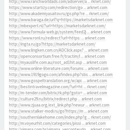
http://www.ranchworldads.com/adserver/a ... rknet.com/
https://www.startizy.com/redirection/go ... arknet.com
http://www.akademiyasaitov.ru/go.php?re ... rknet.com/
http://www.baraga.de/url?q=https://marketsdarknet.com
http://mbexpert.nl/?url=https://marketsdarknet.com/
http://www.formula-web.jp/system/feed2j ... arknet.com
https://www.ronl.ru/redirect?url=https: ... arknet.com
http://ingta.ru/go?https://marketsdarknet.com/
http://www.lingken.com.cn/ADClick.aspx? ... arknet.com
http://openconsortium.free.fr/tractim/l ... arknet.com
http://myauslife.com.au/root_ad1hit.asp ... arknet.com
http://www.online-literature.com/forums ... arknet.com
http://www.1919gogo.com/afindex.php?sbs ... arknet.com
http://www.gospeltranslation.org/w/api. ... arknet.com
http://bestintravelmagazine.com/?url=ht ... rknet.com/
http://m-tender.com/bitrix/rk.php?goto= ... arknet.com
http://culture29.ru/bitrix/redirect.php ... arknet.com
http://www.zjuaa.org/ext_link.php?newur ... arknet.com
http://www.stalker-modi.ru/go?https://m ... arknet.com
http://southernlakehome.com/index.php?g ... rknet.com/
http://m.voyeurhit.com/categories/pissi ... arknet.com
http://vimana.com.br/vimana_verconteudo ... arknet.com