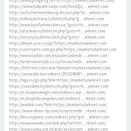
http://www.google.tg/url?q=https://marketsdarknet.com/
https://www.ballpark-sanjo.com/feed2js/ ... arknet.com
http://aufschiermonnikoog.de/out.php?id ... arknet.com
http://edinayastrana.ru/bitrix/rk.php?g ... arknet.com
http://www.kyivfashion.kiev.ua/?goto=ht ... arknet.com
http://ufaclean.ru/bitrix/rk.php?goto=h ... arknet.com
http://sezony.by/bitrix/click.php?goto= ... arknet.com
http://dimart.ucoz.ru/go?https://marketsdarknet.com
http://centroarts.com/go.php?https://marketsdarknet.com
http://www.barbie.com/includes/adredir. ... arknet.com
http://landcruiserclub.co.za/forum/mobi ... arknet.com
https://hitfront.com/rank?domain=marketsdarknet.com
https://www.klix.ba/redirect/251024045? ... arknet.com
http://higa.ru/go.php?link=https://marketsdarknet.com
https://vsevdom.by/bitrix/rk.php?goto=h ... arknet.com
http://m.shopinraleigh.com/redirect.asp ... rknet.com/
http://m.shopinlosangeles.net/redirect. ... rknet.com/
http://anolink.com/?link=https://marketsdarknet.com/
https://www.deixe-tip.com/scripts/redir ... rknet.com/
http://bbs.ecpperp.com/redirect.php?got ... arknet.com
http://www.ixawiki.com/link.php?url=htt ... rknet.com/
http://www.tumia.org/nl/gids/en/instant ... arknet.com