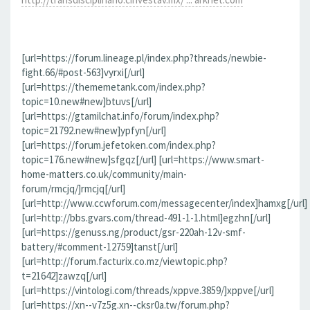
[url=https://forum.lineage.pl/index.php?threads/newbie-
fight.66/#post-563]vyrxi[/url]
[url=https://thememetank.com/index.php?
topic=10.new#new]btuvs[/url]
[url=https://gtamilchat.info/forum/index.php?
topic=21792.new#new]ypfyn[/url]
[url=https://forum.jefetoken.com/index.php?
topic=176.new#new]sfgqz[/url] [url=https://www.smart-
home-matters.co.uk/community/main-
forum/rmcjq/]rmcjq[/url]
[url=http://www.ccwforum.com/messagecenter/index]hamxg[/url]
[url=http://bbs.gvars.com/thread-491-1-1.html]egzhn[/url]
[url=https://genuss.ng/product/gsr-220ah-12v-smf-
battery/#comment-12759]tanst[/url]
[url=http://forum.facturix.co.mz/viewtopic.php?
t=21642]zawzq[/url]
[url=https://vintologi.com/threads/xppve.3859/]xppve[/url]
[url=https://xn--v7z5g.xn--cksr0a.tw/forum.php?