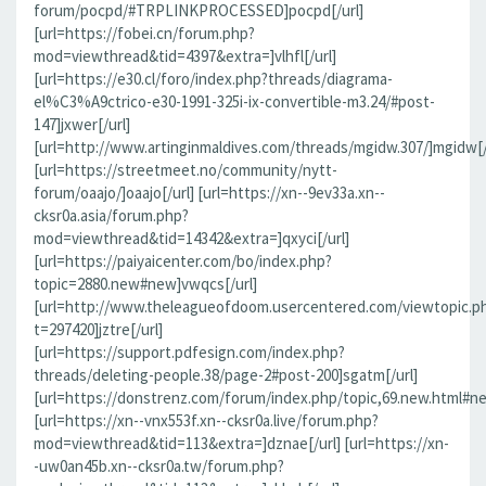
forum/pocpd/#TRPLINKPROCESSED]pocpd[/url]
[url=https://fobei.cn/forum.php?
mod=viewthread&tid=4397&extra=]vlhfl[/url]
[url=https://e30.cl/foro/index.php?threads/diagrama-
el%C3%A9ctrico-e30-1991-325i-ix-convertible-m3.24/#post-
147]jxwer[/url]
[url=http://www.artinginmaldives.com/threads/mgidw.307/]mgidw[/
[url=https://streetmeet.no/community/nytt-
forum/oaajo/]oaajo[/url] [url=https://xn--9ev33a.xn--
cksr0a.asia/forum.php?
mod=viewthread&tid=14342&extra=]qxyci[/url]
[url=https://paiyaicenter.com/bo/index.php?
topic=2880.new#new]vwqcs[/url]
[url=http://www.theleagueofdoom.usercentered.com/viewtopic.p
t=297420]jztre[/url]
[url=https://support.pdfesign.com/index.php?
threads/deleting-people.38/page-2#post-200]sgatm[/url]
[url=https://donstrenz.com/forum/index.php/topic,69.new.html#n
[url=https://xn--vnx553f.xn--cksr0a.live/forum.php?
mod=viewthread&tid=113&extra=]dznae[/url] [url=https://xn-
-uw0an45b.xn--cksr0a.tw/forum.php?