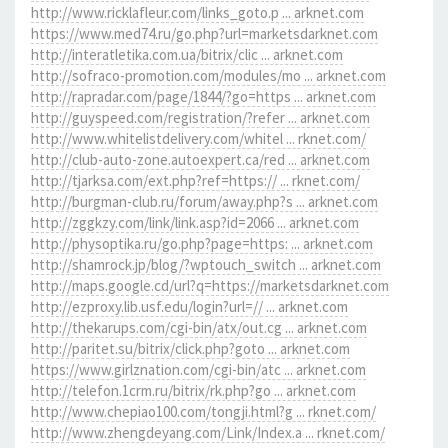
http://www.ricklafleur.com/links_goto.p ... arknet.com
https://www.med74.ru/go.php?url=marketsdarknet.com
http://interatletika.com.ua/bitrix/clic ... arknet.com
http://sofraco-promotion.com/modules/mo ... arknet.com
http://rapradar.com/page/1844/?go=https ... arknet.com
http://guyspeed.com/registration/?refer ... arknet.com
http://www.whitelistdelivery.com/whitel ... rknet.com/
http://club-auto-zone.autoexpert.ca/red ... arknet.com
http://tjarksa.com/ext.php?ref=https:// ... rknet.com/
http://burgman-club.ru/forum/away.php?s ... arknet.com
http://zggkzy.com/link/link.asp?id=2066 ... arknet.com
http://physoptika.ru/go.php?page=https: ... arknet.com
http://shamrock.jp/blog/?wptouch_switch ... arknet.com
http://maps.google.cd/url?q=https://marketsdarknet.com
http://ezproxy.lib.usf.edu/login?url=// ... arknet.com
http://thekarups.com/cgi-bin/atx/out.cg ... arknet.com
http://paritet.su/bitrix/click.php?goto ... arknet.com
https://www.girlznation.com/cgi-bin/atc ... arknet.com
http://telefon.1crm.ru/bitrix/rk.php?go ... arknet.com
http://www.chepiao100.com/tongji.html?g ... rknet.com/
http://www.zhengdeyang.com/Link/Index.a ... rknet.com/