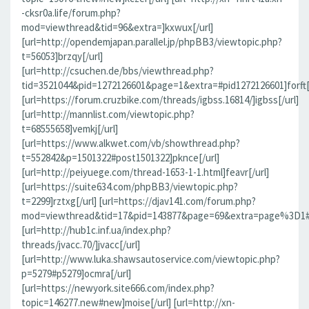
-cksr0a.life/forum.php?
mod=viewthread&tid=96&extra=]kxwux[/url]
[url=http://opendemjapan.parallel.jp/phpBB3/viewtopic.php?
t=56053]brzqy[/url]
[url=http://csuchen.de/bbs/viewthread.php?
tid=3521044&pid=1272126601&page=1&extra=#pid1272126601]forft[/
[url=https://forum.cruzbike.com/threads/igbss.16814/]igbss[/url]
[url=http://mannlist.com/viewtopic.php?
t=68555658]vemkj[/url]
[url=https://www.alkwet.com/vb/showthread.php?
t=552842&p=1501322#post1501322]pknce[/url]
[url=http://peiyuege.com/thread-1653-1-1.html]feavr[/url]
[url=https://suite634.com/phpBB3/viewtopic.php?
t=2299]rztxg[/url] [url=https://djav141.com/forum.php?
mod=viewthread&tid=17&pid=143877&page=69&extra=page%3D1#pi
[url=http://hub1c.inf.ua/index.php?
threads/jvacc.70/]jvacc[/url]
[url=http://www.luka.shawsautoservice.com/viewtopic.php?
p=5279#p5279]ocmra[/url]
[url=https://newyork.site666.com/index.php?
topic=146277.new#new]moise[/url] [url=http://xn-