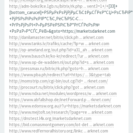
http://adm-boks9ce.1gb.ru/bitrix/rk.php ... vent3=1+/+
[33]+
[bottom_carucel]+РЅРµРєРѕРјРјРµСЂС‡РµСЃРєР°СЏ+РѕСЂРіР
+РјРЅРѕРіРѕРєРІР°СЂС‚РёСЂРЅС‹С…
+РґРѕРјРѕРІ+Р»РµРЅРёРЅРіСЂР°РґСЃРєРѕР№
+РѕР±Р»Р°СЃС‚РёВ»&goto=https://marketsdarknet.com
http://danilamaster.net/bitrix/click.ph ... arknet.com
http://www.tanks.lv/trafiks/cache/?lp=w ... arknet.com
http://op-ameland.org/out.php?id=a31_ah ... arknet.com
http://www.bausch.kr/ko-kr/redirect/?ur ... arknet.com
http://www.op-de-wadden.nl/out.php?id=s ... arknet.com
http://pressmax.ru/bitrix/rk.php?goto=h ... arknet.com
https://www.pba.ph/redirect?url=https:/ ... 3&type=tab
http://momstrip.com/cgi-bin/out.cgi?id= ... rknet.com/
http://procourt.ru/bitrix/click.php?got ... arknet.com
http://www.ndxa.net/modules/wordpress/w ... arknet.com
https://www.abfallshop.de/inetForward.p ... rknet.com/
http://www.edonsw.org.au/r?u=https://marketsdarknet.com
http://www.mejtoft.se/research/?page=re ... arknet.com
https://dnstest.l4x.org/marketsdarknet.com
https://bid.comasmontgomery.com/lot-det ... arknet.com
http://www.redfernoralhistory.org/linkc ... arknet.com