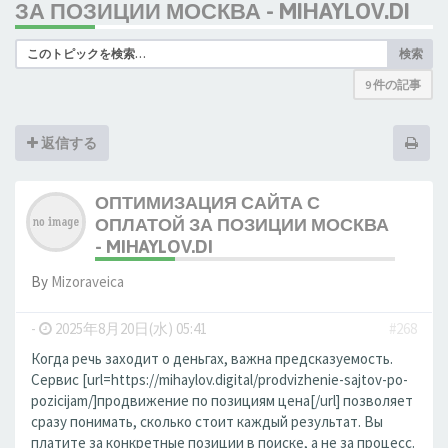
ЗА ПОЗИЦИИ МОСКВА - MIHAYLOV.DI
検索
9 件の記事
返信する
ОПТИМИЗАЦИЯ САЙТА С
ОПЛАТОЙ ЗА ПОЗИЦИИ МОСКВА
- MIHAYLOV.DI
By
Mizoraveica
-
2025年8月20日(水) 05:41
#268
Когда речь заходит о деньгах, важна предсказуемость.
Сервис [url=https://mihaylov.digital/prodvizhenie-sajtov-po-
pozicijam/]продвижение по позициям цена[/url] позволяет
сразу понимать, сколько стоит каждый результат. Вы
платите за конкретные позиции в поиске, а не за процесс.