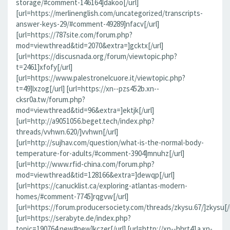
storage/#comment-146164]dakoo[/url]
[url=https://merlinenglish.com/uncategorized/transcripts-
answer-keys-29/#comment-49289]nfacv[/url]
[url=https://787site.com/forum.php?
mod=viewthread&tid=2070&extra=]gcktx[/url]
[url=https://discusnada.org/forum/viewtopic.php?
t=2461]xfofy[/url]
[url=https://www.palestronelcuore.it/viewtopic.php?
t=49]lxzog[/url] [url=https://xn--pzs452b.xn--
cksr0a.tw/forum.php?
mod=viewthread&tid=96&extra=]ektjk[/url]
[url=http://a9051056.beget.tech/index.php?
threads/vvhwn.620/]vvhwn[/url]
[url=http://sujhav.com/question/what-is-the-normal-body-
temperature-for-adults/#comment-3904]mnuhz[/url]
[url=http://www.rfid-china.com/forum.php?
mod=viewthread&tid=128166&extra=]dewqp[/url]
[url=https://canucklist.ca/exploring-atlantas-modern-
homes/#comment-7745]rqgvw[/url]
[url=https://forum.producersociety.com/threads/zkysu.67/]zkysu[/u
[url=https://serabyte.de/index.php?
topic=190764.new#new]kczer[/url] [url=http://xn--hhrt41a.xn-