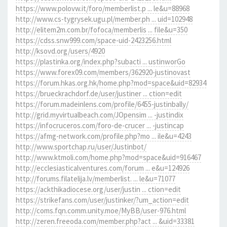
https://www.polovw.it/foro/memberlist.p ... le&u=88968
http://www.cs-tygrysek.ugu.pl/member.ph ... uid=102948
http://elitem2m.com.br/fofoca/memberlis ... file&u=350
https://cdss.snw999.com/space-uid-2423256.html
http://ksovd.org/users/4920
https://plastinka.org/index.php?subacti ... ustinworGo
https://www.forex09.com/members/362920-justinovast
https://forum.hkas.org.hk/home.php?mod=space&uid=82934
https://brueckrachdorf.de/user/justiner ... ction=edit
https://forum.madeinlens.com/profile/6455-justinbally/
http://grid.myvirtualbeach.com/JOpensim ... -justindix
https://infocruceros.com/foro-de-crucer ... -justincap
https://afmg-network.com/profile.php?mo ... ile&u=4243
http://www.sportchap.ru/user/Justinbot/
http://www.ktmoli.com/home.php?mod=space&uid=916467
http://ecclesiasticalventures.com/forum ... e&u=124926
http://forums.filatelija.lv/memberlist. ... le&u=71077
https://ackthikadiocese.org/user/justin ... ction=edit
https://strikefans.com/user/justinker/?um_action=edit
http://coms.fqn.comm.unity.moe/MyBB/user-976.html
http://zeren.freeoda.com/member.php?act ... &uid=33381