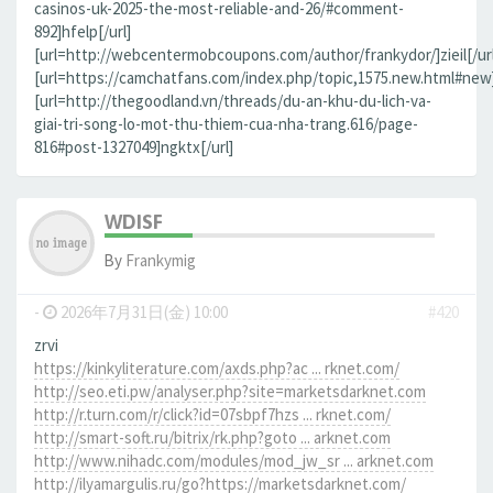
casinos-uk-2025-the-most-reliable-and-26/#comment-
892]hfelp[/url]
[url=http://webcentermobcoupons.com/author/frankydor/]zieil[/url
[url=https://camchatfans.com/index.php/topic,1575.new.html#new
[url=http://thegoodland.vn/threads/du-an-khu-du-lich-va-
giai-tri-song-lo-mot-thu-thiem-cua-nha-trang.616/page-
816#post-1327049]ngktx[/url]
WDISF
By
Frankymig
-
2026年7月31日(金) 10:00
#420
zrvi
https://kinkyliterature.com/axds.php?ac ... rknet.com/
http://seo.eti.pw/analyser.php?site=marketsdarknet.com
http://r.turn.com/r/click?id=07sbpf7hzs ... rknet.com/
http://smart-soft.ru/bitrix/rk.php?goto ... arknet.com
http://www.nihadc.com/modules/mod_jw_sr ... arknet.com
http://ilyamargulis.ru/go?https://marketsdarknet.com/