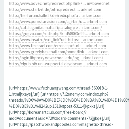
http://www.bovec.net/redirect.php?link= ... m=bovecnet
http://www.stark-it.de/bitrix/redirect. ... arknet.com
http://tierforum.halle17.de/redir.php?u ... arknet.com
http://www.pornstarvision.com/cgi-bin/u ... arknet.com
http://catalog.mikromafia.fi/catalog/re ... rknet.com/
https://gogvo.com/redir.php?k=d58063e99 ... arknet.com
http://www.insai.ru/ext_link?url=https: ... arknet.com
http://www.fmisrael.com/error.aspx?url= ... arknet.com
http://www.greelybaseball.com/home/link ... arknet.com
http://login.libproxy.newschool.edu/log ... rknet.com/
http://elpub.bib.uni-wuppertal.de/docum ... arknet.com
[url=https://www.fuzhuangwang.com/thread-560918-1-
1.html]txays[/url] [url=https://f.l2enemy.com/index.php?
threads/%D0%9A%D0%BE%D0%BD%D0%BA%D1%83%D1%80
%D0%BE%D1%82-l2up.1518/#post-53114]kpxkz[/url]
[url=http://koreanartclub.com/free-board/?
mod=document&uid=72#kboard-comments-72]jjkqe[/url]
[url=https://patchworkandpoodles.com/magnetic-thread-