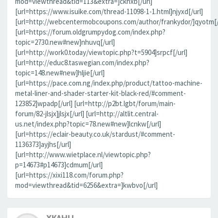
mod=viewthread&tid=113&extra=]ckhxb[/url]
[url=https://www.isuike.com/thread-11098-1-1.html]njyxd[/url]
[url=http://webcentermobcoupons.com/author/frankydor/]qyotm[/
[url=https://forum.oldgrumpydog.com/index.php?
topic=2730.new#new]nhuvq[/url]
[url=http://work0.today/viewtopic.php?t=5904]srpcf[/url]
[url=http://educ8.taswegian.com/index.php?
topic=148.new#new]hljie[/url]
[url=https://pace.com.ng/index.php/product/tattoo-machine-
metal-liner-and-shader-starter-kit-black-red/#comment-
123852]wpadp[/url] [url=http://p2bt.lgbt/forum/main-
forum/82-jlsjx]jlsjx[/url] [url=http://altlit.central-
us.net/index.php?topic=78.new#new]lcnkw[/url]
[url=https://eclair-beauty.co.uk/stardust/#comment-
1136373]ayjhs[/url]
[url=http://www.wietplace.nl/viewtopic.php?
p=14673#p14673]cdmum[/url]
[url=https://xixi118.com/forum.php?
mod=viewthread&tid=6256&extra=]kwbvo[/url]