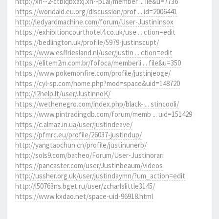
http://xn--2-ctblqbxaxj.xn--p1ai/member ... ile&u=7736
https://worldaid.eu.org/discussion/prof ... id=2006441
http://ledyardmachine.com/forum/User-JustinInsox
https://exhibitioncourthotel4.co.uk/use ... ction=edit
https://bedlington.uk/profile/5979-justinscupt/
https://www.esffriesland.nl/user/justin ... ction=edit
https://elitem2m.com.br/fofoca/memberli ... file&u=350
https://www.pokemonfire.com/profile/justinjeoge/
https://cyl-sp.com/home.php?mod=space&uid=148720
http://l2help.lt/user/JustinnoK/
https://wethenegro.com/index.php/black- ... stincooli/
https://www.pintradingdb.com/forum/memb ... uid=151429
https://c.almaz.in.ua/user/justindeave/
https://pfmrc.eu/profile/26037-justindup/
http://yangtaochun.cn/profile/justinunerb/
http://sols9.com/batheo/Forum/User-Justinorari
https://pancaster.com/user/Justinbeaum/videos
http://ussher.org.uk/user/justindaymn/?um_action=edit
http://l50763ns.bget.ru/user/zcharlslittle3145/
https://www.kxdao.net/space-uid-96918.html