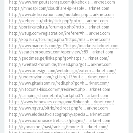
http://www.hangoutstorage.com/jukebox.a ... arknet.com
https://mmoapi.com/cloudflare-ip-resolv ... arknet.com
http://www.deficreation.com/modules.php ... arknet.com
http://webpro.su/bitrix/click.php?goto= ... arknet.com
http://portirkutsk.ru/forum/go.php?http ... arknet.com
http://wtug.com/registration/?referer=h ... arknet.com
http://kop16.ru/forum/go.php?https://ma ... rknet.com/
http://www.manreds.com/go/?https://marketsdarknet.com
http://search.proquest.com/openview/c89 ... arknet.com
http://geotimes.ge/links.php?go=https:/ ... rknet.com/
http://zweitakt-forum.de/thread.php?got ... arknet.com
http://www.beesign.com/webdesign/extern ... rknet.com/
http://undernylon.com/cgi-bin/at3/out.c ... rknet.com/
http://www.gitaristam.ru/redir.php?go=h ... rknet.com/
http://hitozuma-kiss.com/m/redirect.php ... arknet.com
http://camping-channel.info/surf.php3?i ... arknet.com
https://www.hobowars.com/game/linker.ph ... rknet.com/
http://www.ngv.ru/bitrix/redirect.php?e ... arknet.com
http://www.elodea.it/discography/specia ... arknet.com
http://www.autonosicetrebic.cz/plugins/ ... arknet.com
http://kyonan.net/navi/rank.cgi?mode=li ... rknet.com/
http://transdisciplinario.cinvestav.mx/ ... arknet.com