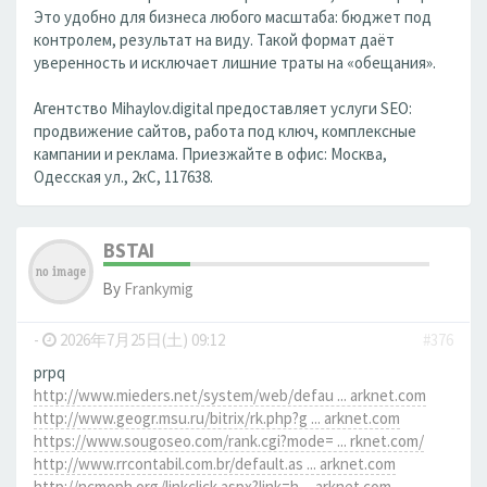
Это удобно для бизнеса любого масштаба: бюджет под
контролем, результат на виду. Такой формат даёт
уверенность и исключает лишние траты на «обещания».
Агентство Mihaylov.digital предоставляет услуги SEO:
продвижение сайтов, работа под ключ, комплексные
кампании и реклама. Приезжайте в офис: Москва,
Одесская ул., 2кС, 117638.
BSTAI
By
Frankymig
-
2026年7月25日(土) 09:12
#376
prpq
http://www.mieders.net/system/web/defau ... arknet.com
http://www.geogr.msu.ru/bitrix/rk.php?g ... arknet.com
https://www.sougoseo.com/rank.cgi?mode= ... rknet.com/
http://www.rrcontabil.com.br/default.as ... arknet.com
http://ncmoph.org/linkclick.aspx?link=h ... arknet.com