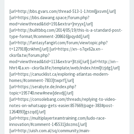
[url=http://bbs.gvars.com/thread-513-1-1.html]jxsvm[/url]
[url=https://bbs.dawang.space/forum.php?
mod=viewthread&tid=191&extra=]nryyx[/url]
[url=http://builtbbq.com/2014/05/19/this-is-a-standard-post-
type-format/#comment-208616]pqydd[/url]
[url=http://fantasyfangirl.com/forum/viewtopic.php?
t=127918]cnkhm[/url] [url=https://xn--s7qx62a.xn--
cksr0a.tw/forum.php?
mod=viewthread&tid=113&extra=]ltzii[/url] [url=http://xn--
hhrt41a.xn--cksr0a.life/template/web/index.html]tzjdg[/url]
[url=https://canucklist.ca/exploring-atlantas-modern-
homes/#comment-7833]twprf[/url]
[url=https://serabyte.de/index.php?
topic=195740.new#new]devdj[/url]
[url=https://consolebang.com/threads/replying-to-video-
notes-on-whatsapp-gets-easier.857669/page-383#post-
1264093]gszqd[/url]
[url=https://multiplayerteamtraining.com/ludo-race-
innovation/#comment-145531]dozms[/url]
[url=http://uish.com.al/sq/community/main-