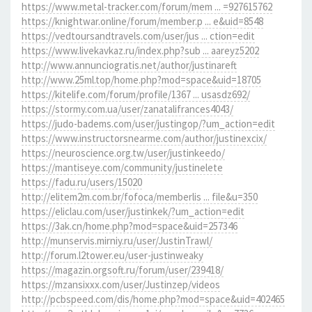
https://www.metal-tracker.com/forum/mem ... =927615762
https://knightwar.online/forum/member.p ... e&uid=8548
https://vedtoursandtravels.com/user/jus ... ction=edit
https://www.livekavkaz.ru/index.php?sub ... aareyz5202
http://www.annunciogratis.net/author/justinareft
http://www.25ml.top/home.php?mod=space&uid=18705
https://kitelife.com/forum/profile/1367 ... usasdz692/
https://stormy.com.ua/user/zanatalifrances4043/
https://judo-badems.com/user/justingop/?um_action=edit
https://www.instructorsnearme.com/author/justinexcix/
https://neuroscience.org.tw/user/justinkeedo/
https://mantiseye.com/community/justinelete
https://fadu.ru/users/15020
http://elitem2m.com.br/fofoca/memberlis ... file&u=350
https://eliclau.com/user/justinkek/?um_action=edit
https://3ak.cn/home.php?mod=space&uid=257346
http://munservis.mirniy.ru/user/JustinTrawl/
http://forum.l2tower.eu/user-justinweaky
https://magazin.orgsoft.ru/forum/user/239418/
https://mzansixxx.com/user/Justinzep/videos
http://pcbspeed.com/dis/home.php?mod=space&uid=402465