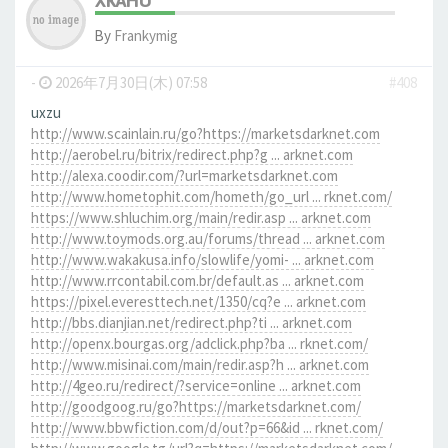
XKAHU
By
Frankymig
-
2026年7月30日(木) 07:58
#408
uxzu
http://www.scainlain.ru/go?https://marketsdarknet.com
http://aerobel.ru/bitrix/redirect.php?g ... arknet.com
http://alexa.coodir.com/?url=marketsdarknet.com
http://www.hometophit.com/hometh/go_url ... rknet.com/
https://www.shluchim.org/main/redir.asp ... arknet.com
http://www.toymods.org.au/forums/thread ... arknet.com
http://www.wakakusa.info/slowlife/yomi- ... arknet.com
http://www.rrcontabil.com.br/default.as ... arknet.com
https://pixel.everesttech.net/1350/cq?e ... arknet.com
http://bbs.dianjian.net/redirect.php?ti ... arknet.com
http://openx.bourgas.org/adclick.php?ba ... rknet.com/
http://www.misinai.com/main/redir.asp?h ... arknet.com
http://4geo.ru/redirect/?service=online ... arknet.com
http://goodgoog.ru/go?https://marketsdarknet.com/
http://www.bbwfiction.com/d/out?p=66&id ... rknet.com/