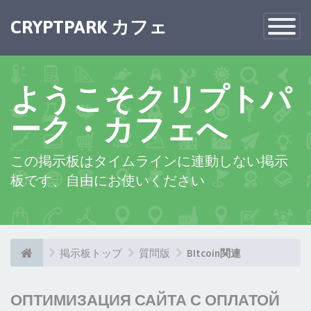
CRYPTPARK カフェ
Toggle
Navigatio
ようこそクリプトパ
ーク・カフェへ
この掲示板はタイムラインに連動しない掲示
板です、自由にお使いください
掲示板トップ
質問版
BItcoin関連
ОПТИМИЗАЦИЯ САЙТА С ОПЛАТОЙ