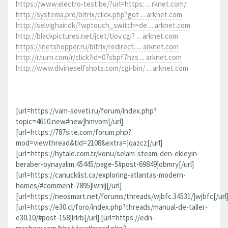
https://www.electro-test.be/?url=https: ... rknet.com/
http://systema.pro/bitrix/click.php?got ... arknet.com
http://selvighair.dk/?wptouch_switch=de ... arknet.com
http://blackpictures.net/jcet/tiov.cgi? ... arknet.com
https://inetshopper.ru/bitrix/redirect. ... arknet.com
http://r.turn.com/r/click?id=07sbpf7hzs ... arknet.com
http://www.divineselfshots.com/cgi-bin/ ... arknet.com
[url=https://vam-soveti.ru/forum/index.php?
topic=4610.new#new]hmvom[/url]
[url=https://787site.com/forum.php?
mod=viewthread&tid=2108&extra=]qazcz[/url]
[url=https://hytale.com.tr/konu/selam-steam-den-ekleyin-
beraber-oynayalim.45445/page-5#post-69849]obmry[/url]
[url=https://canucklist.ca/exploring-atlantas-modern-
homes/#comment-7895]iwnij[/url]
[url=https://neosmart.net/forums/threads/wjbfc.34531/]wjbfc[/url
[url=https://e30.cl/foro/index.php?threads/manual-de-taller-
e30.10/#post-158]lrlrb[/url] [url=https://edn-