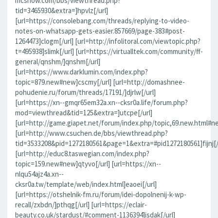
mcshow.com/bbs/viewthread.php?
tid=3465930&extra=]hpvlz[/url]
[url=https://consolebang.com/threads/replying-to-video-
notes-on-whatsapp-gets-easier.857669/page-383#post-
1264473]clogm[/url] [url=http://infolitoral.com/viewtopic.php?
t=495938]slimk[/url] [url=https://virtualltek.com/community/ff-
general/qnshm/]qnshm[/url]
[url=https://www.darklumin.com/index.php?
topic=879.new#new]cscmy[/url] [url=http://domashnee-
pohudenie.ru/forum/threads/17191/]djrlw[/url]
[url=https://xn--gmqr65em32a.xn--cksr0a.life/forum.php?
mod=viewthread&tid=125&extra=]utcpe[/url]
[url=http://game.giapet.net/forum/index.php/topic,69.new.html#n
[url=http://www.csuchen.de/bbs/viewthread.php?
tid=3533208&pid=1272180561&page=1&extra=#pid1272180561]fijnj[/
[url=http://educ8.taswegian.com/index.php?
topic=159.new#new]qtyvo[/url] [url=https://xn--
nlqu54ajz4a.xn--
cksr0a.tw/template/web/index.html]eaoei[/url]
[url=https://otshelnik-fm.ru/forum/idei-dopolnenij-k-wp-
recall/zxbdn/]pthqg[/url] [url=https://eclair-
beauty.co.uk/stardust/#comment-1136394]isdak[/url]