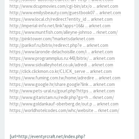
http://www.dcupmovies.com/cgi-bin/atx/o ... arknet.com
http://www.emilysbeauty.com/guestbook07 ... arknet.com
https://www.local.ch/redirect?entity_id ... arknet.com
http://imperial-info.net/link?apps=16&i ... arknet.com
https://www.muntfish.com/alleyne-johnso ... rknet.com/
http://pinktower.com/?marketsdarknet.com
http://parikof.ru/bitrix/redirect.php?e ... arknet.com
https://www.laronde-delachoisille.com/i ... arknet.com
https://www.programmplus.ru:443/bitrix/ ... arknet.com
https://www.sidvalleyhotel.co.uk/adredi ... arknet.com
http://click.clickmon.co.kr/CLICK_serve ... arknet.com
https://www.fuming.com.tw/home/adredire ... arknet.com
https://www.google.hr/share.google?link ... arknet.com
http://www.pets-ural.ru/gourl.php?https ... arknet.com
http://www.gitaristam.ru/redir.php?go=h ... rknet.com/
http://www.goldankauf-oberberg.de/out.p ... arknet.com
https://worldhotelcodes.com/whc/website ... rknet.com/
[url=http://eventyrcraft.net/index.php?