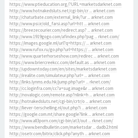
https://www.ptieducation.org/?URL=marketsdarknet.com
http://www.hotnakedsluts.net/cgi-bin/cr ... arknet.com
http://chaturbate.com/external_link/?ur ... arknet.com
http://www.psi.ir/old_farsi.asp?url=htt ... arknet.com
https://breezecourier.com/redirect.asp? ... arknet.com
http://www.1919gogo.com/afindex.php?pag ... rknet.com/
https://images.google.ml/url?q=https:// ... arknet.com
http://www.rufox.ru/go.php?url=https:// ... arknet.com
http://www.quarterhorseshow.com/redirec ... arknet.com
https://www.briercreekcc.com/default.as ... arknet.com
http://updowntoday.com/en/sites/marketsdarknet.com
http://irealite.com/simulateur.php?url= ... arknet.com
http://links.lynms.edu.hk/jump.php?url= ... rknet.com/
http://cc.loginfra.com/cc?a=sug.image&r ... arknet.com
http://novalogic.com/remote.asp?nlink=h ... arknet.com
http://hotnakedsluts.net/cgi-bin/crtr/o ... arknet.com
http://liever-terschelling.nl/out.php?i ... arknet.com
https://google.com.mt/share.google?link ... arknet.com
http://www.all3porn.com/cgi-bin/at3/out ... rknet.com/
https://www.bendbulletin.com/marketsdar ... dadb2.html
http://osetr.com/bitrix/click.php?anyth ... arknet.com