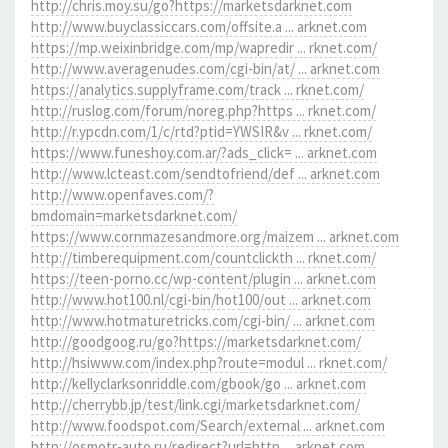
http://chris.moy.su/go?https://marketsdarknet.com
http://www.buyclassiccars.com/offsite.a ... arknet.com
https://mp.weixinbridge.com/mp/wapredir ... rknet.com/
http://www.averagenudes.com/cgi-bin/at/ ... arknet.com
https://analytics.supplyframe.com/track ... rknet.com/
http://ruslog.com/forum/noreg.php?https ... rknet.com/
http://r.ypcdn.com/1/c/rtd?ptid=YWSIR&v ... rknet.com/
https://www.funeshoy.com.ar/?ads_click= ... arknet.com
http://www.lcteast.com/sendtofriend/def ... arknet.com
http://www.openfaves.com/?
bmdomain=marketsdarknet.com/
https://www.cornmazesandmore.org/maizem ... arknet.com
http://timberequipment.com/countclickth ... rknet.com/
https://teen-porno.cc/wp-content/plugin ... arknet.com
http://www.hot100.nl/cgi-bin/hot100/out ... arknet.com
http://www.hotmaturetricks.com/cgi-bin/ ... arknet.com
http://goodgoog.ru/go?https://marketsdarknet.com/
http://hsiwww.com/index.php?route=modul ... rknet.com/
http://kellyclarksonriddle.com/gbook/go ... arknet.com
http://cherrybb.jp/test/link.cgi/marketsdarknet.com/
http://www.foodspot.com/Search/external ... arknet.com
http://osmotr-auto.ru/redirect?url=http ... arknet.com