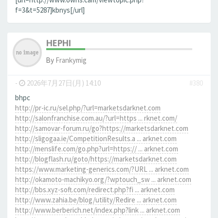
f=3&t=5287]kbnys[/url]
HEPHI
By
Frankymig
-
2026年7月27日(月) 14:10
#380
bhpc
http://pr-ic.ru/sel.php/?url=marketsdarknet.com
http://salonfranchise.com.au/?url=https ... rknet.com/
http://samovar-forum.ru/go?https://marketsdarknet.com
http://sligogaa.ie/CompetitionResults.a ... arknet.com
http://menslife.com/go.php?url=https:// ... arknet.com
http://blogflash.ru/goto/https://marketsdarknet.com
https://www.marketing-generics.com/?URL ... arknet.com
http://okamoto-machikyo.org/?wptouch_sw ... arknet.com
http://bbs.xyz-soft.com/redirect.php?fi ... arknet.com
http://www.zahia.be/blog/utility/Redire ... arknet.com
http://www.berberich.net/index.php?link ... arknet.com