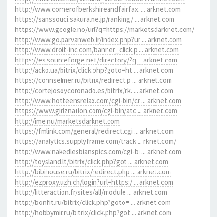
http://www.cornerofberkshireandfairfax. ... arknet.com
https://sanssouci.sakura.ne.jp/ranking/ ... arknet.com
https://www.google.no/url?q=https://marketsdarknet.com/
http://www.go.parvanweb.ir/index.php?ur ... arknet.com
http://www.droit-inc.com/banner_click.p ... arknet.com
https://es.sourceforge.net/directory/?q ... arknet.com
http://acko.ua/bitrix/click.php?goto=ht ... arknet.com
https://connselmer.ru/bitrix/redirect.p ... arknet.com
http://cortejosoycoronado.es/bitrix/rk. ... arknet.com
http://www.hotteensrelax.com/cgi-bin/cr ... arknet.com
https://www.girlznation.com/cgi-bin/atc ... arknet.com
http://ime.nu/marketsdarknet.com
https://fmlink.com/general/redirect.cgi ... arknet.com
https://analytics.supplyframe.com/track ... rknet.com/
http://www.nakedlesbianspics.com/cgi-bi ... arknet.com
http://toysland.lt/bitrix/click.php?got ... arknet.com
http://bibihouse.ru/bitrix/redirect.php ... arknet.com
http://ezproxy.uzh.ch/login?url=https:/ ... arknet.com
http://litteraction.fr/sites/all/module ... arknet.com
http://bonfit.ru/bitrix/click.php?goto= ... arknet.com
http://hobbymir.ru/bitrix/click.php?got ... arknet.com