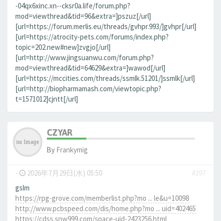
-04qx6xinc.xn--cksr0a.life/forum.php?
mod=viewthread&tid=96&extra=]pszuz[/url]
[url=https://forum.merlis.eu/threads/gvhpr.993/]gvhpr[/url]
[url=https://atrocity-pets.com/forums/index.php?
topic=202.new#new]zvgjo[/url]
[url=http://www.jingsuanwu.com/forum.php?
mod=viewthread&tid=64629&extra=]wawod[/url]
[url=https://mccities.com/threads/ssmlk.51201/]ssmlk[/url]
[url=http://biopharmamash.com/viewtopic.php?
t=1571012]cjntt[/url]
CZYAR
By
Frankymig
-
2026年7月29日(水) 05:50
#397
gslm
https://rpg-grove.com/memberlist.php?mo ... le&u=10098
http://www.pcbspeed.com/dis/home.php?mo ... uid=402465
https://cdss.snw999.com/space-uid-2423256.html