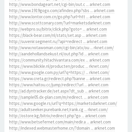
http://www.bondageart.net/cgi-bin/out.c ... arknet.com
http://www.1919gogo.com/afindex.php?sbs ... arknet.com
http://www.lontor.com.cn/go.php?url=htt ... arknet.com
http://www.scottconary.com/?url=marketsdarknet.com
http://webpro.su/bitrix/click.php?goto= ... arknet.com
https://black-bear.com/nl/stats/set.asp ... arknet.com
http://suvenir.segment.ru/?api=redirect ... arknet.com
http://www.notawoman.com/cgi-bin/atx/ou ... rknet.com/
http://aandehollandsekust.nl/out.php?id ... arknet.com
https://community.hitachivantara.com/ex ... arknet.com
https://www.blickle.nl/producten/produc ... rknet.com/
http://www.google.com.py/url?q=https:// ... rknet.com/
https://www.creta.gr/redirect.php?banne ... arknet.com
https://www.haitou.cc/jump/redirect?url ... arknet.com
http://ad.dyntracker.de/set.aspx?dt_sub ... arknet.com
http://sample05.dx-plan.com/m/redirect. ... arknet.com
https://www.google.rs/url?q=https://marketsdarknet.com/
http://adultseeker.purebank.net/rank.cg ... rknet.com/
http://ostore.kg/bitrix/redirect.php?go ... arknet.com
http://www.betsefernet.com/main/redir.a ... arknet.com
http://indexed.webmasterhome.cn/?domain ... arknet.com