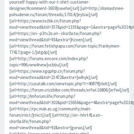
yourself-happy-with-our-t-shirt-customer-
designer/#comment-3659]swehe[/url] [url=http://domashnee-
pohudenie.ru/forum/threads/17014/]eylsw[/url]
[url=https://www.txzbk.cn/forum.php?
mod=viewthread&tid=357&pid=1335&page=1&extra=page%3D1#pid1
[url=https://xn--p3tv2o.xn--cksr0a.tw/forum.php?
mod=viewthread&tid=93&extra=]hzxen[/url]
[url=https://forum.fetishpapa.com/forum-topic/frankymen-
77417/page-1/]atgdp[/url]
[url=http://forums.encore.com/index.php?
topic=996.new#new]vcbbu[/url]
[url=https://www.xgqphp.cn/forum.php?
mod=viewthread&tid=21472&extra=]wlhyk[/url]
[url=http://cusatalk.com/viewtopic.php?t=40879]zlxlt[/url]
[url=https://forum.cruzbike.com/threads/xrfwi.16806/]xrfwi[/url]
[url=http://lmforum.life/forum.php?
mod=viewthread&tid=302&pid=15656&page=4&extra=page%3D1#pid
[url=https://rpc.mak.ac.ug/community/main-
forum/rnict/]rnict[/url] [url=http://xn--hhrt41a.xn--
cksr0a.life/forum.php?
mod=viewthread&tid=92&extra=]gonas[/url]
[url=http://www.owns.cam/viewtopic.php?