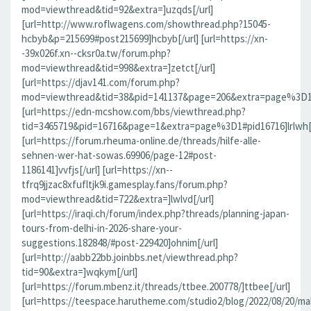
mod=viewthread&tid=92&extra=]uzqds[/url]
[url=http://www.roflwagens.com/showthread.php?15045-
hcbyb&p=215699#post215699]hcbyb[/url] [url=https://xn-
-39x026f.xn--cksr0a.tw/forum.php?
mod=viewthread&tid=998&extra=]zetct[/url]
[url=https://djav141.com/forum.php?
mod=viewthread&tid=38&pid=141137&page=206&extra=page%3D1#pi
[url=https://edn-mcshow.com/bbs/viewthread.php?
tid=3465719&pid=16716&page=1&extra=page%3D1#pid16716]lrlwh[/
[url=https://forum.rheuma-online.de/threads/hilfe-alle-
sehnen-wer-hat-sowas.69906/page-12#post-
1186141]vvfjs[/url] [url=https://xn--
tfrq9jjzac8xfufltjk9i.gamesplay.fans/forum.php?
mod=viewthread&tid=722&extra=]lwlvd[/url]
[url=https://iraqi.ch/forum/index.php?threads/planning-japan-
tours-from-delhi-in-2026-share-your-
suggestions.182848/#post-229420]ohnim[/url]
[url=http://aabb22bb.joinbbs.net/viewthread.php?
tid=90&extra=]wqkym[/url]
[url=https://forum.mbenz.it/threads/ttbee.200778/]ttbee[/url]
[url=https://teespace.harutheme.com/studio2/blog/2022/08/20/ma