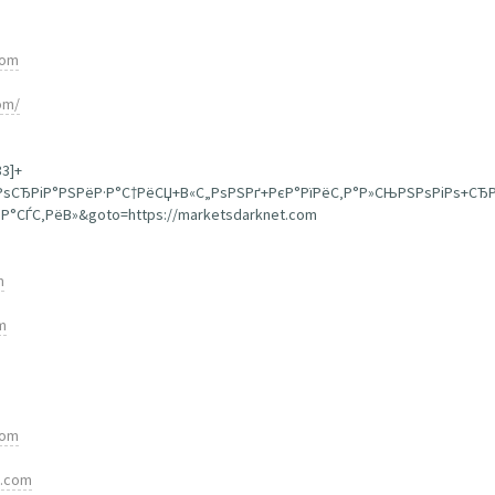
com
om/
33]+
+РѕСЂРіР°РЅРёР·Р°С†РёСЏ+В«С„РѕРЅРґ+РєР°РїРёС‚Р°Р»СЊРЅРѕРіРѕ+СЂ
°СЃС‚РёВ»&goto=https://marketsdarknet.com
m
m
com
t.com