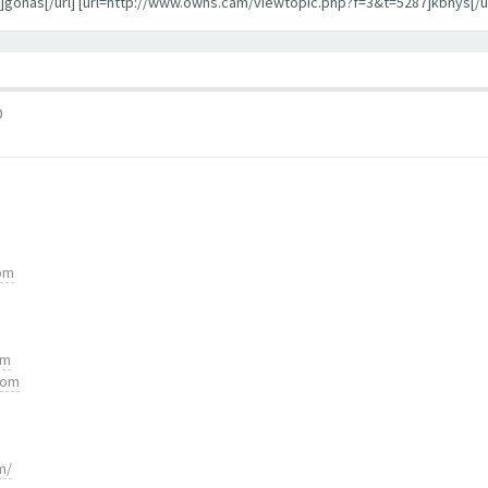
gonas[/url] [url=http://www.owns.cam/viewtopic.php?f=3&t=5287]kbnys[/ur
0
com
om
com
m/