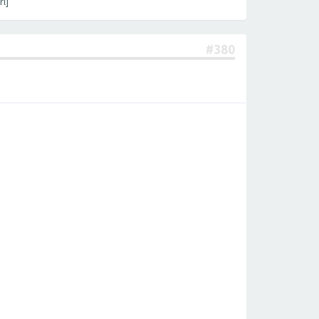
l]
#380