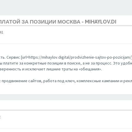
ЛАТОЙ ЗА ПОЗИЦИИ МОСКВА - MIHAYLOV.DI
41
. Сервис [url=https://mihaylov.digital/prodvizhenie-sajtov-po-pozicija
Вы платите за конкретные позиции в поиске, а не за процесс. Это удо
уверенность и исключает лишние траты на «обещания».
EO: продвижение сайтов, работа под ключ, комплексные кампании и рекл
2