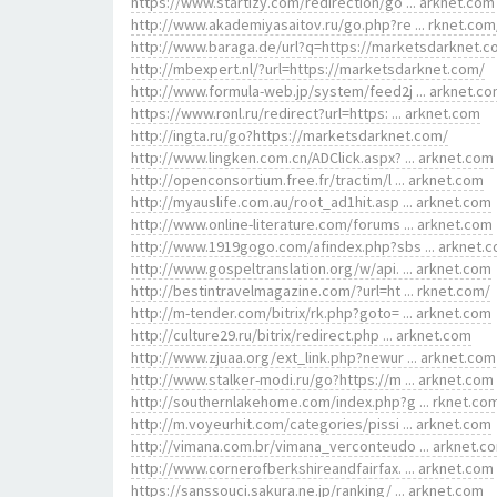
https://www.startizy.com/redirection/go ... arknet.com
http://www.akademiyasaitov.ru/go.php?re ... rknet.com
http://www.baraga.de/url?q=https://marketsdarknet.
http://mbexpert.nl/?url=https://marketsdarknet.com/
http://www.formula-web.jp/system/feed2j ... arknet.c
https://www.ronl.ru/redirect?url=https: ... arknet.com
http://ingta.ru/go?https://marketsdarknet.com/
http://www.lingken.com.cn/ADClick.aspx? ... arknet.com
http://openconsortium.free.fr/tractim/l ... arknet.com
http://myauslife.com.au/root_ad1hit.asp ... arknet.com
http://www.online-literature.com/forums ... arknet.com
http://www.1919gogo.com/afindex.php?sbs ... arknet.
http://www.gospeltranslation.org/w/api. ... arknet.com
http://bestintravelmagazine.com/?url=ht ... rknet.com/
http://m-tender.com/bitrix/rk.php?goto= ... arknet.com
http://culture29.ru/bitrix/redirect.php ... arknet.com
http://www.zjuaa.org/ext_link.php?newur ... arknet.com
http://www.stalker-modi.ru/go?https://m ... arknet.com
http://southernlakehome.com/index.php?g ... rknet.co
http://m.voyeurhit.com/categories/pissi ... arknet.com
http://vimana.com.br/vimana_verconteudo ... arknet.c
http://www.cornerofberkshireandfairfax. ... arknet.com
https://sanssouci.sakura.ne.jp/ranking/ ... arknet.com