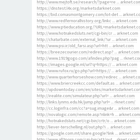
http://www.mejtoft.se/research/?page=re ... arknet.co
https://dnstest.l4x.org/marketsdarknet.com
https://bid.comasmontgomery.com/lot-det ... arknet.
http://www.redfernoralhistory.org/linkc ... arknet.com
https://www.ptieducation.org/?URL=marketsdarknet.
http://www.hotnakedsluts.net/cgi-bin/cr ... arknet.com
http://chaturbate.com/external_link/?ur ... arknet.com
http://www.psi.ir/old_farsi.asp?url=htt ... arknet.com
https://breezecourier.com/redirect.asp? ... arknet.com
http://www.1919gogo.com/afindex.php?pag ... rknet.c
https://images.google.ml/url?q=https:// ... arknet.com
http://www.rufox.ru/go.php?url=https:// ... arknet.com
http://www.quarterhorseshow.com/redirec ... arknet.c
https://www.briercreekcc.com/default.as ... arknet.co
http://updowntoday.com/en/sites/marketsdarknet.co
http://irealite.com/simulateur.php?url= ... arknet.com
http://links.lynms.edu.hk/jump.php?url= ... rknet.com/
http://cc.loginfra.com/cc?a=sug.image&r ... arknet.com
http://novalogic.com/remote.asp?nlink=h ... arknet.com
http://hotnakedsluts.net/cgi-bin/crtr/o ... arknet.com
http://liever-terschelling.nl/out.php?i ... arknet.com
https://google.com.mt/share.google?link ... arknet.com
http://www.all3porn.com/cgi-bin/at3/out ... rknet.com/