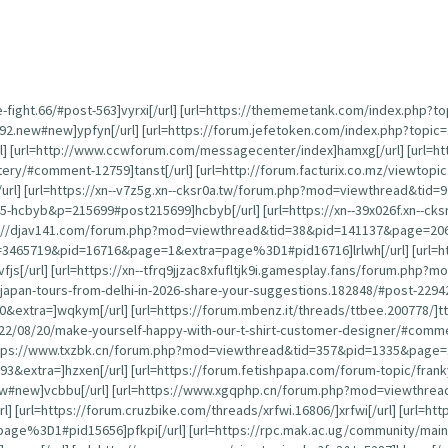
e-fight.66/#post-563]vyrxi[/url] [url=https://thememetank.com/index.php?t
792.new#new]ypfyn[/url] [url=https://forum.jefetoken.com/index.php?topi
] [url=http://www.ccwforum.com/messagecenter/index]hamxg[/url] [url=htt
ery/#comment-12759]tanst[/url] [url=http://forum.facturix.co.mz/viewtopi
/url] [url=https://xn--v7z5g.xn--cksr0a.tw/forum.php?mod=viewthread&tid=9
-hcbyb&p=215699#post215699]hcbyb[/url] [url=https://xn--39x026f.xn--cks
ps://djav141.com/forum.php?mod=viewthread&tid=38&pid=141137&page=20
3465719&pid=16716&page=1&extra=page%3D1#pid16716]lrlwh[/url] [url=http
[/url] [url=https://xn--tfrq9jjzac8xfufltjk9i.gamesplay.fans/forum.php?m
g-japan-tours-from-delhi-in-2026-share-your-suggestions.182848/#post-22942
0&extra=]wqkym[/url] [url=https://forum.mbenz.it/threads/ttbee.200778/]tt
22/08/20/make-yourself-happy-with-our-t-shirt-customer-designer/#comme
https://www.txzbk.cn/forum.php?mod=viewthread&tid=357&pid=1335&page=1&
&extra=]hzxen[/url] [url=https://forum.fetishpapa.com/forum-topic/fran
ew#new]vcbbu[/url] [url=https://www.xgqphp.cn/forum.php?mod=viewthread
rl] [url=https://forum.cruzbike.com/threads/xrfwi.16806/]xrfwi[/url] [url=ht
D1#pid15656]pfkpi[/url] [url=https://rpc.mak.ac.ug/community/main-forum/