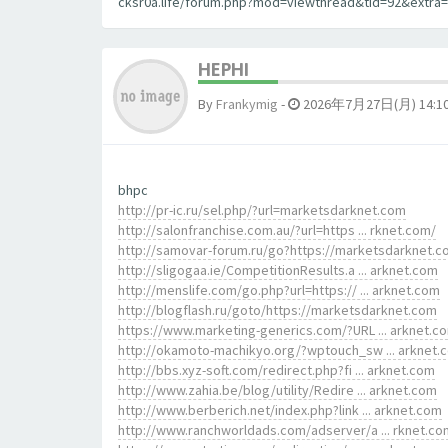
cksr0a.life/forum.php?mod=viewthread&tid=92&extra=]
HEPHI
By
Frankymig
-
2026年7月27日(月) 14:1
bhpc
http://pr-ic.ru/sel.php/?url=marketsdarknet.com
http://salonfranchise.com.au/?url=https ... rknet.com/
http://samovar-forum.ru/go?https://marketsdarknet.
http://sligogaa.ie/CompetitionResults.a ... arknet.com
http://menslife.com/go.php?url=https:// ... arknet.com
http://blogflash.ru/goto/https://marketsdarknet.com
https://www.marketing-generics.com/?URL ... arknet.c
http://okamoto-machikyo.org/?wptouch_sw ... arknet.
http://bbs.xyz-soft.com/redirect.php?fi ... arknet.com
http://www.zahia.be/blog/utility/Redire ... arknet.com
http://www.berberich.net/index.php?link ... arknet.com
http://www.ranchworldads.com/adserver/a ... rknet.co