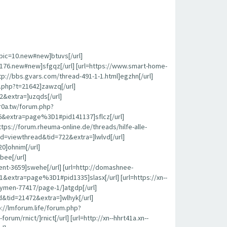
opic=10.new#new]btuvs[/url]
c=176.new#new]sfgqz[/url] [url=https://www.smart-home-
p://bbs.gvars.com/thread-491-1-1.html]egzhn[/url]
c.php?t=21642]zawzq[/url]
2&extra=]uzqds[/url]
r0a.tw/forum.php?
6&extra=page%3D1#pid141137]sflcz[/url]
s://forum.rheuma-online.de/threads/hilfe-alle-
od=viewthread&tid=722&extra=]lwlvd[/url]
0]ohnim[/url]
bee[/url]
nt-3659]swehe[/url] [url=http://domashnee-
extra=page%3D1#pid1335]slasx[/url] [url=https://xn--
kymen-77417/page-1/]atgdp[/url]
&tid=21472&extra=]wlhyk[/url]
tp://lmforum.life/forum.php?
rnict/]rnict[/url] [url=http://xn--hhrt41a.xn--