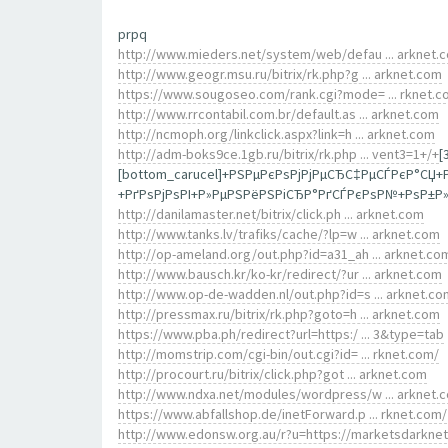
prpq
http://www.mieders.net/system/web/defau ... arknet.
http://www.geogr.msu.ru/bitrix/rk.php?g ... arknet.com
https://www.sougoseo.com/rank.cgi?mode= ... rknet.c
http://www.rrcontabil.com.br/default.as ... arknet.com
http://ncmoph.org/linkclick.aspx?link=h ... arknet.com
http://adm-boks9ce.1gb.ru/bitrix/rk.php ... vent3=1+/+
[
[bottom_carucel]+РЅРµРєРѕРјРјРµСЂС‡РµСЃРєР°СЏ
+РґРѕРјРѕРІ+Р»РµРЅРёРЅРіСЂР°РґСЃРєРѕР№+РѕР±Р»Р
http://danilamaster.net/bitrix/click.ph ... arknet.com
http://www.tanks.lv/trafiks/cache/?lp=w ... arknet.com
http://op-ameland.org/out.php?id=a31_ah ... arknet.co
http://www.bausch.kr/ko-kr/redirect/?ur ... arknet.com
http://www.op-de-wadden.nl/out.php?id=s ... arknet.co
http://pressmax.ru/bitrix/rk.php?goto=h ... arknet.com
https://www.pba.ph/redirect?url=https:/ ... 3&type=tab
http://momstrip.com/cgi-bin/out.cgi?id= ... rknet.com/
http://procourt.ru/bitrix/click.php?got ... arknet.com
http://www.ndxa.net/modules/wordpress/w ... arknet.
https://www.abfallshop.de/inetForward.p ... rknet.com/
http://www.edonsw.org.au/r?u=https://marketsdarkne