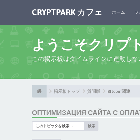
CRYPTPARK カフェ
ホーム
フ
ようこそクリプ
この掲示板はタイムラインに連動しな
掲示板トップ
質問版
BItcoin関連
ОПТИМИЗАЦИЯ САЙТА С ОПЛАТ
検索