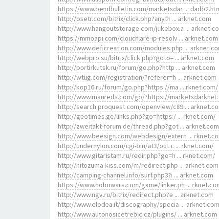
https://www.bendbulletin.com/marketsdar ... dadb2.ht
http://osetr.com/bitrix/click.php?anyth ... arknet.com
http://www.hangoutstorage.com/jukebox.a ... arknet.c
https://mmoapi.com/cloudflare-ip-resolv ... arknet.com
http://www.deficreation.com/modules.php ... arknet.c
http://webpro.su/bitrix/click.php?goto= ... arknet.com
http://portirkutsk.ru/forum/go.php?http ... arknet.com
http://wtug.com/registration/?referer=h ... arknet.com
http://kop16.ru/forum/go.php?https://ma ... rknet.com/
http://www.manreds.com/go/?https://marketsdarknet
http://search.proquest.com/openview/c89 ... arknet.c
http://geotimes.ge/links.php?go=https:/ ... rknet.com/
http://zweitakt-forum.de/thread.php?got ... arknet.com
http://www.beesign.com/webdesign/extern ... rknet.c
http://undernylon.com/cgi-bin/at3/out.c ... rknet.com/
http://www.gitaristam.ru/redir.php?go=h ... rknet.com/
http://hitozuma-kiss.com/m/redirect.php ... arknet.com
http://camping-channel.info/surf.php3?i ... arknet.com
https://www.hobowars.com/game/linker.ph ... rknet.co
http://www.ngv.ru/bitrix/redirect.php?e ... arknet.com
http://www.elodea.it/discography/specia ... arknet.co
http://www.autonosicetrebic.cz/plugins/ ... arknet.com