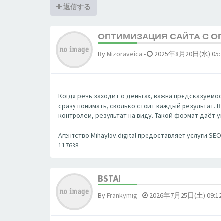
返信する
ОПТИМИЗАЦИЯ САЙТА С ОП
By
Mizoraveica
-
2025年8月20日(水) 05:
Когда речь заходит о деньгах, важна предсказуемость
сразу понимать, сколько стоит каждый результат. 
контролем, результат на виду. Такой формат даёт 
Агентство Mihaylov.digital предоставляет услуги S
117638.
BSTAI
By
Frankymig
-
2026年7月25日(土) 09:1