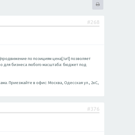
#268
m/]продвижение по позициям цена[/url] позволяет
бно для бизнеса любого масштаба: бюджет под
ама. Приезжайте в офис: Москва, Одесская ул., 2кС,
#376