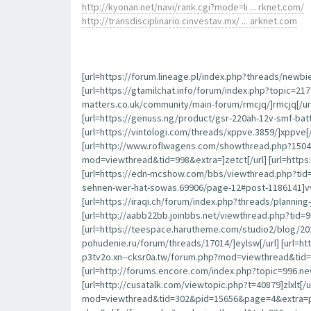
http://kyonan.net/navi/rank.cgi?mode=li ... rknet.com/
http://transdisciplinario.cinvestav.mx/ ... arknet.com
[url=https://forum.lineage.pl/index.php?threads/newbi
[url=https://gtamilchat.info/forum/index.php?topic=21
matters.co.uk/community/main-forum/rmcjq/]rmcjq[/url
[url=https://genuss.ng/product/gsr-220ah-12v-smf-batt
[url=https://vintologi.com/threads/xppve.3859/]xppve[
[url=http://www.roflwagens.com/showthread.php?15045
mod=viewthread&tid=998&extra=]zetct[/url] [url=htt
[url=https://edn-mcshow.com/bbs/viewthread.php?tid=
sehnen-wer-hat-sowas.69906/page-12#post-1186141]vvfjs
[url=https://iraqi.ch/forum/index.php?threads/plannin
[url=http://aabb22bb.joinbbs.net/viewthread.php?tid=9
[url=https://teespace.harutheme.com/studio2/blog/20
pohudenie.ru/forum/threads/17014/]eylsw[/url] [url=
p3tv2o.xn--cksr0a.tw/forum.php?mod=viewthread&tid=93
[url=http://forums.encore.com/index.php?topic=996.n
[url=http://cusatalk.com/viewtopic.php?t=40879]zlxlt[/u
mod=viewthread&tid=302&pid=15656&page=4&extra=page%3