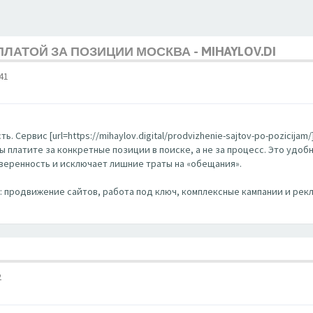
ЛАТОЙ ЗА ПОЗИЦИИ МОСКВА - MIHAYLOV.DI
41
. Сервис [url=https://mihaylov.digital/prodvizhenie-sajtov-po-pozicija
Вы платите за конкретные позиции в поиске, а не за процесс. Это удо
уверенность и исключает лишние траты на «обещания».
EO: продвижение сайтов, работа под ключ, комплексные кампании и рекл
2