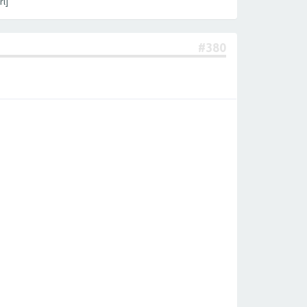
l]
#380