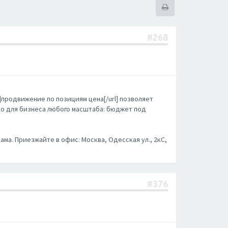
#268
m/]продвижение по позициям цена[/url] позволяет
бно для бизнеса любого масштаба: бюджет под
ама. Приезжайте в офис: Москва, Одесская ул., 2кС,
#376