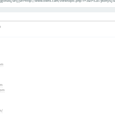
gonas[/url] [url=http://www.owns.cam/viewtopic.php?f=3&t=5287]kbnys[/ur
0
com
om
com
m/