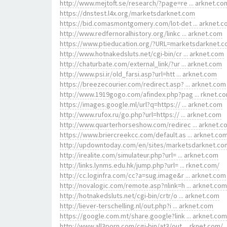
http://www.mejtoft.se/research/?page=re ... arknet.co
https://dnstest.l4x.org/marketsdarknet.com
https://bid.comasmontgomery.com/lot-det ... arknet.
http://www.redfernoralhistory.org/linkc ... arknet.com
https://www.ptieducation.org/?URL=marketsdarknet.
http://www.hotnakedsluts.net/cgi-bin/cr ... arknet.com
http://chaturbate.com/external_link/?ur ... arknet.com
http://www.psi.ir/old_farsi.asp?url=htt ... arknet.com
https://breezecourier.com/redirect.asp? ... arknet.com
http://www.1919gogo.com/afindex.php?pag ... rknet.c
https://images.google.ml/url?q=https:// ... arknet.com
http://www.rufox.ru/go.php?url=https:// ... arknet.com
http://www.quarterhorseshow.com/redirec ... arknet.c
https://www.briercreekcc.com/default.as ... arknet.co
http://updowntoday.com/en/sites/marketsdarknet.co
http://irealite.com/simulateur.php?url= ... arknet.com
http://links.lynms.edu.hk/jump.php?url= ... rknet.com/
http://cc.loginfra.com/cc?a=sug.image&r ... arknet.com
http://novalogic.com/remote.asp?nlink=h ... arknet.com
http://hotnakedsluts.net/cgi-bin/crtr/o ... arknet.com
http://liever-terschelling.nl/out.php?i ... arknet.com
https://google.com.mt/share.google?link ... arknet.com
http://www.all3porn.com/cgi-bin/at3/out ... rknet.com/