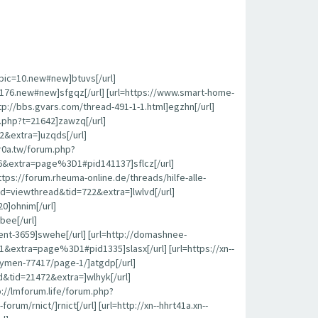
opic=10.new#new]btuvs[/url]
c=176.new#new]sfgqz[/url] [url=https://www.smart-home-
p://bbs.gvars.com/thread-491-1-1.html]egzhn[/url]
c.php?t=21642]zawzq[/url]
2&extra=]uzqds[/url]
r0a.tw/forum.php?
6&extra=page%3D1#pid141137]sflcz[/url]
s://forum.rheuma-online.de/threads/hilfe-alle-
od=viewthread&tid=722&extra=]lwlvd[/url]
0]ohnim[/url]
bee[/url]
nt-3659]swehe[/url] [url=http://domashnee-
extra=page%3D1#pid1335]slasx[/url] [url=https://xn--
kymen-77417/page-1/]atgdp[/url]
&tid=21472&extra=]wlhyk[/url]
tp://lmforum.life/forum.php?
rnict/]rnict[/url] [url=http://xn--hhrt41a.xn--