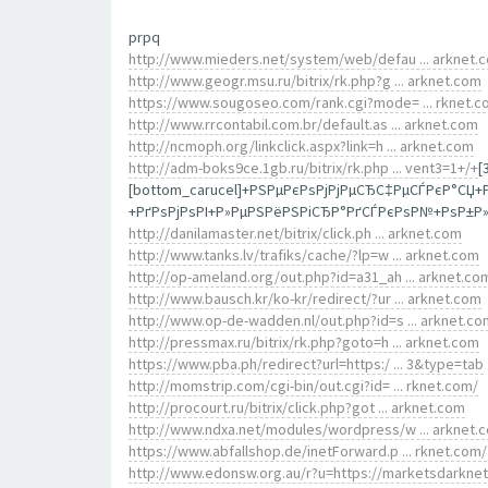
prpq
http://www.mieders.net/system/web/defau ... arknet.
http://www.geogr.msu.ru/bitrix/rk.php?g ... arknet.com
https://www.sougoseo.com/rank.cgi?mode= ... rknet.c
http://www.rrcontabil.com.br/default.as ... arknet.com
http://ncmoph.org/linkclick.aspx?link=h ... arknet.com
http://adm-boks9ce.1gb.ru/bitrix/rk.php ... vent3=1+/+
[
[bottom_carucel]+РЅРµРєРѕРјРјРµСЂС‡РµСЃРєР°СЏ
+РґРѕРјРѕРІ+Р»РµРЅРёРЅРіСЂР°РґСЃРєРѕР№+РѕР±Р»Р
http://danilamaster.net/bitrix/click.ph ... arknet.com
http://www.tanks.lv/trafiks/cache/?lp=w ... arknet.com
http://op-ameland.org/out.php?id=a31_ah ... arknet.co
http://www.bausch.kr/ko-kr/redirect/?ur ... arknet.com
http://www.op-de-wadden.nl/out.php?id=s ... arknet.co
http://pressmax.ru/bitrix/rk.php?goto=h ... arknet.com
https://www.pba.ph/redirect?url=https:/ ... 3&type=tab
http://momstrip.com/cgi-bin/out.cgi?id= ... rknet.com/
http://procourt.ru/bitrix/click.php?got ... arknet.com
http://www.ndxa.net/modules/wordpress/w ... arknet.
https://www.abfallshop.de/inetForward.p ... rknet.com/
http://www.edonsw.org.au/r?u=https://marketsdarkne