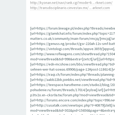
http://kyonan.net/navi/rank.cgi?mode=li ... rknet.com/
http://transdisciplinario.cinvestav.mx/ ... arknet.com
[url=https://forum.lineage.pl/index.php?threads/newbi
[url=https://gtamilchat.info/forum/index.php?topic=21
matters.co.uk/community/main-forum/rmcjq/]rmcjq[/url
[url=https://genuss.ng/product/gsr-220ah-12v-smf-batt
[url=https://vintologi.com/threads/xppve.3859/]xppve[
[url=http://www.roflwagens.com/showthread.php?15045
mod=viewthread&tid=998&extra=]zetct[/url] [url=htt
[url=https://edn-mcshow.com/bbs/viewthread.php?tid=
sehnen-wer-hat-sowas.69906/page-12#post-1186141]vvfjs
[url=https://iraqi.ch/forum/index.php?threads/plannin
[url=http://aabb22bb.joinbbs.net/viewthread.php?tid=9
[url=https://teespace.harutheme.com/studio2/blog/20
pohudenie.ru/forum/threads/17014/]eylsw[/url] [url=
p3tv2o.xn--cksr0a.tw/forum.php?mod=viewthread&tid=93
[url=http://forums.encore.com/index.php?topic=996.n
[url=http://cusatalk.com/viewtopic.php?t=40879]zlxlt[/u
mod=viewthread&tid=302&pid=15656&page=4&extra=page%3