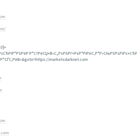
com
om/
33]+
+РѕСЂРіР°РЅРёР·Р°С†РёСЏ+В«С„РѕРЅРґ+РєР°РїРёС‚Р°Р»СЊРЅРѕРіРѕ+СЂ
°СЃС‚РёВ»&goto=https://marketsdarknet.com
m
m
com
t.com