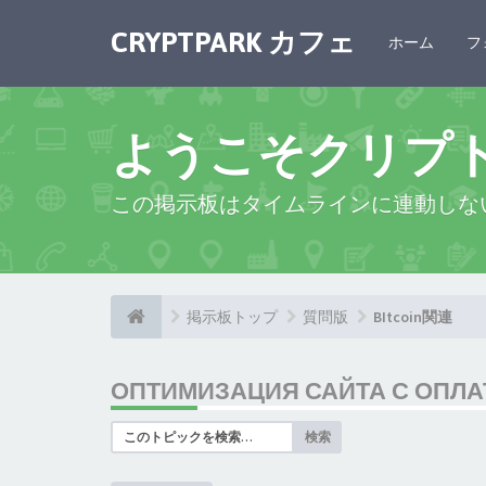
CRYPTPARK カフェ
ホーム
フ
ようこそクリプ
この掲示板はタイムラインに連動しな
掲示板トップ
質問版
BItcoin関連
ОПТИМИЗАЦИЯ САЙТА С ОПЛАТ
検索