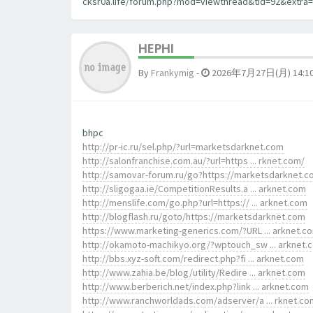
cksr0a.life/forum.php?mod=viewthread&tid=92&extra=]
HEPHI
By
Frankymig
-
2026年7月27日(月) 14:1
bhpc
http://pr-ic.ru/sel.php/?url=marketsdarknet.com
http://salonfranchise.com.au/?url=https ... rknet.com/
http://samovar-forum.ru/go?https://marketsdarknet.
http://sligogaa.ie/CompetitionResults.a ... arknet.com
http://menslife.com/go.php?url=https:// ... arknet.com
http://blogflash.ru/goto/https://marketsdarknet.com
https://www.marketing-generics.com/?URL ... arknet.c
http://okamoto-machikyo.org/?wptouch_sw ... arknet.
http://bbs.xyz-soft.com/redirect.php?fi ... arknet.com
http://www.zahia.be/blog/utility/Redire ... arknet.com
http://www.berberich.net/index.php?link ... arknet.com
http://www.ranchworldads.com/adserver/a ... rknet.co