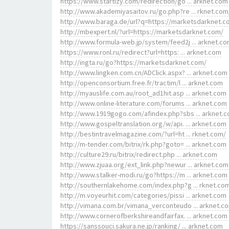
https://www.startizy.com/redirection/go ... arknet.com
http://www.akademiyasaitov.ru/go.php?re ... rknet.com
http://www.baraga.de/url?q=https://marketsdarknet.
http://mbexpert.nl/?url=https://marketsdarknet.com/
http://www.formula-web.jp/system/feed2j ... arknet.c
https://www.ronl.ru/redirect?url=https: ... arknet.com
http://ingta.ru/go?https://marketsdarknet.com/
http://www.lingken.com.cn/ADClick.aspx? ... arknet.com
http://openconsortium.free.fr/tractim/l ... arknet.com
http://myauslife.com.au/root_ad1hit.asp ... arknet.com
http://www.online-literature.com/forums ... arknet.com
http://www.1919gogo.com/afindex.php?sbs ... arknet.
http://www.gospeltranslation.org/w/api. ... arknet.com
http://bestintravelmagazine.com/?url=ht ... rknet.com/
http://m-tender.com/bitrix/rk.php?goto= ... arknet.com
http://culture29.ru/bitrix/redirect.php ... arknet.com
http://www.zjuaa.org/ext_link.php?newur ... arknet.com
http://www.stalker-modi.ru/go?https://m ... arknet.com
http://southernlakehome.com/index.php?g ... rknet.co
http://m.voyeurhit.com/categories/pissi ... arknet.com
http://vimana.com.br/vimana_verconteudo ... arknet.c
http://www.cornerofberkshireandfairfax. ... arknet.com
https://sanssouci.sakura.ne.jp/ranking/ ... arknet.com