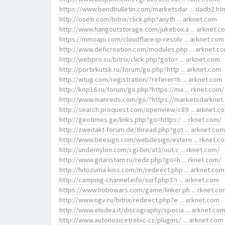
https://www.bendbulletin.com/marketsdar ... dadb2.ht
http://osetr.com/bitrix/click.php?anyth ... arknet.com
http://www.hangoutstorage.com/jukebox.a ... arknet.c
https://mmoapi.com/cloudflare-ip-resolv ... arknet.com
http://www.deficreation.com/modules.php ... arknet.c
http://webpro.su/bitrix/click.php?goto= ... arknet.com
http://portirkutsk.ru/forum/go.php?http ... arknet.com
http://wtug.com/registration/?referer=h ... arknet.com
http://kop16.ru/forum/go.php?https://ma ... rknet.com/
http://www.manreds.com/go/?https://marketsdarknet
http://search.proquest.com/openview/c89 ... arknet.c
http://geotimes.ge/links.php?go=https:/ ... rknet.com/
http://zweitakt-forum.de/thread.php?got ... arknet.com
http://www.beesign.com/webdesign/extern ... rknet.c
http://undernylon.com/cgi-bin/at3/out.c ... rknet.com/
http://www.gitaristam.ru/redir.php?go=h ... rknet.com/
http://hitozuma-kiss.com/m/redirect.php ... arknet.com
http://camping-channel.info/surf.php3?i ... arknet.com
https://www.hobowars.com/game/linker.ph ... rknet.co
http://www.ngv.ru/bitrix/redirect.php?e ... arknet.com
http://www.elodea.it/discography/specia ... arknet.co
http://www.autonosicetrebic.cz/plugins/ ... arknet.com