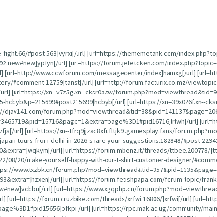
e-fight.66/#post-563]vyrxi[/url] [url=https://thememetank.com/index.php?t
792.new#new]ypfyn[/url] [url=https://forum.jefetoken.com/index.php?topi
] [url=http://www.ccwforum.com/messagecenter/index]hamxg[/url] [url=htt
ery/#comment-12759]tanst[/url] [url=http://forum.facturix.co.mz/viewtopi
/url] [url=https://xn--v7z5g.xn--cksr0a.tw/forum.php?mod=viewthread&tid=9
-hcbyb&p=215699#post215699]hcbyb[/url] [url=https://xn--39x026f.xn--cks
ps://djav141.com/forum.php?mod=viewthread&tid=38&pid=141137&page=20
3465719&pid=16716&page=1&extra=page%3D1#pid16716]lrlwh[/url] [url=http
[/url] [url=https://xn--tfrq9jjzac8xfufltjk9i.gamesplay.fans/forum.php?m
g-japan-tours-from-delhi-in-2026-share-your-suggestions.182848/#post-22942
0&extra=]wqkym[/url] [url=https://forum.mbenz.it/threads/ttbee.200778/]tt
22/08/20/make-yourself-happy-with-our-t-shirt-customer-designer/#comme
https://www.txzbk.cn/forum.php?mod=viewthread&tid=357&pid=1335&page=1&
&extra=]hzxen[/url] [url=https://forum.fetishpapa.com/forum-topic/fran
ew#new]vcbbu[/url] [url=https://www.xgqphp.cn/forum.php?mod=viewthread
rl] [url=https://forum.cruzbike.com/threads/xrfwi.16806/]xrfwi[/url] [url=ht
D1#pid15656]pfkpi[/url] [url=https://rpc.mak.ac.ug/community/main-forum/