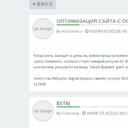
返信する
ОПТИМИЗАЦИЯ САЙТА С ОП
By
Mizoraveica
-
2025年8月20日(水) 05:
Когда речь заходит о деньгах, важна предсказуемость
сразу понимать, сколько стоит каждый результат. 
контролем, результат на виду. Такой формат даёт 
Агентство Mihaylov.digital предоставляет услуги S
117638.
BSTAI
By
Frankymig
-
2026年7月25日(土) 09:1