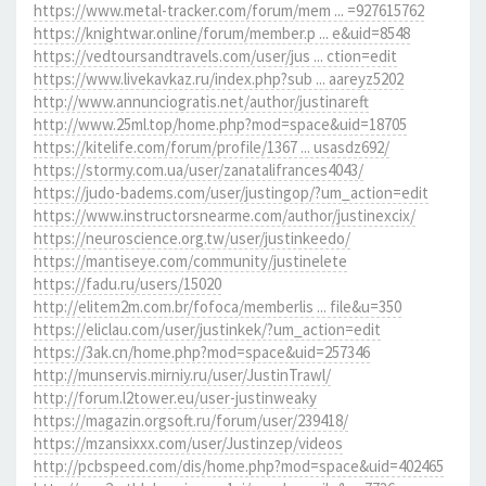
https://www.metal-tracker.com/forum/mem ... =927615762
https://knightwar.online/forum/member.p ... e&uid=8548
https://vedtoursandtravels.com/user/jus ... ction=edit
https://www.livekavkaz.ru/index.php?sub ... aareyz5202
http://www.annunciogratis.net/author/justinareft
http://www.25ml.top/home.php?mod=space&uid=18705
https://kitelife.com/forum/profile/1367 ... usasdz692/
https://stormy.com.ua/user/zanatalifrances4043/
https://judo-badems.com/user/justingop/?um_action=edit
https://www.instructorsnearme.com/author/justinexcix/
https://neuroscience.org.tw/user/justinkeedo/
https://mantiseye.com/community/justinelete
https://fadu.ru/users/15020
http://elitem2m.com.br/fofoca/memberlis ... file&u=350
https://eliclau.com/user/justinkek/?um_action=edit
https://3ak.cn/home.php?mod=space&uid=257346
http://munservis.mirniy.ru/user/JustinTrawl/
http://forum.l2tower.eu/user-justinweaky
https://magazin.orgsoft.ru/forum/user/239418/
https://mzansixxx.com/user/Justinzep/videos
http://pcbspeed.com/dis/home.php?mod=space&uid=402465