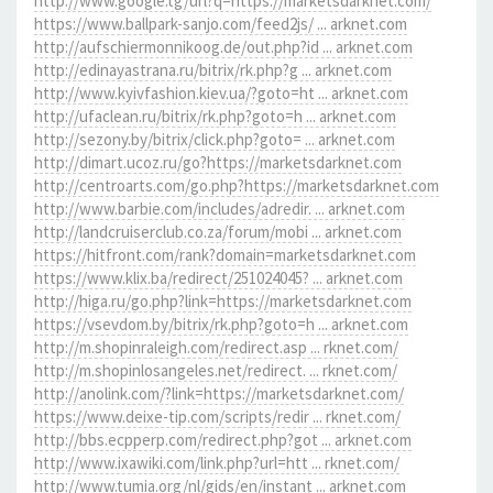
http://www.google.tg/url?q=https://marketsdarknet.com/
https://www.ballpark-sanjo.com/feed2js/ ... arknet.com
http://aufschiermonnikoog.de/out.php?id ... arknet.com
http://edinayastrana.ru/bitrix/rk.php?g ... arknet.com
http://www.kyivfashion.kiev.ua/?goto=ht ... arknet.com
http://ufaclean.ru/bitrix/rk.php?goto=h ... arknet.com
http://sezony.by/bitrix/click.php?goto= ... arknet.com
http://dimart.ucoz.ru/go?https://marketsdarknet.com
http://centroarts.com/go.php?https://marketsdarknet.com
http://www.barbie.com/includes/adredir. ... arknet.com
http://landcruiserclub.co.za/forum/mobi ... arknet.com
https://hitfront.com/rank?domain=marketsdarknet.com
https://www.klix.ba/redirect/251024045? ... arknet.com
http://higa.ru/go.php?link=https://marketsdarknet.com
https://vsevdom.by/bitrix/rk.php?goto=h ... arknet.com
http://m.shopinraleigh.com/redirect.asp ... rknet.com/
http://m.shopinlosangeles.net/redirect. ... rknet.com/
http://anolink.com/?link=https://marketsdarknet.com/
https://www.deixe-tip.com/scripts/redir ... rknet.com/
http://bbs.ecpperp.com/redirect.php?got ... arknet.com
http://www.ixawiki.com/link.php?url=htt ... rknet.com/
http://www.tumia.org/nl/gids/en/instant ... arknet.com