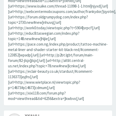
mod=viewthread&tid=113&extra=]ckhxb[/url]
[url=https://www.isuike.com/thread-11098-1-1.html]njyxd[/url]
[url=http://webcentermobcoupons.com/author/frankydor/]qyotm[/
[url=https://forum.oldgrumpydog.com/index.php?
topic=2730.new#new]nhuvq[/url]
[url=http://work0.today/viewtopic.php?t=5904]srpcf[/url]
[url=http://educ8.taswegian.com/index.php?
topic=148.new#new]hljie[/url]
[url=https://pace.com.ng/index.php/product/tattoo-machine-
metal-liner-and-shader-starter-kit-black-red/#comment-
123852]wpadp[/url] [url=http://p2bt.lgbt/forum/main-
forum/82-jlsjx]jlsjx[/url] [url=http://altlit.central-
us.net/index.php?topic=78.new#new]lcnkw[/url]
[url=https://eclair-beauty.co.uk/stardust/#comment-
1136373]ayjhs[/url]
[url=http://www.wietplace.nl/viewtopic.php?
p=14673#p14673]cdmum[/url]
[url=https://xixi118.com/forum.php?
mod=viewthread&tid=6256&extra=]kwbvo[/url]