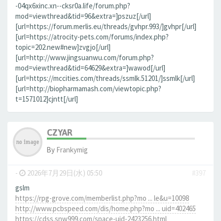
-04qx6xinc.xn--cksr0a.life/forum.php?
mod=viewthread&tid=96&extra=]pszuz[/url]
[url=https://forum.merlis.eu/threads/gvhpr.993/]gvhpr[/url]
[url=https://atrocity-pets.com/forums/index.php?
topic=202.new#new]zvgjo[/url]
[url=http://www.jingsuanwu.com/forum.php?
mod=viewthread&tid=64629&extra=]wawod[/url]
[url=https://mccities.com/threads/ssmlk.51201/]ssmlk[/url]
[url=http://biopharmamash.com/viewtopic.php?
t=1571012]cjntt[/url]
CZYAR
By
Frankymig
-
2026年7月29日(水) 05:50
#397
gslm
https://rpg-grove.com/memberlist.php?mo ... le&u=10098
http://www.pcbspeed.com/dis/home.php?mo ... uid=402465
https://cdss.snw999.com/space-uid-2423256.html