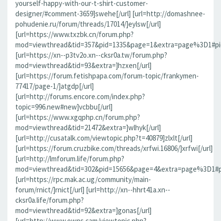
yourself-happy-with-our-t-shirt-customer-
designer/#comment-3659]swehe[/url] [url=http://domashnee-
pohudenie.ru/forum/threads/17014/]eylsw[/url]
[url=https://www.txzbk.cn/forum.php?
mod=viewthread&tid=357&pid=1335&page=1&extra=page%3D1#pid1
[url=https://xn--p3tv2o.xn--cksr0a.tw/forum.php?
mod=viewthread&tid=93&extra=]hzxen[/url]
[url=https://forum.fetishpapa.com/forum-topic/frankymen-
77417/page-1/]atgdp[/url]
[url=http://forums.encore.com/index.php?
topic=996.new#new]vcbbu[/url]
[url=https://www.xgqphp.cn/forum.php?
mod=viewthread&tid=21472&extra=]wlhyk[/url]
[url=http://cusatalk.com/viewtopic.php?t=40879]zlxlt[/url]
[url=https://forum.cruzbike.com/threads/xrfwi.16806/]xrfwi[/url]
[url=http://lmforum.life/forum.php?
mod=viewthread&tid=302&pid=15656&page=4&extra=page%3D1#pid
[url=https://rpc.mak.ac.ug/community/main-
forum/rnict/]rnict[/url] [url=http://xn--hhrt41a.xn--
cksr0a.life/forum.php?
mod=viewthread&tid=92&extra=]gonas[/url]
[url=http://www.owns.cam/viewtopic.php?