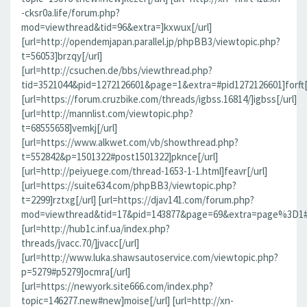
-cksr0a.life/forum.php?
mod=viewthread&tid=96&extra=]kxwux[/url]
[url=http://opendemjapan.parallel.jp/phpBB3/viewtopic.php?
t=56053]brzqy[/url]
[url=http://csuchen.de/bbs/viewthread.php?
tid=3521044&pid=1272126601&page=1&extra=#pid1272126601]forft[/
[url=https://forum.cruzbike.com/threads/igbss.16814/]igbss[/url]
[url=http://mannlist.com/viewtopic.php?
t=68555658]vemkj[/url]
[url=https://www.alkwet.com/vb/showthread.php?
t=552842&p=1501322#post1501322]pknce[/url]
[url=http://peiyuege.com/thread-1653-1-1.html]feavr[/url]
[url=https://suite634.com/phpBB3/viewtopic.php?
t=2299]rztxg[/url] [url=https://djav141.com/forum.php?
mod=viewthread&tid=17&pid=143877&page=69&extra=page%3D1#pi
[url=http://hub1c.inf.ua/index.php?
threads/jvacc.70/]jvacc[/url]
[url=http://www.luka.shawsautoservice.com/viewtopic.php?
p=5279#p5279]ocmra[/url]
[url=https://newyork.site666.com/index.php?
topic=146277.new#new]moise[/url] [url=http://xn-