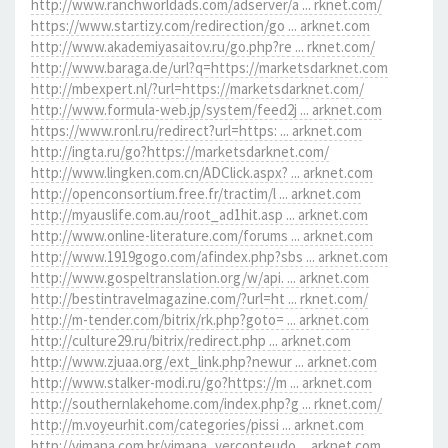
http://www.ranchworldads.com/adserver/a ... rknet.com/
https://www.startizy.com/redirection/go ... arknet.com
http://www.akademiyasaitov.ru/go.php?re ... rknet.com/
http://www.baraga.de/url?q=https://marketsdarknet.com
http://mbexpert.nl/?url=https://marketsdarknet.com/
http://www.formula-web.jp/system/feed2j ... arknet.com
https://www.ronl.ru/redirect?url=https: ... arknet.com
http://ingta.ru/go?https://marketsdarknet.com/
http://www.lingken.com.cn/ADClick.aspx? ... arknet.com
http://openconsortium.free.fr/tractim/l ... arknet.com
http://myauslife.com.au/root_ad1hit.asp ... arknet.com
http://www.online-literature.com/forums ... arknet.com
http://www.1919gogo.com/afindex.php?sbs ... arknet.com
http://www.gospeltranslation.org/w/api. ... arknet.com
http://bestintravelmagazine.com/?url=ht ... rknet.com/
http://m-tender.com/bitrix/rk.php?goto= ... arknet.com
http://culture29.ru/bitrix/redirect.php ... arknet.com
http://www.zjuaa.org/ext_link.php?newur ... arknet.com
http://www.stalker-modi.ru/go?https://m ... arknet.com
http://southernlakehome.com/index.php?g ... rknet.com/
http://m.voyeurhit.com/categories/pissi ... arknet.com
http://vimana.com.br/vimana_verconteudo ... arknet.com