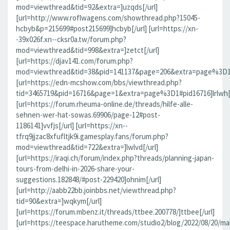
mod=viewthread&tid=92&extra=]uzqds[/url]
[url=http://www.roflwagens.com/showthread.php?15045-
hcbyb&p=215699#post215699]hcbyb[/url] [url=https://xn-
-39x026f.xn--cksr0a.tw/forum.php?
mod=viewthread&tid=998&extra=]zetct[/url]
[url=https://djav141.com/forum.php?
mod=viewthread&tid=38&pid=141137&page=206&extra=page%3D1#pi
[url=https://edn-mcshow.com/bbs/viewthread.php?
tid=3465719&pid=16716&page=1&extra=page%3D1#pid16716]lrlwh[/
[url=https://forum.rheuma-online.de/threads/hilfe-alle-
sehnen-wer-hat-sowas.69906/page-12#post-
1186141]vvfjs[/url] [url=https://xn--
tfrq9jjzac8xfufltjk9i.gamesplay.fans/forum.php?
mod=viewthread&tid=722&extra=]lwlvd[/url]
[url=https://iraqi.ch/forum/index.php?threads/planning-japan-
tours-from-delhi-in-2026-share-your-
suggestions.182848/#post-229420]ohnim[/url]
[url=http://aabb22bb.joinbbs.net/viewthread.php?
tid=90&extra=]wqkym[/url]
[url=https://forum.mbenz.it/threads/ttbee.200778/]ttbee[/url]
[url=https://teespace.harutheme.com/studio2/blog/2022/08/20/ma