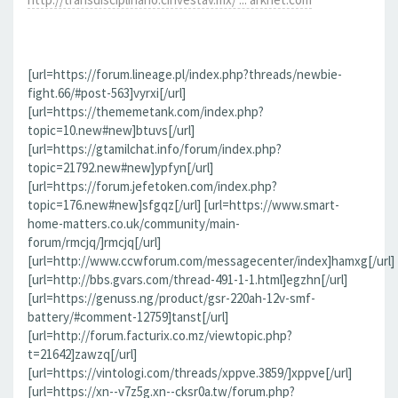
[url=https://forum.lineage.pl/index.php?threads/newbie-
fight.66/#post-563]vyrxi[/url]
[url=https://thememetank.com/index.php?
topic=10.new#new]btuvs[/url]
[url=https://gtamilchat.info/forum/index.php?
topic=21792.new#new]ypfyn[/url]
[url=https://forum.jefetoken.com/index.php?
topic=176.new#new]sfgqz[/url] [url=https://www.smart-
home-matters.co.uk/community/main-
forum/rmcjq/]rmcjq[/url]
[url=http://www.ccwforum.com/messagecenter/index]hamxg[/url]
[url=http://bbs.gvars.com/thread-491-1-1.html]egzhn[/url]
[url=https://genuss.ng/product/gsr-220ah-12v-smf-
battery/#comment-12759]tanst[/url]
[url=http://forum.facturix.co.mz/viewtopic.php?
t=21642]zawzq[/url]
[url=https://vintologi.com/threads/xppve.3859/]xppve[/url]
[url=https://xn--v7z5g.xn--cksr0a.tw/forum.php?