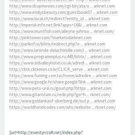
http://www.dcupmovies.com/cgi-bin/atx/o ... arknet.com
http://www.emilysbeauty.com/guestbook07 ... arknet.com
https://www.local.ch/redirect?entity_id ... arknet.com
http://imperial-info.net/link?apps=16&i ... arknet.com
https://www.muntfish.com/alleyne-johnso ... rknet.com/
http://pinktower.com/?marketsdarknet.com
http://parikof.ru/bitrix/redirect.php?e ... arknet.com
https://www.laronde-delachoisille.com/i ... arknet.com
https://www.programmplus.ru:443/bitrix/ ... arknet.com
https://www.sidvalleyhotel.co.uk/adredi ... arknet.com
http://click.clickmon.co.kr/CLICK_serve ... arknet.com
https://www.fuming.com.tw/home/adredire ... arknet.com
https://www.google.hr/share.google?link ... arknet.com
http://www.pets-ural.ru/gourl.php?https ... arknet.com
http://www.gitaristam.ru/redir.php?go=h ... rknet.com/
http://www.goldankauf-oberberg.de/out.p ... arknet.com
https://worldhotelcodes.com/whc/website ... rknet.com/
[url=http://eventyrcraft.net/index.php?