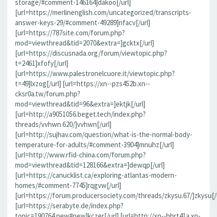
storage/#comment-146164]dakoo[/url]
[url=https://merlinenglish.com/uncategorized/transcripts-
answer-keys-29/#comment-49289]nfacv[/url]
[url=https://787site.com/forum.php?
mod=viewthread&tid=2070&extra=]gcktx[/url]
[url=https://discusnada.org/forum/viewtopic.php?
t=2461]xfofy[/url]
[url=https://www.palestronelcuore.it/viewtopic.php?
t=49]lxzog[/url] [url=https://xn--pzs452b.xn--
cksr0a.tw/forum.php?
mod=viewthread&tid=96&extra=]ektjk[/url]
[url=http://a9051056.beget.tech/index.php?
threads/vvhwn.620/]vvhwn[/url]
[url=http://sujhav.com/question/what-is-the-normal-body-
temperature-for-adults/#comment-3904]mnuhz[/url]
[url=http://www.rfid-china.com/forum.php?
mod=viewthread&tid=128166&extra=]dewqp[/url]
[url=https://canucklist.ca/exploring-atlantas-modern-
homes/#comment-7745]rqgvw[/url]
[url=https://forum.producersociety.com/threads/zkysu.67/]zkysu[/u
[url=https://serabyte.de/index.php?
topic=190764.new#new]kczer[/url] [url=http://xn--hhrt41a.xn-