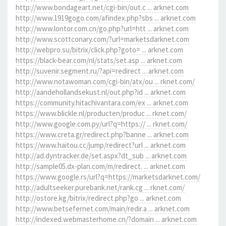
http://www.bondageart.net/cgi-bin/out.c ... arknet.com
http://www.1919gogo.com/afindex.php?sbs ... arknet.com
http://www.lontor.com.cn/go.php?url=htt ... arknet.com
http://www.scottconary.com/?url=marketsdarknet.com
http://webpro.su/bitrix/click.php?goto= ... arknet.com
https://black-bear.com/nl/stats/set.asp ... arknet.com
http://suvenir.segment.ru/?api=redirect ... arknet.com
http://www.notawoman.com/cgi-bin/atx/ou ... rknet.com/
http://aandehollandsekust.nl/out.php?id ... arknet.com
https://community.hitachivantara.com/ex ... arknet.com
https://www.blickle.nl/producten/produc ... rknet.com/
http://www.google.com.py/url?q=https:// ... rknet.com/
https://www.creta.gr/redirect.php?banne ... arknet.com
https://www.haitou.cc/jump/redirect?url ... arknet.com
http://ad.dyntracker.de/set.aspx?dt_sub ... arknet.com
http://sample05.dx-plan.com/m/redirect. ... arknet.com
https://www.google.rs/url?q=https://marketsdarknet.com/
http://adultseeker.purebank.net/rank.cg ... rknet.com/
http://ostore.kg/bitrix/redirect.php?go ... arknet.com
http://www.betsefernet.com/main/redir.a ... arknet.com
http://indexed.webmasterhome.cn/?domain ... arknet.com