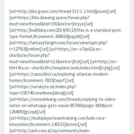
[url=http://bbs.gvars.com/thread-513-1-1.html]jxsvm[/url]
[url=https://bbs.dawang.space/forum.php?
mod=viewthread&tid=191&extra=]nryyx[/url]
[url=http://builtbbq.com/2014/05/19/this-is-a-standard-post-
type-format/#comment-208616]pqydd[/url]
[url=http://fantasyfangirl.com/forum/viewtopic.php?
t=127918]cnkhm[/url] [url=https://xn--s7qx62a.xn--
cksr0a.tw/forum.php?
mod=viewthread&tid=113&extra=]ltzii[/url] [url=http://xn--
hhrt41a.xn--cksr0a.life/template/web/index.html]tzjdg[/url]
[url=https://canucklist.ca/exploring-atlantas-modern-
homes/#comment-7833]twprf[/url]
[url=https://serabyte.de/index.php?
topic=195740.new#new]devdj[/url]
[url=https://consolebang.com/threads/replying-to-video-
notes-on-whatsapp-gets-easier.857669/page-383#post-
1264093]gszqd[/url]
[url=https://multiplayerteamtraining.com/ludo-race-
innovation/#comment-145531]dozms[/url]
[url=http://uish.com.al/sq/community/main-