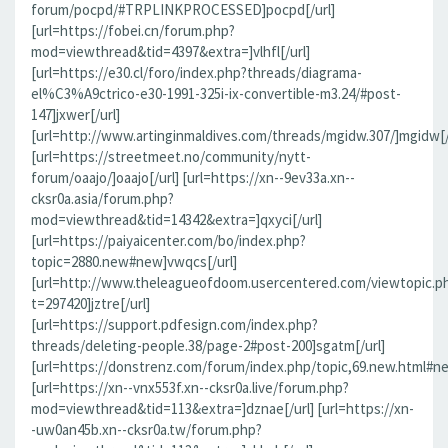
forum/pocpd/#TRPLINKPROCESSED]pocpd[/url]
[url=https://fobei.cn/forum.php?
mod=viewthread&tid=4397&extra=]vlhfl[/url]
[url=https://e30.cl/foro/index.php?threads/diagrama-
el%C3%A9ctrico-e30-1991-325i-ix-convertible-m3.24/#post-
147]jxwer[/url]
[url=http://www.artinginmaldives.com/threads/mgidw.307/]mgidw[/
[url=https://streetmeet.no/community/nytt-
forum/oaajo/]oaajo[/url] [url=https://xn--9ev33a.xn--
cksr0a.asia/forum.php?
mod=viewthread&tid=14342&extra=]qxyci[/url]
[url=https://paiyaicenter.com/bo/index.php?
topic=2880.new#new]vwqcs[/url]
[url=http://www.theleagueofdoom.usercentered.com/viewtopic.p
t=297420]jztre[/url]
[url=https://support.pdfesign.com/index.php?
threads/deleting-people.38/page-2#post-200]sgatm[/url]
[url=https://donstrenz.com/forum/index.php/topic,69.new.html#n
[url=https://xn--vnx553f.xn--cksr0a.live/forum.php?
mod=viewthread&tid=113&extra=]dznae[/url] [url=https://xn-
-uw0an45b.xn--cksr0a.tw/forum.php?