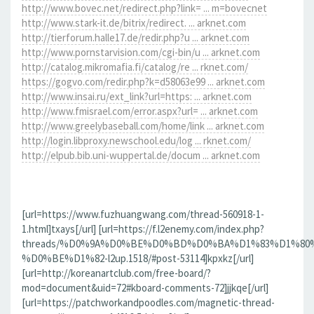
http://www.bovec.net/redirect.php?link= ... m=bovecnet
http://www.stark-it.de/bitrix/redirect. ... arknet.com
http://tierforum.halle17.de/redir.php?u ... arknet.com
http://www.pornstarvision.com/cgi-bin/u ... arknet.com
http://catalog.mikromafia.fi/catalog/re ... rknet.com/
https://gogvo.com/redir.php?k=d58063e99 ... arknet.com
http://www.insai.ru/ext_link?url=https: ... arknet.com
http://www.fmisrael.com/error.aspx?url= ... arknet.com
http://www.greelybaseball.com/home/link ... arknet.com
http://login.libproxy.newschool.edu/log ... rknet.com/
http://elpub.bib.uni-wuppertal.de/docum ... arknet.com
[url=https://www.fuzhuangwang.com/thread-560918-1-
1.html]txays[/url] [url=https://f.l2enemy.com/index.php?
threads/%D0%9A%D0%BE%D0%BD%D0%BA%D1%83%D1%80
%D0%BE%D1%82-l2up.1518/#post-53114]kpxkz[/url]
[url=http://koreanartclub.com/free-board/?
mod=document&uid=72#kboard-comments-72]jjkqe[/url]
[url=https://patchworkandpoodles.com/magnetic-thread-