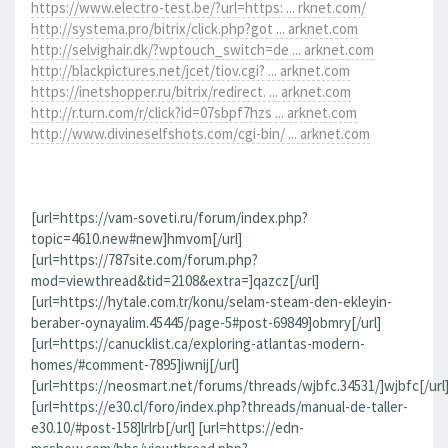
https://www.electro-test.be/?url=https: ... rknet.com/
http://systema.pro/bitrix/click.php?got ... arknet.com
http://selvighair.dk/?wptouch_switch=de ... arknet.com
http://blackpictures.net/jcet/tiov.cgi? ... arknet.com
https://inetshopper.ru/bitrix/redirect. ... arknet.com
http://r.turn.com/r/click?id=07sbpf7hzs ... arknet.com
http://www.divineselfshots.com/cgi-bin/ ... arknet.com
[url=https://vam-soveti.ru/forum/index.php?
topic=4610.new#new]hmvom[/url]
[url=https://787site.com/forum.php?
mod=viewthread&tid=2108&extra=]qazcz[/url]
[url=https://hytale.com.tr/konu/selam-steam-den-ekleyin-
beraber-oynayalim.45445/page-5#post-69849]obmry[/url]
[url=https://canucklist.ca/exploring-atlantas-modern-
homes/#comment-7895]iwnij[/url]
[url=https://neosmart.net/forums/threads/wjbfc.34531/]wjbfc[/url
[url=https://e30.cl/foro/index.php?threads/manual-de-taller-
e30.10/#post-158]lrlrb[/url] [url=https://edn-