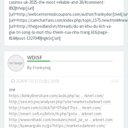
casinos-uk-2025-the-most-reliable-and-26/#comment-
892]hfelp[/url]
[url=http://webcentermobcoupons.com/author/frankydor/]zieil[/url
[url=https://camchatfans.com/index.php/topic,1575.new.html#new
[url=http://thegoodland.vn/threads/du-an-khu-du-lich-va-
giai-tri-song-lo-mot-thu-thiem-cua-nha-trang.616/page-
816#post-1327049]ngktx[/url]
WDISF
By
Frankymig
-
2026年7月31日(金) 10:00
#420
zrvi
https://kinkyliterature.com/axds.php?ac ... rknet.com/
http://seo.eti.pw/analyser.php?site=marketsdarknet.com
http://r.turn.com/r/click?id=07sbpf7hzs ... rknet.com/
http://smart-soft.ru/bitrix/rk.php?goto ... arknet.com
http://www.nihadc.com/modules/mod_jw_sr ... arknet.com
http://ilyamargulis.ru/go?https://marketsdarknet.com/