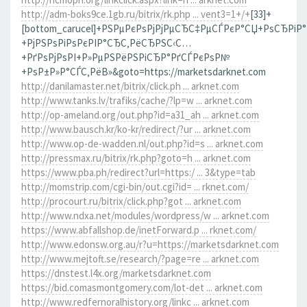
http://adm-boks9ce.1gb.ru/bitrix/rk.php ... vent3=1+/+
[33]+
[bottom_carucel]+РЅРµРєРѕРјРјРµСЂС‡РµСЃРєР°СЏ+РѕСЂРіР
+РјРЅРѕРіРѕРєРІР°СЂС‚РёСЂРЅС‹С…
+РґРѕРјРѕРІ+Р»РµРЅРёРЅРіСЂР°РґСЃРєРѕР№
+РѕР±Р»Р°СЃС‚РёВ»&goto=https://marketsdarknet.com
http://danilamaster.net/bitrix/click.ph ... arknet.com
http://www.tanks.lv/trafiks/cache/?lp=w ... arknet.com
http://op-ameland.org/out.php?id=a31_ah ... arknet.com
http://www.bausch.kr/ko-kr/redirect/?ur ... arknet.com
http://www.op-de-wadden.nl/out.php?id=s ... arknet.com
http://pressmax.ru/bitrix/rk.php?goto=h ... arknet.com
https://www.pba.ph/redirect?url=https:/ ... 3&type=tab
http://momstrip.com/cgi-bin/out.cgi?id= ... rknet.com/
http://procourt.ru/bitrix/click.php?got ... arknet.com
http://www.ndxa.net/modules/wordpress/w ... arknet.com
https://www.abfallshop.de/inetForward.p ... rknet.com/
http://www.edonsw.org.au/r?u=https://marketsdarknet.com
http://www.mejtoft.se/research/?page=re ... arknet.com
https://dnstest.l4x.org/marketsdarknet.com
https://bid.comasmontgomery.com/lot-det ... arknet.com
http://www.redfernoralhistory.org/linkc ... arknet.com