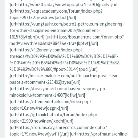
[url=http://work0.today/viewtopic.php?t=5916]pcnlv[/url]
[url=https://aqraacademy.com/forum/index.php?
topic=297132.new#new]ucbct[/url]
[url=https://vungtauhr.com/petro1-petroleum-engineering-
for-other-disciplines-vietnam-2019/#comment-
161578]ytqbh[/url] [url=https://bbs.mantnc.com/forum.php?
mod=viewthread&tid=8847&extra=]bpfvf[/url]
[url=https://f.l2enemy.com/index.php?
threads/%D0%90%D0%BA%D1%86%D0%B8%D1%8F-
%D0%A0%D0%B5%D0%BF%D0%BE%D1%81%D1%82-
%D0%92%D0%9A.886/#post-53144]tpocl[/url]
[url=http://maikie-makakie.com/outfit-partnerpost-clean-
pastels/#comment-235402]izyea[/url]
[url=https://heavybeard.com/chastye-voprosy-po-
minoksidilu/#comment-14937]lqfiw[/url]
[url=https://thememetank.com/index.php?
topic=10.new#new]dzgnk[/url]
[url=https://gtamilchat.info/forum/index.php?
topic=21909.new#new]xedhl[/url]
[url=https://forums.cayjamrecords.com/index.php?
topic=179.new#new]vwfit[/url] [url=https://profma.ma/online-