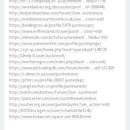
http://xn--2-ctblqbxaxj.xn--p1ai/member ... ile&u=7736
https://worldaid.eu.org/discussion/prof ... id=2006441
http://ledyardmachine.com/forum/User-JustinInsox
https://exhibitioncourthotel4.co.uk/use ... ction=edit
https://bedlington.uk/profile/5979-justinscupt/
https://www.esffriesland.nl/user/justin ... ction=edit
https://elitem2m.com.br/fofoca/memberli ... file&u=350
https://www.pokemonfire.com/profile/justinjeoge/
https://cyl-sp.com/home.php?mod=space&uid=148720
http://l2help.lt/user/JustinnoK/
https://wethenegro.com/index.php/black- ... stincooli/
https://www.pintradingdb.com/forum/memb ... uid=151429
https://c.almaz.in.ua/user/justindeave/
https://pfmrc.eu/profile/26037-justindup/
http://yangtaochun.cn/profile/justinunerb/
http://sols9.com/batheo/Forum/User-Justinorari
https://pancaster.com/user/Justinbeaum/videos
http://ussher.org.uk/user/justindaymn/?um_action=edit
http://l50763ns.bget.ru/user/zcharlslittle3145/
https://www.kxdao.net/space-uid-96918.html