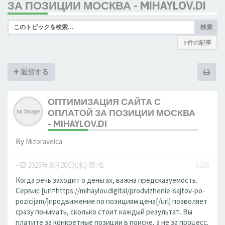
ЗА ПОЗИЦИИ МОСКВА - MIHAYLOV.DI
検索
9 件の記事
返信する
ОПТИМИЗАЦИЯ САЙТА С
ОПЛАТОЙ ЗА ПОЗИЦИИ МОСКВА
- MIHAYLOV.DI
By
Mizoraveica
-
2025年8月20日(水) 05:41
#268
Когда речь заходит о деньгах, важна предсказуемость.
Сервис [url=https://mihaylov.digital/prodvizhenie-sajtov-po-
pozicijam/]продвижение по позициям цена[/url] позволяет
сразу понимать, сколько стоит каждый результат. Вы
платите за конкретные позиции в поиске, а не за процесс.