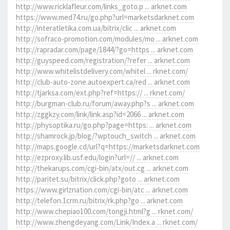
http://www.ricklafleur.com/links_goto.p ... arknet.com
https://www.med74.ru/go.php?url=marketsdarknet.com
http://interatletika.com.ua/bitrix/clic ... arknet.com
http://sofraco-promotion.com/modules/mo ... arknet.com
http://rapradar.com/page/1844/?go=https ... arknet.com
http://guyspeed.com/registration/?refer ... arknet.com
http://www.whitelistdelivery.com/whitel ... rknet.com/
http://club-auto-zone.autoexpert.ca/red ... arknet.com
http://tjarksa.com/ext.php?ref=https:// ... rknet.com/
http://burgman-club.ru/forum/away.php?s ... arknet.com
http://zggkzy.com/link/link.asp?id=2066 ... arknet.com
http://physoptika.ru/go.php?page=https: ... arknet.com
http://shamrock.jp/blog/?wptouch_switch ... arknet.com
http://maps.google.cd/url?q=https://marketsdarknet.com
http://ezproxy.lib.usf.edu/login?url=// ... arknet.com
http://thekarups.com/cgi-bin/atx/out.cg ... arknet.com
http://paritet.su/bitrix/click.php?goto ... arknet.com
https://www.girlznation.com/cgi-bin/atc ... arknet.com
http://telefon.1crm.ru/bitrix/rk.php?go ... arknet.com
http://www.chepiao100.com/tongji.html?g ... rknet.com/
http://www.zhengdeyang.com/Link/Index.a ... rknet.com/