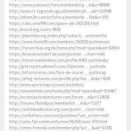
https://www.polovw.it/foro/memberlist.p ... le&u=88968
http://www.cs-tygrysek.ugu.pl/member.ph ... uid=102948
http://elitem2m.com.br/fofoca/memberlis ... file&u=350
https://cdss.snw999.com/space-uid-2423256.html
http://ksovd.org/users/4920
https://plastinka.org/index.php?subacti ... ustinworGo
https://www.forex09.com/members/362920-justinovast
https://forum.hkas.org.hk/home.php?mod=space&uid=82934
https://brueckrachdorf.de/user/justiner ... ction=edit
https://forum.madeinlens.com/profile/6455-justinbally/
http://grid.myvirtualbeach.com/JOpensim ... -justindix
https://infocruceros.com/foro-de-crucer ... -justincap
https://afmg-network.com/profile.php?mo ... ile&u=4243
http://www.sportchap.ru/user/Justinbot/
http://www.ktmoli.com/home.php?mod=space&uid=916467
http://ecclesiasticalventures.com/forum ... e&u=124926
http://forums.filatelija.lv/memberlist. ... le&u=71077
https://ackthikadiocese.org/user/justin ... ction=edit
https://strikefans.com/user/justinker/?um_action=edit
http://coms.fqn.comm.unity.moe/MyBB/user-976.html
http://zeren.freeoda.com/member.php?act ... &uid=33381