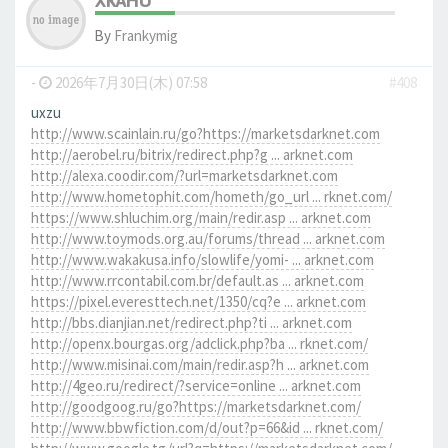
XKAHU
By
Frankymig
-
2026年7月30日(木) 07:58
#408
uxzu
http://www.scainlain.ru/go?https://marketsdarknet.com
http://aerobel.ru/bitrix/redirect.php?g ... arknet.com
http://alexa.coodir.com/?url=marketsdarknet.com
http://www.hometophit.com/hometh/go_url ... rknet.com/
https://www.shluchim.org/main/redir.asp ... arknet.com
http://www.toymods.org.au/forums/thread ... arknet.com
http://www.wakakusa.info/slowlife/yomi- ... arknet.com
http://www.rrcontabil.com.br/default.as ... arknet.com
https://pixel.everesttech.net/1350/cq?e ... arknet.com
http://bbs.dianjian.net/redirect.php?ti ... arknet.com
http://openx.bourgas.org/adclick.php?ba ... rknet.com/
http://www.misinai.com/main/redir.asp?h ... arknet.com
http://4geo.ru/redirect/?service=online ... arknet.com
http://goodgoog.ru/go?https://marketsdarknet.com/
http://www.bbwfiction.com/d/out?p=66&id ... rknet.com/