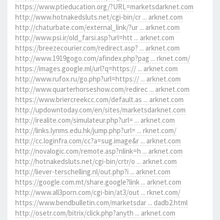
https://www.ptieducation.org/?URL=marketsdarknet.com
http://www.hotnakedsluts.net/cgi-bin/cr ... arknet.com
http://chaturbate.com/external_link/?ur ... arknet.com
http://www.psi.ir/old_farsi.asp?url=htt ... arknet.com
https://breezecourier.com/redirect.asp? ... arknet.com
http://www.1919gogo.com/afindex.php?pag ... rknet.com/
https://images.google.ml/url?q=https:// ... arknet.com
http://www.rufox.ru/go.php?url=https:// ... arknet.com
http://www.quarterhorseshow.com/redirec ... arknet.com
https://www.briercreekcc.com/default.as ... arknet.com
http://updowntoday.com/en/sites/marketsdarknet.com
http://irealite.com/simulateur.php?url= ... arknet.com
http://links.lynms.edu.hk/jump.php?url= ... rknet.com/
http://cc.loginfra.com/cc?a=sug.image&r ... arknet.com
http://novalogic.com/remote.asp?nlink=h ... arknet.com
http://hotnakedsluts.net/cgi-bin/crtr/o ... arknet.com
http://liever-terschelling.nl/out.php?i ... arknet.com
https://google.com.mt/share.google?link ... arknet.com
http://www.all3porn.com/cgi-bin/at3/out ... rknet.com/
https://www.bendbulletin.com/marketsdar ... dadb2.html
http://osetr.com/bitrix/click.php?anyth ... arknet.com