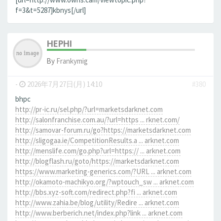
f=3&t=5287]kbnys[/url]
HEPHI
By
Frankymig
-
2026年7月27日(月) 14:10
#380
bhpc
http://pr-ic.ru/sel.php/?url=marketsdarknet.com
http://salonfranchise.com.au/?url=https ... rknet.com/
http://samovar-forum.ru/go?https://marketsdarknet.com
http://sligogaa.ie/CompetitionResults.a ... arknet.com
http://menslife.com/go.php?url=https:// ... arknet.com
http://blogflash.ru/goto/https://marketsdarknet.com
https://www.marketing-generics.com/?URL ... arknet.com
http://okamoto-machikyo.org/?wptouch_sw ... arknet.com
http://bbs.xyz-soft.com/redirect.php?fi ... arknet.com
http://www.zahia.be/blog/utility/Redire ... arknet.com
http://www.berberich.net/index.php?link ... arknet.com