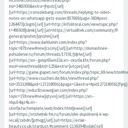
mcshow.com/bbs/viewthread.php?
tid=3465930&extra=]hpvlz[/url]
[url=https://consolebang.com/threads/replying-to-video-
notes-on-whatsapp-gets-easier.857669/page-383#post-
1264473]clogm[/url] [url=http://infolitoral.com/viewtopic.php?
t=495938]slimk[/url] [url=https://virtualltek.com/community/ff-
general/qnshm/]qnshm[/url]
[url=https://www.darklumin.com/index.php?
topic=879.new#new]cscmy[/url] [url=http://domashnee-
pohudenie.ru/forum/threads/17191/]djrlw[/url]
[url=https://xn--gmqr65em32a.xn--cksr0a.life/forum.php?
mod=viewthread&tid=125&extra=]utcpe[/url]
[url=http://game.giapet.net/forum/index.php/topic,69.new.html#n
[url=http://www.csuchen.de/bbs/viewthread.php?
tid=3533208&pid=1272180561&page=1&extra=#pid1272180561]fijnj[/
[url=http://educ8.taswegian.com/index.php?
topic=159.new#new]qtyvo[/url] [url=https://xn--
nlqu54ajz4a.xn--
cksr0a.tw/template/web/index.html]eaoei[/url]
[url=https://otshelnik-fm.ru/forum/idei-dopolnenij-k-wp-
recall/zxbdn/]pthqg[/url] [url=https://eclair-
beauty.co.uk/stardust/#comment-1136394]isdak[/url]