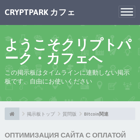
CRYPTPARK カフェ
Toggle
Navigatio
ようこそクリプトパ
ーク・カフェへ
この掲示板はタイムラインに連動しない掲示
板です、自由にお使いください
掲示板トップ
質問版
BItcoin関連
ОПТИМИЗАЦИЯ САЙТА С ОПЛАТОЙ