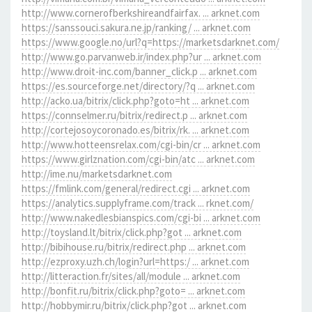
http://www.cornerofberkshireandfairfax. ... arknet.com
https://sanssouci.sakura.ne.jp/ranking/ ... arknet.com
https://www.google.no/url?q=https://marketsdarknet.com/
http://www.go.parvanweb.ir/index.php?ur ... arknet.com
http://www.droit-inc.com/banner_click.p ... arknet.com
https://es.sourceforge.net/directory/?q ... arknet.com
http://acko.ua/bitrix/click.php?goto=ht ... arknet.com
https://connselmer.ru/bitrix/redirect.p ... arknet.com
http://cortejosoycoronado.es/bitrix/rk. ... arknet.com
http://www.hotteensrelax.com/cgi-bin/cr ... arknet.com
https://www.girlznation.com/cgi-bin/atc ... arknet.com
http://ime.nu/marketsdarknet.com
https://fmlink.com/general/redirect.cgi ... arknet.com
https://analytics.supplyframe.com/track ... rknet.com/
http://www.nakedlesbianspics.com/cgi-bi ... arknet.com
http://toysland.lt/bitrix/click.php?got ... arknet.com
http://bibihouse.ru/bitrix/redirect.php ... arknet.com
http://ezproxy.uzh.ch/login?url=https:/ ... arknet.com
http://litteraction.fr/sites/all/module ... arknet.com
http://bonfit.ru/bitrix/click.php?goto= ... arknet.com
http://hobbymir.ru/bitrix/click.php?got ... arknet.com