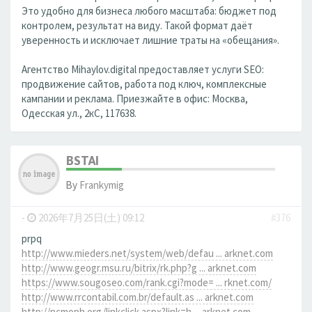
Это удобно для бизнеса любого масштаба: бюджет под
контролем, результат на виду. Такой формат даёт
уверенность и исключает лишние траты на «обещания».
Агентство Mihaylov.digital предоставляет услуги SEO:
продвижение сайтов, работа под ключ, комплексные
кампании и реклама. Приезжайте в офис: Москва,
Одесская ул., 2кС, 117638.
BSTAI
By
Frankymig
-
2026年7月25日(土) 09:12
#376
prpq
http://www.mieders.net/system/web/defau ... arknet.com
http://www.geogr.msu.ru/bitrix/rk.php?g ... arknet.com
https://www.sougoseo.com/rank.cgi?mode= ... rknet.com/
http://www.rrcontabil.com.br/default.as ... arknet.com
http://ncmoph.org/linkclick.aspx?link=h ... arknet.com