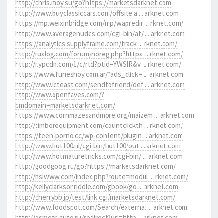
http://chris.moy.su/go?https://marketsdarknet.com
http://www.buyclassiccars.com/offsite.a ... arknet.com
https://mp.weixinbridge.com/mp/wapredir ... rknet.com/
http://www.averagenudes.com/cgi-bin/at/ ... arknet.com
https://analytics.supplyframe.com/track ... rknet.com/
http://ruslog.com/forum/noreg.php?https ... rknet.com/
http://r.ypcdn.com/1/c/rtd?ptid=YWSIR&v ... rknet.com/
https://www.funeshoy.com.ar/?ads_click= ... arknet.com
http://www.lcteast.com/sendtofriend/def ... arknet.com
http://www.openfaves.com/?
bmdomain=marketsdarknet.com/
https://www.cornmazesandmore.org/maizem ... arknet.com
http://timberequipment.com/countclickth ... rknet.com/
https://teen-porno.cc/wp-content/plugin ... arknet.com
http://www.hot100.nl/cgi-bin/hot100/out ... arknet.com
http://www.hotmaturetricks.com/cgi-bin/ ... arknet.com
http://goodgoog.ru/go?https://marketsdarknet.com/
http://hsiwww.com/index.php?route=modul ... rknet.com/
http://kellyclarksonriddle.com/gbook/go ... arknet.com
http://cherrybb.jp/test/link.cgi/marketsdarknet.com/
http://www.foodspot.com/Search/external ... arknet.com
http://osmotr-auto.ru/redirect?url=http ... arknet.com