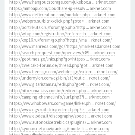
http://www.hangoutstorage.com/jukebox.a ... arknet.com
https://mmoapi.com/cloudflare-ip-resolv ... arknet.com
http://www.deficreation.com/modules.php ... arknet.com
http://webpro.su/bitrix/click.php?goto= ... arknet.com
http://portirkutsk.ru/forum/go.php?http ... arknet.com
http://wtug.com/registration/?referer=h ... arknet.com
http://kop16.ru/forum/go.php?https://ma ... rknet.com/
http://www.manreds.com/go/?https://marketsdarknet.com
http://search.proquest.com/openview/c89 ... arknet.com
http://geotimes.ge/links.php?go=https:/ ... rknet.com/
http://zweitakt-forum.de/thread.php?got ... arknet.com
http://www.beesign.com/webdesign/extern ... rknet.com/
http://undernylon.com/cgi-bin/at3/out.c ... rknet.com/
http://www.gitaristam.ru/redir.php?go=h ... rknet.com/
http://hitozuma-kiss.com/m/redirect.php ... arknet.com
http://camping-channel.info/surf.php3?i ... arknet.com
https://www.hobowars.com/game/linker.ph ... rknet.com/
http://www.ngv.ru/bitrix/redirect.php?e ... arknet.com
http://www.elodea.it/discography/specia ... arknet.com
http://www.autonosicetrebic.cz/plugins/ ... arknet.com
http://kyonan.net/navi/rank.cgi?mode=li ... rknet.com/
http://transdisciplinario.cinvestav.mx/ ... arknet.com