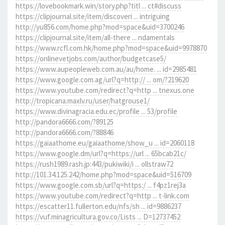
https://lovebookmark.win/story.php?titl ... ct#discuss
https://clipjournal.site/item/discoveri ... intriguing
http://yu856.com/home.php?mod=space&uid=3700246
https://clipjournal.site/item/all-there ... ndamentals
https://www.rcfl.com.hk/home.php?mod=space&uid=9978870
https://onlinevetjobs.com/author/budgetcase5/
https://www.aupeopleweb.com.au/au/home. ... id=2985481
https://www.google.com.ag/url?q=http:// ... om/?219620
https://www.youtube.com/redirect?q=http ... tnexus.one
http://tropicana.maxlv.ru/user/hatgrouse1/
https://www.divinagracia.edu.ec/profile ... 53/profile
http://pandora6666.com/?89125
http://pandora6666.com/?88846
https://gaiaathome.eu/gaiaathome/show_u ... id=2060118
https://www.google.dm/url?q=https://url ... 65bcab21c/
https://rush1989.rash.jp:443/pukiwiki/i ... ollstraw72
http://101.34.125.242/home.php?mod=space&uid=516709
https://www.google.com.sb/url?q=https:/ ... f4pz1rej3a
https://www.youtube.com/redirect?q=http ... t-link.com
https://escatter11.fullerton.edu/nfs/sh ... id=9886237
https://vuf.minagricultura.gov.co/Lists ... D=12737452