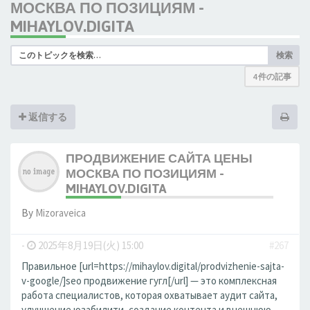
МОСКВА ПО ПОЗИЦИЯМ -
MIHAYLOV.DIGITA
検索
4 件の記事
返信する
ПРОДВИЖЕНИЕ САЙТА ЦЕНЫ
МОСКВА ПО ПОЗИЦИЯМ -
MIHAYLOV.DIGITA
By
Mizoraveica
-
2025年8月19日(火) 15:00
#267
Правильное [url=https://mihaylov.digital/prodvizhenie-sajta-
v-google/]seo продвижение гугл[/url] — это комплексная
работа специалистов, которая охватывает аудит сайта,
улучшение юзабилити, создание контента и внешнюю