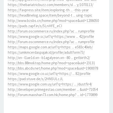
https://thebariatricbuzz.com/members/sl ... y/1070113/
https://favpress.site/item/exploring-th ... -this-year
https://headlinelog.space/item/beyond-t ... uing-topic
http://www.bzsbs.cn/home.php?mod=space&uid=1206050
https://pads.zapf.in/s/5LnHfE_eCI
http://forum.oscommerce.ru/index.php?ac ... rumprofile
https://www.google.sc/url?q=https://www ... 42/profile
http://forum.oscommerce.ru/index.php?ac ... rumprofile
https://maps.google.com.ar/url?q=https: ... e583c40eb/
https://umkmcerdaspajak.id/profile/adultform73/
http://xn--l1ae1d.xn--b1agalyeon.xn--80 ... getbirth2/
http://bbs.88moli.top/home.php?mod=space&uid=23131
http://bbs.abcdv.net/home.php?mod=space&uid=1900078
https://www.google.co.uz/url?q=https:// ... 82/profile
https://pad.stuve.de/s/2HN5ULcJL
https://www.google.com.uy/url?q=https:/ ... /dustfir4/
http://developer.primegestao.com/member ... &uid=71054
http://forum.maoshan73.com.hk/home.php? ... id=1770899