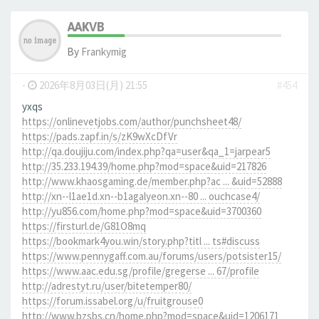
AAKVB
By
Frankymig
-
2026年8月03日(月) 21:55
#454
yxqs
https://onlinevetjobs.com/author/punchsheet48/
https://pads.zapf.in/s/zK9wXcDfVr
http://qa.doujiju.com/index.php?qa=user&qa_1=jarpear5
http://35.233.194.39/home.php?mod=space&uid=217826
http://www.khaosgaming.de/member.php?ac ... &uid=52888
http://xn--l1ae1d.xn--b1agalyeon.xn--80 ... ouchcase4/
http://yu856.com/home.php?mod=space&uid=3700360
https://firsturl.de/G81O8mq
https://bookmark4you.win/story.php?titl ... ts#discuss
https://www.pennygaff.com.au/forums/users/potsister15/
https://www.aac.edu.sg/profile/gregerse ... 67/profile
http://adrestyt.ru/user/bitetemper80/
https://forum.issabel.org/u/fruitgrouse0
http://www.bzsbs.cn/home.php?mod=space&uid=1206171