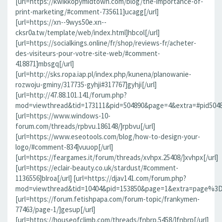
[url=https://kwikkopymidtown.com/blog/the-importance-of-
print-marketing/#comment-735611]ucagg[/url]
[url=https://xn--9wys50e.xn--
cksr0a.tw/template/web/index.html]hbcol[/url]
[url=https://socialkings.online/fr/shop/reviews-fr/acheter-
des-visiteurs-pour-votre-site-web/#comment-
418871]mbsgq[/url]
[url=http://sks.ropa.iap.pl/index.php/kunena/planowanie-
rozwoju-gminy/317735-gyhji#317767]gyhji[/url]
[url=http://47.88.101.141/forum.php?
mod=viewthread&tid=173111&pid=504890&page=4&extra=#pid504890]
[url=https://www.windows-10-
forum.com/threads/rpbvu.186148/]rpbvu[/url]
[url=https://www.eseotools.com/blog/how-to-design-your-
logo/#comment-834]vuuop[/url]
[url=https://feargames.it/forum/threads/xvhpx.25408/]xvhpx[/url]
[url=https://eclair-beauty.co.uk/stardust/#comment-
1136556]blroa[/url] [url=https://djav141.com/forum.php?
mod=viewthread&tid=10404&pid=153850&page=1&extra=page%3D1
[url=https://forum.fetishpapa.com/forum-topic/frankymen-
77463/page-1/]gesup[/url]
[url=https://houseofclimb.com/threads/fnbrp.5458/]fnbrp[/url]