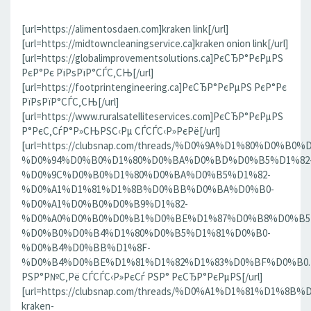
[url=https://alimentosdaen.com]kraken link[/url]
[url=https://midtowncleaningservice.ca]kraken onion link[/url]
[url=https://globalimprovementsolutions.ca]РєСЂР°РєРµРЅ
РєР°Рє РїРѕРїР°СЃС‚СЊ[/url]
[url=https://footprintengineering.ca]РєСЂР°РєРµРЅ РєР°Рє
РїРѕРїР°СЃС‚СЊ[/url]
[url=https://www.ruralsatelliteservices.com]РєСЂР°РєРµРЅ
Р°РєС‚СѓР°Р»СЊРЅС‹Рµ СЃСЃС‹Р»РєРё[/url]
[url=https://clubsnap.com/threads/%D0%9A%D1%80%D0%
%D0%94%D0%B0%D1%80%D0%BA%D0%BD%D0%B5%D1%82
%D0%9C%D0%B0%D1%80%D0%BA%D0%B5%D1%82-
%D0%A1%D1%81%D1%8B%D0%BB%D0%BA%D0%B0-
%D0%A1%D0%B0%D0%B9%D1%82-
%D0%A0%D0%B0%D0%B1%D0%BE%D1%87%D0%B8%D0%B5
%D0%B0%D0%B4%D1%80%D0%B5%D1%81%D0%B0-
%D0%B4%D0%BB%D1%8F-
%D0%B4%D0%BE%D1%81%D1%82%D1%83%D0%BF%D0%B0.186
РЅР°Р№С‚Рё СЃСЃС‹Р»РєСѓ РЅР° РєСЂР°РєРµРЅ[/url]
[url=https://clubsnap.com/threads/%D0%A1%D1%81%D1%
kraken-