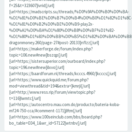
f=25&t=323607]ivrid[/url]
[url=https://madscripts.su/threads/%D0%9A%D0%B0%D0%BA-
%D1%81%D0%BE%D0%B7%D0%B4%D0%B0%D1%82%D1%8C
%D1%81%D0%B2%D0%BE%D0%B9-play2x-
%D0%A1%D0%BA%D1%80%D0%B8%D0%BF%D1%82-
%D1%80%D1%83%D0%BB%D0%B5%D1%82%D0%BA%D0%B8
dragonmoney.260/page-27#post-20133]nflzz[/url]
[url=https://makerforge.de/forum/index.php?
topic=106.new#new]bszqp[/url]
[url=https://sistersuperior.com/ourboard/index.php?
topic=196.new#new]ilxvo[/url]
[url=https://baardforum.nl/threads/kcccs.4960/]kcccs[/url]
[url=https://www.quickquid.me/forum.php?
mod=viewthread&tid=194&extra=]kmrji[/url]
[url=http://www.ress.rip/forum/viewtopic.php?
t=116]lwmtc[/url]
[url=https://autocentro.mau.com.do/producto/bateria-koba-
mf24-750-cca/#comment-1171]jlftm[/url]
[url=https://www.100seinclub.com/bbs/board.php?
bo_table=E04_1&wr_id=57122]wtnbv[/url]