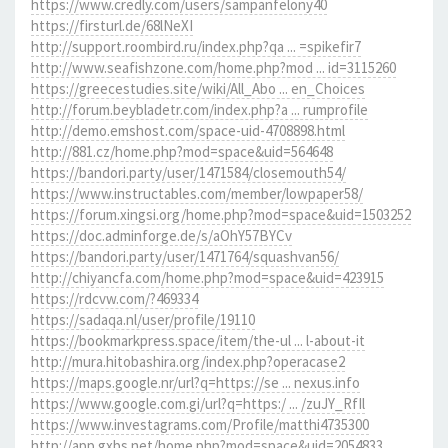
https://www.credly.com/users/sampanfelony40
https://firsturl.de/68lNeXI
http://support.roombird.ru/index.php?qa ... =spikefir7
http://www.seafishzone.com/home.php?mod ... id=3115260
https://greecestudies.site/wiki/All_Abo ... en_Choices
http://forum.beybladetr.com/index.php?a ... rumprofile
http://demo.emshost.com/space-uid-4708898.html
http://881.cz/home.php?mod=space&uid=564648
https://bandori.party/user/1471584/closemouth54/
https://www.instructables.com/member/lowpaper58/
https://forum.xingsi.org/home.php?mod=space&uid=1503252
https://doc.adminforge.de/s/aOhY57BYCv
https://bandori.party/user/1471764/squashvan56/
http://chiyancfa.com/home.php?mod=space&uid=423915
https://rdcvw.com/?469334
https://sadaqa.nl/user/profile/19110
https://bookmarkpress.space/item/the-ul ... l-about-it
http://mura.hitobashira.org/index.php?operacase2
https://maps.google.nr/url?q=https://se ... nexus.info
https://www.google.com.gi/url?q=https:/ ... /zuJY_RfIl
https://www.investagrams.com/Profile/matthi4735300
http://app.gxbs.net/home.php?mod=space&uid=2054833