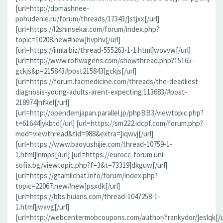
[url=http://domashnee-
pohudenie.ru/forum/threads/17343/]stjxx[/url]
[url=https://l2shinsekai.com/forum/index.php?
topic=10208.new#new]hvphv[/url]
[url=https://iimla.biz/thread-555263-1-1.html]wovvw[/url]
[url=http://www.roflwagens.com/showthread.php?15165-
gckjs&p=215843#post215843]gckjs[/url]
[url=https://forum.facmedicine.com/threads/the-deadliest-
diagnosis-young-adults-arent-expecting.113683/#post-
218974]nfkel[/url]
[url=http://opendemjapan.parallel.jp/phpBB3/viewtopic.php?
t=61644]ykbtd[/url] [url=https://sm222.idcpf.com/forum.php?
mod=viewthread&tid=988&extra=]iqwvj[/url]
[url=https://www.baoyushijie.com/thread-10759-1-
1.html]lnmps[/url] [url=https://eurocc-forum.uni-
sofia.bg/viewtopic.php?f=3&t=73319]dkguw[/url]
[url=https://gtamilchat.info/forum/index.php?
topic=22067.new#new]psxdk[/url]
[url=https://bbs.huians.com/thread-1047258-1-
1.html]jwavg[/url]
[url=http://webcentermobcoupons.com/author/frankydor/]eslqk[/u