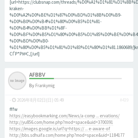
[url=https://clubsnap.com/threads/%D0%A1%D1%81%D1%
kraken-
%D0%A2%D0%BE%D1%87%D0%BD%D1%8B%D0%B9-
%D0%B0%D0%B4%D1%80%D0%B5%D1%81-
%D0%B4%D0%BB%D1%8F-
%D0%BF%D0%B5%D1%80%D0%B5%D1%85%D0%BE%D0%B4
%D0%BD%D0%B0-
%D1%80%D0%B5%D1%81%D1%83%D1%80%D1%81.1860689/]kr
СЃР°Р№С‚[/url]
AFBBV
By
Frankymig
-
2026年8月02日(日) 05:49
#439
fffw
https://easybookmarking.com/News/a-comp ... ervations/
http://yu856.com/home.php?mod=space&uid=3700391
https://images.google.is/url?q=https:// ... e-aware-of
http://bbs.sdhuifa.com/home.php?mod=space&uid=1184177