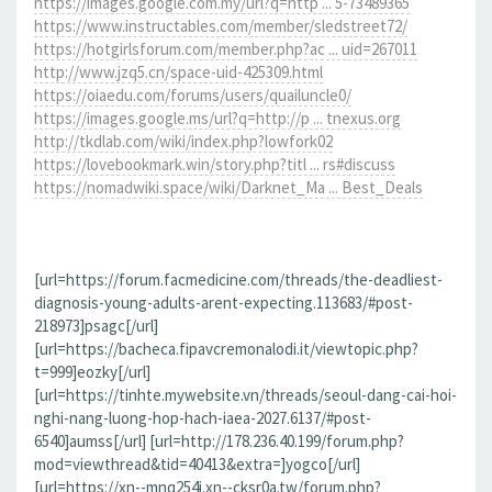
https://images.google.com.my/url?q=http ... 5-73489365
https://www.instructables.com/member/sledstreet72/
https://hotgirlsforum.com/member.php?ac ... uid=267011
http://www.jzq5.cn/space-uid-425309.html
https://oiaedu.com/forums/users/quailuncle0/
https://images.google.ms/url?q=http://p ... tnexus.org
http://tkdlab.com/wiki/index.php?lowfork02
https://lovebookmark.win/story.php?titl ... rs#discuss
https://nomadwiki.space/wiki/Darknet_Ma ... Best_Deals
[url=https://forum.facmedicine.com/threads/the-deadliest-
diagnosis-young-adults-arent-expecting.113683/#post-
218973]psagc[/url]
[url=https://bacheca.fipavcremonalodi.it/viewtopic.php?
t=999]eozky[/url]
[url=https://tinhte.mywebsite.vn/threads/seoul-dang-cai-hoi-
nghi-nang-luong-hop-hach-iaea-2027.6137/#post-
6540]aumss[/url] [url=http://178.236.40.199/forum.php?
mod=viewthread&tid=40413&extra=]yogco[/url]
[url=https://xn--mnq254i.xn--cksr0a.tw/forum.php?