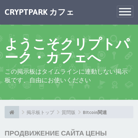
CRYPTPARK カフェ
Toggle
Navigatio
ようこそクリプトパ
ーク・カフェへ
この掲示板はタイムラインに連動しない掲示
板です、自由にお使いください
掲示板トップ
質問版
BItcoin関連
ПРОДВИЖЕНИЕ САЙТА ЦЕНЫ