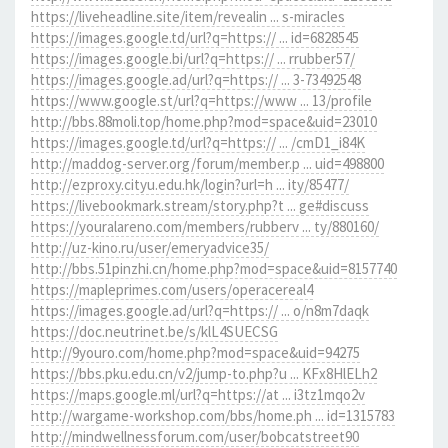
https://liveheadline.site/item/revealin ... s-miracles
https://images.google.td/url?q=https:// ... id=6828545
https://images.google.bi/url?q=https:// ... rrubber57/
https://images.google.ad/url?q=https:// ... 3-73492548
https://www.google.st/url?q=https://www ... 13/profile
http://bbs.88moli.top/home.php?mod=space&uid=23010
https://images.google.td/url?q=https:// ... /cmD1_i84K
http://maddog-server.org/forum/member.p ... uid=498800
http://ezproxy.cityu.edu.hk/login?url=h ... ity/85477/
https://livebookmark.stream/story.php?t ... ge#discuss
https://youralareno.com/members/rubberv ... ty/880160/
http://uz-kino.ru/user/emeryadvice35/
http://bbs.51pinzhi.cn/home.php?mod=space&uid=8157740
https://mapleprimes.com/users/operacereal4
https://images.google.ad/url?q=https:// ... o/n8m7daqk
https://doc.neutrinet.be/s/klL4SUECSG
http://9youro.com/home.php?mod=space&uid=94275
https://bbs.pku.edu.cn/v2/jump-to.php?u ... KFx8HlELh2
https://maps.google.ml/url?q=https://at ... i3tz1mqo2v
http://wargame-workshop.com/bbs/home.ph ... id=1315783
http://mindwellnessforum.com/user/bobcatstreet90