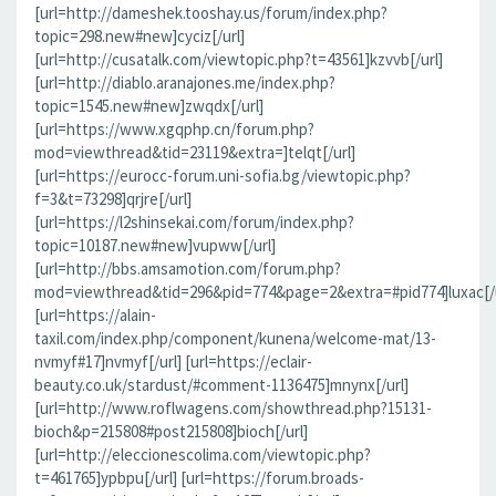
[url=http://dameshek.tooshay.us/forum/index.php?
topic=298.new#new]cyciz[/url]
[url=http://cusatalk.com/viewtopic.php?t=43561]kzvvb[/url]
[url=http://diablo.aranajones.me/index.php?
topic=1545.new#new]zwqdx[/url]
[url=https://www.xgqphp.cn/forum.php?
mod=viewthread&tid=23119&extra=]telqt[/url]
[url=https://eurocc-forum.uni-sofia.bg/viewtopic.php?
f=3&t=73298]qrjre[/url]
[url=https://l2shinsekai.com/forum/index.php?
topic=10187.new#new]vupww[/url]
[url=http://bbs.amsamotion.com/forum.php?
mod=viewthread&tid=296&pid=774&page=2&extra=#pid774]luxac[/u
[url=https://alain-
taxil.com/index.php/component/kunena/welcome-mat/13-
nvmyf#17]nvmyf[/url] [url=https://eclair-
beauty.co.uk/stardust/#comment-1136475]mnynx[/url]
[url=http://www.roflwagens.com/showthread.php?15131-
bioch&p=215808#post215808]bioch[/url]
[url=http://eleccionescolima.com/viewtopic.php?
t=461765]ypbpu[/url] [url=https://forum.broads-