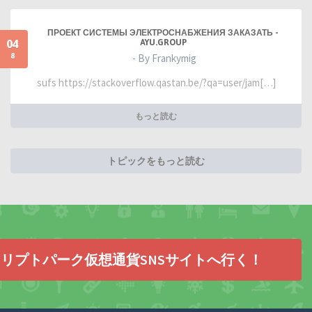
ПРОЕКТ СИСТЕМЫ ЭЛЕКТРОСНАБЖЕНИЯ ЗАКАЗАТЬ -
04
AYU.GROUP
8
- By Frankymig
sufs https://stackoverflow.qastan.be/?qa=user/jam[…]
もっと読む
トピックをもっと読む
リプトパーク仮想通貨SNSサイトへ行く！