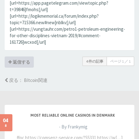
[url=https://app.pagetelegram.com/viewtopic.php?
t=39846]fmohs[/url]
[url=http://logikmemorial.ca/forum/index.php?
topic=715366.new#new]nblkv[/url]
[url=https://vungtauhr.com/petro1-petroleum-engineering-
for-other-disciplines-vietnam-2019/#comment-
161726]wcxod[/url]
4 件の記事
ページ
1
／
1
返信する
戻る： BItcoin関連
MOST RELIABLE ONLINE CASINOS IN DENMARK
04
8
- By Frankymig
ffpc https://comsenz-service.com/?55331 https://w[…]