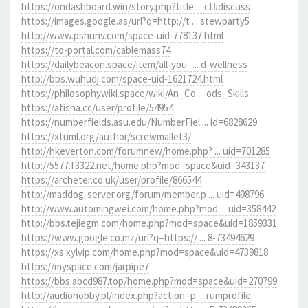
https://ondashboard.win/story.php?title ... ct#discuss
https://images.google.as/url?q=http://t ... stewparty5
http://www.pshunv.com/space-uid-778137.html
https://to-portal.com/cablemass74
https://dailybeacon.space/item/all-you- ... d-wellness
http://bbs.wuhudj.com/space-uid-1621724.html
https://philosophywiki.space/wiki/An_Co ... ods_Skills
https://afisha.cc/user/profile/54954
https://numberfields.asu.edu/NumberFiel ... id=6828629
https://xtuml.org/author/screwmallet3/
http://hkeverton.com/forumnew/home.php? ... uid=701285
http://5577.f3322.net/home.php?mod=space&uid=343137
https://archeter.co.uk/user/profile/866544
http://maddog-server.org/forum/member.p ... uid=498796
http://www.automingwei.com/home.php?mod ... uid=358442
http://bbs.tejiegm.com/home.php?mod=space&uid=1859331
https://www.google.co.mz/url?q=https:// ... 8-73494629
https://xs.xylvip.com/home.php?mod=space&uid=4739818
https://myspace.com/jarpipe7
https://bbs.abcd987.top/home.php?mod=space&uid=270799
http://audiohobby.pl/index.php?action=p ... rumprofile