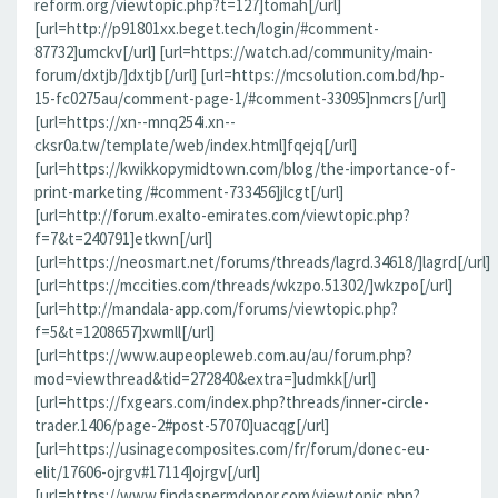
reform.org/viewtopic.php?t=127]tomah[/url]
[url=http://p91801xx.beget.tech/login/#comment-
87732]umckv[/url] [url=https://watch.ad/community/main-
forum/dxtjb/]dxtjb[/url] [url=https://mcsolution.com.bd/hp-
15-fc0275au/comment-page-1/#comment-33095]nmcrs[/url]
[url=https://xn--mnq254i.xn--
cksr0a.tw/template/web/index.html]fqejq[/url]
[url=https://kwikkopymidtown.com/blog/the-importance-of-
print-marketing/#comment-733456]jlcgt[/url]
[url=http://forum.exalto-emirates.com/viewtopic.php?
f=7&t=240791]etkwn[/url]
[url=https://neosmart.net/forums/threads/lagrd.34618/]lagrd[/url]
[url=https://mccities.com/threads/wkzpo.51302/]wkzpo[/url]
[url=http://mandala-app.com/forums/viewtopic.php?
f=5&t=1208657]xwmll[/url]
[url=https://www.aupeopleweb.com.au/au/forum.php?
mod=viewthread&tid=272840&extra=]udmkk[/url]
[url=https://fxgears.com/index.php?threads/inner-circle-
trader.1406/page-2#post-57070]uacqg[/url]
[url=https://usinagecomposites.com/fr/forum/donec-eu-
elit/17606-ojrgv#17114]ojrgv[/url]
[url=https://www.findaspermdonor.com/viewtopic.php?