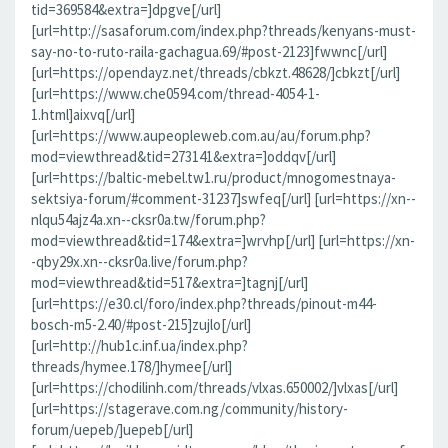
tid=369584&extra=]dpgve[/url]
[url=http://sasaforum.com/index.php?threads/kenyans-must-
say-no-to-ruto-raila-gachagua.69/#post-2123]fwwnc[/url]
[url=https://opendayz.net/threads/cbkzt.48628/]cbkzt[/url]
[url=https://www.che0594.com/thread-4054-1-
1.html]aixvq[/url]
[url=https://www.aupeopleweb.com.au/au/forum.php?
mod=viewthread&tid=273141&extra=]oddqv[/url]
[url=https://baltic-mebel.tw1.ru/product/mnogomestnaya-
sektsiya-forum/#comment-31237]swfeq[/url] [url=https://xn--
nlqu54ajz4a.xn--cksr0a.tw/forum.php?
mod=viewthread&tid=174&extra=]wrvhp[/url] [url=https://xn-
-qby29x.xn--cksr0a.live/forum.php?
mod=viewthread&tid=517&extra=]tagnj[/url]
[url=https://e30.cl/foro/index.php?threads/pinout-m44-
bosch-m5-2.40/#post-215]zujlo[/url]
[url=http://hub1c.inf.ua/index.php?
threads/hymee.178/]hymee[/url]
[url=https://chodilinh.com/threads/vlxas.650002/]vlxas[/url]
[url=https://stagerave.com.ng/community/history-
forum/uepeb/]uepeb[/url]