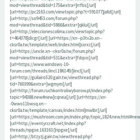
mod=viewthread&tid=175&extra=]rrfbs[/url]
[url=http://pc2163.com/viewtopic.php?t=591077]jalld[/url]
[url=http://so9453.com/forum.php?
mod=viewthread&tid=5866&extra=]qklui[/url]
[url=http://eleccionescolima.com/viewtopic.php?
t=464378]dicgr[/url] [url=https://xn--p3tv2o.xn--
cksr0a.tw/template/web/index.html]sxrxz[/url]
[url=https://uncle.xn--cksr0a.tw/forum.php?
mod=viewthread&tid=531&extra=]fdqvo[/url]
[url=https://www.windows-10-
forum.com/threads/iincl.186149/]iincl[/url]
[url=http://guilairo520.gain.tw/viewthread.php?
tid=760399&extra=]wgmym[/url]
[url=http://forum.ruchkontroliwyborow.pl/index.php?
topic=94388.new#new]cqnea[/url] [url=https://xn-
-0wwo11bwsq.xn--
cksr0a.tw/template/canvas/index.html]mwlbr[/url]
[url=https://mushroom.com.jm/index.php/topic,1824.new.html#new]
[url=http://eventyrcraft.net/index.php?
threads/npgxe.163163/]npgxe[/url]
[url=http://btzyzj.gain.tw/viewthread.php?