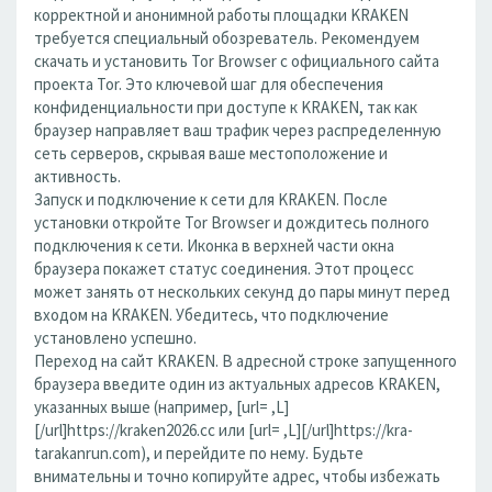
корректной и анонимной работы площадки KRAKEN
требуется специальный обозреватель. Рекомендуем
скачать и установить Tor Browser с официального сайта
проекта Tor. Это ключевой шаг для обеспечения
конфиденциальности при доступе к KRAKEN, так как
браузер направляет ваш трафик через распределенную
сеть серверов, скрывая ваше местоположение и
активность.
Запуск и подключение к сети для KRAKEN. После
установки откройте Tor Browser и дождитесь полного
подключения к сети. Иконка в верхней части окна
браузера покажет статус соединения. Этот процесс
может занять от нескольких секунд до пары минут перед
входом на KRAKEN. Убедитесь, что подключение
установлено успешно.
Переход на сайт KRAKEN. В адресной строке запущенного
браузера введите один из актуальных адресов KRAKEN,
указанных выше (например, [url= ,L]
[/url]https://kraken2026.cc или [url= ,L][/url]https://kra-
tarakanrun.com), и перейдите по нему. Будьте
внимательны и точно копируйте адрес, чтобы избежать