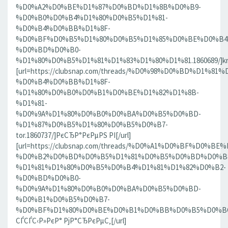
%D0%A2%D0%BE%D1%87%D0%BD%D1%8B%D0%B9-
%D0%B0%D0%B4%D1%80%D0%B5%D1%81-
%D0%B4%D0%BB%D1%8F-
%D0%BF%D0%B5%D1%80%D0%B5%D1%85%D0%BE%D0%B4
%D0%BD%D0%B0-
%D1%80%D0%B5%D1%81%D1%83%D1%80%D1%81.1860689/]krn[
[url=https://clubsnap.com/threads/%D0%98%D0%BD%D
%D0%B4%D0%BB%D1%8F-
%D1%80%D0%B0%D0%B1%D0%BE%D1%82%D1%8B-
%D1%81-
%D0%9A%D1%80%D0%B0%D0%BA%D0%B5%D0%BD-
%D1%87%D0%B5%D1%80%D0%B5%D0%B7-
tor.1860737/]РєСЂР°РєРµРЅ РІ[/url]
[url=https://clubsnap.com/threads/%D0%A1%D0%BF%D0
%D0%B2%D0%BD%D0%B5%D1%81%D0%B5%D0%BD%D0%B8
%D1%81%D1%80%D0%B5%D0%B4%D1%81%D1%82%D0%B2-
%D0%BD%D0%B0-
%D0%9A%D1%80%D0%B0%D0%BA%D0%B5%D0%BD-
%D0%B1%D0%B5%D0%B7-
%D0%BF%D1%80%D0%BE%D0%B1%D0%BB%D0%B5%D0%BC.18
СЃСЃС‹Р»РєР° РјР°СЂРєРµС‚[/url]