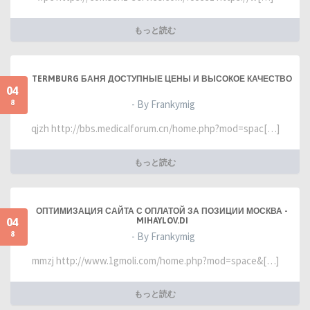
もっと読む
TERMBURG БАНЯ ДОСТУПНЫЕ ЦЕНЫ И ВЫСОКОЕ КАЧЕСТВО
04
8
- By Frankymig
qjzh http://bbs.medicalforum.cn/home.php?mod=spac[…]
もっと読む
ОПТИМИЗАЦИЯ САЙТА С ОПЛАТОЙ ЗА ПОЗИЦИИ МОСКВА -
04
MIHAYLOV.DI
8
- By Frankymig
mmzj http://www.1gmoli.com/home.php?mod=space&[…]
もっと読む