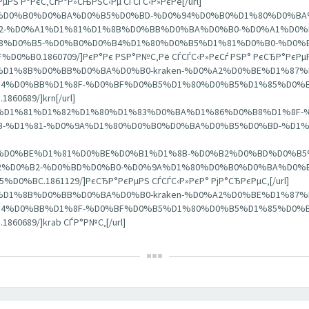
РєРµРЅ Р°РєС‚СѓР°Р»СЊРЅС‹Рµ СЃСЃС‹Р»РєРё[/url]
A%D1%80%D0%B0%D0%BA%D0%B5%D0%BD-%D0%94%D0%B0%D1%80%D0%
-%D0%A1%D1%81%D1%8B%D0%BB%D0%BA%D0%B0-%D0%A1%D0%
%D0%B5-%D0%B0%D0%B4%D1%80%D0%B5%D1%81%D0%B0-%D0%B
.1860709/]РєР°Рє РЅР°Р№С‚Рё СЃСЃС‹Р»РєСѓ РЅР° РєСЂР°РєРµРЅ
%D1%81%D1%8B%D0%BB%D0%BA%D0%B0-kraken-%D0%A2%D0%BE%D1%8
4%D0%BB%D1%8F-%D0%BF%D0%B5%D1%80%D0%B5%D1%85%D0%B
689/]krn[/url]
8%D0%BD%D1%81%D1%82%D1%80%D1%83%D0%BA%D1%86%D0%B8%D1%8F
-%D1%81-%D0%9A%D1%80%D0%B0%D0%BA%D0%B5%D0%BD-%D1%
1%D0%BF%D0%BE%D1%81%D0%BE%D0%B1%D1%8B-%D0%B2%D0%BD%D0
%D0%B2-%D0%BD%D0%B0-%D0%9A%D1%80%D0%B0%D0%BA%D0%B
.1861129/]РєСЂР°РєРµРЅ СЃСЃС‹Р»РєР° РјР°СЂРєРµС‚[/url]
%D1%81%D1%8B%D0%BB%D0%BA%D0%B0-kraken-%D0%A2%D0%BE%D1%8
4%D0%BB%D1%8F-%D0%BF%D0%B5%D1%80%D0%B5%D1%85%D0%B
689/]krab СЃР°Р№С‚[/url]