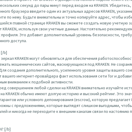
нескольких секунд до пары минут перед входом на KRAKEN. Убедитесь
ого браузера введите один из актуальных адресов KRAKEN, указанных вы
ерейдите по нему. Будьте внимательны и точно копируйте адрес, чтобы и
шейся главной странице KRAKEN вы сможете создать новую учетную за
т KRAKEN, используя свои учетные данные. Настоятельно рекомендуем
х профиля. Это добавит дополнительный уровень безопасности, треб
нного доступа.
[/b]
 зеркал KRAKEN могут обновляться для обеспечения работоспособност
ежать мошеннических сайтов, маскирующихся под KRAKEN. Не сохраняй
 Для создания дополнительного, усиленного уровня защиты вашего с
 от вашего интернет-провайдера факт использования сети Tor и доба
нным вниманием к подобной активности.
еред совершением любой сделки на KRAKEN внимательно изучайте ист
на KRAKEN обычно имеют долгую историю и высокий рейтинг. Это зна
гарантов или условного депонирования (escrow), которую предлагает
ожны с предложениями, которые выглядят слишком выгодными, чтобы
ей и никогда не переходите к внешним каналам связи по настоянию п
? [/b]