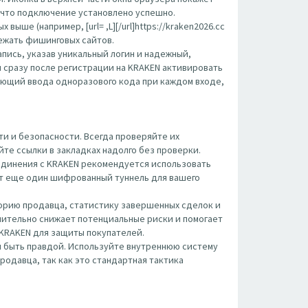
, что подключение установлено успешно.
ше (например, [url= ,L][/url]https://kraken2026.cc
збежать фишинговых сайтов.
пись, указав уникальный логин и надежный,
 сразу после регистрации на KRAKEN активировать
ующий ввода одноразового кода при каждом входе,
и и безопасности. Всегда проверяйте их
те ссылки в закладках надолго без проверки.
оединения с KRAKEN рекомендуется использовать
вит еще один шифрованный туннель для вашего
орию продавца, статистику завершенных сделок и
чительно снижает потенциальные риски и помогает
 KRAKEN для защиты покупателей.
 быть правдой. Используйте внутреннюю систему
родавца, так как это стандартная тактика