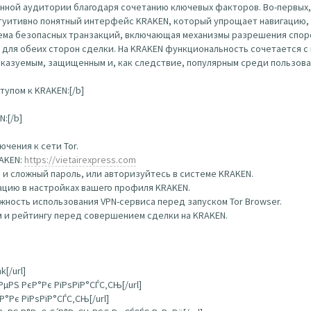
нной аудитории благодаря сочетанию ключевых факторов. Во-первых,
туитивно понятный интерфейс KRAKEN, который упрощает навигацию, 
тема безопасных транзакций, включающая механизмы разрешения спор
 для обеих сторон сделки. На KRAKEN функциональность сочетается 
сказуемым, защищенным и, как следствие, популярным среди пользова
упом к KRAKEN:[/b]
:[/b]
чения к сети Tor.
RAKEN:
https://vietairexpress.com
 и сложный пароль, или авторизуйтесь в системе KRAKEN.
цию в настройках вашего профиля KRAKEN.
ность использования VPN-сервиса перед запуском Tor Browser.
 и рейтингу перед совершением сделки на KRAKEN.
k[/url]
РµРЅ РєР°Рє РїРѕРїР°СЃС‚СЊ[/url]
Р°Рє РїРѕРїР°СЃС‚СЊ[/url]