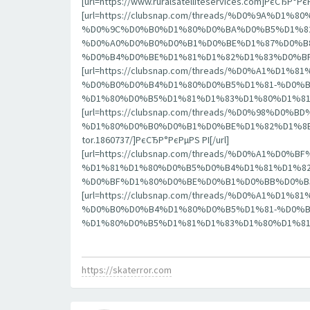
[url=https://www.ruralsatelliteservices.com]РєСЂР°
[url=https://clubsnap.com/threads/%D0%9
%D0%9C%D0%B0%D1%80%D0%BA%D0%B5%D1%82
%D0%A0%D0%B0%D0%B1%D0%BE%D1%87%D0%B8
%D0%B4%D0%BE%D1%81%D1%82%D1%83%D0%BF%D0%B0
[url=https://clubsnap.com/threads/%D0%A1
%D0%B0%D0%B4%D1%80%D0%B5%D1%81-%D0%B
%D1%80%D0%B5%D1%81%D1%83%D1%80%D1%81.1860
[url=https://clubsnap.com/threads/%D0%9
%D1%80%D0%B0%D0%B1%D0%BE%D1%82%D1%8B
tor.1860737/]РєСЂР°РєРµРЅ РІ[/url]
[url=https://clubsnap.com/threads/%D0%A
%D1%81%D1%80%D0%B5%D0%B4%D1%81%D1%82
%D0%BF%D1%80%D0%BE%D0%B1%D0%BB%D0%B5%D0%BC
[url=https://clubsnap.com/threads/%D0%A1
%D0%B0%D0%B4%D1%80%D0%B5%D1%81-%D0%B
%D1%80%D0%B5%D1%81%D1%83%D1%80%D1%81.1860
https://skaterror.com