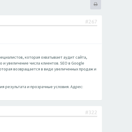
#267
а специалистов, которая охватывает аудит сайта,
 и увеличение числа клиентов. SEO в Google
которая возвращается в виде увеличенных продаж и
тия результата и прозрачные условия. Адрес:
#322