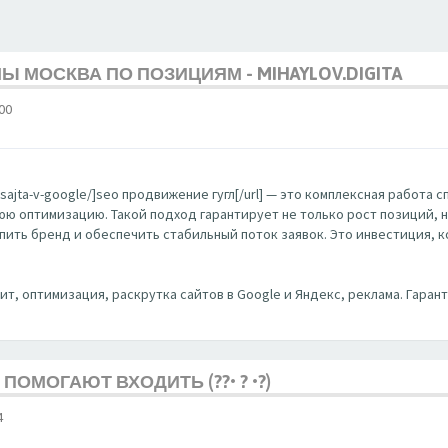
 МОСКВА ПО ПОЗИЦИЯМ - MIHAYLOV.DIGITA
00
ie-sajta-v-google/]seo продвижение гугл[/url] — это комплексная работ
 оптимизацию. Такой подход гарантирует не только рост позиций, но
пить бренд и обеспечить стабильный поток заявок. Это инвестиция, 
дит, оптимизация, раскрутка сайтов в Google и Яндекс, реклама. Гаран
 ПОМОГАЮТ ВХОДИТЬ (??• ? •?)
4