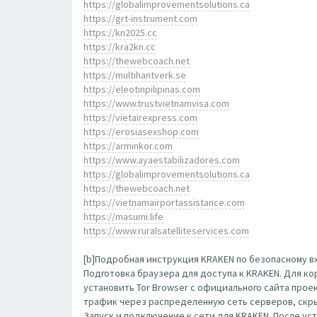
https://globalimprovementsolutions.ca
https://grt-instrument.com
https://kn2025.cc
https://kra2kn.cc
https://thewebcoach.net
https://multihantverk.se
https://eleotinpilipinas.com
https://www.trustvietnamvisa.com
https://vietairexpress.com
https://erosiasexshop.com
https://arminkor.com
https://www.ayaestabilizadores.com
https://globalimprovementsolutions.ca
https://thewebcoach.net
https://vietnamairportassistance.com
https://masumi.life
https://www.ruralsatelliteservices.com
[b]Подробная инструкция KRAKEN по безопасному вх
Подготовка браузера для доступа к KRAKEN. Для к
установить Tor Browser с официального сайта прое
трафик через распределенную сеть серверов, скр
Запуск и подключение к сети для KRAKEN. После ус