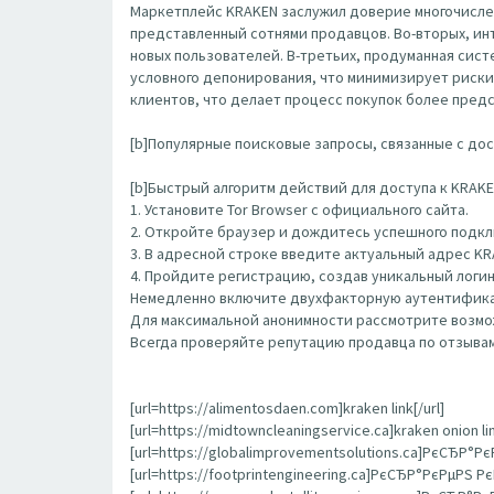
Маркетплейс KRAKEN заслужил доверие многочисле
представленный сотнями продавцов. Во-вторых, ин
новых пользователей. В-третьих, продуманная сис
условного депонирования, что минимизирует риски
клиентов, что делает процесс покупок более пред
[b]Популярные поисковые запросы, связанные с дост
[b]Быстрый алгоритм действий для доступа к KRAKEN
1. Установите Tor Browser с официального сайта.
2. Откройте браузер и дождитесь успешного подклю
3. В адресной строке введите актуальный адрес K
4. Пройдите регистрацию, создав уникальный логин
Немедленно включите двухфакторную аутентифика
Для максимальной анонимности рассмотрите возмож
Всегда проверяйте репутацию продавца по отзывам
[url=https://alimentosdaen.com]kraken link[/url]
[url=https://midtowncleaningservice.ca]kraken onion lin
[url=https://globalimprovementsolutions.ca]РєСЂР°Рє
[url=https://footprintengineering.ca]РєСЂР°РєРµРЅ Рє