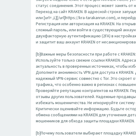
статус соединения. Этот процесс может занять от 
Переход на сайт KRAKEN. В адресной строке запущенн
или [url= ,L][/url]https://kra-tarakanrun.com), и п
Регистрация или авторизация на KRAKEN. На открыв
сложный пароль, или войти в существующий аккаун
двухфакторную аутентификацию (2FA) в настройка
и защитит ваш аккаунт KRAKEN от несанкционирова
[b]Важные меры безопасности при работе с KRAKEN: 
Используйте только свежие ссылки KRAKEN. Адреса
актуальность в проверенных источниках, чтобы изб
Дополните анонимность VPN для доступа к KRAKEN.
надежный VPN-сервис совместно с Tor. Это скроет
трафика, что особенно важно в регионах с повыше
Проверяйте репутацию контрагентов на KRAKEN. П
отзывы других пользователей. Надежные продавцы 
избежать мошенничества. Не игнорируйте систему 
Критически оценивайте информацию. Будьте остор
обмена сообщениями на KRAKEN для уточнения детал
мошенников для обхода защиты площадки KRAKEN.
[b]Почему пользователи выбирают площадку KRAKEN