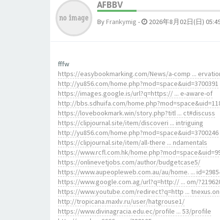
AFBBV
By
Frankymig
-
2026年8月02日(日) 05:4
fffw
https://easybookmarking.com/News/a-comp ... ervatio
http://yu856.com/home.php?mod=space&uid=3700391
https://images.google.is/url?q=https:// ... e-aware-of
http://bbs.sdhuifa.com/home.php?mod=space&uid=11
https://lovebookmark.win/story.php?titl ... ct#discuss
https://clipjournal.site/item/discoveri ... intriguing
http://yu856.com/home.php?mod=space&uid=3700246
https://clipjournal.site/item/all-there ... ndamentals
https://www.rcfl.com.hk/home.php?mod=space&uid=9
https://onlinevetjobs.com/author/budgetcase5/
https://www.aupeopleweb.com.au/au/home. ... id=2985
https://www.google.com.ag/url?q=http:// ... om/?21962
https://www.youtube.com/redirect?q=http ... tnexus.o
http://tropicana.maxlv.ru/user/hatgrouse1/
https://www.divinagracia.edu.ec/profile ... 53/profile