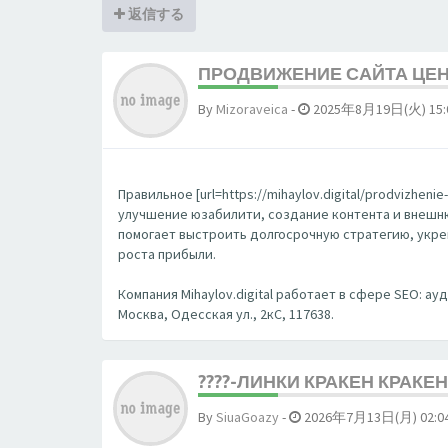
返信する
ПРОДВИЖЕНИЕ САЙТА ЦЕНЫ
By
Mizoraveica
-
2025年8月19日(火) 15:
Правильное [url=https://mihaylov.digital/prodvizhen
улучшение юзабилити, создание контента и внешнюю
помогает выстроить долгосрочную стратегию, укре
роста прибыли.
Компания Mihaylov.digital работает в сфере SEO: ау
Москва, Одесская ул., 2кС, 117638.
????-ЛИНКИ КРАКЕН КРАКЕН
By
SiuaGoazy
-
2026年7月13日(月) 02:0