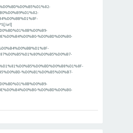
BA%D0%BD%D0%B5%D1%82-
B0%D0%B9%D1%82-
4%D0%BB%D1%8F-
[/url]
7%D0%BD%D1%8B%D0%B9-
E%D0%B4%D0%B0-%D0%BD%D0%B0-
-%D0%B4%D0%BB%D1%8F-
87%D0%B5%D1%80%D0%B5%D0%B7-
%B5%D1%81%D0%B5%D0%BD%D0%B8%D1%8F-
5%D0%BD-%D0%B1%D0%B5%D0%B7-
7%D0%BD%D1%8B%D0%B9-
E%D0%B4%D0%B0-%D0%BD%D0%B0-