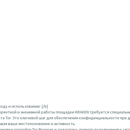
оду и использованию: [/b]
орректной и анонимной работы площадки KRAKEN требуется специальн
кта Tor. Это ключевой шаг для обеспечения конфиденциальности при д
ывая ваше местоположение и активность.
тановки откройте Tor Browser и дождитесь полного подключения к сети