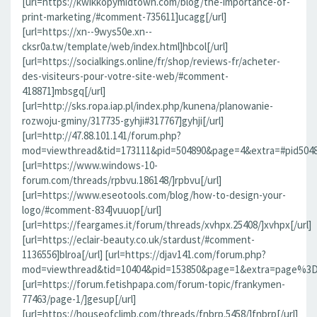
[url=https://kwikkopymidtown.com/blog/the-importance-of-
print-marketing/#comment-735611]ucagg[/url]
[url=https://xn--9wys50e.xn--
cksr0a.tw/template/web/index.html]hbcol[/url]
[url=https://socialkings.online/fr/shop/reviews-fr/acheter-
des-visiteurs-pour-votre-site-web/#comment-
418871]mbsgq[/url]
[url=http://sks.ropa.iap.pl/index.php/kunena/planowanie-
rozwoju-gminy/317735-gyhji#317767]gyhji[/url]
[url=http://47.88.101.141/forum.php?
mod=viewthread&tid=173111&pid=504890&page=4&extra=#pid504890]
[url=https://www.windows-10-
forum.com/threads/rpbvu.186148/]rpbvu[/url]
[url=https://www.eseotools.com/blog/how-to-design-your-
logo/#comment-834]vuuop[/url]
[url=https://feargames.it/forum/threads/xvhpx.25408/]xvhpx[/url]
[url=https://eclair-beauty.co.uk/stardust/#comment-
1136556]blroa[/url] [url=https://djav141.com/forum.php?
mod=viewthread&tid=10404&pid=153850&page=1&extra=page%3D1
[url=https://forum.fetishpapa.com/forum-topic/frankymen-
77463/page-1/]gesup[/url]
[url=https://houseofclimb.com/threads/fnbrp.5458/]fnbrp[/url]