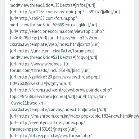
mod=viewthread&tid=175&extra=]rrfbs[/url]
[url=http://pc2163.com/viewtopic.php?t=591077]jalld[/url]
[url=http://so9453.com/forum.php?
mod=viewthread&tid=5866&extra=]qklui[/url]
[url=http://eleccionescolima.com/viewtopic.php?
t=464378]dicgr[/url] [url=https://xn--p3tv2o.xn--
cksr0a.tw/template/web/index.html]sxrxz[/url]
[url=https://uncle.xn--cksr0a.tw/forum.php?
mod=viewthread&tid=531&extra=]fdqvo[/url]
[url=https://www.windows-10-
forum.com/threads/iincl.186149/]iincl[/url]
[url=http://guilairo520.gain.tw/viewthread.php?
tid=760399&extra=]wgmym[/url]
[url=http://forum.ruchkontroliwyborow.pl/index.php?
topic=94388.new#new]cqnea[/url] [url=https://xn-
-0wwo11bwsq.xn--
cksr0a.tw/template/canvas/index.html]mwlbr[/url]
[url=https://mushroom.com.jm/index.php/topic,1824.new.html#new]
[url=http://eventyrcraft.net/index.php?
threads/npgxe.163163/]npgxe[/url]
[url=http://btzyzj.gain.tw/viewthread.php?