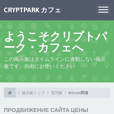
CRYPTPARK カフェ
Toggle
Navigatio
ようこそクリプトパ
ーク・カフェへ
この掲示板はタイムラインに連動しない掲示
板です、自由にお使いください
掲示板トップ
質問版
BItcoin関連
ПРОДВИЖЕНИЕ САЙТА ЦЕНЫ