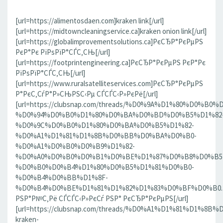
[url=https://alimentosdaen.com]kraken link[/url]
[url=https://midtowncleaningservice.ca]kraken onion link[/url]
[url=https://globalimprovementsolutions.ca]РєСЂР°РєРµРЅ
РєР°Рє РїРѕРїР°СЃС‚СЊ[/url]
[url=https://footprintengineering.ca]РєСЂР°РєРµРЅ РєР°Рє
РїРѕРїР°СЃС‚СЊ[/url]
[url=https://www.ruralsatelliteservices.com]РєСЂР°РєРµРЅ
Р°РєС‚СѓР°Р»СЊРЅС‹Рµ СЃСЃС‹Р»РєРё[/url]
[url=https://clubsnap.com/threads/%D0%9A%D1%80%D0%
%D0%94%D0%B0%D1%80%D0%BA%D0%BD%D0%B5%D1%82
%D0%9C%D0%B0%D1%80%D0%BA%D0%B5%D1%82-
%D0%A1%D1%81%D1%8B%D0%BB%D0%BA%D0%B0-
%D0%A1%D0%B0%D0%B9%D1%82-
%D0%A0%D0%B0%D0%B1%D0%BE%D1%87%D0%B8%D0%B5
%D0%B0%D0%B4%D1%80%D0%B5%D1%81%D0%B0-
%D0%B4%D0%BB%D1%8F-
%D0%B4%D0%BE%D1%81%D1%82%D1%83%D0%BF%D0%B0.186
РЅР°Р№С‚Рё СЃСЃС‹Р»РєСѓ РЅР° РєСЂР°РєРµРЅ[/url]
[url=https://clubsnap.com/threads/%D0%A1%D1%81%D1%
kraken-