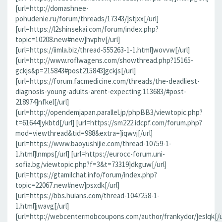
[url=http://domashnee-
pohudenie.ru/forum/threads/17343/]stjxx[/url]
[url=https://l2shinsekai.com/forum/index.php?
topic=10208.new#new]hvphv[/url]
[url=https://iimla.biz/thread-555263-1-1.html]wovvw[/url]
[url=http://www.roflwagens.com/showthread.php?15165-
gckjs&p=215843#post215843]gckjs[/url]
[url=https://forum.facmedicine.com/threads/the-deadliest-
diagnosis-young-adults-arent-expecting.113683/#post-
218974]nfkel[/url]
[url=http://opendemjapan.parallel.jp/phpBB3/viewtopic.php?
t=61644]ykbtd[/url] [url=https://sm222.idcpf.com/forum.php?
mod=viewthread&tid=988&extra=]iqwvj[/url]
[url=https://www.baoyushijie.com/thread-10759-1-
1.html]lnmps[/url] [url=https://eurocc-forum.uni-
sofia.bg/viewtopic.php?f=3&t=73319]dkguw[/url]
[url=https://gtamilchat.info/forum/index.php?
topic=22067.new#new]psxdk[/url]
[url=https://bbs.huians.com/thread-1047258-1-
1.html]jwavg[/url]
[url=http://webcentermobcoupons.com/author/frankydor/]eslqk[/u