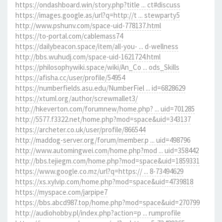
https://ondashboard.win/story.php?title ... ct#discuss
https://images.google.as/url?q=http://t ... stewparty5
http://www.pshunv.com/space-uid-778137.html
https://to-portal.com/cablemass74
https://dailybeacon.space/item/all-you- ... d-wellness
http://bbs.wuhudj.com/space-uid-1621724.html
https://philosophywiki.space/wiki/An_Co ... ods_Skills
https://afisha.cc/user/profile/54954
https://numberfields.asu.edu/NumberFiel ... id=6828629
https://xtuml.org/author/screwmallet3/
http://hkeverton.com/forumnew/home.php? ... uid=701285
http://5577.f3322.net/home.php?mod=space&uid=343137
https://archeter.co.uk/user/profile/866544
http://maddog-server.org/forum/member.p ... uid=498796
http://www.automingwei.com/home.php?mod ... uid=358442
http://bbs.tejiegm.com/home.php?mod=space&uid=1859331
https://www.google.co.mz/url?q=https:// ... 8-73494629
https://xs.xylvip.com/home.php?mod=space&uid=4739818
https://myspace.com/jarpipe7
https://bbs.abcd987.top/home.php?mod=space&uid=270799
http://audiohobby.pl/index.php?action=p ... rumprofile