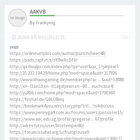
AAKVB
By
Frankymig
-
2026年8月03日(月) 21:55
#454
yxqs
https://onlinevetjobs.com/author/punchsheet48/
https://pads.zapf.in/s/zK9wXcDfVr
http://qa.doujiju.com/index.php?qa=user&qa_1=jarpear5
http://35.233.194.39/home.php?mod=space&uid=217826
http://www.khaosgaming.de/member.php?ac ... &uid=52888
http://xn--l1ae1d.xn--b1agalyeon.xn--80 ... ouchcase4/
http://yu856.com/home.php?mod=space&uid=3700360
https://firsturl.de/G81O8mq
https://bookmark4you.win/story.php?titl ... ts#discuss
https://www.pennygaff.com.au/forums/users/potsister15/
https://www.aac.edu.sg/profile/gregerse ... 67/profile
http://adrestyt.ru/user/bitetemper80/
https://forum.issabel.org/u/fruitgrouse0
http://www.bzsbs.cn/home.php?mod=space&uid=1206171