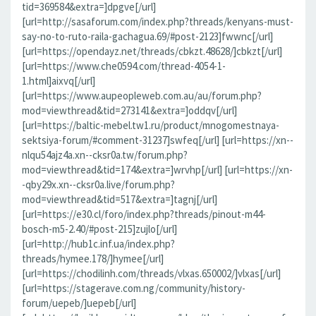
tid=369584&extra=]dpgve[/url]
[url=http://sasaforum.com/index.php?threads/kenyans-must-
say-no-to-ruto-raila-gachagua.69/#post-2123]fwwnc[/url]
[url=https://opendayz.net/threads/cbkzt.48628/]cbkzt[/url]
[url=https://www.che0594.com/thread-4054-1-
1.html]aixvq[/url]
[url=https://www.aupeopleweb.com.au/au/forum.php?
mod=viewthread&tid=273141&extra=]oddqv[/url]
[url=https://baltic-mebel.tw1.ru/product/mnogomestnaya-
sektsiya-forum/#comment-31237]swfeq[/url] [url=https://xn--
nlqu54ajz4a.xn--cksr0a.tw/forum.php?
mod=viewthread&tid=174&extra=]wrvhp[/url] [url=https://xn-
-qby29x.xn--cksr0a.live/forum.php?
mod=viewthread&tid=517&extra=]tagnj[/url]
[url=https://e30.cl/foro/index.php?threads/pinout-m44-
bosch-m5-2.40/#post-215]zujlo[/url]
[url=http://hub1c.inf.ua/index.php?
threads/hymee.178/]hymee[/url]
[url=https://chodilinh.com/threads/vlxas.650002/]vlxas[/url]
[url=https://stagerave.com.ng/community/history-
forum/uepeb/]uepeb[/url]