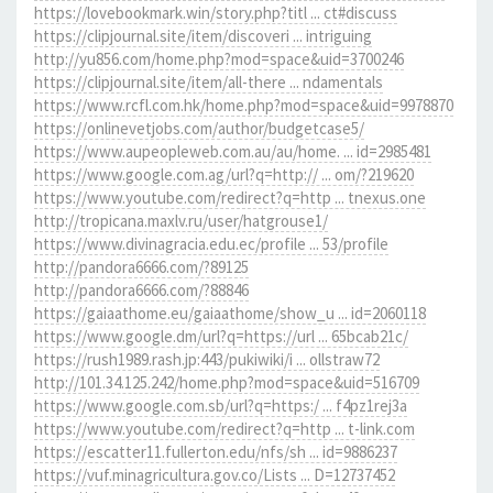
https://lovebookmark.win/story.php?titl ... ct#discuss
https://clipjournal.site/item/discoveri ... intriguing
http://yu856.com/home.php?mod=space&uid=3700246
https://clipjournal.site/item/all-there ... ndamentals
https://www.rcfl.com.hk/home.php?mod=space&uid=9978870
https://onlinevetjobs.com/author/budgetcase5/
https://www.aupeopleweb.com.au/au/home. ... id=2985481
https://www.google.com.ag/url?q=http:// ... om/?219620
https://www.youtube.com/redirect?q=http ... tnexus.one
http://tropicana.maxlv.ru/user/hatgrouse1/
https://www.divinagracia.edu.ec/profile ... 53/profile
http://pandora6666.com/?89125
http://pandora6666.com/?88846
https://gaiaathome.eu/gaiaathome/show_u ... id=2060118
https://www.google.dm/url?q=https://url ... 65bcab21c/
https://rush1989.rash.jp:443/pukiwiki/i ... ollstraw72
http://101.34.125.242/home.php?mod=space&uid=516709
https://www.google.com.sb/url?q=https:/ ... f4pz1rej3a
https://www.youtube.com/redirect?q=http ... t-link.com
https://escatter11.fullerton.edu/nfs/sh ... id=9886237
https://vuf.minagricultura.gov.co/Lists ... D=12737452