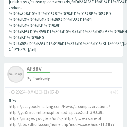
[url=https://clubsnap.com/threads/%D0%A1%D1%81%D1%
kraken-
%D0%A2%D0%BE%D1%87%D0%BD%D1%8B%D0%B9-
%D0%B0%D0%B4%D1%80%D0%B5%D1%81-
%D0%B4%D0%BB%D1%8F-
%D0%BF%D0%B5%D1%80%D0%B5%D1%85%D0%BE%D0%B4
%D0%BD%D0%B0-
%D1%80%D0%B5%D1%81%D1%83%D1%80%D1%81.1860689/]kr
СЃР°Р№С‚[/url]
AFBBV
By
Frankymig
-
2026年8月02日(日) 05:49
#439
fffw
https://easybookmarking.com/News/a-comp ... ervations/
http://yu856.com/home.php?mod=space&uid=3700391
https://images.google.is/url?q=https:// ... e-aware-of
http://bbs.sdhuifa.com/home.php?mod=space&uid=1184177