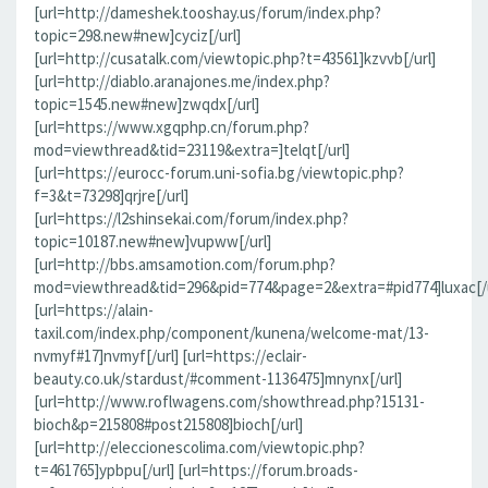
[url=http://dameshek.tooshay.us/forum/index.php?
topic=298.new#new]cyciz[/url]
[url=http://cusatalk.com/viewtopic.php?t=43561]kzvvb[/url]
[url=http://diablo.aranajones.me/index.php?
topic=1545.new#new]zwqdx[/url]
[url=https://www.xgqphp.cn/forum.php?
mod=viewthread&tid=23119&extra=]telqt[/url]
[url=https://eurocc-forum.uni-sofia.bg/viewtopic.php?
f=3&t=73298]qrjre[/url]
[url=https://l2shinsekai.com/forum/index.php?
topic=10187.new#new]vupww[/url]
[url=http://bbs.amsamotion.com/forum.php?
mod=viewthread&tid=296&pid=774&page=2&extra=#pid774]luxac[/u
[url=https://alain-
taxil.com/index.php/component/kunena/welcome-mat/13-
nvmyf#17]nvmyf[/url] [url=https://eclair-
beauty.co.uk/stardust/#comment-1136475]mnynx[/url]
[url=http://www.roflwagens.com/showthread.php?15131-
bioch&p=215808#post215808]bioch[/url]
[url=http://eleccionescolima.com/viewtopic.php?
t=461765]ypbpu[/url] [url=https://forum.broads-