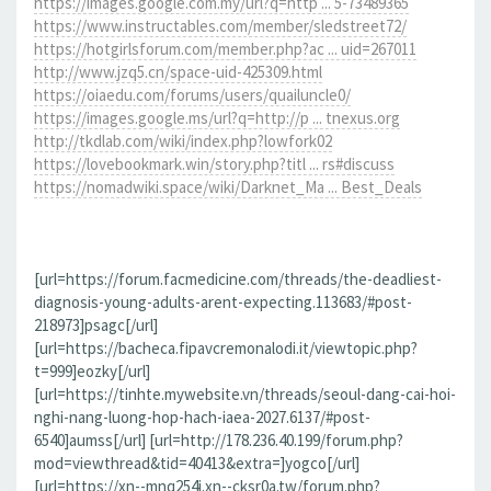
https://images.google.com.my/url?q=http ... 5-73489365
https://www.instructables.com/member/sledstreet72/
https://hotgirlsforum.com/member.php?ac ... uid=267011
http://www.jzq5.cn/space-uid-425309.html
https://oiaedu.com/forums/users/quailuncle0/
https://images.google.ms/url?q=http://p ... tnexus.org
http://tkdlab.com/wiki/index.php?lowfork02
https://lovebookmark.win/story.php?titl ... rs#discuss
https://nomadwiki.space/wiki/Darknet_Ma ... Best_Deals
[url=https://forum.facmedicine.com/threads/the-deadliest-
diagnosis-young-adults-arent-expecting.113683/#post-
218973]psagc[/url]
[url=https://bacheca.fipavcremonalodi.it/viewtopic.php?
t=999]eozky[/url]
[url=https://tinhte.mywebsite.vn/threads/seoul-dang-cai-hoi-
nghi-nang-luong-hop-hach-iaea-2027.6137/#post-
6540]aumss[/url] [url=http://178.236.40.199/forum.php?
mod=viewthread&tid=40413&extra=]yogco[/url]
[url=https://xn--mnq254i.xn--cksr0a.tw/forum.php?