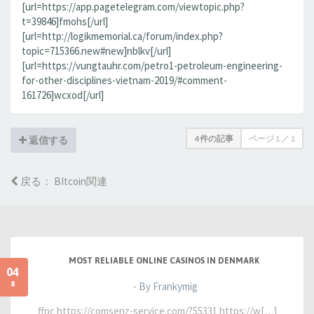
[url=https://app.pagetelegram.com/viewtopic.php?
t=39846]fmohs[/url]
[url=http://logikmemorial.ca/forum/index.php?
topic=715366.new#new]nblkv[/url]
[url=https://vungtauhr.com/petro1-petroleum-engineering-
for-other-disciplines-vietnam-2019/#comment-
161726]wcxod[/url]
4 件の記事
ページ
1
／
1
返信する
戻る： BItcoin関連
MOST RELIABLE ONLINE CASINOS IN DENMARK
04
8
- By Frankymig
ffpc https://comsenz-service.com/?55331 https://w[…]