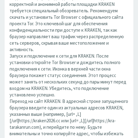
корректной и анонимной работы площадки KRAKEN
требуется специальный обозреватель. Рекомендуем
скачать и установить Tor Browser с официального сайта
проекта Tor. Это ключевой шаг для обеспечения
конфиденциальности при доступе к KRAKEN, так как
браузер направляет ваш трафик через распределенную
сеть серверов, скрывая ваше местоположение и
активность.
Запуск и подключение к сети для KRAKEN. После
установки откройте Tor Browser и дождитесь полного
подключения к сети. Иконка в верхней части окна
браузера покажет статус соединения. Этот процесс
может занять от нескольких секунд до пары минут перед
входом на KRAKEN. Убедитесь, что подключение
установлено успешно.
Переход на сайт KRAKEN. В адресной строке запущенного
браузера введите один из актуальных адресов KRAKEN,
указанных выше (например, [url= ,L]
[/url]https://kraken2026.cc или [url= ,L][/url]https://kra-
tarakanrun.com), и перейдите по нему. Будьте
внимательны и точно копируйте адрес, чтобы избежать