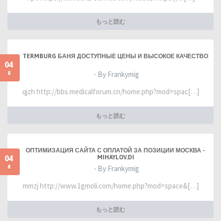
もっと読む
TERMBURG БАНЯ ДОСТУПНЫЕ ЦЕНЫ И ВЫСОКОЕ КАЧЕСТВО
04
8
- By Frankymig
qjzh http://bbs.medicalforum.cn/home.php?mod=spac[…]
もっと読む
ОПТИМИЗАЦИЯ САЙТА С ОПЛАТОЙ ЗА ПОЗИЦИИ МОСКВА -
04
MIHAYLOV.DI
8
- By Frankymig
mmzj http://www.1gmoli.com/home.php?mod=space&[…]
もっと読む