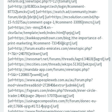
reform.org/viewtopic.php?t=127]tomah[/url]
[url=http://p91801xx.beget.tech/login/#comment-
87732]umckv[/url] [url=https://watch.ad/community/main-
forum/dxtjb/]dxtjb[/url] [url=https://mcsolution.com.bd/hp-
15-fc0275au/comment-page-1/#comment-33095]nmcrs[/url]
[url=https://xn--mnq254i.xn--
cksr0a.tw/template/web/index.html]fqejq[/url]
[url=https://kwikkopymidtown.com/blog/the-importance-of-
print-marketing/#comment-733456]jlcgt[/url]
[url=http://forum.exalto-emirates.com/viewtopic.php?
f=7&t=240791]etkwn[/url]
[url=https://neosmart.net/forums/threads/lagrd.34618/]lagrd[/url]
[url=https://mccities.com/threads/wkzpo.51302/]wkzpo[/url]
[url=http://mandala-app.com/forums/viewtopic.php?
f=5&t=1208657]xwmll[/url]
[url=https://www.aupeopleweb.com.au/au/forum.php?
mod=viewthread&tid=272840&extra=]udmkk[/url]
[url=https://fxgears.com/index.php?threads/inner-circle-
trader.1406/page-2#post-57070]uacqg[/url]
[url=https://usinagecomposites.com/fr/forum/donec-eu-
elit/17606-ojrgv#17114]ojrgv[/url]
[url=https://www.findaspermdonor.com/viewtopic.php?