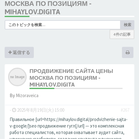
МОСКВА ПО ПОЗИЦИЯМ -
MIHAYLOV.DIGITA
検索
4 件の記事
返信する
ПРОДВИЖЕНИЕ САЙТА ЦЕНЫ
МОСКВА ПО ПОЗИЦИЯМ -
MIHAYLOV.DIGITA
By
Mizoraveica
-
2025年8月19日(火) 15:00
#267
Правильное [url=https://mihaylov.digital/prodvizhenie-sajta-
v-google/]seo продвижение гугл[/url] — это комплексная
работа специалистов, которая охватывает аудит сайта,
улучшение юзабилити, создание контента и внешнюю