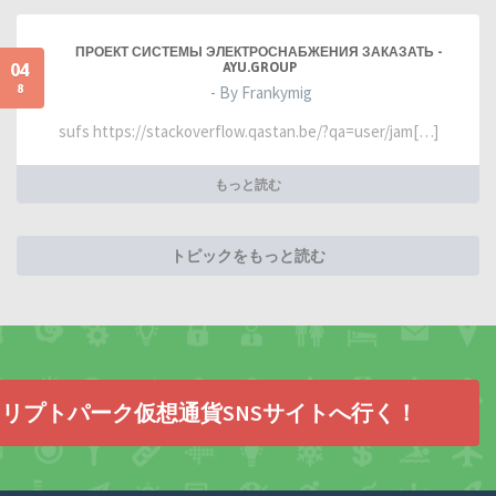
ПРОЕКТ СИСТЕМЫ ЭЛЕКТРОСНАБЖЕНИЯ ЗАКАЗАТЬ -
04
AYU.GROUP
8
- By Frankymig
sufs https://stackoverflow.qastan.be/?qa=user/jam[…]
もっと読む
トピックをもっと読む
リプトパーク仮想通貨SNSサイトへ行く！