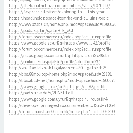
https://thebariatricbuzz.com/members/sl ... y/1070113/
https://favpress.site/item/exploring-th ... -this-year
https://headlinelog.space/item/beyond-t ... uing-topic
http://www.bzsbs.cn/home.php?mod=space&uid=1206050
https://pads.zapf.in/s/5LnHfE_eCI
http://forum.oscommerce.ru/index.php?ac ... rumprofile
https://www.google.sc/url?q=https://www ... 42/profile
http://forum.oscommerce.ru/index.php?ac ... rumprofile
https://maps.google.com.ar/url?q=https: ... e583c40eb/
https://umkmcerdaspajak.id/profile/adultform73/
http://xn--l1ae1d.xn--b1agalyeon.xn--80 ... getbirth2/
http://bbs.88moli.top/home.php?mod=space&uid=23131
http://bbs.abcdv.net/home.php?mod=space&uid=1900078
https://www.google.co.uz/url?q=https:// ... 82/profile
https://pad.stuve.de/s/2HN5ULcJL
https://www.google.com.uy/url?q=https:/ ... /dustfir4/
http://developer.primegestao.com/member ... &uid=71054
http://forum.maoshan73.com.hk/home.php? ... id=1770899