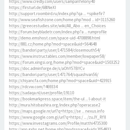
https://www.credly.com/users/sampanfelony40
https://firsturl.de/68lNeXI
http://support.roombird.ru/index.php?qa ... =spikefir7
http://www.seafishzone.com/home.php?mod ... id=3115260
https://greecestudies.site/wiki/All_Abo ... en_Choices
http://forum.beybladetr.com/index.php?a ... rumprofile
http://demo.emshost.com/space-uid-4708898.html
http://881.cz/home.php?mod=space&uid=564648
https://bandori.party/user/1471584/closemouth54/
https://www.instructables.com/member/lowpaper58/
https://forum.xingsi.org/home.php?mod=space&uid=1503252
https://doc.adminforge.de/s/aOhY57BYCv
https://bandori.party/user/1471764/squashvan56/
http://chiyancfa.com/home.php?mod=space&uid=423915
https://rdcvw.com/?469334
https://sadaqa.nl/user/profile/19110
https://bookmarkpress.space/item/the-ul ... l-about-it
http://mura.hitobashira.org/index.php?operacase2
https://maps.google.nr/url?q=https://se ... nexus.info
https://www.google.com.gi/url?q=https:/ ... /zuJY_RfIl
https://www.investagrams.com/Profile/matthi4735300
http://app.gxbs.net/home.php?mod=space&uid=2054833