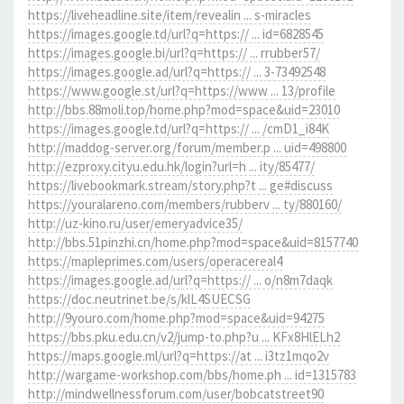
https://liveheadline.site/item/revealin ... s-miracles
https://images.google.td/url?q=https:// ... id=6828545
https://images.google.bi/url?q=https:// ... rrubber57/
https://images.google.ad/url?q=https:// ... 3-73492548
https://www.google.st/url?q=https://www ... 13/profile
http://bbs.88moli.top/home.php?mod=space&uid=23010
https://images.google.td/url?q=https:// ... /cmD1_i84K
http://maddog-server.org/forum/member.p ... uid=498800
http://ezproxy.cityu.edu.hk/login?url=h ... ity/85477/
https://livebookmark.stream/story.php?t ... ge#discuss
https://youralareno.com/members/rubberv ... ty/880160/
http://uz-kino.ru/user/emeryadvice35/
http://bbs.51pinzhi.cn/home.php?mod=space&uid=8157740
https://mapleprimes.com/users/operacereal4
https://images.google.ad/url?q=https:// ... o/n8m7daqk
https://doc.neutrinet.be/s/klL4SUECSG
http://9youro.com/home.php?mod=space&uid=94275
https://bbs.pku.edu.cn/v2/jump-to.php?u ... KFx8HlELh2
https://maps.google.ml/url?q=https://at ... i3tz1mqo2v
http://wargame-workshop.com/bbs/home.ph ... id=1315783
http://mindwellnessforum.com/user/bobcatstreet90