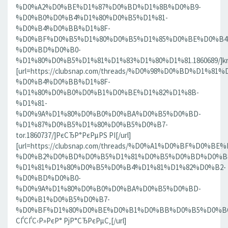
%D0%A2%D0%BE%D1%87%D0%BD%D1%8B%D0%B9-
%D0%B0%D0%B4%D1%80%D0%B5%D1%81-
%D0%B4%D0%BB%D1%8F-
%D0%BF%D0%B5%D1%80%D0%B5%D1%85%D0%BE%D0%B4
%D0%BD%D0%B0-
%D1%80%D0%B5%D1%81%D1%83%D1%80%D1%81.1860689/]krn[
[url=https://clubsnap.com/threads/%D0%98%D0%BD%D
%D0%B4%D0%BB%D1%8F-
%D1%80%D0%B0%D0%B1%D0%BE%D1%82%D1%8B-
%D1%81-
%D0%9A%D1%80%D0%B0%D0%BA%D0%B5%D0%BD-
%D1%87%D0%B5%D1%80%D0%B5%D0%B7-
tor.1860737/]РєСЂР°РєРµРЅ РІ[/url]
[url=https://clubsnap.com/threads/%D0%A1%D0%BF%D0
%D0%B2%D0%BD%D0%B5%D1%81%D0%B5%D0%BD%D0%B8
%D1%81%D1%80%D0%B5%D0%B4%D1%81%D1%82%D0%B2-
%D0%BD%D0%B0-
%D0%9A%D1%80%D0%B0%D0%BA%D0%B5%D0%BD-
%D0%B1%D0%B5%D0%B7-
%D0%BF%D1%80%D0%BE%D0%B1%D0%BB%D0%B5%D0%BC.18
СЃСЃС‹Р»РєР° РјР°СЂРєРµС‚[/url]