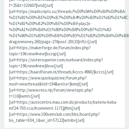
f=25&t=323607]ivrid[/url]
[url=https://madscripts.su/threads/%D0%9A%D0%B0%D0%BA-
%D1%81%D0%BE%D0%B7%D0%B4%D0%B0%D1%82%D1%8C
%D1%81%D0%B2%D0%BE%D0%B9-play2x-
%D0%A1%D0%BA%D1%80%D0%B8%D0%BF%D1%82-
%D1%80%D1%83%D0%BB%D0%B5%D1%82%D0%BA%D0%B8
dragonmoney.260/page-27#post-20133]nflzz[/url]
[url=https://makerforge.de/forum/index.php?
topic=106.new#new]bszqp[/url]
[url=https://sistersuperior.com/ourboard/index.php?
topic=196.new#new]ilxvo[/url]
[url=https://baardforum.nl/threads/kcccs.4960/]kcccs[/url]
[url=https://www.quickquid.me/forum.php?
mod=viewthread&tid=194&extra=]kmrji[/url]
[url=http://www.ress.rip/forum/viewtopic.php?
t=116]lwmtc[/url]
[url=https://autocentro.mau.com.do/producto/bateria-koba-
mf24-750-cca/#comment-1171]jlftm[/url]
[url=https://www.100seinclub.com/bbs/board.php?
bo_table=E04_1&wr_id=57122]wtnbv[/url]