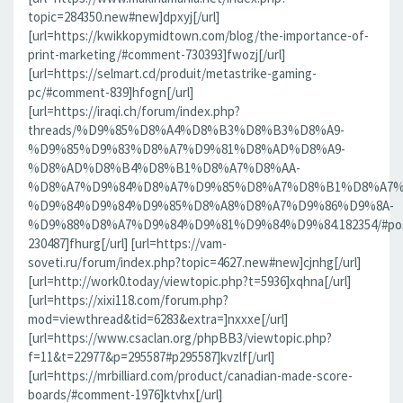
topic=284350.new#new]dpxyj[/url]
[url=https://kwikkopymidtown.com/blog/the-importance-of-
print-marketing/#comment-730393]fwozj[/url]
[url=https://selmart.cd/produit/metastrike-gaming-
pc/#comment-839]hfogn[/url]
[url=https://iraqi.ch/forum/index.php?
threads/%D9%85%D8%A4%D8%B3%D8%B3%D8%A9-
%D9%85%D9%83%D8%A7%D9%81%D8%AD%D8%A9-
%D8%AD%D8%B4%D8%B1%D8%A7%D8%AA-
%D8%A7%D9%84%D8%A7%D9%85%D8%A7%D8%B1%D8%A7%
%D9%84%D9%84%D9%85%D8%A8%D8%A7%D9%86%D9%8A-
%D9%88%D8%A7%D9%84%D9%81%D9%84%D9%84.182354/#pos
230487]fhurg[/url] [url=https://vam-
soveti.ru/forum/index.php?topic=4627.new#new]cjnhg[/url]
[url=http://work0.today/viewtopic.php?t=5936]xqhna[/url]
[url=https://xixi118.com/forum.php?
mod=viewthread&tid=6283&extra=]nxxxe[/url]
[url=https://www.csaclan.org/phpBB3/viewtopic.php?
f=11&t=22977&p=295587#p295587]kvzlf[/url]
[url=https://mrbilliard.com/product/canadian-made-score-
boards/#comment-1976]ktvhx[/url]