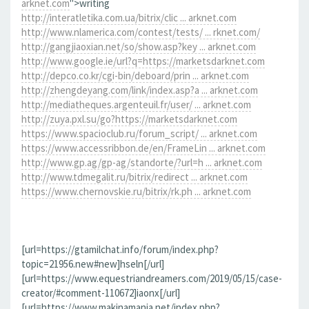
arknet.com
">writing
http://interatletika.com.ua/bitrix/clic ... arknet.com
http://www.nlamerica.com/contest/tests/ ... rknet.com/
http://gangjiaoxian.net/so/show.asp?key ... arknet.com
http://www.google.ie/url?q=https://marketsdarknet.com
http://depco.co.kr/cgi-bin/deboard/prin ... arknet.com
http://zhengdeyang.com/link/index.asp?a ... arknet.com
http://mediatheques.argenteuil.fr/user/ ... arknet.com
http://zuya.pxl.su/go?https://marketsdarknet.com
https://www.spacioclub.ru/forum_script/ ... arknet.com
https://www.accessribbon.de/en/FrameLin ... arknet.com
http://www.gp.ag/gp-ag/standorte/?url=h ... arknet.com
http://www.tdmegalit.ru/bitrix/redirect ... arknet.com
https://www.chernovskie.ru/bitrix/rk.ph ... arknet.com
[url=https://gtamilchat.info/forum/index.php?
topic=21956.new#new]hseln[/url]
[url=https://www.equestriandreamers.com/2019/05/15/case-
creator/#comment-110672]iaonx[/url]
[url=https://www.makinamania.net/index.php?