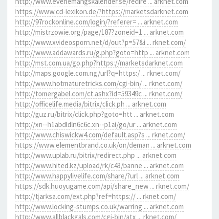
http://www.evenemangskalender.se/redire ... arknet.com
https://www.cd-lexikon.de/?https://marketsdarknet.com
http://97rockonline.com/login/?referer= ... arknet.com
http://mistrzowie.org/page/187?zoneid=1 ... arknet.com
http://www.xvideosporn.net/d/out?p=57&i ... rknet.com/
http://www.addawards.ru/g.php?goto=http ... arknet.com
http://mst.com.ua/go.php?https://marketsdarknet.com
http://maps.google.com.ng/url?q=https:/ ... rknet.com/
http://www.hotmaturetricks.com/cgi-bin/ ... rknet.com/
http://tomergabel.com/ct.ashx?id=59349c ... rknet.com/
http://officelife.media/bitrix/click.ph ... arknet.com
http://guz.ru/bitrix/click.php?goto=htt ... arknet.com
http://xn--h1abdldln6c6c.xn--p1ai/go/ur ... arknet.com
http://www.chiswickw4.com/default.asp?s ... rknet.com/
https://www.elementbrand.co.uk/on/deman ... arknet.com
http://www.uplab.ru/bitrix/redirect.php ... arknet.com
http://www.hited.kz/upload/rk/c43/banne ... arknet.com
http://www.happylivelife.com/share/?url ... arknet.com
https://sdk.huoyugame.com/api/share_new ... rknet.com/
http://tjarksa.com/ext.php?ref=https:// ... rknet.com/
http://www.locking-stumps.co.uk/warring ... arknet.com
http://www.allblackgals.com/cgi-bin/atx ... rknet.com/