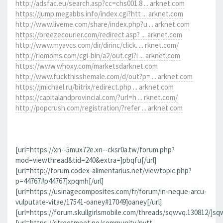
http://adsfac.eu/search.asp?cc=chs001.8 ... arknet.com
https://jump.megabbs.info/index.cgi?htt ... arknet.com
http://www.liveme.com/share/index.php?u ... arknet.com
https://breezecourier.com/redirect.asp? ... arknet.com
http://www.myavcs.com/dir/dirinc/click. ... rknet.com/
http://riomoms.com/cgi-bin/a2/out.cgi?i ... arknet.com
https://www.whoxy.com/marketsdarknet.com
http://www.fuckthisshemale.com/d/out?p= ... arknet.com
https://jmichael.ru/bitrix/redirect.php ... arknet.com
https://capitalandprovincial.com/?url=h ... rknet.com/
http://popcrush.com/registration/?refer ... arknet.com
[url=https://xn--5mux72e.xn--cksr0a.tw/forum.php?
mod=viewthread&tid=240&extra=]pbqfu[/url]
[url=http://forum.codex-alimentarius.net/viewtopic.php?
p=44767#p44767]xpqmh[/url]
[url=https://usinagecomposites.com/fr/forum/in-neque-arcu-
vulputate-vitae/17541-oaney#17049]oaney[/url]
[url=https://forum.skullgirlsmobile.com/threads/sqwvq.130812/]sqw
[url=https://streetmeet.no/community/nytt-