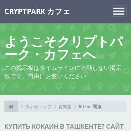
CRYPTPARK カフェ
Toggle
Navigatio
ようこそクリプトパ
ーク・カフェへ
この掲示板はタイムラインに連動しない掲示
板です、自由にお使いください
掲示板トップ
質問版
BItcoin関連
КУПИТЬ КОКАИН В ТАШКЕНТЕ? САЙТ