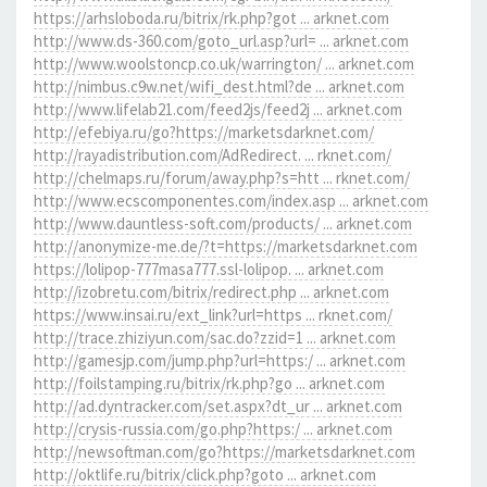
https://arhsloboda.ru/bitrix/rk.php?got ... arknet.com
http://www.ds-360.com/goto_url.asp?url= ... arknet.com
http://www.woolstoncp.co.uk/warrington/ ... arknet.com
http://nimbus.c9w.net/wifi_dest.html?de ... arknet.com
http://www.lifelab21.com/feed2js/feed2j ... arknet.com
http://efebiya.ru/go?https://marketsdarknet.com/
http://rayadistribution.com/AdRedirect. ... rknet.com/
http://chelmaps.ru/forum/away.php?s=htt ... rknet.com/
http://www.ecscomponentes.com/index.asp ... arknet.com
http://www.dauntless-soft.com/products/ ... arknet.com
http://anonymize-me.de/?t=https://marketsdarknet.com
https://lolipop-777masa777.ssl-lolipop. ... arknet.com
http://izobretu.com/bitrix/redirect.php ... arknet.com
https://www.insai.ru/ext_link?url=https ... rknet.com/
http://trace.zhiziyun.com/sac.do?zzid=1 ... arknet.com
http://gamesjp.com/jump.php?url=https:/ ... arknet.com
http://foilstamping.ru/bitrix/rk.php?go ... arknet.com
http://ad.dyntracker.com/set.aspx?dt_ur ... arknet.com
http://crysis-russia.com/go.php?https:/ ... arknet.com
http://newsoftman.com/go?https://marketsdarknet.com
http://oktlife.ru/bitrix/click.php?goto ... arknet.com