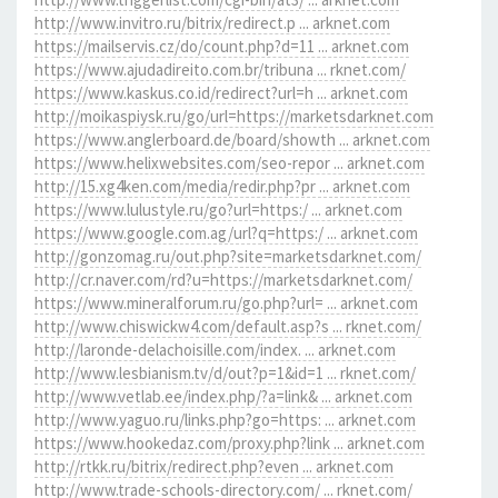
http://www.invitro.ru/bitrix/redirect.p ... arknet.com
https://mailservis.cz/do/count.php?d=11 ... arknet.com
https://www.ajudadireito.com.br/tribuna ... rknet.com/
https://www.kaskus.co.id/redirect?url=h ... arknet.com
http://moikaspiysk.ru/go/url=https://marketsdarknet.com
https://www.anglerboard.de/board/showth ... arknet.com
https://www.helixwebsites.com/seo-repor ... arknet.com
http://15.xg4ken.com/media/redir.php?pr ... arknet.com
https://www.lulustyle.ru/go?url=https:/ ... arknet.com
https://www.google.com.ag/url?q=https:/ ... arknet.com
http://gonzomag.ru/out.php?site=marketsdarknet.com/
http://cr.naver.com/rd?u=https://marketsdarknet.com/
https://www.mineralforum.ru/go.php?url= ... arknet.com
http://www.chiswickw4.com/default.asp?s ... rknet.com/
http://laronde-delachoisille.com/index. ... arknet.com
http://www.lesbianism.tv/d/out?p=1&id=1 ... rknet.com/
http://www.vetlab.ee/index.php/?a=link& ... arknet.com
http://www.yaguo.ru/links.php?go=https: ... arknet.com
https://www.hookedaz.com/proxy.php?link ... arknet.com
http://rtkk.ru/bitrix/redirect.php?even ... arknet.com
http://www.trade-schools-directory.com/ ... rknet.com/