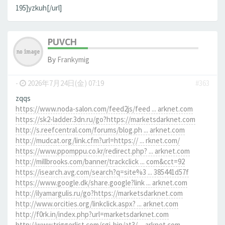
195]yzkuh[/url]
PUVCH
By
Frankymig
-
2026年7月24日(金) 07:19
#363
zqqs
https://www.noda-salon.com/feed2js/feed ... arknet.com
https://sk2-ladder.3dn.ru/go?https://marketsdarknet.com
http://s.reefcentral.com/forums/blog.ph ... arknet.com
http://mudcat.org/link.cfm?url=https:// ... rknet.com/
https://www.ppomppu.co.kr/redirect.php? ... arknet.com
http://millbrooks.com/banner/trackclick ... com&cct=92
https://isearch.avg.com/search?q=site%3 ... 385441d57f
https://www.google.dk/share.google?link ... arknet.com
http://ilyamargulis.ru/go?https://marketsdarknet.com
http://www.orcities.org/linkclick.aspx? ... arknet.com
http://f0rk.in/index.php?url=marketsdarknet.com
http://www.triggerlist.com/cgi-bin/at3/ ... arknet.com