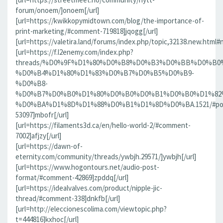
forum/onoem/]onoem[/url]
[url=https://kwikkopymidtown.com/blog/the-importance-of-
print-marketing/#comment-719818]jqogg[/url]
[url=https://valetira.land/forums/index.php/topic,32138.new.html#
[url=https://f.l2enemy.com/index.php?
threads/%D0%9F%D1%80%D0%B8%D0%B3%D0%BB%D0%B0
%D0%B4%D1%80%D1%83%D0%B7%D0%B5%D0%B9-
%D0%B8-
%D0%B7%D0%B0%D1%80%D0%B0%D0%B1%D0%B0%D1%82
%D0%BA%D1%8D%D1%88%D0%B1%D1%8D%D0%BA.1521/#po
53097]mbofr[/url]
[url=https://filaments3d.ca/en/hello-world-2/#comment-
7002]afjzy[/url]
[url=https://dawn-of-
eternity.com/community/threads/ywbjh.29571/]ywbjh[/url]
[url=https://www.hogontours.net/audio-post-
format/#comment-42869]zpddq[/url]
[url=https://idealvalves.com/product/nipple-jic-
thread/#comment-338]dnkfb[/url]
[url=http://eleccionescolima.com/viewtopic.php?
t=444816]kxhoc[/url]