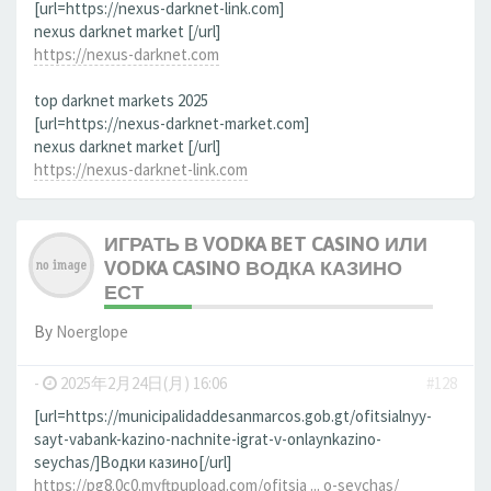
[url=https://nexus-darknet-link.com]
nexus darknet market [/url]
https://nexus-darknet.com
top darknet markets 2025
[url=https://nexus-darknet-market.com]
nexus darknet market [/url]
https://nexus-darknet-link.com
ИГРАТЬ В VODKA BET CASINO ИЛИ
VODKA CASINO ВОДКА КАЗИНО
ЕСТ
By
Noerglope
-
2025年2月24日(月) 16:06
#128
[url=https://municipalidaddesanmarcos.gob.gt/ofitsialnyy-
sayt-vabank-kazino-nachnite-igrat-v-onlaynkazino-
seychas/]Водки казино[/url]
https://pg8.0c0.myftpupload.com/ofitsia ... o-seychas/