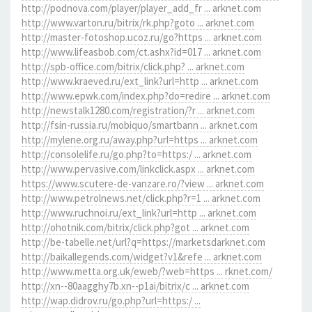
http://podnova.com/player/player_add_fr ... arknet.com
http://www.varton.ru/bitrix/rk.php?goto ... arknet.com
http://master-fotoshop.ucoz.ru/go?https ... arknet.com
http://www.lifeasbob.com/ct.ashx?id=017 ... arknet.com
http://spb-office.com/bitrix/click.php? ... arknet.com
http://www.kraeved.ru/ext_link?url=http ... arknet.com
http://www.epwk.com/index.php?do=redire ... arknet.com
http://newstalk1280.com/registration/?r ... arknet.com
http://fsin-russia.ru/mobiquo/smartbann ... arknet.com
http://mylene.org.ru/away.php?url=https ... arknet.com
http://consolelife.ru/go.php?to=https:/ ... arknet.com
http://www.pervasive.com/linkclick.aspx ... arknet.com
https://www.scutere-de-vanzare.ro/?view ... arknet.com
http://www.petrolnews.net/click.php?r=1 ... arknet.com
http://www.ruchnoi.ru/ext_link?url=http ... arknet.com
http://ohotnik.com/bitrix/click.php?got ... arknet.com
http://be-tabelle.net/url?q=https://marketsdarknet.com
http://baikallegends.com/widget?v1&refe ... arknet.com
http://www.metta.org.uk/eweb/?web=https ... rknet.com/
http://xn--80aagghy7b.xn--p1ai/bitrix/c ... arknet.com
http://wap.didrov.ru/go.php?url=https:/ ...