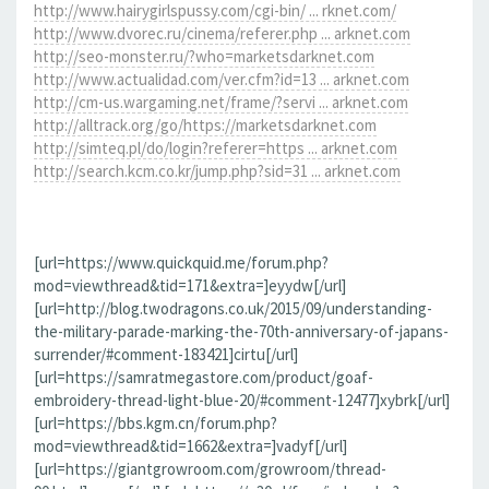
http://www.hairygirlspussy.com/cgi-bin/ ... rknet.com/
http://www.dvorec.ru/cinema/referer.php ... arknet.com
http://seo-monster.ru/?who=marketsdarknet.com
http://www.actualidad.com/ver.cfm?id=13 ... arknet.com
http://cm-us.wargaming.net/frame/?servi ... arknet.com
http://alltrack.org/go/https://marketsdarknet.com
http://simteq.pl/do/login?referer=https ... arknet.com
http://search.kcm.co.kr/jump.php?sid=31 ... arknet.com
[url=https://www.quickquid.me/forum.php?
mod=viewthread&tid=171&extra=]eyydw[/url]
[url=http://blog.twodragons.co.uk/2015/09/understanding-
the-military-parade-marking-the-70th-anniversary-of-japans-
surrender/#comment-183421]cirtu[/url]
[url=https://samratmegastore.com/product/goaf-
embroidery-thread-light-blue-20/#comment-12477]xybrk[/url]
[url=https://bbs.kgm.cn/forum.php?
mod=viewthread&tid=1662&extra=]vadyf[/url]
[url=https://giantgrowroom.com/growroom/thread-