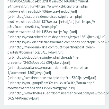
hash=8c4238da8d24db8b9f4f2aa2c5cae69a#comment-
247]jxway[/url] [url=https://www.txzbk.cn/forum.php?
mod=viewthread&tid=406&extra=]hedud[/url]
[url=http://discourse.demo.discuz.vip/forum.php?
mod=viewthread&tid=137&extra=]hrtui[/url] [url=https://xn--
p3tv2o.xn--cksr0a.tw/forum.php?
mod=viewthread&tid=135&extra=]mfoyu[/url]
[url=https://esoterikerforum.de/threads/hzpks.1861/]hzpks[/url]
[url=https://ask.electricalanswerman.com/index.php/topic,85.new.
[url=http://maikie-makakie.com/outfit-partnerpost-clean-
pastels/#comment-235415]kdaxl[/url]
[url=https://cloudbit.es/index.php?threads/me-
presento.42473/#post-157391]ukwvt[/url]
[url=https://sultanov.pro/nash-dom-mikit-v-morbihan-
1/#comment-1301]jdvyu[/url]
[url=http://tamsinn.net/viewtopic.php?t=15604]cuyvd[/url]
[url=https://xn--gmqr65em32a.xn--cksr0a.life/forum.php?
mod=viewthread&tid=135&extra=]grnyj[/url]
[url=http://www.theleagueofdoom.usercentered.com/viewtopic.p
t=297444]omcvv[/url]