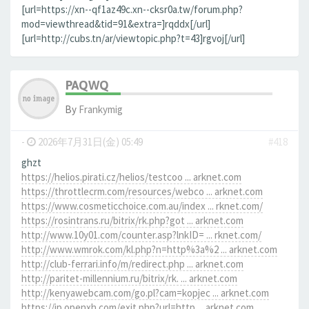
[url=https://xn--qf1az49c.xn--cksr0a.tw/forum.php?
mod=viewthread&tid=91&extra=]rqddx[/url]
[url=http://cubs.tn/ar/viewtopic.php?t=43]rgvoj[/url]
PAQWQ
By
Frankymig
-
2026年7月31日(金) 05:49
#418
ghzt
https://helios.pirati.cz/helios/testcoo ... arknet.com
https://throttlecrm.com/resources/webco ... arknet.com
https://www.cosmeticchoice.com.au/index ... rknet.com/
https://rosintrans.ru/bitrix/rk.php?got ... arknet.com
http://www.10y01.com/counter.asp?lnkID= ... rknet.com/
http://www.wmrok.com/kl.php?n=http%3a%2 ... arknet.com
http://club-ferrari.info/m/redirect.php ... arknet.com
http://paritet-millennium.ru/bitrix/rk. ... arknet.com
http://kenyawebcam.com/go.pl?cam=kopjec ... arknet.com
https://jp.openxh.com/exit.php?url=http ... arknet.com