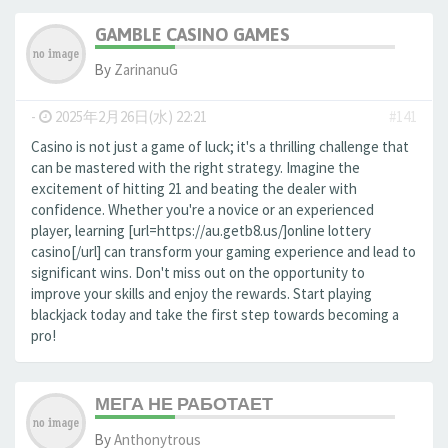
GAMBLE CASINO GAMES
By
ZarinanuG
-
2025年2月26日(水) 22:21
#141
Casino is not just a game of luck; it's a thrilling challenge that
can be mastered with the right strategy. Imagine the
excitement of hitting 21 and beating the dealer with
confidence. Whether you're a novice or an experienced
player, learning [url=https://au.getb8.us/]online lottery
casino[/url] can transform your gaming experience and lead to
significant wins. Don't miss out on the opportunity to
improve your skills and enjoy the rewards. Start playing
blackjack today and take the first step towards becoming a
pro!
МЕГА НЕ РАБОТАЕТ
By
Anthonytrous