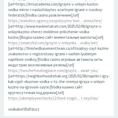
[url=https://intsacademia.com/igrayte-v-onlayn-kazino-
vodka-mirror-i-naslazhdaytes-azartnymi-igrami-v-russkoy-
federatsii/]Vodka casino развлечение[/url]
https://webdevs.agency/vospolzuytes-bon ... atmosfere/
[url=http://www.mavimetalcati.com/2025/02/06/igrayte-v-
onlaynkazino-cherez-mobilnoe-prilozhenie-vodka-
kazino/]Водка казино сайт моментальные выплаты[/url]
https://smamzltd.com/igrayte-v-onlaynka ... vodka-bet/
[url=http://finishedbasementteam.ca/ofitsialnyy-sayt-kazino-
znakomstvo-s-registratsiey-igrami-i-vashim-lyubimym-
napitkom-vodkoy/]Vodka casino игровые автоматы хиты
индустрии эксклюзивные релизы[/url]
https://twochefseatingplace.com/igrayte ... await-you/
[url=https://neighborhoodrehab.org/2025/02/06/napitki-i-igry-
kak-vypit-vkusnoe-vodka-v-to-zhe-vremya-igraya-v-onlayn-
kazino-na-igrovom-sayte/]Vodka казино сайт
круглосуточная поддержка[/url]
https://ukemployeechecks12.fixed-stagin ... t-seychas/
vodkabet05df.buzz