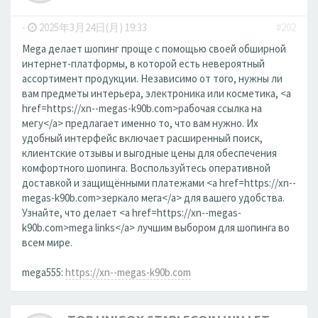
-
2025年3月24日(月) 19:33
#202
Mega делает шопинг проще с помощью своей обширной
интернет-платформы, в которой есть невероятный
ассортимент продукции. Независимо от того, нужны ли
вам предметы интерьера, электроника или косметика, <a
href=https://xn--megas-k90b.com>рабочая ссылка на
мегу</a> предлагает именно то, что вам нужно. Их
удобный интерфейс включает расширенный поиск,
клиентские отзывы и выгодные цены для обеспечения
комфортного шопинга. Воспользуйтесь оперативной
доставкой и защищёнными платежами <a href=https://xn--
megas-k90b.com>зеркало мега</a> для вашего удобства.
Узнайте, что делает <a href=https://xn--megas-
k90b.com>mega links</a> лучшим выбором для шопинга во
всем мире.
mega555:
https://xn--megas-k90b.com