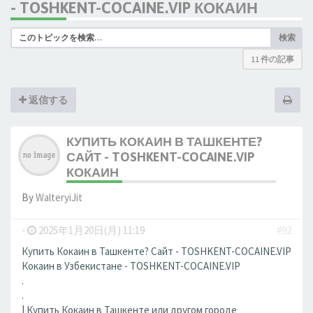
- TOSHKENT-COCAINE.VIP КОКАИН
検索
11 件の記事
返信する
КУПИТЬ КОКАИН В ТАШКЕНТЕ?
САЙТ - TOSHKENT-COCAINE.VIP
КОКАИН
By
WalteryiJit
-
2025年1月20日(月) 11:19
#92
Купить Кокаин в Ташкенте? Сайт - TOSHKENT-COCAINE.VIP
Кокаин в Узбекистане - TOSHKENT-COCAINE.VIP
.
.
| Купить Кокаин в Ташкенте или другом городе