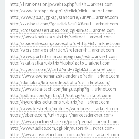
http://1.rank-nation.jp/webto.php?url=h ... arknet.com
http://www.fordogs.de/pp14/tclick/click ... arknet.com
http://www.gp.ag/gp-ag/standorte/?url=h ... arknet.com
http://xxx-beat.com/?go=click&c=140&n=1 ... arknet.com
http://crossdressertubex.com/cgi-bin/at ... arknet.com
https://www.khakasia.ru/bitrix/redirect ... arknet.com
http://spacehike.com/space.php?o=http%3 ... arknet.com
http://wcrz.com/registration/?referer=h ... arknet.com
http://www.portalfarma.com/paginas/redi ... arknet.com
http://skat-satka.ru/bitrix/rk.php?goto ... arknet.com
http://c.ypcdn.com/2/c/rtd?vrid=v0gbk53 ... arknet.com
https://www.evenemangskalender.se/redir ... arknet.com
http://donlab.ru/bitrix/redirect.php?ev ... rknet.com/
https://www.idia-tech.com/langue.php?lg ... arknet.com
http://pdbma.com/cgi-bin/atl/out.cgi?id ... rknet.com/
http://hydronics-solutions.ru/bitrix/re ... arknet.com
http://www.kestrel.jp/modules/wordpress ... arknet.com
https://eberle.com/?url=https://marketsdarknet.com/
https://www.partnershare.cn/jump?permal ... arknet.com
http://www.tladies.com/cgi-bin/autorank ... rknet.com/
https://www.cosmeticchoice.com.au/index ... arknet.com