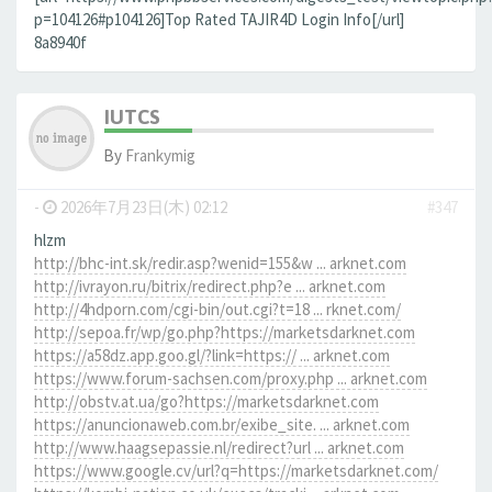
p=104126#p104126]Top Rated TAJIR4D Login Info[/url]
8a8940f
IUTCS
By
Frankymig
-
2026年7月23日(木) 02:12
#347
hlzm
http://bhc-int.sk/redir.asp?wenid=155&w ... arknet.com
http://ivrayon.ru/bitrix/redirect.php?e ... arknet.com
http://4hdporn.com/cgi-bin/out.cgi?t=18 ... rknet.com/
http://sepoa.fr/wp/go.php?https://marketsdarknet.com
https://a58dz.app.goo.gl/?link=https:// ... arknet.com
https://www.forum-sachsen.com/proxy.php ... arknet.com
http://obstv.at.ua/go?https://marketsdarknet.com
https://anuncionaweb.com.br/exibe_site. ... arknet.com
http://www.haagsepassie.nl/redirect?url ... arknet.com
https://www.google.cv/url?q=https://marketsdarknet.com/