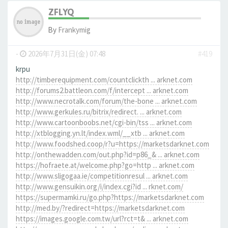
ZFLYQ
By
Frankymig
-
2026年7月31日(金) 07:48
#419
krpu
http://timberequipment.com/countclickth ... arknet.com
http://forums2.battleon.com/f/intercept ... arknet.com
http://www.necrotalk.com/forum/the-bone ... arknet.com
http://www.gerkules.ru/bitrix/redirect. ... arknet.com
http://www.cartoonboobs.net/cgi-bin/tss ... arknet.com
http://xtblogging.yn.lt/index.wml/__xtb ... arknet.com
http://www.foodshed.coop/r?u=https://marketsdarknet.com
http://onthewadden.com/out.php?id=p86_& ... arknet.com
https://hofraete.at/welcome.php?go=http ... arknet.com
http://www.sligogaa.ie/competitionresul ... arknet.com
http://www.gensuikin.org/i/index.cgi?id ... rknet.com/
https://supermamki.ru/go.php?https://marketsdarknet.com
http://med.by/?redirect=https://marketsdarknet.com
https://images.google.com.tw/url?rct=t& ... arknet.com