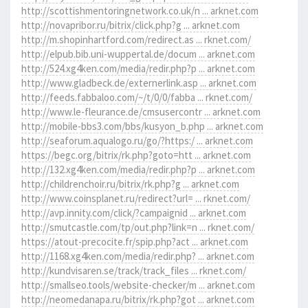
http://scottishmentoringnetwork.co.uk/n ... arknet.com
http://novapribor.ru/bitrix/click.php?g ... arknet.com
http://m.shopinhartford.com/redirect.as ... rknet.com/
http://elpub.bib.uni-wuppertal.de/docum ... arknet.com
http://524.xg4ken.com/media/redir.php?p ... arknet.com
http://www.gladbeck.de/externerlink.asp ... arknet.com
http://feeds.fabbaloo.com/~/t/0/0/fabba ... rknet.com/
http://www.le-fleurance.de/cmsusercontr ... arknet.com
http://mobile-bbs3.com/bbs/kusyon_b.php ... arknet.com
http://seaforum.aqualogo.ru/go/?https:/ ... arknet.com
https://begc.org/bitrix/rk.php?goto=htt ... arknet.com
http://132.xg4ken.com/media/redir.php?p ... arknet.com
http://childrenchoir.ru/bitrix/rk.php?g ... arknet.com
http://www.coinsplanet.ru/redirect?url= ... rknet.com/
http://avp.innity.com/click/?campaignid ... arknet.com
http://smutcastle.com/tp/out.php?link=n ... rknet.com/
https://atout-precocite.fr/spip.php?act ... arknet.com
http://1168.xg4ken.com/media/redir.php? ... arknet.com
http://kundvisaren.se/track/track_files ... rknet.com/
http://smallseo.tools/website-checker/m ... arknet.com
http://neomedanapa.ru/bitrix/rk.php?got ... arknet.com