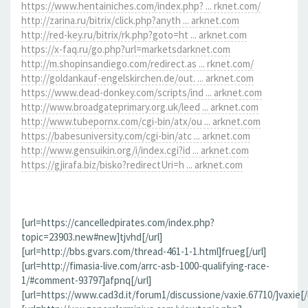
https://www.hentainiches.com/index.php? ... rknet.com/
http://zarina.ru/bitrix/click.php?anyth ... arknet.com
http://red-key.ru/bitrix/rk.php?goto=ht ... arknet.com
https://x-faq.ru/go.php?url=marketsdarknet.com
http://m.shopinsandiego.com/redirect.as ... rknet.com/
http://goldankauf-engelskirchen.de/out. ... arknet.com
https://www.dead-donkey.com/scripts/ind ... arknet.com
http://www.broadgateprimary.org.uk/leed ... arknet.com
http://www.tubepornx.com/cgi-bin/atx/ou ... arknet.com
https://babesuniversity.com/cgi-bin/atc ... arknet.com
http://www.gensuikin.org/i/index.cgi?id ... arknet.com
https://gjirafa.biz/bisko?redirectUri=h ... arknet.com
[url=https://cancelledpirates.com/index.php?
topic=23903.new#new]tjvhd[/url]
[url=http://bbs.gvars.com/thread-461-1-1.html]frueg[/url]
[url=http://fimasia-live.com/arrc-asb-1000-qualifying-race-
1/#comment-93797]afpnq[/url]
[url=https://www.cad3d.it/forum1/discussione/vaxie.67710/]vaxie[/