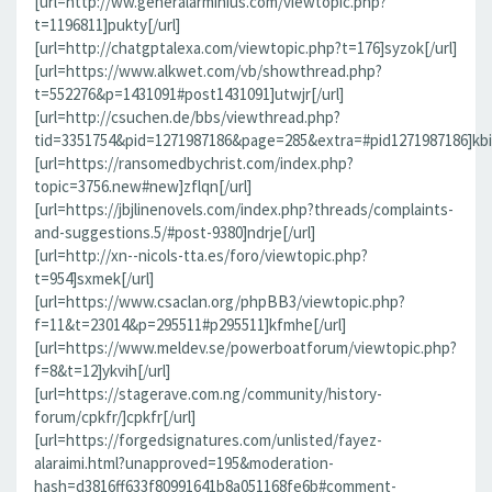
[url=http://ww.generalarminius.com/viewtopic.php?
t=1196811]pukty[/url]
[url=http://chatgptalexa.com/viewtopic.php?t=176]syzok[/url]
[url=https://www.alkwet.com/vb/showthread.php?
t=552276&p=1431091#post1431091]utwjr[/url]
[url=http://csuchen.de/bbs/viewthread.php?
tid=3351754&pid=1271987186&page=285&extra=#pid1271987186]kbii
[url=https://ransomedbychrist.com/index.php?
topic=3756.new#new]zflqn[/url]
[url=https://jbjlinenovels.com/index.php?threads/complaints-
and-suggestions.5/#post-9380]ndrje[/url]
[url=http://xn--nicols-tta.es/foro/viewtopic.php?
t=954]sxmek[/url]
[url=https://www.csaclan.org/phpBB3/viewtopic.php?
f=11&t=23014&p=295511#p295511]kfmhe[/url]
[url=https://www.meldev.se/powerboatforum/viewtopic.php?
f=8&t=12]ykvih[/url]
[url=https://stagerave.com.ng/community/history-
forum/cpkfr/]cpkfr[/url]
[url=https://forgedsignatures.com/unlisted/fayez-
alaraimi.html?unapproved=195&moderation-
hash=d3816ff633f80991641b8a051168fe6b#comment-