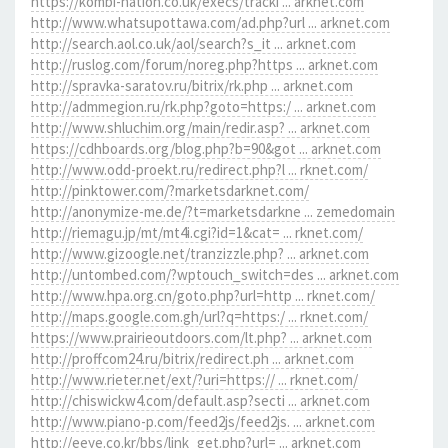
https://kombi-nation.co.uk/execs/tracki ... arknet.com
http://www.whatsupottawa.com/ad.php?url ... arknet.com
http://search.aol.co.uk/aol/search?s_it ... arknet.com
http://ruslog.com/forum/noreg.php?https ... arknet.com
http://spravka-saratov.ru/bitrix/rk.php ... arknet.com
http://admmegion.ru/rk.php?goto=https:/ ... arknet.com
http://www.shluchim.org/main/redir.asp? ... arknet.com
https://cdhboards.org/blog.php?b=90&got ... arknet.com
http://www.odd-proekt.ru/redirect.php?l ... rknet.com/
http://pinktower.com/?marketsdarknet.com/
http://anonymize-me.de/?t=marketsdarkne ... zemedomain
http://riemagu.jp/mt/mt4i.cgi?id=1&cat= ... rknet.com/
http://www.gizoogle.net/tranzizzle.php? ... arknet.com
http://untombed.com/?wptouch_switch=des ... arknet.com
http://www.hpa.org.cn/goto.php?url=http ... rknet.com/
http://maps.google.com.gh/url?q=https:/ ... rknet.com/
https://www.prairieoutdoors.com/lt.php? ... arknet.com
http://proffcom24.ru/bitrix/redirect.ph ... arknet.com
http://www.rieter.net/ext/?uri=https:// ... rknet.com/
http://chiswickw4.com/default.asp?secti ... arknet.com
http://www.piano-p.com/feed2js/feed2js. ... arknet.com
http://eeye.co.kr/bbs/link_get.php?url= ... arknet.com