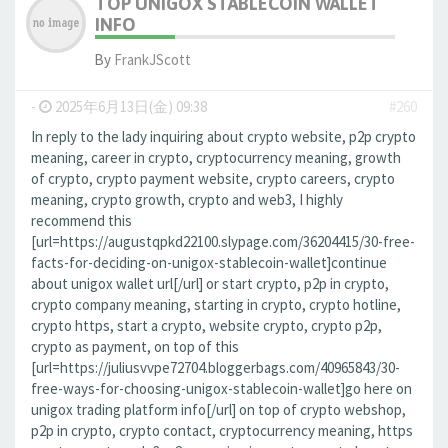
TOP UNIGOX STABLECOIN WALLET
INFO
By
FrankJScott
-
2025年6月13日(金) 09:38
#260
In reply to the lady inquiring about crypto website, p2p crypto
meaning, career in crypto, cryptocurrency meaning, growth
of crypto, crypto payment website, crypto careers, crypto
meaning, crypto growth, crypto and web3, I highly
recommend this
[url=https://augustqpkd22100.slypage.com/36204415/30-free-
facts-for-deciding-on-unigox-stablecoin-wallet]continue
about unigox wallet url[/url] or start crypto, p2p in crypto,
crypto company meaning, starting in crypto, crypto hotline,
crypto https, start a crypto, website crypto, crypto p2p,
crypto as payment, on top of this
[url=https://juliusvvpe72704.bloggerbags.com/40965843/30-
free-ways-for-choosing-unigox-stablecoin-wallet]go here on
unigox trading platform info[/url] on top of crypto webshop,
p2p in crypto, crypto contact, cryptocurrency meaning, https