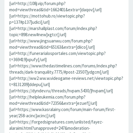
[url=http://108j.vip/forum.php?
mod=viewthread&tid=1662401&extra=]daqov[/url]
[url=https://mottohub.ro/viewtopic.php?
p=137#p137]udici[/url]
[url=http://marshallplast.com/forum/index.php?
topic=898.new#new]xgtcr[/url]
[url=http://www.jingsuanwu.com/forum.php?
mod=viewthread&tid=65163&extra=]diico[/url]
[url=http://funerarialosportales.com/viewtopic.php?
t=369419]xpufy[/url]
[url=https://www.thedastimelines.com/forums/index.php?
threads/dark-tranquility.7775/#post-23507]ydgcm[/url]
[url=http://ww2.ww.w.videogame-reviews.net/viewtopic.php?
t=8131209]ddepu[/url]
[url=https://dyndev.ru/threads/hvpam.5430/]hvpam[/url]
[url=http://helpleukemia.com/forum.php?
mod=viewthread&tid=72356&extra=]ezuef[/url]
[url=https://www.kasralainy.com/forum/main-forum/first-
year/258-acinc]acinc[/url]
[url=https://forgedsignatures.com/unlisted/fayez-
alaraimi.html?unapproved=247&moderation-