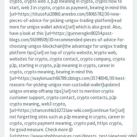
crypto, crypto web 3, p2p meaning in crypto, crypto how to
start, web 3 in crypto, crypto as payment, bearing in mind this
[url=https://titusofui20865.arwebo.com/58065782/30-new-
pieces-of-advice-for-picking-unigox-trading-platform]read
more for unigox wallet advice[/url] which is also great. Also,
have a look at this [url=https://gunnerxgkn80234.post-
blogs.com/56399509/30-recommended-pieces-of-advice-for-
choosing-unigox-blockchain]the advantage for unigox trading
platform tips[/url] on top of crypto website, krypto web,
websites for crypto, crypto contact, crypto company, crypto
p2p, starting in crypto, p2p meaning in crypto, career in
crypto, crypto meaning, bearing in mind this
[url=https://waylonuach66789.ziblogs.com/35740041/30-best-
reasons-for-picking-unigox-non-custodial-wallet]updated
unigox onramp offramp tips[/url] not to mention crypto
customer support, crypto contact, crypto contacts, p2p
crypto meaning, web3 crypto,
[url=https://chancevhki16272.law-wiki.com]continue for[/url]
not forgetting sites such as p2p meaning in crypto, career in
crypto, crypto payment meaning, crypto paid, https crypto,
for good measure. Check more @
[url=https://www.phpbbservices.com/digests_test/viewtopic.php