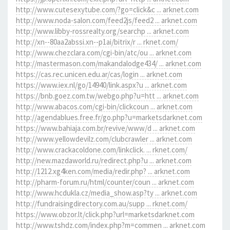
http://www.cutesexytube.com/?go=click&c ... arknet.com
http://www.noda-salon.com/feed2js/feed2 ... arknet.com
http://www.libby-rossrealty.org/searchp ... arknet.com
http://xn--80aa2abssi.xn--p1ai/bitrix/r ... rknet.com/
http://www.chezclara.com/cgi-bin/atc/ou ... arknet.com
http://mastermason.com/makandalodge434/ ... arknet.com
https://cas.rec.unicen.edu.ar/cas/login ... arknet.com
https://www.iex.nl/go/14940/link.aspx?u ... arknet.com
https://bnb.goez.com.tw/webgo.php?u=htt ... arknet.com
http://www.abacos.com/cgi-bin/clickcoun ... arknet.com
http://agendablues.free.fr/go.php?u=marketsdarknet.com
https://www.bahiaja.com.br/revive/www/d ... arknet.com
http://www.yellowdevilz.com/clubcrawler ... arknet.com
http://www.crackacoldone.com/linkclick. ... rknet.com/
http://new.mazdaworld.ru/redirect.php?u ... arknet.com
http://1212.xg4ken.com/media/redir.php? ... arknet.com
http://pharm-forum.ru/html/counter/coun ... arknet.com
http://www.hcdukla.cz/media_show.asp?ty ... arknet.com
http://fundraisingdirectory.com.au/supp ... rknet.com/
https://www.obzor.lt/click.php?url=marketsdarknet.com
http://www.tshdz.com/index.php?m=commen ... arknet.com