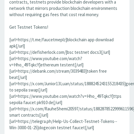
contracts, testnets provide blockchain developers with a
network that mirrors production blockchain environments
without requiring gas fees that cost real money.
Get Testnet Tokens!
[url=https://t.me/faucetmeplz]blockchain app download
apk[/url]
[url=https://defisherlock.com/]bsc testnet docs3[/url]
[url=https://www.youtube.com/watch?
v=Hho_49TqkcY]ethereum testent[/url]
[url=https://debank.com/stream/3039483]token free
beat[/url]
[url=https://x.com/Junior13Luan/status/1888245243155218435]goer
to sepolia swap[/url]
[url=https://www.youtube.com/watch?v=Hho_49TqkcY]ttps
sepolia faucet pk910 de[/url]
[url=https://x.com/RauheShemi20597/status/1882878522999611596
smart contracts[/url]
[url=https://telegra.ph/Help-Us-Collect-Testnet-Tokens--
Win-3000-01-25]dogecoin testnet faucet[/url]