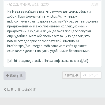
-
2025年4月05日(土) 22:30
#228
На Mega вы найдёте всё, что нужно для дома, офиса и
хобби. Платформа <a href=https://xn--megab-
mdb.com>мега сайт даркнет ссылка</a> радует выгодными
предложениями и эксклюзивными коллекционными
предметами. Скидки и акции делают процесс покупки
ещё удобнее. Мега обеспечивает защиту сделок, что
повышает доверие пользователей. Именно <a
href=https://xn--megab-mdb.com>мега сайт даркнет
ссылка</a> делает покупки удобными и безопасными.
[url=https://mega-active-links.com]ссылка на мега[/url]
8 件の記事
ページ
1
／
1
返信する
戻る： BItcoin関連