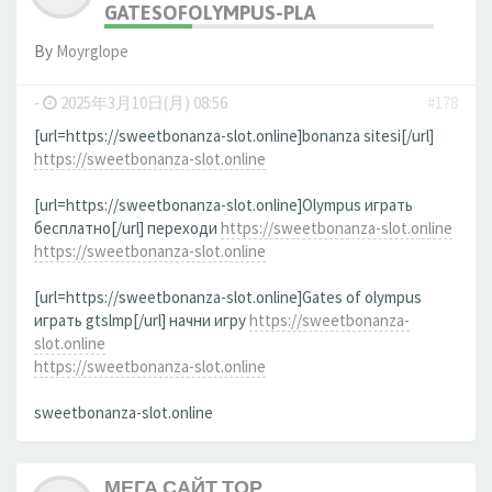
GATESOFOLYMPUS-PLA
By
Moуrglope
-
2025年3月10日(月) 08:56
#178
[url=https://sweetbonanza-slot.online]bonanza sitesi[/url]
https://sweetbonanza-slot.online
[url=https://sweetbonanza-slot.online]Olympus играть
бесплатно[/url] переходи
https://sweetbonanza-slot.online
https://sweetbonanza-slot.online
[url=https://sweetbonanza-slot.online]Gates of olympus
играть gtslmp[/url] начни игру
https://sweetbonanza-
slot.online
https://sweetbonanza-slot.online
sweetbonanza-slot.online
МЕГА САЙТ ТОР