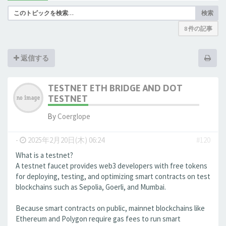
検索
8 件の記事
返信する
TESTNET ETH BRIDGE AND DOT
TESTNET
By
Coerglope
-
2025年2月20日(木) 06:24
#120
What is a testnet?
A testnet faucet provides web3 developers with free tokens
for deploying, testing, and optimizing smart contracts on test
blockchains such as Sepolia, Goerli, and Mumbai.
Because smart contracts on public, mainnet blockchains like
Ethereum and Polygon require gas fees to run smart