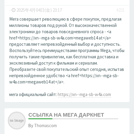
-
2025年4月04日(金) 23:17
#221
Мега совершает революцию в сфере покупок, предлагая
миллионы товаров под рукой. От высококачественной
электроники до товаров повседневного спроса - <a
href=https://xn--mga-sb-w4a.com>megaweb14 at</a>
предоставляет непревзойденный выбор и доступность.
Воспользуйтесь преимуществами программы Mega, чтобы
получить такие привилегии, как бесплатная доставка и
эксклюзивный доступ к фильмам и сериалам.
Преобразите свой покупательский опыт сегодня, испытав
непревзойденное удобство <a href=https://xn--mga-sb-
w4a.com>megaweb14 at</a>.
мега официальный сайт:
https://xn--mga-sb-w4a.com
ССЫЛКА НА МЕГА ДАРКНЕТ
By
Thomascom