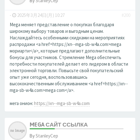
By
StanleyCep
-
2025年3月24日(月) 10:27
#200
Mega меняет представление о покупках благодаря
широкому выбору товаров и выгодным ценам.
Наслаждайтесь особенными скидками на мероприятиях
распродажи <a href=https://xn--mga-sb-w4a.com>mega
мориарти</a>, которые предлагают дополнительные
бонусы для участников. Стремление Mega обеспечить
потребности покупателей делает его лидером в области
электронной торговли. Повысьте свой покупательский
опыт уже сегодня, воспользовавшись
высококачественным обслуживанием <a href=https://xn--
mga-sb-w4a.com>mega com</a>.
мега онион:
https://xn--mga-sb-w4a.com
MEGA САЙТ ССЫЛКА
By
StanleyCep