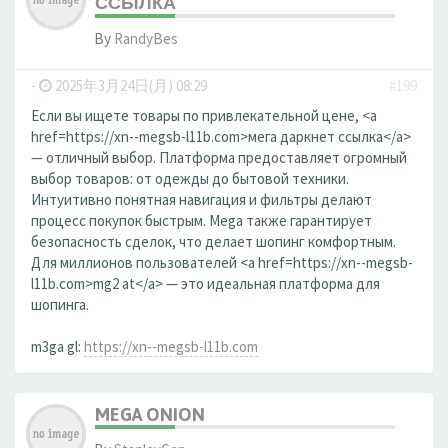
ССЫЛКА
By
RandyBes
-
2025年3月24日(月) 08:29
#199
Если вы ищете товары по привлекательной цене, <a
href=https://xn--megsb-l11b.com>мега даркнет ссылка</a>
— отличный выбор. Платформа предоставляет огромный
выбор товаров: от одежды до бытовой техники.
Интуитивно понятная навигация и фильтры делают
процесс покупок быстрым. Mega также гарантирует
безопасность сделок, что делает шопинг комфортным.
Для миллионов пользователей <a href=https://xn--megsb-
l11b.com>mg2 at</a> — это идеальная платформа для
шопинга.
m3ga gl:
https://xn--megsb-l11b.com
MEGA ONION