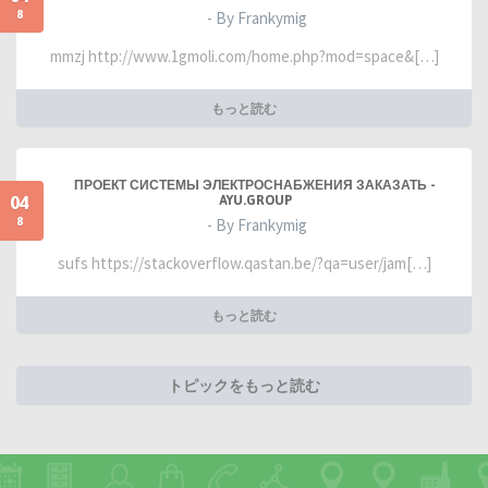
8
- By Frankymig
mmzj http://www.1gmoli.com/home.php?mod=space&[…]
もっと読む
ПРОЕКТ СИСТЕМЫ ЭЛЕКТРОСНАБЖЕНИЯ ЗАКАЗАТЬ -
04
AYU.GROUP
8
- By Frankymig
sufs https://stackoverflow.qastan.be/?qa=user/jam[…]
もっと読む
トピックをもっと読む