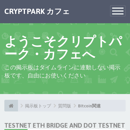
×
CRYPTPARK カフェ
Toggle
Navigatio
ようこそクリプトパ
ーク・カフェへ
この掲示板はタイムラインに連動しない掲示
板です、自由にお使いください
掲示板トップ
質問版
BItcoin関連
TESTNET ETH BRIDGE AND DOT TESTNET