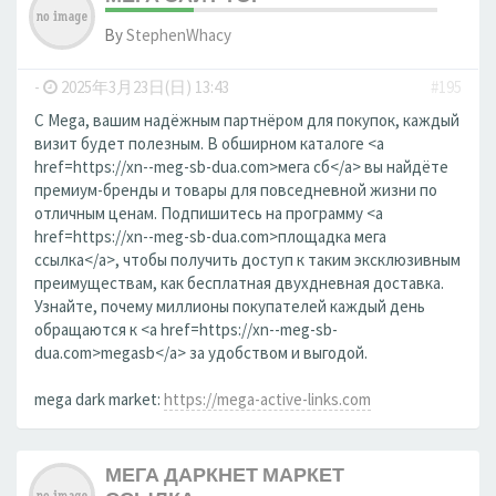
By
StephenWhacy
-
2025年3月23日(日) 13:43
#195
С Mega, вашим надёжным партнёром для покупок, каждый
визит будет полезным. В обширном каталоге <a
href=https://xn--meg-sb-dua.com>мега сб</a> вы найдёте
премиум-бренды и товары для повседневной жизни по
отличным ценам. Подпишитесь на программу <a
href=https://xn--meg-sb-dua.com>площадка мега
ссылка</a>, чтобы получить доступ к таким эксклюзивным
преимуществам, как бесплатная двухдневная доставка.
Узнайте, почему миллионы покупателей каждый день
обращаются к <a href=https://xn--meg-sb-
dua.com>megasb</a> за удобством и выгодой.
mega dark market:
https://mega-active-links.com
МЕГА ДАРКНЕТ МАРКЕТ