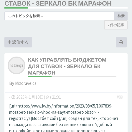
СТАВОК - ЗЕРКАЛО БК МАРАФОН
検索
7 件の記事
返信する
КАК УПРАВЛЯТЬ БЮДЖЕТОМ
ДЛЯ СТАВОК - ЗЕРКАЛО БК
МАРАФОН
By
Mizoraveica
-
2025年1月10日(金) 21:31
#89
[url=https://www.kv.by/information/2023/08/05/1067839-
mostbet-zerkalo-vhod-na-sayt-mostbet-obzor-i-
registraciya]Мостбет сайт[/url] создан для тех, кто хочет
наслаждаться ставками без лишних хлопот. Удобный
интерфейс, доступные зеркала и щедрые бонусы –