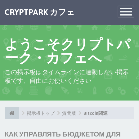
×
CRYPTPARK カフェ
Toggle
Navigatio
ようこそクリプトパ
ーク・カフェへ
この掲示板はタイムラインに連動しない掲示
板です、自由にお使いください
掲示板トップ
質問版
BItcoin関連
КАК УПРАВЛЯТЬ БЮДЖЕТОМ ДЛЯ