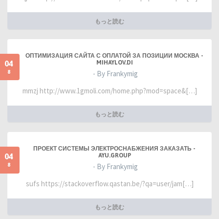
もっと読む
ОПТИМИЗАЦИЯ САЙТА С ОПЛАТОЙ ЗА ПОЗИЦИИ МОСКВА -
04
MIHAYLOV.DI
8
- By Frankymig
mmzj http://www.1gmoli.com/home.php?mod=space&[…]
もっと読む
ПРОЕКТ СИСТЕМЫ ЭЛЕКТРОСНАБЖЕНИЯ ЗАКАЗАТЬ -
04
AYU.GROUP
8
- By Frankymig
sufs https://stackoverflow.qastan.be/?qa=user/jam[…]
もっと読む