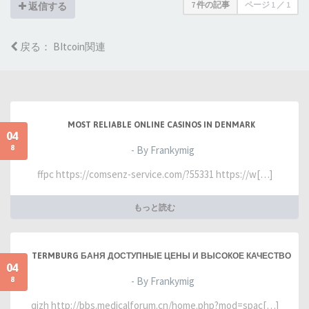
7 件の記事
ページ
1
／
1
返信する
戻る： BItcoin関連
MOST RELIABLE ONLINE CASINOS IN DENMARK
04
8
- By Frankymig
ffpc https://comsenz-service.com/?55331 https://w[…]
もっと読む
TERMBURG БАНЯ ДОСТУПНЫЕ ЦЕНЫ И ВЫСОКОЕ КАЧЕСТВО
04
8
- By Frankymig
qjzh http://bbs.medicalforum.cn/home.php?mod=spac[…]