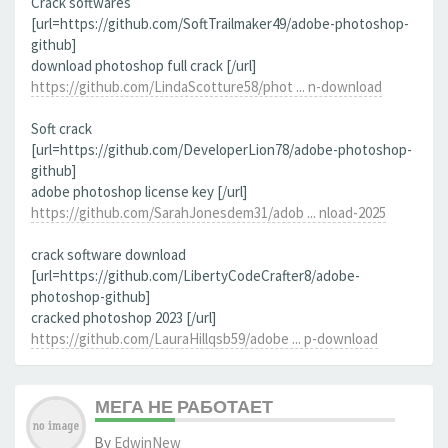
Crack softwares
[url=https://github.com/SoftTrailmaker49/adobe-photoshop-
github]
download photoshop full crack [/url]
https://github.com/LindaScotture58/phot ... n-download
Soft crack
[url=https://github.com/DeveloperLion78/adobe-photoshop-
github]
adobe photoshop license key [/url]
https://github.com/SarahJonesdem31/adob ... nload-2025
crack software download
[url=https://github.com/LibertyCodeCrafter8/adobe-
photoshop-github]
cracked photoshop 2023 [/url]
https://github.com/LauraHillqsb59/adobe ... p-download
МЕГА НЕ РАБОТАЕТ
By
EdwinNew