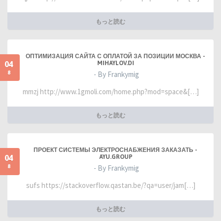
もっと読む
ОПТИМИЗАЦИЯ САЙТА С ОПЛАТОЙ ЗА ПОЗИЦИИ МОСКВА -
04
MIHAYLOV.DI
8
- By Frankymig
mmzj http://www.1gmoli.com/home.php?mod=space&[…]
もっと読む
ПРОЕКТ СИСТЕМЫ ЭЛЕКТРОСНАБЖЕНИЯ ЗАКАЗАТЬ -
04
AYU.GROUP
8
- By Frankymig
sufs https://stackoverflow.qastan.be/?qa=user/jam[…]
もっと読む