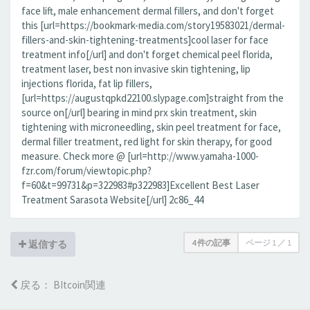
face lift, male enhancement dermal fillers, and don't forget
this [url=https://bookmark-media.com/story19583021/dermal-
fillers-and-skin-tightening-treatments]cool laser for face
treatment info[/url] and don't forget chemical peel florida,
treatment laser, best non invasive skin tightening, lip
injections florida, fat lip fillers,
[url=https://augustqpkd22100.slypage.com]straight from the
source on[/url] bearing in mind prx skin treatment, skin
tightening with microneedling, skin peel treatment for face,
dermal filler treatment, red light for skin therapy, for good
measure. Check more @ [url=http://www.yamaha-1000-
fzr.com/forum/viewtopic.php?
f=60&t=99731&p=322983#p322983]Excellent Best Laser
Treatment Sarasota Website[/url] 2c86_44
4 件の記事
ページ
1
／
1
返信する
戻る： BItcoin関連