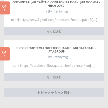
ОПТИМИЗАЦИЯ САЙТА С ОПЛАТОЙ ЗА ПОЗИЦИИ МОСКВА -
04
MIHAYLOV.DI
8
- By Frankymig
mmzj http://www.1gmoli.com/home.php?mod=space&[…]
もっと読む
ПРОЕКТ СИСТЕМЫ ЭЛЕКТРОСНАБЖЕНИЯ ЗАКАЗАТЬ -
04
AYU.GROUP
8
- By Frankymig
sufs https://stackoverflow.qastan.be/?qa=user/jam[…]
もっと読む
トピックをもっと読む