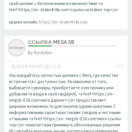
свой шопинг с бесконечными возможностями <a
href=https://xn--krakn4-l4a.com>ссылка на kraken тор</a>.
кракен онлайн:
https://xn--krakn4-l4a.com
ССЫЛКА MEGA SB
By
RandyBes
-
2025年4月04日(金) 19:25
#218
Наслаждайтесь легкостью шопинга с Мега, где качество
встречается с доступностью. Независимо от того,
выбираете сувениры, приобретаете электронику или
добавляете вещи в свой гардероб, <a href=https://xn--
megsb-l11b.com>мега даркнет</a> предоставляет
широкие возможности для покупок одним нажатием. С
информативными характеристиками товаров и честными
отзывами <a href=https://xn--megsb-l11b.com>мега ссылка
тор</a> помогает вам принимать обоснованные решения.
Исследуйте выгодные акции, распродажи и привилегии