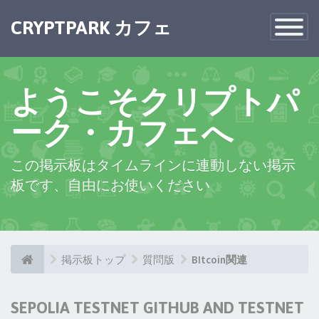
CRYPTPARK カフェ
Toggle
Navigatio
ようこそクリプトパ
ーク・カフェへ
この掲示板はタイムラインに連動しない掲示
板です、自由にお使いください
掲示板トップ
質問版
BItcoin関連
SEPOLIA TESTNET GITHUB AND TESTNET