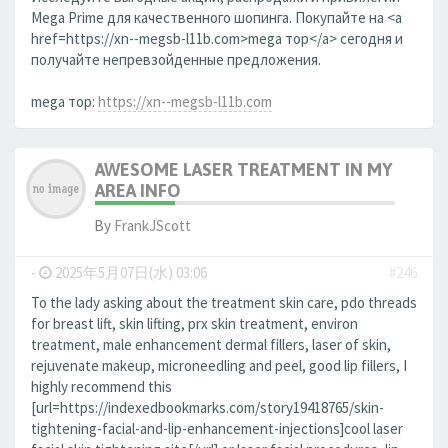
Mega Prime для качественного шопинга. Покупайте на <a
href=https://xn--megsb-l11b.com>mega тор</a> сегодня и
получайте непревзойденные предложения.
mega тор:
https://xn--megsb-l11b.com
AWESOME LASER TREATMENT IN MY
AREA INFO
By
FrankJScott
-
2025年5月07日(水) 03:06
#246
To the lady asking about the treatment skin care, pdo threads
for breast lift, skin lifting, prx skin treatment, environ
treatment, male enhancement dermal fillers, laser of skin,
rejuvenate makeup, microneedling and peel, good lip fillers, I
highly recommend this
[url=https://indexedbookmarks.com/story19418765/skin-
tightening-facial-and-lip-enhancement-injections]cool laser