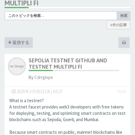
MULTIPLI FI
検索
4 件の記事
返信する
SEPOLIA TESTNET GITHUB AND
TESTNET MULTIPLI FI
By
Cdrrglope
-
2025年3月05日(水) 02:27
#168
What is a testnet?
A testnet faucet provides web3 developers with free tokens
for deploying, testing, and optimizing smart contracts on test
blockchains such as Sepolia, Goerli, and Mumbai.
Because smart contracts on public, mainnet blockchains like