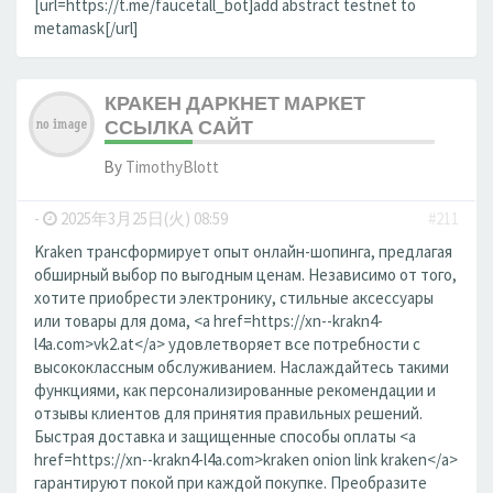
[url=https://t.me/faucetall_bot]add abstract testnet to
metamask[/url]
КРАКЕН ДАРКНЕТ МАРКЕТ
ССЫЛКА САЙТ
By
TimothyBlott
-
2025年3月25日(火) 08:59
#211
Kraken трансформирует опыт онлайн-шопинга, предлагая
обширный выбор по выгодным ценам. Независимо от того,
хотите приобрести электронику, стильные аксессуары
или товары для дома, <a href=https://xn--krakn4-
l4a.com>vk2.at</a> удовлетворяет все потребности с
высококлассным обслуживанием. Наслаждайтесь такими
функциями, как персонализированные рекомендации и
отзывы клиентов для принятия правильных решений.
Быстрая доставка и защищенные способы оплаты <a
href=https://xn--krakn4-l4a.com>kraken onion link kraken</a>
гарантируют покой при каждой покупке. Преобразите