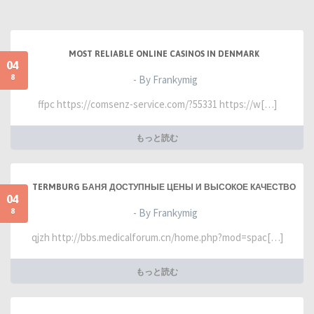
MOST RELIABLE ONLINE CASINOS IN DENMARK
04
8
- By Frankymig
ffpc https://comsenz-service.com/?55331 https://w[…]
もっと読む
TERMBURG БАНЯ ДОСТУПНЫЕ ЦЕНЫ И ВЫСОКОЕ КАЧЕСТВО
04
8
- By Frankymig
qjzh http://bbs.medicalforum.cn/home.php?mod=spac[…]
もっと読む