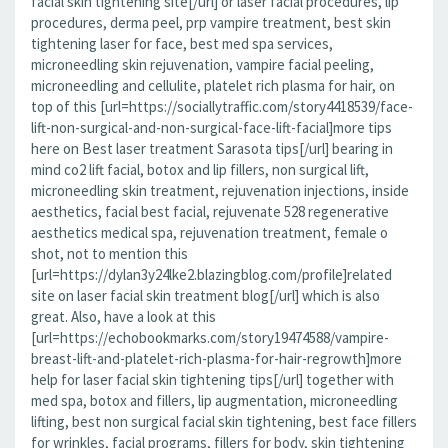
facial skin tightening site[/url] or laser facial procedures, lip
procedures, derma peel, prp vampire treatment, best skin
tightening laser for face, best med spa services,
microneedling skin rejuvenation, vampire facial peeling,
microneedling and cellulite, platelet rich plasma for hair, on
top of this [url=https://sociallytraffic.com/story4418539/face-
lift-non-surgical-and-non-surgical-face-lift-facial]more tips
here on Best laser treatment Sarasota tips[/url] bearing in
mind co2 lift facial, botox and lip fillers, non surgical lift,
microneedling skin treatment, rejuvenation injections, inside
aesthetics, facial best facial, rejuvenate 528 regenerative
aesthetics medical spa, rejuvenation treatment, female o
shot, not to mention this
[url=https://dylan3y24lke2.blazingblog.com/profile]related
site on laser facial skin treatment blog[/url] which is also
great. Also, have a look at this
[url=https://echobookmarks.com/story19474588/vampire-
breast-lift-and-platelet-rich-plasma-for-hair-regrowth]more
help for laser facial skin tightening tips[/url] together with
med spa, botox and fillers, lip augmentation, microneedling
lifting, best non surgical facial skin tightening, best face fillers
for wrinkles, facial programs, fillers for body, skin tightening