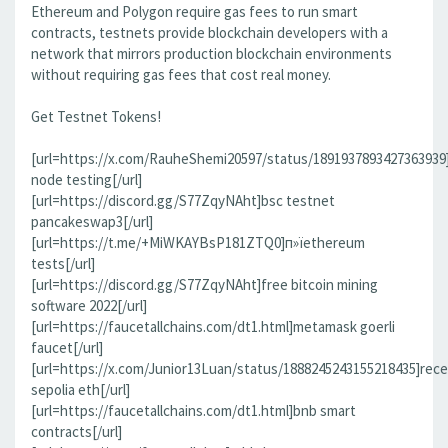
Ethereum and Polygon require gas fees to run smart
contracts, testnets provide blockchain developers with a
network that mirrors production blockchain environments
without requiring gas fees that cost real money.
Get Testnet Tokens!
[url=https://x.com/RauheShemi20597/status/1891937893427363939
node testing[/url]
[url=https://discord.gg/S77ZqyNAht]bsc testnet
pancakeswap3[/url]
[url=https://t.me/+MiWKAYBsP181ZTQ0]п»їethereum
tests[/url]
[url=https://discord.gg/S77ZqyNAht]free bitcoin mining
software 2022[/url]
[url=https://faucetallchains.com/dt1.html]metamask goerli
faucet[/url]
[url=https://x.com/Junior13Luan/status/1888245243155218435]rece
sepolia eth[/url]
[url=https://faucetallchains.com/dt1.html]bnb smart
contracts[/url]